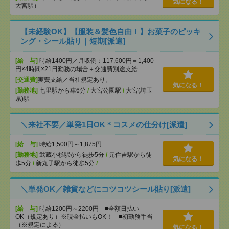
気になる！
大宮駅）
【未経験OK】【服装＆髪色自由！】お菓子のピッキ
ング・シール貼り｜短期[派遣]
[給 与]
時給1400円／月収例：117,600円＝1,400
円×4時間×21日勤務の場合＋交通費別途支給
[交通費]
実費支給／当社規定あり。
気になる！
[勤務地]
七里駅から車6分
/
大宮公園駅
/
大宮(埼玉
県)駅
＼来社不要／単発1日OK＊コスメの仕分け[派遣]
[給 与]
時給1,500円～1,875円
[勤務地]
武蔵小杉駅から徒歩5分
/
元住吉駅から徒
気になる！
歩5分
/
新丸子駅から徒歩5分
/
…
＼単発OK／雑貨などにコツコツシール貼り[派遣]
[給 与]
時給1200円～2200円 ■全額日払い
OK（規定あり）※現金払いもOK！ ■初勤務手当
（※規定による）
気になる！