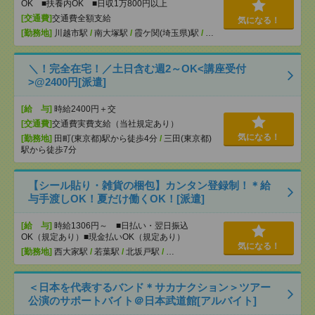
OK ■扶養内OK ■日収1万800円以上
[交通費]
交通費全額支給
気になる！
[勤務地]
川越市駅
/
南大塚駅
/
霞ケ関(埼玉県)駅
/
…
＼！完全在宅！／土日含む週2～OK<講座受付
>@2400円[派遣]
[給 与]
時給2400円＋交
[交通費]
交通費実費支給（当社規定あり）
気になる！
[勤務地]
田町(東京都)駅から徒歩4分
/
三田(東京都)
駅から徒歩7分
【シール貼り・雑貨の梱包】カンタン登録制！＊給
与手渡しOK！夏だけ働くOK！[派遣]
[給 与]
時給1306円～ ■日払い・翌日振込
OK（規定あり）■現金払いOK（規定あり）
気になる！
[勤務地]
西大家駅
/
若葉駅
/
北坂戸駅
/
…
＜日本を代表するバンド＊サカナクション＞ツアー
公演のサポートバイト＠日本武道館[アルバイト]