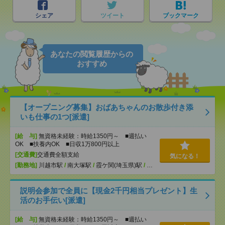
シェア
ツイート
ブックマーク
あなたの閲覧履歴からの
おすすめ
【オープニング募集】おばあちゃんのお散歩付き添
いも仕事の1つ[派遣]
[給 与]
無資格未経験：時給1350円～ ■週払い
OK ■扶養内OK ■日収1万800円以上
[交通費]
交通費全額支給
気になる！
[勤務地]
川越市駅
/
南大塚駅
/
霞ケ関(埼玉県)駅
/
…
説明会参加で全員に【現金2千円相当プレゼント】生
活のお手伝い[派遣]
[給 与]
無資格未経験：時給1350円～ ■週払い