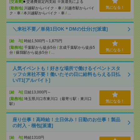
[交通費]
■ 交通費規定内支給 ※派遣先による
気になる！
[勤務地]
川越駅からバイク・車
/
川越市駅からバイ
ク・車
/
本川越駅からバイク・車
/
…
＼来社不要／単発1日OK＊DMの仕分け[派遣]
[給 与]
時給1,500円～1,875円
[勤務地]
千葉駅から徒歩5分
/
京成千葉駅から徒歩5
気になる！
分
/
蘇我駅から徒歩5分
/
…
人気イベントも！好きな場所で働けるイベントスタ
ッフ☆来社不要！働いたその日に給料もらえる日払
い/T1[アルバイト]
[給 与]
日給13,000円～
[勤務地]
埼玉県川口市東川口（最寄り駅：東川口
気になる！
駅）
座り仕事！高時給！土日休み！日勤のお仕事！製品
の封入・梱包[派遣]
[給 与]
時給1310円