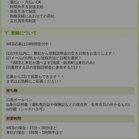
・週払い・月払いOK
・時間外手当別途支給
・班長手当て制度
・勤務実績にあわせての昇給
・正社員登用制度
登録について
WEB応募は24時間受付中！
(1)15分以内に、弊社から登録説明会の空き日程をお送りします！
(2)メールのURLから登録方法と日程を選択！
└WEBと来社が選べます(池袋・錦糸町は来社のみ)
(3)選択する日の登録説明会に参加するだけ！
応募から2日で就業もできます＾＾
まずはお気軽にご応募ください！
持ち物
◎黒ボールペン
◎身分証明書（運転免許証や保険証などの現住所、生年月日の分かるもの)
◎印鑑（シャチハタ可）
所要時間
WEBの場合：15分～30分ほど
来社の場合：1時間～1時間半ほど