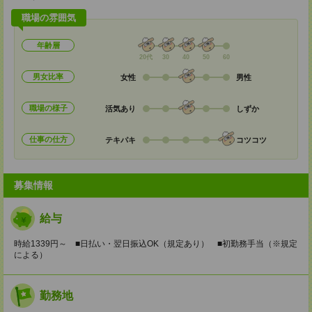
職場の雰囲気
年齢層
20代
30
40
50
60
男女比率
女性
男性
職場の様子
活気あり
しずか
仕事の仕方
テキパキ
コツコツ
募集情報
給与
時給1339円～ ■日払い・翌日振込OK（規定あり） ■初勤務手当（※規定
による）
勤務地