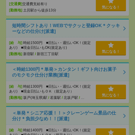
[交通費]
交通費支給有り
気になる！
[勤務地]
土呂駅から徒歩13分
短時間シフトあり！WEBでサクッと登録OK＊クッキ
ーなどの仕分け[派遣]
[給 与]
時給1500円 ■日払い・週払いOK！(規定
あり) ■現金日払いもOK(規定あり)
気になる！
[勤務地]
新宿駅
/
新宿三丁目駅
＜時給1300円＊単発＞カンタン！ギフト向けお菓子
のモクモク仕分け業務[派遣]
[給 与]
時給1300円 ■日払い・週払いOK！(規定
あり) ■現金日払いもＯＫ（規定あり）
気になる！
[勤務地]
坂戸(埼玉県)駅
/
若葉駅
/
北坂戸駅
/
…
＜単発＊シニア応援！！＞クレーンゲーム景品の仕
分け＊負担少なめ！！[派遣]
[給 与]
時給1400円 ■日払い・週払いOK！(規定