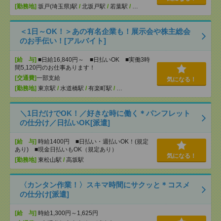
[勤務地]
坂戸(埼玉県)駅
/
北坂戸駅
/
若葉駅
/
…
＜1日～OK！＞あの有名企業も！展示会や株主総会
のお手伝い！[アルバイト]
[給 与]
■日給16,840円～ ■日払いOK ■実働3時
間5,120円のお仕事あります！
[交通費]
一部支給
気になる！
[勤務地]
東京駅
/
水道橋駅
/
有楽町駅
/
…
＼1日だけでOK！／好きな時に働く＊パンフレット
の仕分け／日払いOK[派遣]
[給 与]
時給1400円 ■日払い・週払いOK！(規定
あり) ■現金日払いもOK（規定あり）
気になる！
[勤務地]
東松山駅
/
高坂駅
〈カンタン作業！〉スキマ時間にサクッと＊コスメ
の仕分け[派遣]
[給 与]
時給1,300円～1,625円