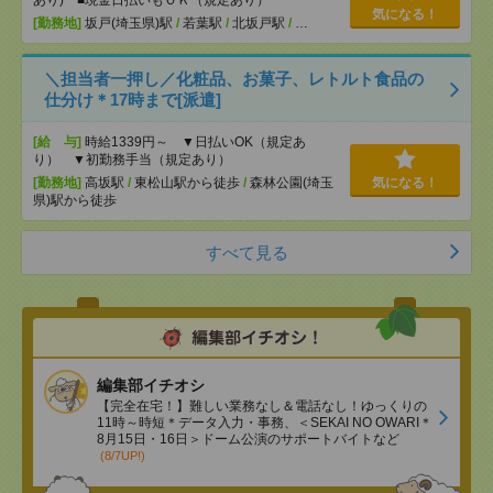
あり) ■現金日払いもＯＫ（規定あり）
気になる！
[勤務地]
坂戸(埼玉県)駅
/
若葉駅
/
北坂戸駅
/
…
＼担当者一押し／化粧品、お菓子、レトルト食品の
仕分け＊17時まで[派遣]
[給 与]
時給1339円～ ▼日払いOK（規定あ
り） ▼初勤務手当（規定あり）
[勤務地]
高坂駅
/
東松山駅から徒歩
/
森林公園(埼玉
気になる！
県)駅から徒歩
すべて見る
編集部イチオシ
【完全在宅！】難しい業務なし＆電話なし！ゆっくりの
11時～時短＊データ入力・事務、＜SEKAI NO OWARI＊
8月15日・16日＞ドーム公演のサポートバイトなど
(8/7UP!)