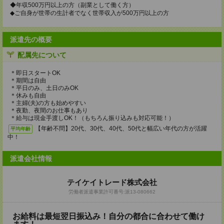
◆年収500万円以上の方（副業として働く方）
◆ご自身が世帯の生計者でなく世帯収入が500万円以上の方
派遣先の概要
配属先について
＊即日スタートOK
＊期間は自由
＊平日のみ、土日のみOK
＊休みも自由
＊主婦(夫)の方も始めやすい
＊夜勤、夜間のお仕事もあり
＊給与は現金手渡しOK！（もちろん振り込みも対応可能！）
【年齢不問】20代、30代、40代、50代と幅広い年代の方が活躍
平均年齢
中！
派遣会社情報
テイケイトレード株式会社
労働者派遣事業許可番号:派13-080662
お給料は最短翌日振込み！自分の都合に合わせて働け