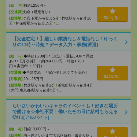
[給 与]
時給1250円～
[交通費]
支給（規定有り）
気になる！
[勤務地]
九段下駅から徒歩5分
/
竹橋駅から徒歩10
分
/
神保町駅から徒歩15分
/
…
【完全在宅！】難しい業務なし＆電話なし！ゆっく
りの11時～時短＊データ入力・事務[派遣]
[給 与]
◆時給1,700円＊日払い・週払いOK＊昇給
あり♪【月収例】 ・約204,000円 （時給1,700
円 × 実働6h × 20日）
[交通費]
◆全額支給 ＊家が少し遠くても安心！
気になる！
[月収例]
20～25万円
[勤務地]
竹芝駅から徒歩2分
/
浜松町駅から徒歩4分
/
大門(東京都)駅から徒歩5分
/
…
ちいさいかわいいキャラのイベントも！好きな場所
で働ける☆来社不要！働いたその日に給料もらえる
◎/T1[アルバイト]
[給 与]
日給13,000円～
[勤務地]
埼玉県さいたま市大宮区錦町（最寄り駅：