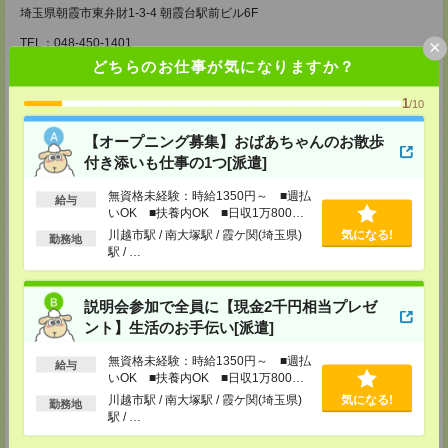
埼玉県朝霞市東弁財1-3-4 朝霞台駅前ビル6F
×
TEL：048-450-1401
担当：受付担当
どちらのお仕事が気になりますか？
所沢支店
1
/10
埼玉県所沢市日吉町15-14 所沢第一生命ビルディング5F
TEL：04-2902-6461
担当：受付担当
【オープニング募集】おばあちゃんのお散歩
付き添いも仕事の1つ[派遣]
東松山支店
埼玉県東松山市箭弓町1-13-20
無資格未経験：時給1350円～ ■週払
給与
光越園ビル4Ｆ
いOK ■扶養内OK ■日収1万800円
TEL：0493-27-8811
以上
担当：受付担当
川越市駅 / 南大塚駅 / 霞ケ関(埼玉県)
気になる!
勤務地
駅 / …
大宮リクルートセンター
東京都豊島区西池袋1-16-10 第2三笠ビル7F
TEL：03-5956-7411
説明会参加で全員に【現金2千円相当プレゼ
担当：受付担当
ント】生活のお手伝い[派遣]
西船橋支店
無資格未経験：時給1350円～ ■週払
千葉県船橋市印内町593-1 NST第2ビル7F
給与
いOK ■扶養内OK ■日収1万800円
以上
川越市駅 / 南大塚駅 / 霞ケ関(埼玉県)
気になる!
勤務地
TEL：047-420-8501
駅 / …
担当：受付担当