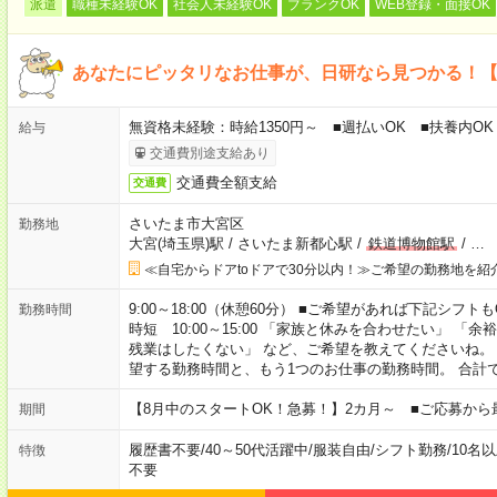
派遣
職種未経験OK
社会人未経験OK
ブランクOK
WEB登録・面接OK
あなたにピッタリなお仕事が、日研なら見つかる！
無資格未経験：時給1350円～ ■週払いOK ■扶養内OK
給与
交通費別途支給あり
交通費全額支給
交通費
さいたま市大宮区
勤務地
大宮(埼玉県)駅
/
さいたま新都心駅
/
鉄道博物館駅
/
…
≪自宅からドアtoドアで30分以内！≫ご希望の勤務地を紹
9:00～18:00（休憩60分） ■ご希望があれば下記シフトもOK！ 
勤務時間
時短 10:00～15:00 「家族と休みを合わせたい」 
残業はしたくない」 など、ご希望を教えてくださいね。
望する勤務時間と、もう1つのお仕事の勤務時間。 合計
【8月中のスタートOK！急募！】2カ月～ ■ご応募から
期間
履歴書不要
/
40～50代活躍中
/
服装自由
/
シフト勤務
/
10名
特徴
不要