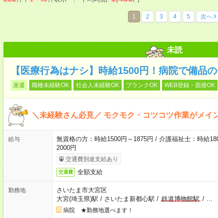
1
2
3
4
5
次へ
未読
【医療行為はナシ】時給1500円！病院で備品
派遣
職種未経験OK
社会人未経験OK
ブランクOK
WEB登録・面接OK
＼未経験さん必見／ モクモク・コツコツ作業がメイ
無資格の方：時給1500円～1875円 / 介護福祉士：時給180
給与
2000円
交通費別途支給あり
全額支給
交通費
さいたま市大宮区
勤務地
大宮(埼玉県)駅
/
さいたま新都心駅
/
鉄道博物館駅
/
…
病院 ★勤務地選べます！