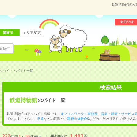
鉄道博物館駅の
会員登録
エリア変更
関東版
望条件
ルバイト・バイト一覧
検索結果
鉄道博物館
のバイト一覧
鉄道博物館のアルバイト情報です。
オフィスワーク・事務系
、
営業・販売・サービス
ています。さらに、
単発
などの期間や、
職種未経験OK
などのこだわり条件で絞り込ん
1,483
222
平均時給:
円
件中
1
～
50
件表示