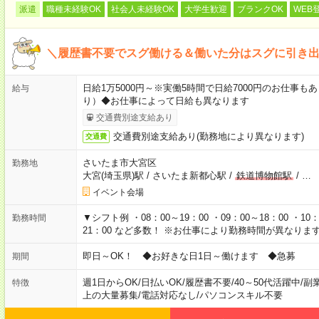
派遣
職種未経験OK
社会人未経験OK
大学生歓迎
ブランクOK
WEB
＼履歴書不要でスグ働ける＆働いた分はスグに引き出
日給1万5000円～※実働5時間で日給7000円のお仕事
給与
り）◆お仕事によって日給も異なります
交通費別途支給あり
交通費別途支給あり(勤務地により異なります)
交通費
さいたま市大宮区
勤務地
大宮(埼玉県)駅
/
さいたま新都心駅
/
鉄道博物館駅
/
…
イベント会場
▼シフト例 ・08：00～19：00 ・09：00～18：00 ・10：0
勤務時間
21：00 など多数！ ※お仕事により勤務時間が異なりま
即日～OK！ ◆お好きな日1日～働けます ◆急募
期間
週1日からOK
/
日払いOK
/
履歴書不要
/
40～50代活躍中
/
副
特徴
上の大量募集
/
電話対応なし
/
パソコンスキル不要