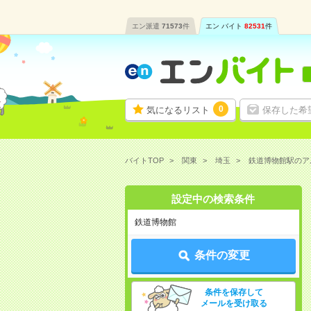
エン派遣
71573
件
エン バイト
82531
件
0
気になるリスト
保存した希
バイトTOP
関東
埼玉
鉄道博物館駅のア
設定中の検索条件
鉄道博物館
条件の変更
条件を保存して
メールを受け取る