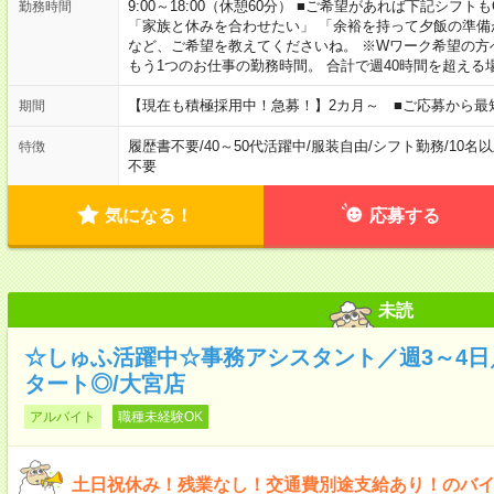
9:00～18:00（休憩60分） ■ご希望があれば下記シフトもOK！ 
勤務時間
「家族と休みを合わせたい」 「余裕を持って夕飯の準備
など、ご希望を教えてくださいね。 ※Wワーク希望の方
もう1つのお仕事の勤務時間。 合計で週40時間を超える
【現在も積極採用中！急募！】2カ月～ ■ご応募から最
期間
履歴書不要
/
40～50代活躍中
/
服装自由
/
シフト勤務
/
10名
特徴
不要
気になる！
応募する
未読
☆しゅふ活躍中☆事務アシスタント／週3～4
タート◎/大宮店
アルバイト
職種未経験OK
土日祝休み！残業なし！交通費別途支給あり！のバ