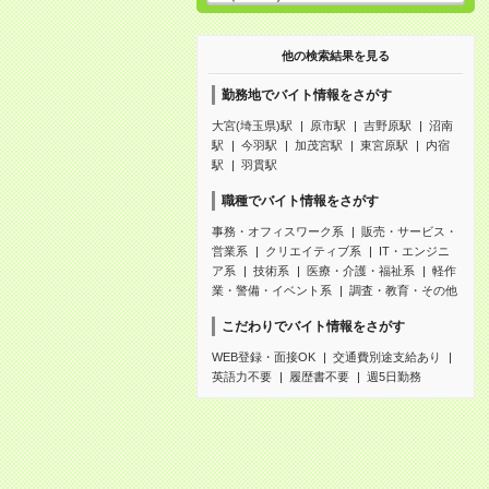
他の検索結果を見る
勤務地でバイト情報をさがす
大宮(埼玉県)駅
原市駅
吉野原駅
沼南
駅
今羽駅
加茂宮駅
東宮原駅
内宿
駅
羽貫駅
職種でバイト情報をさがす
事務・オフィスワーク系
販売・サービス・
営業系
クリエイティブ系
IT・エンジニ
ア系
技術系
医療・介護・福祉系
軽作
業・警備・イベント系
調査・教育・その他
こだわりでバイト情報をさがす
WEB登録・面接OK
交通費別途支給あり
英語力不要
履歴書不要
週5日勤務