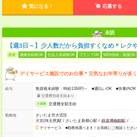
気になる！
応募する
未読
【週3日～】少人数だから負担すくなめ＊レク
派遣
職種未経験OK
社会人未経験OK
ブランクOK
WEB登録・面接OK
デイサービス施設でのお仕事＊元気なお年寄りが多
無資格未経験：時給1350円～ ■週払いOK ■扶養内OK
給与
交通費別途支給あり
交通費全額支給
交通費
さいたま市大宮区
勤務地
大宮(埼玉県)駅
/
さいたま新都心駅
/
鉄道博物館駅
/
…
デイサービス ■勤務地選べます！お気軽にご相談くださ