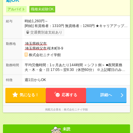
勤OK
アルバイト
職種未経験OK
時給1,260円～
給与
[時給] 有資格者：1310円 無資格者：1260円 ★キャリアアップ制
度あり 進級により給与がアップします！ 【試用期間】試用期間
交通費別途支給あり
あり 試用期間の長さ：3ヶ月 雇用形態、給与は本採用時と同じ
です。
埼玉県秩父市
勤務地
埼玉県秩父市
桜木町8-9
株式会社ニチイ学館
平均労働時間：1ヶ月あたり144時間 ＜シフト例＞ ■夜間業務
勤務時間
火・木・金・日 17:05～翌8:30（休憩60分） ※上記曜日のみで
シフトを組みます（原則固定） └上記曜日すべてご対応いた
だける方の募集 ※変形労働時間制（月144時間） ※月10日の勤
週1日からOK
特徴
務・社会保険加入 ※1か月の暦日数により、勤務日数・総労働時
間は変動します。 平均労働時間：1ヶ月あたり144時間 ＜シフト
例＞ ■夜間業務 火・木・金・日 17:05～翌8:30（休憩60分） ※
気になる！
応募する
詳細へ
上記曜日のみでシフトを組みます（原則固定） └上記曜日す
べてご対応いただける方の募集 ※変形労働時間制（月144時間）
※月10日の勤務・社会保険加入 ※1か月の暦日数により、勤務日
掲載元企業名
株式会社ニチイ学館
数・総労働時間は変動します。
未読