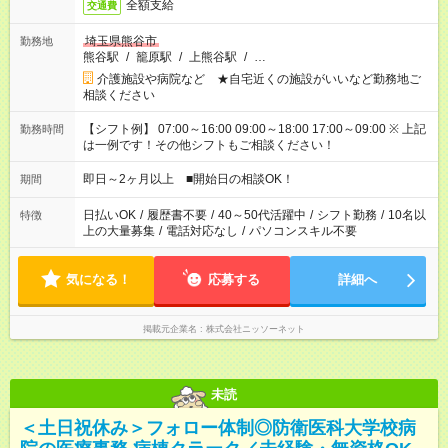
全額支給
交通費
埼玉県熊谷市
勤務地
熊谷駅
/
籠原駅
/
上熊谷駅
/
…
介護施設や病院など ★自宅近くの施設がいいなど勤務地ご
相談ください
【シフト例】 07:00～16:00 09:00～18:00 17:00～09:00 ※ 上記
勤務時間
は一例です！その他シフトもご相談ください！
即日～2ヶ月以上 ■開始日の相談OK！
期間
日払いOK
/
履歴書不要
/
40～50代活躍中
/
シフト勤務
/
10名以
特徴
上の大量募集
/
電話対応なし
/
パソコンスキル不要
気になる！
応募する
詳細へ
掲載元企業名
株式会社ニッソーネット
未読
＜土日祝休み＞フォロー体制◎防衛医科大学校病