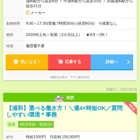
浦和駅から徒歩8分
/
中浦和駅から徒歩20分
/
武蔵浦和駅から
徒歩21分
メーカー
9:00～17:30(実働:7時間30分) (休憩60分) ※残業なし
勤務時間
2026/9/上旬～長期（3カ月以上） ★9月～OK！
期間
履歴書不要
特徴
気になる！
応募する
詳細へ
掲載元企業名
アデコ株式会社
掲載日：2026.08.08
未読
NEW
【浦和】選べる働き方！＼週4×時短OK／質問
しやすい環境＊事務
派遣
WEB登録・面接OK
時給1500円 月収例 156,000円
給与