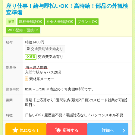
座り仕事！給与即払いOK！高時給！部品の外観検
査準備
派遣
職種未経験OK
社会人未経験OK
ブランクOK
WEB登録・面接OK
時給1400円
給与
交通費別途支給あり
交通費支給有り
交通費
埼玉県入間市
勤務地
入間市駅からバス20分
素材系メーカー
8:30～17:30 ※表記のうち実働8時間です。
勤務時間
長期【ご応募から1週間以内(最短2日目)のスピード就業が可能】
期間
即日～
日払いOK
/
履歴書不要
/
電話対応なし
/
パソコンスキル不要
特徴
気になる！
応募する
詳細へ