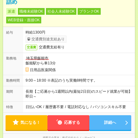
詰め
派遣
職種未経験OK
社会人未経験OK
ブランクOK
WEB登録・面接OK
時給1300円
給与
交通費別途支給あり
交通費支給有り
交通費
埼玉県飯能市
勤務地
飯能駅から車13分
日用品医薬関係
9:00～18:00 ※表記のうち実働8時間です。
勤務時間
長期【ご応募から1週間以内(最短2日目)のスピード就業が可能】
期間
即日～
日払いOK
/
履歴書不要
/
電話対応なし
/
パソコンスキル不要
特徴
気になる！
応募する
詳細へ
掲載元企業名
株式会社テクノ・サービス