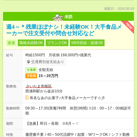
掲載日：2026.08.09
未読
NEW
週4～＊残業ほぼナシ！未経験OK！大手食品メ
ーカーで注文受付や問合せ対応など
派遣
職種未経験OK
ブランクOK
WEB登録・面接OK
時給1500円 月収例 168,000円+残業代
給与
交通費別途支給あり
全額支給
交通費
15～20万円
月収例
さいたま市桜区
勤務地
西浦和駅から徒歩10分
有名なあのお菓子♪大手食品メーカーです☆彡
09:30～17:30(実働7時間 休憩1時間) ※10：00～17：00相談可
勤務時間
能
【急募】即日～長期 ※8月～！
期間
履歴書不要
/
40～50代活躍中
/
副業・WワークOK
/
シフト勤務
特徴