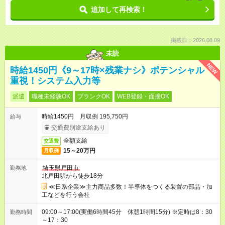
追加して再検索！
掲載日：2026.08.09
未読
NEW
時給1450円《9～17時×残業ナシ》ポテンシャル
重視！システム入力等
派遣
職種未経験OK
ブランクOK
WEB登録・面接OK
時給1450円 月収例 195,750円
給与
交通費別途支給あり
全額支給
交通費
15～20万円
月収例
埼玉県戸田市
勤務地
北戸田駅から徒歩18分
≪日系企業≫主力商品多数！半導体をつくる装置の部品・加
工などを行う会社
09:00～17:00(実働6時間45分 休憩1時間15分) ※定時は8：30
勤務時間
～17：30