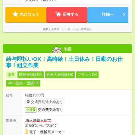
気になる！
応募する
詳細へ
掲載元企業名
ビーモーション株式会社
未読
給与即払いOK！高時給！土日休み！日勤のお仕
事！組立作業
派遣
職種未経験OK
社会人未経験OK
ブランクOK
WEB登録・面接OK
時給1500円
給与
交通費別途支給あり
交通費支給有り
交通費
埼玉県鶴ヶ島市
勤務地
若葉駅からバス24分
電子・機械系メーカー