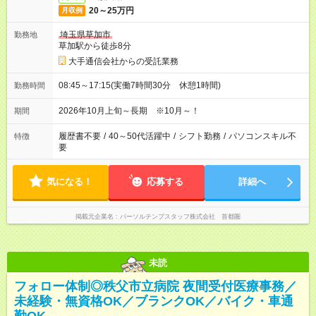
20～25万円
月収例
埼玉県草加市
勤務地
草加駅から徒歩8分
大手通信会社からの受託業務
08:45～17:15(実働7時間30分 休憩1時間)
勤務時間
2026年10月上旬～長期 ※10月～！
期間
履歴書不要
/
40～50代活躍中
/
シフト勤務
/
パソコンスキル不
特徴
要
気になる！
応募する
詳細へ
掲載元企業名
パーソルテンプスタッフ株式会社 首都圏
未読
フォロー体制◎秩父市立病院 夜間受付医療事務／
未経験・無資格OK／ブランクOK／バイク・車通