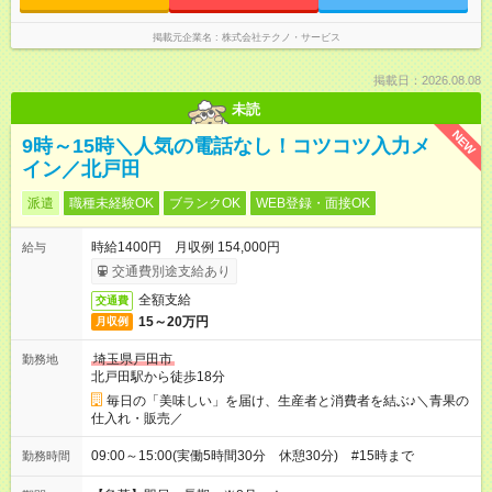
掲載元企業名
株式会社テクノ・サービス
掲載日：2026.08.08
未読
NEW
9時～15時＼人気の電話なし！コツコツ入力メ
イン／北戸田
派遣
職種未経験OK
ブランクOK
WEB登録・面接OK
時給1400円 月収例 154,000円
給与
交通費別途支給あり
全額支給
交通費
15～20万円
月収例
埼玉県戸田市
勤務地
北戸田駅から徒歩18分
毎日の「美味しい」を届け、生産者と消費者を結ぶ♪＼青果の
仕入れ・販売／
09:00～15:00(実働5時間30分 休憩30分) #15時まで
勤務時間