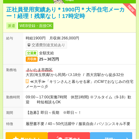
NEW
正社員登用実績あり＊1900円＊大手住宅メーカ
ー！経理！残業なし！17時定時
派遣
WEB登録・面接OK
時給1900円 月収例 266,000円
給与
交通費別途支給あり
全額支給
交通費
25～30万円
月収例
さいたま市西区
勤務地
大宮(埼玉県)駅から民間バス18分
/
西大宮駅から徒歩32分
≪大手≫「キリンさんと暮らせる家」のCMでおなじみの住宅
メーカー☆彡
09:00～17:00(実働7時間 休憩1時間) ※フルタイム（9-18）歓
勤務時間
迎 時短相談もOK
【急募】即日～長期 ※即日～！
期間
履歴書不要
/
40～50代活躍中
/
服装自由
/
パソコンスキル不要
特徴