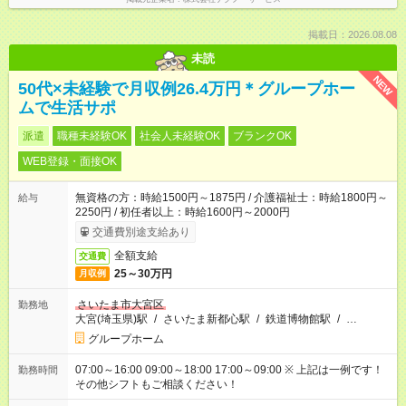
掲載日：2026.08.08
未読
NEW
50代×未経験で月収例26.4万円＊グループホー
ムで生活サポ
派遣
職種未経験OK
社会人未経験OK
ブランクOK
WEB登録・面接OK
無資格の方：時給1500円～1875円 / 介護福祉士：時給1800円～
給与
2250円 / 初任者以上：時給1600円～2000円
交通費別途支給あり
全額支給
交通費
25～30万円
月収例
さいたま市大宮区
勤務地
大宮(埼玉県)駅
/
さいたま新都心駅
/
鉄道博物館駅
/
…
グループホーム
07:00～16:00 09:00～18:00 17:00～09:00 ※ 上記は一例です！
勤務時間
その他シフトもご相談ください！