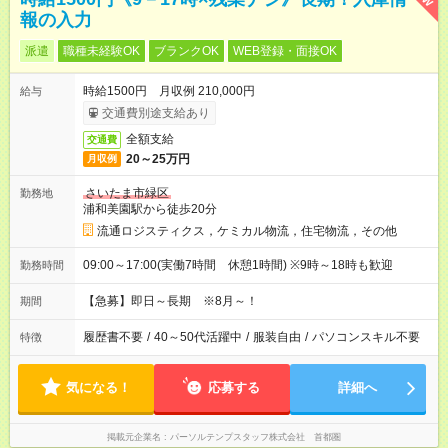
報の入力
派遣
職種未経験OK
ブランクOK
WEB登録・面接OK
時給1500円 月収例 210,000円
給与
交通費別途支給あり
全額支給
交通費
20～25万円
月収例
さいたま市緑区
勤務地
浦和美園駅から徒歩20分
流通ロジスティクス，ケミカル物流，住宅物流，その他
09:00～17:00(実働7時間 休憩1時間) ※9時～18時も歓迎
勤務時間
【急募】即日～長期 ※8月～！
期間
履歴書不要
/
40～50代活躍中
/
服装自由
/
パソコンスキル不要
特徴
気になる！
応募する
詳細へ
掲載元企業名
パーソルテンプスタッフ株式会社 首都圏