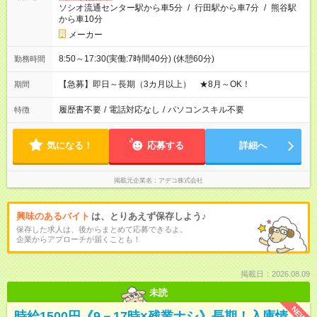
ソシオ流通センター駅から車5分
/
行田駅から車7分
/
熊谷駅
から車10分
メーカー
8:50～17:30(実働:7時間40分) (休憩60分)
勤務時間
【急募】即日～長期（3カ月以上） ★8月～OK！
期間
履歴書不要
/
電話対応なし
/
パソコンスキル不要
特徴
気になる！
応募する
詳細へ
掲載元企業名
アデコ株式会社
興味のあるバイト
は、とりあえず保存しよう♪
保存した求人は、後からまとめて応募できるよ。
企業からアプローチが届くことも！
掲載日：2026.08.09
未読
NEW
時給1500円《9－17時×残業ナシ》長期！入庫情