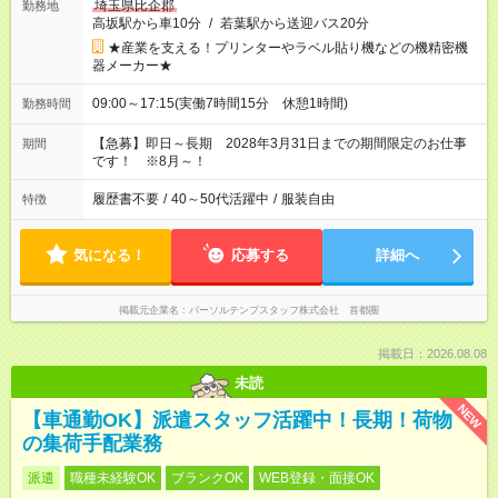
埼玉県比企郡
勤務地
高坂駅から車10分
/
若葉駅から送迎バス20分
★産業を支える！プリンターやラベル貼り機などの機精密機
器メーカー★
09:00～17:15(実働7時間15分 休憩1時間)
勤務時間
【急募】即日～長期 2028年3月31日までの期間限定のお仕事
期間
です！ ※8月～！
履歴書不要
/
40～50代活躍中
/
服装自由
特徴
気になる！
応募する
詳細へ
掲載元企業名
パーソルテンプスタッフ株式会社 首都圏
掲載日：2026.08.08
未読
NEW
【車通勤OK】派遣スタッフ活躍中！長期！荷物
の集荷手配業務
派遣
職種未経験OK
ブランクOK
WEB登録・面接OK