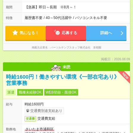
【急募】即日～長期 ※8月～！
期間
履歴書不要
/
40～50代活躍中
/
パソコンスキル不要
特徴
気になる！
応募する
詳細へ
掲載元企業名
パーソルテンプスタッフ株式会社 首都圏
掲載日：2026.08.09
未読
NEW
時給1600円！働きやすい環境《一部在宅あり》
営業事務
派遣
職種未経験OK
WEB登録・面接OK
時給1600円
給与
交通費別途支給あり
交通費支給
交通費
さいたま市浦和区
勤務地