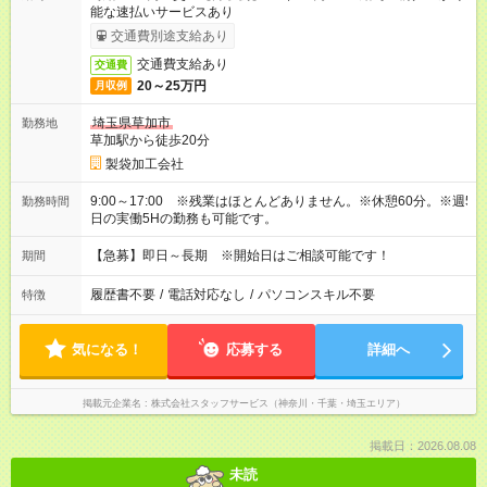
能な速払いサービスあり
交通費別途支給あり
交通費支給あり
交通費
20～25万円
月収例
埼玉県草加市
勤務地
草加駅から徒歩20分
製袋加工会社
9:00～17:00 ※残業はほとんどありません。※休憩60分。※週5
勤務時間
日の実働5Hの勤務も可能です。
【急募】即日～長期 ※開始日はご相談可能です！
期間
履歴書不要
/
電話対応なし
/
パソコンスキル不要
特徴
気になる！
応募する
詳細へ
掲載元企業名
株式会社スタッフサービス（神奈川・千葉・埼玉エリア）
掲載日：2026.08.08
未読