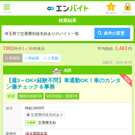
0
メニュー
気になる！
ログイン
検索結果
条件の変更
埼玉県で交通費別途支給ありのバイト一覧
7082
1,463
件中
1
～
50
件表示
平均時給:
円
新着順
時給順
人気順
掲載日：2026.08.09
未読
NEW
【週3～OK×経験不問】車通勤OK！車のカンタ
ン傷チェック＆事務
派遣
職種未経験OK
WEB登録・面接OK
時給1600円
給与
交通費別途支給あり
交通費支給
交通費
埼玉県熊谷市
勤務地