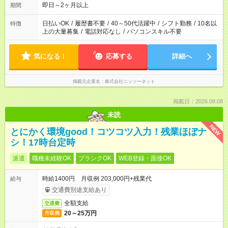
即日～2ヶ月以上
期間
日払いOK
/
履歴書不要
/
40～50代活躍中
/
シフト勤務
/
10名以
特徴
上の大量募集
/
電話対応なし
/
パソコンスキル不要
気になる！
応募する
詳細へ
掲載元企業名
株式会社ニッソーネット
掲載日：2026.08.08
未読
NEW
とにかく環境good！コツコツ入力！残業ほぼナ
シ！17時台定時
派遣
職種未経験OK
ブランクOK
WEB登録・面接OK
時給1400円 月収例 203,000円+残業代
給与
交通費別途支給あり
全額支給
交通費
20～25万円
月収例