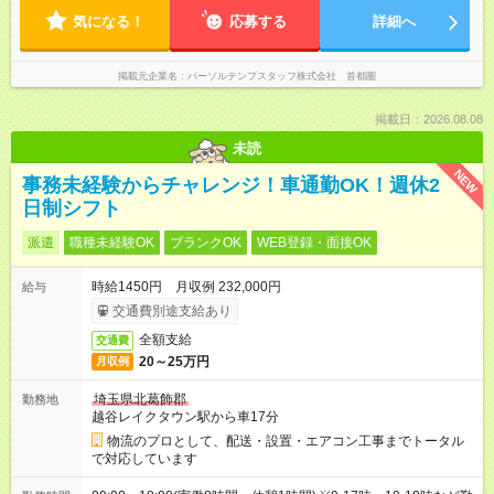
気になる！
応募する
詳細へ
掲載元企業名
パーソルテンプスタッフ株式会社 首都圏
掲載日：2026.08.08
未読
NEW
事務未経験からチャレンジ！車通勤OK！週休2
日制シフト
派遣
職種未経験OK
ブランクOK
WEB登録・面接OK
時給1450円 月収例 232,000円
給与
交通費別途支給あり
全額支給
交通費
20～25万円
月収例
埼玉県北葛飾郡
勤務地
越谷レイクタウン駅から車17分
物流のプロとして、配送・設置・エアコン工事までトータル
で対応しています