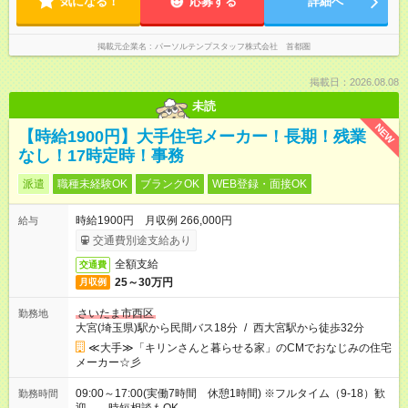
気になる！
応募する
詳細へ
掲載元企業名
パーソルテンプスタッフ株式会社 首都圏
掲載日：2026.08.08
未読
NEW
【時給1900円】大手住宅メーカー！長期！残業
なし！17時定時！事務
派遣
職種未経験OK
ブランクOK
WEB登録・面接OK
時給1900円 月収例 266,000円
給与
交通費別途支給あり
全額支給
交通費
25～30万円
月収例
さいたま市西区
勤務地
大宮(埼玉県)駅から民間バス18分
/
西大宮駅から徒歩32分
≪大手≫「キリンさんと暮らせる家」のCMでおなじみの住宅
メーカー☆彡
09:00～17:00(実働7時間 休憩1時間) ※フルタイム（9-18）歓
勤務時間