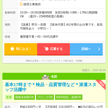
税理士事務所
10:00～16:00(実働5時間 休憩1時間) ※9時～17時の間調整
勤務時間
OK （週20～25時間程度の勤務）
【急募】即日～長期 【産休代替】約1年間のお仕事です。延長
期間
可能性あり ※即日～！
履歴書不要
/
40～50代活躍中
特徴
気になる！
応募する
詳細へ
掲載元企業名
パーソルテンプスタッフ株式会社 首都圏
掲載日：2026.08.08
未読
NEW
基本17時まで＊検品・品質管理など＊派遣スタ
ッフ活躍中
派遣
職種未経験OK
ブランクOK
WEB登録・面接OK
時給1500円＋交 【月収例】210,000円～ ■給与の前払いが可
給与