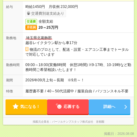
時給1450円 月収例 232,000円
給与
交通費別途支給あり
全額支給
交通費
20～25万円
月収例
埼玉県北葛飾郡
勤務地
越谷レイクタウン駅から車17分
物流のプロとして、配送・設置・エアコン工事までトータル
で対応しています
09:00～18:00(実働8時間 休憩1時間) ※9-17時、10-19時など勤
勤務時間
務時間ご希望相談いたします！
2026年09月上旬～長期 ※9月～！
期間
履歴書不要
/
40～50代活躍中
/
服装自由
/
パソコンスキル不要
特徴
気になる！
応募する
詳細へ
掲載元企業名
パーソルテンプスタッフ株式会社 首都圏
掲載日：2026.08.08