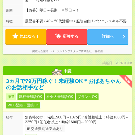
迎 時短相談もOK
【急募】即日～長期 ※即日～！
期間
履歴書不要
/
40～50代活躍中
/
服装自由
/
パソコンスキル不要
特徴
気になる！
応募する
詳細へ
掲載元企業名
パーソルテンプスタッフ株式会社 首都圏
掲載日：2026.08.08
未読
NEW
3ヵ月で79万円稼ぐ！未経験OK＊おばあちゃん
のお話相手など
派遣
職種未経験OK
社会人未経験OK
ブランクOK
WEB登録・面接OK
無資格の方：時給1500円～1875円 / 介護福祉士：時給1800円～
給与
2250円 / 初任者以上：時給1600円～2000円
交通費別途支給あり