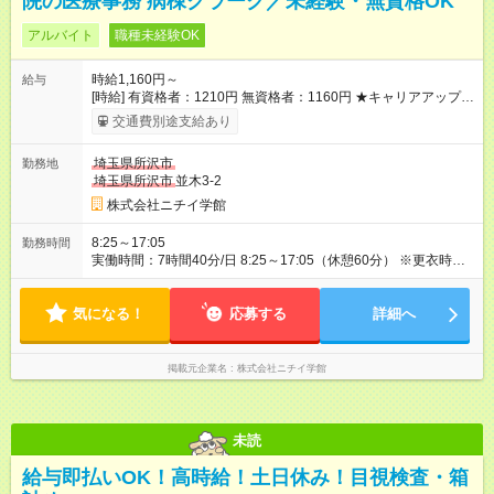
院の医療事務 病棟クラーク／未経験・無資格OK
アルバイト
職種未経験OK
時給1,160円～
給与
[時給] 有資格者：1210円 無資格者：1160円 ★キャリアアップ制
度あり 進級により給与がアップします！ 【試用期間】試用期間
交通費別途支給あり
あり 試用期間の長さ：3ヶ月 雇用形態、給与は本採用時と同じ
です。
埼玉県所沢市
勤務地
埼玉県所沢市
並木3-2
株式会社ニチイ学館
8:25～17:05
勤務時間
実働時間：7時間40分/日 8:25～17:05（休憩60分） ※更衣時間
（お着替え）含む ※残業ほとんどありません ※月11日・年間
130万円の扶養範囲内勤務
気になる！
応募する
詳細へ
掲載元企業名
株式会社ニチイ学館
未読
給与即払いOK！高時給！土日休み！目視検査・箱