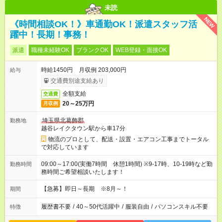
未読
NEW
《時間相談OK！》車通勤OK！派遣スタッフ活
躍中！長期！事務！
派遣
職種未経験OK
ブランクOK
WEB登録・面接OK
時給1450円 月収例 203,000円
給与
交通費別途支給あり
全額支給
交通費
20～25万円
月収例
埼玉県北葛飾郡
勤務地
越谷レイクタウン駅から車17分
物流のプロとして、配送・設置・エアコン工事までトータル
で対応しています
09:00～17:00(実働7時間 休憩1時間) ※9-17時、10-19時など勤
勤務時間
務時間ご希望相談いたします！
【急募】即日～長期 ※8月～！
期間
履歴書不要
/
40～50代活躍中
/
服装自由
/
パソコンスキル不要
特徴