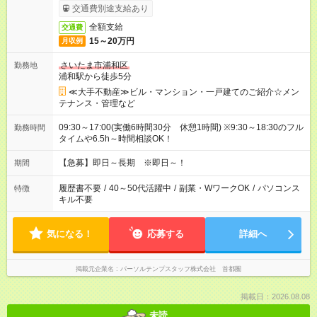
交通費別途支給あり
全額支給
交通費
15～20万円
月収例
さいたま市浦和区
勤務地
浦和駅から徒歩5分
≪大手不動産≫ビル・マンション・一戸建てのご紹介☆メン
テナンス・管理など
09:30～17:00(実働6時間30分 休憩1時間) ※9:30～18:30のフル
勤務時間
タイムや6.5h～時間相談OK！
【急募】即日～長期 ※即日～！
期間
履歴書不要
/
40～50代活躍中
/
副業・WワークOK
/
パソコンス
特徴
キル不要
気になる！
応募する
詳細へ
掲載元企業名
パーソルテンプスタッフ株式会社 首都圏
掲載日：2026.08.08
未読