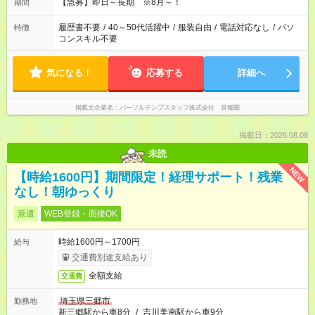
【急募】即日～長期 ※8月～！
期間
履歴書不要
/
40～50代活躍中
/
服装自由
/
電話対応なし
/
パソ
特徴
コンスキル不要
気になる！
応募する
詳細へ
掲載元企業名
パーソルテンプスタッフ株式会社 首都圏
掲載日：2026.08.08
未読
NEW
【時給1600円】期間限定！経理サポート！残業
なし！朝ゆっくり
派遣
WEB登録・面接OK
時給1600円～1700円
給与
交通費別途支給あり
全額支給
交通費
埼玉県三郷市
勤務地
新三郷駅から車8分
/
吉川美南駅から車9分