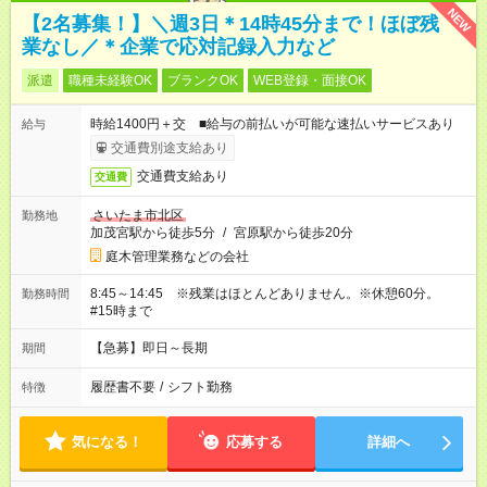
NEW
【2名募集！】＼週3日＊14時45分まで！ほぼ残
業なし／＊企業で応対記録入力など
派遣
職種未経験OK
ブランクOK
WEB登録・面接OK
時給1400円＋交 ■給与の前払いが可能な速払いサービスあり
給与
交通費別途支給あり
交通費支給あり
交通費
さいたま市北区
勤務地
加茂宮駅から徒歩5分
/
宮原駅から徒歩20分
庭木管理業務などの会社
8:45～14:45 ※残業はほとんどありません。※休憩60分。
勤務時間
#15時まで
【急募】即日～長期
期間
履歴書不要
/
シフト勤務
特徴
気になる！
応募する
詳細へ