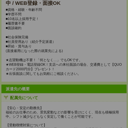
中 / WEB登録・面接OK
■資格・経験・年齢不問
■学歴不問
■10名以上採用予定！
■履歴書不要
■面談確約
■社会保険完備
■社員登用あり（紹介予定派遣）
■昇給・賞与あり
(直接雇用になった際の就業先による)
★志望動機は不要！「何となく…」でもOKです。
★WEB登録・電話登録OK！支店への来社面談の場合、交通費として【QUO
カード2000円分】プレゼント！
★出張面談に関してもお気軽にご相談ください。
派遣先の概要
配属先について
【安心・安定の勤務先】
福祉のお仕事のため、景気変動などの影響を受けにくく、現在も積極採用
中。シフト減少などもなく安定して働くことが可能です。
【受動喫煙対策について】