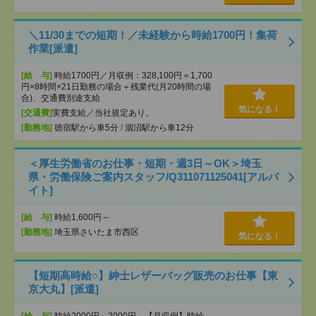
＼11/30までの短期！／未経験から時給1700円！集荷
作業[派遣]
[給 与]
時給1700円／月収例：328,100円＝1,700
円×8時間×21日勤務の場合＋残業代(月20時間の場
合)、交通費別途支給
気になる！
[交通費]
実費支給／当社規定あり。
[勤務地]
徳宿駅から車5分
/
涸沼駅から車12分
＜厚生労働省のお仕事・短期・週3日～OK＞埼玉
県・労働保険ご案内スタッフ/Q311071125041[アルバ
イト]
[給 与]
時給1,600円～
[勤務地]
埼玉県さいたま市西区
気になる！
【短期高時給○】紳士レザーバッグ販売のお仕事【東
京大丸】[派遣]