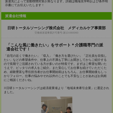
派遣先によって受動喫煙対策が異なります。詳細は職場見学時および条件明
示書にてお伝えいたします！
派遣会社情報
日研トータルソーシング株式会社 メディカルケア事業部
労働者派遣事業許可番号:派13-060060
「こんな風に働きたい」をサポート＊介護職専門の派
遣会社です！
「自宅の近くで働きたい」「収入」「働き方を選びたい」「正社員を目指し
たい」などの希望条件や、仕事上の不満も丁寧にお聞きしてからご紹介する
ので長期でご活躍されている方が多いのが特長です。まずはご希望を聞いた
うえで、ピッタリの求人をご紹介。また安心してお仕事を続けていただくた
め、経験豊富な専任担当者がお仕事開始前はもちろん、お仕事開始後もしっ
かりフォロー。仕事の悩みやそれ以外のことでも不安なことがあればお気軽
にご相談くださいね。
※日研トータルソーシングは経済産業省より「地域未来牽引企業」に選定され
ました。