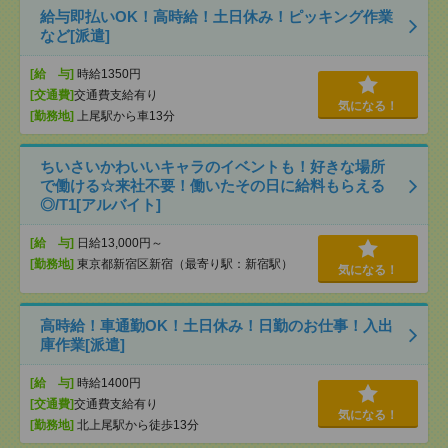
給与即払いOK！高時給！土日休み！ピッキング作業
など[派遣]
[給 与]
時給1350円
[交通費]
交通費支給有り
気になる！
[勤務地]
上尾駅から車13分
ちいさいかわいいキャラのイベントも！好きな場所
で働ける☆来社不要！働いたその日に給料もらえる
◎/T1[アルバイト]
[給 与]
日給13,000円～
[勤務地]
東京都新宿区新宿（最寄り駅：新宿駅）
気になる！
高時給！車通勤OK！土日休み！日勤のお仕事！入出
庫作業[派遣]
[給 与]
時給1400円
[交通費]
交通費支給有り
気になる！
[勤務地]
北上尾駅から徒歩13分