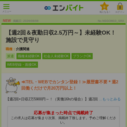
0
メニュー
気になる！
ログイン
NEW
掲載日 :2026
/
08
/
08
No.NSGOM10_SRA
【週2回＆夜勤日収2.5万円～】未経験OK！
施設で見守り
職種：
介護関連
派遣
職種未経験OK
社会人未経験OK
ブランクOK
WEB登録・面接OK
≪TEL・WEBでカンタン登録！≫履歴書不要＊週2
回働くだけで月20万円以上！
【週2回×日収2万5900円～！（実働16hの場合）】週2回
...もっとみる
応募が集まった時点で掲載終了
この求人は応募が集まり次第、掲載終了致します。予めご理解くださ
い。