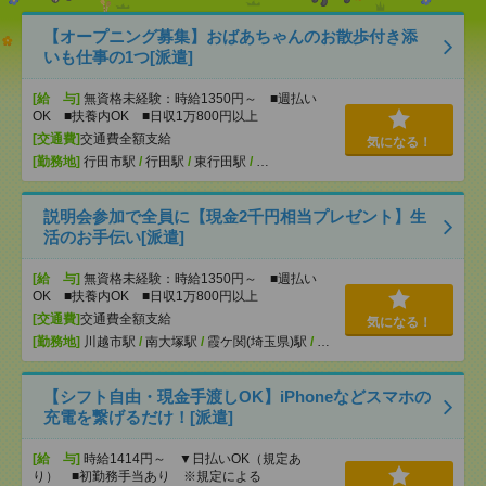
【オープニング募集】おばあちゃんのお散歩付き添
いも仕事の1つ[派遣]
[給 与]
無資格未経験：時給1350円～ ■週払い
OK ■扶養内OK ■日収1万800円以上
[交通費]
交通費全額支給
気になる！
[勤務地]
行田市駅
/
行田駅
/
東行田駅
/
…
説明会参加で全員に【現金2千円相当プレゼント】生
活のお手伝い[派遣]
[給 与]
無資格未経験：時給1350円～ ■週払い
OK ■扶養内OK ■日収1万800円以上
[交通費]
交通費全額支給
気になる！
[勤務地]
川越市駅
/
南大塚駅
/
霞ケ関(埼玉県)駅
/
…
【シフト自由・現金手渡しOK】iPhoneなどスマホの
充電を繋げるだけ！[派遣]
[給 与]
時給1414円～ ▼日払いOK（規定あ
り） ■初勤務手当あり ※規定による