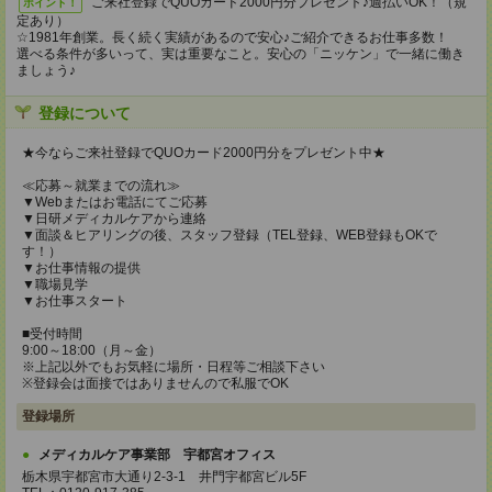
ご来社登録でQUOカード2000円分プレゼント♪週払いOK！（規
ポイント！
定あり）
☆1981年創業。長く続く実績があるので安心♪ご紹介できるお仕事多数！
選べる条件が多いって、実は重要なこと。安心の「ニッケン」で一緒に働き
ましょう♪
登録について
★今ならご来社登録でQUOカード2000円分をプレゼント中★
≪応募～就業までの流れ≫
▼Webまたはお電話にてご応募
▼日研メディカルケアから連絡
▼面談＆ヒアリングの後、スタッフ登録（TEL登録、WEB登録もOKで
す！）
▼お仕事情報の提供
▼職場見学
▼お仕事スタート
■受付時間
9:00～18:00（月～金）
※上記以外でもお気軽に場所・日程等ご相談下さい
※登録会は面接ではありませんので私服でOK
登録場所
メディカルケア事業部 宇都宮オフィス
栃木県宇都宮市大通り2-3-1 井門宇都宮ビル5F