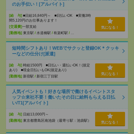
のお手伝い！[アルバイト]
[給 与]
■日給16,840円～ ■日払いOK ■実働3時
間5,120円のお仕事あります！
[交通費]
一部支給
気になる！
[勤務地]
東京駅
/
水道橋駅
/
有楽町駅
/
…
短時間シフトあり！WEBでサクッと登録OK＊クッキ
ーなどの仕分け[派遣]
[給 与]
時給1500円 ■日払い・週払いOK！(規定
あり) ■現金日払いもOK(規定あり)
気になる！
[勤務地]
新宿駅
/
新宿三丁目駅
人気イベントも！好きな場所で働けるイベントスタ
ッフ☆来社不要！働いたその日に給料もらえる日払
い/T1[アルバイト]
[給 与]
日給13,000円～
[勤務地]
東京都豊島区南池袋（最寄り駅：池袋駅）
気になる！