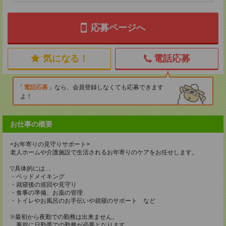
応募ページへ
気になる！
電話応募
電話応募
なら、会員登録しなくても応募できます
よ！
お仕事の概要
<お年寄りの見守りサポート>
老人ホームや介護施設で生活されるお年寄りのケアをお任せします。
▽具体的には…
・ベッドメイキング
・就寝後の巡回や見守り
・食事の準備、お薬の管理
・トイレやお風呂のお手伝いや就寝のサポート など
※最初から夜勤での勤務は出来ません。
事前に日勤帯での勤務が必要となります。