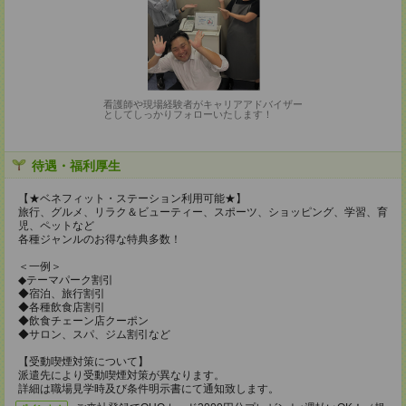
看護師や現場経験者がキャリアアドバイザー
としてしっかりフォローいたします！
待遇・福利厚生
【★ベネフィット・ステーション利用可能★】
旅行、グルメ、リラク＆ビューティー、スポーツ、ショッピング、学習、育
児、ペットなど
各種ジャンルのお得な特典多数！
＜一例＞
◆テーマパーク割引
◆宿泊、旅行割引
◆各種飲食店割引
◆飲食チェーン店クーポン
◆サロン、スパ、ジム割引など
【受動喫煙対策について】
派遣先により受動喫煙対策が異なります。
詳細は職場見学時及び条件明示書にて通知致します。