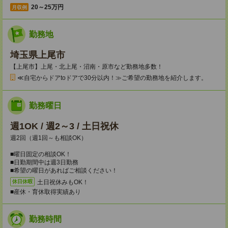
20～25万円
月収例
勤務地
埼玉県上尾市
【上尾市】上尾・北上尾・沼南・原市など勤務地多数！
≪自宅からドアtoドアで30分以内！≫ご希望の勤務地を紹介します。
勤務曜日
週1OK / 週2～3 / 土日祝休
週2回（週1回～も相談OK）
■曜日固定の相談OK！
■日勤期間中は週3日勤務
■希望の曜日があればご相談ください！
土日祝休みもOK！
休日休暇
■産休・育休取得実績あり
勤務時間