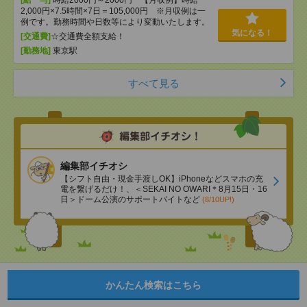
[給 与]
時給2000円～2000円 【月収例】時給
2,000円×7.5時間×7日＝105,000円 ※月収例は一
例です。勤務時間や日数等により変動いたします。
気になる！
[交通費]
☆交通費全額支給！
[勤務地]
東京駅
すべて見る
編集部イチオシ
【シフト自由・現金手渡しOK】iPhoneなどスマホの充
電を繋げるだけ！、＜SEKAI NO OWARI＊8月15日・16
日＞ドーム公演のサポートバイトなど
(8/10UP!)
かんたん検索はこちら