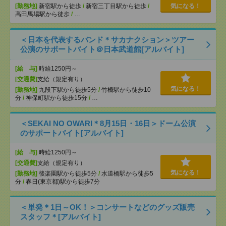
[勤務地]
新宿駅から徒歩
/
新宿三丁目駅から徒歩
/
気になる！
高田馬場駅から徒歩
/
…
＜日本を代表するバンド＊サカナクション＞ツアー
公演のサポートバイト＠日本武道館[アルバイト]
[給 与]
時給1250円～
[交通費]
支給（規定有り）
気になる！
[勤務地]
九段下駅から徒歩5分
/
竹橋駅から徒歩10
分
/
神保町駅から徒歩15分
/
…
＜SEKAI NO OWARI＊8月15日・16日＞ドーム公演
のサポートバイト[アルバイト]
[給 与]
時給1250円～
[交通費]
支給（規定有り）
気になる！
[勤務地]
後楽園駅から徒歩5分
/
水道橋駅から徒歩5
分
/
春日(東京都)駅から徒歩7分
＜単発＊1日～OK！＞コンサートなどのグッズ販売
スタッフ＊[アルバイト]