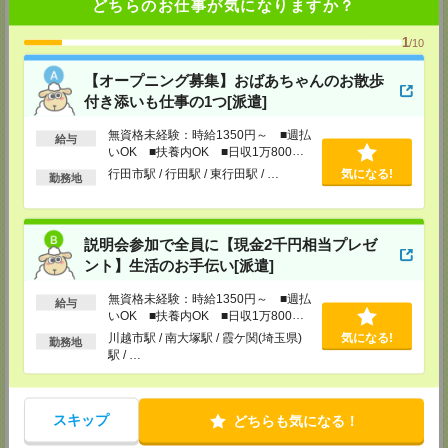
どちらのお仕事が気になりますか？
メディカルケア事業部 新宿オフィス
東京都新宿区新宿2-3-10 新宿御苑ビル6階
1
TEL：0120-457-235
/10
MAIL：
tenshoku@nikken-ts.jp
担当：採用担当
【オープニング募集】おばあちゃんのお散歩
付き添いも仕事の1つ[派遣]
メディカルケア事業部 立川事業所
東京都立川市錦町1-12-14
無資格未経験：時給1350円～ ■週払
TEL：0120-934-200
給与
いOK ■扶養内OK ■日収1万800円
MAIL：
tenshoku@nikken-ts.jp
担当：採用担当
以上
行田市駅 / 行田駅 / 東行田駅 / …
気になる!
勤務地
メディカルケア事業部 町田オフィス
東京都町田市森野1-7-23 大樹生命町田ビル6F
TEL：0120-453-285
説明会参加で全員に【現金2千円相当プレゼ
MAIL：
tenshoku@nikken-ts.jp
担当：採用担当
ント】生活のお手伝い[派遣]
メディカルケア事業部 横浜オフィス
無資格未経験：時給1350円～ ■週払
給与
神奈川県横浜市保土ケ谷区神戸町134 横浜ビジネスパークサウスタワー
いOK ■扶養内OK ■日収1万800円
2F B区画
以上
川越市駅 / 南大塚駅 / 霞ケ関(埼玉県)
気になる!
勤務地
TEL：0120-901-799
駅 / …
MAIL：
tenshoku@nikken-ts.jp
担当：採用担当
登録交通費
スキップ
どちらも気になる！
★今ならご来社登録でQUOカード2000円分をプレゼント中★