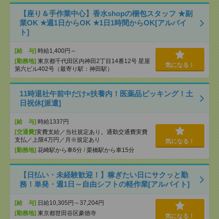
【座り＆手作業中心】香水shopの梱包スタッフ ★副
業OK ★週1日からOK ★1日1時間からOK[アルバイ
ト]
[給 与]
時給1,400円～
[勤務地]
東京都千代田区内神田2丁目14番12号 星屋
気になる！
第六ビル402号（最寄り駅：神田駅）
11時退社午前中だけ×扶養内！医薬品ピッキング！土
日祝休[派遣]
[給 与]
時給1337円
[交通費]
実費支給／当社規定あり。通勤交通費実費
支払／上限4万円／月※規定あり
気になる！
[勤務地]
花崎駅から車6分
/
栗橋駅から車15分
【日払い・未経験歓迎！】稼ぎたい日にサクッと勤
務！単発・週1日～自由シフトの軽作業[アルバイト]
[給 与]
日給10,305円～37,204円
[勤務地]
東京都世田谷区豪徳寺
気になる！