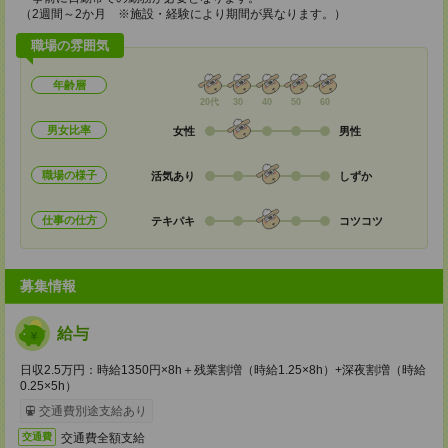
（2週間～2か月 ※施設・経験により期間が異なります。）
職場の雰囲気
年齢層
20代
30
40
50
60
男女比率
女性
男性
職場の様子
活気あり
しずか
仕事の仕方
テキパキ
コツコツ
募集情報
給与
日収2.5万円：時給1350円×8h＋残業割増（時給1.25×8h）+深夜割増（時給
0.25×5h）
交通費別途支給あり
交通費全額支給
交通費