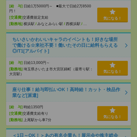
[給 与]
日給1万5000円～ ■最大で日給2万8500
円！
[交通費]
交通費規定支給
気になる！
[勤務地]
横浜駅
/
みなとみらい駅
/
西横浜駅
/
…
ちいさいかわいいキャラのイベントも！好きな場所
で働ける☆来社不要！働いたその日に給料もらえる
◎/T1[アルバイト]
[給 与]
日給13,000円～
[勤務地]
埼玉県さいたま市大宮区錦町（最寄り駅：
気になる！
大宮駅）
座り仕事！給与即払いOK！高時給！カット・検品作
業など[派遣]
[給 与]
時給1350円
[交通費]
交通費支給有り
気になる！
[勤務地]
上尾駅から車7分
＜1日～OK！＞あの有名企業も！展示会や株主総会