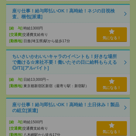
座り仕事！給与即払いOK！高時給！ネジの目視検
査、梱包[派遣]
[給 与]
時給1300円
[交通費]
交通費支給有り
気になる！
[勤務地]
日進(埼玉県)駅から徒歩17分
ちいさいかわいいキャラのイベントも！好きな場所
で働ける☆来社不要！働いたその日に給料もらえる
◎/T1[アルバイト]
[給 与]
日給13,000円～
[勤務地]
東京都新宿区新宿（最寄り駅：新宿駅）
気になる！
座り仕事！給与即払いOK！高時給！土日休み！製品
の組立[派遣]
[給 与]
時給1500円
[交通費]
交通費支給有り
気になる！
[勤務地]
八木崎駅から徒歩17分