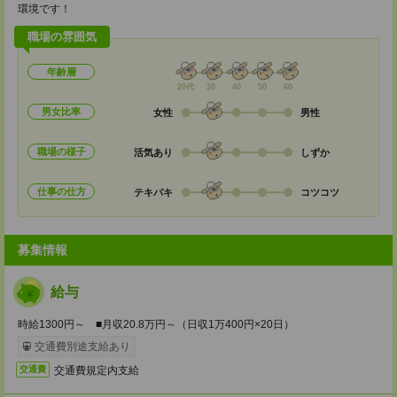
環境です！
職場の雰囲気
年齢層
20代
30
40
50
60
男女比率
女性
男性
職場の様子
活気あり
しずか
仕事の仕方
テキパキ
コツコツ
募集情報
給与
時給1300円～ ■月収20.8万円～（日収1万400円×20日）
交通費別途支給あり
交通費規定内支給
交通費