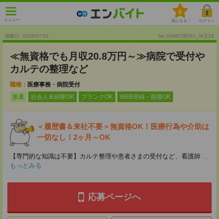
0
メニュー
気になる！
ログイン
掲載日 :2026
/
07
/
31
No.SSMZT医IS2_埼玉28
≪無資格でも月収20.8万円～≫病院で受付や
カルテの整理など
職種：
医療事務・病院受付
派遣
社会人未経験OK
ブランクOK
WEB登録・面接OK
＜履歴書＆来社不要＞無資格OK！医療行為や介助は
一切なし！2ヶ月～OK
【専門的な知識は不要】カルテ整理や患者さまの受付など、看護師
...
もっとみる
応募ページへ