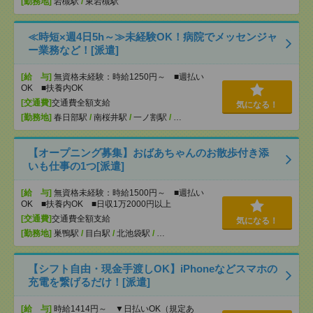
[勤務地]
岩槻駅
/
東岩槻駅
≪時短×週4日5h～≫未経験OK！病院でメッセンジャ
ー業務など！[派遣]
[給 与]
無資格未経験：時給1250円～ ■週払い
OK ■扶養内OK
[交通費]
交通費全額支給
気になる！
[勤務地]
春日部駅
/
南桜井駅
/
一ノ割駅
/
…
【オープニング募集】おばあちゃんのお散歩付き添
いも仕事の1つ[派遣]
[給 与]
無資格未経験：時給1500円～ ■週払い
OK ■扶養内OK ■日収1万2000円以上
[交通費]
交通費全額支給
気になる！
[勤務地]
巣鴨駅
/
目白駅
/
北池袋駅
/
…
【シフト自由・現金手渡しOK】iPhoneなどスマホの
充電を繋げるだけ！[派遣]
[給 与]
時給1414円～ ▼日払いOK（規定あ