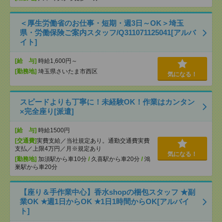
＜厚生労働省のお仕事・短期・週3日～OK＞埼玉
県・労働保険ご案内スタッフ/Q311071125041[アルバ
イト]
[給 与]
時給1,600円～
[勤務地]
埼玉県さいたま市西区
気になる！
スピードよりも丁寧に！未経験OK！作業はカンタン
×完全座り[派遣]
[給 与]
時給1500円
[交通費]
実費支給／当社規定あり。通勤交通費実費
支払／上限4万円／月※規定あり
気になる！
[勤務地]
加須駅から車10分
/
久喜駅から車20分
/
鴻
巣駅から車20分
【座り＆手作業中心】香水shopの梱包スタッフ ★副
業OK ★週1日からOK ★1日1時間からOK[アルバイ
ト]