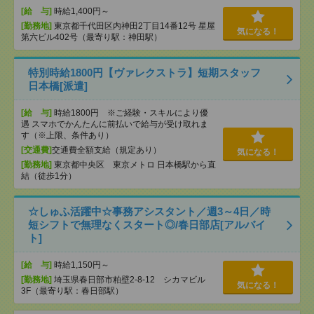
[給 与]
時給1,400円～
[勤務地]
東京都千代田区内神田2丁目14番12号 星屋
気になる！
第六ビル402号（最寄り駅：神田駅）
特別時給1800円【ヴァレクストラ】短期スタッフ
日本橋[派遣]
[給 与]
時給1800円 ※ご経験・スキルにより優
遇 スマホでかんたんに前払いで給与が受け取れま
す（※上限、条件あり）
[交通費]
交通費全額支給（規定あり）
気になる！
[勤務地]
東京都中央区 東京メトロ 日本橋駅から直
結（徒歩1分）
☆しゅふ活躍中☆事務アシスタント／週3～4日／時
短シフトで無理なくスタート◎/春日部店[アルバイ
ト]
[給 与]
時給1,150円～
[勤務地]
埼玉県春日部市粕壁2-8-12 シカマビル
気になる！
3F（最寄り駅：春日部駅）