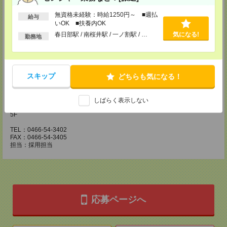
〒210-0007 神奈川県川崎市川崎区駅前本町3-1 NMF川崎東口ビル7F
TEL：044-233-3501
無資格未経験：時給1250円～ ■週払
給与
FAX：044-233-4305
いOK ■扶養内OK
担当：採用担当者
春日部駅 / 南桜井駅 / 一ノ割駅 / …
気になる!
勤務地
横浜介護オフィス
〒221-0835 神奈川県横浜市神奈川区鶴屋町2-23-2 TSプラザビルディング
5F
TEL：045-320-1901
FAX：044-233-4305
スキップ
どちらも気になる！
担当：採用担当者
神奈川医療オフィス
しばらく表示しない
〒251-0023 神奈川県藤沢市鵠沼花沢町1-17 藤沢朝日生命信和実業ビル
5F
TEL：0466-54-3402
FAX：0466-54-3405
担当：採用担当
応募ページへ