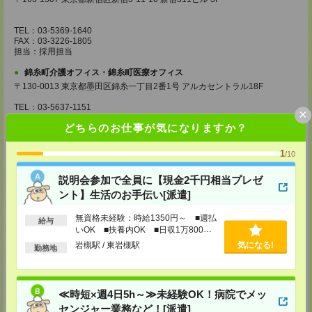
TEL：03-5369-1640
FAX：03-3226-1805
担当：採用担当
錦糸町介護オフィス・錦糸町医療オフィス
〒130-0013 東京都墨田区錦糸一丁目2番1号 アルカセントラル18F
TEL：03-5637-1151
×
FAX：03-5637-1388
どちらのお仕事が気になりますか？
担当：採用担当
西東京医療オフィス
1
/10
〒180-0004 東京都武蔵野市吉祥寺本町1丁目14番5号 吉祥寺本町ビル5F
説明会参加で全員に【現金2千円相当プレゼ
TEL：0422-23-0901
ント】生活のお手伝い[派遣]
FAX：0422-23-0905
担当：採用担当
無資格未経験：時給1350円～ ■週払
給与
町田介護オフィス
いOK ■扶養内OK ■日収1万800円
〒194-0022 東京都町田市森野1丁目36番14号 ビオレ町田ビル3F
以上
岩槻駅 / 東岩槻駅
気になる!
勤務地
TEL：042-728-3021
FAX：042-728-3025
担当：採用担当
≪時短×週4日5h～≫未経験OK！病院でメッ
川崎医療オフィス・横浜医療オフィス
センジャー業務など！[派遣]