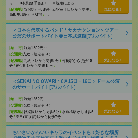
り） ■初勤務手当あり ※規定による
[勤務地]
新宿駅から徒歩
/
新宿三丁目駅から徒歩
/
気になる！
高田馬場駅から徒歩
/
…
＜日本を代表するバンド＊サカナクション＞ツアー
公演のサポートバイト＠日本武道館[アルバイト]
[給 与]
時給1250円～
[交通費]
支給（規定有り）
気になる！
[勤務地]
九段下駅から徒歩5分
/
竹橋駅から徒歩10
分
/
神保町駅から徒歩15分
/
…
＜SEKAI NO OWARI＊8月15日・16日＞ドーム公演
のサポートバイト[アルバイト]
[給 与]
時給1250円～
[交通費]
支給（規定有り）
気になる！
[勤務地]
後楽園駅から徒歩5分
/
水道橋駅から徒歩5
分
/
春日(東京都)駅から徒歩7分
ちいさいかわいいキャラのイベントも！好きな場所