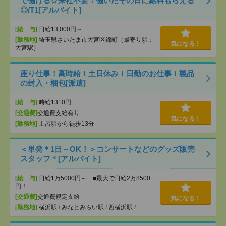
で働ける☆来社不要！働いたその日に給料もらえる
◎/T1[アルバイト]
[給 与]
日給13,000円～
[勤務地]
埼玉県さいたま市大宮区錦町（最寄り駅：
気になる！
大宮駅）
座り仕事！高時給！土日休み！日勤のお仕事！製品
の封入・梱包[派遣]
[給 与]
時給1310円
[交通費]
交通費支給有り
気になる！
[勤務地]
土呂駅から徒歩13分
＜単発＊1日～OK！＞コンサートなどのグッズ販売
スタッフ＊[アルバイト]
[給 与]
日給1万5000円～ ■最大で日給2万8500
円！
[交通費]
交通費規定支給
気になる！
[勤務地]
横浜駅
/
みなとみらい駅
/
西横浜駅
/
…