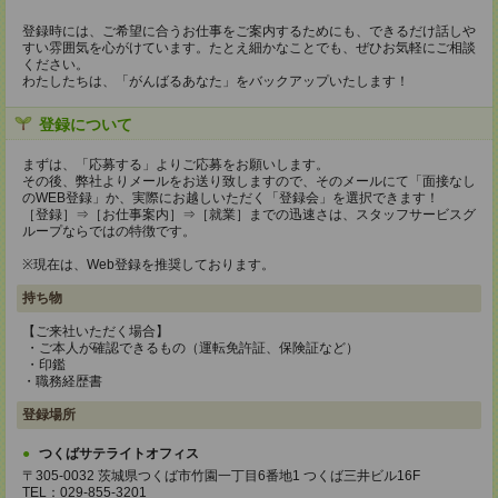
登録時には、ご希望に合うお仕事をご案内するためにも、できるだけ話しや
すい雰囲気を心がけています。たとえ細かなことでも、ぜひお気軽にご相談
ください。
わたしたちは、「がんばるあなた」をバックアップいたします！
登録について
まずは、「応募する」よりご応募をお願いします。
その後、弊社よりメールをお送り致しますので、そのメールにて「面接なし
のWEB登録」か、実際にお越しいただく「登録会」を選択できます！
［登録］⇒［お仕事案内］⇒［就業］までの迅速さは、スタッフサービスグ
ループならではの特徴です。
※現在は、Web登録を推奨しております。
持ち物
【ご来社いただく場合】
・ご本人が確認できるもの（運転免許証、保険証など）
・印鑑
・職務経歴書
登録場所
つくばサテライトオフィス
〒305-0032 茨城県つくば市竹園一丁目6番地1 つくば三井ビル16F
TEL：029-855-3201