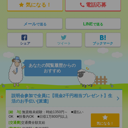
気になる！
電話応募
メール
LINE
で送る
で送る
シェア
ツイート
ブックマーク
あなたの閲覧履歴からの
おすすめ
説明会参加で全員に【現金2千円相当プレゼント】生
活のお手伝い[派遣]
[給 与]
無資格未経験：時給1350円～ ■週払い
OK ■扶養内OK ■日収1万800円以上
[交通費]
交通費全額支給
気になる！