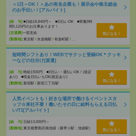
＜1日～OK！＞あの有名企業も！展示会や株主総会
のお手伝い！[アルバイト]
[給 与]
■日給16,840円～ ■日払いOK ■実働3時
間5,120円のお仕事あります！
[交通費]
一部支給
気になる！
[勤務地]
東京駅
/
水道橋駅
/
有楽町駅
/
…
短時間シフトあり！WEBでサクッと登録OK＊クッキ
ーなどの仕分け[派遣]
[給 与]
時給1500円 ■日払い・週払いOK！(規定
あり) ■現金日払いもOK(規定あり)
気になる！
[勤務地]
新宿駅
/
新宿三丁目駅
人気イベントも！好きな場所で働けるイベントスタ
ッフ☆来社不要！働いたその日に給料もらえる日払
い/T1[アルバイト]
[給 与]
日給13,000円～
[勤務地]
東京都豊島区南池袋（最寄り駅：池袋駅）
気になる！