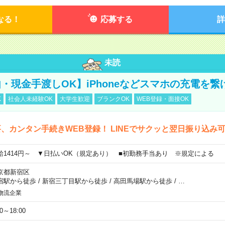
なる！
応募する
詳
未読
・現金手渡しOK】iPhoneなどスマホの充電を繋
K
社会人未経験OK
大学生歓迎
ブランクOK
WEB登録・面接OK
、カンタン手続きWEB登録！ LINEでサクッと翌日振り込み
給1414円～ ▼日払いOK（規定あり） ■初勤務手当あり ※規定による
京都新宿区
宿駅から徒歩
/
新宿三丁目駅から徒歩
/
高田馬場駅から徒歩
/
…
物流企業
00～18:00