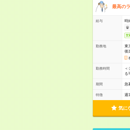
最高のラ
時
給与
交
東
勤務地
後
＜
勤務時間
る
急
期間
週
特徴
気に