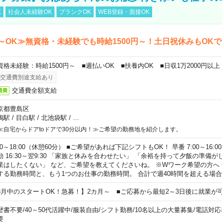
K
社会人未経験OK
ブランクOK
WEB登録・面接OK
～OK≫無資格・未経験でも時給1500円～！土日祝休みもOK
資格未経験：時給1500円～ ■週払いOK ■扶養内OK ■日収1万2000円以上
交通費別途支給あり
交通費全額支給
通費
京都豊島区
鴨駅
/
目白駅
/
北池袋駅
/
…
≪自宅からドアtoドアで30分以内！≫ご希望の勤務地を紹介します。
00～18:00（休憩60分） ■ご希望があれば下記シフトもOK！ 早番 7:00～16:00 遅
勤 16:30～翌9:30 「家族と休みを合わせたい」 「余裕を持って夕飯の準備
業はしたくない」 など、ご希望を教えてくださいね。 ※Wワーク希望の方へ
する勤務時間と、もう1つのお仕事の勤務時間。 合計で週40時間を超える場
8月中のスタートOK！急募！】2カ月～ ■ご応募から最短2～3日後に就業が
歴書不要
/
40～50代活躍中
/
服装自由
/
シフト勤務
/
10名以上の大量募集
/
電話対応
要