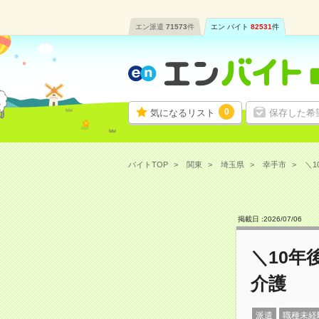
エン派遣
71573
件
エン バイト
82531
件
0
気になるリスト
保存した希
バイトTOP
関東
埼玉県
幸手市
＼1
掲載日 :
2026
/
07
/
06
＼10年
介護
派遣
職種未経