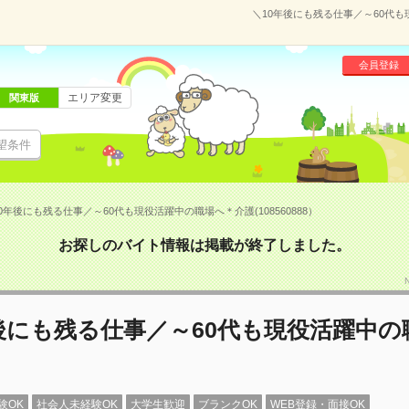
＼10年後にも残る仕事／～60代も
会員登録
エリア変更
関東版
望条件
0年後にも残る仕事／～60代も現役活躍中の職場へ＊介護(108560888）
お探しのバイト情報は掲載が終了しました。
後にも残る仕事／～60代も現役活躍中の
験OK
社会人未経験OK
大学生歓迎
ブランクOK
WEB登録・面接OK