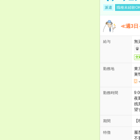
派遣
職種未経験O
≪週3日
無
給与
交
東
勤務地
巣
9:
勤務時間
夜
残
望
【
期間
履
特徴
不