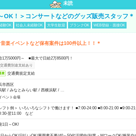
未読
～OK！＞コンサートなどのグッズ販売スタッフ＊
経験OK
社会人未経験OK
大学生歓迎
ブランクOK
WEB登録・面接OK
音楽イベントなど保有案件は100件以上！！＊
給1万5000円～ ■最大で日給2万8500円！
交通費別途支給あり
交通費規定支給
通費
浜市西区
浜駅
/
みなとみらい駅
/
西横浜駅
/
…
イベント会場
フト例＞ いろいろなシフトで働けます！ ■7:00-24:00 ■8:00-21:00 ■9:00-21:00
0:30-翌11:00 など
発1日～OK!
1日からOK
/
日払いOK
/
履歴書不要
/
40～50代活躍中
/
副業・WワークOK
/
服装自