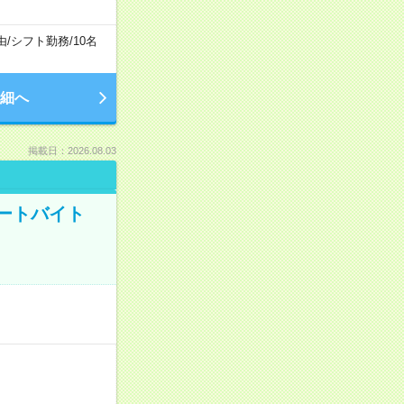
由
/
シフト勤務
/
10名
細へ
掲載日：2026.08.03
ートバイト