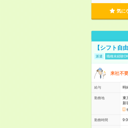
気に
【シフト自由
派遣
職種未経験O
来社不要
時
給与
東
勤務地
新
9:
勤務時間