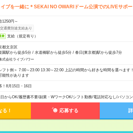
イブを一緒に＊SEKAI NO OWARIドーム公演でのLIVEサポ
給1250円～
交通費別途支給あり
支給（規定有り）
通費
京都文京区
楽園駅から徒歩5分
/
水道橋駅から徒歩5分
/
春日(東京都)駅から徒歩7分
株式会社ライブパワー
シフト例＞ 7:00～23:00 13:30～22:00 上記の時間から好きな時間を選べま
可能性があります
募！8月15日・16日
1日からOK
/
履歴書不要
/
副業・WワークOK
/
シフト勤務
/
電話対応なし
/
パソコン
なる！
応募する
詳