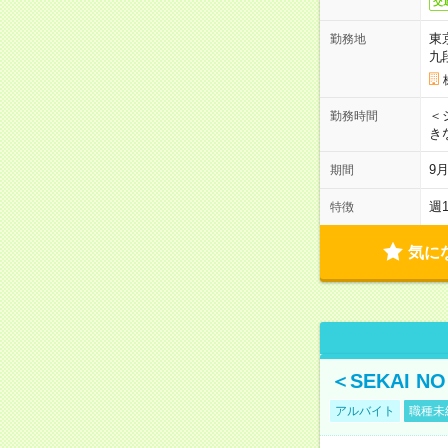
交
東
勤務地
九
＜シ
勤務時間
き
9
期間
週
特徴
気に
＜SEKAI 
アルバイト
職種未