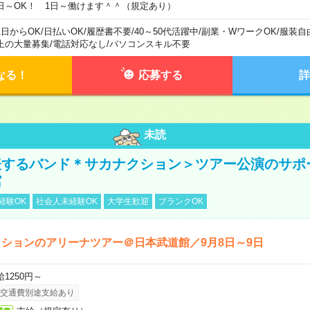
日～OK！ 1日～働けます＾＾（規定あり）
1日からOK
/
日払いOK
/
履歴書不要
/
40～50代活躍中
/
副業・WワークOK
/
服装自
上の大量募集
/
電話対応なし
/
パソコンスキル不要
なる！
応募する
詳
未読
表するバンド＊サカナクション＞ツアー公演のサポ
館
経験OK
社会人未経験OK
大学生歓迎
ブランクOK
ションのアリーナツアー＠日本武道館／9月8日～9日
給1250円～
交通費別途支給あり