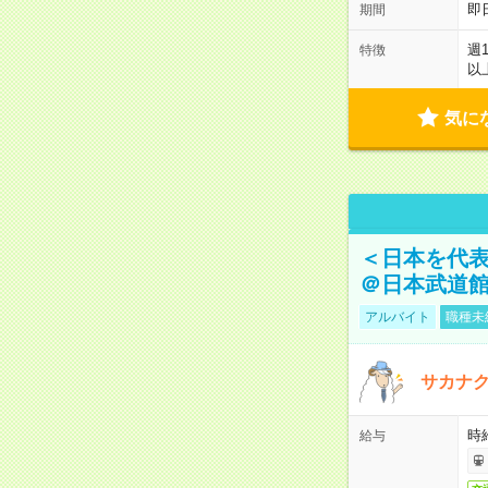
即
期間
週
特徴
以
気に
＜日本を代
＠日本武道
アルバイト
職種未
サカナク
時
給与