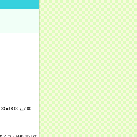
 ■18:00-翌7:00
由
/
シフト勤務
/
電話対