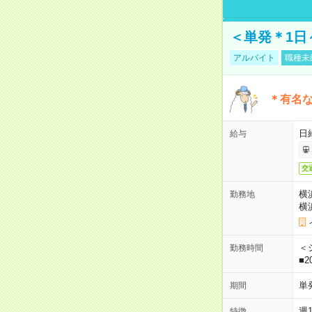
＜単発＊1日
アルバイト
職種未
＊有名な
日
給与
交
横
勤務地
横
＜シ
勤務時間
■2
単
期間
週
特徴