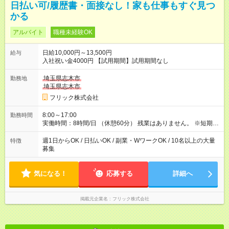
日払い可/履歴書・面接なし！家も仕事もすぐ見つ
かる
アルバイト
職種未経験OK
日給10,000円～13,500円
給与
入社祝い金4000円 【試用期間】試用期間なし
埼玉県志木市
勤務地
埼玉県志木市
フリック株式会社
8:00～17:00
勤務時間
実働時間：8時間/日 （休憩60分） 残業はありません。 ※短期の
募集は行っておりません。予めご了承くださいませ。
週1日からOK / 日払いOK / 副業・WワークOK / 10名以上の大量
特徴
募集
気になる！
応募する
詳細へ
掲載元企業名
フリック株式会社