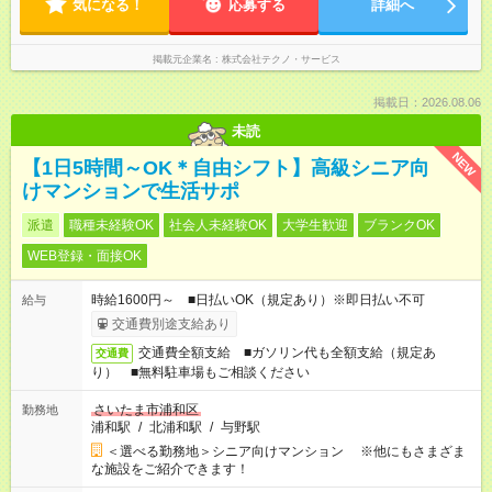
気になる！
応募する
詳細へ
掲載元企業名
株式会社テクノ・サービス
掲載日：2026.08.06
未読
NEW
【1日5時間～OK＊自由シフト】高級シニア向
けマンションで生活サポ
派遣
職種未経験OK
社会人未経験OK
大学生歓迎
ブランクOK
WEB登録・面接OK
時給1600円～ ■日払いOK（規定あり）※即日払い不可
給与
交通費別途支給あり
交通費全額支給 ■ガソリン代も全額支給（規定あ
交通費
り） ■無料駐車場もご相談ください
さいたま市浦和区
勤務地
浦和駅
/
北浦和駅
/
与野駅
＜選べる勤務地＞シニア向けマンション ※他にもさまざま
な施設をご紹介できます！