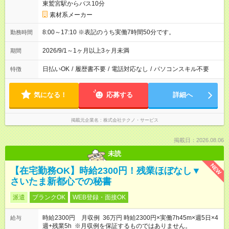
東鷲宮駅からバス10分
素材系メーカー
8:00～17:10 ※表記のうち実働7時間50分です。
勤務時間
2026/9/1～1ヶ月以上3ヶ月未満
期間
日払いOK
/
履歴書不要
/
電話対応なし
/
パソコンスキル不要
特徴
気になる！
応募する
詳細へ
掲載元企業名
株式会社テクノ・サービス
掲載日：2026.08.06
未読
NEW
【在宅勤務OK】時給2300円！残業ほぼなし▼
さいたま新都心での秘書
派遣
ブランクOK
WEB登録・面接OK
時給2300円 月収例 36万円 時給2300円×実働7h45m×週5日×4
給与
週+残業5h ※月収例を保証するものではありません。