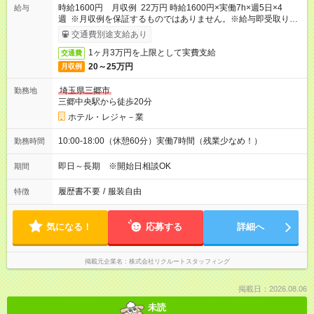
時給1600円 月収例 22万円 時給1600円×実働7h×週5日×4
給与
週 ※月収例を保証するものではありません。※給与即受取りサ
ービス利用可（利用条件有）
交通費別途支給あり
1ヶ月3万円を上限として実費支給
交通費
20～25万円
月収例
埼玉県三郷市
勤務地
三郷中央駅から徒歩20分
ホテル・レジャ－業
10:00-18:00（休憩60分）実働7時間（残業少なめ！）
勤務時間
即日～長期 ※開始日相談OK
期間
履歴書不要
/
服装自由
特徴
気になる！
応募する
詳細へ
掲載元企業名
株式会社リクルートスタッフィング
掲載日：2026.08.06
未読