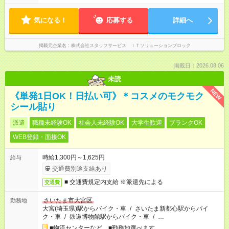
気になる！
応募する
詳細へ
掲載元企業名
株式会社スタッフサービス ＩＴソリューションブロック
掲載日：2026.08.06
未読
NEW
《単発1日OK！日払い可》＊コスメのモクモク
シール貼り
派遣
職種未経験OK
社会人未経験OK
大学生歓迎
ブランクOK
WEB登録・面接OK
時給1,300円～1,625円
給与
交通費別途支給あり
■ 交通費規定内支給 ※派遣先による
交通費
さいたま市大宮区
勤務地
大宮(埼玉県)駅からバイク・車
/
さいたま新都心駅からバイ
ク・車
/
鉄道博物館駅からバイク・車
/
…
■物流センターなど ■勤務地選べます