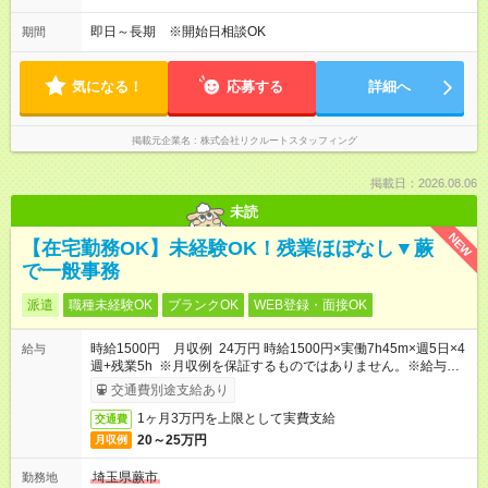
即日～長期 ※開始日相談OK
期間
気になる！
応募する
詳細へ
掲載元企業名
株式会社リクルートスタッフィング
掲載日：2026.08.06
未読
NEW
【在宅勤務OK】未経験OK！残業ほぼなし▼蕨
で一般事務
派遣
職種未経験OK
ブランクOK
WEB登録・面接OK
時給1500円 月収例 24万円 時給1500円×実働7h45m×週5日×4
給与
週+残業5h ※月収例を保証するものではありません。※給与即受
取りサービス利用可（利用条件有）
交通費別途支給あり
1ヶ月3万円を上限として実費支給
交通費
20～25万円
月収例
埼玉県蕨市
勤務地