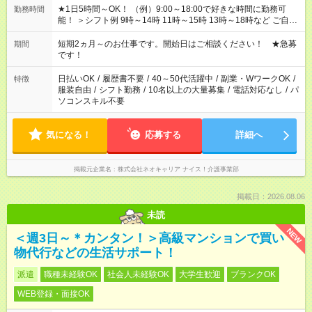
★1日5時間～OK！ （例）9:00～18:00で好きな時間に勤務可
勤務時間
能！ ＞シフト例 9時～14時 11時～15時 13時～18時など ご自身
のご都合に合わせて勤務時間をご相談ください！ ★家庭の都合
でお休みや時間の調整が必要な場合も遠慮なくご相談くださ
短期2ヵ月～のお仕事です。開始日はご相談ください！ ★急募
期間
い。
です！
日払いOK
/
履歴書不要
/
40～50代活躍中
/
副業・WワークOK
/
特徴
服装自由
/
シフト勤務
/
10名以上の大量募集
/
電話対応なし
/
パ
ソコンスキル不要
気になる！
応募する
詳細へ
掲載元企業名
株式会社ネオキャリア ナイス！介護事業部
掲載日：2026.08.06
未読
NEW
＜週3日～＊カンタン！＞高級マンションで買い
物代行などの生活サポート！
派遣
職種未経験OK
社会人未経験OK
大学生歓迎
ブランクOK
WEB登録・面接OK