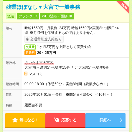
NEW
残業ほぼなし▼大宮で一般事務
派遣
ブランクOK
WEB登録・面接OK
時給1550円 月収例 24万円 時給1550円×実働8h×週5日×4
給与
週 ※月収例を保証するものではありません。
交通費別途支給あり
1ヶ月3万円を上限として実費支給
交通費
20～25万円
月収例
さいたま市大宮区
勤務地
大宮(埼玉県)駅から徒歩15分
/
北大宮駅から徒歩6分
マスコミ
09:00-18:00（休憩60分）実働8時間（残業少なめ！）
勤務時間
2026年10月01日～長期 ※開始日相談OK ※10月～！
期間
履歴書不要
特徴
気になる！
応募する
詳細へ