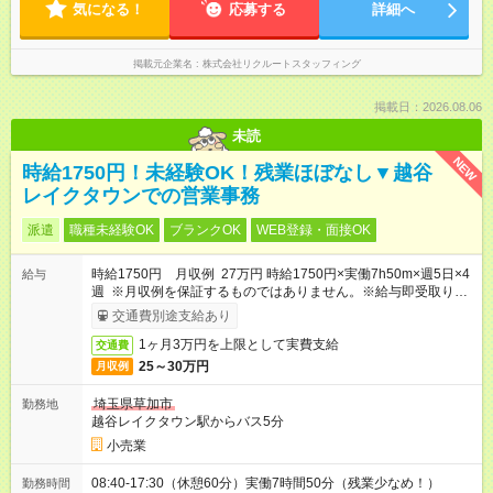
気になる！
応募する
詳細へ
掲載元企業名
株式会社リクルートスタッフィング
掲載日：2026.08.06
未読
NEW
時給1750円！未経験OK！残業ほぼなし▼越谷
レイクタウンでの営業事務
派遣
職種未経験OK
ブランクOK
WEB登録・面接OK
時給1750円 月収例 27万円 時給1750円×実働7h50m×週5日×4
給与
週 ※月収例を保証するものではありません。※給与即受取りサ
ービス利用可（利用条件有）
交通費別途支給あり
1ヶ月3万円を上限として実費支給
交通費
25～30万円
月収例
埼玉県草加市
勤務地
越谷レイクタウン駅からバス5分
小売業
08:40-17:30（休憩60分）実働7時間50分（残業少なめ！）
勤務時間