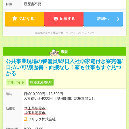
履歴書不要
特徴
気になる！
応募する
詳細へ
掲載元企業名
株式会社リクルートスタッフィング
未読
公共事業現場の警備員/即日入社◎家電付き寮完備/
日払い可/履歴書・面接なし！家も仕事もすぐ見つ
かる
アルバイト
職種未経験OK
日給10,000円～13,500円
給与
入社祝い金4000円 【試用期間】試用期間なし
埼玉県朝霞市
勤務地
埼玉県朝霞市
フリック株式会社