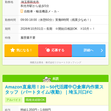
埼玉県和光市
勤務地
和光市駅から徒歩5分
自動車・輸送機器メ－カ－
09:00-18:00（休憩60分）実働8時間（残業少なめ！）
勤務時間
2026年10月01日～長期 ※開始日相談OK ※10月～！
期間
履歴書不要
特徴
気になる！
応募する
詳細へ
掲載元企業名
株式会社リクルートスタッフィング
未読
Amazon直雇用！20～50代活躍中◎倉庫内作業ス
タッフ（パートタイム/夜勤）｜埼玉川口FC
アルバイト
職種未経験OK
時給1,350円～1,688円
給与