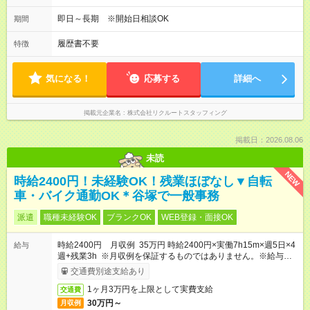
即日～長期 ※開始日相談OK
期間
履歴書不要
特徴
気になる！
応募する
詳細へ
掲載元企業名
株式会社リクルートスタッフィング
掲載日：2026.08.06
未読
NEW
時給2400円！未経験OK！残業ほぼなし▼自転
車・バイク通勤OK＊谷塚で一般事務
派遣
職種未経験OK
ブランクOK
WEB登録・面接OK
時給2400円 月収例 35万円 時給2400円×実働7h15m×週5日×4
給与
週+残業3h ※月収例を保証するものではありません。※給与即受
取りサービス利用可（利用条件有）
交通費別途支給あり
1ヶ月3万円を上限として実費支給
交通費
30万円～
月収例