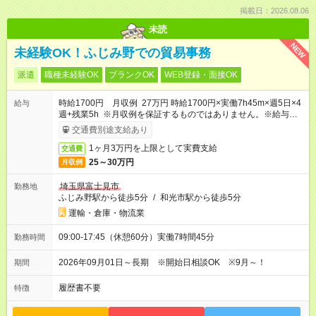
掲載日：2026.08.06
未読
NEW
未経験OK！ふじみ野での貿易事務
派遣
職種未経験OK
ブランクOK
WEB登録・面接OK
時給1700円 月収例 27万円 時給1700円×実働7h45m×週5日×4
給与
週+残業5h ※月収例を保証するものではありません。※給与即受
取りサービス利用可（利用条件有）
交通費別途支給あり
1ヶ月3万円を上限として実費支給
交通費
25～30万円
月収例
埼玉県富士見市
勤務地
ふじみ野駅から徒歩5分
/
和光市駅から徒歩5分
運輸・倉庫・物流業
09:00-17:45（休憩60分）実働7時間45分
勤務時間
2026年09月01日～長期 ※開始日相談OK ※9月～！
期間
履歴書不要
特徴