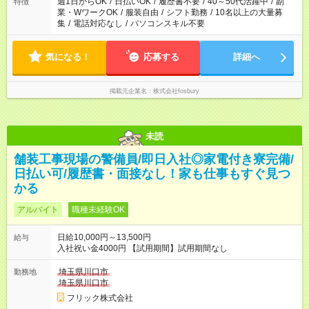
週1日からOK
/
日払いOK
/
履歴書不要
/
40～50代活躍中
/
副
特徴
業・WワークOK
/
服装自由
/
シフト勤務
/
10名以上の大量募
集
/
電話対応なし
/
パソコンスキル不要
気になる！
応募する
詳細へ
掲載元企業名
株式会社fosbury
未読
舗装工事現場の警備員/即日入社◎家電付き寮完備/
日払い可/履歴書・面接なし！家も仕事もすぐ見つ
かる
アルバイト
職種未経験OK
日給10,000円～13,500円
給与
入社祝い金4000円 【試用期間】試用期間なし
埼玉県川口市
勤務地
埼玉県川口市
フリック株式会社