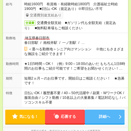
時給1600円 有資格・有経験時給1800円 介護福祉士時給
給与
1900円 ■日払いOK（規定あり）※即日払い不可
交通費別途支給あり
交通費全額支給 ■ガソリン代も全額支給（規定あ
交通費
り） ■無料駐車場もご相談ください
埼玉県春日部市
勤務地
春日部駅
/
南桜井駅
/
一ノ割駅
/
…
＜選べる勤務地＞シニア向けマンション ※他にもさまざま
な施設をご紹介できます！
★1日5時間～OK！ （例）9:00～18:00のあいだ もちろん1日8時
勤務時間
間のお仕事もご紹介可能です！ご希望をお聞かせください！★家
庭の都合でお休みが必要な場合も遠慮なくご相談ください。 ※
週最低15時間以上の勤務が必要です
短期2ヵ月～のお仕事です。開始日はご相談ください！ ★急募
期間
です！
日払いOK
/
履歴書不要
/
40～50代活躍中
/
副業・WワークOK
/
特徴
服装自由
/
シフト勤務
/
10名以上の大量募集
/
電話対応なし
/
パ
ソコンスキル不要
気になる！
応募する
詳細へ