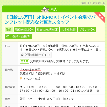
掲載日：2026.08.06
未読
NEW
【日給1.5万円】5h以内OK！イベント会場でパ
ンフレット配布など運営スタッフ
派遣
職種未経験OK
社会人未経験OK
大学生歓迎
ブランクOK
WEB登録・面接OK
日給1万5000円～※実働5時間で日給7000円のお仕事もありま
給与
す ◆日払い・週払いOK！（規定あり）◆お仕事によって日給も
異なります
交通費別途支給あり
交通費別途支給あり(勤務地により異なります)
交通費
さいたま市南区
勤務地
武蔵浦和駅
/
南浦和駅
/
中浦和駅
イベント会場
▼シフト例 ・08：00～19：00 ・09：00～18：00 ・10：00～
勤務時間
17：00 ・13：00～22：00 ・16：00～21：00 など多数！ ※お
仕事により勤務時間が異なります
即日～OK！ ◆お好きな日1日～働けます
期間