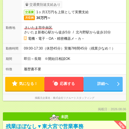
交通費別途支給あり
1ヶ月3万円を上限として実費支給
交通費
30万円～
月収例
さいたま市中央区
勤務地
さいたま新都心駅から徒歩5分
/
北与野駅から徒歩10分
電機・電子・OA・精密機器メ－カ－
09:00-17:30（休憩45分）実働7時間45分（残業少なめ！）
勤務時間
即日～長期 ※開始日相談OK
期間
履歴書不要
特徴
気になる！
応募する
詳細へ
掲載元企業名
株式会社リクルートスタッフィング
掲載日：2026.08.06
未読
NEW
残業ほぼなし▼東大宮で営業事務