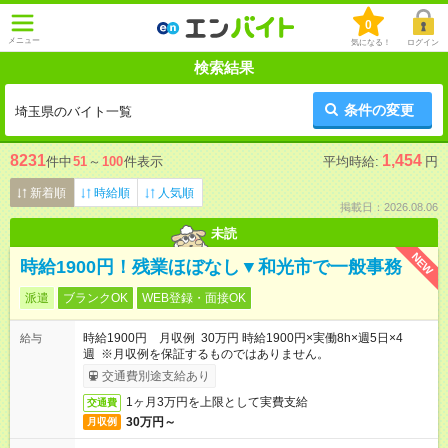
0
メニュー
気になる！
ログイン
検索結果
条件の変更
埼玉県のバイト一覧
8231
1,454
件中
51
～
100
件表示
平均時給:
円
新着順
時給順
人気順
掲載日：2026.08.06
未読
NEW
時給1900円！残業ほぼなし▼和光市で一般事務
派遣
ブランクOK
WEB登録・面接OK
時給1900円 月収例 30万円 時給1900円×実働8h×週5日×4
給与
週 ※月収例を保証するものではありません。
交通費別途支給あり
1ヶ月3万円を上限として実費支給
交通費
30万円～
月収例