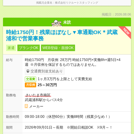
掲載元企業名
株式会社リクルートスタッフィング
掲載日：2026.08.06
未読
NEW
時給1750円！残業ほぼなし▼車通勤OK＊武蔵
浦和で営業事務
派遣
ブランクOK
WEB登録・面接OK
時給1750円 月収例 28万円 時給1750円×実働8h×週5日×4
給与
週 ※月収例を保証するものではありません。
交通費別途支給あり
1ヶ月3万円を上限として実費支給
交通費
25～30万円
月収例
さいたま市南区
勤務地
武蔵浦和駅からバス4分
メーカー
09:00-18:00（休憩60分）実働8時間（残業少なめ！）
勤務時間
2026年09月01日～長期 ※開始日相談OK ※9月～！
期間