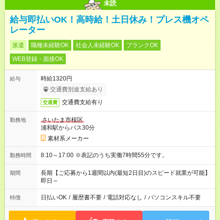
未読
給与即払いOK！高時給！土日休み！プレス機オペ
レーター
派遣
職種未経験OK
社会人未経験OK
ブランクOK
WEB登録・面接OK
時給1320円
給与
交通費別途支給あり
交通費支給有り
交通費
さいたま市桜区
勤務地
浦和駅からバス30分
素材系メーカー
8:10～17:00 ※表記のうち実働7時間55分です。
勤務時間
長期【ご応募から1週間以内(最短2日目)のスピード就業が可能】
期間
即日～
日払いOK
/
履歴書不要
/
電話対応なし
/
パソコンスキル不要
特徴