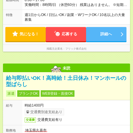
8:00～17:00
勤務時間
実働時間：8時間/日 （休憩60分） 残業はありません。 ※短期の
募集は行っておりません。予めご了承くださいませ。
週1日からOK / 日払いOK / 副業・WワークOK / 10名以上の大量
特徴
募集
気になる！
応募する
詳細へ
掲載元企業名
フリック株式会社
未読
給与即払いOK！高時給！土日休み！マンホールの
型ばらし
派遣
ブランクOK
WEB登録・面接OK
時給1400円
給与
交通費別途支給あり
交通費支給有り
交通費
埼玉県久喜市
勤務地