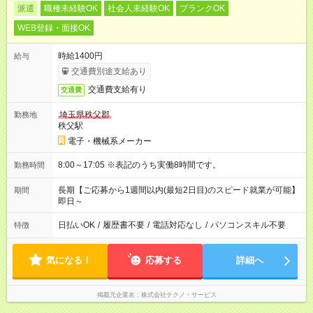
派遣
職種未経験OK
社会人未経験OK
ブランクOK
WEB登録・面接OK
時給1400円
給与
交通費別途支給あり
交通費支給有り
交通費
埼玉県秩父郡
勤務地
秩父駅
電子・機械系メーカー
8:00～17:05 ※表記のうち実働8時間です。
勤務時間
長期【ご応募から1週間以内(最短2日目)のスピード就業が可能】
期間
即日～
日払いOK
/
履歴書不要
/
電話対応なし
/
パソコンスキル不要
特徴
気になる！
応募する
詳細へ
掲載元企業名
株式会社テクノ・サービス