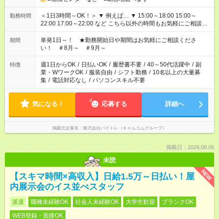
＜1日3時間～OK！＞ ▼ 例えば… ▼ 15:00～18:00 15:00～
勤務時間
22:00 17:00～22:00 など こちら以外の時間もお気軽にご相談く
ださい！
単発1日～！ ★勤務開始日や期間はお気軽にご相談くださ
期間
い！ ＃8月～ ＃9月～
週1日からOK
/
日払いOK
/
履歴書不要
/
40～50代活躍中
/
副
特徴
業・WワークOK
/
服装自由
/
シフト勤務
/
10名以上の大量募
集
/
電話対応なし
/
パソコンスキル不要
気になる！
応募する
詳細へ
掲載元企業名
株式会社バイトレ（キャムコムグループ）
掲載日：2026.08.06
未読
NEW
【スキマ時間×高収入】日給1.5万～日払い！屋
内展示会のイス並べスタッフ
派遣
職種未経験OK
社会人未経験OK
大学生歓迎
ブランクOK
WEB登録・面接OK