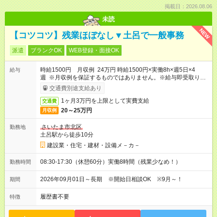
掲載日：2026.08.06
未読
NEW
【コツコツ】残業ほぼなし▼土呂で一般事務
派遣
ブランクOK
WEB登録・面接OK
時給1500円 月収例 24万円 時給1500円×実働8h×週5日×4
給与
週 ※月収例を保証するものではありません。※給与即受取りサ
ービス利用可（利用条件有）
交通費別途支給あり
1ヶ月3万円を上限として実費支給
交通費
20～25万円
月収例
さいたま市北区
勤務地
土呂駅から徒歩10分
建設業・住宅・建材・設備メ－カ－
08:30-17:30（休憩60分）実働8時間（残業少なめ！）
勤務時間
2026年09月01日～長期 ※開始日相談OK ※9月～！
期間
履歴書不要
特徴