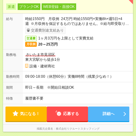
派遣
ブランクOK
WEB登録・面接OK
時給1550円 月収例 24万円 時給1550円×実働8h×週5日×4
給与
週 ※月収例を保証するものではありません。※給与即受取りサ
ービス利用可（利用条件有）
交通費別途支給あり
1ヶ月3万円を上限として実費支給
交通費
20～25万円
月収例
さいたま市見沼区
勤務地
東大宮駅から徒歩1分
設備・建材商社
09:00-18:00（休憩60分）実働8時間（残業少なめ！）
勤務時間
即日～長期 ※開始日相談OK
期間
履歴書不要
特徴
気になる！
応募する
詳細へ
掲載元企業名
株式会社リクルートスタッフィング