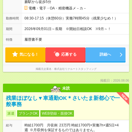
蕨駅から徒歩5分
電機・電子・OA・精密機器メ－カ－
08:30-17:15（休憩60分）実働7時間45分（残業少なめ！）
勤務時間
2026年09月01日～長期 ※開始日相談OK ※9月～！
期間
履歴書不要
特徴
気になる！
応募する
詳細へ
掲載元企業名
株式会社リクルートスタッフィング
掲載日：2026.08.06
未読
NEW
残業ほぼなし▼車通勤OK＊さいたま新都心で一
般事務
派遣
ブランクOK
WEB登録・面接OK
時給1700円 月収例 23万円 時給1700円×実働7h×週5日×4
給与
週 ※月収例を保証するものではありません。