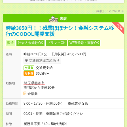
掲載元企業名
株式会社ネオキャリア ナイス！介護事業部
掲載日：2026.08.06
未読
NEW
時給3050円！！残業ほぼナシ！金融システム移
行のCOBOL開発支援
派遣
社会人未経験OK
ブランクOK
WEB登録・面接OK
時給3050円+交 【月収例】45万7500円
給与
交通費別途支給あり
交通費支給
交通費
30万円～
月収例
埼玉県熊谷市
勤務地
熊谷駅から徒歩10分
金融業
9:00～17:30（休憩:60分） ※残業少なめ
勤務時間
09/01～長期 ※開始日ご相談ください！
期間
履歴書不要
/
40～50代活躍中
特徴