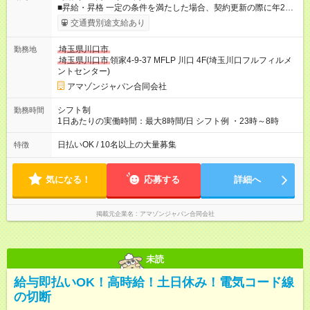
■昇給・昇格 一定の条件を満たした場合、契約更新の際に年2回
まで昇給の機会があります。 ■正社員登用制度あり ※月末締/翌
交通費別途支給あり
月25日支払い ※時間外手当、別途支給 ※深夜割増賃金 (22:00～
翌5:00までは時給が25%UPします) ☆給与前払い制度有！
埼玉県川口市
勤務地
☆Amazon直雇用で安定して働けます！ 【試用期間】試用期間あ
埼玉県川口市
領家4-9-37 MFLP 川口 4F(埼玉川口フルフィルメ
り 試用期間の長さ：1週間 雇用形態、給与は本採用時と同じで
ントセンター)
す。
アマゾンジャパン合同会社
シフト制
勤務時間
1日あたりの実働時間：最大8時間/日 シフト例 ・23時～8時
日払いOK / 10名以上の大量募集
特徴
気になる！
応募する
詳細へ
掲載元企業名
アマゾンジャパン合同会社
未読
給与即払いOK！高時給！土日休み！電気コード線
の切断