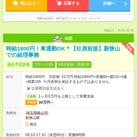
気になる！
応募する
詳細へ
掲載元企業名
株式会社リクルートスタッフィング
掲載日：2026.08.06
未読
NEW
時給1800円！車通勤OK＊【社員前提】新狭山
での経理事務
紹介予定派遣
ブランクOK
WEB登録・面接OK
時給1800円 月収例 31万円 時給1800円×実働8h×週5日×4週
給与
+残業10h ※月収例を保証するものではありません。
交通費別途支給あり
1ヶ月3万円を上限として実費支給
交通費
30万円～
月収例
埼玉県狭山市
勤務地
新狭山駅
商社
08:10-17:10（休憩60分）実働8時間
勤務時間