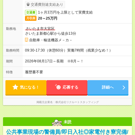
交通費別途支給あり
1ヶ月3万円を上限として実費支給
交通費
20～25万円
月収例
さいたま市大宮区
勤務地
さいたま新都心駅から徒歩13分
自動車・輸送機器メ－カ－
09:30-17:30（休憩60分）実働7時間（残業少なめ！）
勤務時間
2026年08月17日～長期 ※8月～！
期間
履歴書不要
特徴
気になる！
応募する
詳細へ
掲載元企業名
株式会社リクルートスタッフィング
未読
公共事業現場の警備員/即日入社◎家電付き寮完備/