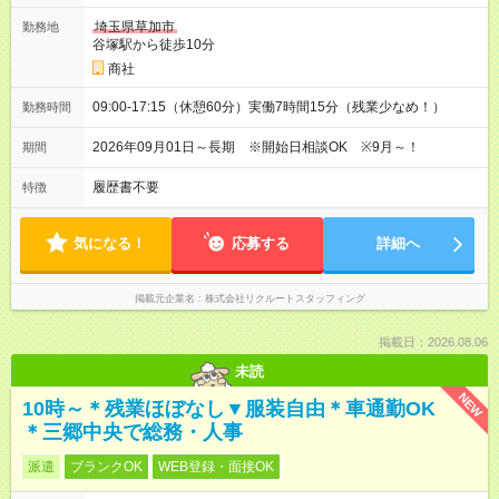
埼玉県草加市
勤務地
谷塚駅から徒歩10分
商社
09:00-17:15（休憩60分）実働7時間15分（残業少なめ！）
勤務時間
2026年09月01日～長期 ※開始日相談OK ※9月～！
期間
履歴書不要
特徴
気になる！
応募する
詳細へ
掲載元企業名
株式会社リクルートスタッフィング
掲載日：2026.08.06
未読
NEW
10時～＊残業ほぼなし▼服装自由＊車通勤OK
＊三郷中央で総務・人事
派遣
ブランクOK
WEB登録・面接OK