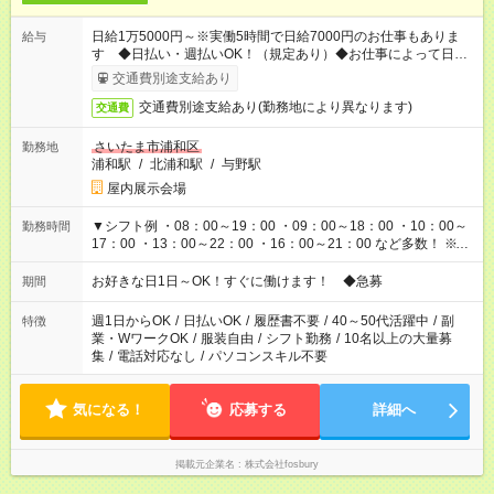
日給1万5000円～※実働5時間で日給7000円のお仕事もありま
給与
す ◆日払い・週払いOK！（規定あり）◆お仕事によって日給も
異なります
交通費別途支給あり
交通費別途支給あり(勤務地により異なります)
交通費
さいたま市浦和区
勤務地
浦和駅
/
北浦和駅
/
与野駅
屋内展示会場
▼シフト例 ・08：00～19：00 ・09：00～18：00 ・10：00～
勤務時間
17：00 ・13：00～22：00 ・16：00～21：00 など多数！ ※お
仕事により勤務時間が異なります
お好きな日1日～OK！すぐに働けます！ ◆急募
期間
週1日からOK
/
日払いOK
/
履歴書不要
/
40～50代活躍中
/
副
特徴
業・WワークOK
/
服装自由
/
シフト勤務
/
10名以上の大量募
集
/
電話対応なし
/
パソコンスキル不要
気になる！
応募する
詳細へ
掲載元企業名
株式会社fosbury