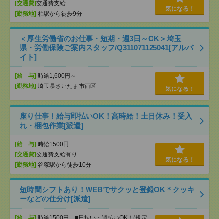
[交通費]
交通費支給
気になる！
[勤務地]
柏駅から徒歩9分
＜厚生労働省のお仕事・短期・週3日～OK＞埼玉
県・労働保険ご案内スタッフ/Q311071125041[アルバ
イト]
[給 与]
時給1,600円～
[勤務地]
埼玉県さいたま市西区
気になる！
座り仕事！給与即払いOK！高時給！土日休み！受入
れ・梱包作業[派遣]
[給 与]
時給1500円
[交通費]
交通費支給有り
気になる！
[勤務地]
谷塚駅から徒歩10分
短時間シフトあり！WEBでサクッと登録OK＊クッキ
ーなどの仕分け[派遣]
[給 与]
時給1500円 ■日払い・週払いOK！(規定