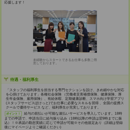
応援します！
未経験からスタートできるお仕事も多数ご用
意しております。
待遇・福利厚生
「スタッフの福利厚生を担当する専門セクションを設け、きめ細やかな対応
を心掛けております」各種社会保険 （労働者災害補償保険、健康保険、厚
生年金保険、雇用保険）、有給休暇、定期健康診断、スマホ向け学習アプリ
(スタッフサービスぽけっと)でお仕事に必要なスキルを習得 、全国の提携ス
クールで優待サービス など、福利厚生が充実しております。
給与の前払いが可能な速払いサービスを導入しています。18時
ポイント！
までの申請で、申請当日に給与振り込み（18時以降の申請は翌9時までに振
込）！※承認の勤怠実績に応じて申請が可能※その他規定あり（詳細は登録
後にマイページよりご確認ください)