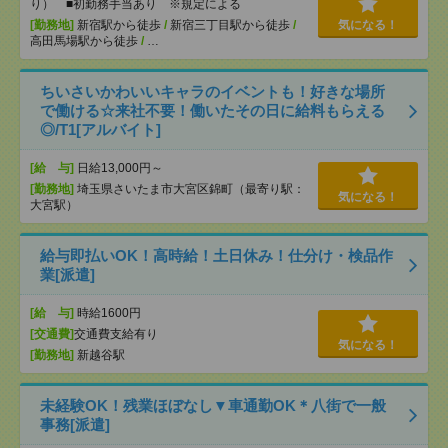
り） ■初勤務手当あり ※規定による
[勤務地]
新宿駅から徒歩
/
新宿三丁目駅から徒歩
/
気になる！
高田馬場駅から徒歩
/
…
ちいさいかわいいキャラのイベントも！好きな場所
で働ける☆来社不要！働いたその日に給料もらえる
◎/T1[アルバイト]
[給 与]
日給13,000円～
[勤務地]
埼玉県さいたま市大宮区錦町（最寄り駅：
気になる！
大宮駅）
給与即払いOK！高時給！土日休み！仕分け・検品作
業[派遣]
[給 与]
時給1600円
[交通費]
交通費支給有り
気になる！
[勤務地]
新越谷駅
未経験OK！残業ほぼなし▼車通勤OK＊八街で一般
事務[派遣]