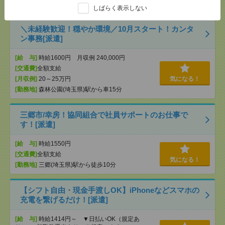
分
しばらく表示しない
＼未経験歓迎！穏やか環境／10月スタート！カンタ
ン事務[派遣]
[給 与]
時給1600円 月収例 240,000円
[交通費]
全額支給
[月収例]
20～25万円
気になる！
[勤務地]
森林公園(埼玉県)駅から車15分
三郷市/幸房！協同組合で社員サポートのお仕事で
す！[派遣]
[給 与]
時給1550円
[交通費]
全額支給
気になる！
[勤務地]
三郷(埼玉県)駅から徒歩10分
【シフト自由・現金手渡しOK】iPhoneなどスマホの
充電を繋げるだけ！[派遣]
[給 与]
時給1414円～ ▼日払いOK（規定あ