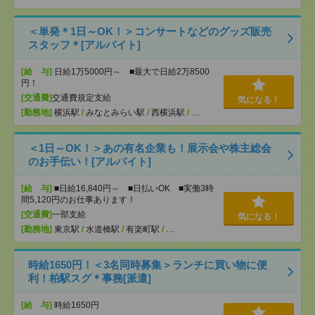
＜単発＊1日～OK！＞コンサートなどのグッズ販売
スタッフ＊[アルバイト]
[給 与]
日給1万5000円～ ■最大で日給2万8500
円！
[交通費]
交通費規定支給
気になる！
[勤務地]
横浜駅
/
みなとみらい駅
/
西横浜駅
/
…
＜1日～OK！＞あの有名企業も！展示会や株主総会
のお手伝い！[アルバイト]
[給 与]
■日給16,840円～ ■日払いOK ■実働3時
間5,120円のお仕事あります！
[交通費]
一部支給
気になる！
[勤務地]
東京駅
/
水道橋駅
/
有楽町駅
/
…
時給1650円！＜3名同時募集＞ランチに買い物に便
利！柏駅スグ＊事務[派遣]
[給 与]
時給1650円