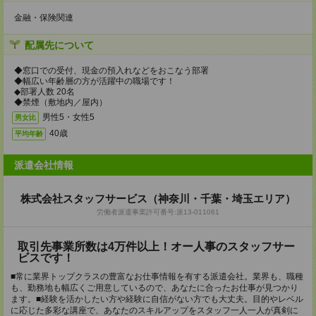
金融・保険関連
配属先について
◆窓口での受付、現金の預入れなどをおこなう部署
◆幅広い年齢層の方が活躍中の職場です！
◆部署人数 20名
◆禁煙（敷地内／屋内）
男性5・女性5
男女比
40歳
平均年齢
派遣会社情報
株式会社スタッフサービス（神奈川・千葉・埼玉エリア）
労働者派遣事業許可番号:派13-011061
取引先事業所数は4万件以上！オー人事のスタッフサー
ビスです！
■常に業界トップクラスの豊富なお仕事情報を有する派遣会社。業界も、職種
も、勤務地も幅広くご用意しているので、あなたに合ったお仕事が見つかり
ます。■経験を活かしたい方や経験に自信がない方でも大丈夫。目的やレベル
に応じた多彩な講座で、あなたのスキルアップをスタッフ一人一人が真剣に