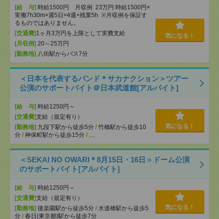
[給 与]
時給1500円 月収例 23万円 時給1500円×
実働7h30m×週5日×4週+残業5h ※月収例を保証す
るものではありません。
[交通費]
1ヶ月3万円を上限として実費支給
気になる！
[月収例]
20～25万円
[勤務地]
八街駅からバス7分
＜日本を代表するバンド＊サカナクション＞ツアー
公演のサポートバイト＠日本武道館[アルバイト]
[給 与]
時給1250円～
[交通費]
支給（規定有り）
気になる！
[勤務地]
九段下駅から徒歩5分
/
竹橋駅から徒歩10
分
/
神保町駅から徒歩15分
/
…
＜SEKAI NO OWARI＊8月15日・16日＞ドーム公演
のサポートバイト[アルバイト]
[給 与]
時給1250円～
[交通費]
支給（規定有り）
気になる！
[勤務地]
後楽園駅から徒歩5分
/
水道橋駅から徒歩5
分
/
春日(東京都)駅から徒歩7分