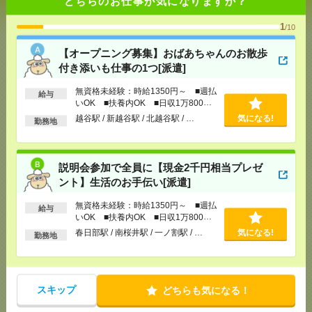
どちらのお仕事が気になりますか？
いも仕事の1つ[派遣]
1
/10
[給 与]
無資格未経験：時給1350円～ ■週払い
OK ■扶養内OK ■日収1万800円以上
【オープニング募集】おばあちゃんのお散歩
[交通費]
交通費全額支給
気になる！
付き添いも仕事の1つ[派遣]
[勤務地]
越谷駅
/
新越谷駅
/
北越谷駅
/
…
無資格未経験：時給1350円～ ■週払
給与
いOK ■扶養内OK ■日収1万800円
説明会参加で全員に【現金2千円相当プレゼント】生
以上
越谷駅 / 新越谷駅 / 北越谷駅 / …
気になる!
活のお手伝い[派遣]
勤務地
[給 与]
無資格未経験：時給1350円～ ■週払い
OK ■扶養内OK ■日収1万800円以上
説明会参加で全員に【現金2千円相当プレゼ
[交通費]
交通費全額支給
気になる！
ント】生活のお手伝い[派遣]
[勤務地]
春日部駅
/
南桜井駅
/
一ノ割駅
/
…
無資格未経験：時給1350円～ ■週払
給与
いOK ■扶養内OK ■日収1万800円
＼9時～17時×残業なし／飯能駅から徒歩1分！コツコ
以上
春日部駅 / 南桜井駅 / 一ノ割駅 / …
気になる!
ツ事務[派遣]
勤務地
[給 与]
時給1500円 月収例 210,000円
[交通費]
全額支給
スキップ
どちらも気になる！
[月収例]
20～25万円
気になる！
[勤務地]
飯能駅から徒歩1分
/
東飯能駅から徒歩10