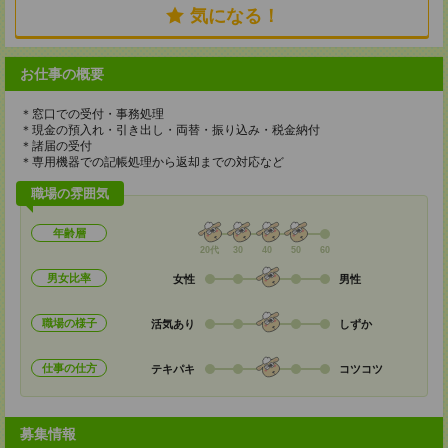
気になる！
お仕事の概要
＊窓口での受付・事務処理
＊現金の預入れ・引き出し・両替・振り込み・税金納付
＊諸届の受付
＊専用機器での記帳処理から返却までの対応など
職場の雰囲気
年齢層
20代
30
40
50
60
男女比率
女性
男性
職場の様子
活気あり
しずか
仕事の仕方
テキパキ
コツコツ
募集情報