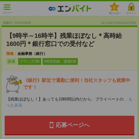
0
メニュー
気になる！
ログイン
掲載日 :2026
/
08
/
06
No.SSKCS2604405389
【9時半～16時半】残業ほぼなし＊高時給
1600円＊銀行窓口での受付など
職種：
金融事務（銀行）
派遣
ブランクOK
WEB登録・面接OK
《銀行》駅近で通勤に便利！当社スタッフも就業中
です！
【残業ほぼなし！】あっても10時間以内だから、プライベートの
...も
っとみる
応募ページへ