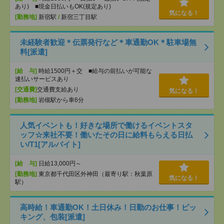
あり) ■現金日払いもOK(規定あり)
気になる！
[勤務地]
新宿駅
/
新宿三丁目駅
未経験者歓迎＊伝票発行など＊車通勤OK＊駐車場無
料[派遣]
[給 与]
時給1500円＋交 ■給与の前払いが可能な
速払いサービスあり
[交通費]
交通費支給あり
気になる！
[勤務地]
岩槻駅から車6分
人気イベントも！好きな場所で働けるイベントスタ
ッフ☆来社不要！働いたその日に給料もらえる日払
い/T1[アルバイト]
[給 与]
日給13,000円～
[勤務地]
東京都千代田区外神田（最寄り駅：秋葉原
気になる！
駅）
高時給！車通勤OK！土日休み！日勤のお仕事！ピッ
キング、包装[派遣]