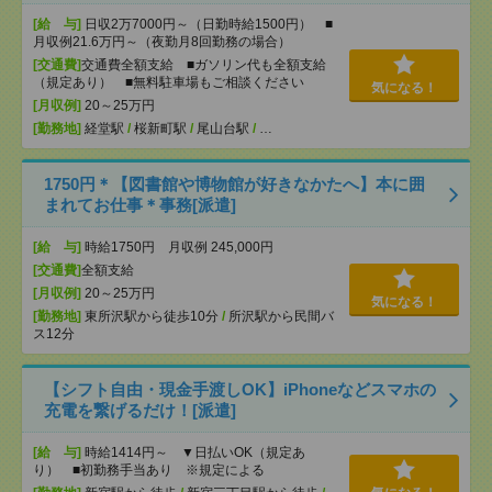
[給 与]
日収2万7000円～（日勤時給1500円） ■
月収例21.6万円～（夜勤月8回勤務の場合）
[交通費]
交通費全額支給 ■ガソリン代も全額支給
（規定あり） ■無料駐車場もご相談ください
気になる！
[月収例]
20～25万円
[勤務地]
経堂駅
/
桜新町駅
/
尾山台駅
/
…
1750円＊【図書館や博物館が好きなかたへ】本に囲
まれてお仕事＊事務[派遣]
[給 与]
時給1750円 月収例 245,000円
[交通費]
全額支給
[月収例]
20～25万円
気になる！
[勤務地]
東所沢駅から徒歩10分
/
所沢駅から民間バ
ス12分
【シフト自由・現金手渡しOK】iPhoneなどスマホの
充電を繋げるだけ！[派遣]
[給 与]
時給1414円～ ▼日払いOK（規定あ
り） ■初勤務手当あり ※規定による