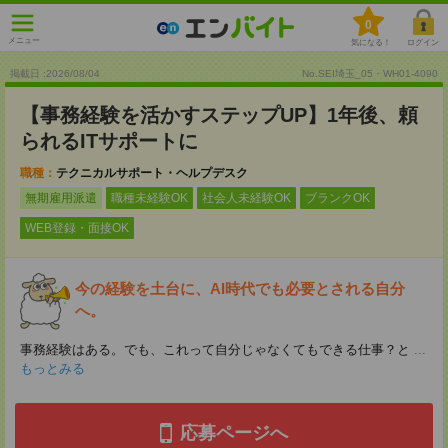
0
メニュー
気になる！
ログイン
掲載日 :2026
/
08
/
04
No.SEI埼玉_05・WH01-4090
【事務経験を活かすステップUP】1年後、頼
られるITサポートに
職種：
テクニカルサポート・ヘルプデスク
無期雇用派遣
職種未経験OK
社会人未経験OK
ブランクOK
WEB登録・面接OK
今の経験を土台に、AI時代でも必要とされる自分
へ。
事務経験はある。でも、これって自分じゃなくてもできる仕事？と
...
もっとみる
応募ページへ