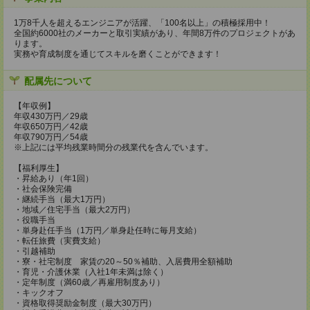
1万8千人を超えるエンジニアが活躍、「100名以上」の積極採用中！
全国約6000社のメーカーと取引実績があり、年間8万件のプロジェクトがあ
ります。
実務や育成制度を通じてスキルを磨くことができます！
配属先について
【年収例】
年収430万円／29歳
年収650万円／42歳
年収790万円／54歳
※上記には平均残業時間分の残業代を含んでいます。
【福利厚生】
・昇給あり（年1回）
・社会保険完備
・継続手当（最大1万円）
・地域／住宅手当（最大2万円）
・役職手当
・単身赴任手当（1万円／単身赴任時に毎月支給）
・転任旅費（実費支給）
・引越補助
・寮・社宅制度 家賃の20～50％補助、入居費用全額補助
・育児・介護休業（入社1年未満は除く）
・定年制度（満60歳／再雇用制度あり）
・キックオフ
・資格取得奨励金制度（最大30万円）