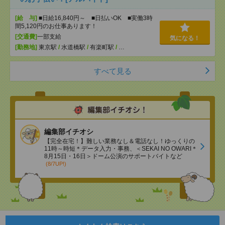
[給 与]
■日給16,840円～ ■日払いOK ■実働3時
間5,120円のお仕事あります！
[交通費]
一部支給
気になる！
[勤務地]
東京駅
/
水道橋駅
/
有楽町駅
/
…
すべて見る
編集部イチオシ
【完全在宅！】難しい業務なし＆電話なし！ゆっくりの
11時～時短＊データ入力・事務、＜SEKAI NO OWARI＊
8月15日・16日＞ドーム公演のサポートバイトなど
(8/7UP!)