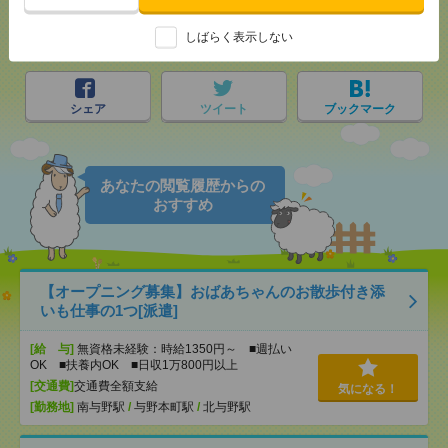
しばらく表示しない
メール
LINE
で送る
で送る
シェア
ツイート
ブックマーク
あなたの閲覧履歴からの
おすすめ
【オープニング募集】おばあちゃんのお散歩付き添
いも仕事の1つ[派遣]
[給 与]
無資格未経験：時給1350円～ ■週払い
OK ■扶養内OK ■日収1万800円以上
[交通費]
交通費全額支給
気になる！
[勤務地]
南与野駅
/
与野本町駅
/
北与野駅