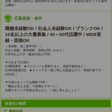
長期（期間を定めない雇用契約を当社と結びます）派遣先が変わっても雇用
は継続！
応募資格・条件
職種未経験OK / 社会人未経験OK / ブランクOK /
10名以上の大量募集 / 40～50代活躍中 / WEB登
録・面接OK
＜未経験、第二新卒OK！＞
社会人経験、業界経験、資格は問いません！
※高卒以上の方（勉強内容は不問）
▼入社までの流れ
(1)書類選考 ★プロフィール更新すると、免除可能性あり！
(2)WEB面接1回 ★キャリアを一緒に考える面談なので、準備不要です！
(3)内定！
▼今後のキャリアは曖昧でOK！
「機会が見える君」で転職をサポート！
先輩のキャリア実例を見ながら、一緒に考えましょう＊
派遣先の概要
事業内容