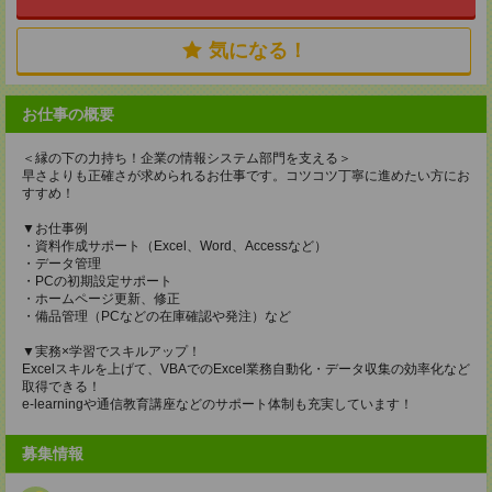
気になる！
お仕事の概要
＜縁の下の力持ち！企業の情報システム部門を支える＞
早さよりも正確さが求められるお仕事です。コツコツ丁寧に進めたい方にお
すすめ！
▼お仕事例
・資料作成サポート（Excel、Word、Accessなど）
・データ管理
・PCの初期設定サポート
・ホームページ更新、修正
・備品管理（PCなどの在庫確認や発注）など
▼実務×学習でスキルアップ！
Excelスキルを上げて、VBAでのExcel業務自動化・データ収集の効率化など
取得できる！
e-learningや通信教育講座などのサポート体制も充実しています！
募集情報