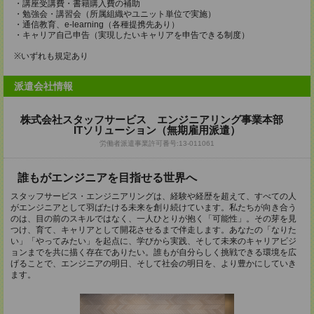
・講座受講費・書籍購入費の補助
・勉強会・講習会（所属組織やユニット単位で実施）
・通信教育、e-learning（各種提携先あり）
・キャリア自己申告（実現したいキャリアを申告できる制度）
※いずれも規定あり
派遣会社情報
株式会社スタッフサービス エンジニアリング事業本部
ITソリューション（無期雇用派遣）
労働者派遣事業許可番号:13-011061
誰もがエンジニアを目指せる世界へ
スタッフサービス・エンジニアリングは、経験や経歴を超えて、すべての人
がエンジニアとして羽ばたける未来を創り続けています。私たちが向き合う
のは、目の前のスキルではなく、一人ひとりが抱く「可能性」。その芽を見
つけ、育て、キャリアとして開花させるまで伴走します。あなたの「なりた
い」「やってみたい」を起点に、学びから実践、そして未来のキャリアビジ
ョンまでを共に描く存在でありたい。誰もが自分らしく挑戦できる環境を広
げることで、エンジニアの明日、そして社会の明日を、より豊かにしていき
ます。