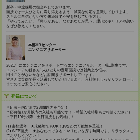
新卒・中途採用の担当をしております。
面接では一人ひとりに寄り添えるよう、誠実な対応を意識しております。
スキルに自信がない方や未経験で不安を感じている方も、
「やってみたい」「興味がある」などあなたが思う、理想のキャリアや想い
をぜひ教えてください。
本部HRセンター
エンジニアサポーター
2021年にエンジニアをサポートするエンジニアサポーター職1期生です。
エンジニアの皆さん1人ひとりの定期面談では就業上や悩み、
困りごとがないかなどお話聞きサポートしています。
皆さんに笑顔で長く活躍していただけるよう、入社後もしっかりフォローし
ますのでご安心ください。
登録について
＊応募～内定まで2週間以内を予定！
＊応募後1か月以内の入社も可能です！（希望入社時期もご相談ください）
＊平日19時以降・土日面接もお気軽に！
(1) 書類選考 ★未経験でもOK！あなたの可能性を重視！
(2) WEB面接 ★あなたのできる・やりたいを探す時間です。リラックスし
てお話しください！