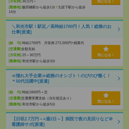
[月収例]
30万円～
気になる！
[勤務地]
飯田橋駅から徒歩1分
/
九段下駅から徒歩
14分
＼和光市駅！駅近／高時給1700円！人気！総務のお
仕事[派遣]
[給 与]
時給1700円 月収例 272,000円+残業代
[交通費]
全額支給
[月収例]
25～30万円
気になる！
[勤務地]
和光市駅から徒歩3分
≪憧れ大手企業≫総務のオシゴト！のびのび働く！
＊50代活躍中[派遣]
[給 与]
時給1800円＋交
[交通費]
交通費実費支給（当社規定あり）
気になる！
[勤務地]
和光市駅から徒歩5分
【日収2.7万円～×週2日～】病院で夜の見回りなど＠
看護師サポ[派遣]