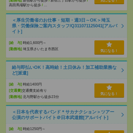
[勤務地]
新宿駅から徒歩
/
新宿三丁目駅から徒歩
/
気になる！
高田馬場駅から徒歩
/
…
＜厚生労働省のお仕事・短期・週3日～OK＞埼玉
県・労働保険ご案内スタッフ/Q311071125041[アルバ
イト]
[給 与]
時給1,600円～
[勤務地]
埼玉県さいたま市西区
気になる！
給与即払いOK！高時給！土日休み！加工補助業務な
ど[派遣]
[給 与]
時給1400円
[交通費]
交通費支給有り
気になる！
[勤務地]
北与野駅から徒歩23分
＜日本を代表するバンド＊サカナクション＞ツアー
公演のサポートバイト＠日本武道館[アルバイト]
[給 与]
時給1250円～