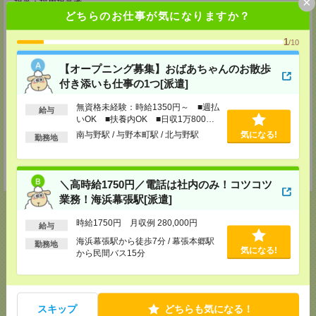
×
担当：採用担当者
どちらのお仕事が気になりますか？
西東京テクニカルセンター
立川市曙町2-37-7 コアシティ立川3階
1
/10
TEL：0120-356-022
担当：採用担当者
【オープニング募集】おばあちゃんのお散歩
厚木テクニカルセンター
付き添いも仕事の1つ[派遣]
厚木市中町2-8-13 TPR厚木ビル5階
TEL：0120-022-979
無資格未経験：時給1350円～ ■週払
給与
担当：採用担当者
いOK ■扶養内OK ■日収1万800円
以上
南与野駅 / 与野本町駅 / 北与野駅
気になる!
千葉テクニカルセンター
勤務地
千葉市中央区新町1000 センシティタワー15階
TEL：0120-022-142
担当：採用担当者
＼高時給1750円／電話は社内のみ！コツコツ
業務！海浜幕張駅[派遣]
時給1750円 月収例 280,000円
給与
海浜幕張駅から徒歩7分 / 幕張本郷駅
勤務地
応募ページへ
気になる!
から民間バス15分
気になる！
スキップ
どちらも気になる！