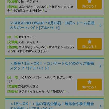
[交通費]
支給（規定有り）
気になる！
[勤務地]
九段下駅から徒歩5分
/
竹橋駅から徒歩10
分
/
神保町駅から徒歩15分
/
…
＜SEKAI NO OWARI＊8月15日・16日＞ドーム公演
のサポートバイト[アルバイト]
[給 与]
時給1250円～
[交通費]
支給（規定有り）
気になる！
[勤務地]
後楽園駅から徒歩5分
/
水道橋駅から徒歩5
分
/
春日(東京都)駅から徒歩7分
＜単発＊1日～OK！＞コンサートなどのグッズ販売
スタッフ＊[アルバイト]
[給 与]
日給1万5000円～ ■最大で日給2万8500
円！
[交通費]
交通費規定支給
気になる！
[勤務地]
横浜駅
/
みなとみらい駅
/
西横浜駅
/
…
＜1日～OK！＞あの有名企業も！展示会や株主総会
のお手伝い！[アルバイト]