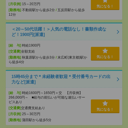
[月収例]
15～20万円
気になる！
[勤務地]
不動前駅から徒歩2分
/
五反田駅から徒歩
12分
＜20～50代活躍！＞人気の電話なし！書類作成な
ど！1900円[派遣]
[給 与]
時給1900円
[交通費]
全額支給
気になる！
[勤務地]
秋葉原駅から徒歩3分
/
末広町(東京都)駅か
ら徒歩4分
15時45分まで＊未経験者歓迎＊受付番号カードの出
力など[派遣]
[給 与]
時給1600円～1650円＋交 【月収例】
266,000円～ ■給与の前払いが可能な速払いサー
ビスあり
[交通費]
交通費支給あり
気になる！
[月収例]
25～30万円
[勤務地]
蒲田駅から徒歩5分