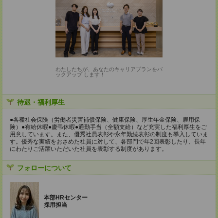
わたしたちが、あなたのキャリアプランをバ
ックアップ します！
待遇・福利厚生
●各種社会保険（労働者災害補償保険、健康保険、厚生年金保険、雇用保
険）●有給休暇●慶弔休暇●通勤手当（全額支給）など充実した福利厚生をご
用意しています。また、優秀社員表彰や永年勤続表彰の制度も導入していま
す。優秀な実績をおさめた社員に対して、各部門で年2回表彰したり、長年
にわたりご活躍いただいた社員を表彰する制度があります。
フォローについて
本部HRセンター
採用担当