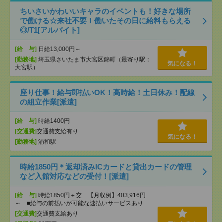
ちいさいかわいいキャラのイベントも！好きな場所
で働ける☆来社不要！働いたその日に給料もらえる
◎/T1[アルバイト]
[給 与]
日給13,000円～
[勤務地]
埼玉県さいたま市大宮区錦町（最寄り駅：
気になる！
大宮駅）
座り仕事！給与即払いOK！高時給！土日休み！配線
の組立作業[派遣]
[給 与]
時給1400円
[交通費]
交通費支給有り
気になる！
[勤務地]
浦和駅
時給1850円＊返却済みICカードと貸出カードの管理
など入館対応などの受付！[派遣]
[給 与]
時給1850円＋交 【月収例】403,916円
～ ■給与の前払いが可能な速払いサービスあり
[交通費]
交通費支給あり