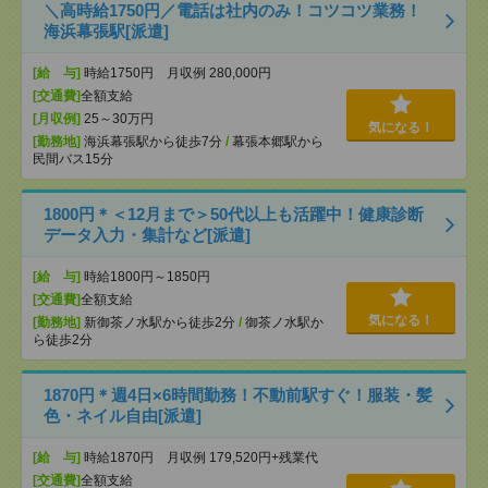
＼高時給1750円／電話は社内のみ！コツコツ業務！
海浜幕張駅[派遣]
[給 与]
時給1750円 月収例 280,000円
[交通費]
全額支給
[月収例]
25～30万円
気になる！
[勤務地]
海浜幕張駅から徒歩7分
/
幕張本郷駅から
民間バス15分
1800円＊＜12月まで＞50代以上も活躍中！健康診断
データ入力・集計など[派遣]
[給 与]
時給1800円～1850円
[交通費]
全額支給
気になる！
[勤務地]
新御茶ノ水駅から徒歩2分
/
御茶ノ水駅か
ら徒歩2分
1870円＊週4日×6時間勤務！不動前駅すぐ！服装・髪
色・ネイル自由[派遣]
[給 与]
時給1870円 月収例 179,520円+残業代
[交通費]
全額支給