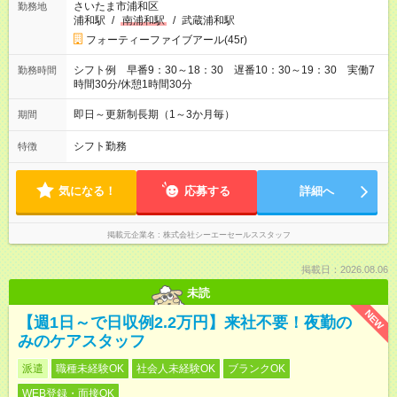
さいたま市浦和区
勤務地
浦和駅
/
南浦和駅
/
武蔵浦和駅
フォーティーファイブアール(45r)
シフト例 早番9：30～18：30 遅番10：30～19：30 実働7
勤務時間
時間30分/休憩1時間30分
即日～更新制長期（1～3か月毎）
期間
シフト勤務
特徴
気になる！
応募する
詳細へ
掲載元企業名
株式会社シーエーセールススタッフ
掲載日：2026.08.06
未読
NEW
【週1日～で日収例2.2万円】来社不要！夜勤の
みのケアスタッフ
派遣
職種未経験OK
社会人未経験OK
ブランクOK
WEB登録・面接OK