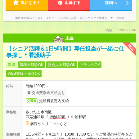
気になる！
応募する
詳細へ
掲載元企業名
日研トータルソーシング株式会社 メディカルケア事業部 ナース派遣
掲載日：2026.08.06
未読
NEW
【シニア活躍＆1日5時間】専任担当が一緒に仕
事探し＊看護助手
派遣
職種未経験OK
社会人未経験OK
ブランクOK
WEB登録・面接OK
時給1200円～
給与
交通費別途支給あり
交通費規定内支給
交通費
さいたま市南区
勤務地
武蔵浦和駅
/
南浦和駅
/
中浦和駅
病院やクリニックなど
1日5時間～も相談可！ 10:00~15:00 など ※ご希望の時間帯をご
勤務時間