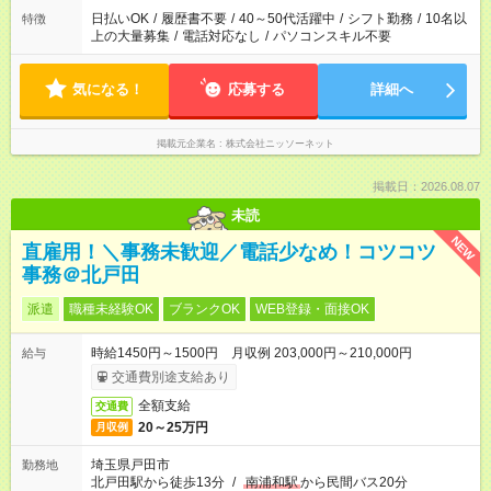
日払いOK
/
履歴書不要
/
40～50代活躍中
/
シフト勤務
/
10名以
特徴
上の大量募集
/
電話対応なし
/
パソコンスキル不要
気になる！
応募する
詳細へ
掲載元企業名
株式会社ニッソーネット
掲載日：2026.08.07
未読
NEW
直雇用！＼事務未歓迎／電話少なめ！コツコツ
事務＠北戸田
派遣
職種未経験OK
ブランクOK
WEB登録・面接OK
時給1450円～1500円 月収例 203,000円～210,000円
給与
交通費別途支給あり
全額支給
交通費
20～25万円
月収例
埼玉県戸田市
勤務地
北戸田駅から徒歩13分
/
南浦和駅
から民間バス20分