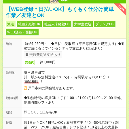
NEW
【WEB登録＊日払いOK】もくもく仕分け簡単
作業／友達とOK
派遣
職種未経験OK
社会人未経験OK
大学生歓迎
ブランクOK
WEB登録・面接OK
時給1,260円～ ◆日払い受取可（平日毎日OK※規定あり）◆勤
給与
務実績に応じてインセンティブ支給あり(規定あり)
交通費別途支給あり
一律1,000円
交通費
埼玉県戸田市
勤務地
川口駅から無料送迎バス15分
/
赤羽駅からバス15分
/
南浦和駅
/
…
戸田市内に勤務地があります。
◆勤務時間の選択OK！ (1)11:00～21:00 (2)14:00～21:00 ※他、
勤務時間
勤務時間シフトあり
即日OK 、1日からOK
期間
週1日からOK
/
日払いOK
/
履歴書不要
/
40～50代活躍中
/
副
特徴
業・WワークOK
/
服装自由
/
シフト勤務
/
10名以上の大量募