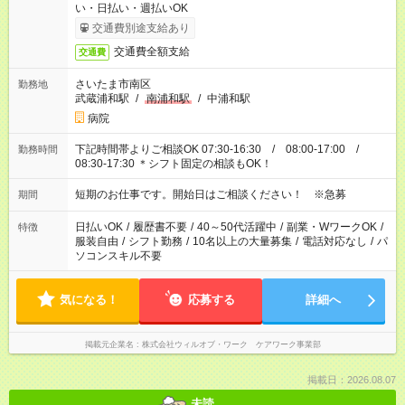
い・日払い・週払いOK
交通費別途支給あり
交通費全額支給
交通費
さいたま市南区
勤務地
武蔵浦和駅
/
南浦和駅
/
中浦和駅
病院
下記時間帯よりご相談OK 07:30-16:30 / 08:00-17:00 /
勤務時間
08:30-17:30 ＊シフト固定の相談もOK！
短期のお仕事です。開始日はご相談ください！ ※急募
期間
日払いOK
/
履歴書不要
/
40～50代活躍中
/
副業・WワークOK
/
特徴
服装自由
/
シフト勤務
/
10名以上の大量募集
/
電話対応なし
/
パ
ソコンスキル不要
気になる！
応募する
詳細へ
掲載元企業名
株式会社ウィルオブ・ワーク ケアワーク事業部
掲載日：2026.08.07
未読