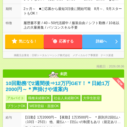
「家族とお休みを合わせたい」 「余裕を持って夕飯の準備がし
たい」 「できれば残業はしたくない」 など、ご希望があれば教
2ヶ月～ ■ご応募から最短3日後に開始可能 8月～、9月スター
期間
えてくださいね。 ※Wワーク希望の方へ 今ご覧のお仕事で希望
トもOK！
する勤務時間と、もう1つのお仕事の勤務時間。 合計で週40時
間を超える場合は応募できません
履歴書不要
/
40～50代活躍中
/
服装自由
/
シフト勤務
/
10名以
特徴
上の大量募集
/
パソコンスキル不要
気になる！
応募する
詳細へ
掲載元企業名
日研トータルソーシング株式会社 メディカルケア事業部 ナース派遣
掲載日：2026.08.06
未読
NEW
10回勤務で2週間後⇒12万円GET！＊日給1万
2000円～＊声掛けや道案内
アルバイト
職種未経験OK
社会人未経験OK
大学生歓迎
ブランクOK
WEB登録・面接OK
【日勤】1万2000円～ 【夜勤】1万3500円～ ＊原則月2回払い
給与
（10日・25日） 他、週払い・日払いの制度もあり（規定あり）
＃日収1万円以上