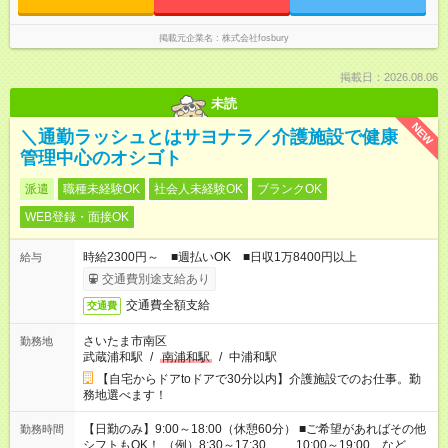
掲載元企業名
株式会社fosbury
掲載日：2026.08.06
未読
NEW
＼通勤ラッシュとはサヨナラ／介護施設で健康
管理中心のオシゴト
派遣
職種未経験OK
社会人未経験OK
ブランクOK
WEB登録・面接OK
時給2300円～ ■週払いOK ■日収1万8400円以上
給与
交通費別途支給あり
交通費全額支給
交通費
さいたま市南区
勤務地
武蔵浦和駅
/
南浦和駅
/
中浦和駅
【自宅からドアtoドアで30分以内】介護施設でのお仕事。勤
務地選べます！
【日勤のみ】9:00～18:00（休憩60分） ■ご希望があればその他
勤務時間
シフトもOK！ （例）8:30～17:30 10:00～19:00 など