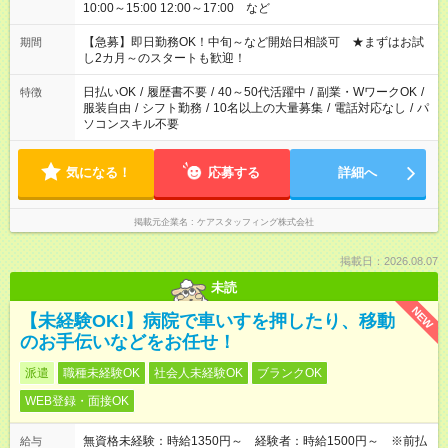
10:00～15:00 12:00～17:00 など
【急募】即日勤務OK！中旬～など開始日相談可 ★まずはお試
期間
し2カ月～のスタートも歓迎！
日払いOK
/
履歴書不要
/
40～50代活躍中
/
副業・WワークOK
/
特徴
服装自由
/
シフト勤務
/
10名以上の大量募集
/
電話対応なし
/
パ
ソコンスキル不要
気になる！
応募する
詳細へ
掲載元企業名
ケアスタッフィング株式会社
掲載日：2026.08.07
未読
NEW
【未経験OK!】病院で車いすを押したり、移動
のお手伝いなどをお任せ！
派遣
職種未経験OK
社会人未経験OK
ブランクOK
WEB登録・面接OK
無資格未経験：時給1350円～ 経験者：時給1500円～ ※前払
給与