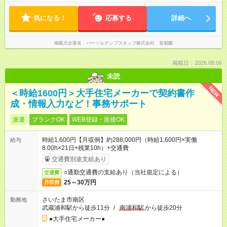
気になる！
応募する
詳細へ
掲載元企業名
パーソルテンプスタッフ株式会社 首都圏
掲載日：2026.08.06
未読
NEW
＜時給1600円＞大手住宅メーカーで契約書作
成・情報入力など！事務サポート
派遣
ブランクOK
WEB登録・面接OK
時給1,600円【月収例】約288,000円（時給1,600円×実働
給与
8.00h×21日+残業10h）+交通費
交通費別途支給あり
○通勤交通費の支給あり（当社規定による）
交通費
25～30万円
月収例
さいたま市南区
勤務地
武蔵浦和駅から徒歩11分
/
南浦和駅
から徒歩20分
●大手住宅メーカー●