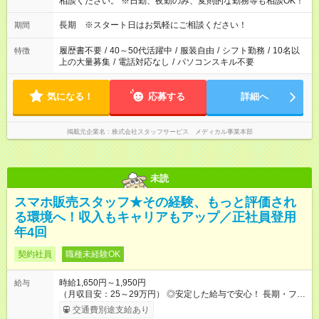
相談ください。 ※日勤、夜勤のみ、変則的な勤務等も相談OK！
長期 ※スタート日はお気軽にご相談ください！
期間
履歴書不要
/
40～50代活躍中
/
服装自由
/
シフト勤務
/
10名以
特徴
上の大量募集
/
電話対応なし
/
パソコンスキル不要
気になる！
応募する
詳細へ
掲載元企業名
株式会社スタッフサービス メディカル事業本部
未読
スマホ販売スタッフ★その経験、もっと評価され
る環境へ！収入もキャリアもアップ／正社員登用
年4回
契約社員
職種未経験OK
時給1,650円～1,950円
給与
（月収目安：25～29万円） ◎安定した給与で安心！ 長期・フル
タイムで勤務いただける方にお越しいただきたいと思っていま
交通費別途支給あり
す。シフトが削られることはないので、安定した給与が入りま