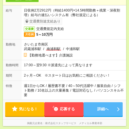
日収例2万2912円（時給1400円×14.5時間勤務＋残業・深夜割
給与
増）給与の速払いシステム有（弊社規定による）
交通費別途支給あり
交通費規定内支給
交通費
5～10万円
月収例
さいたま市南区
勤務地
武蔵浦和駅
/
南浦和駅
/
中浦和駅
【勤務地選べます】介護施設
17:00～翌9:30 ※派遣先によって異なります
勤務時間
2ヶ月～OK ※スタート日はお気軽にご相談ください！
期間
週1日からOK
/
履歴書不要
/
40～50代活躍中
/
服装自由
/
シフ
特徴
ト勤務
/
10名以上の大量募集
/
電話対応なし
/
パソコンスキル不
要
気になる！
応募する
詳細へ
掲載元企業名
株式会社スタッフサービス メディカル事業本部