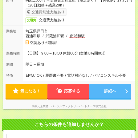
時給1500円 ※交通費全額支給（規定あり） 【月収例】27.7万円
給与
（20日勤務＋残業20h）
交通費別途支給あり
交通費支給あり
交通費
埼玉県戸田市
勤務地
西浦和駅
/
武蔵浦和駅
/
南浦和駅
空調ありの職場!
【日勤】 9:00～18:00 休憩60分 [実働]8時間00分
勤務時間
即日～長期
期間
日払いOK
/
履歴書不要
/
電話対応なし
/
パソコンスキル不要
特徴
気になる！
応募する
詳細へ
掲載元企業名
パーソルファクトリーパートナーズ株式会社
こちらの条件も追加しませんか？