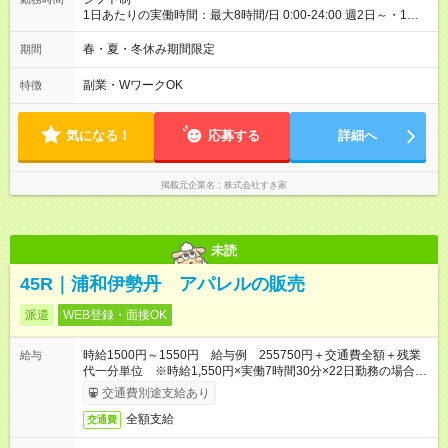
1日あたりの実働時間：最大8時間/日 0:00-24:00 週2日～・1日
2h～OK ＜シフト例＞ 〇朝帯 5:00-9:00 〇昼帯 9:00-14:00 〇午
後帯 14:00-18:00 〇夜帯 18:00-22:00 〇深夜帯 22:00-翌5:00 基
春・夏・冬休み期間限定
期間
本は固定シフトですが家庭の都合などイレギュラーには対応し
ます♪
副業・WワークOK
特徴
気になる！
応募する
詳細へ
掲載元企業名
株式会社すき家
未読
45R｜浦和伊勢丹 アパレルの販売
派遣
WEB登録・面接OK
時給1500円～1550円 給与例 255750円＋交通費全額＋残業
給与
代一分単位 ※時給1,550円×実働7時間30分×22日勤務の場合。
お時給は一例です。ご経験により異なります。
交通費別途支給あり
全額支給
交通費