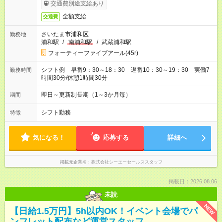
お時給は一例です。ご経験により異なります。
交通費別途支給あり
全額支給
交通費
さいたま市浦和区
勤務地
浦和駅
/
南浦和駅
/
武蔵浦和駅
フォーティーファイブアール(45r)
シフト例 早番9：30～18：30 遅番10：30～19：30 実働7
勤務時間
時間30分/休憩1時間30分
即日～更新制長期（1～3か月毎）
期間
シフト勤務
特徴
気になる！
応募する
詳細へ
掲載元企業名
株式会社シーエーセールススタッフ
掲載日：2026.08.06
未読
NEW
【日給1.5万円】5h以内OK！イベント会場でパ
ンフレット配布など運営スタッフ