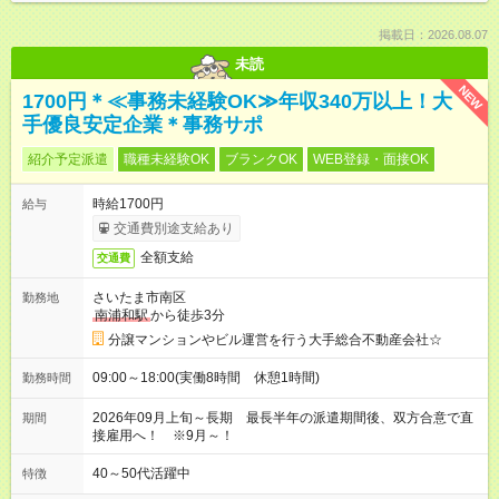
掲載日：2026.08.07
未読
NEW
1700円＊≪事務未経験OK≫年収340万以上！大
手優良安定企業＊事務サポ
紹介予定派遣
職種未経験OK
ブランクOK
WEB登録・面接OK
時給1700円
給与
交通費別途支給あり
全額支給
交通費
さいたま市南区
勤務地
南浦和駅
から徒歩3分
分譲マンションやビル運営を行う大手総合不動産会社☆
09:00～18:00(実働8時間 休憩1時間)
勤務時間
2026年09月上旬～長期 最長半年の派遣期間後、双方合意で直
期間
接雇用へ！ ※9月～！
40～50代活躍中
特徴