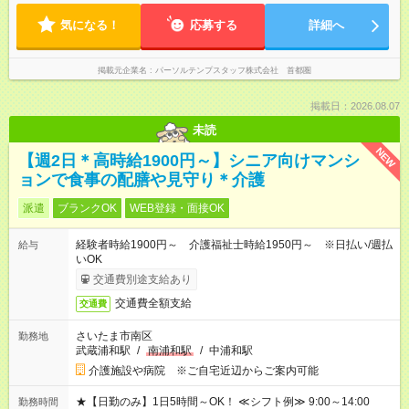
気になる！
応募する
詳細へ
掲載元企業名
パーソルテンプスタッフ株式会社 首都圏
掲載日：2026.08.07
未読
NEW
【週2日＊高時給1900円～】シニア向けマンシ
ョンで食事の配膳や見守り＊介護
派遣
ブランクOK
WEB登録・面接OK
経験者時給1900円～ 介護福祉士時給1950円～ ※日払い/週払
給与
いOK
交通費別途支給あり
交通費全額支給
交通費
さいたま市南区
勤務地
武蔵浦和駅
/
南浦和駅
/
中浦和駅
介護施設や病院 ※ご自宅近辺からご案内可能
★【日勤のみ】1日5時間～OK！ ≪シフト例≫ 9:00～14:00
勤務時間