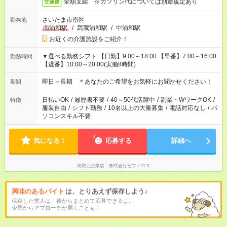
全額支給 ※ガソリン代については別途規定あり
交通費
さいたま市南区
勤務地
南浦和駅
/
武蔵浦和駅
/
中浦和駅
お近くの介護施設をご紹介！
▼選べる勤務シフト 【日勤】9:00～18:00 【早番】7:00～16:00
勤務時間
【遅番】10:00～20:00(実働8時間)
即日～長期 ＊あなたのご希望をお気軽にお聞かせください！
期間
日払いOK
/
履歴書不要
/
40～50代活躍中
/
副業・WワークOK
/
特徴
服装自由
/
シフト勤務
/
10名以上の大量募集
/
電話対応なし
/
パ
ソコンスキル不要
気になる！
応募する
詳細へ
掲載元企業名
株式会社ゼフィロス
興味のあるバイト
は、とりあえず保存しよう♪
保存した求人は、後からまとめて応募できるよ。
企業からアプローチが届くことも！