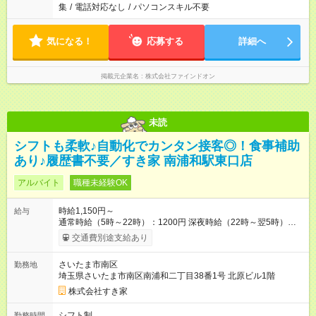
集
/
電話対応なし
/
パソコンスキル不要
気になる！
応募する
詳細へ
掲載元企業名
株式会社ファインドオン
未読
シフトも柔軟♪自動化でカンタン接客◎！食事補助
あり♪履歴書不要／すき家 南浦和駅東口店
アルバイト
職種未経験OK
時給1,150円～
給与
通常時給（5時～22時）：1200円 深夜時給（22時～翌5時）：
1500円 高校生時給：1150円 【特別手当】早朝手当（5：00-9：
交通費別途支給あり
00）時給+150円 【試用期間】試用期間あり 試用期間の長さ：1
ヶ月 雇用形態、給与は本採用時と同じです。 試用期間の実態は
さいたま市南区
勤務地
30日（※条件変更なし）ですが、切り上げで一ヶ月とさせてい
埼玉県さいたま市南区南浦和二丁目38番1号 北原ビル1階
ただきます。 研修制度あり：15時間(研修中も同時給）
株式会社すき家
シフト制
勤務時間