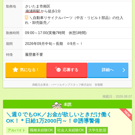
さいたま市南区
勤務地
南浦和駅
から徒歩1分
＼自動車リサイクルパーツ（中古・リビルト部品）の仕入
れ・卸売販売／
09:00～17:00(実働7時間 休憩1時間)
勤務時間
2026年09月中旬～長期 ※9月～！
期間
履歴書不要
特徴
気になる！
応募する
詳細へ
掲載元企業名
パーソルテンプスタッフ株式会社 首都圏
掲載日：2026.08.07
未読
NEW
＼週０でもOK／お金が欲しいときだけ働く
OK！＊日給1万2000円～！＠誘導警備
アルバイト
職種未経験OK
社会人未経験OK
大学生歓迎