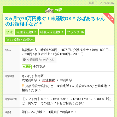
掲載日：2026.08.07
未読
NEW
3ヵ月で79万円稼ぐ！未経験OK＊おばあちゃん
のお話相手など＊
派遣
職種未経験OK
社会人未経験OK
ブランクOK
WEB登録・面接OK
無資格の方：時給1500円～1875円 / 介護福祉士：時給1800円～
給与
2250円 / 初任者以上：時給1600円～2000円
交通費別途支給あり
全額支給
交通費
さいたま市南区
勤務地
武蔵浦和駅
/
南浦和駅
/
中浦和駅
介護施設や病院など ★自宅近くの施設がいいなど勤務地ご
相談ください
【シフト例】 07:00～16:00 09:00～18:00 17:00～09:00 ※ 上記
勤務時間
は一例です！その他シフトもご相談ください！
即日～2ヶ月以上 ■開始日の相談OK！
期間