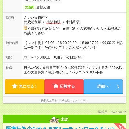
全額支給
交通費
さいたま市南区
勤務地
武蔵浦和駅
/
南浦和駅
/
中浦和駅
介護施設や病院など ★自宅近くの施設がいいなど勤務地ご
相談ください
【シフト例】 07:00～16:00 09:00～18:00 17:00～09:00 ※ 上記
勤務時間
は一例です！その他シフトもご相談ください！
即日～2ヶ月以上 ■開始日の相談OK！
期間
日払いOK
/
履歴書不要
/
40～50代活躍中
/
シフト勤務
/
10名以
特徴
上の大量募集
/
電話対応なし
/
パソコンスキル不要
気になる！
応募する
詳細へ
掲載元企業名
株式会社ニッソーネット
掲載日：2026.08.06
未読
NEW