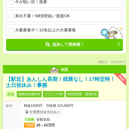
今が狙い目！急募
来社不要！WEB登録／面接OK
大量募集中！10名以上の大量募集
追加して再検索！
掲載日：2026.08.07
未読
NEW
【駅近】あんしん長期！残業なし！17時定時！
土日祝休み！事務
派遣
職種未経験OK
ブランクOK
WEB登録・面接OK
時給1600円 月収例 224,000円
給与
交通費別途支給あり
全額支給
交通費
20～25万円
月収例