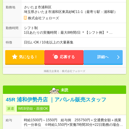
す。 ◎日払い・週払いもOK！※規定あり すぐに働きたい、稼ぎ
さいたま市浦和区
勤務地
たいという人もいると思います。このあたりは柔軟に対応する
埼玉県さいたま市浦和区東高砂町11-1（最寄り駅：浦和駅）
ので、お気軽にご相談ください！ ※2ヶ月の試用期間がありま
す。その間の給与・待遇に変更はありません。 【試用期間】試
株式会社フェローズ
用期間あり 試用期間の長さ：2ヶ月 雇用形態、給与は本採用時
と同じです。
シフト制
勤務時間
1日あたりの実働時間：最大8時間/日 ＊【シフト例】＊
(1) 10:00～19:00 (2) 11:00～20:00 (3) 12:00～21:00 など ◎
いずれも実働8時間・休憩1時間です。中抜けシフトなどはあり
日払いOK / 10名以上の大量募集
特徴
ません。 ◎残業は少なく、月10時間未満です。「残業代で稼ぎ
たい」などあれば相談に応じますのでおっしゃってください！
気になる！
応募する
詳細へ
掲載元企業名
株式会社フェローズ
未読
45R 浦和伊勢丹店 ｜アパレル販売スタッフ
派遣
WEB登録・面接OK
時給1500円～1550円 給与例 255750円＋交通費全額＋残業
給与
代一分単位 ※時給1,550円×実働7時間30分×22日勤務の場合。