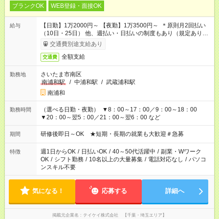
ブランクOK
WEB登録・面接OK
【日勤】1万2000円～ 【夜勤】1万3500円～ ＊原則月2回払い
給与
（10日・25日） 他、週払い・日払いの制度もあり（規定あり）
＃日収1万円以上
交通費別途支給あり
全額支給
交通費
さいたま市南区
勤務地
南浦和駅
/
中浦和駅
/
武蔵浦和駅
南浦和
（選べる日勤・夜勤） ▼8：00～17：00／9：00～18：00
勤務時間
▼20：00～翌5：00／21：00～翌6：00 など
研修後即日～OK ★短期・長期の就業も大歓迎＃急募
期間
週1日からOK
/
日払いOK
/
40～50代活躍中
/
副業・Wワーク
特徴
OK
/
シフト勤務
/
10名以上の大量募集
/
電話対応なし
/
パソコ
ンスキル不要
気になる！
応募する
詳細へ
掲載元企業名
テイケイ株式会社 【千葉・埼玉エリア】