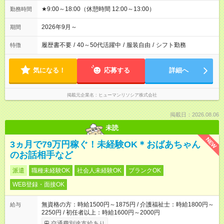
★9:00～18:00（休憩時間 12:00～13:00）
勤務時間
2026年9月～
期間
履歴書不要
/
40～50代活躍中
/
服装自由
/
シフト勤務
特徴
気になる！
応募する
詳細へ
掲載元企業名
ヒューマンリソシア株式会社
掲載日：2026.08.06
未読
NEW
3ヵ月で79万円稼ぐ！未経験OK＊おばあちゃん
のお話相手など
派遣
職種未経験OK
社会人未経験OK
ブランクOK
WEB登録・面接OK
無資格の方：時給1500円～1875円 / 介護福祉士：時給1800円～
給与
2250円 / 初任者以上：時給1600円～2000円
交通費別途支給あり