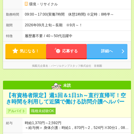
環境・リサイクル
09:00～17:00(実働7時間 休憩1時間) ※定時：8時半～
勤務時間
2026年09月上旬～長期 ※9月～！
期間
履歴書不要
/
40～50代活躍中
特徴
気になる！
応募する
詳細へ
掲載元企業名
パーソルテンプスタッフ株式会社 首都圏
未読
【有資格者限定】週1回＆1日1h～直行直帰可！空
き時間を利用して近隣で働ける訪問介護ヘルパー
アルバイト
職種未経験OK
時給1,370円～2,592円
給与
＜給与例＞ 身体介護：時給1，870円～2，524円 ※30分1，085
円のサービスあり 生活援助：時給1，370円～1，849円 介護保