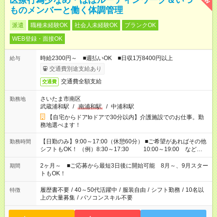
医療行為少なめ＊ほぼルーティンワーク＆いつ
ものメンバーと働く体調管理
派遣
職種未経験OK
社会人未経験OK
ブランクOK
WEB登録・面接OK
時給2300円～ ■週払いOK ■日収1万8400円以上
給与
交通費別途支給あり
交通費全額支給
交通費
さいたま市南区
勤務地
武蔵浦和駅
/
南浦和駅
/
中浦和駅
【自宅からドアtoドアで30分以内】介護施設でのお仕事。勤
務地選べます！
【日勤のみ】9:00～17:00（休憩60分） ■ご希望があればその他
勤務時間
シフトもOK！ （例）8:30～17:30 10:00～19:00 など
「家族とお休みを合わせたい」 「できれば残業はしたくない」
など、あなたのご希望に沿ったお仕事をご紹介します！ ※Wワ
2ヶ月～ ■ご応募から最短3日後に開始可能 8月～、9月スター
期間
ーク希望の方へ 今ご覧のお仕事で希望する勤務時間と、もう1つ
トもOK！
のお仕事の勤務時間。 合計で週40時間を超える場合は応募でき
ません
履歴書不要
/
40～50代活躍中
/
服装自由
/
シフト勤務
/
10名以
特徴
上の大量募集
/
パソコンスキル不要