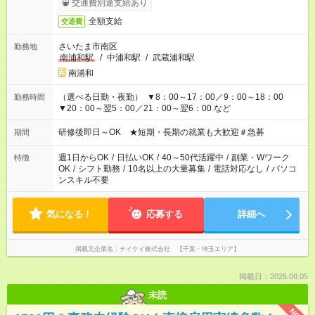
交通費別途支給あり
全額支給
交通費
さいたま市南区
勤務地
南浦和駅
/
中浦和駅
/
武蔵浦和駅
南浦和
（選べる日勤・夜勤） ▼8：00～17：00／9：00～18：00
勤務時間
▼20：00～翌5：00／21：00～翌6：00 など
研修後即日～OK ★短期・長期の就業も大歓迎＃急募
期間
週1日からOK
/
日払いOK
/
40～50代活躍中
/
副業・Wワーク
特徴
OK
/
シフト勤務
/
10名以上の大量募集
/
電話対応なし
/
パソコ
ンスキル不要
気になる！
応募する
詳細へ
掲載元企業名
テイケイ株式会社 【千葉・埼玉エリア】
掲載日：2026.08.05
未読