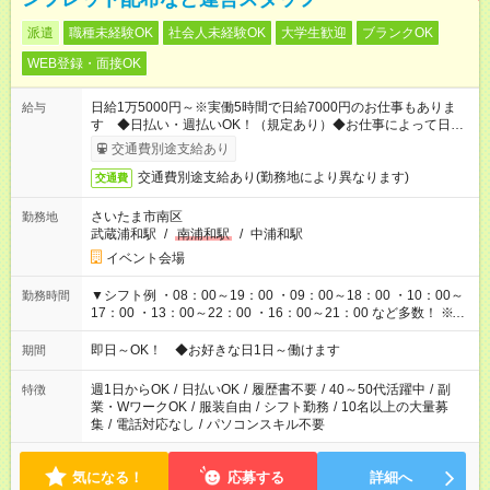
派遣
職種未経験OK
社会人未経験OK
大学生歓迎
ブランクOK
WEB登録・面接OK
日給1万5000円～※実働5時間で日給7000円のお仕事もありま
給与
す ◆日払い・週払いOK！（規定あり）◆お仕事によって日給も
異なります
交通費別途支給あり
交通費別途支給あり(勤務地により異なります)
交通費
さいたま市南区
勤務地
武蔵浦和駅
/
南浦和駅
/
中浦和駅
イベント会場
▼シフト例 ・08：00～19：00 ・09：00～18：00 ・10：00～
勤務時間
17：00 ・13：00～22：00 ・16：00～21：00 など多数！ ※お
仕事により勤務時間が異なります
即日～OK！ ◆お好きな日1日～働けます
期間
週1日からOK
/
日払いOK
/
履歴書不要
/
40～50代活躍中
/
副
特徴
業・WワークOK
/
服装自由
/
シフト勤務
/
10名以上の大量募
集
/
電話対応なし
/
パソコンスキル不要
気になる！
応募する
詳細へ