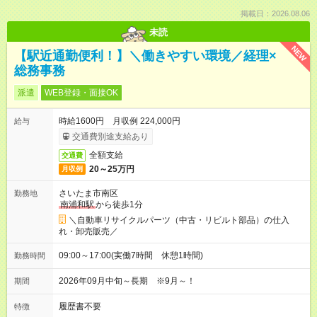
掲載日：2026.08.06
未読
NEW
【駅近通勤便利！】＼働きやすい環境／経理×
総務事務
派遣
WEB登録・面接OK
時給1600円 月収例 224,000円
給与
交通費別途支給あり
全額支給
交通費
20～25万円
月収例
さいたま市南区
勤務地
南浦和駅
から徒歩1分
＼自動車リサイクルパーツ（中古・リビルト部品）の仕入
れ・卸売販売／
09:00～17:00(実働7時間 休憩1時間)
勤務時間
2026年09月中旬～長期 ※9月～！
期間
履歴書不要
特徴