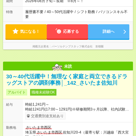
2026年08月下旬～長期 ※8月～！
期間
履歴書不要
/
40～50代活躍中
/
シフト勤務
/
パソコンスキル不
特徴
要
気になる！
応募する
詳細へ
掲載元企業名
パーソルテンプスタッフ株式会社 首都圏
未読
30～40代活躍中！無理なく家庭と両立できるドラ
ッグストアの調剤事務│_142_さいたま佐知川
アルバイト
職種未経験OK
時給1,241円～
給与
時給1241円(17:00～1291円)※研修期間3ヶ月以降、社内試験に
よる更新判定あり 社内試験合格後、時給＋50～100円の昇給あ
交通費別途支給あり
り （大学生は＋20円） 試用期間あり：入社日から3ヶ月間／本
採用と待遇は変わりません。 【試用期間】試用期間あり 試用期
さいたま市西区
勤務地
間の長さ：3ヶ月 雇用形態、給与は本採用時と同じです。
埼玉県
さいたま市西区
佐知川20-4（最寄り駅：川越線「西大宮