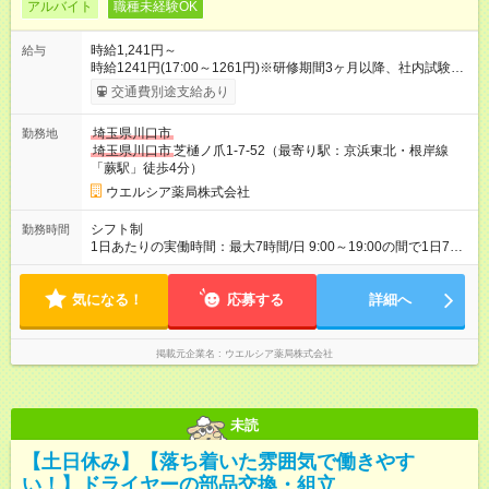
アルバイト
職種未経験OK
時給1,241円～
給与
時給1241円(17:00～1261円)※研修期間3ヶ月以降、社内試験に
よる更新判定あり 社内試験合格後、時給＋50～100円の昇給あ
交通費別途支給あり
り （大学生は＋20円） 試用期間あり：入社日から3ヶ月間／本
採用と待遇は変わりません。 【試用期間】試用期間あり 試用期
埼玉県川口市
勤務地
間の長さ：3ヶ月 雇用形態、給与は本採用時と同じです。
埼玉県川口市
芝樋ノ爪1-7-52（最寄り駅：京浜東北・根岸線
「蕨駅」徒歩4分）
ウエルシア薬局株式会社
シフト制
勤務時間
1日あたりの実働時間：最大7時間/日 9:00～19:00の間で1日7時
間の勤務 ☆週4～5日の勤務 ※勤務曜日応相談 ☆未経験・無資格
可
気になる！
応募する
詳細へ
掲載元企業名
ウエルシア薬局株式会社
未読
【土日休み】【落ち着いた雰囲気で働きやす
い！】ドライヤーの部品交換・組立