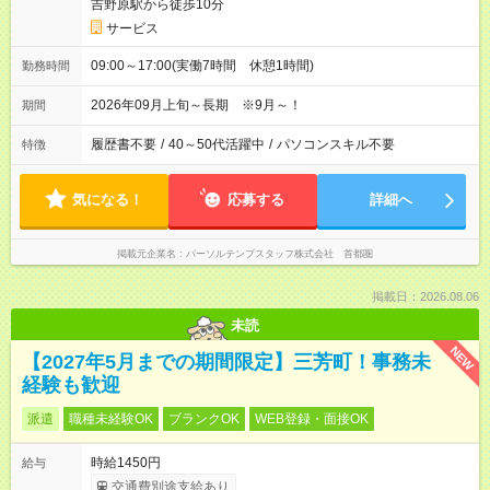
吉野原駅から徒歩10分
サービス
09:00～17:00(実働7時間 休憩1時間)
勤務時間
2026年09月上旬～長期 ※9月～！
期間
履歴書不要
/
40～50代活躍中
/
パソコンスキル不要
特徴
気になる！
応募する
詳細へ
掲載元企業名
パーソルテンプスタッフ株式会社 首都圏
掲載日：2026.08.06
未読
NEW
【2027年5月までの期間限定】三芳町！事務未
経験も歓迎
派遣
職種未経験OK
ブランクOK
WEB登録・面接OK
時給1450円
給与
交通費別途支給あり