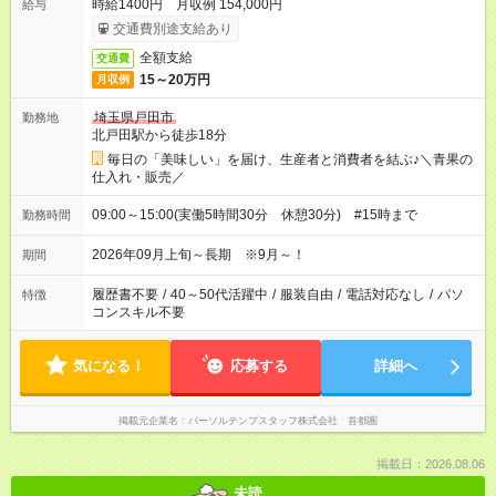
時給1400円 月収例 154,000円
給与
交通費別途支給あり
全額支給
交通費
15～20万円
月収例
埼玉県戸田市
勤務地
北戸田駅から徒歩18分
毎日の「美味しい」を届け、生産者と消費者を結ぶ♪＼青果の
仕入れ・販売／
09:00～15:00(実働5時間30分 休憩30分) #15時まで
勤務時間
2026年09月上旬～長期 ※9月～！
期間
履歴書不要
/
40～50代活躍中
/
服装自由
/
電話対応なし
/
パソ
特徴
コンスキル不要
気になる！
応募する
詳細へ
掲載元企業名
パーソルテンプスタッフ株式会社 首都圏
掲載日：2026.08.06
未読