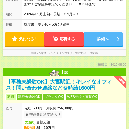
ます！ご希望を教えてください！ #15時まで
2026年09月上旬～長期 ※9月～！
期間
履歴書不要
/
40～50代活躍中
特徴
気になる！
応募する
詳細へ
掲載元企業名
パーソルテンプスタッフ株式会社 首都圏
掲載日：2026.08.06
未読
NEW
【事務未経験OK】大宮駅近！キレイなオフィ
ス！問い合わせ連絡など＠時給1600円
派遣
職種未経験OK
ブランクOK
WEB登録・面接OK
時給1600円 月収例 256,000円
給与
交通費別途支給あり
全額支給
交通費
25～30万円
月収例