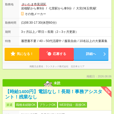
さいたま市見沼区
勤務地
岩槻駅から車9分
/
七里駅から車9分
/
大宮(埼玉県)駅
その他メーカー
(1)08:30-17:30(休憩60分)
勤務時間
3ヶ月以上／即日～長期（2～3ヶ月更新）
期間
履歴書不要
/
40～50代活躍中
/
服装自由
/
10名以上の大量募集
特徴
気になる！
応募する
詳細へ
掲載元企業名
ランスタッド株式会社 北日本エリア
掲載日：2026.08.06
未読
NEW
【時給1400円】電話なし！長期！事務アシスタ
ント！残業なし
派遣
職種未経験OK
ブランクOK
WEB登録・面接OK