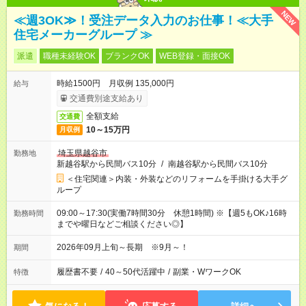
NEW
≪週3OK≫！受注データ入力のお仕事！≪大手
住宅メーカーグループ ≫
派遣
職種未経験OK
ブランクOK
WEB登録・面接OK
時給1500円 月収例 135,000円
給与
交通費別途支給あり
全額支給
交通費
10～15万円
月収例
埼玉県越谷市
勤務地
新越谷駅から民間バス10分
/
南越谷駅から民間バス10分
＜住宅関連＞内装・外装などのリフォームを手掛ける大手グ
ループ
09:00～17:30(実働7時間30分 休憩1時間) ※【週5もOK♪16時
勤務時間
までや曜日などご相談ください◎】
2026年09月上旬～長期 ※9月～！
期間
履歴書不要
/
40～50代活躍中
/
副業・WワークOK
特徴