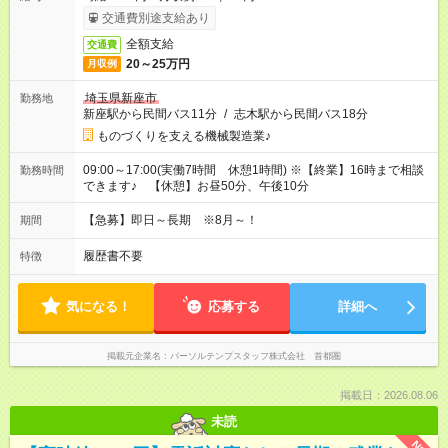
交通費別途支給あり
全額支給
交通費
20～25万円
月収例
埼玉県新座市
勤務地
新座駅から民間バス11分
/
志木駅から民間バス18分
ものづくりを支える機械製造業♪
09:00～17:00(実働7時間 休憩1時間) ※【終業】16時まで相談
勤務時間
できます♪ 【休憩】お昼50分、午後10分
【急募】即日～長期 ※8月～！
期間
履歴書不要
特徴
気になる！
応募する
詳細へ
掲載元企業名
パーソルテンプスタッフ株式会社 首都圏
掲載日：2026.08.06
未読