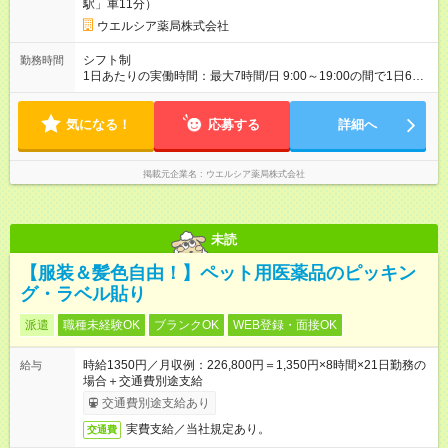
駅」車11分）
ウエルシア薬局株式会社
シフト制
勤務時間
1日あたりの実働時間：最大7時間/日 9:00～19:00の間で1日6時
間～応相談 ☆週2～5日の勤務 ※勤務曜日応相談 ☆未経験・無資
格可
気になる！
応募する
詳細へ
掲載元企業名
ウエルシア薬局株式会社
未読
【服装＆髪色自由！】ペット用医薬品のピッキン
グ・ラベル貼り
派遣
職種未経験OK
ブランクOK
WEB登録・面接OK
時給1350円／月収例：226,800円＝1,350円×8時間×21日勤務の
給与
場合＋交通費別途支給
交通費別途支給あり
実費支給／当社規定あり。
交通費