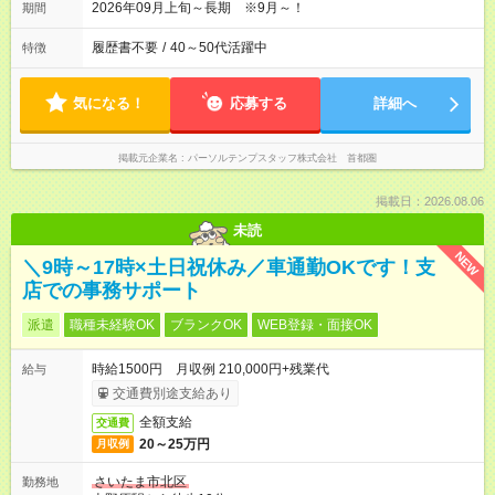
2026年09月上旬～長期 ※9月～！
期間
履歴書不要
/
40～50代活躍中
特徴
気になる！
応募する
詳細へ
掲載元企業名
パーソルテンプスタッフ株式会社 首都圏
掲載日：2026.08.06
未読
NEW
＼9時～17時×土日祝休み／車通勤OKです！支
店での事務サポート
派遣
職種未経験OK
ブランクOK
WEB登録・面接OK
時給1500円 月収例 210,000円+残業代
給与
交通費別途支給あり
全額支給
交通費
20～25万円
月収例
さいたま市北区
勤務地