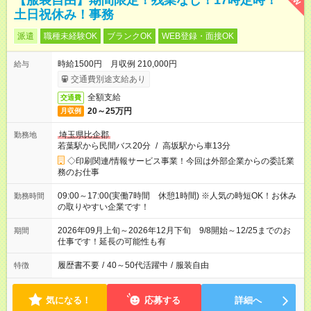
【服装自由】期間限定！残業なし！17時定時！
土日祝休み！事務
派遣
職種未経験OK
ブランクOK
WEB登録・面接OK
時給1500円 月収例 210,000円
給与
交通費別途支給あり
全額支給
交通費
20～25万円
月収例
埼玉県比企郡
勤務地
若葉駅から民間バス20分
/
高坂駅から車13分
◇印刷関連/情報サービス事業！今回は外部企業からの委託業
務のお仕事
09:00～17:00(実働7時間 休憩1時間) ※人気の時短OK！お休み
勤務時間
の取りやすい企業です！
2026年09月上旬～2026年12月下旬 9/8開始～12/25までのお
期間
仕事です！延長の可能性も有
履歴書不要
/
40～50代活躍中
/
服装自由
特徴
気になる！
応募する
詳細へ