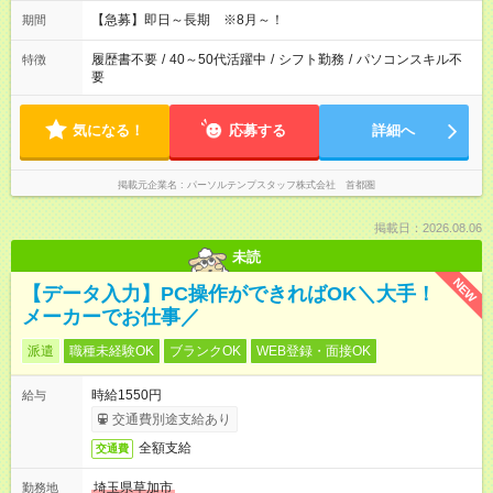
時間シフト
【急募】即日～長期 ※8月～！
期間
履歴書不要
/
40～50代活躍中
/
シフト勤務
/
パソコンスキル不
特徴
要
気になる！
応募する
詳細へ
掲載元企業名
パーソルテンプスタッフ株式会社 首都圏
掲載日：2026.08.06
未読
NEW
【データ入力】PC操作ができればOK＼大手！
メーカーでお仕事／
派遣
職種未経験OK
ブランクOK
WEB登録・面接OK
時給1550円
給与
交通費別途支給あり
全額支給
交通費
埼玉県草加市
勤務地