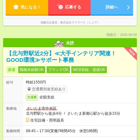
気になる！
応募する
詳細へ
掲載元企業名
株式会社マイワーク（シニア）
掲載日：2026.08.06
未読
NEW
【北与野駅近2分】≪大手インテリア関連！
GOOD環境≫サポート事務
派遣
職種未経験OK
ブランクOK
WEB登録・面接OK
時給1550円
給与
交通費別途支給あり
全額支給
交通費
さいたま市中央区
勤務地
北与野駅から徒歩4分
/
さいたま新都心駅から徒歩15分
住宅設備・照明器具
08:45～17:30(実働7時間45分 休憩1時間)
勤務時間