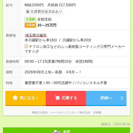
時給1500円 月収例 217,500円
給与
交通費別途支給あり
全額支給
交通費
20～25万円
月収例
埼玉県川越市
勤務地
本川越駅から車18分
/
川越駅から車20分
テフロン加工などのふっ素樹脂コーティング◎専門メーカー
です☆彡
09:00～17:15(実働7時間15分 休憩1時間)
勤務時間
2026年09月上旬～長期 ※9月～！
期間
履歴書不要
/
40～50代活躍中
/
パソコンスキル不要
特徴
気になる！
応募する
詳細へ
掲載元企業名
パーソルテンプスタッフ株式会社 首都圏
掲載日：2026.08.06
未読