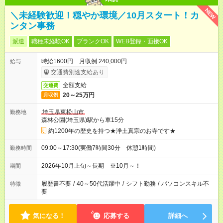
NEW
＼未経験歓迎！穏やか環境／10月スタート！カ
ンタン事務
派遣
職種未経験OK
ブランクOK
WEB登録・面接OK
時給1600円 月収例 240,000円
給与
交通費別途支給あり
全額支給
交通費
20～25万円
月収例
埼玉県東松山市
勤務地
森林公園(埼玉県)駅から車15分
約1200年の歴史を持つ★浄土真宗のお寺です★
09:00～17:30(実働7時間30分 休憩1時間)
勤務時間
2026年10月上旬～長期 ※10月～！
期間
履歴書不要
/
40～50代活躍中
/
シフト勤務
/
パソコンスキル不
特徴
要
気になる！
応募する
詳細へ