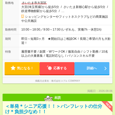
さいたま市大宮区
勤務地
大宮(埼玉県)駅から徒歩5分
/
さいたま新都心駅から徒歩5分
/
鉄道博物館駅から徒歩5分
/
…
ショッピングセンターやフィットネスクラブなどの商業施設
や公共施設
10:00～18:00／9:00～17:00 (いずれも、実働7h・休憩1h)
勤務時間
即日～短期3ヶ月 ★開始日はご相談OK！長期ご希望の方も大歓
期間
迎！
履歴書不要
/
副業・WワークOK
/
服装自由
/
シフト勤務
/
10名
特徴
以上の大量募集
/
電話対応なし
/
パソコンスキル不要
気になる！
応募する
詳細へ
掲載元企業名
株式会社コブル COMPANY
掲載日：2026.08.06
未読
NEW
＜単発＊シニア応援！！＞パンフレットの仕分
け＊負担少なめ！！