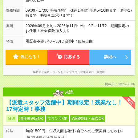
務のお仕事
09:00～17:00(実働7時間 休憩1時間) ※週5×16時まで 週4×17
勤務時間
時まで 時短相談承ります！
2026年09月上旬～2026年11月中旬 9/8～11/12 期間限定の
期間
お仕事！社会保険加入あり
履歴書不要
/
40～50代活躍中
/
服装自由
特徴
気になる！
応募する
詳細へ
掲載元企業名
パーソルテンプスタッフ株式会社 首都圏
掲載日：2026.08.06
未読
NEW
【派遣スタッフ活躍中】期間限定！残業なし！
17時定時！事務
派遣
職種未経験OK
ブランクOK
WEB登録・面接OK
時給1500円 ◇収入面も確保♪自分へのご褒美買っちゃお♪
給与
交通費別途支給あり