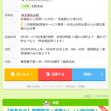
全額支給
交通費
埼玉県比企郡
勤務地
若葉駅から民間バス20分
/
高坂駅から車13分
◇印刷関連/情報サービス事業！今回は外部企業からの委託業
務のお仕事
09:00～17:00(実働7時間 休憩1時間) ※週5×16時まで 週4×17
勤務時間
時までなど、時短相談承ります！
2026年09月上旬～2026年10月上旬 9/8～10/9 期間限定！雇
期間
用保険のみの加入です
履歴書不要
/
40～50代活躍中
/
服装自由
特徴
気になる！
応募する
詳細へ
掲載元企業名
パーソルテンプスタッフ株式会社 首都圏
掲載日：2026.08.06
未読
NEW