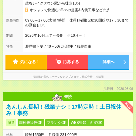
越谷レイクタウン駅から徒歩18分
オシャレで快適なofficeの提案&内装工事など☆彡
09:00～17:00(実働7時間 休憩1時間) ※8:30開始や17：30まで
勤務時間
の勤務もOK
2026年10月上旬～長期 ※10月～！
期間
履歴書不要
/
40～50代活躍中
/
服装自由
特徴
気になる！
応募する
詳細へ
掲載元企業名
パーソルテンプスタッフ株式会社 首都圏
掲載日：2026.08.06
未読
NEW
あんしん長期！残業ナシ！17時定時！土日祝休
み！事務
派遣
職種未経験OK
ブランクOK
WEB登録・面接OK
時給1650円 月収例 231,000円
給与