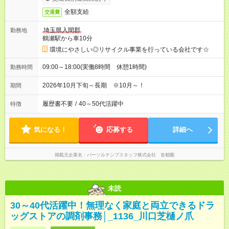
全額支給
交通費
埼玉県入間郡
勤務地
鶴瀬駅から車10分
環境にやさしい◎リサイクル事業を行っている会社です☆
09:00～18:00(実働8時間 休憩1時間)
勤務時間
2026年10月下旬～長期 ※10月～！
期間
履歴書不要
/
40～50代活躍中
特徴
気になる！
応募する
詳細へ
掲載元企業名
パーソルテンプスタッフ株式会社 首都圏
未読
30～40代活躍中！無理なく家庭と両立できるドラ
ッグストアの調剤事務│_1136_川口芝樋ノ爪