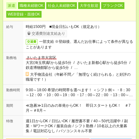
派遣
職種未経験OK
社会人未経験OK
大学生歓迎
ブランクOK
WEB登録・面接OK
時給1500円 ■現金日払いもOK（規定あり）
給与
交通費別途支給あり
一部支給 ※登録後、選んだお仕事によって条件が異なる
交通費
ことがあります
さいたま市大宮区
勤務地
大宮(埼玉県)駅から徒歩5分
/
さいたま新都心駅から徒歩5分
/
鉄道博物館駅から徒歩5分
/
…
大手物流会社（年齢不問／「無理なく続けられる」と好評の
職場です！）
9:00～18:00 希望の時間帯を選べます！ ＜シフト例＞ ・8：30
勤務時間
～12：00 ・10：00～19：00 ・17：00～22：00 ・13：00～
22：00 ・22：00～翌6：00 など
≪急募≫1日のみの単発からOK！ 即日スタートもOK！ ＃7
期間
月～＃8月～
週1日からOK
/
日払いOK
/
履歴書不要
/
40～50代活躍中
/
副
特徴
業・WワークOK
/
服装自由
/
シフト勤務
/
10名以上の大量募
集
/
電話対応なし
/
パソコンスキル不要