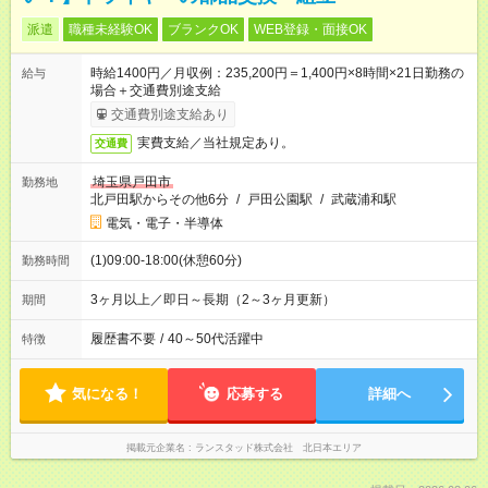
派遣
職種未経験OK
ブランクOK
WEB登録・面接OK
時給1400円／月収例：235,200円＝1,400円×8時間×21日勤務の
給与
場合＋交通費別途支給
交通費別途支給あり
実費支給／当社規定あり。
交通費
埼玉県戸田市
勤務地
北戸田駅からその他6分
/
戸田公園駅
/
武蔵浦和駅
電気・電子・半導体
(1)09:00-18:00(休憩60分)
勤務時間
3ヶ月以上／即日～長期（2～3ヶ月更新）
期間
履歴書不要
/
40～50代活躍中
特徴
気になる！
応募する
詳細へ
掲載元企業名
ランスタッド株式会社 北日本エリア