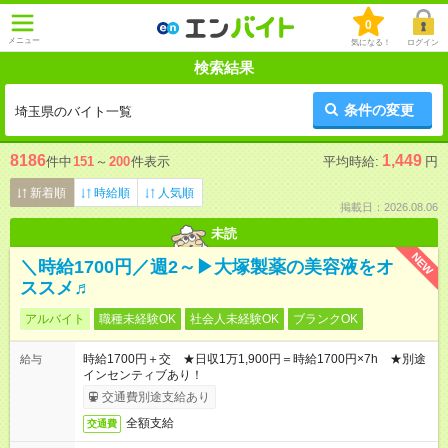
0
メニュー
気になる！
ログイン
検索結果
条件の変更
埼玉県のバイト一覧
8186
1,449
件中
151
～
200
件表示
平均時給:
円
新着順
時給順
人気順
掲載日：2026.08.06
未読
NEW
＼時給1700円／週2～▶大塚製薬の美容液をオ
ススメ♬
アルバイト
職種未経験OK
社会人未経験OK
ブランクOK
時給1700円＋交 ★日収1万1,900円＝時給1700円×7h ★別途
給与
インセンティブあり！
交通費別途支給あり
全額支給
交通費