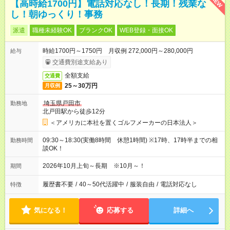
NEW
【高時給1700円】電話対応なし！長期！残業な
し！朝ゆっくり！事務
派遣
職種未経験OK
ブランクOK
WEB登録・面接OK
時給1700円～1750円 月収例 272,000円～280,000円
給与
交通費別途支給あり
全額支給
交通費
25～30万円
月収例
埼玉県戸田市
勤務地
北戸田駅から徒歩12分
＜アメリカに本社を置くゴルフメーカーの日本法人＞
09:30～18:30(実働8時間 休憩1時間) ※17時、17時半までの相
勤務時間
談OK！
2026年10月上旬～長期 ※10月～！
期間
履歴書不要
/
40～50代活躍中
/
服装自由
/
電話対応なし
特徴
気になる！
応募する
詳細へ