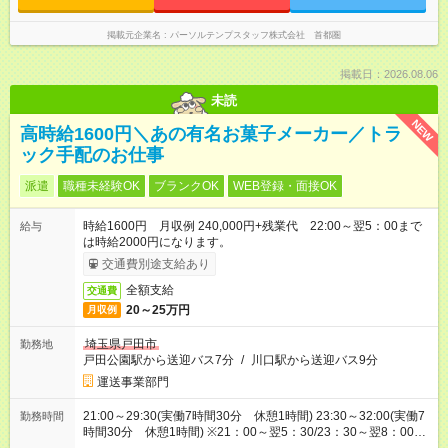
掲載元企業名
パーソルテンプスタッフ株式会社 首都圏
掲載日：2026.08.06
未読
NEW
高時給1600円＼あの有名お菓子メーカー／トラ
ック手配のお仕事
派遣
職種未経験OK
ブランクOK
WEB登録・面接OK
時給1600円 月収例 240,000円+残業代 22:00～翌5：00まで
給与
は時給2000円になります。
交通費別途支給あり
全額支給
交通費
20～25万円
月収例
埼玉県戸田市
勤務地
戸田公園駅から送迎バス7分
/
川口駅から送迎バス9分
運送事業部門
21:00～29:30(実働7時間30分 休憩1時間) 23:30～32:00(実働7
勤務時間
時間30分 休憩1時間) ※21：00～翌5：30/23：30～翌8：00の