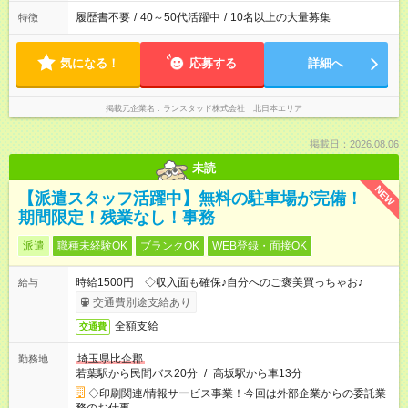
履歴書不要
/
40～50代活躍中
/
10名以上の大量募集
特徴
気になる！
応募する
詳細へ
掲載元企業名
ランスタッド株式会社 北日本エリア
掲載日：2026.08.06
未読
NEW
【派遣スタッフ活躍中】無料の駐車場が完備！
期間限定！残業なし！事務
派遣
職種未経験OK
ブランクOK
WEB登録・面接OK
時給1500円 ◇収入面も確保♪自分へのご褒美買っちゃお♪
給与
交通費別途支給あり
全額支給
交通費
埼玉県比企郡
勤務地
若葉駅から民間バス20分
/
高坂駅から車13分
◇印刷関連/情報サービス事業！今回は外部企業からの委託業