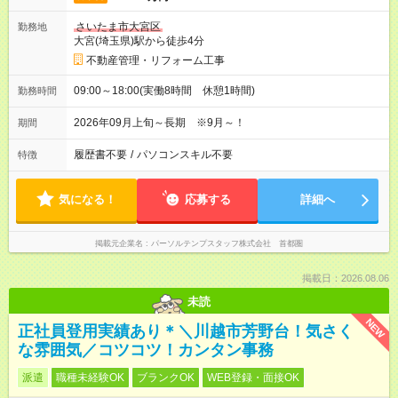
さいたま市大宮区
勤務地
大宮(埼玉県)駅から徒歩4分
不動産管理・リフォーム工事
09:00～18:00(実働8時間 休憩1時間)
勤務時間
2026年09月上旬～長期 ※9月～！
期間
履歴書不要
/
パソコンスキル不要
特徴
気になる！
応募する
詳細へ
掲載元企業名
パーソルテンプスタッフ株式会社 首都圏
掲載日：2026.08.06
未読
NEW
正社員登用実績あり＊＼川越市芳野台！気さく
な雰囲気／コツコツ！カンタン事務
派遣
職種未経験OK
ブランクOK
WEB登録・面接OK