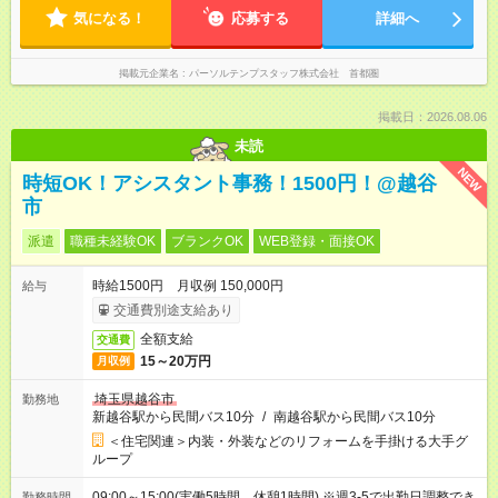
気になる！
応募する
詳細へ
掲載元企業名
パーソルテンプスタッフ株式会社 首都圏
掲載日：2026.08.06
未読
NEW
時短OK！アシスタント事務！1500円！@越谷
市
派遣
職種未経験OK
ブランクOK
WEB登録・面接OK
時給1500円 月収例 150,000円
給与
交通費別途支給あり
全額支給
交通費
15～20万円
月収例
埼玉県越谷市
勤務地
新越谷駅から民間バス10分
/
南越谷駅から民間バス10分
＜住宅関連＞内装・外装などのリフォームを手掛ける大手グ
ループ
09:00～15:00(実働5時間 休憩1時間) ※週3-5で出勤日調整でき
勤務時間