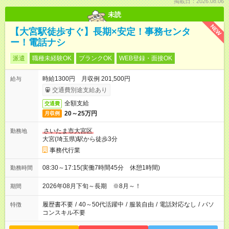
掲載日：2026.08.06
未読
NEW
【大宮駅徒歩すぐ】長期×安定！事務センタ
ー！電話ナシ
派遣
職種未経験OK
ブランクOK
WEB登録・面接OK
時給1300円 月収例 201,500円
給与
交通費別途支給あり
全額支給
交通費
20～25万円
月収例
さいたま市大宮区
勤務地
大宮(埼玉県)駅から徒歩3分
事務代行業
08:30～17:15(実働7時間45分 休憩1時間)
勤務時間
2026年08月下旬～長期 ※8月～！
期間
履歴書不要
/
40～50代活躍中
/
服装自由
/
電話対応なし
/
パソ
特徴
コンスキル不要