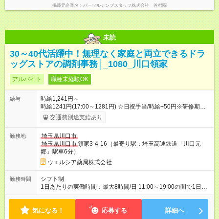
掲載元企業名
パーソルテンプスタッフ株式会社 首都圏
未読
30～40代活躍中！無理なく家庭と両立できるドラ
ッグストアの調剤事務│_1080_川口領家
アルバイト
職種未経験OK
時給1,241円～
給与
時給1241円(17:00～1281円) ☆日祝手当/時給+50円※研修期間3
ヶ月以降、社内試験による更新判定あり 社内試験合格後、時給
交通費別途支給あり
＋50～100円の昇給あり （大学生は＋20円） 試用期間あり：入
社日から3ヶ月間／本採用と待遇は変わりません。 【試用期間】
埼玉県川口市
勤務地
試用期間あり 試用期間の長さ：3ヶ月 雇用形態、給与は本採用
埼玉県川口市
領家3-4-16（最寄り駅：埼玉高速鉄道「川口元
時と同じです。
郷」駅車6分）
ウエルシア薬局株式会社
シフト制
勤務時間
1日あたりの実働時間：最大8時間/日 11:00～19:00の間で1日8
時間の勤務 ☆週4～5日の勤務 ※勤務曜日応相談 ☆未経験・無資
格可
気になる！
応募する
詳細へ