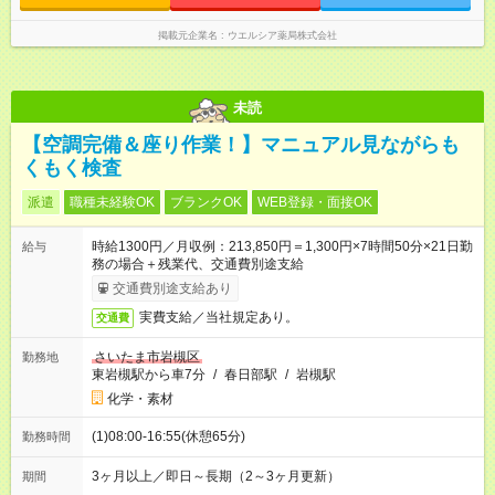
掲載元企業名
ウエルシア薬局株式会社
未読
【空調完備＆座り作業！】マニュアル見ながらも
くもく検査
派遣
職種未経験OK
ブランクOK
WEB登録・面接OK
時給1300円／月収例：213,850円＝1,300円×7時間50分×21日勤
給与
務の場合＋残業代、交通費別途支給
交通費別途支給あり
実費支給／当社規定あり。
交通費
さいたま市岩槻区
勤務地
東岩槻駅から車7分
/
春日部駅
/
岩槻駅
化学・素材
(1)08:00-16:55(休憩65分)
勤務時間
3ヶ月以上／即日～長期（2～3ヶ月更新）
期間