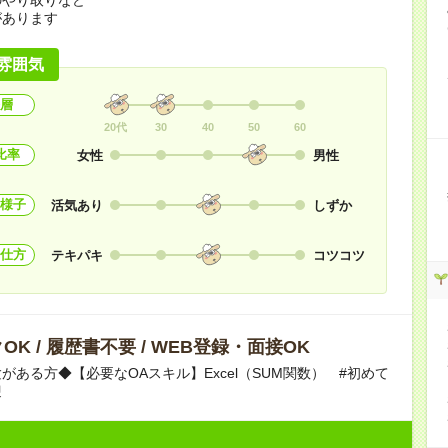
があります
雰囲気
層
20代
30
40
50
60
比率
女性
男性
様子
活気あり
しずか
仕方
テキパキ
コツコツ
OK / 履歴書不要 / WEB登録・面接OK
がある方◆【必要なOAスキル】Excel（SUM関数） #初めて
迎