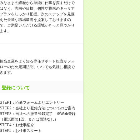
みなさまの経歴から単純に仕事を探すだけで
はなく、志向や目標、個性や将来のキャリア
プランをしっかり把握。次のステップを見据
えた最適な職場環境を提案しておりますの
で、ご満足いただける環境がきっと見つかり
ます。
担当企業をよく知る専任サポート担当がフォ
ローのため定期訪問。いつでも気軽に相談で
きます。
登録について
STEP1：応募フォームよりエントリー
STEP2：当社より登録方法についてのご案内
STEP3：当社への派遣登録完了 ※Web登録
（電話面談1回、または面談なし）
STEP4：お仕事紹介
STEP5：お仕事スタート