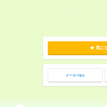
気に
メール
で送る