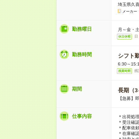
埼玉県久喜
メーカー
勤務曜日
月～金・土
日
休日休暇
勤務時間
シフト
6:30～1
残
残業時間
期間
長期（3
【急募】
仕事内容
＊出荷処理
＊受注確
＊配車依
＊在庫確
＊社内と