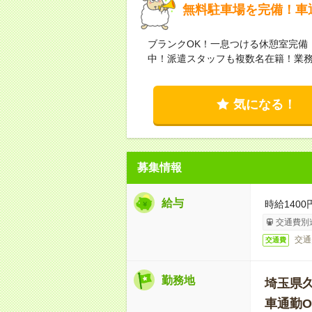
無料駐車場を完備！車
ブランクOK！一息つける休憩室完備！
中！派遣スタッフも複数名在籍！業
気になる！
募集情報
給与
時給140
交通費別
交通
交通費
勤務地
埼玉県
車通勤O