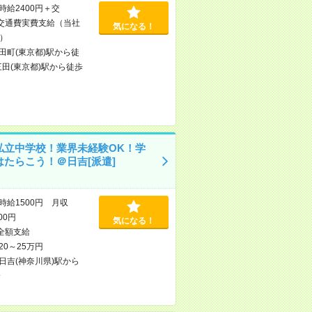
時給2400円＋交
交通費実費支給（当社
気になる！
）
田町(東京都)駅から徒
三田(東京都)駅から徒歩
私立中学校！業界未経験OK！学
はたらこう！＠日吉[派遣]
時給1500円 月収
000円
気になる！
全額支給
20～25万円
日吉(神奈川県)駅から
分