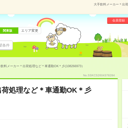
大手飲料メーカー＊出荷処
会員登録
エリア変更
関東版
望条件
飲料メーカー＊出荷処理など＊車通勤OK＊彡(108266973）
No.SSKCS2604378284
荷処理など＊車通勤OK＊彡