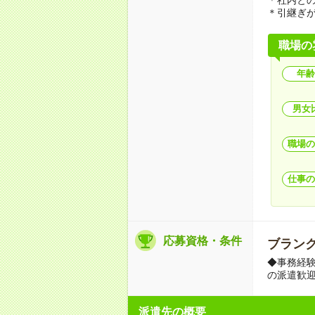
＊引継ぎ
職場の
年齢
男女
職場の
仕事の
応募資格・条件
ブランク
◆事務経験
の派遣歓
派遣先の概要