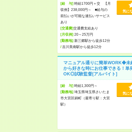
[給 与]
時給1700円＋交 【月
収例】238,000円～ ■給与の
気に
前払いが可能な速払いサービス
あり
[交通費]
交通費支給あり
[月収例]
20～25万円
[勤務地]
新三郷駅から徒歩12分
/
吉川美南駅から徒歩12分
マニュアル通りに簡単WORK◆未
から好きな時にお仕事できる！単
OK◎試験監督[アルバイト]
[給 与]
時給1,300円～
[勤務地]
埼玉県埼玉県さいたま
気に
市大宮区錦町（最寄り駅：大宮
駅）