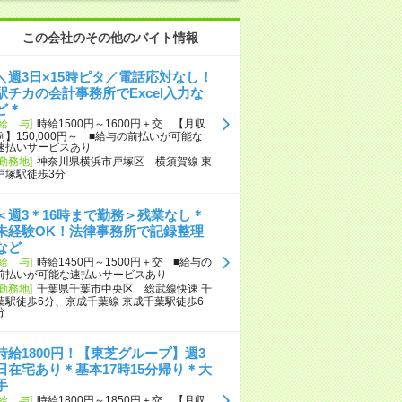
この会社のその他のバイト情報
＼週3日×15時ピタ／電話応対なし！
駅チカの会計事務所でExcel入力な
ど＊
[給 与]
時給1500円～1600円＋交 【月収
例】150,000円～ ■給与の前払いが可能な
速払いサービスあり
[勤務地]
神奈川県横浜市戸塚区 横須賀線 東
戸塚駅徒歩3分
＜週3＊16時まで勤務＞残業なし＊
未経験OK！法律事務所で記録整理
など
[給 与]
時給1450円～1500円＋交 ■給与の
前払いが可能な速払いサービスあり
[勤務地]
千葉県千葉市中央区 総武線快速 千
葉駅徒歩6分、京成千葉線 京成千葉駅徒歩6
分
時給1800円！【東芝グループ】週3
日在宅あり＊基本17時15分帰り＊大
手
[給 与]
時給1800円～1850円＋交 【月収