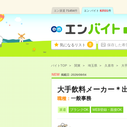
エン派遣
71454
件
エン バイト
82531
件
0
気になるリスト
保存した希
バイトTOP
関東
埼玉県
久喜市
大手
NEW
掲載日 :
2026
/
08
/
04
大手飲料メーカー＊出
一般事務
職種：
派遣
ブランクOK
WEB登録・面接OK