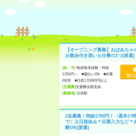
【オープニング募集】おばあちゃ
お散歩付き添いも仕事の1つ[派遣]
[給 与]
無資格未経験：時給
1350円～ ■週払いOK ■扶養
気に
内OK ■日収1万800円以上
[交通費]
交通費全額支給
[勤務地]
北本駅
2名募集！時給1700円！〈基本17
で〉土日祝休み＊伝票入力など＊
験OK[派遣]