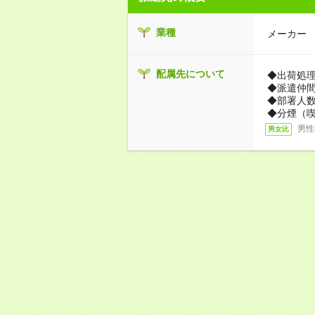
業種
メーカー
配属先について
◆出荷処
◆派遣仲
◆部署人数
◆分煙（
男性
男女比