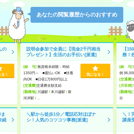
あなたの閲覧履歴からのおすすめ
んの
説明会参加で全員に【現金2千円相当
【15
プレゼント】生活のお手伝い[派遣]
務！残
[給 与]
無資格未経験：時給
[給 与]
1350円～ ■週払いOK ■扶養
例 96,
なる！
気になる！
内OK ■日収1万800円以上
[交通費]
[交通費]
交通費全額支給
[月収例]
[勤務地]
川越駅
/
本川越駅
/
新
[勤務地]
河岸駅
/
…
分
時ま
＼駅から徒歩1分／電話応対ほぼナ
＼！
未経
シ！人気のコツコツ事務[派遣]
講座受