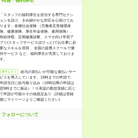
待遇・福利厚生
「スタッフの福利厚生を担当する専門セクシ
ョンを設け、きめ細やかな対応を心掛けてお
ります」各種社会保険 （労働者災害補償保
険、健康保険、厚生年金保険、雇用保険）、
有給休暇、定期健康診断、スマホ向け学習ア
プリ(スタッフサービスぽけっと)でお仕事に必
要なスキルを習得 、全国の提携スクールで優
待サービス など、福利厚生が充実しておりま
す。
給与の前払いが可能な速払いサー
ポイント！
ビスを導入しています。18時までの申請で、
申請当日に給与振り込み（18時以降の申請は
翌9時までに振込）！※承認の勤怠実績に応じ
て申請が可能※その他規定あり（詳細は登録
後にマイページよりご確認ください)
フォローについて