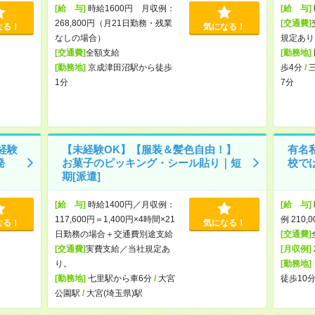
[給 与]
時給1600円 月収例：
[給 与]
268,800円（月21日勤務・残業
[交通費]
なる！
気になる！
なしの場合）
規定あり
[交通費]
全額支給
[勤務地]
[勤務地]
京成津田沼駅から徒歩
歩4分
/
1分
7分
経験
【未経験OK】【服装＆髪色自由！】
有名
発
お菓子のピッキング・シール貼り｜短
校で
期[派遣]
[給 与]
時給1400円／月収例：
[給 与]
117,600円＝1,400円×4時間×21
例 210,
なる！
気になる！
日勤務の場合＋交通費別途支給
[交通費]
[交通費]
実費支給／当社規定あ
[月収例]
り。
[勤務地]
[勤務地]
七里駅から車6分
/
大宮
徒歩10
公園駅
/
大宮(埼玉県)駅