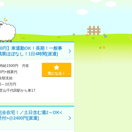
00円】車通勤OK！長期！一般事
業ほぼなし！1日4時間[派遣]
時給1500円 月収
000円+残業代
気になる！
全額支給
5～10万円
芝山千代田駅から車17
完全在宅！／土日含む週2～OK<
付>@2400円[派遣]