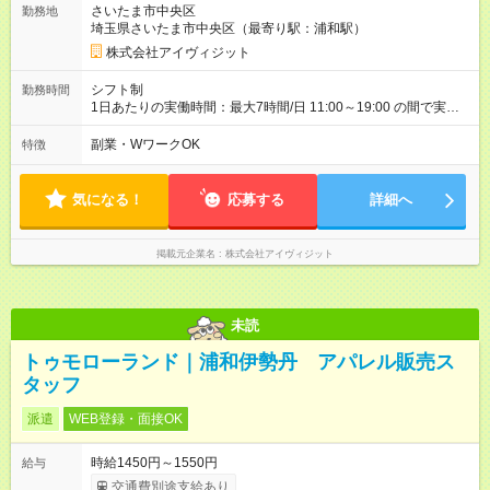
さいたま市中央区
勤務地
埼玉県さいたま市中央区（最寄り駅：浦和駅）
株式会社アイヴィジット
シフト制
勤務時間
1日あたりの実働時間：最大7時間/日 11:00～19:00 の間で実働7
時間 休憩1時間、シフト制 ※状況により勤務時間変動の可能性
あり 土日祝限定☆週2日勤務
副業・WワークOK
特徴
気になる！
応募する
詳細へ
掲載元企業名
株式会社アイヴィジット
未読
トゥモローランド｜浦和伊勢丹 アパレル販売ス
タッフ
派遣
WEB登録・面接OK
時給1450円～1550円
給与
交通費別途支給あり