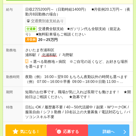
日収2万5200円～（日勤時給1400円） ■月収例20.1万円～（夜
給与
勤月8回勤務の場合）
交通費別途支給あり
交通費全額支給 ■ガソリン代も全額支給（規定あ
交通費
り） ■無料駐車場もご相談ください
20～25万円
月収例
さいたま市浦和区
勤務地
浦和駅
/
北浦和駅
/
与野駅
＜選べる勤務地＞病院 ※ご自宅の近くなど、お好きな場所
を選べます！
夜勤（例） 16:00～翌9:00 もちろん夜勤以外の時間も選べます
勤務時間
（例） 07:00～16:00※早番 09:00～18:00※日勤 11:00～
20:00※遅番 ※時間は、固定・選べる施設もあるので、ご希望が
あれば調整できます！ ※シフト制。勤務地により実働時間が異
短期のお仕事です。職場が気に入れば長期でも働けます！ ★開
期間
なります。★家庭の都合でお休みが必要な場合も遠慮なくご相談
始日はご相談ください。 ★急募です！
ください。
日払いOK
/
履歴書不要
/
40～50代活躍中
/
副業・WワークOK
/
特徴
服装自由
/
シフト勤務
/
10名以上の大量募集
/
電話対応なし
/
パ
ソコンスキル不要
気になる！
応募する
詳細へ