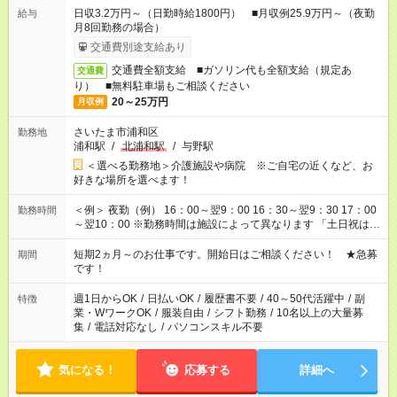
日収3.2万円～（日勤時給1800円） ■月収例25.9万円～（夜勤
給与
月8回勤務の場合）
交通費別途支給あり
交通費全額支給 ■ガソリン代も全額支給（規定あ
交通費
り） ■無料駐車場もご相談ください
20～25万円
月収例
さいたま市浦和区
勤務地
浦和駅
/
北浦和駅
/
与野駅
＜選べる勤務地＞介護施設や病院 ※ご自宅の近くなど、お
好きな場所を選べます！
＜例＞ 夜勤（例） 16：00～翌9：00 16：30～翌9：30 17：00
勤務時間
～翌10：00 ※勤務時間は施設によって異なります 「土日祝は休
みたい」 「しっかり稼ぎたい」 「もう少し遅い時間から始めた
い」など ご希望にあったお仕事をご案内いたします。 ※未経験
短期2ヵ月～のお仕事です。開始日はご相談ください！ ★急募
期間
の方の場合は1～2ヶ月間は日中での仕事を経験いただき、 お
です！
仕事に慣れてからの夜勤になります。 ★家庭の都合でお休みが
必要な場合も遠慮なくご相談ください。
週1日からOK
/
日払いOK
/
履歴書不要
/
40～50代活躍中
/
副
特徴
業・WワークOK
/
服装自由
/
シフト勤務
/
10名以上の大量募
集
/
電話対応なし
/
パソコンスキル不要
気になる！
応募する
詳細へ