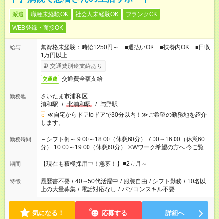
派遣
職種未経験OK
社会人未経験OK
ブランクOK
WEB登録・面接OK
無資格未経験：時給1250円～ ■週払いOK ■扶養内OK ■日収
給与
1万円以上
交通費別途支給あり
交通費全額支給
交通費
さいたま市浦和区
勤務地
浦和駅
/
北浦和駅
/
与野駅
≪自宅からドアtoドアで30分以内！≫ご希望の勤務地を紹介
します。
～シフト例～ 9:00～18:00（休憩60分） 7:00～16:00（休憩60
勤務時間
分） 10:00～19:00（休憩60分） ※Wワーク希望の方へ 今ご覧の
お仕事で希望する勤務時間と、もう1つのお仕事の勤務時間の合
計が 週40時間を超えなければOKです。
【現在も積極採用中！急募！】■2カ月～
期間
履歴書不要
/
40～50代活躍中
/
服装自由
/
シフト勤務
/
10名以
特徴
上の大量募集
/
電話対応なし
/
パソコンスキル不要
気になる！
応募する
詳細へ