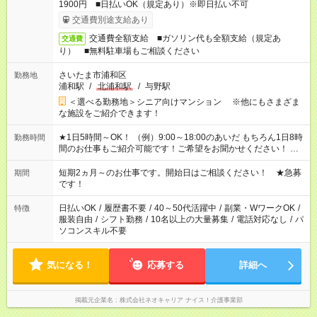
1900円 ■日払いOK（規定あり）※即日払い不可
交通費別途支給あり
交通費全額支給 ■ガソリン代も全額支給（規定あ
交通費
り） ■無料駐車場もご相談ください
さいたま市浦和区
勤務地
浦和駅
/
北浦和駅
/
与野駅
＜選べる勤務地＞シニア向けマンション ※他にもさまざま
な施設をご紹介できます！
★1日5時間～OK！ （例）9:00～18:00のあいだ もちろん1日8時
勤務時間
間のお仕事もご紹介可能です！ご希望をお聞かせください！ ★
家庭の都合でお休みが必要な場合も遠慮なくご相談ください。
※週最低15時間以上の勤務が必要です
短期2ヵ月～のお仕事です。開始日はご相談ください！ ★急募
期間
です！
日払いOK
/
履歴書不要
/
40～50代活躍中
/
副業・WワークOK
/
特徴
服装自由
/
シフト勤務
/
10名以上の大量募集
/
電話対応なし
/
パ
ソコンスキル不要
気になる！
応募する
詳細へ
掲載元企業名
株式会社ネオキャリア ナイス！介護事業部