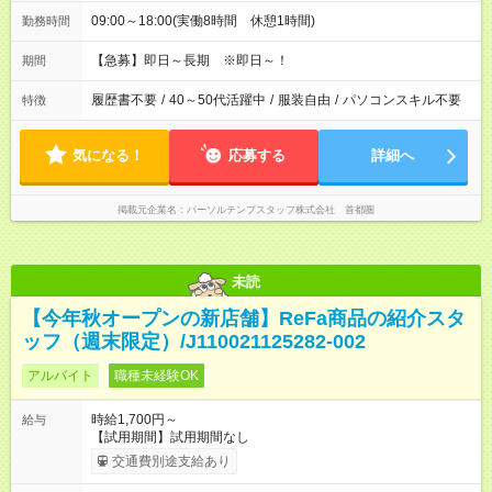
09:00～18:00(実働8時間 休憩1時間)
勤務時間
【急募】即日～長期 ※即日～！
期間
履歴書不要
/
40～50代活躍中
/
服装自由
/
パソコンスキル不要
特徴
気になる！
応募する
詳細へ
掲載元企業名
パーソルテンプスタッフ株式会社 首都圏
未読
【今年秋オープンの新店舗】ReFa商品の紹介スタ
ッフ（週末限定）/J110021125282-002
アルバイト
職種未経験OK
時給1,700円～
給与
【試用期間】試用期間なし
交通費別途支給あり