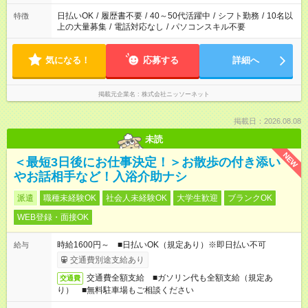
日払いOK
/
履歴書不要
/
40～50代活躍中
/
シフト勤務
/
10名以
特徴
上の大量募集
/
電話対応なし
/
パソコンスキル不要
気になる！
応募する
詳細へ
掲載元企業名
株式会社ニッソーネット
掲載日：2026.08.08
未読
NEW
＜最短3日後にお仕事決定！＞お散歩の付き添い
やお話相手など！入浴介助ナシ
派遣
職種未経験OK
社会人未経験OK
大学生歓迎
ブランクOK
WEB登録・面接OK
時給1600円～ ■日払いOK（規定あり）※即日払い不可
給与
交通費別途支給あり
交通費全額支給 ■ガソリン代も全額支給（規定あ
交通費
り） ■無料駐車場もご相談ください