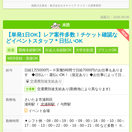
掲載元企業名
株式会社ネオキャリア ナイス！介護事業部
掲載日：2026.08.08
未読
NEW
【単発1日OK】レア案件多数！チケット確認な
どイベントスタッフ＊日払いOK
派遣
職種未経験OK
社会人未経験OK
大学生歓迎
ブランクOK
WEB登録・面接OK
日給1万5000円～※実働5時間で日給7000円のお仕事もありま
給与
す ◆日払い・週払いOK！（規定あり）◆お仕事によって日給も
異なります
交通費別途支給あり
交通費別途支給あり(勤務地により異なります)
交通費
さいたま市浦和区
勤務地
浦和駅
/
北浦和駅
/
与野駅
イベント会場
▼シフト例 ・08：00～19：00 ・09：00～18：00 ・10：00～
勤務時間
17：00 ・13：00～22：00 ・16：00～21：00 など多数！ ※お
仕事により勤務時間が異なります