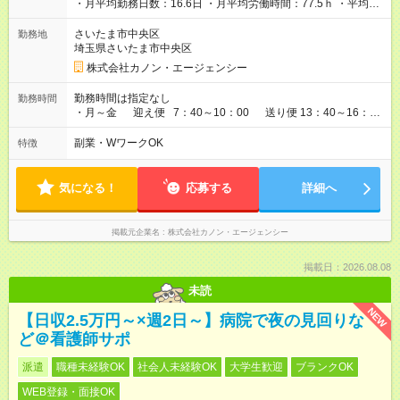
・月平均勤務日数：16.6日 ・月平均労働時間：77.5ｈ ・平均時
給：1,678円 【試用期間】試用期間あり 試用期間の長さ：3ヶ月
雇用形態、給与は本採用時と同じです。
さいたま市中央区
勤務地
埼玉県さいたま市中央区
株式会社カノン・エージェンシー
勤務時間は指定なし
勤務時間
・月～金 迎え便 7：40～10：00 送り便 13：40～16：
00 ※準備時間各30分ずつ含む ・間の時間は基本自由ですが、
行事や雑務がある場合はお手伝いしていただきます。（別途手
副業・WワークOK
特徴
当支給）
気になる！
応募する
詳細へ
掲載元企業名
株式会社カノン・エージェンシー
掲載日：2026.08.08
未読
NEW
【日収2.5万円～×週2日～】病院で夜の見回りな
ど＠看護師サポ
派遣
職種未経験OK
社会人未経験OK
大学生歓迎
ブランクOK
WEB登録・面接OK