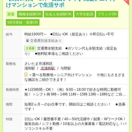
けマンションで生活サポ
派遣
職種未経験OK
社会人未経験OK
大学生歓迎
ブランクOK
WEB登録・面接OK
時給1600円～ ■日払いOK（規定あり）※即日払い不可
給与
交通費別途支給あり
交通費全額支給 ■ガソリン代も全額支給（規定あ
交通費
り） ■無料駐車場もご相談ください
さいたま市浦和区
勤務地
浦和駅
/
北浦和駅
/
与野駅
＜選べる勤務地＞シニア向けマンション ※他にもさまざま
な施設をご紹介できます！
★1日5時間～OK！ （例）9:00～18:00で好きな時間に勤務可
勤務時間
能！ ＞シフト例 9時～14時 11時～15時 13時～18時など ご自身
のご都合に合わせて勤務時間をご相談ください！ ★家庭の都合
でお休みや時間の調整が必要な場合も遠慮なくご相談くださ
短期2ヵ月～のお仕事です。開始日はご相談ください！ ★急募
期間
い。
です！
日払いOK
/
履歴書不要
/
40～50代活躍中
/
副業・WワークOK
/
特徴
服装自由
/
シフト勤務
/
10名以上の大量募集
/
電話対応なし
/
パ
ソコンスキル不要