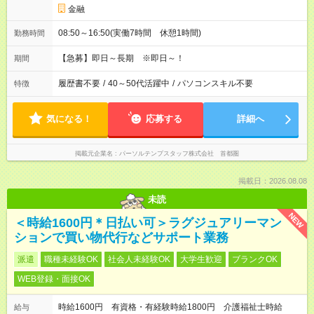
金融
08:50～16:50(実働7時間 休憩1時間)
勤務時間
【急募】即日～長期 ※即日～！
期間
履歴書不要
/
40～50代活躍中
/
パソコンスキル不要
特徴
気になる！
応募する
詳細へ
掲載元企業名
パーソルテンプスタッフ株式会社 首都圏
掲載日：2026.08.08
未読
NEW
＜時給1600円＊日払い可＞ラグジュアリーマン
ションで買い物代行などサポート業務
派遣
職種未経験OK
社会人未経験OK
大学生歓迎
ブランクOK
WEB登録・面接OK
時給1600円 有資格・有経験時給1800円 介護福祉士時給
給与