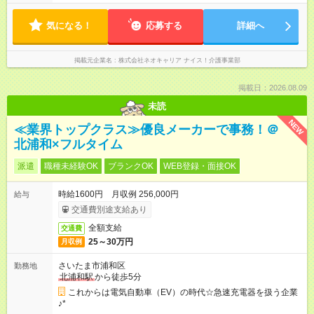
気になる！
応募する
詳細へ
掲載元企業名
株式会社ネオキャリア ナイス！介護事業部
掲載日：2026.08.09
未読
NEW
≪業界トップクラス≫優良メーカーで事務！＠
北浦和×フルタイム
派遣
職種未経験OK
ブランクOK
WEB登録・面接OK
時給1600円 月収例 256,000円
給与
交通費別途支給あり
全額支給
交通費
25～30万円
月収例
さいたま市浦和区
勤務地
北浦和駅
から徒歩5分
これからは電気自動車（EV）の時代☆急速充電器を扱う企業
♪*