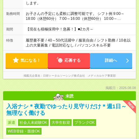
します。
お子さんの予定にも柔軟に調整可能です。 シフト例 9:00～
勤務時間
18:00（休憩60分） 7:00～16:00（休憩60分） 10:00～
19:00（休憩60分） ※Wワーク希望の方へ 今ご覧のお仕事で希
望する勤務時間と、もう1つのお仕事の勤務時間の合計が 週40
【現在も積極採用中！急募！】■2カ月～
期間
時間を超えなければOKです。
履歴書不要
/
40～50代活躍中
/
服装自由
/
シフト勤務
/
10名以
特徴
上の大量募集
/
電話対応なし
/
パソコンスキル不要
気になる！
応募する
詳細へ
掲載元企業名
日研トータルソーシング株式会社 メディカルケア事業部
掲載日：2026.08.08
未読
NEW
入浴ナシ＊夜勤でゆったり見守りだけ＊週1日～
無理なく働ける
派遣
社会人未経験OK
大学生歓迎
ブランクOK
WEB登録・面接OK