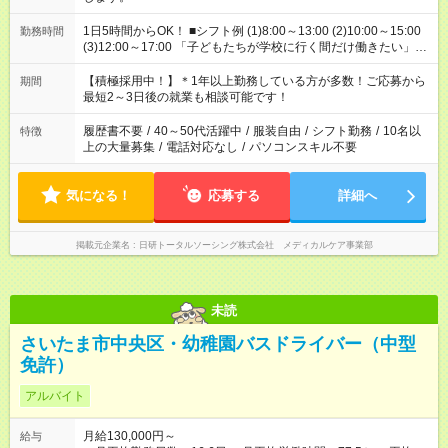
1日5時間からOK！ ■シフト例 (1)8:00～13:00 (2)10:00～15:00
勤務時間
(3)12:00～17:00 「子どもたちが学校に行く間だけ働きたい」
「余裕を持って夕飯の準備がしたい」 「午前中は働いて、午後
はプライベートの時間にしたい」 など、ご希望を教えてくださ
【積極採用中！】＊1年以上勤務している方が多数！ご応募から
期間
いね。 ※Wワーク希望の方へ 今ご覧のお仕事で希望する勤務時
最短2～3日後の就業も相談可能です！
間と、もう1つのお仕事の勤務時間。 合計で週40時間を超える
場合は応募できません。
履歴書不要
/
40～50代活躍中
/
服装自由
/
シフト勤務
/
10名以
特徴
上の大量募集
/
電話対応なし
/
パソコンスキル不要
気になる！
応募する
詳細へ
掲載元企業名
日研トータルソーシング株式会社 メディカルケア事業部
未読
さいたま市中央区・幼稚園バスドライバー（中型
免許）
アルバイト
月給130,000円～
給与