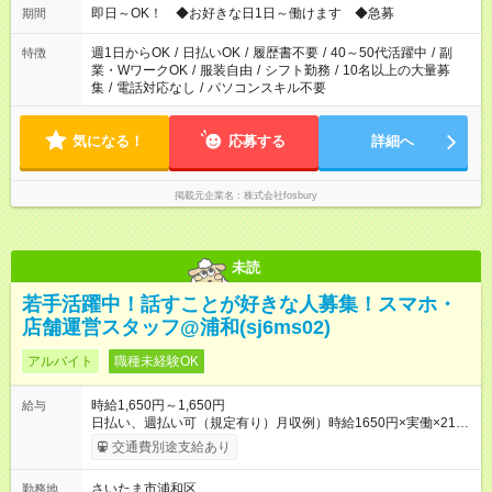
即日～OK！ ◆お好きな日1日～働けます ◆急募
期間
週1日からOK
/
日払いOK
/
履歴書不要
/
40～50代活躍中
/
副
特徴
業・WワークOK
/
服装自由
/
シフト勤務
/
10名以上の大量募
集
/
電話対応なし
/
パソコンスキル不要
気になる！
応募する
詳細へ
掲載元企業名
株式会社fosbury
未読
若手活躍中！話すことが好きな人募集！スマホ・
店舗運営スタッフ@浦和(sj6ms02)
アルバイト
職種未経験OK
時給1,650円～1,650円
給与
日払い、週払い可（規定有り）月収例）時給1650円×実働×21日
＝27万7200円 【試用期間】試用期間なし
交通費別途支給あり
さいたま市浦和区
勤務地