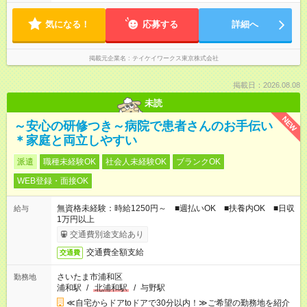
気になる！
応募する
詳細へ
掲載元企業名
テイケイワークス東京株式会社
掲載日：2026.08.08
未読
NEW
～安心の研修つき～病院で患者さんのお手伝い
＊家庭と両立しやすい
派遣
職種未経験OK
社会人未経験OK
ブランクOK
WEB登録・面接OK
無資格未経験：時給1250円～ ■週払いOK ■扶養内OK ■日収
給与
1万円以上
交通費別途支給あり
交通費全額支給
交通費
さいたま市浦和区
勤務地
浦和駅
/
北浦和駅
/
与野駅
≪自宅からドアtoドアで30分以内！≫ご希望の勤務地を紹介