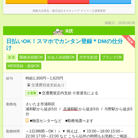
掲載元企業名
株式会社ネオキャリア ナイス！介護事業部
掲載日：2026.08.08
未読
NEW
日払いOK！スマホでカンタン登録＊DMの仕分
け
派遣
職種未経験OK
社会人未経験OK
大学生歓迎
ブランクOK
WEB登録・面接OK
時給1,300円～1,625円
給与
交通費別途支給あり
■ 交通費規定内支給 ※派遣先による
交通費
さいたま市浦和区
勤務地
浦和駅から徒歩5分
/
北浦和駅
から徒歩5分
/
与野駅から徒歩5
分
■物流センターなど ■勤務地選べます
＜1日3時間～OK！＞ ▼ 例えば… ▼ 15:00～18:00 15:00～
勤務時間
22:00 17:00～22:00 など こちら以外の時間もお気軽にご相談く