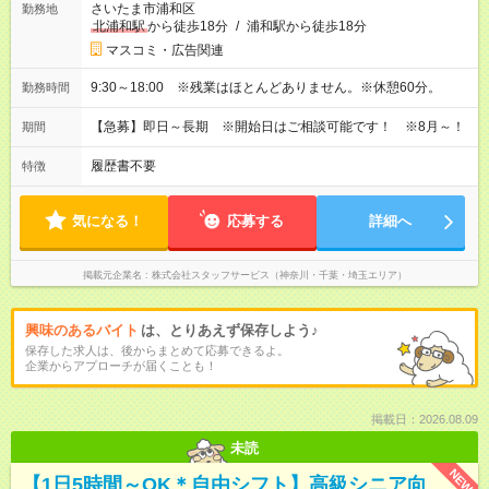
さいたま市浦和区
勤務地
北浦和駅
から徒歩18分
/
浦和駅から徒歩18分
マスコミ・広告関連
9:30～18:00 ※残業はほとんどありません。※休憩60分。
勤務時間
【急募】即日～長期 ※開始日はご相談可能です！ ※8月～！
期間
履歴書不要
特徴
気になる！
応募する
詳細へ
掲載元企業名
株式会社スタッフサービス（神奈川・千葉・埼玉エリア）
興味のあるバイト
は、とりあえず保存しよう♪
保存した求人は、後からまとめて応募できるよ。
企業からアプローチが届くことも！
掲載日：2026.08.09
未読
NEW
【1日5時間～OK＊自由シフト】高級シニア向