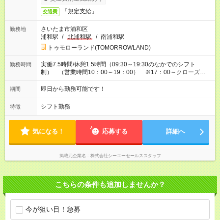
「規定支給」
交通費
さいたま市浦和区
勤務地
浦和駅
/
北浦和駅
/
南浦和駅
トゥモローランド(TOMORROWLAND)
実働7.5時間/休憩1.5時間（09:30～19:30のなかでのシフト
勤務時間
制） （営業時間10：00～19：00） ※17：00～クローズまで
の夕方以降の時短勤務も可能
即日から勤務可能です！
期間
シフト勤務
特徴
気になる！
応募する
詳細へ
掲載元企業名
株式会社シーエーセールススタッフ
こちらの条件も追加しませんか？
今が狙い目！急募