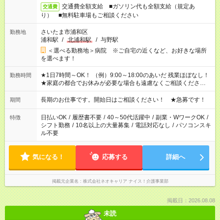
交通費全額支給 ■ガソリン代も全額支給（規定あ
交通費
り） ■無料駐車場もご相談ください
さいたま市浦和区
勤務地
浦和駅
/
北浦和駅
/
与野駅
＜選べる勤務地＞病院 ※ご自宅の近くなど、お好きな場所
を選べます！
★1日7時間～OK！ （例）9:00～18:00のあいだ 残業ほぼなし！
勤務時間
★家庭の都合でお休みが必要な場合も遠慮なくご相談ください。
※シフトはご希望に合わせて調整可能です。 その他、 ＊週4日・
1日7時間 ＊日勤のみ ＊土日休み ＊午前だけ・午後だけ ＊平日
長期のお仕事です。開始日はご相談ください！ ★急募です！
期間
のみ・土日のみ ＊Wワークや扶養内 など、いろんなシフトのお
仕事をご紹介できます！ 登録の際に、あなたのご希望をお聞か
日払いOK
/
履歴書不要
/
40～50代活躍中
/
副業・WワークOK
/
特徴
せください。
シフト勤務
/
10名以上の大量募集
/
電話対応なし
/
パソコンスキ
ル不要
気になる！
応募する
詳細へ
掲載元企業名
株式会社ネオキャリア ナイス！介護事業部
掲載日：2026.08.08
未読