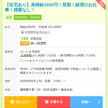
NEW
【在宅あり】高時給1650円！長期！経理のお仕
事！残業なし！
派遣
WEB登録・面接OK
時給1650円 月収例 231,000円
給与
交通費別途支給あり
全額支給
交通費
20～25万円
月収例
さいたま市桜区
勤務地
北浦和駅
から民間バス15分
/
南与野駅から民間バス10分
バイオテクノロジーの研究開発
09:00～17:00(実働7時間 休憩1時間) ※時短については都度ご
勤務時間
相談させていただきます。
2026年09月上旬～長期 ※9月～！
期間
履歴書不要
/
40～50代活躍中
/
服装自由
特徴
気になる！
応募する
詳細へ