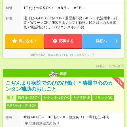
ださい！
1日だけの単発OK！ ＃8月～ ＃9月～
期間
週1日からOK
/
日払いOK
/
履歴書不要
/
40～50代活躍中
/
副
特徴
業・WワークOK
/
服装自由
/
シフト勤務
/
10名以上の大量募
集
/
電話対応なし
/
パソコンスキル不要
気になる！
応募する
詳細へ
掲載元企業名
株式会社バイトレ（キャムコムグループ）
掲載日：2026.08.08
未読
NEW
こぢんまり病院でのびのび働く＊清掃中心のカ
ンタン補助のおしごと
派遣
職種未経験OK
社会人未経験OK
大学生歓迎
ブランクOK
WEB登録・面接OK
時給1400円～ ■日払いOK（規定あり）※即日払い不可
給与
交通費別途支給あり