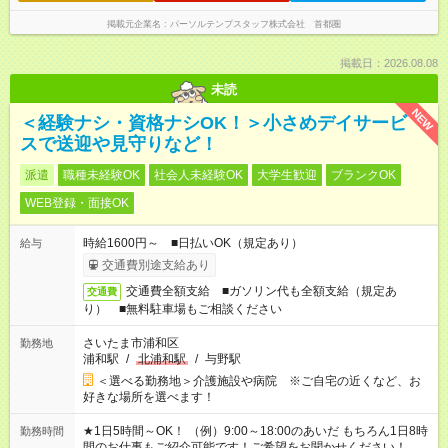
掲載元企業名
パーソルテンプスタッフ株式会社 首都圏
掲載日：2026.08.08
未読
NEW
＜経験ナシ・資格ナシOK！＞小さめデイサービ
スで送迎や見守りなど！
派遣
職種未経験OK
社会人未経験OK
大学生歓迎
ブランクOK
WEB登録・面接OK
時給1600円～ ■日払いOK（規定あり）
給与
交通費別途支給あり
交通費全額支給 ■ガソリン代も全額支給（規定あ
交通費
り） ■無料駐車場もご相談ください
さいたま市浦和区
勤務地
浦和駅
/
北浦和駅
/
与野駅
＜選べる勤務地＞介護施設や病院 ※ご自宅の近くなど、お
好きな場所を選べます！
★1日5時間～OK！ （例）9:00～18:00のあいだ もちろん1日8時
勤務時間
間のお仕事もご紹介可能です！ご希望をお聞かせください！ ★