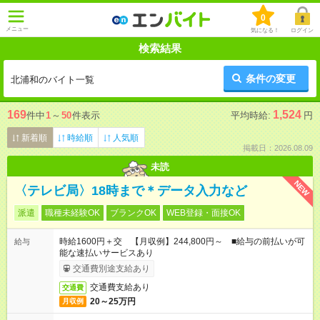
0
メニュー
気になる！
ログイン
検索結果
条件の変更
北浦和のバイト一覧
169
1,524
件中
1
～
50
件表示
平均時給:
円
新着順
時給順
人気順
掲載日：2026.08.09
未読
NEW
〈テレビ局〉18時まで＊データ入力など
派遣
職種未経験OK
ブランクOK
WEB登録・面接OK
時給1600円＋交 【月収例】244,800円～ ■給与の前払いが可
給与
能な速払いサービスあり
交通費別途支給あり
交通費支給あり
交通費
20～25万円
月収例