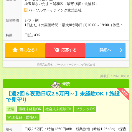
埼玉県さいたま市浦和区（最寄り駅：北浦和）
パーソルマーケティング株式会社
シフト制
勤務時間
1日あたりの実働時間：最大8時間/日 [1]10:00～19:00（休憩：1
時間） [2]11:00～20:00（休憩：1時間） 土日含む週5日勤務 ※
月/21日勤務 ※シフトは一例です。状況により変更の可能性あ
日払いOK
特徴
り。実働8h/休憩1h勤務 残業ほぼ無し（5h/月）
気になる！
応募する
詳細へ
掲載元企業名
パーソルマーケティング株式会社
掲載日：2026.08.08
未読
NEW
【週2回＆夜勤日収2.5万円～】未経験OK！施設
で見守り
派遣
職種未経験OK
社会人未経験OK
ブランクOK
WEB登録・面接OK
日収2.5万円：時給1350円×8h＋残業割増（時給1.25×8h）+深夜
給与