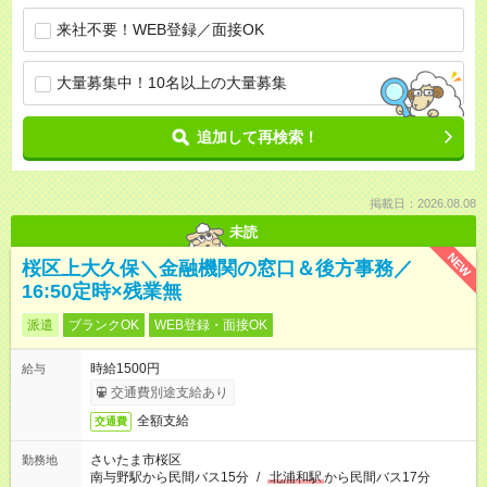
来社不要！WEB登録／面接OK
大量募集中！10名以上の大量募集
追加して再検索！
掲載日：2026.08.08
未読
NEW
桜区上大久保＼金融機関の窓口＆後方事務／
16:50定時×残業無
派遣
ブランクOK
WEB登録・面接OK
時給1500円
給与
交通費別途支給あり
全額支給
交通費
さいたま市桜区
勤務地
南与野駅から民間バス15分
/
北浦和駅
から民間バス17分