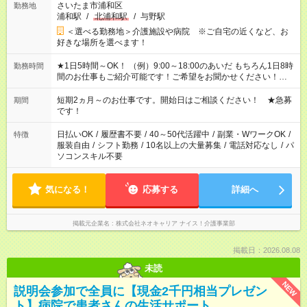
さいたま市浦和区
勤務地
浦和駅
/
北浦和駅
/
与野駅
＜選べる勤務地＞介護施設や病院 ※ご自宅の近くなど、お
好きな場所を選べます！
★1日5時間～OK！ （例）9:00～18:00のあいだ もちろん1日8時
勤務時間
間のお仕事もご紹介可能です！ご希望をお聞かせください！★家
庭の都合でお休みが必要な場合も遠慮なくご相談ください。 ※
週最低15時間以上の勤務が必要です
短期2ヵ月～のお仕事です。開始日はご相談ください！ ★急募
期間
です！
日払いOK
/
履歴書不要
/
40～50代活躍中
/
副業・WワークOK
/
特徴
服装自由
/
シフト勤務
/
10名以上の大量募集
/
電話対応なし
/
パ
ソコンスキル不要
気になる！
応募する
詳細へ
掲載元企業名
株式会社ネオキャリア ナイス！介護事業部
掲載日：2026.08.08
未読
NEW
説明会参加で全員に【現金2千円相当プレゼン
ト】病院で患者さんの生活サポート