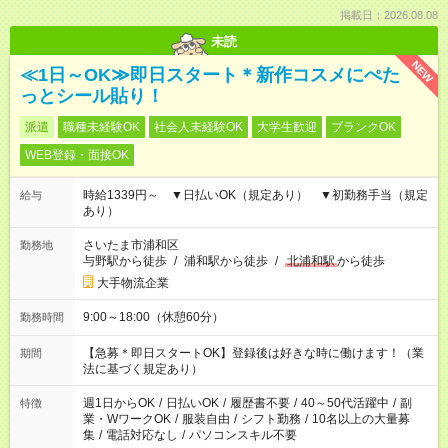
掲載日：2026.08.08
未読
NEW
≪1日～OK≫即日スタート＊新作コスメにぺた
っとシール貼り！
派遣
職種未経験OK
社会人未経験OK
大学生歓迎
ブランクOK
WEB登録・面接OK
時給1339円～ ▼日払いOK（規定あり） ▼初勤務手当（規定
給与
あり）
さいたま市浦和区
勤務地
与野駅から徒歩
/
浦和駅から徒歩
/
北浦和駅
から徒歩
大手物流企業
9:00～18:00（休憩60分）
勤務時間
【急募＊即日スタートOK】登録後は好きな時に働けます！（業
期間
法に基づく規定あり）
週1日からOK
/
日払いOK
/
履歴書不要
/
40～50代活躍中
/
副
特徴
業・WワークOK
/
服装自由
/
シフト勤務
/
10名以上の大量募
集
/
電話対応なし
/
パソコンスキル不要