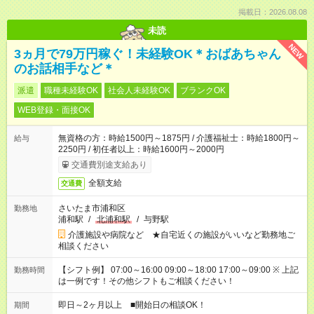
掲載日：2026.08.08
未読
NEW
3ヵ月で79万円稼ぐ！未経験OK＊おばあちゃん
のお話相手など＊
派遣
職種未経験OK
社会人未経験OK
ブランクOK
WEB登録・面接OK
無資格の方：時給1500円～1875円 / 介護福祉士：時給1800円～
給与
2250円 / 初任者以上：時給1600円～2000円
交通費別途支給あり
全額支給
交通費
さいたま市浦和区
勤務地
浦和駅
/
北浦和駅
/
与野駅
介護施設や病院など ★自宅近くの施設がいいなど勤務地ご
相談ください
【シフト例】 07:00～16:00 09:00～18:00 17:00～09:00 ※ 上記
勤務時間
は一例です！その他シフトもご相談ください！
即日～2ヶ月以上 ■開始日の相談OK！
期間