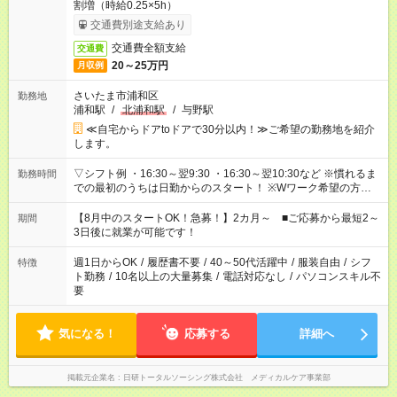
割増（時給0.25×5h）
交通費別途支給あり
交通費全額支給
交通費
20～25万円
月収例
さいたま市浦和区
勤務地
浦和駅
/
北浦和駅
/
与野駅
≪自宅からドアtoドアで30分以内！≫ご希望の勤務地を紹介
します。
▽シフト例 ・16:30～翌9:30 ・16:30～翌10:30など ※慣れるま
勤務時間
での最初のうちは日勤からのスタート！ ※Wワーク希望の方へ
今ご覧のお仕事で希望する勤務時間と、もう1つのお仕事の勤務
時間。 合計で週40時間を超える場合は応募できません。
【8月中のスタートOK！急募！】2カ月～ ■ご応募から最短2～
期間
3日後に就業が可能です！
週1日からOK
/
履歴書不要
/
40～50代活躍中
/
服装自由
/
シフ
特徴
ト勤務
/
10名以上の大量募集
/
電話対応なし
/
パソコンスキル不
要
気になる！
応募する
詳細へ
掲載元企業名
日研トータルソーシング株式会社 メディカルケア事業部