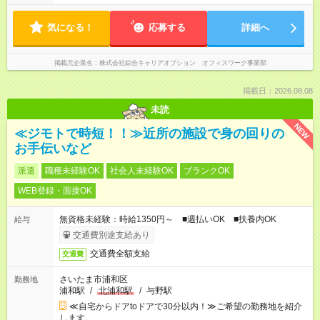
気になる！
応募する
詳細へ
掲載元企業名
株式会社綜合キャリアオプション オフィスワーク事業部
掲載日：2026.08.08
未読
NEW
≪ジモトで時短！！≫近所の施設で身の回りの
お手伝いなど
派遣
職種未経験OK
社会人未経験OK
ブランクOK
WEB登録・面接OK
無資格未経験：時給1350円～ ■週払いOK ■扶養内OK
給与
交通費別途支給あり
交通費全額支給
交通費
さいたま市浦和区
勤務地
浦和駅
/
北浦和駅
/
与野駅
≪自宅からドアtoドアで30分以内！≫ご希望の勤務地を紹介
します。