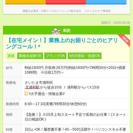
掲載元企業名
日研トータルソーシング株式会社 メディカルケア事業部
掲載日：2026.08.08
未読
NEW
【在宅メイン！】業務上のお困りごとのヒアリ
ングコール！*
派遣
職種未経験OK
ブランクOK
WEB登録・面接OK
時給1600円 月収例:26万円(時給1600円×7時間30分×20日×残業
給与
10時間) ※日収1万円～
さいたま市浦和区
勤務地
北浦和駅
から徒歩10分
/
浦和駅からバス15分
\\大手通信・情報企業//
8:40～17:10(実働7時間30分/休憩60分)
勤務時間
【急募！】※10月上旬スタート予定で長期のお仕事！(スタート
期間
日の相談OK )
日払いOK
/
履歴書不要
/
40～50代活躍中
/
パソコンスキル不要
特徴