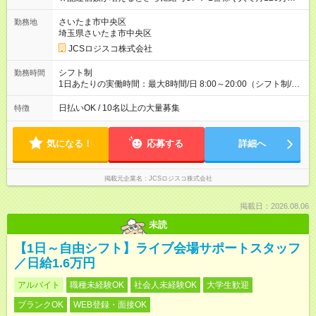
ど！ ・主要都市エリア 月収55万円／週5日稼働 月収65万~112
万円／週6日稼働 ・地方郊外エリア 月収40万円／週5日稼働 月
さいたま市中央区
勤務地
収40万円~50万円／週6日稼働 ＜モデルイメージ＞ ■月収50万
埼玉県さいたま市中央区
円 (27歳男性/江東区在住)※元建築関係 1日150個配達×25日勤務
JCSロジスコ株式会社
(日休み) ■月収80万円(43歳男性/墨田区在住)※元営業 1日200個
配達×25日勤務(月休み) 【試用期間】試用期間なし
シフト制
勤務時間
1日あたりの実働時間：最大8時間/日 8:00～20:00（シフト制/実
働8時間） ※週5日勤務（場所次第では週4も有り） ※配達状況に
よって時間外での勤務可能性有り ※案件により多少の前後あり
日払いOK / 10名以上の大量募集
特徴
※配達が完了次第、帰社OKです
気になる！
応募する
詳細へ
掲載元企業名
JCSロジスコ株式会社
掲載日：2026.08.06
未読
【1日～自由シフト】ライブ会場サポートスタッフ
／日給1.6万円
アルバイト
職種未経験OK
社会人未経験OK
大学生歓迎
ブランクOK
WEB登録・面接OK