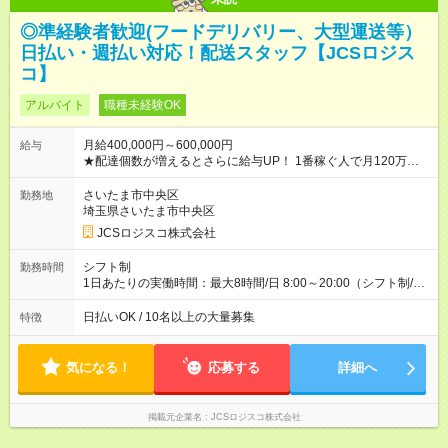
◎準経験者歓迎(フードデリバリー、大型運送等）
日払い・週払い対応！配送スタッフ【JCSロジス
コ】
アルバイト
職種未経験OK
月給400,000円～600,000円
給与
★配達個数が増えるとさらに給与UP！ 1番稼ぐ人で月120万ほ
ど！ ・主要都市エリア 月収55万円／週5日稼働 月収65万~112
万円／週6日稼働 ・地方郊外エリア 月収40万円／週5日稼働 月
さいたま市中央区
勤務地
収40万円~50万円／週6日稼働 ＜モデルイメージ＞ ■月収50万
埼玉県さいたま市中央区
円 (27歳男性/江東区在住)※元建築関係 1日150個配達×25日勤務
JCSロジスコ株式会社
(日休み) ■月収80万円(43歳男性/墨田区在住)※元営業 1日200個
配達×25日勤務(月休み) 【試用期間】試用期間なし
シフト制
勤務時間
1日あたりの実働時間：最大8時間/日 8:00～20:00（シフト制/実
働8時間） ※週5日勤務（場所次第では週4も有り） ※配達状況に
よって時間外での勤務可能性有り ※案件により多少の前後あり
日払いOK / 10名以上の大量募集
特徴
※配達が完了次第、帰社OKです
気になる！
応募する
詳細へ
掲載元企業名
JCSロジスコ株式会社