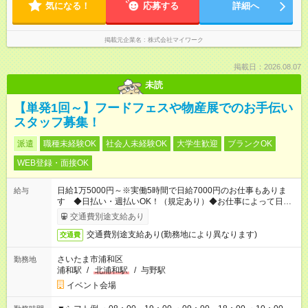
気になる！
応募する
詳細へ
掲載元企業名
株式会社マイワーク
掲載日：2026.08.07
未読
【単発1回～】フードフェスや物産展でのお手伝い
スタッフ募集！
派遣
職種未経験OK
社会人未経験OK
大学生歓迎
ブランクOK
WEB登録・面接OK
日給1万5000円～※実働5時間で日給7000円のお仕事もありま
給与
す ◆日払い・週払いOK！（規定あり）◆お仕事によって日給も
異なります
交通費別途支給あり
交通費別途支給あり(勤務地により異なります)
交通費
さいたま市浦和区
勤務地
浦和駅
/
北浦和駅
/
与野駅
イベント会場