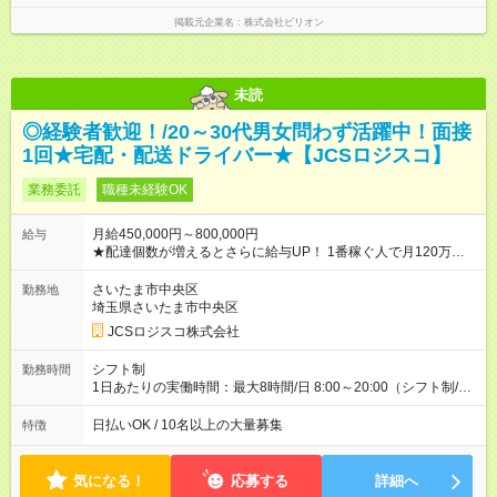
雇用形態、給与は本採用時と同じです。
掲載元企業名
株式会社ビリオン
未読
◎経験者歓迎！/20～30代男女問わず活躍中！面接
1回★宅配・配送ドライバー★【JCSロジスコ】
業務委託
職種未経験OK
月給450,000円～800,000円
給与
★配達個数が増えるとさらに給与UP！ 1番稼ぐ人で月120万ほ
ど！ ・主要都市エリア 月収55万円／週5日稼働 月収65万~112
万円／週6日稼働 ・地方郊外エリア 月収40万円／週5日稼働 月
さいたま市中央区
勤務地
収40万円~50万円／週6日稼働 ＜モデルイメージ＞ ■月収50万
埼玉県さいたま市中央区
円 (27歳男性/江東区在住)※元建築関係 1日150個配達×25日勤務
JCSロジスコ株式会社
(日休み) ■月収80万円(43歳男性/墨田区在住)※元営業 1日200個
配達×25日勤務(月休み) 【試用期間】試用期間なし
シフト制
勤務時間
1日あたりの実働時間：最大8時間/日 8:00～20:00（シフト制/実
働8時間） ※週5日勤務（場所次第では週4も有り） ※配達状況に
よって時間外での勤務可能性有り ※案件により多少の前後あり
日払いOK / 10名以上の大量募集
特徴
※配達が完了次第、帰社OKです
気になる！
応募する
詳細へ