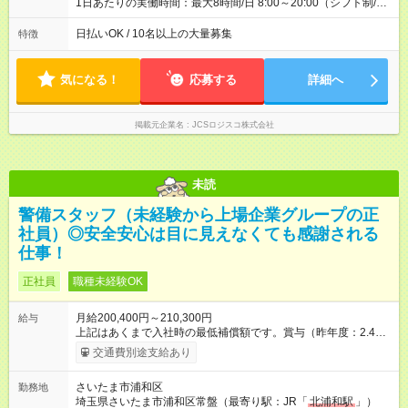
1日あたりの実働時間：最大8時間/日 8:00～20:00（シフト制/実
働8時間） ※週5日勤務（場所次第では週4も有り） ※配達状況に
よって時間外での勤務可能性有り ※案件により多少の前後あり
日払いOK / 10名以上の大量募集
特徴
※配達が完了次第、帰社OKです
気になる！
応募する
詳細へ
掲載元企業名
JCSロジスコ株式会社
未読
警備スタッフ（未経験から上場企業グループの正
社員）◎安全安心は目に見えなくても感謝される
仕事！
正社員
職種未経験OK
月給200,400円～210,300円
給与
上記はあくまで入社時の最低補償額です。賞与（昨年度：2.4ヶ
月分）、時間外手当、家族手当など別途支給します。 【入社1年
交通費別途支給あり
目の給与例】 ＜月収＞ 月収約25万円～26万円 ・29歳、高卒、
正社員歴3年、埼玉県内勤務 ・配偶者、子1人 ・18：00～翌9：
さいたま市浦和区
勤務地
00勤務 ・残業月30時間および深夜手当含む ＜年収＞ 約350万円
埼玉県さいたま市浦和区常盤（最寄り駅：JR「
北浦和駅
」）
～365万円（賞与含む） ◎入社祝金あり（社内規定による） ＜