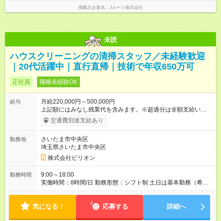
掲載元企業名
Jルート株式会社
未読
ハウスクリーニングの清掃スタッフ／未経験歓迎
｜20代活躍中｜直行直帰｜技術で年収650万可
正社員
職種未経験OK
月給220,000円～500,000円
給与
上記額にはみなし残業代を含みます。※超過分は全額支給いたし
ます。 みなし残業代 25,000円／月 みなし残業時間 15時間／月
交通費別途支給あり
基本給：月給 22万円 ～ 固定残業代：あり 1ヶ月あたり2万5000
円（固定残業時間：1ヶ月あたり15時間） 固定残業時間を超え
さいたま市中央区
勤務地
た勤務時間については別途残業代を支給する 想定年収：300万
埼玉県さいたま市中央区
円～650万円 ★賞与あり、年2回（2年目以降／基本月給1か月
分。ただし業績によって変動） ■ 月給 24万5,000円＋インセン
株式会社ビリオン
ティブ支給 (内訳) 基本給：22万円＋固定残業代：25,000円（15
時間分） ※15時間を超過した場合は別途支給 スタートは平均水
9:00～18:00
勤務時間
準。 ですが―― 技術力 × 売上 ＝ 収入アップ
実働時間：8時間/日 勤務形態：シフト制 土日は基本勤務（希望
━━━━━━━━━━━━━━━━ ✔ 対応できる機種・メニューが増える
休相談可） ⏰9:00～18:00内 実働8時間目安 現場終了次第帰宅
→ 案件単価アップ ✔ オプション売上の【30％】を インセン
OK 試用期間あり 3ヵ月 雇用条件に変更なし
ティブとして還元 ━━━━━━━━━━━━━━━━ 入社年数に関係なく、実
気になる！
応募する
詳細へ
力次第で高収入が可能です。 技術と信頼が、そのまま年収に直
結します。 【試用期間】試用期間あり 試用期間の長さ：3ヶ月