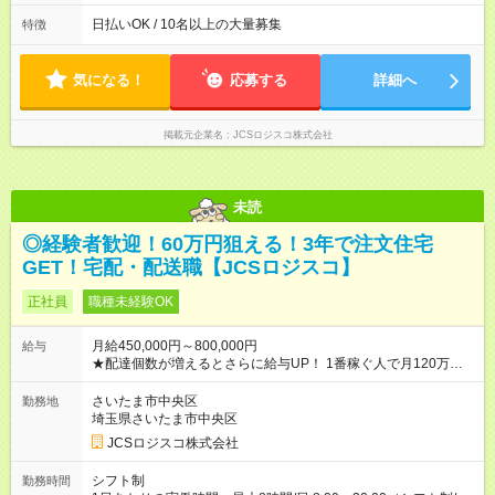
働8時間） ※週5日勤務（場所次第では週4も有り） ※配達状況に
よって時間外での勤務可能性有り ※案件により多少の前後あり
日払いOK / 10名以上の大量募集
特徴
※配達が完了次第、帰社OKです
気になる！
応募する
詳細へ
掲載元企業名
JCSロジスコ株式会社
未読
◎経験者歓迎！60万円狙える！3年で注文住宅
GET！宅配・配送職【JCSロジスコ】
正社員
職種未経験OK
月給450,000円～800,000円
給与
★配達個数が増えるとさらに給与UP！ 1番稼ぐ人で月120万ほ
ど！ ・主要都市エリア 月収55万円／週5日稼働 月収65万~112
万円／週6日稼働 ・地方郊外エリア 月収40万円／週5日稼働 月
さいたま市中央区
勤務地
収40万円~50万円／週6日稼働 ＜モデルイメージ＞ ■月収50万
埼玉県さいたま市中央区
円 (27歳男性/江東区在住)※元建築関係 1日150個配達×25日勤務
JCSロジスコ株式会社
(日休み) ■月収80万円(43歳男性/墨田区在住)※元営業 1日200個
配達×25日勤務(月休み) 【試用期間】試用期間なし
シフト制
勤務時間