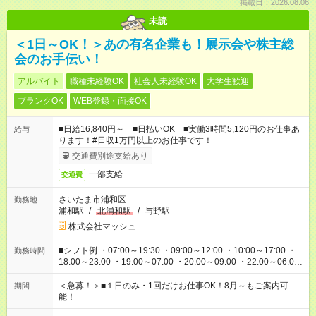
掲載日：2026.08.06
未読
＜1日～OK！＞あの有名企業も！展示会や株主総
会のお手伝い！
アルバイト
職種未経験OK
社会人未経験OK
大学生歓迎
ブランクOK
WEB登録・面接OK
■日給16,840円～ ■日払いOK ■実働3時間5,120円のお仕事あ
給与
ります！#日収1万円以上のお仕事です！
交通費別途支給あり
一部支給
交通費
さいたま市浦和区
勤務地
浦和駅
/
北浦和駅
/
与野駅
株式会社マッシュ
■シフト例 ・07:00～19:30 ・09:00～12:00 ・10:00～17:00 ・
勤務時間
18:00～23:00 ・19:00～07:00 ・20:00～09:00 ・22:00～06:00
etc ★最短で3時間で5,120円のお仕事から 15時間で2万円近く稼
げるお仕事も！ ご希望のお時間に合わせてご紹介！ ※シフトは
＜急募！＞■１日のみ・1回だけお仕事OK！8月～もご案内可
期間
現場によって異なります。 ※勿論、休憩時間はあるのでご安心
能！
ください！