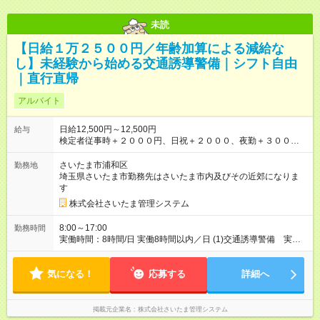
未読
【日給１万２５００円／年齢加算による減給な
し】未経験から始める交通誘導警備｜シフト自由
｜直行直帰
アルバイト
日給12,500円～12,500円
給与
検定者従事時＋２０００円、日祝＋２０００、夜勤＋３０００
円 遠隔地は別途交通費加算、年齢加算による減給はありません
【試用期間】試用期間なし
さいたま市浦和区
勤務地
埼玉県さいたま市勤務先はさいたま市内及びその近郊になりま
す
株式会社さいたま管理システム
8:00～17:00
勤務時間
実働時間：8時間/日 実働8時間以内／日 (1)交通誘導警備 実働8
時間 直行直帰 制服貸与
気になる！
応募する
詳細へ
掲載元企業名
株式会社さいたま管理システム