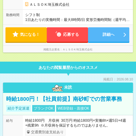
給与のコントロールも可能！＞ 夜勤や当務で22時から翌5時ま
ＡＬＳＯＫ埼玉株式会社
での勤務は25％の割増賃金になるので、日勤だけの社員より月2
万円くらい高くなります。担当施設次第で残業時間の調整もで
シフト制
勤務時間
きるため、「プライベート重視」「収入重視」などを伺いつ
1日あたりの実働時間：最大8時間/日 変形労働時間制（週平均実
つ、相談して決めていきましょう。 【試用期間】試用期間あり
働40 時間） ＜希望を踏まえ、いずれかを約6ヶ月継続＞ 【1／
試用期間の長さ：6ヶ月 雇用形態、給与は本採用時と同じです。
日勤】9：00～18：00（休憩時間60分） 【2／夜勤】18：00～
気になる！
09：00（休憩時間180分） 【3／当務】9：00～翌9：00（休憩
応募する
詳細へ
時間480分） ※残業は月30時間ほどです。時間外手当は100％別
途支給します。
掲載元企業名
ＡＬＳＯＫ埼玉株式会社
あなたの閲覧履歴からのオススメ
掲載日：2026.08.10
未読
時給1800円！【社員前提】南砂町での営業事務
紹介予定派遣
ブランクOK
WEB登録・面接OK
時給1800円 月収例 30万円 時給1800円×実働8h×週5日×4週
給与
+残業9h ※月収例を保証するものではありません。
交通費別途支給あり