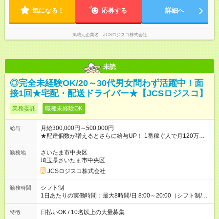
気になる！
応募する
詳細へ
掲載元企業名
JCSロジスコ株式会社
未読
◎完全未経験OK/20～30代男女問わず活躍中！面
接1回★宅配・配送ドライバー★【JCSロジスコ】
業務委託
職種未経験OK
月給300,000円～500,000円
給与
★配達個数が増えるとさらに給与UP！ 1番稼ぐ人で月120万ほ
ど！ ・主要都市エリア 月収55万円／週5日稼働 月収65万~112
万円／週6日稼働 ・地方郊外エリア 月収40万円／週5日稼働 月
さいたま市中央区
勤務地
収40万円~50万円／週6日稼働 ＜モデルイメージ＞ ■月収50万
埼玉県さいたま市中央区
円 (27歳男性/江東区在住)※元建築関係 1日150個配達×25日勤務
JCSロジスコ株式会社
(日休み) ■月収80万円(43歳男性/墨田区在住)※元営業 1日200個
配達×25日勤務(月休み) 【試用期間】試用期間なし
シフト制
勤務時間
1日あたりの実働時間：最大8時間/日 8:00～20:00（シフト制/実
働8時間） ※週5日勤務（場所次第では週4も有り） ※配達状況に
よって時間外での勤務可能性有り ※案件により多少の前後あり
日払いOK / 10名以上の大量募集
特徴