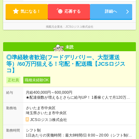
※配達が完了次第、帰社OKです
気になる！
応募する
詳細へ
掲載元企業名
JCSロジスコ株式会社
未読
◎準経験者歓迎(フードデリバリー、大型運送
等）/60万円狙える！宅配・配送職【JCSロジス
コ】
正社員
職種未経験OK
月給400,000円～600,000円
給与
★配達個数が増えるとさらに給与UP！ 1番稼ぐ人で月120万ほ
ど！ ・主要都市エリア 月収55万円／週5日稼働 月収65万~112
万円／週6日稼働 ・地方郊外エリア 月収40万円／週5日稼働 月
さいたま市中央区
勤務地
収40万円~50万円／週6日稼働 ＜モデルイメージ＞ ■月収50万
埼玉県さいたま市中央区
円 (27歳男性/江東区在住)※元建築関係 1日150個配達×25日勤務
JCSロジスコ株式会社
(日休み) ■月収80万円(43歳男性/墨田区在住)※元営業 1日200個
配達×25日勤務(月休み) 【試用期間】試用期間なし
シフト制
勤務時間
1日あたりの実働時間：最大8時間/日 8:00～20:00（シフト制/実