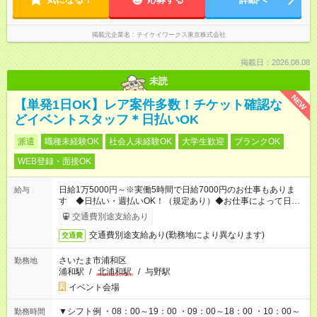
掲載元企業名
テイケイワークス東京株式会社
掲載日：2026.08.08
未読
NEW
【単発1日OK】レア案件多数！チケット確認な
どイベントスタッフ＊日払いOK
派遣
職種未経験OK
社会人未経験OK
大学生歓迎
ブランクOK
WEB登録・面接OK
日給1万5000円～※実働5時間で日給7000円のお仕事もありま
給与
す ◆日払い・週払いOK！（規定あり）◆お仕事によって日給も
異なります
交通費別途支給あり
交通費別途支給あり(勤務地により異なります)
交通費
さいたま市浦和区
勤務地
浦和駅
/
北浦和駅
/
与野駅
イベント会場
▼シフト例 ・08：00～19：00 ・09：00～18：00 ・10：00～
勤務時間