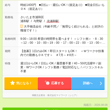
時給1400円 ■日払い・週払いOK！(規定あり) ■現金日払いも
給与
ＯＫ（規定あり）
さいたま市浦和区
勤務地
浦和駅
/
与野駅
/
北浦和駅
大手物流会社（年齢不問／「無理なく続けられる」と好評の
職場です！）
9:00～18:00 希望の時間帯を選べます！ ＜シフト例＞ ・8：30
勤務時間
～12：00 ・10：00～19：00 ・17：00～22：00 ・13：00～
22：00 ・22：00～翌6：00 など
【急募】1日のみOK！即日スタートもOK！ ＜Ｗワークや扶養
期間
内での勤務もＯＫです＞ ＃7月～＃8月～
週1日からOK
/
日払いOK
/
履歴書不要
/
40～50代活躍中
/
副
特徴
業・WワークOK
/
シフト勤務
/
電話対応なし
/
パソコンスキル
不要
気になる！
応募する
詳細へ
掲載元企業名
株式会社マイワーク（シニア）
掲載日：2026.08.08