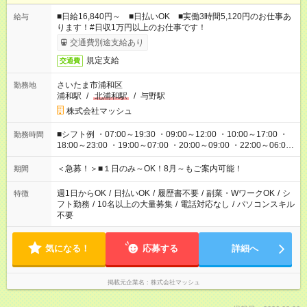
■日給16,840円～ ■日払いOK ■実働3時間5,120円のお仕事あ
給与
ります！#日収1万円以上のお仕事です！
交通費別途支給あり
規定支給
交通費
さいたま市浦和区
勤務地
浦和駅
/
北浦和駅
/
与野駅
株式会社マッシュ
■シフト例 ・07:00～19:30 ・09:00～12:00 ・10:00～17:00 ・
勤務時間
18:00～23:00 ・19:00～07:00 ・20:00～09:00 ・22:00～06:00
etc ★最短で3時間で5,120円のお仕事から 15時間で2万円近く稼
げるお仕事も！ ご希望のお時間に合わせてご紹介！ ※シフトは
＜急募！＞■１日のみ～OK！8月～もご案内可能！
期間
現場によって異なります。 ※勿論、休憩時間はあるのでご安心
ください！
週1日からOK
/
日払いOK
/
履歴書不要
/
副業・WワークOK
/
シ
特徴
フト勤務
/
10名以上の大量募集
/
電話対応なし
/
パソコンスキル
不要
気になる！
応募する
詳細へ
掲載元企業名
株式会社マッシュ