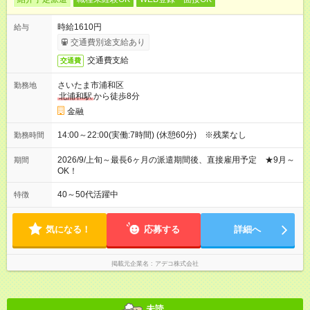
時給1610円
給与
交通費別途支給あり
交通費支給
交通費
さいたま市浦和区
勤務地
北浦和駅
から徒歩8分
金融
14:00～22:00(実働:7時間) (休憩60分) ※残業なし
勤務時間
2026/9/上旬～最長6ヶ月の派遣期間後、直接雇用予定 ★9月～
期間
OK！
40～50代活躍中
特徴
気になる！
応募する
詳細へ
掲載元企業名
アデコ株式会社
未読