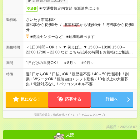
交通費別途支給あり
■ 交通費規定内支給 ※派遣先による
交通費
さいたま市浦和区
勤務地
浦和駅から徒歩5分
/
北浦和駅
から徒歩5分
/
与野駅から徒歩5
分
■物流センターなど ■勤務地選べます
＜1日3時間～OK！＞ ▼ 例えば… ▼ 15:00～18:00 15:00～
勤務時間
22:00 17:00～22:00 など こちら以外の時間もお気軽にご相談く
ださい！
1日だけの単発OK！ ＃8月～ ＃9月～
期間
週1日からOK
/
日払いOK
/
履歴書不要
/
40～50代活躍中
/
副
特徴
業・WワークOK
/
服装自由
/
シフト勤務
/
10名以上の大量募
集
/
電話対応なし
/
パソコンスキル不要
気になる！
応募する
詳細へ
掲載元企業名
株式会社バイトレ（キャムコムグループ）
掲載日：2026.08.07
未読