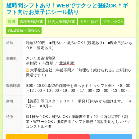
短時間シフトあり！WEBでサクッと登録OK＊ギ
フト向けお菓子にシール貼り
派遣
職種未経験OK
社会人未経験OK
大学生歓迎
ブランクOK
WEB登録・面接OK
時給1300円 ■日払い・週払いOK！(規定あり) ■現金日払いも
給与
ＯＫ（規定あり）
さいたま市浦和区
勤務地
浦和駅
/
与野駅
/
北浦和駅
大手物流会社（年齢不問／「無理なく続けられる」と好評の
職場です！）
9:00～18:00 希望の時間帯を選べます！ ＜シフト例＞ ・8：30
勤務時間
～12：00 ・10：00～19：00 ・17：00～22：00 ・13：00～
22：00 ・22：00～翌6：00 など
【急募】即日スタートＯＫ！ 単発1日のみから働けます。 ＃
期間
7月～ ＃8月～
週1日からOK
/
日払いOK
/
履歴書不要
/
40～50代活躍中
/
副
特徴
業・WワークOK
/
服装自由
/
シフト勤務
/
電話対応なし
/
パソ
コンスキル不要