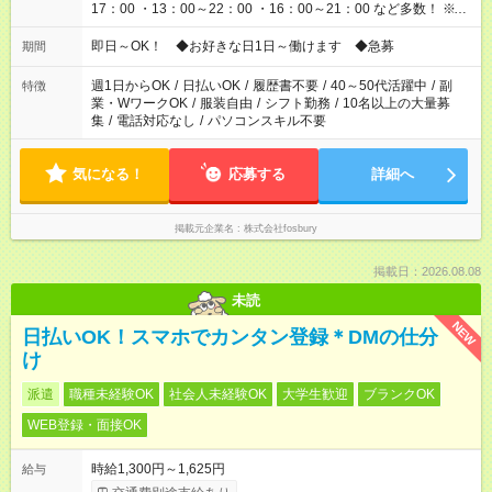
17：00 ・13：00～22：00 ・16：00～21：00 など多数！ ※お
仕事により勤務時間が異なります
即日～OK！ ◆お好きな日1日～働けます ◆急募
期間
週1日からOK
/
日払いOK
/
履歴書不要
/
40～50代活躍中
/
副
特徴
業・WワークOK
/
服装自由
/
シフト勤務
/
10名以上の大量募
集
/
電話対応なし
/
パソコンスキル不要
気になる！
応募する
詳細へ
掲載元企業名
株式会社fosbury
掲載日：2026.08.08
未読
NEW
日払いOK！スマホでカンタン登録＊DMの仕分
け
派遣
職種未経験OK
社会人未経験OK
大学生歓迎
ブランクOK
WEB登録・面接OK
時給1,300円～1,625円
給与