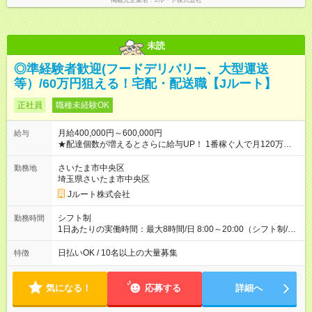
掲載元企業名
Jルート株式会社
未読
◎準経験者歓迎(フードデリバリー、大型運送
等）/60万円狙える！宅配・配送職【Jルート】
正社員
職種未経験OK
月給400,000円～600,000円
給与
★配達個数が増えるとさらに給与UP！ 1番稼ぐ人で月120万ほ
ど！ ・主要都市エリア 月収55万円／週5日稼働 月収65万~112
万円／週6日稼働 ・地方郊外エリア 月収40万円／週5日稼働 月
さいたま市中央区
勤務地
収40万円~50万円／週6日稼働 ＜モデルイメージ＞ ■月収50万
埼玉県さいたま市中央区
円 (27歳男性/江東区在住)※元建築関係 1日150個配達×25日勤務
Jルート株式会社
(日休み) ■月収80万円(43歳男性/墨田区在住)※元営業 1日200個
配達×25日勤務(月休み) 【試用期間】試用期間なし
シフト制
勤務時間
1日あたりの実働時間：最大8時間/日 8:00～20:00（シフト制/実
働8時間） ※週5日勤務（場所次第では週4も有り） ※配達状況に
よって時間外での勤務可能性有り ※案件により多少の前後あり
日払いOK / 10名以上の大量募集
特徴
※配達が完了次第、帰社OKです
気になる！
応募する
詳細へ