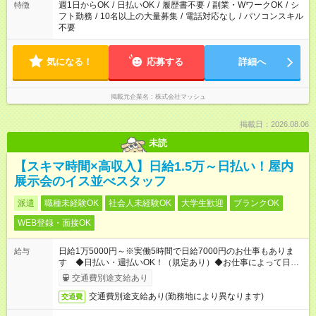
週1日からOK
/
日払いOK
/
履歴書不要
/
副業・WワークOK
/
シ
特徴
フト勤務
/
10名以上の大量募集
/
電話対応なし
/
パソコンスキル
不要
気になる！
応募する
詳細へ
掲載元企業名
株式会社マッシュ
掲載日：2026.08.06
未読
【スキマ時間×高収入】日給1.5万～日払い！屋内
展示会のイス並べスタッフ
派遣
職種未経験OK
社会人未経験OK
大学生歓迎
ブランクOK
WEB登録・面接OK
日給1万5000円～※実働5時間で日給7000円のお仕事もありま
給与
す ◆日払い・週払いOK！（規定あり）◆お仕事によって日給も
異なります
交通費別途支給あり
交通費別途支給あり(勤務地により異なります)
交通費