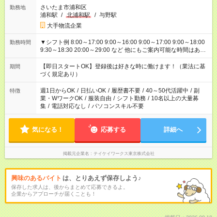
さいたま市浦和区
勤務地
浦和駅
/
北浦和駅
/
与野駅
大手物流企業
▼シフト例 8:00～17:00 9:00～16:00 9:00～17:00 9:00～18:00
勤務時間
9:30～18:30 20:00～29:00 など 他にもご案内可能な時間はあり
ます！ ご希望の勤務時間を教えてください＾＾
【即日スタートOK】登録後は好きな時に働けます！（業法に基
期間
づく規定あり）
週1日からOK
/
日払いOK
/
履歴書不要
/
40～50代活躍中
/
副
特徴
業・WワークOK
/
服装自由
/
シフト勤務
/
10名以上の大量募
集
/
電話対応なし
/
パソコンスキル不要
気になる！
応募する
詳細へ
掲載元企業名
テイケイワークス東京株式会社
興味のあるバイト
は、とりあえず保存しよう♪
保存した求人は、後からまとめて応募できるよ。
企業からアプローチが届くことも！