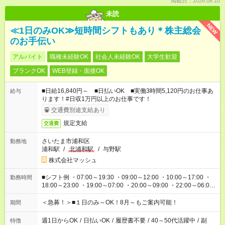
掲載日：2026.08.10
未読
NEW
≪1日のみOK≫短時間シフトもあり＊株主総会
のお手伝い
アルバイト
職種未経験OK
社会人未経験OK
大学生歓迎
ブランクOK
WEB登録・面接OK
■日給16,840円～ ■日払いOK ■実働3時間5,120円のお仕事あ
給与
ります！#日収1万円以上のお仕事です！
交通費別途支給あり
規定支給
交通費
さいたま市浦和区
勤務地
浦和駅
/
北浦和駅
/
与野駅
株式会社マッシュ
■シフト例 ・07:00～19:30 ・09:00～12:00 ・10:00～17:00 ・
勤務時間
18:00～23:00 ・19:00～07:00 ・20:00～09:00 ・22:00～06:00
etc ★最短で3時間で5,120円のお仕事から 15時間で2万円近く稼
げるお仕事も！ ご希望のお時間に合わせてご紹介！ ※シフトは
＜急募！＞■１日のみ～OK！8月～もご案内可能！
期間
現場によって異なります。 ※勿論、休憩時間はあるのでご安心
ください！
週1日からOK
/
日払いOK
/
履歴書不要
/
40～50代活躍中
/
副
特徴