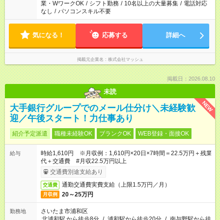
業・WワークOK
/
シフト勤務
/
10名以上の大量募集
/
電話対応
なし
/
パソコンスキル不要
気になる！
応募する
詳細へ
掲載元企業名
株式会社マッシュ
掲載日：2026.08.10
未読
NEW
大手銀行グループでのメール仕分け＼未経験歓
迎／午後スタート！力仕事あり
紹介予定派遣
職種未経験OK
ブランクOK
WEB登録・面接OK
時給1,610円 ※月収例：1,610円×20日×7時間＝22.5万円＋残業
給与
代＋交通費 #月収22.5万円以上
交通費別途支給あり
通勤交通費実費支給（上限1.5万円／月）
交通費
20～25万円
月収例
さいたま市浦和区
勤務地
北浦和駅
から徒歩8分
/
浦和駅から徒歩20分
/
南与野駅から徒