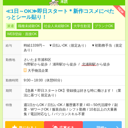
未読
NEW
≪1日～OK≫即日スタート＊新作コスメにぺた
っとシール貼り！
派遣
職種未経験OK
社会人未経験OK
大学生歓迎
ブランクOK
WEB登録・面接OK
時給1339円～ ▼日払いOK（規定あり） ▼初勤務手当（規定
給与
あり）
さいたま市浦和区
勤務地
与野駅から徒歩
/
浦和駅から徒歩
/
北浦和駅
から徒歩
大手物流企業
9:00～18:00（休憩60分）
勤務時間
【急募＊即日スタートOK】登録後は好きな時に働けます！（業
期間
法に基づく規定あり）
週1日からOK
/
日払いOK
/
履歴書不要
/
40～50代活躍中
/
副
特徴
業・WワークOK
/
服装自由
/
シフト勤務
/
10名以上の大量募
集
/
電話対応なし
/
パソコンスキル不要
気になる！
応募する
詳細へ