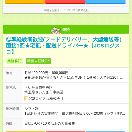
掲載元企業名
JCSロジスコ株式会社
未読
◎準経験者歓迎(フードデリバリー、大型運送等）
面接1回★宅配・配送ドライバー★【JCSロジス
コ】
業務委託
職種未経験OK
月給400,000円～600,000円
給与
★配達個数が増えるとさらに給与UP！ 1番稼ぐ人で月120万ほ
ど！ ・主要都市エリア 月収55万円／週5日稼働 月収65万~112
万円／週6日稼働 ・地方郊外エリア 月収40万円／週5日稼働 月
さいたま市中央区
勤務地
収40万円~50万円／週6日稼働 ＜モデルイメージ＞ ■月収50万
埼玉県さいたま市中央区
円 (27歳男性/江東区在住)※元建築関係 1日150個配達×25日勤務
JCSロジスコ株式会社
(日休み) ■月収80万円(43歳男性/墨田区在住)※元営業 1日200個
配達×25日勤務(月休み) 【試用期間】試用期間なし
シフト制
勤務時間
1日あたりの実働時間：最大8時間/日 8:00～20:00（シフト制/実
働8時間） ※週5日勤務（場所次第では週4も有り） ※配達状況に
よって時間外での勤務可能性有り ※案件により多少の前後あり
日払いOK / 10名以上の大量募集
特徴
※配達が完了次第、帰社OKです