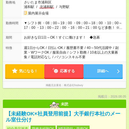
さいたま市浦和区
勤務地
浦和駅
/
北浦和駅
/
与野駅
屋内展示会場
▼シフト例 ・08：00～19：00 ・09：00～18：00 ・10：00～
勤務時間
17：00 ・13：00～22：00 ・16：00～21：00 など多数！ ※お
仕事により勤務時間が異なります
お好きな日1日～OK！すぐに働けます！ ◆急募
期間
週1日からOK
/
日払いOK
/
履歴書不要
/
40～50代活躍中
/
副
特徴
業・WワークOK
/
服装自由
/
シフト勤務
/
10名以上の大量募
集
/
電話対応なし
/
パソコンスキル不要
気になる！
応募する
詳細へ
掲載元企業名
株式会社fosbury
掲載日：2026.08.05
未読
【未経験OK×社員登用前提】大手銀行本社のメー
ル室仕分け
紹介予定派遣
職種未経験OK
WEB登録・面接OK