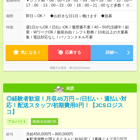
▼シフト例 ・08：00～19：00 ・09：00～18：00 ・10：00～
勤務時間
17：00 ・13：00～22：00 ・16：00～21：00 など多数！ ※お
仕事により勤務時間が異なります
即日～OK！ ◆お好きな日1日～働けます ◆急募
期間
週1日からOK
/
日払いOK
/
履歴書不要
/
40～50代活躍中
/
副
特徴
業・WワークOK
/
服装自由
/
シフト勤務
/
10名以上の大量募
集
/
電話対応なし
/
パソコンスキル不要
気になる！
応募する
詳細へ
掲載元企業名
株式会社fosbury
未読
◎経験者歓迎！月収45万円～/日払い・週払い対
応！配送スタッフ/初期費用0円！【JCSロジス
コ】
アルバイト
職種未経験OK
月給450,000円～800,000円
給与
★配達個数が増えるとさらに給与UP！ 1番稼ぐ人で月120万ほ