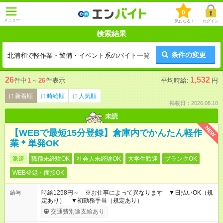
0
メニュー
気になる！
ログイン
検索結果
条件の変更
北浦和で軽作業・警備・イベント系のバイト一覧
26
1,532
件中
1
～
26
件表示
平均時給:
円
新着順
時給順
人気順
掲載日：2026.08.10
未読
NEW
【WEBで最短15分登録】倉庫内でかんたん軽作
業＊単発OK
派遣
職種未経験OK
社会人未経験OK
大学生歓迎
ブランクOK
WEB登録・面接OK
時給1258円～ ※お仕事によって異なります ▼日払いOK（規
給与
定あり） ▼初勤務手当（規定あり）
交通費別途支給あり