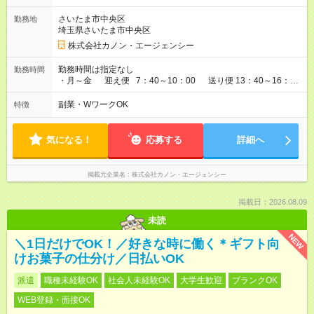
給：1,678円 【試用期間】試用期間あり 試用期間の長さ：3ヶ月
雇用形態、給与は本採用時と同じです。
さいたま市中央区
勤務地
埼玉県さいたま市中央区
株式会社カノン・エージェンシー
勤務時間は指定なし
勤務時間
・月～金 迎え便 7：40～10：00 送り便 13：40～16：
00 ※準備時間各30分ずつ含む ・間の時間は基本自由ですが、
行事や雑務がある場合はお手伝いしていただきます。（別途手
副業・WワークOK
特徴
当支給）
気になる！
応募する
詳細へ
掲載元企業名
株式会社カノン・エージェンシー
掲載日：2026.08.09
未読
NEW
＼1日だけでOK！／好きな時に働く＊ギフト向
けお菓子の仕分け／日払いOK
派遣
職種未経験OK
社会人未経験OK
大学生歓迎
ブランクOK
WEB登録・面接OK