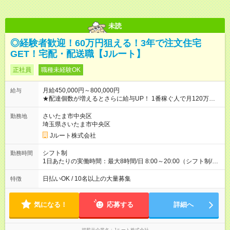
未読
◎経験者歓迎！60万円狙える！3年で注文住宅
GET！宅配・配送職【Jルート】
正社員
職種未経験OK
月給450,000円～800,000円
給与
★配達個数が増えるとさらに給与UP！ 1番稼ぐ人で月120万ほ
ど！ ・主要都市エリア 月収55万円／週5日稼働 月収65万~112
万円／週6日稼働 ・地方郊外エリア 月収40万円／週5日稼働 月
さいたま市中央区
勤務地
収40万円~50万円／週6日稼働 ＜モデルイメージ＞ ■月収50万
埼玉県さいたま市中央区
円 (27歳男性/江東区在住)※元建築関係 1日150個配達×25日勤務
Jルート株式会社
(日休み) ■月収80万円(43歳男性/墨田区在住)※元営業 1日200個
配達×25日勤務(月休み) 【試用期間】試用期間なし
シフト制
勤務時間
1日あたりの実働時間：最大8時間/日 8:00～20:00（シフト制/実
働8時間） ※週5日勤務（場所次第では週4も有り） ※配達状況に
よって時間外での勤務可能性有り ※案件により多少の前後あり
日払いOK / 10名以上の大量募集
特徴
※配達が完了次第、帰社OKです
気になる！
応募する
詳細へ