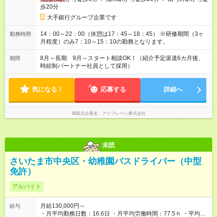
歩20分
大手銀行グループ企業です
14：00～22：00（休憩は17：45～18：45） ※研修期間（3ヶ
勤務時間
月程度）のみ7：10～15：10の勤務となります。
8月～長期 9月～スタート相談OK！（紹介予定派遣6カ月後、
期間
時給制パートナー社員として採用）
気になる！
応募する
詳細へ
掲載元企業名
アイブレーン株式会社
未読
さいたま市中央区・幼稚園バスドライバー（中型
免許）
アルバイト
月給130,000円～
給与
・月平均勤務日数：16.6日 ・月平均労働時間：77.5ｈ ・平均時