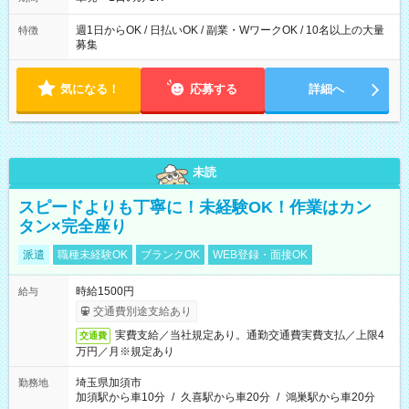
週1日からOK / 日払いOK / 副業・WワークOK / 10名以上の大量
特徴
募集
気になる！
応募する
詳細へ
未読
スピードよりも丁寧に！未経験OK！作業はカン
タン×完全座り
派遣
職種未経験OK
ブランクOK
WEB登録・面接OK
時給1500円
給与
交通費別途支給あり
実費支給／当社規定あり。通勤交通費実費支払／上限4
交通費
万円／月※規定あり
埼玉県加須市
勤務地
加須駅から車10分
/
久喜駅から車20分
/
鴻巣駅から車20分