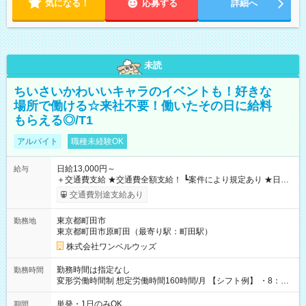
気になる！
応募する
詳細へ
未読
ちいさいかわいいキャラのイベントも！好きな
場所で働ける☆来社不要！働いたその日に給料
もらえる◎/T1
アルバイト
職種未経験OK
日給13,000円～
給与
＋交通費支給 ★交通費全額支給！ ┗案件により規定あり ★日払
いOK！（規定あり） ┗働いたその日に現金GET♪ お仕事後はコ
交通費別途支給あり
ンビニATMから 日払い分を引き落とせます！ 【試用期間】試
用期間なし
東京都町田市
勤務地
東京都町田市原町田（最寄り駅：町田駅）
株式会社ワンベルウッズ
勤務時間は指定なし
勤務時間
変形労働時間制 想定労働時間160時間/月 【シフト例】 ・8：00
～21：00
単発・1日のみOK
期間