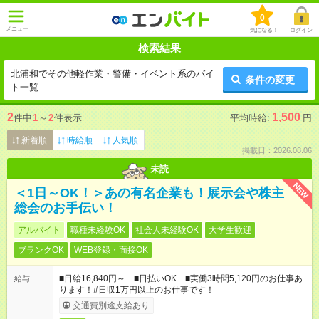
0
メニュー
気になる！
ログイン
検索結果
北浦和でその他軽作業・警備・イベント系のバイ
条件の変更
ト一覧
2
1,500
件中
1
～
2
件表示
平均時給:
円
新着順
時給順
人気順
掲載日：2026.08.06
未読
NEW
＜1日～OK！＞あの有名企業も！展示会や株主
総会のお手伝い！
アルバイト
職種未経験OK
社会人未経験OK
大学生歓迎
ブランクOK
WEB登録・面接OK
■日給16,840円～ ■日払いOK ■実働3時間5,120円のお仕事あ
給与
ります！#日収1万円以上のお仕事です！
交通費別途支給あり