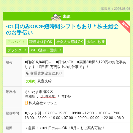
掲載日：2026.08.06
未読
NEW
≪1日のみOK≫短時間シフトもあり＊株主総会
のお手伝い
アルバイト
職種未経験OK
社会人未経験OK
大学生歓迎
ブランクOK
WEB登録・面接OK
■日給16,840円～ ■日払いOK ■実働3時間5,120円のお仕事あ
給与
ります！#日収1万円以上のお仕事です！
交通費別途支給あり
規定支給
交通費
さいたま市浦和区
勤務地
浦和駅
/
北浦和駅
/
与野駅
株式会社マッシュ
■シフト例 ・07:00～19:30 ・09:00～12:00 ・10:00～17:00 ・
勤務時間
18:00～23:00 ・19:00～07:00 ・20:00～09:00 ・22:00～06:00
etc ★最短で3時間で5,120円のお仕事から 15時間で2万円近く稼
げるお仕事も！ ご希望のお時間に合わせてご紹介！ ※シフトは
＜急募！＞■１日のみ～OK！8月～もご案内可能！
期間
現場によって異なります。 ※勿論、休憩時間はあるのでご安心