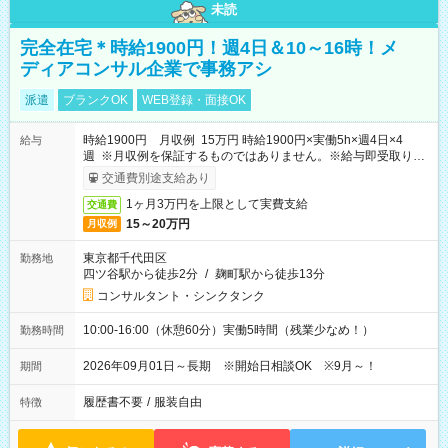
未読
完全在宅＊時給1900円！週4日＆10～16時！メ
ディアコンサル企業で事務アシ
派遣
ブランクOK
WEB登録・面接OK
時給1900円 月収例 15万円 時給1900円×実働5h×週4日×4
給与
週 ※月収例を保証するものではありません。※給与即受取りサ
ービス利用可（利用条件有）
交通費別途支給あり
1ヶ月3万円を上限として実費支給
交通費
15～20万円
月収例
東京都千代田区
勤務地
四ツ谷駅から徒歩2分
/
麹町駅から徒歩13分
コンサルタント・シンクタンク
10:00-16:00（休憩60分）実働5時間（残業少なめ！）
勤務時間
2026年09月01日～長期 ※開始日相談OK ※9月～！
期間
履歴書不要
/
服装自由
特徴