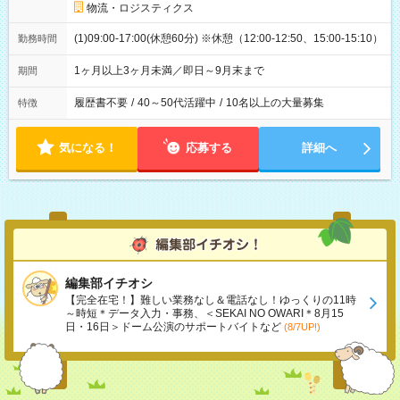
物流・ロジスティクス
(1)09:00-17:00(休憩60分) ※休憩（12:00-12:50、15:00-15:10）
勤務時間
1ヶ月以上3ヶ月未満／即日～9月末まで
期間
履歴書不要
/
40～50代活躍中
/
10名以上の大量募集
特徴
気になる！
応募する
詳細へ
編集部イチオシ
【完全在宅！】難しい業務なし＆電話なし！ゆっくりの11時
～時短＊データ入力・事務、＜SEKAI NO OWARI＊8月15
日・16日＞ドーム公演のサポートバイトなど
(8/7UP!)