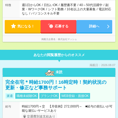
ください！
週1日からOK
/
日払いOK
/
履歴書不要
/
40～50代活躍中
/
副
特徴
業・WワークOK
/
シフト勤務
/
10名以上の大量募集
/
電話対応
なし
/
パソコンスキル不要
気になる！
応募する
詳細へ
掲載元企業名
株式会社マッシュ
あなたの閲覧履歴からのオススメ
掲載日：2026.08.07
未読
完全在宅＊時給1700円！16時定時！契約状況の
更新・修正など事務サポート
派遣
職種未経験OK
ブランクOK
WEB登録・面接OK
時給1700円＋交 【月収例】272,000円～ ■給与の前払いが可
給与
能な速払いサービスあり
交通費別途支給あり