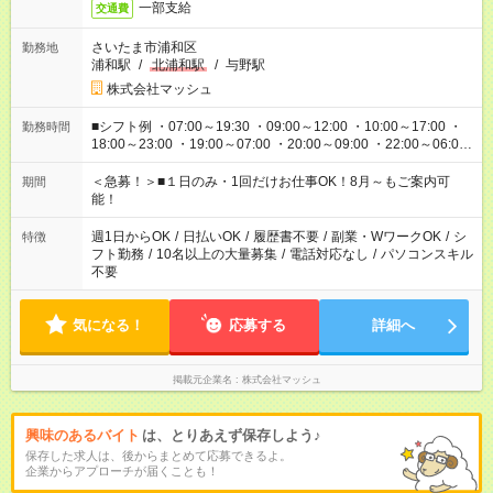
一部支給
交通費
さいたま市浦和区
勤務地
浦和駅
/
北浦和駅
/
与野駅
株式会社マッシュ
■シフト例 ・07:00～19:30 ・09:00～12:00 ・10:00～17:00 ・
勤務時間
18:00～23:00 ・19:00～07:00 ・20:00～09:00 ・22:00～06:00
etc ★最短で3時間で5,120円のお仕事から 15時間で2万円近く稼
げるお仕事も！ ご希望のお時間に合わせてご紹介！ ※シフトは
＜急募！＞■１日のみ・1回だけお仕事OK！8月～もご案内可
期間
現場によって異なります。 ※勿論、休憩時間はあるのでご安心
能！
ください！
週1日からOK
/
日払いOK
/
履歴書不要
/
副業・WワークOK
/
シ
特徴
フト勤務
/
10名以上の大量募集
/
電話対応なし
/
パソコンスキル
不要
気になる！
応募する
詳細へ
掲載元企業名
株式会社マッシュ
興味のあるバイト
は、とりあえず保存しよう♪
保存した求人は、後からまとめて応募できるよ。
企業からアプローチが届くことも！