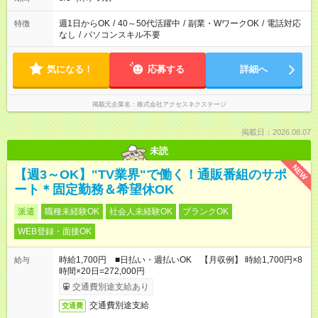
週1日からOK
/
40～50代活躍中
/
副業・WワークOK
/
電話対応
特徴
なし
/
パソコンスキル不要
気になる！
応募する
詳細へ
掲載元企業名
株式会社アクセスネクステージ
掲載日：2026.08.07
未読
NEW
【週3～OK】"TV業界"で働く！通販番組のサポ
ート＊固定勤務＆希望休OK
派遣
職種未経験OK
社会人未経験OK
ブランクOK
WEB登録・面接OK
時給1,700円 ■日払い・週払いOK 【月収例】 時給1,700円×8
給与
時間×20日=272,000円
交通費別途支給あり
交通費別途支給
交通費