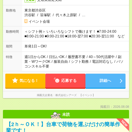
東京都渋谷区
勤務地
渋谷駅
/
笹塚駅
/
代々木上原駅
/
…
イベント会場
＜シフト例＞ いろいろなシフトで働けます！ ■7:00-24:00
勤務時間
■8:00-21:00 ■9:00-21:00 ■18:00-翌7:00 ■20:30-翌11:00 など
単発1日～OK!
期間
週1日からOK
/
日払いOK
/
履歴書不要
/
40～50代活躍中
/
副
特徴
業・WワークOK
/
服装自由
/
シフト勤務
/
電話対応なし
/
パソ
コンスキル不要
気になる！
応募する
詳細へ
掲載元企業名
株式会社シアーズ 【イベント】
掲載日：2026.08.08
未読
NEW
【2ｈ～ＯＫ！】台車で荷物を運ぶだけの簡単作
業です！