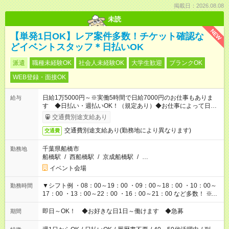
掲載日：2026.08.08
未読
NEW
【単発1日OK】レア案件多数！チケット確認な
どイベントスタッフ＊日払いOK
派遣
職種未経験OK
社会人未経験OK
大学生歓迎
ブランクOK
WEB登録・面接OK
日給1万5000円～※実働5時間で日給7000円のお仕事もありま
給与
す ◆日払い・週払いOK！（規定あり）◆お仕事によって日給も
異なります
交通費別途支給あり
交通費別途支給あり(勤務地により異なります)
交通費
千葉県船橋市
勤務地
船橋駅
/
西船橋駅
/
京成船橋駅
/
…
イベント会場
▼シフト例 ・08：00～19：00 ・09：00～18：00 ・10：00～
勤務時間
17：00 ・13：00～22：00 ・16：00～21：00 など多数！ ※お
仕事により勤務時間が異なります
即日～OK！ ◆お好きな日1日～働けます ◆急募
期間