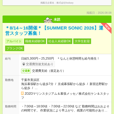
掲載元企業名
株式会社fosbury
掲載日：2026.08.08
未読
NEW
＊8/14～16開催＊【SUMMER SONIC 2026】運
営スタッフ募集！
アルバイト
職種未経験OK
社会人未経験OK
大学生歓迎
ブランクOK
日給5,300円～25,250円 ＊なんと休憩時間も給与発生！
給与
交通費別途支給あり
交通費支給（規定あり）
交通費
千葉市美浜区
勤務地
海浜幕張駅から徒歩7分
/
京成幕張駅から徒歩
/
新習志野駅か
ら徒歩
/
…
ZOZOマリンスタジアム＆幕張メッセ／株式会社ケン＆スタッ
フ
・7:00頃～18:00頃 ・7:00頃～22:00頃 など 勤務時間はおおよそ
勤務時間
の時間です。 作業状況により早上がり、残業の可能性がありま