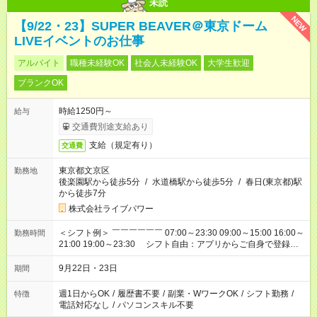
未読
NEW
【9/22・23】SUPER BEAVER＠東京ドーム
LIVEイベントのお仕事
アルバイト
職種未経験OK
社会人未経験OK
大学生歓迎
ブランクOK
時給1250円～
給与
交通費別途支給あり
支給（規定有り）
交通費
東京都文京区
勤務地
後楽園駅から徒歩5分
/
水道橋駅から徒歩5分
/
春日(東京都)駅
から徒歩7分
株式会社ライブパワー
＜シフト例＞ ￣￣￣￣￣￣ 07:00～23:30 09:00～15:00 16:00～
勤務時間
21:00 19:00～23:30 シフト自由：アプリからご自身で登録し
ていただきます ※時間は変更となる可能性があります
9月22日・23日
期間
週1日からOK
/
履歴書不要
/
副業・WワークOK
/
シフト勤務
/
特徴
電話対応なし
/
パソコンスキル不要