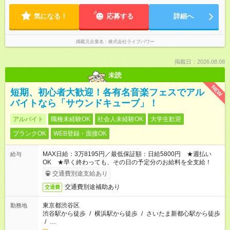
気になる！
応募する
詳細へ
掲載元企業名
株式会社ライブパワー
掲載日：2026.08.08
未読
NEW
短期、初心者大歓迎！各有名音楽フェスでアル
バイトなら「サウンドキューブ」！
アルバイト
職種未経験OK
社会人未経験OK
大学生歓迎
ブランクOK
WEB登録・面接OK
MAX日給：3万8195円／最低保証額：日給5800円 ★週払い
給与
OK ★早く終わっても、その日の予定分のお給料を全支給！
交通費別途支給あり
交通費別途補助あり
交通費
東京都渋谷区
勤務地
渋谷駅から徒歩
/
横浜駅から徒歩
/
さいたま新都心駅から徒歩
/
…