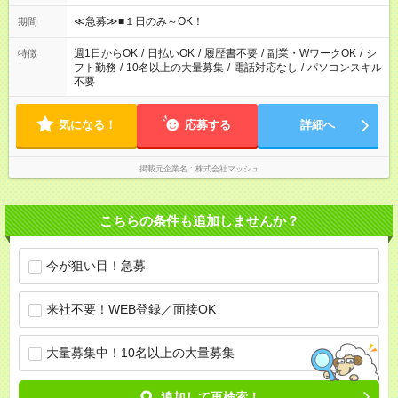
etc ★最短で3時間で5,120円のお仕事から 15時間で2万円近く稼
げるお仕事も！ ご希望のお時間に合わせてご紹介！ ※シフトは
≪急募≫■１日のみ～OK！
期間
現場によって異なります。 ※勿論、休憩時間はあるのでご安心
ください！
週1日からOK
/
日払いOK
/
履歴書不要
/
副業・WワークOK
/
シ
特徴
フト勤務
/
10名以上の大量募集
/
電話対応なし
/
パソコンスキル
不要
気になる！
応募する
詳細へ
掲載元企業名
株式会社マッシュ
こちらの条件も追加しませんか？
今が狙い目！急募
来社不要！WEB登録／面接OK
大量募集中！10名以上の大量募集
追加して再検索！