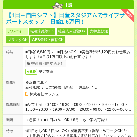
未読
NEW
【1日～自由シフト】日産スタジアムでライブサ
ポートスタッフ 日給1.6万円！
アルバイト
職種未経験OK
社会人未経験OK
大学生歓迎
ブランクOK
WEB登録・面接OK
■日給16,840円～ ■日払いOK ■実働3時間5,120円のお仕事あ
給与
ります！#日収1万円以上のお仕事です！
交通費別途支給あり
規定支給
交通費
横浜市港北区
勤務地
新横浜駅
/
日吉(神奈川県)駅
/
綱島駅
/
…
株式会社マッシュ
■シフト例 ・07:00～19:30 ・09:00～12:00 ・10:00～17:00 ・
勤務時間
18:00～23:00 ・19:00～07:00 ・20:00～09:00 ・22:00～06:00
etc ★最短で3時間で5,120円のお仕事から 15時間で2万円近く稼
げるお仕事も！ ご希望のお時間に合わせてご紹介！ ※シフトは
＜急募！＞■１日のみ～OK！8月～もご案内可能！
期間
現場によって異なります。 ※勿論、休憩時間はあるのでご安心
ください！
週1日からOK
/
日払いOK
/
履歴書不要
/
副業・WワークOK
/
シ
特徴
フト勤務
/
10名以上の大量募集
/
電話対応なし
/
パソコンスキル