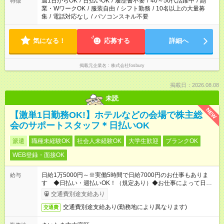
週1日からOK
/
日払いOK
/
履歴書不要
/
40～50代活躍中
/
副
特徴
業・WワークOK
/
服装自由
/
シフト勤務
/
10名以上の大量募
集
/
電話対応なし
/
パソコンスキル不要
気になる！
応募する
詳細へ
掲載元企業名
株式会社fosbury
掲載日：2026.08.08
未読
NEW
【激単1日勤務OK!】ホテルなどの会場で株主総
会のサポートスタッフ＊日払いOK
派遣
職種未経験OK
社会人未経験OK
大学生歓迎
ブランクOK
WEB登録・面接OK
日給1万5000円～※実働5時間で日給7000円のお仕事もありま
給与
す ◆日払い・週払いOK！（規定あり）◆お仕事によって日給も
異なります
交通費別途支給あり
交通費別途支給あり(勤務地により異なります)
交通費