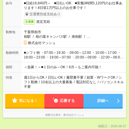
■日給16,840円～ ■日払いOK ■実働3時間5,120円のお仕事あ
給与
ります！#日収1万円以上のお仕事です！
交通費別途支給あり
規定支給
交通費
千葉県柏市
勤務地
柏駅
/
柏の葉キャンパス駅
/
南柏駅
/
…
株式会社マッシュ
■シフト例 ・07:00～19:30 ・09:00～12:00 ・10:00～17:00 ・
勤務時間
18:00～23:00 ・19:00～07:00 ・20:00～09:00 ・22:00～06:00
etc ★最短で3時間で5,120円のお仕事から 15時間で2万円近く稼
げるお仕事も！ ご希望のお時間に合わせてご紹介！ ※シフトは
＜急募！＞■１日のみ～OK！8月～もご案内可能！
期間
現場によって異なります。 ※勿論、休憩時間はあるのでご安心
ください！
週1日からOK
/
日払いOK
/
履歴書不要
/
副業・WワークOK
/
シ
特徴
フト勤務
/
10名以上の大量募集
/
電話対応なし
/
パソコンスキル
不要
気になる！
応募する
詳細へ
掲載元企業名
株式会社マッシュ
掲載日：2026.08.07