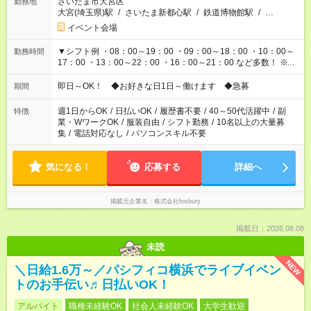
さいたま市大宮区
勤務地
大宮(埼玉県)駅
/
さいたま新都心駅
/
鉄道博物館駅
/
…
イベント会場
▼シフト例 ・08：00～19：00 ・09：00～18：00 ・10：00～
勤務時間
17：00 ・13：00～22：00 ・16：00～21：00 など多数！ ※お
仕事により勤務時間が異なります
即日～OK！ ◆お好きな日1日～働けます ◆急募
期間
週1日からOK
/
日払いOK
/
履歴書不要
/
40～50代活躍中
/
副
特徴
業・WワークOK
/
服装自由
/
シフト勤務
/
10名以上の大量募
集
/
電話対応なし
/
パソコンスキル不要
気になる！
応募する
詳細へ
掲載元企業名
株式会社fosbury
掲載日：2026.08.08
未読
NEW
＼日給1.6万～／パシフィコ横浜でライブイベン
トのお手伝い♬日払いOK！
アルバイト
職種未経験OK
社会人未経験OK
大学生歓迎