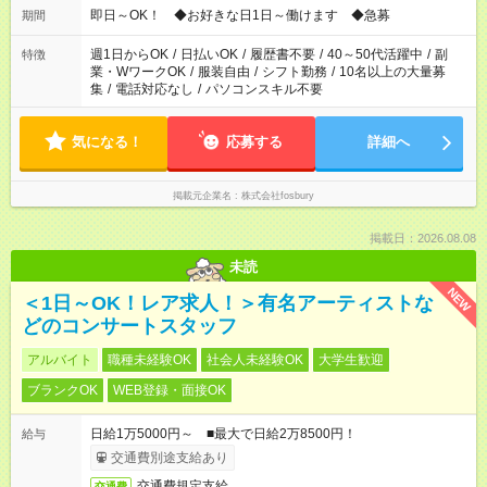
即日～OK！ ◆お好きな日1日～働けます ◆急募
期間
週1日からOK
/
日払いOK
/
履歴書不要
/
40～50代活躍中
/
副
特徴
業・WワークOK
/
服装自由
/
シフト勤務
/
10名以上の大量募
集
/
電話対応なし
/
パソコンスキル不要
気になる！
応募する
詳細へ
掲載元企業名
株式会社fosbury
掲載日：2026.08.08
未読
NEW
＜1日～OK！レア求人！＞有名アーティストな
どのコンサートスタッフ
アルバイト
職種未経験OK
社会人未経験OK
大学生歓迎
ブランクOK
WEB登録・面接OK
日給1万5000円～ ■最大で日給2万8500円！
給与
交通費別途支給あり
交通費規定支給
交通費