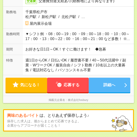
交通費別途支給あり(勤務地により異なります)
交通費
千葉県松戸市
勤務地
松戸駅
/
新松戸駅
/
北松戸駅
/
…
屋内展示会場
▼シフト例 ・08：00～19：00 ・09：00～18：00 ・10：00～
勤務時間
17：00 ・13：00～22：00 ・16：00～21：00 など多数！ ※お
仕事により勤務時間が異なります
お好きな日1日～OK！すぐに働けます！ ◆急募
期間
週1日からOK
/
日払いOK
/
履歴書不要
/
40～50代活躍中
/
副
特徴
業・WワークOK
/
服装自由
/
シフト勤務
/
10名以上の大量募
集
/
電話対応なし
/
パソコンスキル不要
気になる！
応募する
詳細へ
掲載元企業名
株式会社fosbury
興味のあるバイト
は、とりあえず保存しよう♪
保存した求人は、後からまとめて応募できるよ。
企業からアプローチが届くことも！