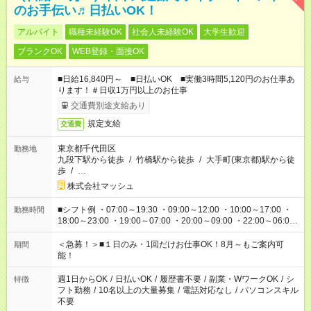
のお手伝い♬日払いOK！
アルバイト
職種未経験OK
社会人未経験OK
大学生歓迎
ブランクOK
WEB登録・面接OK
■日給16,840円～ ■日払いOK ■実働3時間5,120円のお仕事あ
給与
ります！＃日収1万円以上のお仕事
交通費別途支給あり
規定支給
交通費
東京都千代田区
勤務地
九段下駅から徒歩
/
竹橋駅から徒歩
/
大手町(東京都)駅から徒
歩
/
…
株式会社マッシュ
■シフト例 ・07:00～19:30 ・09:00～12:00 ・10:00～17:00 ・
勤務時間
18:00～23:00 ・19:00～07:00 ・20:00～09:00 ・22:00～06:00
etc ★最短で3時間で5,120円のお仕事から 15時間で2万円近く稼
げるお仕事も！ ご希望のお時間に合わせてご紹介！ ※シフトは
＜急募！＞■１日のみ・1回だけお仕事OK！8月～もご案内可
期間
現場によって異なります。 ※勿論、休憩時間はあるのでご安心
能！
ください！
週1日からOK
/
日払いOK
/
履歴書不要
/
副業・WワークOK
/
シ
特徴
フト勤務
/
10名以上の大量募集
/
電話対応なし
/
パソコンスキル
不要