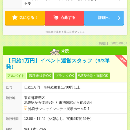
不要
気になる！
応募する
詳細へ
掲載元企業名
株式会社マッシュ
掲載日：2026.08.07
未読
NEW
【日給1万円】イベント運営スタッフ（9/3単
発）
アルバイト
職種未経験OK
ブランクOK
WEB登録・面接OK
日給1万円 ※時給換算1,700円以上
給与
東京都豊島区
勤務地
池袋駅から徒歩8分
/
東池袋駅から徒歩3分
池袋サンシャインシティ展示ホールD-1
12:00～17:45（休憩なし、実働5時間45分）
勤務時間
9/3（木）のみ
期間