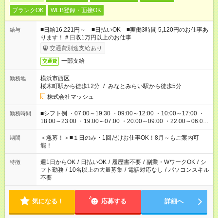
ブランクOK
WEB登録・面接OK
■日給16,221円～ ■日払いOK ■実働3時間 5,120円のお仕事あ
給与
ります！＃日収1万円以上のお仕事
交通費別途支給あり
一部支給
交通費
横浜市西区
勤務地
桜木町駅から徒歩12分
/
みなとみらい駅から徒歩5分
株式会社マッシュ
■シフト例 ・07:00～19:30 ・09:00～12:00 ・10:00～17:00 ・
勤務時間
18:00～23:00 ・19:00～07:00 ・20:00～09:00 ・22:00～06:00
etc ★最短で3時間で5,120円のお仕事から 15時間で2万円近く稼
げるお仕事も！ ご希望のお時間に合わせてご紹介！ ※シフトは
＜急募！＞■１日のみ・1回だけお仕事OK！8月～もご案内可
期間
現場によって異なります。 ※勿論、休憩時間はあるのでご安心
能！
ください！
週1日からOK
/
日払いOK
/
履歴書不要
/
副業・WワークOK
/
シ
特徴
フト勤務
/
10名以上の大量募集
/
電話対応なし
/
パソコンスキル
不要
気になる！
応募する
詳細へ