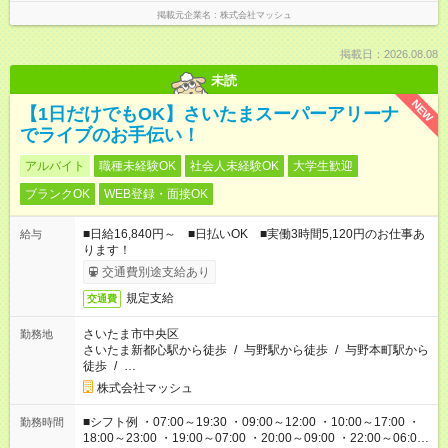
掲載元企業名
株式会社マッシュ
掲載日：2026.08.08
未読
NEW
【1日だけでもOK】さいたまスーパーアリーナ
でライブのお手伝い！
アルバイト
職種未経験OK
社会人未経験OK
大学生歓迎
ブランクOK
WEB登録・面接OK
■日給16,840円～ ■日払いOK ■実働3時間5,120円のお仕事あ
給与
ります！
交通費別途支給あり
規定支給
交通費
さいたま市中央区
勤務地
さいたま新都心駅から徒歩
/
与野駅から徒歩
/
与野本町駅から
徒歩
/
…
株式会社マッシュ
■シフト例 ・07:00～19:30 ・09:00～12:00 ・10:00～17:00 ・
勤務時間
18:00～23:00 ・19:00～07:00 ・20:00～09:00 ・22:00～06:00