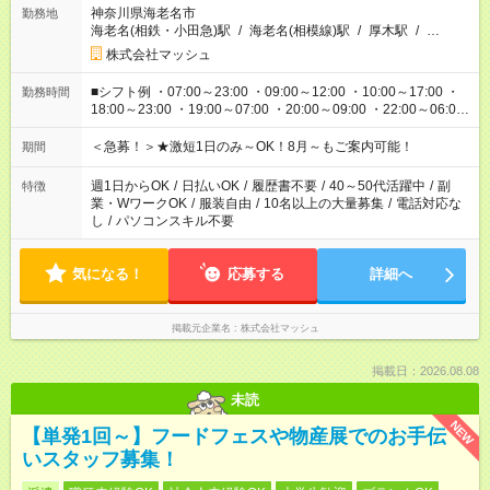
神奈川県海老名市
勤務地
海老名(相鉄・小田急)駅
/
海老名(相模線)駅
/
厚木駅
/
…
株式会社マッシュ
■シフト例 ・07:00～23:00 ・09:00～12:00 ・10:00～17:00 ・
勤務時間
18:00～23:00 ・19:00～07:00 ・20:00～09:00 ・22:00～06:00
etc ★最短3時間で5,120円のお仕事から／15時間で2万円近く稼
げるお仕事も！ ご希望のお時間に合わせてご紹介！ ※シフトは
＜急募！＞★激短1日のみ～OK！8月～もご案内可能！
期間
現場によって異なります。 ※勿論、休憩時間はあるのでご安心
ください！
週1日からOK
/
日払いOK
/
履歴書不要
/
40～50代活躍中
/
副
特徴
業・WワークOK
/
服装自由
/
10名以上の大量募集
/
電話対応な
し
/
パソコンスキル不要
気になる！
応募する
詳細へ
掲載元企業名
株式会社マッシュ
掲載日：2026.08.08
未読
NEW
【単発1回～】フードフェスや物産展でのお手伝
いスタッフ募集！