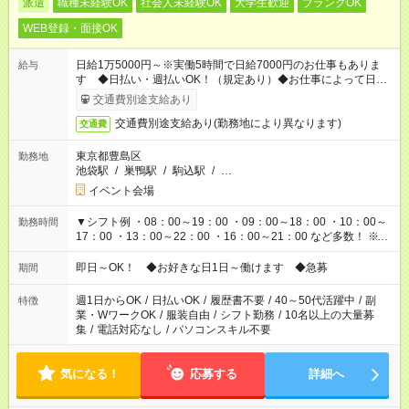
派遣
職種未経験OK
社会人未経験OK
大学生歓迎
ブランクOK
WEB登録・面接OK
日給1万5000円～※実働5時間で日給7000円のお仕事もありま
給与
す ◆日払い・週払いOK！（規定あり）◆お仕事によって日給も
異なります
交通費別途支給あり
交通費別途支給あり(勤務地により異なります)
交通費
東京都豊島区
勤務地
池袋駅
/
巣鴨駅
/
駒込駅
/
…
イベント会場
▼シフト例 ・08：00～19：00 ・09：00～18：00 ・10：00～
勤務時間
17：00 ・13：00～22：00 ・16：00～21：00 など多数！ ※お
仕事により勤務時間が異なります
即日～OK！ ◆お好きな日1日～働けます ◆急募
期間
週1日からOK
/
日払いOK
/
履歴書不要
/
40～50代活躍中
/
副
特徴
業・WワークOK
/
服装自由
/
シフト勤務
/
10名以上の大量募
集
/
電話対応なし
/
パソコンスキル不要
気になる！
応募する
詳細へ