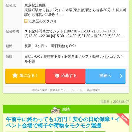
東京都江東区
勤務地
東陽町駅から徒歩12分
/
木場(東京都)駅から徒歩20分
/
錦糸町
駅から都営バス5分
/
…
江東区のスタジオ
▼下記時間帯にてシフト [1]06:30～15:30 [2]08:30～17:30
勤務時間
[3]13:30～22:30 [4]15:30～24:30 [5]21:30～翌06:30 [6]23:30～
翌08:30 ※実働8時間／休憩60分 ※時間帯の中から固定勤務も可
能です
長期 3ヶ月～ 即日勤務もOK！
期間
日払いOK
/
履歴書不要
/
服装自由
/
シフト勤務
/
パソコンスキ
特徴
ル不要
気になる！
応募する
詳細へ
掲載元企業名
株式会社ティー・シー・シー 横浜営業所
掲載日：2026.08.07
未読
NEW
午前中に終わっても1万円！安心の日給保障＊イ
ベント会場で椅子や荷物をモクモク運搬