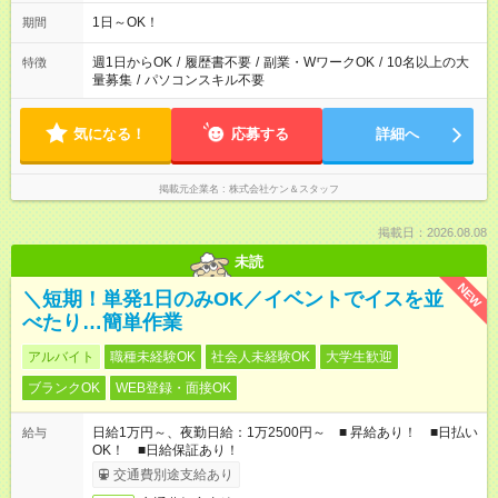
す。
1日～OK！
期間
週1日からOK
/
履歴書不要
/
副業・WワークOK
/
10名以上の大
特徴
量募集
/
パソコンスキル不要
気になる！
応募する
詳細へ
掲載元企業名
株式会社ケン＆スタッフ
掲載日：2026.08.08
未読
NEW
＼短期！単発1日のみOK／イベントでイスを並
べたり…簡単作業
アルバイト
職種未経験OK
社会人未経験OK
大学生歓迎
ブランクOK
WEB登録・面接OK
日給1万円～、夜勤日給：1万2500円～ ■ 昇給あり！ ■日払い
給与
OK！ ■日給保証あり！
交通費別途支給あり