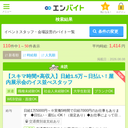
0
メニュー
気になる！
ログイン
検索結果
条件の変更
イベントスタッフ・会場設営のバイト一覧
110
1,414
件中
1
～
50
件表示
平均時給:
円
新着順
時給順
人気順
掲載日：2026.08.08
未読
NEW
【スキマ時間×高収入】日給1.5万～日払い！屋
内展示会のイス並べスタッフ
派遣
職種未経験OK
社会人未経験OK
大学生歓迎
ブランクOK
WEB登録・面接OK
日給1万5000円～※実働5時間で日給7000円のお仕事もありま
給与
す ◆日払い・週払いOK！（規定あり）◆お仕事によって日給も
異なります
交通費別途支給あり