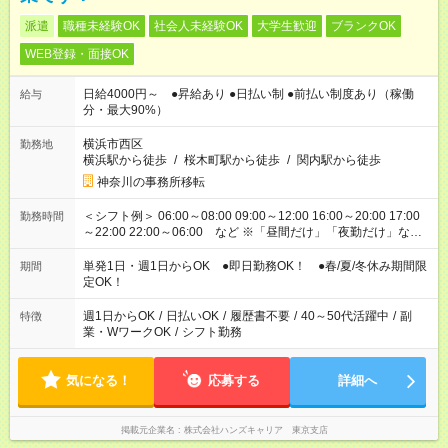
派遣
職種未経験OK
社会人未経験OK
大学生歓迎
ブランクOK
WEB登録・面接OK
日給4000円～ ●昇給あり ●日払い制 ●前払い制度あり（稼働
給与
分・最大90%）
横浜市西区
勤務地
横浜駅から徒歩
/
桜木町駅から徒歩
/
関内駅から徒歩
神奈川の事務所移転
＜シフト例＞ 06:00～08:00 09:00～12:00 16:00～20:00 17:00
勤務時間
～22:00 22:00～06:00 など ※「昼間だけ」「夜勤だけ」など
の希望OK
単発1日・週1日からOK ●即日勤務OK！ ●春/夏/冬休み期間限
期間
定OK！
週1日からOK
/
日払いOK
/
履歴書不要
/
40～50代活躍中
/
副
特徴
業・WワークOK
/
シフト勤務
気になる！
応募する
詳細へ
掲載元企業名
株式会社ハンズキャリア 東京支店