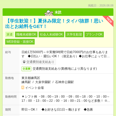
掲載日：2026.08.08
未読
NEW
【学生歓迎！】夏休み限定！タイパ抜群！思い
出とお給料をGET！
派遣
職種未経験OK
社会人未経験OK
大学生歓迎
ブランクOK
WEB登録・面接OK
日給1万5000円～※実働5時間で日給7000円のお仕事もありま
給与
す ◆日払い・週払いOK！（規定あり）◆お仕事によって日給も
異なります
交通費別途支給あり
交通費別途支給あり(勤務地により異なります)
交通費
東京都練馬区
勤務地
練馬駅
/
大泉学園駅
/
石神井公園駅
イベント会場
▼シフト例 ・08：00～19：00 ・09：00～18：00 ・10：00～
勤務時間
17：00 ・13：00～22：00 ・16：00～21：00 など多数！ ※お
仕事により勤務時間が異なります
即日～OK！ ◆お好きな日1日～働けます ◆急募
期間