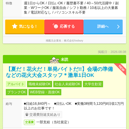
週1日からOK
/
日払いOK
/
履歴書不要
/
40～50代活躍中
/
副
特徴
業・WワークOK
/
服装自由
/
シフト勤務
/
10名以上の大量募
集
/
電話対応なし
/
パソコンスキル不要
気になる！
応募する
詳細へ
掲載元企業名
株式会社fosbury
掲載日：2026.08.08
未読
NEW
【夏だ！花火だ！単発バイトだ!!】会場の準備
などの花火大会スタッフ＊激単1日OK
アルバイト
職種未経験OK
社会人未経験OK
大学生歓迎
ブランクOK
WEB登録・面接OK
■日給16,840円～ ■日払いOK ■実働3時間 5,120円#日収1万円
給与
以上のお仕事です！
交通費別途支給あり
一部支給（当社規定）
交通費