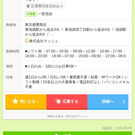
交通費別途支給あり
一部支給
交通費
東京都豊島区
勤務地
東池袋駅から徒歩3分
/
東池袋四丁目駅から徒歩4分
/
池袋駅
から徒歩8分
/
…
株式会社マッシュ
■シフト例 ・07:00～19:30 ・09:00～12:00 ・10:00～17:00 ・
勤務時間
18:00～23:00 ・19:00～07:00 ・20:00～09:00 ・22:00～06:00
etc ★最短で3時間で5,120円のお仕事から 15時間で2万円近く稼
げるお仕事も！ ご希望のお時間に合わせてご紹介！ ※シフトは
■１日のみ・1回だけお仕事OK！
期間
現場によって異なります。 ※勿論、休憩時間はあるのでご安心
ください！
週1日からOK
/
日払いOK
/
履歴書不要
/
副業・WワークOK
/
シ
特徴
フト勤務
/
10名以上の大量募集
/
電話対応なし
/
パソコンスキル
不要
気になる！
応募する
詳細へ
掲載元企業名
株式会社マッシュ
掲載日：2026.08.08