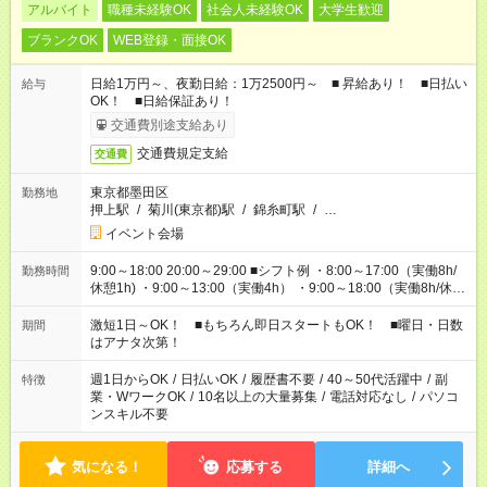
アルバイト
職種未経験OK
社会人未経験OK
大学生歓迎
ブランクOK
WEB登録・面接OK
日給1万円～、夜勤日給：1万2500円～ ■ 昇給あり！ ■日払い
給与
OK！ ■日給保証あり！
交通費別途支給あり
交通費規定支給
交通費
東京都墨田区
勤務地
押上駅
/
菊川(東京都)駅
/
錦糸町駅
/
…
イベント会場
9:00～18:00 20:00～29:00 ■シフト例 ・8:00～17:00（実働8h/
勤務時間
休憩1h) ・9:00～13:00（実働4h） ・9:00～18:00（実働8h/休憩
1h) ・13:00～17:00（実働4h) ・21:00～翌5:00（実働7h/休憩
1h) など 作業時間は4h～8hで現場により変動あり！ 早く終わ
激短1日～OK！ ■もちろん即日スタートもOK！ ■曜日・日数
期間
っても日給保証！ シフトはお気軽にご相談ください♪
はアナタ次第！
週1日からOK
/
日払いOK
/
履歴書不要
/
40～50代活躍中
/
副
特徴
業・WワークOK
/
10名以上の大量募集
/
電話対応なし
/
パソコ
ンスキル不要
気になる！
応募する
詳細へ