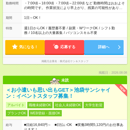
・7:00頃～18:00頃 ・7:00頃～22:00頃 など 勤務時間はおおよそ
勤務時間
の時間です。 作業状況により早上がり、残業の可能性がありま
す。
1日～OK！
期間
週1日からOK
/
履歴書不要
/
副業・WワークOK
/
シフト勤
特徴
務
/
10名以上の大量募集
/
パソコンスキル不要
気になる！
応募する
詳細へ
掲載元企業名
株式会社ケン＆スタッフ
掲載日：2026.08.08
未読
NEW
＜お小遣いも思い出もGET＞池袋サンシャイ
ン：イベントスタッフ募集！
アルバイト
職種未経験OK
社会人未経験OK
大学生歓迎
ブランクOK
WEB登録・面接OK
■日給16,840円～ ■日払いOK ■実働3時間5,120円のお仕事あ
給与
ります！