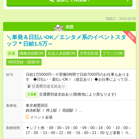
掲載日：2026.08.08
未読
NEW
＼単発＆日払いOK／エンタメ系のイベントスタ
ッフ＊日給1.5万～
派遣
職種未経験OK
社会人未経験OK
大学生歓迎
ブランクOK
WEB登録・面接OK
日給1万5000円～※実働5時間で日給7000円のお仕事もありま
給与
す ◆日払い・週払いOK！（規定あり）◆お仕事によって日給も
異なります
交通費別途支給あり
交通費別途支給あり(勤務地により異なります)
交通費
東京都墨田区
勤務地
錦糸町駅
/
押上駅
/
両国駅
/
…
イベント会場
▼シフト例 ・08：00～19：00 ・09：00～18：00 ・10：00～
勤務時間
17：00 ・13：00～22：00 ・16：00～21：00 など多数！ ※お
仕事により勤務時間が異なります