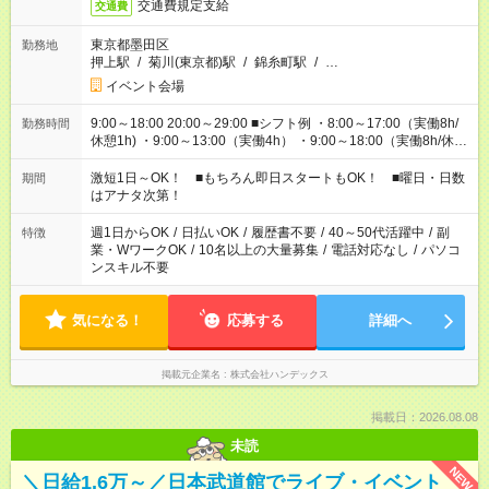
交通費規定支給
交通費
東京都墨田区
勤務地
押上駅
/
菊川(東京都)駅
/
錦糸町駅
/
…
イベント会場
9:00～18:00 20:00～29:00 ■シフト例 ・8:00～17:00（実働8h/
勤務時間
休憩1h) ・9:00～13:00（実働4h） ・9:00～18:00（実働8h/休憩
1h) ・13:00～17:00（実働4h) ・21:00～翌5:00（実働7h/休憩
1h) など 作業時間は4h～8hで現場により変動あり！ 早く終わ
激短1日～OK！ ■もちろん即日スタートもOK！ ■曜日・日数
期間
っても日給保証！ シフトはお気軽にご相談ください♪
はアナタ次第！
週1日からOK
/
日払いOK
/
履歴書不要
/
40～50代活躍中
/
副
特徴
業・WワークOK
/
10名以上の大量募集
/
電話対応なし
/
パソコ
ンスキル不要
気になる！
応募する
詳細へ
掲載元企業名
株式会社ハンデックス
掲載日：2026.08.08
未読
NEW
＼日給1.6万～／日本武道館でライブ・イベント