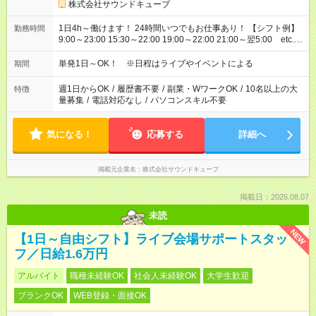
株式会社サウンドキューブ
1日4h～働けます！ 24時間いつでもお仕事あり！ 【シフト例】
勤務時間
9:00～23:00 15:30～22:00 19:00～22:00 21:00～翌5:00 etc...
※現場により異なります 【日給例】 案内／1万5743円（9:00～
23:00） グッズ販売／1万5503円（8:00～22:00） 会場準備／
単発1日～OK！ ※日程はライブやイベントによる
期間
5593円（21:00～23:30） 会場片付け／1万1505円（21:00～翌
5:00）
週1日からOK
/
履歴書不要
/
副業・WワークOK
/
10名以上の大
特徴
量募集
/
電話対応なし
/
パソコンスキル不要
気になる！
応募する
詳細へ
掲載元企業名
株式会社サウンドキューブ
掲載日：2026.08.07
未読
NEW
【1日～自由シフト】ライブ会場サポートスタッ
フ／日給1.6万円
アルバイト
職種未経験OK
社会人未経験OK
大学生歓迎
ブランクOK
WEB登録・面接OK