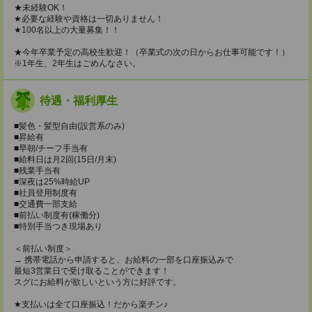
★未経験OK！
★必要な経験や資格は一切ありません！
★100名以上の大量募集！！
★今年卒業予定の高校生歓迎！（卒業式の次の日からお仕事可能です！）
※1年生、2年生はごめんなさい。
待遇・福利厚生
■髪色・髪型自由(設営系のみ)
■昇給有
■早朝/チーフ手当有
■給料日は月2回(15日/月末)
■残業手当有
■深夜は25%時給UP
■社員登用制度有
■交通費一部支給
■前払い制度有(稼働分)
■特別手当つき現場あり
＜前払い制度＞
→ 携帯電話から申請すると、お給料の一部を口座振込みで
最短3営業日で受け取ることができます！
スグにお給料が欲しいという方に好評です。
★支払いは全て口座振込！だから楽チン♪