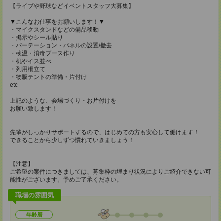
【ライブや野球などイベントスタッフ大募集】
▼こんなお仕事をお願いします！▼
・マイクスタンドなどの備品移動
・掲示やシール貼り
・パーテーション・パネルの設置/撤去
・検温・消毒ブース作り
・机やイス並べ
・列用柵立て
・物販テントの準備・片付け
etc
上記のような、会場づくり・お片付けを
お願い致します！
先輩がしっかりサポートするので、はじめての方も安心して働けます！
できることから少しずつ慣れていきましょう！
【注意】
ご希望の案件につきましては、募集枠の埋まり状況によりご紹介できない可
能性がございます。予めご了承ください。
職場の雰囲気
年齢層