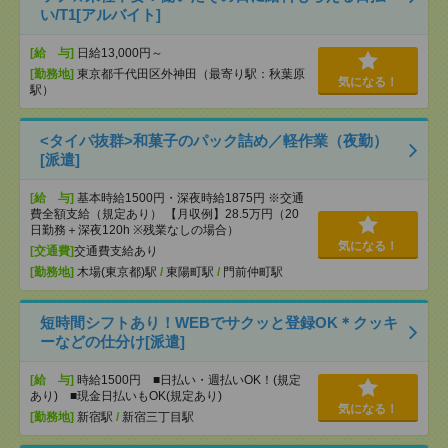
い/T1[アルバイト]
[給 与]
日給13,000円～
[勤務地]
東京都千代田区外神田（最寄り駅：秋葉原
気になる！
駅）
<タイパ抜群>和菓子のパック詰め／軽作業（夜勤）
[派遣]
[給 与]
基本時給1500円・深夜時給1875円 ※交通
費全額支給（規定あり） 【月収例】28.5万円（20
日勤務＋深夜120h ※残業なしの場合）
気になる！
[交通費]
交通費支給あり
[勤務地]
木場(東京都)駅
/
東陽町駅
/
門前仲町駅
短時間シフトあり！WEBでサクッと登録OK＊クッキ
ーなどの仕分け[派遣]
[給 与]
時給1500円 ■日払い・週払いOK！(規定
あり) ■現金日払いもOK(規定あり)
気になる！
[勤務地]
新宿駅
/
新宿三丁目駅