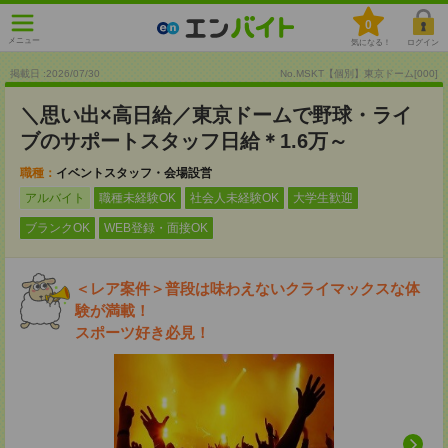
0
メニュー
気になる！
ログイン
掲載日 :2026
/
07
/
30
No.MSKT【個別】東京ドーム[000]
＼思い出×高日給／東京ドームで野球・ライ
ブのサポートスタッフ日給＊1.6万～
職種：
イベントスタッフ・会場設営
アルバイト
職種未経験OK
社会人未経験OK
大学生歓迎
ブランクOK
WEB登録・面接OK
＜レア案件＞普段は味わえないクライマックスな体
験が満載！
スポーツ好き必見！