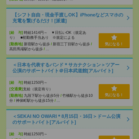
【シフト自由・現金手渡しOK】iPhoneなどスマホの
充電を繋げるだけ！[派遣]
[給 与]
時給1414円～ ▼日払いOK（規定あ
り） ■初勤務手当あり ※規定による
[勤務地]
新宿駅から徒歩
/
新宿三丁目駅から徒歩
/
気になる！
高田馬場駅から徒歩
/
…
＜日本を代表するバンド＊サカナクション＞ツアー
公演のサポートバイト＠日本武道館[アルバイト]
[給 与]
時給1250円～
[交通費]
支給（規定有り）
気になる！
[勤務地]
九段下駅から徒歩5分
/
竹橋駅から徒歩10
分
/
神保町駅から徒歩15分
/
…
＜SEKAI NO OWARI＊8月15日・16日＞ドーム公演
のサポートバイト[アルバイト]
[給 与]
時給1250円～