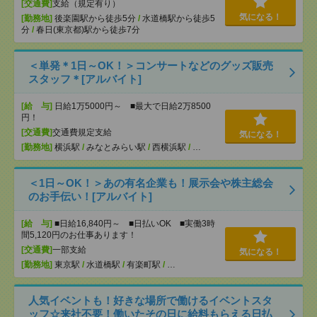
[交通費]
支給（規定有り）
気になる！
[勤務地]
後楽園駅から徒歩5分
/
水道橋駅から徒歩5
分
/
春日(東京都)駅から徒歩7分
＜単発＊1日～OK！＞コンサートなどのグッズ販売
スタッフ＊[アルバイト]
[給 与]
日給1万5000円～ ■最大で日給2万8500
円！
[交通費]
交通費規定支給
気になる！
[勤務地]
横浜駅
/
みなとみらい駅
/
西横浜駅
/
…
＜1日～OK！＞あの有名企業も！展示会や株主総会
のお手伝い！[アルバイト]
[給 与]
■日給16,840円～ ■日払いOK ■実働3時
間5,120円のお仕事あります！
[交通費]
一部支給
気になる！
[勤務地]
東京駅
/
水道橋駅
/
有楽町駅
/
…
人気イベントも！好きな場所で働けるイベントスタ
ッフ☆来社不要！働いたその日に給料もらえる日払