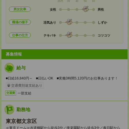
20代
30
40
50
60
男女比率
女性
男性
職場の様子
活気あり
しずか
仕事の仕方
テキパキ
コツコツ
募集情報
給与
■日給16,840円～ ■日払いOK ■実働3時間5,120円のお仕事あります！
交通費別途支給あり
一部支給
交通費
勤務地
東京都文京区
≪東京ドーム≫水道橋駅から徒歩3分／後楽園駅から徒歩3分／春日駅から