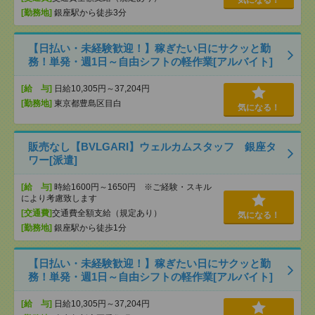
気になる！
[勤務地]
銀座駅から徒歩3分
【日払い・未経験歓迎！】稼ぎたい日にサクッと勤
務！単発・週1日～自由シフトの軽作業[アルバイト]
[給 与]
日給10,305円～37,204円
[勤務地]
東京都豊島区目白
気になる！
販売なし【BVLGARI】ウェルカムスタッフ 銀座タ
ワー[派遣]
[給 与]
時給1600円～1650円 ※ご経験・スキル
により考慮致します
[交通費]
交通費全額支給（規定あり）
気になる！
[勤務地]
銀座駅から徒歩1分
【日払い・未経験歓迎！】稼ぎたい日にサクッと勤
務！単発・週1日～自由シフトの軽作業[アルバイト]
[給 与]
日給10,305円～37,204円