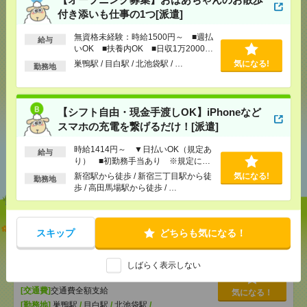
気になる！
電話応募
付き添いも仕事の1つ[派遣]
無資格未経験：時給1500円～ ■週払
給与
いOK ■扶養内OK ■日収1万2000円
メール
LINE
で送る
で送る
以上
巣鴨駅 / 目白駅 / 北池袋駅 / …
気になる!
勤務地
シェア
ツイート
ブックマーク
【シフト自由・現金手渡しOK】iPhoneなど
スマホの充電を繋げるだけ！[派遣]
時給1414円～ ▼日払いOK（規定あ
あなたの閲覧履歴からの
給与
り） ■初勤務手当あり ※規定によ
おすすめ
る
新宿駅から徒歩 / 新宿三丁目駅から徒
気になる!
勤務地
歩 / 高田馬場駅から徒歩 / …
【オープニング募集】おばあちゃんのお散歩付き添
スキップ
どちらも気になる！
いも仕事の1つ[派遣]
しばらく表示しない
[給 与]
無資格未経験：時給1500円～ ■週払い
OK ■扶養内OK ■日収1万2000円以上
[交通費]
交通費全額支給
気になる！
[勤務地]
巣鴨駅
/
目白駅
/
北池袋駅
/
…