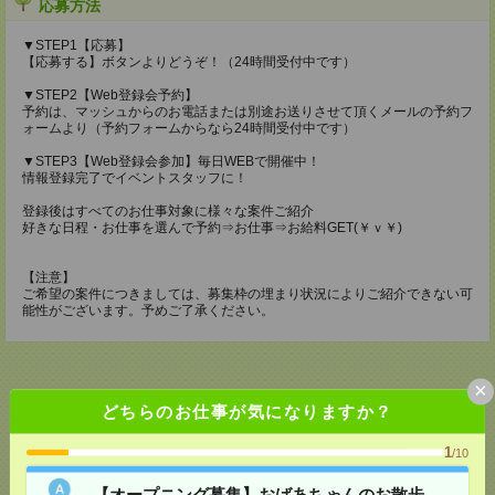
応募方法
▼STEP1【応募】
【応募する】ボタンよりどうぞ！（24時間受付中です）
▼STEP2【Web登録会予約】
予約は、マッシュからのお電話または別途お送りさせて頂くメールの予約フ
ォームより（予約フォームからなら24時間受付中です）
▼STEP3【Web登録会参加】毎日WEBで開催中！
情報登録完了でイベントスタッフに！
登録後はすべてのお仕事対象に様々な案件ご紹介
好きな日程・お仕事を選んで予約⇒お仕事⇒お給料GET(￥ｖ￥)
【注意】
ご希望の案件につきましては、募集枠の埋まり状況によりご紹介できない可
能性がございます。予めご了承ください。
×
どちらのお仕事が気になりますか？
応募ページへ
1
/10
【オープニング募集】おばあちゃんのお散歩