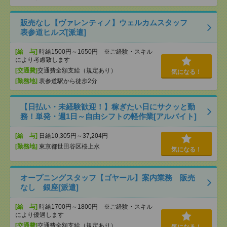
販売なし【ヴァレンティノ】ウェルカムスタッフ
表参道ヒルズ[派遣]
[給 与]
時給1500円～1650円 ※ご経験・スキル
により考慮致します
[交通費]
交通費全額支給（規定あり）
気になる！
[勤務地]
表参道駅から徒歩2分
【日払い・未経験歓迎！】稼ぎたい日にサクッと勤
務！単発・週1日～自由シフトの軽作業[アルバイト]
[給 与]
日給10,305円～37,204円
[勤務地]
東京都世田谷区桜上水
気になる！
オープニングスタッフ【ゴヤール】案内業務 販売
なし 銀座[派遣]
[給 与]
時給1700円～1800円 ※ご経験・スキル
により優遇します
[交通費]
交通費全額支給（規定あり）