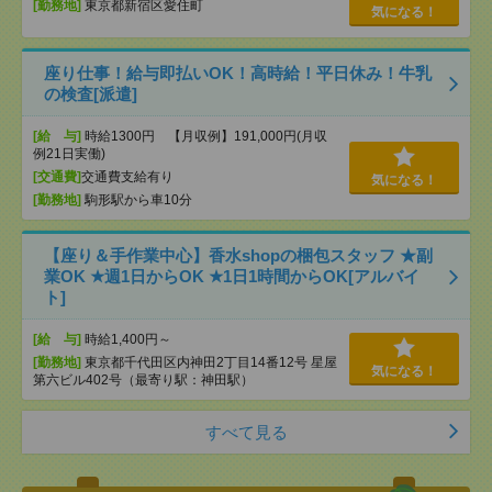
[勤務地]
東京都新宿区愛住町
気になる！
座り仕事！給与即払いOK！高時給！平日休み！牛乳
の検査[派遣]
[給 与]
時給1300円 【月収例】191,000円(月収
例21日実働)
[交通費]
交通費支給有り
気になる！
[勤務地]
駒形駅から車10分
【座り＆手作業中心】香水shopの梱包スタッフ ★副
業OK ★週1日からOK ★1日1時間からOK[アルバイ
ト]
[給 与]
時給1,400円～
[勤務地]
東京都千代田区内神田2丁目14番12号 星屋
気になる！
第六ビル402号（最寄り駅：神田駅）
すべて見る