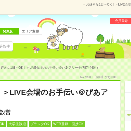
＜お好きな1日～OK！＞LIVE会
会員登録
エリア変更
関東版
望条件
好きな1日～OK！＞LIVE会場のお手伝い＠ぴあアリーナ(78744404）
No.MSKT【個別】ぴあ[000]
！＞LIVE会場のお手伝い＠ぴあア
設営
OK
大学生歓迎
ブランクOK
WEB登録・面接OK