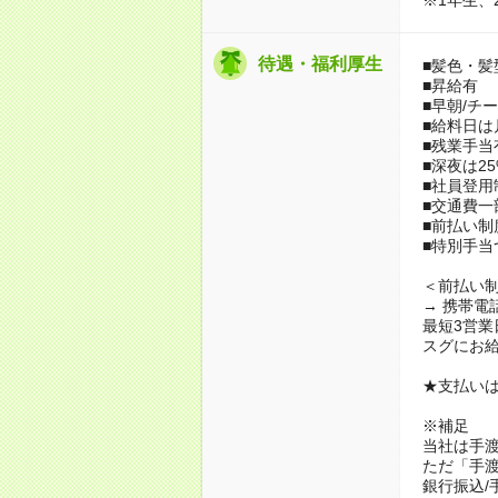
待遇・福利厚生
■髪色・髪
■昇給有
■早朝/チ
■給料日は月
■残業手当
■深夜は25
■社員登用
■交通費一
■前払い制
■特別手当
＜前払い
→ 携帯電
最短3営業
スグにお
★支払いは
※補足
当社は手
ただ「手渡
銀行振込/