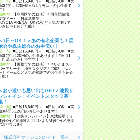
[給 与]
■日給16,840円～ ■日払いOK ■実
働3時間 5,120円#日収1万円以上のお仕事で
す！
[勤務地]
【品川区での勤務】＊国立競技場、
東京ドーム、日本武道館、
TOYOTA ARENA TOKYOなど人気の施設で
のお仕事も紹介可能！
＜1日～OK！＞あの有名企業も！展
示会や株主総会のお手伝い！
[給 与]
■日給16,840円～ ■日払いOK ■実
働3時間5,120円のお仕事あります！#日収1
万円以上のお仕事です！
[勤務地]
【川越市での勤務】＊さいたまスー
パーアリーナ、埼玉スタジアム2002、ベル
ーナドームなど人気の施設でのお仕事も紹介
可能！
＜お小遣いも思い出もGET＞池袋サ
ンシャイン：イベントスタッフ募
集！
[給 与]
■日給16,840円～ ■日払いOK ■実
働3時間5,120円のお仕事あります！
[勤務地]
【池袋サンシャイン】東池袋駅より
徒歩3分／東池袋四丁目駅より徒歩4分／池袋
駅より徒歩8分
株式会社マッシュのバイト一覧へ