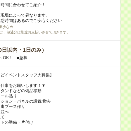
お時間に合わせてご紹介！
は現場によって異なります。
休憩時間はあるのでご安心ください！
業少なめ
は、超過分は別途お支払いさせて頂きます。
0日以内・1日のみ）
～OK！ ■急募
などイベントスタッフ大募集】
お仕事をお願いします！▼
スタンドなどの備品移動
シール貼り
ション・パネルの設置/撤去
消毒ブース作り
ス並べ
立て
ントの準備・片付け