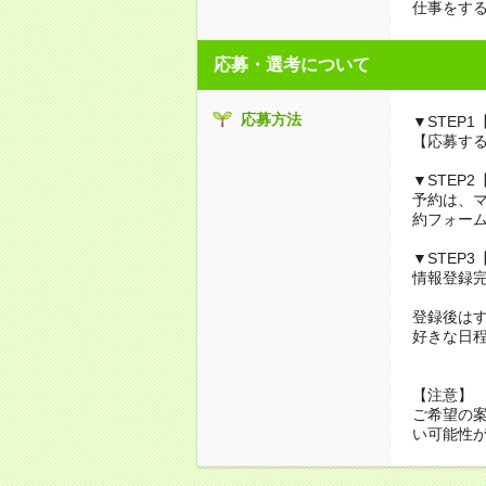
仕事をす
応募・選考について
応募方法
▼STEP1
【応募する
▼STEP
予約は、
約フォーム
▼STEP
情報登録
登録後は
好きな日程
【注意】
ご希望の
い可能性