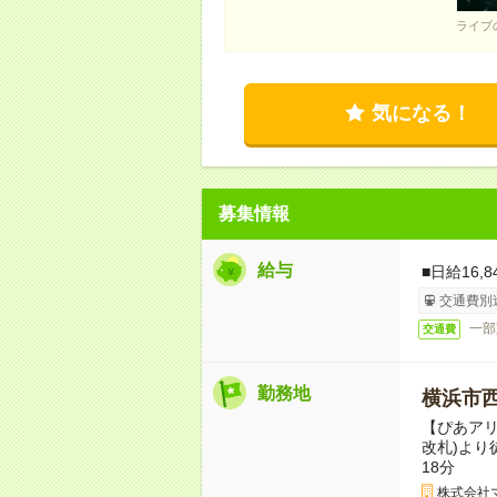
ライブ
気になる！
募集情報
給与
■日給16,
交通費別
一部
交通費
勤務地
横浜市
【ぴあアリ
改札)より
18分
株式会社