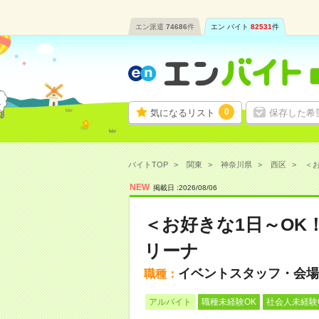
エン派遣
74686
件
エン バイト
82531
件
0
気になるリスト
保存した希
バイトTOP
関東
神奈川県
西区
＜お
NEW
掲載日 :
2026
/
08
/
06
＜お好きな1日～OK
リーナ
イベントスタッフ・会場
職種：
アルバイト
職種未経験OK
社会人未経験