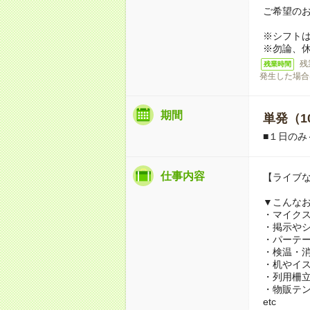
ご希望の
※シフト
※勿論、
残
残業時間
発生した場合
期間
単発（1
■１日のみ
仕事内容
【ライブ
▼こんな
・マイク
・掲示や
・パーテー
・検温・
・机やイ
・列用柵
・物販テ
etc