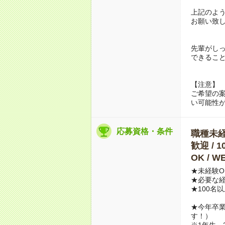
上記のよ
お願い致
先輩がし
できるこ
【注意】
ご希望の
い可能性
応募資格・条件
職種未経験
歓迎 /
OK / 
★未経験O
★必要な
★100名
★今年卒
す！）
※1年生、