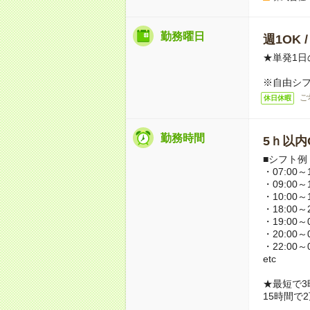
勤務曜日
週1OK 
★単発1日
※自由シ
ご
休日休暇
勤務時間
5ｈ以内O
■シフト例
・07:00～1
・09:00～1
・10:00～1
・18:00～2
・19:00～0
・20:00～0
・22:00～0
etc
★最短で3
15時間で