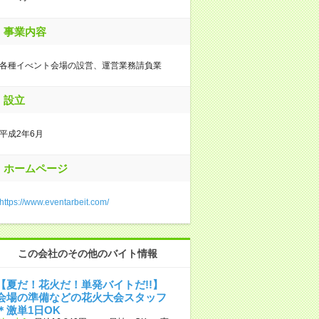
事業内容
各種イべント会場の設営、運営業務請負業
設立
平成2年6月
ホームページ
https://www.eventarbeit.com/
この会社のその他のバイト情報
【夏だ！花火だ！単発バイトだ!!】
会場の準備などの花火大会スタッフ
＊激単1日OK