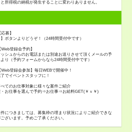
ると所得税の納税が発生することに変わりありません。
【応募】
】ボタンよりどうぞ！（24時間受付中です）
2【Web登録会予約】
マッシュからのお電話または別途お送りさせて頂くメールの予
より（予約フォームからなら24時間受付中です）
3【Web登録会参加】毎日WEBで開催中！
完了でイベントスタッフに！
すべてのお仕事対象に様々な案件ご紹介
・お仕事を選んで予約⇒お仕事⇒お給料GET(￥ｖ￥)
案件につきましては、募集枠の埋まり状況によりご紹介できな
がございます。予めご了承ください。