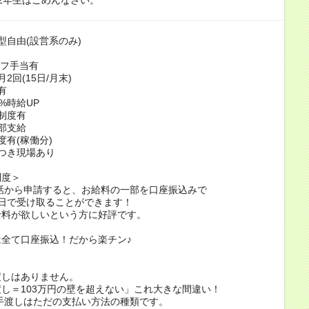
型自由(設営系のみ)
ーフ手当有
2回(15日/月末)
有
%時給UP
制度有
部支給
度有(稼働分)
つき現場あり
制度＞
話から申請すると、お給料の一部を口座振込みで
日で受け取ることができます！
給料が欲しいという方に好評です。
全て口座振込！だから楽チン♪
渡しはありません。
し＝103万円の壁を超えない」これ大きな間違い！
手渡しはただの支払い方法の種類です。