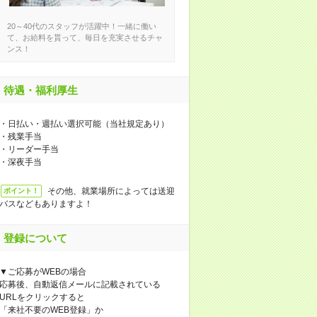
20～40代のスタッフが活躍中！一緒に働い
て、お給料を貰って、毎日を充実させるチャ
ンス！
待遇・福利厚生
・日払い・週払い選択可能（当社規定あり）
・残業手当
・リーダー手当
・深夜手当
その他、就業場所によっては送迎
ポイント！
バスなどもありますよ！
登録について
▼ご応募がWEBの場合
応募後、自動返信メールに記載されている
URLをクリックすると
「来社不要のWEB登録」か