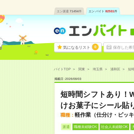
エン派遣
71454
件
エン バイト
82531
件
0
気になるリスト
保存した希
バイトTOP
関東
埼玉県
浦和区
短時
掲載日 :
2026
/
08
/
03
短時間シフトあり！W
けお菓子にシール貼
軽作業（仕分け・ピッキ
職種：
派遣
職種未経験OK
社会人未経験OK