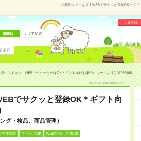
短時間シフトあり！WEBでサクッと登録OK＊ギフト
会員登録
エリア変更
関東版
望条件
間シフトあり！WEBでサクッと登録OK＊ギフト向けお菓子にシール貼り(107039968）
No.MYWORK2690811160
EBでサクッと登録OK＊ギフト向
り
ング・検品、商品管理）
大学生歓迎
ブランクOK
WEB登録・面接OK