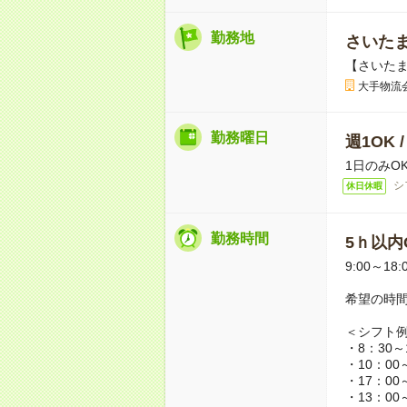
勤務地
さいた
【さいた
大手物流
勤務曜日
週1OK 
1日のみO
シ
休日休暇
勤務時間
5ｈ以内O
9:00～18:
希望の時
＜シフト
・8：30～
・10：00
・17：00
・13：00