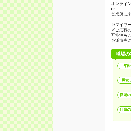
オンライ
or
営業所に
※マイワ
※ご応募
可能性も
※派遣先
職場の
年齢
男女
職場の
仕事の