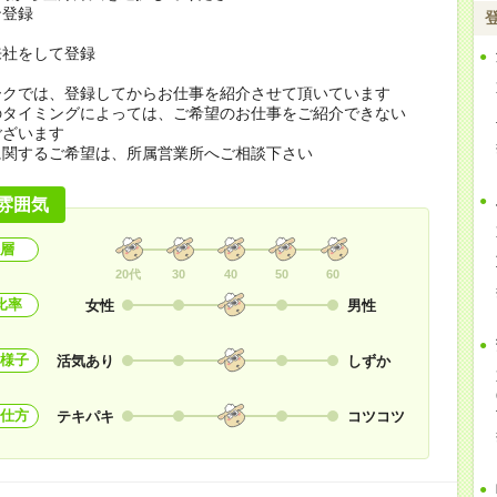
ン登録
来社をして登録
ークでは、登録してからお仕事を紹介させて頂いています
のタイミングによっては、ご希望のお仕事をご紹介できない
ございます
に関するご希望は、所属営業所へご相談下さい
雰囲気
層
20代
30
40
50
60
比率
女性
男性
様子
活気あり
しずか
仕方
テキパキ
コツコツ