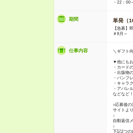
・22：00
期間
単発（1
【急募】
＃8月～
仕事内容
＼ギフト
▼他にも
・カード
・出版物
・パンフ
・キャラ
・アパレ
などなど
○応募後の
サイトよ
↓
自動返信メ
↓
下記2つ