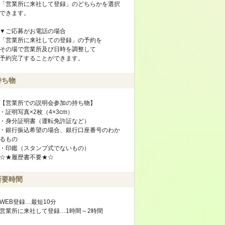
「営業所に来社して登録」のどちらかを選択
できます。
▼ご応募がお電話の場合
「営業所に来社しての登録」の予約を
その場で営業所及び日時を調整して
予約完了することができます。
持ち物
【営業所での説明会参加の持ち物】
・証明写真×2枚（4×3cm）
・身分証明書（運転免許証など）
・銀行振込希望の場合、銀行口座番号のわか
るもの
・印鑑（スタンプ式でないもの）
☆★履歴書不要★☆
所要時間
WEB登録…最短10分
営業所に来社して登録…1時間～2時間