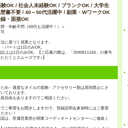
OK / 社会人未経験OK / ブランクOK / 大学生
履歴書不要 / 40～50代活躍中 / 副業・WワークOK
B登録・面接OK
歴・年齢不問（60代も活躍中！）＞
不可
遣法に基づく就業となります。
・パートは1日のみOK。
歳以上は1日のみOK。【ご応募の際は、「2690811160」の番号
ただくとスムーズです♪】
ぐため・過度なネイルの装飾・アクセサリー類は原則禁止にさ
だいております。
服装自由もありますのでご相談ください。
会でご希望をお聞きしますので、登録説明会参加時にはご要望
ください！
確認は、所属営業所か関東コーディネートセンターへご連絡く