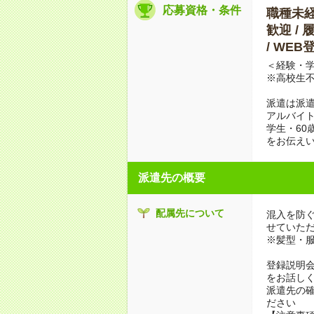
応募資格・条件
職種未経験
歓迎 / 
/ WE
＜経験・学
※高校生
派遣は派
アルバイト
学生・60
をお伝えい
派遣先の概要
配属先について
混入を防
せていた
※髪型・
登録説明
をお話し
派遣先の
ださい