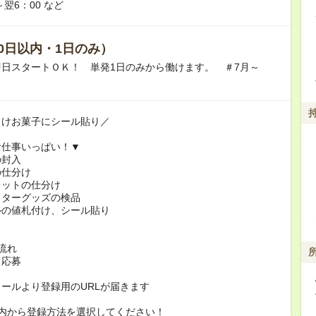
～翌6：00 など
0日以内・1日のみ）
即日スタートＯＫ！ 単発1日のみから働けます。 ＃7月～
向けお菓子にシール貼り／
お仕事いっぱい！▼
の封入
の仕分け
レットの仕分け
クターグッズの検品
ルの値札付け、シール貼り
！
流れ
り応募
ールより登録用のURLが届きます
の内から登録方法を選択してください！