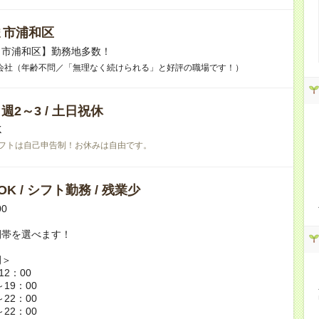
ま市浦和区
ま市浦和区】勤務地多数！
会社（年齢不問／「無理なく続けられる」と好評の職場です！）
/ 週2～3 / 土日祝休
K
フトは自己申告制！お休みは自由です。
K / シフト勤務 / 残業少
00
間帯を選べます！
例＞
12：00
～19：00
～22：00
～22：00