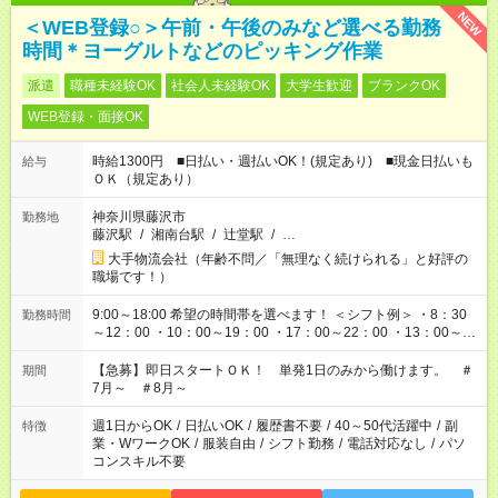
NEW
＜WEB登録○＞午前・午後のみなど選べる勤務
時間＊ヨーグルトなどのピッキング作業
派遣
職種未経験OK
社会人未経験OK
大学生歓迎
ブランクOK
WEB登録・面接OK
時給1300円 ■日払い・週払いOK！(規定あり) ■現金日払いも
給与
ＯＫ（規定あり）
神奈川県藤沢市
勤務地
藤沢駅
/
湘南台駅
/
辻堂駅
/
…
大手物流会社（年齢不問／「無理なく続けられる」と好評の
職場です！）
9:00～18:00 希望の時間帯を選べます！ ＜シフト例＞ ・8：30
勤務時間
～12：00 ・10：00～19：00 ・17：00～22：00 ・13：00～
22：00 ・22：00～翌6：00 など
【急募】即日スタートＯＫ！ 単発1日のみから働けます。 ＃
期間
7月～ ＃8月～
週1日からOK
/
日払いOK
/
履歴書不要
/
40～50代活躍中
/
副
特徴
業・WワークOK
/
服装自由
/
シフト勤務
/
電話対応なし
/
パソ
コンスキル不要