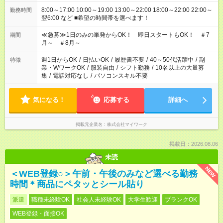
8:00～17:00 10:00～19:00 13:00～22:00 18:00～22:00 22:00～
勤務時間
翌6:00 など ■希望の時間帯を選べます！
≪急募≫1日のみの単発からOK！ 即日スタートもOK！ ＃7
期間
月～ ＃8月～
週1日からOK
/
日払いOK
/
履歴書不要
/
40～50代活躍中
/
副
特徴
業・WワークOK
/
服装自由
/
シフト勤務
/
10名以上の大量募
集
/
電話対応なし
/
パソコンスキル不要
気になる！
応募する
詳細へ
掲載元企業名
株式会社マイワーク
掲載日：2026.08.06
未読
NEW
＜WEB登録○＞午前・午後のみなど選べる勤務
時間＊商品にペタッとシール貼り
派遣
職種未経験OK
社会人未経験OK
大学生歓迎
ブランクOK
WEB登録・面接OK