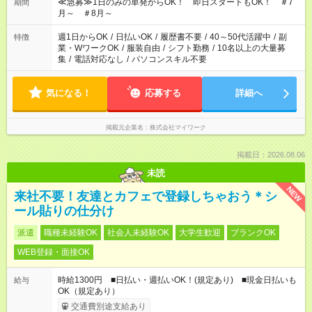
≪急募≫1日のみの単発からOK！ 即日スタートもOK！ ＃7
期間
月～ ＃8月～
週1日からOK
/
日払いOK
/
履歴書不要
/
40～50代活躍中
/
副
特徴
業・WワークOK
/
服装自由
/
シフト勤務
/
10名以上の大量募
集
/
電話対応なし
/
パソコンスキル不要
気になる！
応募する
詳細へ
掲載元企業名
株式会社マイワーク
掲載日：2026.08.06
未読
NEW
来社不要！友達とカフェで登録しちゃおう＊シ
ール貼りの仕分け
派遣
職種未経験OK
社会人未経験OK
大学生歓迎
ブランクOK
WEB登録・面接OK
時給1300円 ■日払い・週払いOK！(規定あり) ■現金日払いも
給与
OK（規定あり）
交通費別途支給あり