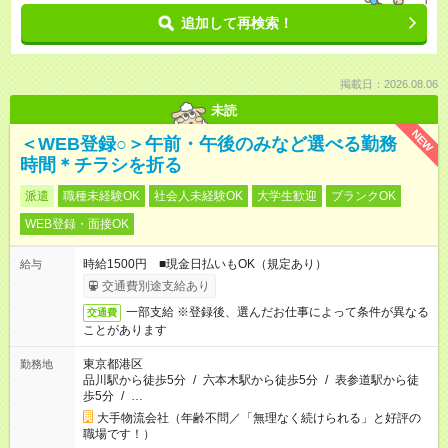
追加して再検索！
掲載日：2026.08.06
未読
NEW
＜WEB登録○＞午前・午後のみなど選べる勤務
時間＊チラシを折る
派遣
職種未経験OK
社会人未経験OK
大学生歓迎
ブランクOK
WEB登録・面接OK
時給1500円 ■現金日払いもOK（規定あり）
給与
交通費別途支給あり
一部支給 ※登録後、選んだお仕事によって条件が異なる
交通費
ことがあります
東京都港区
勤務地
品川駅から徒歩5分
/
六本木駅から徒歩5分
/
表参道駅から徒
歩5分
/
…
大手物流会社（年齢不問／「無理なく続けられる」と好評の
職場です！）