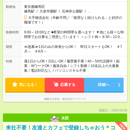
東京都練馬区
勤務地
練馬駅
/
大泉学園駅
/
石神井公園駅
/
…
大手物流会社（年齢不問／「無理なく続けられる」と好評の
職場です！）
9:00～18:00など ■希望の時間帯を選べます！ ▼他にも様々な時
勤務時間
間帯でお仕事をご用意しています！ ＜シフト例＞ 8:30～12:00
17:00～22:00 13:00～22:00 22:00～翌6:00 など
≪急募≫1日のみの単発からOK！ 即日スタートもOK！ ＃7
期間
月～ ＃8月～
週1日からOK
/
日払いOK
/
履歴書不要
/
40～50代活躍中
/
副
特徴
業・WワークOK
/
服装自由
/
シフト勤務
/
10名以上の大量募
集
/
電話対応なし
/
パソコンスキル不要
気になる！
応募する
詳細へ
掲載元企業名
株式会社マイワーク
掲載日：2026.08.06
未読
NEW
来社不要！友達とカフェで登録しちゃおう＊コ