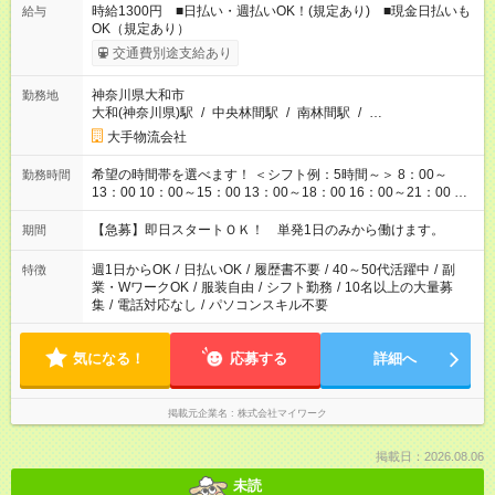
時給1300円 ■日払い・週払いOK！(規定あり) ■現金日払いも
給与
OK（規定あり）
交通費別途支給あり
神奈川県大和市
勤務地
大和(神奈川県)駅
/
中央林間駅
/
南林間駅
/
…
大手物流会社
希望の時間帯を選べます！ ＜シフト例：5時間～＞ 8：00～
勤務時間
13：00 10：00～15：00 13：00～18：00 16：00～21：00 ＜
シフト例：8時間～＞ ・10：00～19：00 ・13：00～22：00 ・
22：00～翌6：00 など！是非ご希望をお聞かせください！
【急募】即日スタートＯＫ！ 単発1日のみから働けます。
期間
週1日からOK
/
日払いOK
/
履歴書不要
/
40～50代活躍中
/
副
特徴
業・WワークOK
/
服装自由
/
シフト勤務
/
10名以上の大量募
集
/
電話対応なし
/
パソコンスキル不要
気になる！
応募する
詳細へ
掲載元企業名
株式会社マイワーク
掲載日：2026.08.06
未読