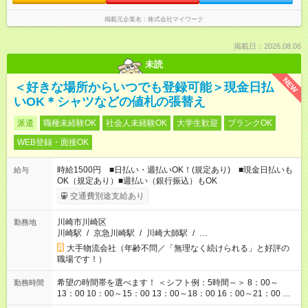
掲載元企業名
株式会社マイワーク
掲載日：2026.08.06
未読
NEW
＜好きな場所からいつでも登録可能＞現金日払
いOK＊シャツなどの値札の張替え
派遣
職種未経験OK
社会人未経験OK
大学生歓迎
ブランクOK
WEB登録・面接OK
時給1500円 ■日払い・週払いOK！(規定あり) ■現金日払いも
給与
OK（規定あり）■週払い（銀行振込）もOK
交通費別途支給あり
川崎市川崎区
勤務地
川崎駅
/
京急川崎駅
/
川崎大師駅
/
…
大手物流会社（年齢不問／「無理なく続けられる」と好評の
職場です！）
希望の時間帯を選べます！ ＜シフト例：5時間～＞ 8：00～
勤務時間
13：00 10：00～15：00 13：00～18：00 16：00～21：00 ＜
シフト例：8時間～＞ ・10：00～19：00 ・13：00～22：00 ・