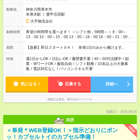
神奈川県厚木市
勤務地
本厚木駅
/
愛甲石田駅
大手物流会社
希望の時間帯を選べます！ ＜シフト例：5時間～＞ 8：00～
勤務時間
13：00 10：00～15：00 13：00～18：00 16：00～21：00 ＜
シフト例：8時間～＞ ・10：00～19：00 ・13：00～22：00 ・
22：00～翌6：00 など！是非ご希望をお聞かせください！
【急募】即日スタートＯＫ！ 単発1日のみから働けます。
期間
週1日からOK
/
日払いOK
/
履歴書不要
/
40～50代活躍中
/
副
特徴
業・WワークOK
/
服装自由
/
シフト勤務
/
10名以上の大量募
集
/
電話対応なし
/
パソコンスキル不要
気になる！
応募する
詳細へ
掲載元企業名
株式会社マイワーク
掲載日：2026.08.06
未読
NEW
＜単発＊WEB登録OK！＞指示どおりにポン
ッ！カプセルトイのカプセル準備！