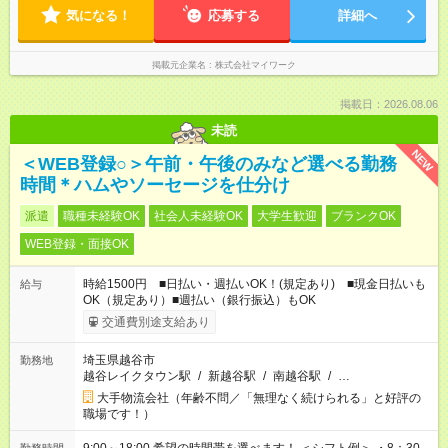
気になる！
応募する
詳細へ
掲載元企業名
株式会社マイワーク
掲載日：2026.08.06
未読
NEW
＜WEB登録○＞午前・午後のみなど選べる勤務
時間＊ハムやソーセージを仕分け
派遣
職種未経験OK
社会人未経験OK
大学生歓迎
ブランクOK
WEB登録・面接OK
時給1500円 ■日払い・週払いOK！(規定あり) ■現金日払いも
給与
OK（規定あり）■週払い（銀行振込）もOK
交通費別途支給あり
埼玉県越谷市
勤務地
越谷レイクタウン駅
/
新越谷駅
/
南越谷駅
/
…
大手物流会社（年齢不問／「無理なく続けられる」と好評の
職場です！）