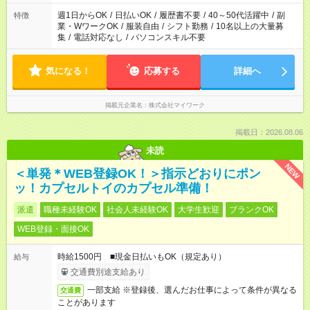
週1日からOK
/
日払いOK
/
履歴書不要
/
40～50代活躍中
/
副
特徴
業・WワークOK
/
服装自由
/
シフト勤務
/
10名以上の大量募
集
/
電話対応なし
/
パソコンスキル不要
気になる！
応募する
詳細へ
掲載元企業名
株式会社マイワーク
掲載日：2026.08.06
未読
NEW
＜単発＊WEB登録OK！＞指示どおりにポン
ッ！カプセルトイのカプセル準備！
派遣
職種未経験OK
社会人未経験OK
大学生歓迎
ブランクOK
WEB登録・面接OK
時給1500円 ■現金日払いもOK（規定あり）
給与
交通費別途支給あり
一部支給 ※登録後、選んだお仕事によって条件が異なる
交通費
ことがあります