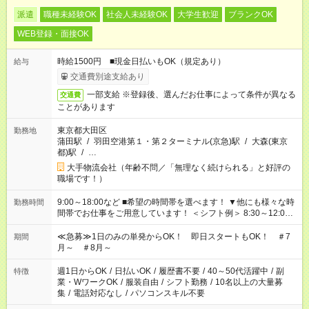
派遣
職種未経験OK
社会人未経験OK
大学生歓迎
ブランクOK
WEB登録・面接OK
時給1500円 ■現金日払いもOK（規定あり）
給与
交通費別途支給あり
一部支給 ※登録後、選んだお仕事によって条件が異なる
交通費
ことがあります
東京都大田区
勤務地
蒲田駅
/
羽田空港第１・第２ターミナル(京急)駅
/
大森(東京
都)駅
/
…
大手物流会社（年齢不問／「無理なく続けられる」と好評の
職場です！）
9:00～18:00など ■希望の時間帯を選べます！ ▼他にも様々な時
勤務時間
間帯でお仕事をご用意しています！ ＜シフト例＞ 8:30～12:00
17:00～22:00 13:00～22:00 22:00～翌6:00 など
≪急募≫1日のみの単発からOK！ 即日スタートもOK！ ＃7
期間
月～ ＃8月～
週1日からOK
/
日払いOK
/
履歴書不要
/
40～50代活躍中
/
副
特徴
業・WワークOK
/
服装自由
/
シフト勤務
/
10名以上の大量募
集
/
電話対応なし
/
パソコンスキル不要