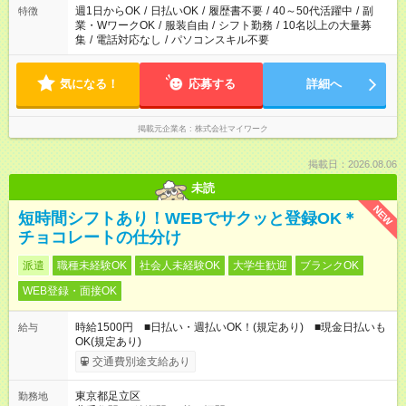
週1日からOK
/
日払いOK
/
履歴書不要
/
40～50代活躍中
/
副
特徴
業・WワークOK
/
服装自由
/
シフト勤務
/
10名以上の大量募
集
/
電話対応なし
/
パソコンスキル不要
気になる！
応募する
詳細へ
掲載元企業名
株式会社マイワーク
掲載日：2026.08.06
未読
NEW
短時間シフトあり！WEBでサクッと登録OK＊
チョコレートの仕分け
派遣
職種未経験OK
社会人未経験OK
大学生歓迎
ブランクOK
WEB登録・面接OK
時給1500円 ■日払い・週払いOK！(規定あり) ■現金日払いも
給与
OK(規定あり)
交通費別途支給あり
東京都足立区
勤務地