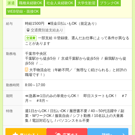
派遣
職種未経験OK
社会人未経験OK
大学生歓迎
ブランクOK
WEB登録・面接OK
時給1500円 ■現金日払いもOK（規定あり）
給与
交通費別途支給あり
一部支給 ※登録後、選んだお仕事によって条件が異なる
交通費
ことがあります
千葉市中央区
勤務地
千葉駅から徒歩5分
/
京成千葉駅から徒歩5分
/
蘇我駅から徒
歩5分
/
…
大手物流会社（年齢不問／「無理なく続けられる」と好評の
職場です！）
8:00～17:00
勤務時間
≪急募≫1日のみの単発からOK！ 即日スタートもOK！ ＃7
期間
月～ ＃8月～
週1日からOK
/
日払いOK
/
履歴書不要
/
40～50代活躍中
/
副
特徴
業・WワークOK
/
服装自由
/
シフト勤務
/
10名以上の大量募
集
/
電話対応なし
/
パソコンスキル不要