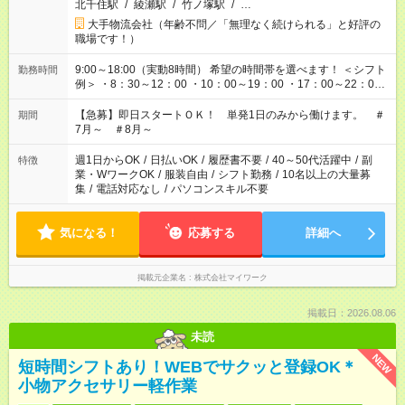
北千住駅
/
綾瀬駅
/
竹ノ塚駅
/
…
大手物流会社（年齢不問／「無理なく続けられる」と好評の
職場です！）
9:00～18:00（実動8時間） 希望の時間帯を選べます！ ＜シフト
勤務時間
例＞ ・8：30～12：00 ・10：00～19：00 ・17：00～22：00
・13：00～22：00 ・22：00～翌6：00 など
【急募】即日スタートＯＫ！ 単発1日のみから働けます。 ＃
期間
7月～ ＃8月～
週1日からOK
/
日払いOK
/
履歴書不要
/
40～50代活躍中
/
副
特徴
業・WワークOK
/
服装自由
/
シフト勤務
/
10名以上の大量募
集
/
電話対応なし
/
パソコンスキル不要
気になる！
応募する
詳細へ
掲載元企業名
株式会社マイワーク
掲載日：2026.08.06
未読
NEW
短時間シフトあり！WEBでサクッと登録OK＊
小物アクセサリー軽作業