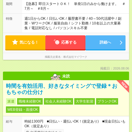
22：00～翌6：00 など！是非ご希望をお聞かせください！
【急募】即日スタートＯＫ！ 単発1日のみから働けます。 ＃
期間
7月～ ＃8月～
週1日からOK
/
日払いOK
/
履歴書不要
/
40～50代活躍中
/
副
特徴
業・WワークOK
/
服装自由
/
シフト勤務
/
10名以上の大量募
集
/
電話対応なし
/
パソコンスキル不要
気になる！
応募する
詳細へ
掲載元企業名
株式会社マイワーク
掲載日：2026.08.06
未読
NEW
時間を有効活用、好きなタイミングで登録＊お
もちゃの仕分け
派遣
職種未経験OK
社会人未経験OK
大学生歓迎
ブランクOK
WEB登録・面接OK
時給1300円 ■日払い・週払いOK！(規定あり) ■現金日払いも
給与
OK（規定あり）