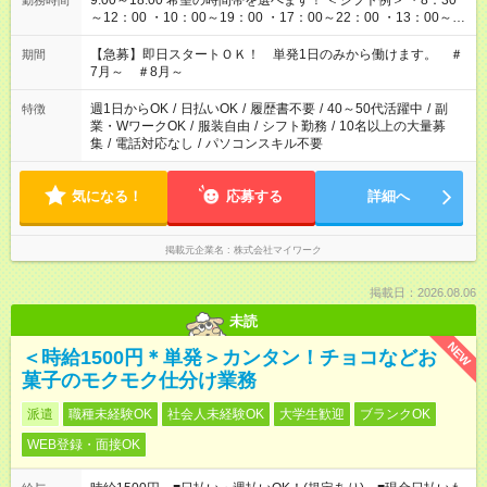
9:00～18:00 希望の時間帯を選べます！ ＜シフト例＞ ・8：30
勤務時間
～12：00 ・10：00～19：00 ・17：00～22：00 ・13：00～
22：00 ・22：00～翌6：00 など
【急募】即日スタートＯＫ！ 単発1日のみから働けます。 ＃
期間
7月～ ＃8月～
週1日からOK
/
日払いOK
/
履歴書不要
/
40～50代活躍中
/
副
特徴
業・WワークOK
/
服装自由
/
シフト勤務
/
10名以上の大量募
集
/
電話対応なし
/
パソコンスキル不要
気になる！
応募する
詳細へ
掲載元企業名
株式会社マイワーク
掲載日：2026.08.06
未読
NEW
＜時給1500円＊単発＞カンタン！チョコなどお
菓子のモクモク仕分け業務
派遣
職種未経験OK
社会人未経験OK
大学生歓迎
ブランクOK
WEB登録・面接OK