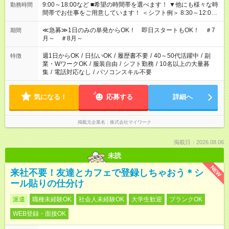
9:00～18:00など ■希望の時間帯を選べます！ ▼他にも様々な時
勤務時間
間帯でお仕事をご用意しています！ ＜シフト例＞ 8:30～12:00
17:00～22:00 13:00～22:00 22:00～翌6:00 など
≪急募≫1日のみの単発からOK！ 即日スタートもOK！ ＃7
期間
月～ ＃8月～
週1日からOK
/
日払いOK
/
履歴書不要
/
40～50代活躍中
/
副
特徴
業・WワークOK
/
服装自由
/
シフト勤務
/
10名以上の大量募
集
/
電話対応なし
/
パソコンスキル不要
気になる！
応募する
詳細へ
掲載元企業名
株式会社マイワーク
掲載日：2026.08.06
未読
NEW
来社不要！友達とカフェで登録しちゃおう＊シ
ール貼りの仕分け
派遣
職種未経験OK
社会人未経験OK
大学生歓迎
ブランクOK
WEB登録・面接OK