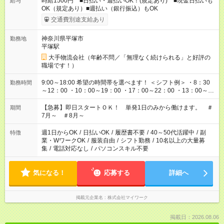
時給1500円 ■日払い・週払いOK！(規定あり) ■現金日払いも
給与
OK（規定あり）■週払い（銀行振込）もOK
交通費別途支給あり
神奈川県平塚市
勤務地
平塚駅
大手物流会社（年齢不問／「無理なく続けられる」と好評の
職場です！）
9:00～18:00 希望の時間帯を選べます！ ＜シフト例＞ ・8：30
勤務時間
～12：00 ・10：00～19：00 ・17：00～22：00 ・13：00～
22：00 ・22：00～翌6：00 など
【急募】即日スタートＯＫ！ 単発1日のみから働けます。 ＃
期間
7月～ ＃8月～
週1日からOK
/
日払いOK
/
履歴書不要
/
40～50代活躍中
/
副
特徴
業・WワークOK
/
服装自由
/
シフト勤務
/
10名以上の大量募
集
/
電話対応なし
/
パソコンスキル不要
気になる！
応募する
詳細へ
掲載元企業名
株式会社マイワーク
掲載日：2026.08.06