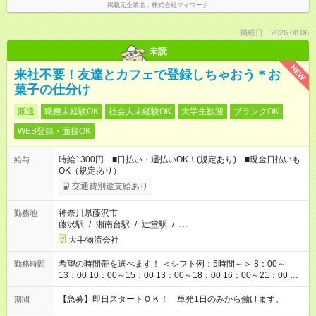
掲載元企業名
株式会社マイワーク
掲載日：2026.08.06
未読
NEW
来社不要！友達とカフェで登録しちゃおう＊お
菓子の仕分け
派遣
職種未経験OK
社会人未経験OK
大学生歓迎
ブランクOK
WEB登録・面接OK
時給1300円 ■日払い・週払いOK！(規定あり) ■現金日払いも
給与
OK（規定あり）
交通費別途支給あり
神奈川県藤沢市
勤務地
藤沢駅
/
湘南台駅
/
辻堂駅
/
…
大手物流会社
希望の時間帯を選べます！ ＜シフト例：5時間～＞ 8：00～
勤務時間
13：00 10：00～15：00 13：00～18：00 16：00～21：00 ＜
シフト例：8時間～＞ ・10：00～19：00 ・13：00～22：00 ・
22：00～翌6：00 など！是非ご希望をお聞かせください！
【急募】即日スタートＯＫ！ 単発1日のみから働けます。
期間