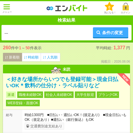
0
メニュー
気になる！
ログイン
検索結果
条件の変更
---
260
1,377
件中
1
～
50
件表示
平均時給:
円
新着順
時給順
人気順
掲載日：2026.08.06
未読
NEW
＜好きな場所からいつでも登録可能＞現金日払
いOK＊飲料の仕分け・ラベル貼りなど
派遣
職種未経験OK
社会人未経験OK
大学生歓迎
ブランクOK
WEB登録・面接OK
時給1300円 ■日払い・週払いOK！(規定あり) ■現金日払いも
給与
OK（規定あり）■週払い（銀行振込）もOK
交通費別途支給あり