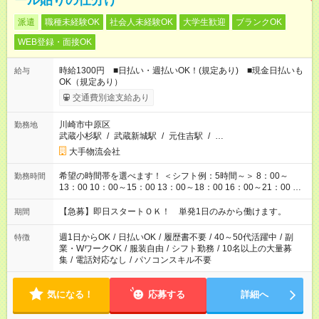
ール貼りの仕分け
派遣
職種未経験OK
社会人未経験OK
大学生歓迎
ブランクOK
WEB登録・面接OK
時給1300円 ■日払い・週払いOK！(規定あり) ■現金日払いも
給与
OK（規定あり）
交通費別途支給あり
川崎市中原区
勤務地
武蔵小杉駅
/
武蔵新城駅
/
元住吉駅
/
…
大手物流会社
希望の時間帯を選べます！ ＜シフト例：5時間～＞ 8：00～
勤務時間
13：00 10：00～15：00 13：00～18：00 16：00～21：00 ＜
シフト例：8時間～＞ ・10：00～19：00 ・13：00～22：00 ・
22：00～翌6：00 など！是非ご希望をお聞かせください！
【急募】即日スタートＯＫ！ 単発1日のみから働けます。
期間
週1日からOK
/
日払いOK
/
履歴書不要
/
40～50代活躍中
/
副
特徴
業・WワークOK
/
服装自由
/
シフト勤務
/
10名以上の大量募
集
/
電話対応なし
/
パソコンスキル不要
気になる！
応募する
詳細へ