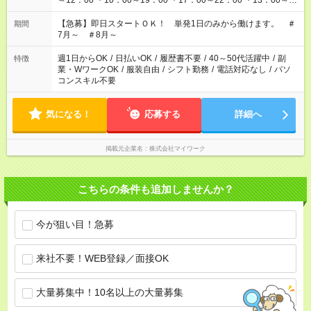
～12：00 ・10：00～19：00 ・17：00～22：00 ・13：00～
22：00 ・22：00～翌6：00 など
【急募】即日スタートＯＫ！ 単発1日のみから働けます。 ＃
期間
7月～ ＃8月～
週1日からOK
/
日払いOK
/
履歴書不要
/
40～50代活躍中
/
副
特徴
業・WワークOK
/
服装自由
/
シフト勤務
/
電話対応なし
/
パソ
コンスキル不要
気になる！
応募する
詳細へ
掲載元企業名
株式会社マイワーク
こちらの条件も追加しませんか？
今が狙い目！急募
来社不要！WEB登録／面接OK
大量募集中！10名以上の大量募集