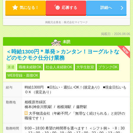
気になる！
応募する
詳細へ
掲載元企業名
株式会社マイワーク
掲載日：2026.08.06
未読
NEW
＜時給1300円＊単発＞カンタン！ヨーグルトな
どのモクモク仕分け業務
派遣
職種未経験OK
社会人未経験OK
大学生歓迎
ブランクOK
WEB登録・面接OK
時給1300円 ■日払い・週払いOK！(規定あり) ■現金日払いも
給与
ＯＫ（規定あり）
相模原市緑区
勤務地
橋本(神奈川県)駅
/
相模湖駅
/
藤野駅
大手物流会社（年齢不問／「無理なく続けられる」と好評の
職場です！）
9:00～18:00 希望の時間帯を選べます！ ＜シフト例＞ ・8：30
勤務時間