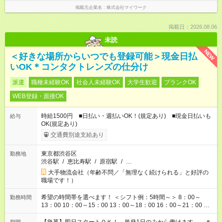
掲載元企業名
株式会社マイワーク
掲載日：2026.08.06
未読
NEW
＜好きな場所からいつでも登録可能＞現金日払
いOK＊コンタクトレンズの仕分け
派遣
職種未経験OK
社会人未経験OK
大学生歓迎
ブランクOK
WEB登録・面接OK
時給1500円 ■日払い・週払いOK！(規定あり) ■現金日払いも
給与
OK(規定あり)
交通費別途支給あり
東京都渋谷区
勤務地
渋谷駅
/
恵比寿駅
/
原宿駅
/
…
大手物流会社（年齢不問／「無理なく続けられる」と好評の
職場です！）
希望の時間帯を選べます！ ＜シフト例：5時間～＞ 8：00～
勤務時間
13：00 10：00～15：00 13：00～18：00 16：00～21：00 ＜
シフト例：8時間～＞ ・10：00～19：00 ・13：00～22：00 ・
22：00～翌6：00 など！是非ご希望をお聞かせください！