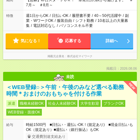
【急募】即日スタートＯＫ！ 単発1日のみから働けます。 ＃
期間
7月～ ＃8月～
週1日からOK
/
日払いOK
/
履歴書不要
/
40～50代活躍中
/
副
特徴
業・WワークOK
/
服装自由
/
シフト勤務
/
10名以上の大量募
集
/
電話対応なし
/
パソコンスキル不要
気になる！
応募する
詳細へ
掲載元企業名
株式会社マイワーク
掲載日：2026.08.06
未読
NEW
＜WEB登録○＞午前・午後のみなど選べる勤務
時間＊おまけのおもちゃを付ける作業
派遣
職種未経験OK
社会人未経験OK
大学生歓迎
ブランクOK
WEB登録・面接OK
時給1500円 ■日払い・週払いOK！(規定あり) ■現金日払いも
給与
OK（規定あり）■週払い（銀行振込）もOK
交通費別途支給あり