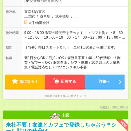
交通費別途支給あり
東京都台東区
勤務地
上野駅
/
浅草駅
/
浅草橋駅
/
…
大手物流会社
9:00～18:00 希望の時間帯を選べます！ ＜シフト例＞ ・8：30
勤務時間
～12：00 ・10：00～19：00 ・17：00～22：00 ・13：00～
22：00 ・22：00～翌6：00 など
【急募】即日スタートＯＫ！ 単発1日のみから働けます。
期間
週1日からOK
/
日払いOK
/
履歴書不要
/
40～50代活躍中
/
副
特徴
業・WワークOK
/
服装自由
/
シフト勤務
/
10名以上の大量募
集
/
電話対応なし
/
パソコンスキル不要
気になる！
応募する
詳細へ
掲載元企業名
株式会社マイワーク
掲載日：2026.08.06
未読
NEW
来社不要！友達とカフェで登録しちゃおう＊シ