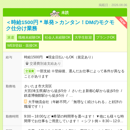
掲載日：2026.08.06
未読
NEW
＜時給1500円＊単発＞カンタン！DMのモクモ
ク仕分け業務
派遣
職種未経験OK
社会人未経験OK
大学生歓迎
ブランクOK
WEB登録・面接OK
時給1500円 ■現金日払いもOK（規定あり）
給与
交通費別途支給あり
一部支給 ※登録後、選んだお仕事によって条件が異なる
交通費
ことがあります
さいたま市大宮区
勤務地
大宮(埼玉県)駅から徒歩5分
/
さいたま新都心駅から徒歩5分
/
鉄道博物館駅から徒歩5分
/
…
大手物流会社（年齢不問／「無理なく続けられる」と好評の
職場です！）
9:00～18:00など ■希望の時間帯を選べます！ ▼他にも様々な時
勤務時間
間帯でお仕事をご用意しています！ ＜シフト例＞ 8:30～12:00
17:00～22:00 13:00～22:00 22:00～翌6:00 など