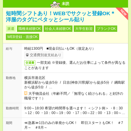
未読
NEW
短時間シフトあり！WEBでサクッと登録OK＊
洋服のタグにペタッとシール貼り
派遣
職種未経験OK
社会人未経験OK
大学生歓迎
ブランクOK
WEB登録・面接OK
時給1300円 ■現金日払いもOK（規定あり）
給与
交通費別途支給あり
一部支給 ※登録後、選んだお仕事によって条件が異なる
交通費
ことがあります
横浜市港北区
勤務地
新横浜駅から徒歩5分
/
日吉(神奈川県)駅から徒歩5分
/
綱島駅
から徒歩5分
/
…
大手物流会社（年齢不問／「無理なく続けられる」と好評の
職場です！）
9:00～18:00 希望の時間帯を選べます！ ＜シフト例＞ ・8：30
勤務時間
～12：00 ・10：00～19：00 ・17：00～22：00 ・13：00～
22：00 ・22：00～翌6：00 など
≪急募≫1日のみの単発からOK！ 即日スタートもOK！ ＃7
期間
月～ ＃8月～