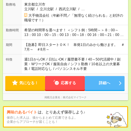
東京都立川市
勤務地
立川駅
/
立川北駅
/
西武立川駅
/
…
大手物流会社（年齢不問／「無理なく続けられる」と好評の
職場です！）
希望の時間帯を選べます！ ＜シフト例：5時間～＞ 8：00～
勤務時間
13：00 10：00～15：00 13：00～18：00 16：00～21：00 ＜
シフト例：8時間～＞ ・10：00～19：00 ・13：00～22：00 ・
22：00～翌6：00 など！是非ご希望をお聞かせください！
【急募】即日スタートＯＫ！ 単発1日のみから働けます。 ＃
期間
7月～ ＃8月～
週1日からOK
/
日払いOK
/
履歴書不要
/
40～50代活躍中
/
副
特徴
業・WワークOK
/
服装自由
/
シフト勤務
/
10名以上の大量募
集
/
電話対応なし
/
パソコンスキル不要
気になる！
応募する
詳細へ
掲載元企業名
株式会社マイワーク
興味のあるバイト
は、とりあえず保存しよう♪
保存した求人は、後からまとめて応募できるよ。
企業からアプローチが届くことも！