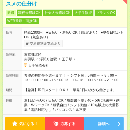
スメの仕分け
派遣
職種未経験OK
社会人未経験OK
大学生歓迎
ブランクOK
WEB登録・面接OK
時給1300円 ■日払い・週払いOK！(規定あり) ■現金日払いも
給与
OK（規定あり）
交通費別途支給あり
東京都北区
勤務地
赤羽駅
/
浮間舟渡駅
/
王子駅
/
…
大手物流会社
希望の時間帯を選べます！ ＜シフト例：5時間～＞ 8：00～
勤務時間
13：00 10：00～15：00 13：00～18：00 16：00～21：00 ＜
シフト例：8時間～＞ ・10：00～19：00 ・13：00～22：00 ・
22：00～翌6：00 など！是非ご希望をお聞かせください！
【急募】即日スタートＯＫ！ 単発1日のみから働けます。
期間
週1日からOK
/
日払いOK
/
履歴書不要
/
40～50代活躍中
/
副
特徴
業・WワークOK
/
服装自由
/
シフト勤務
/
10名以上の大量募
集
/
電話対応なし
/
パソコンスキル不要
気になる！
応募する
詳細へ