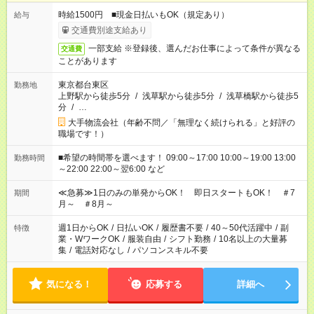
時給1500円 ■現金日払いもOK（規定あり）
給与
交通費別途支給あり
一部支給 ※登録後、選んだお仕事によって条件が異なる
交通費
ことがあります
東京都台東区
勤務地
上野駅から徒歩5分
/
浅草駅から徒歩5分
/
浅草橋駅から徒歩5
分
/
…
大手物流会社（年齢不問／「無理なく続けられる」と好評の
職場です！）
■希望の時間帯を選べます！ 09:00～17:00 10:00～19:00 13:00
勤務時間
～22:00 22:00～翌6:00 など
≪急募≫1日のみの単発からOK！ 即日スタートもOK！ ＃7
期間
月～ ＃8月～
週1日からOK
/
日払いOK
/
履歴書不要
/
40～50代活躍中
/
副
特徴
業・WワークOK
/
服装自由
/
シフト勤務
/
10名以上の大量募
集
/
電話対応なし
/
パソコンスキル不要
気になる！
応募する
詳細へ