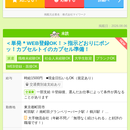
気になる！
応募する
詳細へ
掲載元企業名
株式会社マイワーク
掲載日：2026.08.06
未読
NEW
＜単発＊WEB登録OK！＞指示どおりにポン
ッ！カプセルトイのカプセル準備！
派遣
職種未経験OK
社会人未経験OK
大学生歓迎
ブランクOK
WEB登録・面接OK
時給1500円 ■現金日払いもOK（規定あり）
給与
交通費別途支給あり
一部支給 ※登録後、選んだお仕事によって条件が異なる
交通費
ことがあります
東京都町田市
勤務地
町田駅
/
南町田グランベリーパーク駅
/
鶴川駅
/
…
大手物流会社（年齢不問／「無理なく続けられる」と好評の
職場です！）