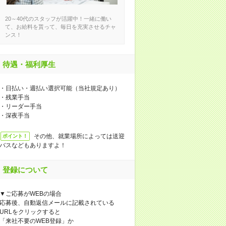
20～40代のスタッフが活躍中！一緒に働い
て、お給料を貰って、毎日を充実させるチャ
ンス！
待遇・福利厚生
・日払い・週払い選択可能（当社規定あり）
・残業手当
・リーダー手当
・深夜手当
その他、就業場所によっては送迎
ポイント！
バスなどもありますよ！
登録について
▼ご応募がWEBの場合
応募後、自動返信メールに記載されている
URLをクリックすると
「来社不要のWEB登録」か