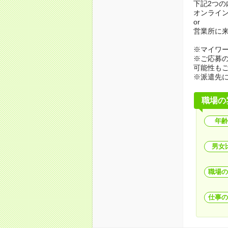
下記2つ
オンライ
or
営業所に
※マイワ
※ご応募
可能性も
※派遣先
職場の
年齢
男女
職場の
仕事の