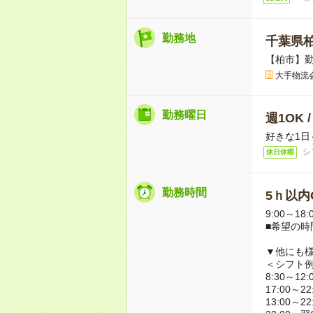
勤務地
千葉県
【柏市】
大手物流
勤務曜日
週1OK 
好きな1日
シ
休日休暇
勤務時間
5ｈ以内O
9:00～18
■希望の時
▼他にも
＜シフト
8:30～12:
17:00～22
13:00～22