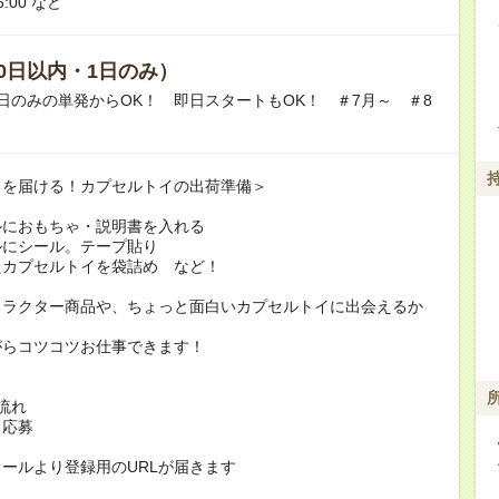
6:00 など
0日以内・1日のみ）
日のみの単発からOK！ 即日スタートもOK！ ＃7月～ ＃8
クを届ける！カプセルトイの出荷準備＞
ルにおもちゃ・説明書を入れる
ルにシール。テープ貼り
たカプセルトイを袋詰め など！
ャラクター商品や、ちょっと面白いカプセルトイに出会えるか
がらコツコツお仕事できます！
流れ
り応募
ールより登録用のURLが届きます