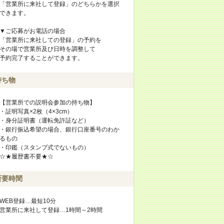
「営業所に来社して登録」のどちらかを選択
できます。
▼ご応募がお電話の場合
「営業所に来社しての登録」の予約を
その場で営業所及び日時を調整して
予約完了することができます。
持ち物
【営業所での説明会参加の持ち物】
・証明写真×2枚（4×3cm）
・身分証明書（運転免許証など）
・銀行振込希望の場合、銀行口座番号のわか
るもの
・印鑑（スタンプ式でないもの）
☆★履歴書不要★☆
所要時間
WEB登録…最短10分
営業所に来社して登録…1時間～2時間