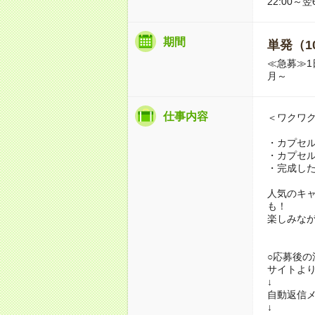
22:00～翌
期間
単発（1
≪急募≫1
月～
仕事内容
＜ワクワ
・カプセ
・カプセ
・完成し
人気のキ
も！
楽しみな
○応募後の
サイトよ
↓
自動返信メ
↓