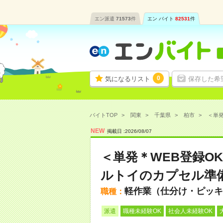
エン派遣
71573
件
エン バイト
82531
件
0
気になるリスト
保存した希
バイトTOP
関東
千葉県
柏市
＜単発
NEW
掲載日 :
2026
/
08
/
07
＜単発＊WEB登録O
ルトイのカプセル準
軽作業（仕分け・ピッキ
職種：
派遣
職種未経験OK
社会人未経験OK