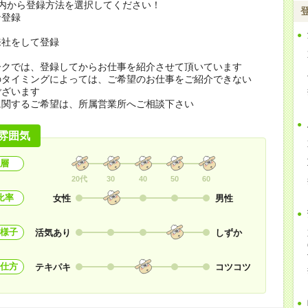
の内から登録方法を選択してください！
ン登録
来社をして登録
ークでは、登録してからお仕事を紹介させて頂いています
のタイミングによっては、ご希望のお仕事をご紹介できない
ございます
に関するご希望は、所属営業所へご相談下さい
雰囲気
層
20代
30
40
50
60
比率
女性
男性
様子
活気あり
しずか
仕方
テキパキ
コツコツ