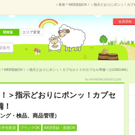
＜単発＊WEB登録OK！＞指示どおりにポンッ！カプセ
会員登録
エリア変更
関東版
望条件
＊WEB登録OK！＞指示どおりにポンッ！カプセルトイのカプセル準備！(110361484）
No.MYWORK2690811190
K！＞指示どおりにポンッ！カプセ
備！
ング・検品、商品管理）
大学生歓迎
ブランクOK
WEB登録・面接OK