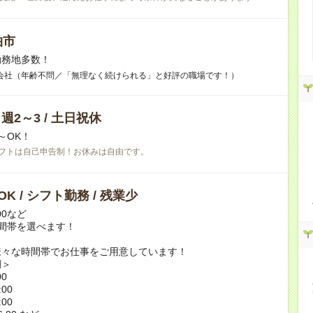
柏市
勤務地多数！
会社（年齢不問／「無理なく続けられる」と好評の職場です！）
/ 週2～3 / 土日祝休
～OK！
フトは自己申告制！お休みは自由です。
K / シフト勤務 / 残業少
:00など
間帯を選べます！
様々な時間帯でお仕事をご用意しています！
例＞
00
:00
:00