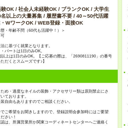
OK / 社会人未経験OK / ブランクOK / 大学生
10名以上の大量募集 / 履歴書不要 / 40～50代活躍
副業・WワークOK / WEB登録・面接OK
歴・年齢不問（60代も活躍中！）＞
不可
遣法に基づく就業となります。
・パートは1日のみOK。
歳以上は1日のみOK。【ご応募の際は、「2690811190」の番号
ただくとスムーズです♪】
ぐため・過度なネイルの装飾・アクセサリー類は原則禁止にさ
だいております。
服装自由もありますのでご相談ください。
会でご希望をお聞きしますので、登録説明会参加時にはご要望
ください！
確認は、所属営業所か関東コーディネートセンターへご連絡く