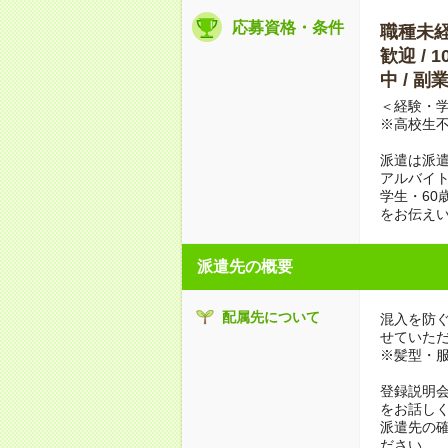
応募資格・条件
職種未経験
歓迎 / 
中 / 
＜経験・学
※高校生
派遣は派
アルバイト
学生・60
をお伝えい
派遣先の概要
配属先について
混入を防
せていた
※髪型・
登録説明
をお話し
派遣先の
ださい