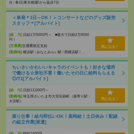
分
/
春日(東京都)駅から徒歩7分
＜単発＊1日～OK！＞コンサートなどのグッズ販売
スタッフ＊[アルバイト]
[給 与]
日給1万5000円～ ■最大で日給2万8500
円！
[交通費]
交通費規定支給
気になる！
[勤務地]
横浜駅
/
みなとみらい駅
/
西横浜駅
/
…
ちいさいかわいいキャラのイベントも！好きな場所
で働ける☆来社不要！働いたその日に給料もらえる
◎/T1[アルバイト]
[給 与]
日給13,000円～
[勤務地]
埼玉県さいたま市大宮区錦町（最寄り駅：
気になる！
大宮駅）
座り仕事！給与即払いOK！高時給！土日休み！配線
の組立作業[派遣]
[給 与]
時給1400円