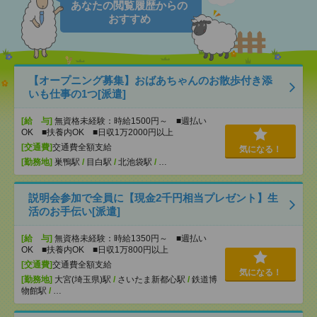
あなたの閲覧履歴からの
おすすめ
【オープニング募集】おばあちゃんのお散歩付き添
いも仕事の1つ[派遣]
[給 与]
無資格未経験：時給1500円～ ■週払い
OK ■扶養内OK ■日収1万2000円以上
[交通費]
交通費全額支給
気になる！
[勤務地]
巣鴨駅
/
目白駅
/
北池袋駅
/
…
説明会参加で全員に【現金2千円相当プレゼント】生
活のお手伝い[派遣]
[給 与]
無資格未経験：時給1350円～ ■週払い
OK ■扶養内OK ■日収1万800円以上
[交通費]
交通費全額支給
気になる！
[勤務地]
大宮(埼玉県)駅
/
さいたま新都心駅
/
鉄道博
物館駅
/
…