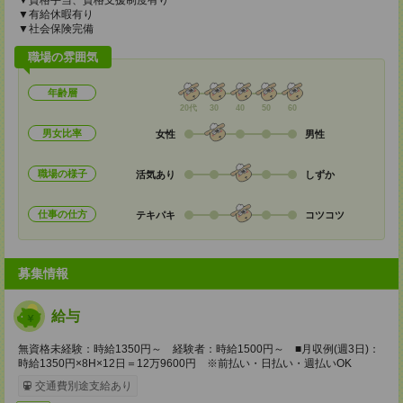
▼資格手当、資格支援制度有り
▼有給休暇有り
▼社会保険完備
職場の雰囲気
年齢層
20代
30
40
50
60
男女比率
女性
男性
職場の様子
活気あり
しずか
仕事の仕方
テキパキ
コツコツ
募集情報
給与
無資格未経験：時給1350円～ 経験者：時給1500円～ ■月収例(週3日)：
時給1350円×8H×12日＝12万9600円 ※前払い・日払い・週払いOK
交通費別途支給あり