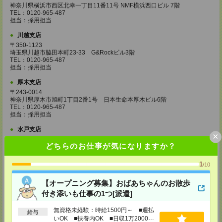
神奈川県横浜市西区北幸一丁目11番11号 NMF横浜西口ビル 7階
TEL：0120-965-487
担当：採用担当
川越支店
〒350-1123
埼玉県川越市脇田本町23-33 G&Rockビル3階
TEL：0120-965-487
担当：採用担当
厚木支店
〒243-0014
神奈川県厚木市旭町1丁目2番1号 日本生命本厚木ビル6階
TEL：0120-965-487
担当：採用担当
水戸支店
×
茨城県水戸市城南一丁目2番10号
どちらのお仕事が気になりますか？
甲南アセット水戸城南ビル 7階
TEL：0120-965-487
担当：採用担当
1
/10
高崎支店
【オープニング募集】おばあちゃんのお散歩
群馬県高崎市旭町34-5
付き添いも仕事の1つ[派遣]
旭町ビル5階
TEL：0120-965-487
担当：採用担当
無資格未経験：時給1500円～ ■週払
給与
いOK ■扶養内OK ■日収1万2000円