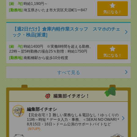
[給 与]
時給1,190円～
[勤務地]
埼玉県さいたま市大宮区天沼町1ー847
気になる！
【週2日だけ】倉庫内軽作業スタッフ スマホのチェ
ック・検品[派遣]
[給 与]
時給1400円 ※実働8時間を超える勤務、
22時～翌5時勤務の場合25％割増：時給1750円
気になる！
[勤務地]
南船橋駅から徒歩10分程度
すべて見る
編集部イチオシ
【完全在宅！】難しい業務なし＆電話なし！ゆっくりの
11時～時短＊データ入力・事務、＜SEKAI NO OWARI＊
8月15日・16日＞ドーム公演のサポートバイトなど
(8/7UP!)