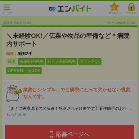
0
メニュー
気になる！
ログイン
掲載日 :2026
/
08
/
04
No.KSAINms110101
＼未経験OK!／伝票や物品の準備など＊病院
内サポート
職種：
看護助手
派遣
職種未経験OK
社会人未経験OK
ブランクOK
WEB登録・面接OK
業務はシンプル、でも病院にとって欠かせない役割
なんです。
【まさに医療現場の名脇役！感謝される仕事です】看護助手のお仕
...
もっとみる
応募ページへ