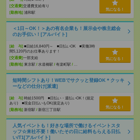
[交通費]
交通費支給有り
気になる！
[勤務地]
浦和駅
＜1日～OK！＞あの有名企業も！展示会や株主総会
のお手伝い！[アルバイト]
[給 与]
■日給16,840円～ ■日払いOK ■実働3時
間5,120円のお仕事あります！
[交通費]
一部支給
気になる！
[勤務地]
東京駅
/
水道橋駅
/
有楽町駅
/
…
短時間シフトあり！WEBでサクッと登録OK＊クッキ
ーなどの仕分け[派遣]
[給 与]
時給1500円 ■日払い・週払いOK！(規定
あり) ■現金日払いもOK(規定あり)
気になる！
[勤務地]
新宿駅
/
新宿三丁目駅
人気イベントも！好きな場所で働けるイベントスタ
ッフ☆来社不要！働いたその日に給料もらえる日払
い/T1[アルバイト]