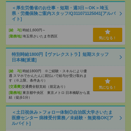
＜厚生労働省のお仕事・短期・週3日～OK＞埼玉
県・労働保険ご案内スタッフ/Q311071125041[アルバ
イト]
[給 与]
時給1,600円～
[勤務地]
埼玉県さいたま市西区
気になる！
特別時給1800円【ヴァレクストラ】短期スタッフ
日本橋[派遣]
[給 与]
時給1800円 ※ご経験・スキルにより優
遇 スマホでかんたんに前払いで給与が受け取れま
す（※上限、条件あり）
[交通費]
交通費全額支給（規定あり）
気になる！
[勤務地]
東京都中央区 東京メトロ 日本橋駅から直
結（徒歩1分）
＜土日祝休み＞フォロー体制◎自治医大学さいたま
医療センター 病棟受付業務／未経験・無資格OK[ア
ルバイト]