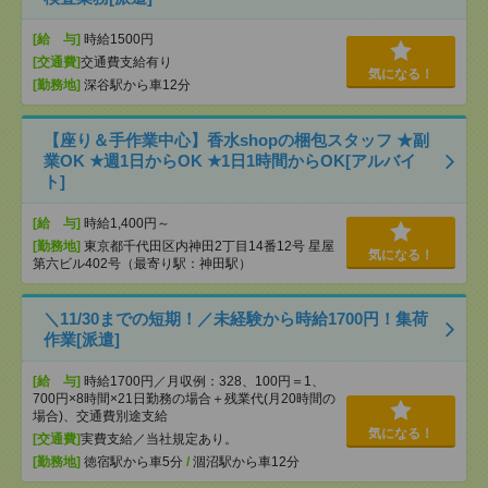
[給 与]
時給1500円
[交通費]
交通費支給有り
気になる！
[勤務地]
深谷駅から車12分
【座り＆手作業中心】香水shopの梱包スタッフ ★副
業OK ★週1日からOK ★1日1時間からOK[アルバイ
ト]
[給 与]
時給1,400円～
[勤務地]
東京都千代田区内神田2丁目14番12号 星屋
気になる！
第六ビル402号（最寄り駅：神田駅）
＼11/30までの短期！／未経験から時給1700円！集荷
作業[派遣]
[給 与]
時給1700円／月収例：328、100円＝1、
700円×8時間×21日勤務の場合＋残業代(月20時間の
場合)、交通費別途支給
気になる！
[交通費]
実費支給／当社規定あり。
[勤務地]
徳宿駅から車5分
/
涸沼駅から車12分