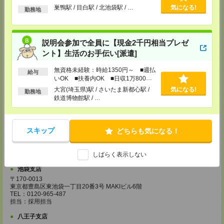
宇都宮支店
以上
巣鴨駅 / 目白駅 / 北池袋駅 / …
気になる!
勤務地
〒320-0033 栃木県宇都宮市本町4-15 宇都宮NIビル3F
TEL：0120-965-487
担当：採用担当
藤沢支店
説明会参加で全員に【現金2千円相当プレゼ
神奈川県藤沢市鵠沼石上1－5－4 ISM藤沢 4階
ント】生活のお手伝い[派遣]
TEL：0120-965-487
担当：採用担当
無資格未経験：時給1350円～ ■週払
給与
いOK ■扶養内OK ■日収1万800円
柏支店
以上
大宮(埼玉県)駅 / さいたま新都心駅 /
気になる!
千葉県柏市柏4－2－1 メットライフ柏ビル7階
勤務地
鉄道博物館駅 / …
TEL：0120-965-487
担当：採用担当
甲府支店
スキップ
どちらも気になる！
山梨県甲府市丸の内１-17-14
甲府センタービル3F
TEL：0120-965-487
担当：採用担当
しばらく表示しない
池袋支店
〒170-0013
東京都豊島区東池袋一丁目20番3号 MAKIビル6階
TEL：0120-965-487
担当：採用担当
八王子支店