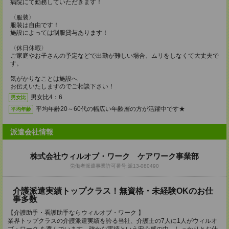
病院にて勤務していただきます！
〈服装〉
服装は自由です！
施設によっては制服貸与あります！
〈休日休暇〉
ご家庭やお子さんの予定などで出勤が難しい場合、ムリをしなくて大丈夫で
す。
気がかりなことは施設へ
お伝えいたしますのでご相談下さい！
男女比4：6
男女比
平均年齢20～60代の幅広い年齢層の方が活躍中です★
平均年齢
派遣会社情報
株式会社ウィルオブ・ワーク ケアワーク事業部
労働者派遣事業許可番号:派13‐080490
介護派遣実績トップクラス！無資格・未経験OKのお仕
事多数
【介護助手・看護助手ならウィルオブ・ワーク 】
業界トップクラスの介護派遣実績を誇る当社、介護士の7人に1人がウィルオ