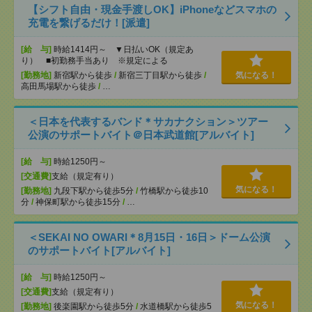
【シフト自由・現金手渡しOK】iPhoneなどスマホの
充電を繋げるだけ！[派遣]
[給 与]
時給1414円～ ▼日払いOK（規定あ
り） ■初勤務手当あり ※規定による
[勤務地]
新宿駅から徒歩
/
新宿三丁目駅から徒歩
/
気になる！
高田馬場駅から徒歩
/
…
＜日本を代表するバンド＊サカナクション＞ツアー
公演のサポートバイト＠日本武道館[アルバイト]
[給 与]
時給1250円～
[交通費]
支給（規定有り）
気になる！
[勤務地]
九段下駅から徒歩5分
/
竹橋駅から徒歩10
分
/
神保町駅から徒歩15分
/
…
＜SEKAI NO OWARI＊8月15日・16日＞ドーム公演
のサポートバイト[アルバイト]
[給 与]
時給1250円～
[交通費]
支給（規定有り）
気になる！
[勤務地]
後楽園駅から徒歩5分
/
水道橋駅から徒歩5