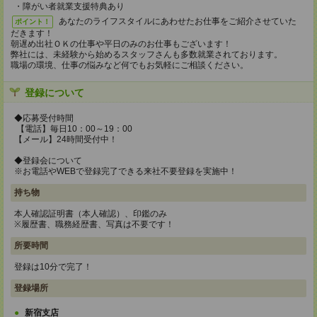
・障がい者就業支援特典あり
あなたのライフスタイルにあわせたお仕事をご紹介させていた
ポイント！
だきます！
朝遅め出社ＯＫの仕事や平日のみのお仕事もございます！
弊社には、未経験から始めるスタッフさんも多数就業されております。
職場の環境、仕事の悩みなど何でもお気軽にご相談ください。
登録について
◆応募受付時間
【電話】毎日10：00～19：00
【メール】24時間受付中！
◆登録会について
※お電話やWEBで登録完了できる来社不要登録を実施中！
持ち物
本人確認証明書（本人確認）、印鑑のみ
※履歴書、職務経歴書、写真は不要です！
所要時間
登録は10分で完了！
登録場所
新宿支店