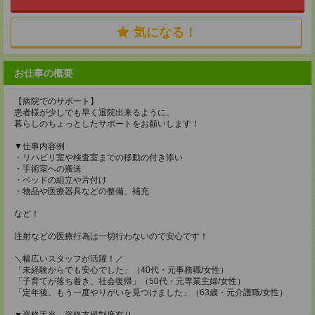
気になる！
お仕事の概要
【病院でのサポート】
患者様が少しでも早く退院出来るように、
暮らしのちょっとしたサポートをお願いします！
▼仕事内容例
・リハビリ室や検査室までの移動の付き添い
・手術室への搬送
・ベッドの組立や片付け
・物品や医療器具などの整備、補充
など！
注射などの医療行為は一切行わないので安心です！
＼幅広いスタッフが活躍！／
「未経験からでも安心でした」（40代・元事務職/女性）
「子育てが落ち着き、社会復帰」（50代・元専業主婦/女性）
「定年後、もう一度やりがいを見つけました」（63歳・元介護職/女性）