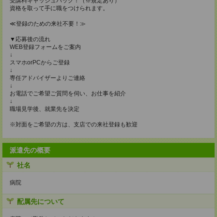
受講料キャッシュバック！（※規定あり）
資格を取って手に職をつけられます。
≪登録のための来社不要！≫
▼応募後の流れ
WEB登録フォームをご案内
↓
スマホorPCからご登録
↓
専任アドバイザーよりご連絡
↓
お電話でご希望ご質問を伺い、お仕事を紹介
↓
職場見学後、就業先を決定
※対面をご希望の方は、支店での来社登録も歓迎
派遣先の概要
社名
病院
配属先について