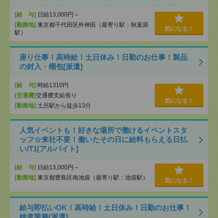
[給 与]
日給13,000円～
[勤務地]
東京都千代田区外神田（最寄り駅：秋葉原
気になる！
駅）
座り仕事！高時給！土日休み！日勤のお仕事！製品
の封入・梱包[派遣]
[給 与]
時給1310円
[交通費]
交通費支給有り
気になる！
[勤務地]
土呂駅から徒歩13分
人気イベントも！好きな場所で働けるイベントスタ
ッフ☆来社不要！働いたその日に給料もらえる日払
い/T1[アルバイト]
[給 与]
日給13,000円～
[勤務地]
東京都豊島区南池袋（最寄り駅：池袋駅）
気になる！
給与即払いOK！高時給！土日休み！日勤のお仕事！
検査業務[派遣]