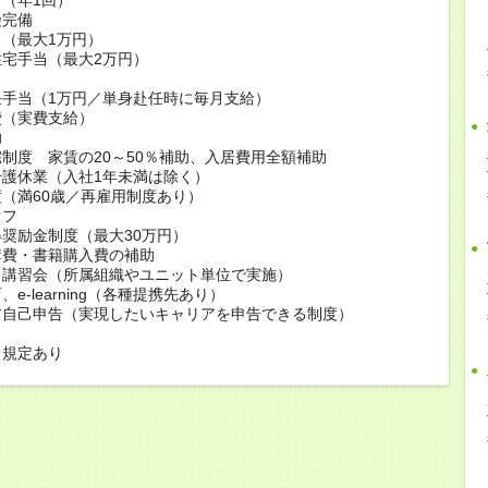
険完備
（最大1万円）
宅手当（最大2万円）
当
任手当（1万円／単身赴任時に毎月支給）
費（実費支給）
助
制度 家賃の20～50％補助、入居費用全額補助
護休業（入社1年未満は除く）
（満60歳／再雇用制度あり）
オフ
奨励金制度（最大30万円）
講費・書籍購入費の補助
・講習会（所属組織やユニット単位で実施）
e-learning（各種提携先あり）
ア自己申告（実現したいキャリアを申告できる制度）
も規定あり