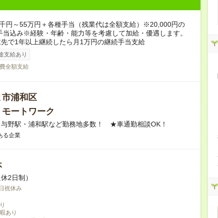
6千円～55万円＋各種手当（残業代は全額支給）※20,000円の
手当込み※経験・年齢・能力等を考慮して加給・優遇します。
先で1年以上継続したら月1万円の継続手当支給
途支給あり
費全額支給
ま市浦和区
リモートワーク
・与野駅・浦和駅など勤務地多数！ ★車通勤相談OK！
ある企業
休
休2日制）
日祝休み
り
暇あり