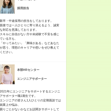
採用担当
新卒・中途採用の担当をしております。
面接では一人ひとりに寄り添えるよう、誠実
な対応を意識しております。
スキルに自信がない方や未経験で不安を感じ
ている方も、
「やってみたい」「興味がある」などあなた
が思う、理想のキャリアや想いをぜひ教えて
ください。
本部HRセンター
エンジニアサポーター
2021年にエンジニアをサポートするエンジニ
アサポーター職1期生です。
エンジニアの皆さん1人ひとりの定期面談では
就業上や悩み、
困りごとがないかなどお話聞きサポートして