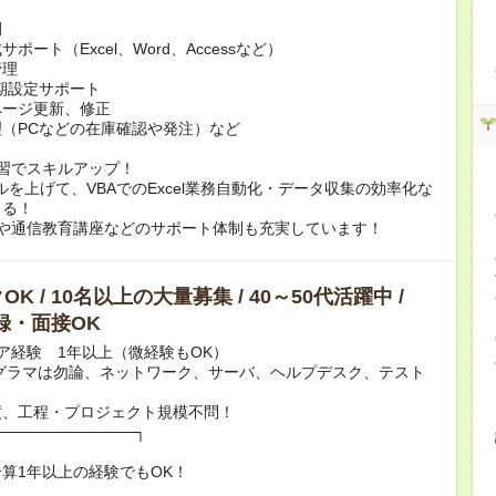
例
ポート（Excel、Word、Accessなど）
管理
期設定サポート
ページ更新、修正
（PCなどの在庫確認や発注）など
習でスキルアップ！
スキルを上げて、VBAでのExcel業務自動化・データ収集の効率化な
きる！
rningや通信教育講座などのサポート体制も充実しています！
K / 10名以上の大量募集 / 40～50代活躍中 /
録・面接OK
ア経験 1年以上（微経験もOK）
グラマは勿論、ネットワーク、サーバ、ヘルプデスク、テスト
度、工程・プロジェクト規模不問！
─────────────┐
以上の経験でもOK！