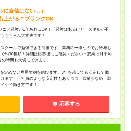
ルに自信はない…」
も上がる＊ブランクOK
ジニア経験が1年あればOK！「経験はあるけど、スキルが不
方ももちろん大丈夫です＊
門スクールで勉強できる制度です！業務の一環なのでお給与も
Dまで約30種類！詳細は応募後にご確認ください＊残業は月平均
自分の時間も大切にできます。
間を定めない雇用契約を結びます。3年を越えても安定して働
磨けます！正社員のような安定性もありつつ、残業少なめ・勤
オイシイ働き方です！
応募する