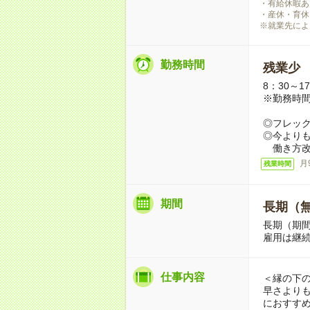
・有給休暇あ
・産休・育休
※就業先によ
勤務時間
残業少
8：30～1
※勤務時
◎フレッ
◎今より
働き方改
月
残業時間
期間
長期（
長期（期
雇用は継
仕事内容
＜縁の下
早さより
におすす