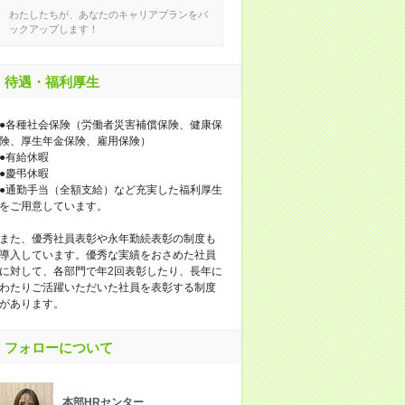
わたしたちが、あなたのキャリアプランをバ
ックアップします！
待遇・福利厚生
●各種社会保険（労働者災害補償保険、健康保
険、厚生年金保険、雇用保険）
●有給休暇
●慶弔休暇
●通勤手当（全額支給）など充実した福利厚生
をご用意しています。
また、優秀社員表彰や永年勤続表彰の制度も
導入しています。優秀な実績をおさめた社員
に対して、各部門で年2回表彰したり、長年に
わたりご活躍いただいた社員を表彰する制度
があります。
フォローについて
本部HRセンター