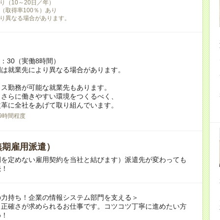
り（10～20日／年）
（取得率100％）あり
り異なる場合があります。
7：30（実働8時間）
間は就業先により異なる場合があります。
クス勤務が可能な就業先もあります。
もさらに働きやすい環境をつくるべく、
革に全社をあげて取り組んでいます。
9時間程度
無期雇用派遣）
間を定めない雇用契約を当社と結びます）派遣先が変わっても
続！
の力持ち！企業の情報システム部門を支える＞
も正確さが求められるお仕事です。コツコツ丁寧に進めたい方
め！