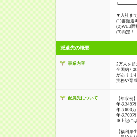
└─────
▼入社ま
(1)書類
(2)WEB
(3)内定！
派遣先の概要
事業内容
2万人を超
全国約7,
がありま
実務や育
配属先について
【年収例
年収348
年収603
年収709
※上記に
【福利厚
・昇給あり