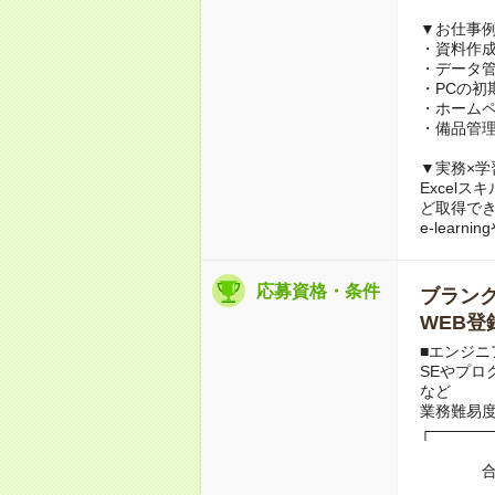
▼お仕事
・資料作成サ
・データ
・PCの初
・ホーム
・備品管理
▼実務×学
Excel
ど取得で
e-lea
応募資格・条件
ブランクO
WEB登
■エンジニ
SEやプロ
など
業務難易
┌─────
合算1年