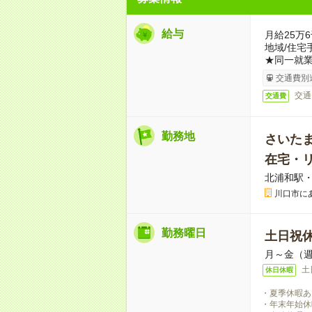
給与
月給25万
地域/住宅
★同一就業
交通費別
交通
交通費
勤務地
さいた
在宅・
北浦和駅
川口市に
勤務曜日
土日祝
月～金（週
土
休日休暇
・夏季休暇あ
・年末年始休