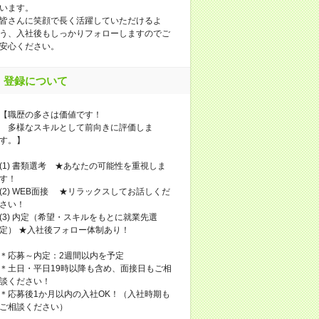
います。
皆さんに笑顔で長く活躍していただけるよ
う、入社後もしっかりフォローしますのでご
安心ください。
登録について
【職歴の多さは価値です！
多様なスキルとして前向きに評価しま
す。】
(1) 書類選考 ★あなたの可能性を重視しま
す！
(2) WEB面接 ★リラックスしてお話しくだ
さい！
(3) 内定（希望・スキルをもとに就業先選
定） ★入社後フォロー体制あり！
＊応募～内定：2週間以内を予定
＊土日・平日19時以降も含め、面接日もご相
談ください！
＊応募後1か月以内の入社OK！（入社時期も
ご相談ください）