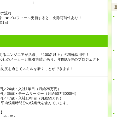
─────────────┘
での流れ
選考 ★プロフィール更新すると、免除可能性あり！
面接1回
えるエンジニアが活躍、「100名以上」の積極採用中！
000社のメーカーと取引実績があり、年間8万件のプロジェクト
す。
成制度を通じてスキルを磨くことができます！
】
万円／24歳・入社1年目（月給29万円）
万円／35歳・チームリーダー（月給50万3000円）
万円／47歳・入社10年目（月給59万円）
は平均残業時間分の残業代を含んでいます。
生】
（年1回）