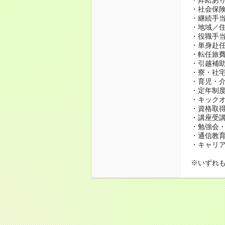
・社会保
・継続手当
・地域／住
・役職手
・単身赴
・転任旅
・引越補
・寮・社宅
・育児・介
・定年制度
・キック
・資格取得
・講座受
・勉強会
・通信教育、
・キャリ
※いずれ