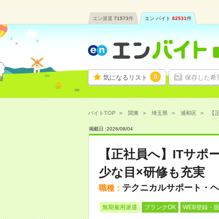
エン派遣
71573
件
エン バイト
82531
件
0
気になるリスト
保存した希
バイトTOP
関東
埼玉県
浦和区
【正
掲載日 :
2026
/
08
/
04
【正社員へ】ITサポ
少な目×研修も充実
テクニカルサポート・ヘ
職種：
無期雇用派遣
ブランクOK
WEB登録・面