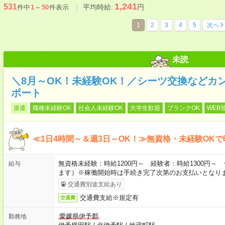
1,241
531
平均時給:
円
件中
1
～
50
件表示
1
2
3
4
5
次へ
未読
＼8月～OK！未経験OK！／シーツ交換などカ
ポート
派遣
職種未経験OK
社会人未経験OK
大学生歓迎
ブランクOK
WEB
≪1日4時間～＆週3日～OK！≫無資格・未経験OKで
無資格未経験：時給1200円～ 経験者：時給1300円
給与
ます）※稼働開始時は手続き完了次第のお支払いとなり
交通費別途支給あり
交通費支給※規定有
交通費
愛媛県伊予郡
勤務地