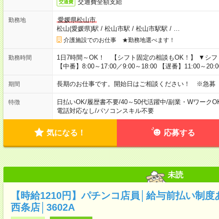
交通費全額支給
交通費
愛媛県松山市
勤務地
松山(愛媛県)駅
/
松山市駅
/
松山市駅駅
/
…
介護施設でのお仕事 ★勤務地選べます！
1日7時間～OK！ 【シフト固定の相談もOK！】 ▼シフト例 【早
勤務時間
【中番】8:00～17:00／9:00～18:00 【遅番】11:00～20:00
長期のお仕事です。開始日はご相談ください！ ※急募
期間
日払いOK
/
履歴書不要
/
40～50代活躍中
/
副業・WワークO
特徴
電話対応なし
/
パソコンスキル不要
気になる！
応募する
未読
【時給1210円】パチンコ店員│給与前払い制度
西条店│3602A