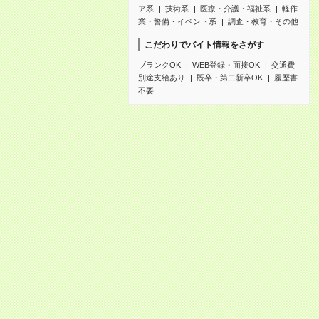
ア系
技術系
医療・介護・福祉系
軽作
業・警備・イベント系
調査・教育・その他
こだわりでバイト情報をさがす
ブランクOK
WEB登録・面接OK
交通費
別途支給あり
既卒・第二新卒OK
履歴書
不要