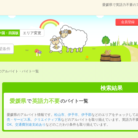
愛媛県で英語力不要の
会員登録
エリア変更
中国・四国版
望条件
のアルバイト・バイト一覧
検索結果
愛媛県
英語力不要
で
のバイト一覧
愛媛県のアルバイト情報です。
松山市
、
伊予市
、
伊予郡
などのエリアをチェックして
売・サービス系
、
クリエイティブ系
などのアルバイトを取り揃えています。英語力不
OK
、
交通費別途支給あり
などのこだわり条件も取り揃えています。