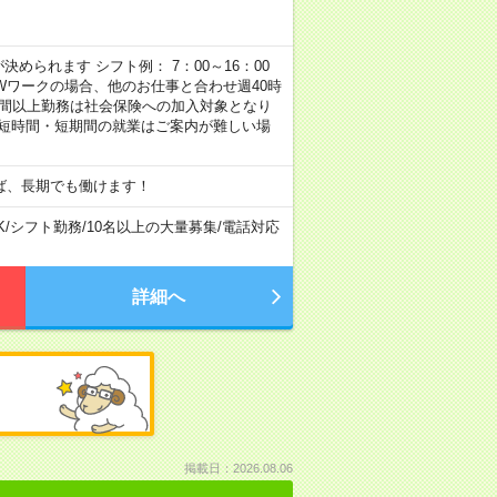
められます シフト例： 7：00～16：00
 など ※Wワークの場合、他のお仕事と合わせ週40時
時間以上勤務は社会保険への加入対象となり
、短時間・短期間の就業はご案内が難しい場
ば、長期でも働けます！
K
/
シフト勤務
/
10名以上の大量募集
/
電話対応
詳細へ
掲載日：2026.08.06