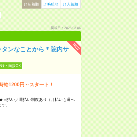
新着順
時給順
人気順
掲載日：2026.08.06
NEW
ンタンなことから＊院内サ
登録・面接OK
時給1200円～スタート！
～ ★日払い／週払い制度あり（月払いも選べ
ます。