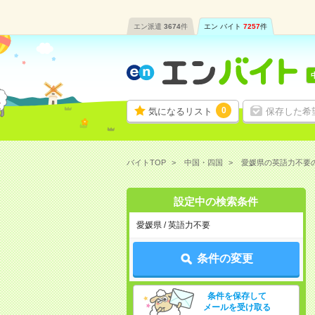
エン派遣
3674
件
エン バイト
7257
件
0
気になるリスト
保存した希
バイトTOP
中国・四国
愛媛県の英語力不要
設定中の検索条件
愛媛県 / 英語力不要
条件の変更
条件を保存して
メールを受け取る