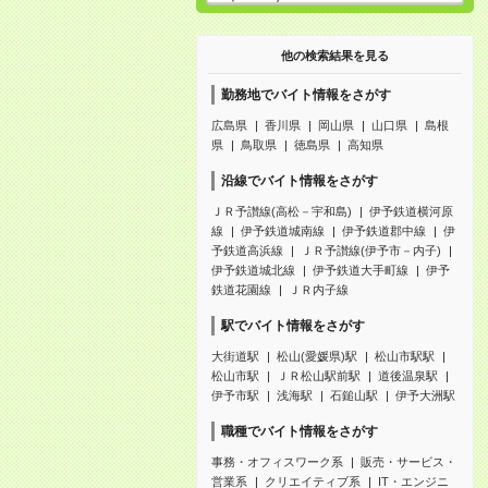
他の検索結果を見る
勤務地でバイト情報をさがす
広島県
香川県
岡山県
山口県
島根
県
鳥取県
徳島県
高知県
沿線でバイト情報をさがす
ＪＲ予讃線(高松－宇和島)
伊予鉄道横河原
線
伊予鉄道城南線
伊予鉄道郡中線
伊
予鉄道高浜線
ＪＲ予讃線(伊予市－内子)
伊予鉄道城北線
伊予鉄道大手町線
伊予
鉄道花園線
ＪＲ内子線
駅でバイト情報をさがす
大街道駅
松山(愛媛県)駅
松山市駅駅
松山市駅
ＪＲ松山駅前駅
道後温泉駅
伊予市駅
浅海駅
石鎚山駅
伊予大洲駅
職種でバイト情報をさがす
事務・オフィスワーク系
販売・サービス・
営業系
クリエイティブ系
IT・エンジニ