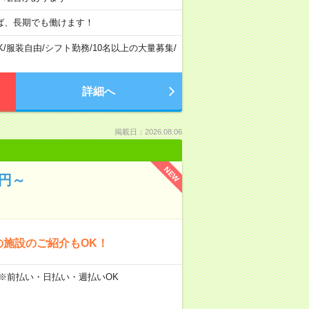
ば、長期でも働けます！
K
/
服装自由
/
シフト勤務
/
10名以上の大量募集
/
詳細へ
掲載日：2026.08.06
NEW
0円～
の施設のご紹介もOK！
 ※前払い・日払い・週払いOK