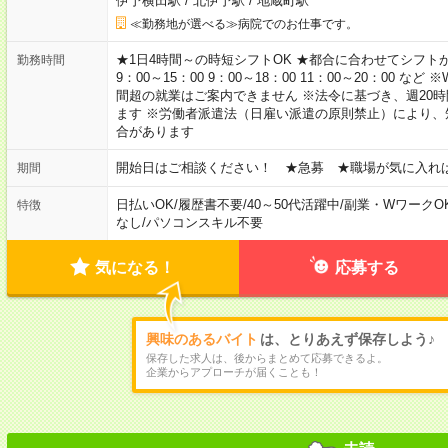
伊予横田駅
/
北伊予駅
/
地蔵町駅
≪勤務地が選べる≫病院でのお仕事です。
★1日4時間～の時短シフトOK ★都合に合わせてシフトが決
勤務時間
9：00～15：00 9：00～18：00 11：00～20：00
間超の就業はご案内できません ※法令に基づき、週20
ます ※労働者派遣法（日雇い派遣の原則禁止）により
合があります
開始日はご相談ください！ ★急募 ★職場が気に入れ
期間
日払いOK
/
履歴書不要
/
40～50代活躍中
/
副業・WワークO
特徴
なし
/
パソコンスキル不要
気になる！
応募する
興味のあるバイト
は、とりあえず保存しよう♪
保存した求人は、後からまとめて応募できるよ。
企業からアプローチが届くことも！