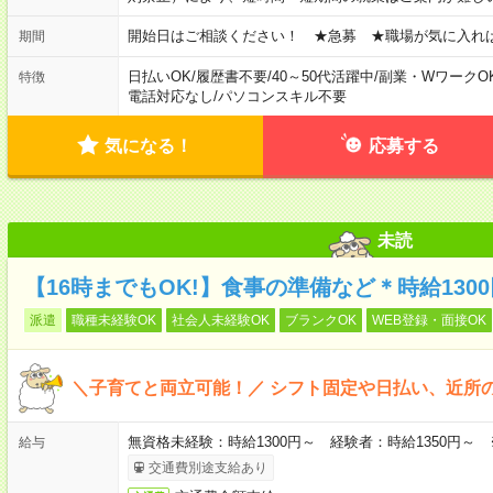
開始日はご相談ください！ ★急募 ★職場が気に入れ
期間
日払いOK
/
履歴書不要
/
40～50代活躍中
/
副業・WワークO
特徴
電話対応なし
/
パソコンスキル不要
気になる！
応募する
未読
【16時までもOK!】食事の準備など＊時給130
派遣
職種未経験OK
社会人未経験OK
ブランクOK
WEB登録・面接OK
＼子育てと両立可能！／ シフト固定や日払い、近所
無資格未経験：時給1300円～ 経験者：時給1350円～
給与
交通費別途支給あり