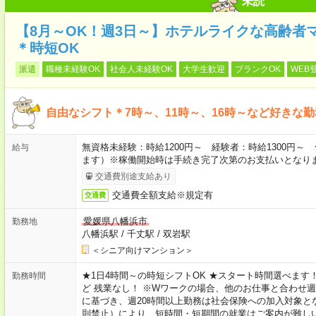
未読
【8月～OK！週3日～】ホテルライクな高齢者
＊時短OK
派遣
職種未経験OK
社会人未経験OK
大学生歓迎
ブランクOK
WEB
自由なシフト＊7時～、11時～、16時～など好きな
無資格未経験：時給1200円～ 経験者：時給1300円
給与
ます）※稼働開始時は手続き完了次第のお支払いとなり
交通費別途支給あり
交通費全額支給※規定有
交通費
愛媛県八幡浜市
勤務地
八幡浜駅
/
千丈駅
/
双岩駅
＜シニア向けマンション＞
★1日4時間～の時短シフトOK ★スタート時間選べます！ 7:00～16
勤務時間
ど 残業なし！ ※Wワークの場合、他のお仕事と合わせ週
に基づき、週20時間以上勤務は社会保険への加入対象と
則禁止）により、短時間・短期間の就業はご案内が難し