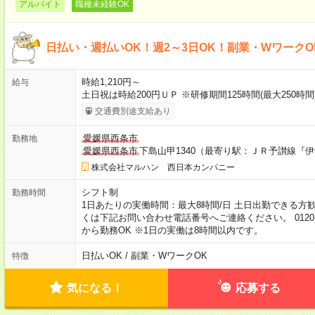
アルバイト
職種未経験OK
日払い・週払いOK！週2～3日OK！副業・Wワーク
時給1,210円～
給与
土日祝は時給200円ＵＰ ※研修期間125時間(最大250時間
交通費別途支給あり
愛媛県西条市
勤務地
愛媛県西条市
下島山甲1340（最寄り駅：ＪＲ予讃線『
株式会社マルハン 西日本カンパニー
シフト制
勤務時間
1日あたりの実働時間：最大8時間/日 土日出勤できる方歓迎 募集時間
くは下記お問い合わせ電話番号へご連絡ください。 0120-31
から勤務OK ※1日の実働は8時間以内です。
日払いOK / 副業・WワークOK
特徴
気になる！
応募する