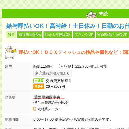
未読
給与即払いOK！高時給！土日休み！日勤のお
派遣
職種未経験OK
社会人未経験OK
ブランクOK
WEB登録・面接OK
即払いOK！ＢＯＸティッシュの検品や梱包など：四
時給1150円 【月収例】212,750円以上可能
給与
交通費別途支給あり
交通費支給有り
交通費
20～25万円
月収例
愛媛県四国中央市
勤務地
伊予三島駅から車6分
素材系メーカー
8:00～17:00 ※表記のうち実働7時間30分です。
勤務時間