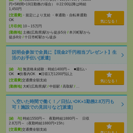
円×5時間×19日勤務の場合） ※22:00以降は時給
1,450円
[交通費]
・規定により支給 ・車通勤・自転車通勤
OK
気になる！
[月収例]
10～15万円
[勤務地]
土橋(広島県)駅から徒歩5分
/
本川町駅から
徒歩8分
/
十日市町駅から徒歩
説明会参加で全員に【現金2千円相当プレゼント】生
活のお手伝い[派遣]
[給 与]
無資格未経験：時給1400円～ ■週払い
OK ■扶養内OK ■日収1万1200円以上
[交通費]
交通費全額支給
気になる！
[勤務地]
大町(広島県)駅
/
中筋駅
/
高取駅
/
…
＼空いた時間で働く！／日払いOK×1勤務2.8万円も
可！施設での見回りなど[派遣]
[給 与]
時給1550円～ 夜勤時給1880円～ 日収
2.8万円～（夜勤時給1880円×15h）
[交通費]
交通費全額支給
気になる！