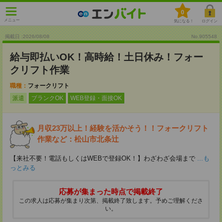
0
メニュー
気になる！
ログイン
掲載日 :2026
/
08
/
08
No.905548
給与即払いOK！高時給！土日休み！フォー
クリフト作業
職種：
フォークリフト
派遣
ブランクOK
WEB登録・面接OK
月収23万以上！経験を活かそう！！フォークリフト
作業など：松山市北条辻
【来社不要！電話もしくはWEBで登録OK！】わざわざ会場まで
...も
っとみる
応募が集まった時点で掲載終了
この求人は応募が集まり次第、掲載終了致します。予めご理解くださ
い。