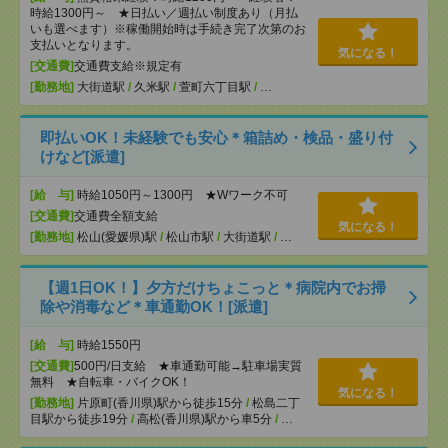
時給1300円～ ★日払い／週払い制度あり（月払
いも選べます）※稼働開始時は手続き完了次第のお
支払いとなります。
気になる！
[交通費]
交通費支給※規定有
[勤務地]
大街道駅
/
久米駅
/
萱町六丁目駅
/
…
即払いOK！未経験でも安心＊箱詰め・検品・盛り付
けなど[派遣]
[給 与]
時給1050円～1300円 ★Wワーク不可
[交通費]
交通費全額支給
気になる！
[勤務地]
松山(愛媛県)駅
/
松山市駅
/
大街道駅
/
…
【週1日OK！】夕方だけちょこっと＊病院内でお掃
除や消毒など＊車通勤OK！[派遣]
[給 与]
時給1550円
[交通費]
500円/日支給 ★車通勤可能→駐車場実質
無料 ★自転車・バイクOK！
気になる！
[勤務地]
片原町(香川県)駅から徒歩15分
/
松島二丁
目駅から徒歩19分
/
高松(香川県)駅から車5分
/
…