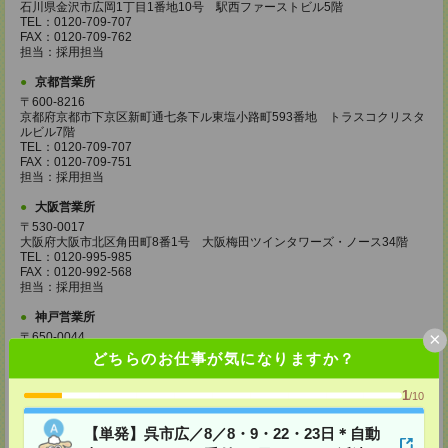
石川県金沢市広岡1丁目1番地10号 駅西ファーストビル5階
TEL：0120-709-707
FAX：0120-709-762
担当：採用担当
京都営業所
〒600-8216
京都府京都市下京区新町通七条下ル東塩小路町593番地 トラスコクリスタ
ルビル7階
TEL：0120-709-707
FAX：0120-709-751
担当：採用担当
大阪営業所
〒530-0017
大阪府大阪市北区角田町8番1号 大阪梅田ツインタワーズ・ノース34階
TEL：0120-995-985
FAX：0120-992-568
担当：採用担当
神戸営業所
×
〒650-0044
兵庫県神戸市中央区東川崎町1丁目3番3号 神戸ハーバーランドセンタービ
どちらのお仕事が気になりますか？
ル18階
TEL：0120-995-984
1
/10
FAX：0120-709-785
担当：採用担当
【単発】呉市広／8／8・9・22・23日＊自動
広島営業所