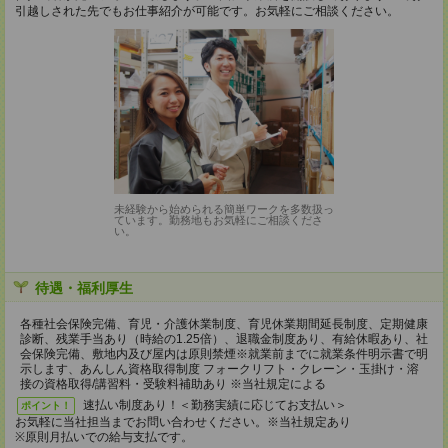
引越しされた先でもお仕事紹介が可能です。お気軽にご相談ください。
未経験から始められる簡単ワークを多数扱っ
ています。勤務地もお気軽にご相談くださ
い。
待遇・福利厚生
各種社会保険完備、育児・介護休業制度、育児休業期間延長制度、定期健康
診断、残業手当あり（時給の1.25倍）、退職金制度あり、有給休暇あり、社
会保険完備、敷地内及び屋内は原則禁煙※就業前までに就業条件明示書で明
示します、あんしん資格取得制度 フォークリフト・クレーン・玉掛け・溶
接の資格取得/講習料・受験料補助あり ※当社規定による
速払い制度あり！＜勤務実績に応じてお支払い＞
ポイント！
お気軽に当社担当までお問い合わせください。※当社規定あり
※原則月払いでの給与支払です。