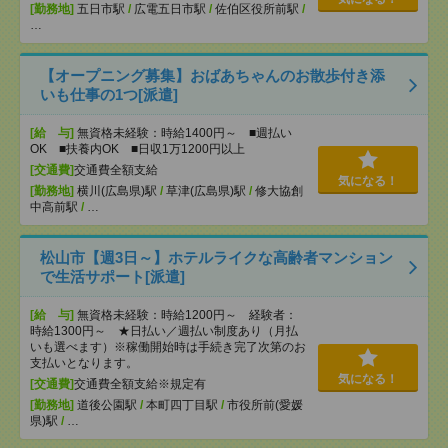
[勤務地]
五日市駅
/
広電五日市駅
/
佐伯区役所前駅
/
…
【オープニング募集】おばあちゃんのお散歩付き添
いも仕事の1つ[派遣]
[給 与]
無資格未経験：時給1400円～ ■週払い
OK ■扶養内OK ■日収1万1200円以上
[交通費]
交通費全額支給
気になる！
[勤務地]
横川(広島県)駅
/
草津(広島県)駅
/
修大協創
中高前駅
/
…
松山市【週3日～】ホテルライクな高齢者マンション
で生活サポート[派遣]
[給 与]
無資格未経験：時給1200円～ 経験者：
時給1300円～ ★日払い／週払い制度あり（月払
いも選べます）※稼働開始時は手続き完了次第のお
支払いとなります。
気になる！
[交通費]
交通費全額支給※規定有
[勤務地]
道後公園駅
/
本町四丁目駅
/
市役所前(愛媛
県)駅
/
…