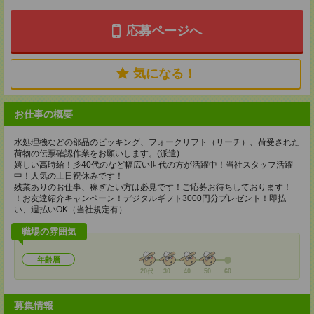
応募ページへ
気になる！
お仕事の概要
水処理機などの部品のピッキング、フォークリフト（リーチ）、荷受された
荷物の伝票確認作業をお願いします。(派遣)
嬉しい高時給！彡40代のなど幅広い世代の方が活躍中！当社スタッフ活躍
中！人気の土日祝休みです！
残業ありのお仕事、稼ぎたい方は必見です！ご応募お待ちしております！
！お友達紹介キャンペーン！デジタルギフト3000円分プレゼント！即払
い、週払いOK（当社規定有）
職場の雰囲気
年齢層
20代
30
40
50
60
募集情報