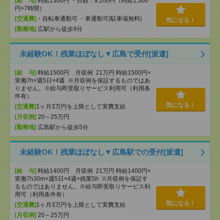
[給 与]
時給1300円 ・日額：9,100円（時給1,300
円×7時間）
[交通費]
・自転車通勤可 ・車通勤可(駐車場無料)
気になる！
[勤務地]
広駅から徒歩9分
未経験OK！残業ほぼなし▼広島で受付[派遣]
[給 与]
時給1500円 月収例 21万円 時給1500円×
実働7h×週5日×4週 ※月収例を保証するものではあ
りません。※給与即受取りサービス利用可（利用条
件有）
気になる！
[交通費]
1ヶ月3万円を上限として実費支給
[月収例]
20～25万円
[勤務地]
広島駅から徒歩5分
未経験OK！残業ほぼなし▼広島駅での受付[派遣]
[給 与]
時給1400円 月収例 21万円 時給1400円×
実働7h30m×週5日×4週+残業5h ※月収例を保証す
るものではありません。※給与即受取りサービス利
用可（利用条件有）
気になる！
[交通費]
1ヶ月3万円を上限として実費支給
[月収例]
20～25万円