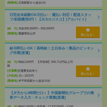
[勤務地]
広島駅駅から徒歩1分
◎完全未経験OK/日払い・週払い対応！配送スタッ
フ/初期費用0円！【JCSロジスコ】[アルバイト]
[給 与]
月給300,000円～500,000円
[勤務地]
愛媛県松山市
気になる！
給与即払いOK！高時給！土日休み！製品のピッキン
グ作業[派遣]
[給 与]
時給1200円 【月収例】206,712円以上可
能
[交通費]
交通費支給有り
気になる！
[月収例]
15～20万円
[勤務地]
伊予和気駅から徒歩10分
【夕方から5時間だけ♬】中国新聞社グループでの簡
単データ入力・チェック業務[派遣]
[給 与]
時給1160円☆月収例：11万5700円（1160