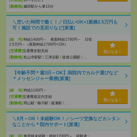
[月収例]
20～25万円
[勤務地]
鎌田駅から車15分
＼空いた時間で働く！／日払いOK×1勤務2.5万円も
可！施設での見回りなど[派遣]
[給 与]
時給1400円～ 夜勤時給1700円～ 日収
2.5万円～（夜勤時給1700円×15h）
[交通費]
交通費全額支給
気になる！
[勤務地]
松山市駅駅
/
三津浜駅
/
道後公園駅
/
…
【年齢不問＊週3日～OK】病院内でカルテ運びなど
＊メッセンジャー業務[派遣]
[給 与]
時給1100円～
[交通費]
交通費規定内支給
気になる！
[勤務地]
岡山駅
/
柳川駅
/
庭瀬駅
/
…
＼8月～OK！未経験OK！／シーツ交換などカンタン
なことから＊院内サポート[派遣]
[給 与]
無資格未経験：時給1200円～ 経験者：