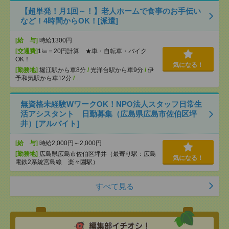
【超単発！月1回～！】老人ホームで食事のお手伝い
など！4時間からOK！[派遣]
[給 与]
時給1300円
[交通費]
1㎞＝20円計算 ★車・自転車・バイク
OK！
気になる！
[勤務地]
堀江駅から車8分
/
光洋台駅から車9分
/
伊
予和気駅から車12分
/
…
無資格未経験WワークOK！NPO法人スタッフ日常生
活アシスタント 日勤募集（広島県広島市佐伯区坪
井）[アルバイト]
[給 与]
時給2,000円～2,000円
[勤務地]
広島県広島市佐伯区坪井（最寄り駅：広島
気になる！
電鉄2系統宮島線 楽々園駅）
すべて見る