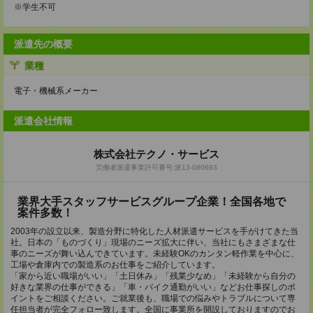
※学生不可
派遣先の概要
業種
電子・機械系メーカー
派遣会社情報
株式会社テクノ・サービス
労働者派遣事業許可番号:派13-080693
業界大手スタッフサービスグループ企業！全国各地で
案件多数！
2003年の設立以来、製造分野に特化した人材派遣サービスを手がけてきた当
社。日本の「ものづくり」現場のニーズ拡大に伴い、当社にもさまざまな仕
事のニーズが舞い込んできています。未経験OKのカンタン軽作業を中心に、
工場や倉庫内での製造系のお仕事をご紹介しています。
「家から近い職場がいい」「土日休み」「残業少なめ」「未経験から自分の
好きな業界の仕事ができる」「車・バイク通勤がいい」などお仕事探しのポ
イントをご相談ください。ご就業後も、職場での悩みやトラブルについて専
任担当者が完全フォロー致します。全国に事業所を開設しておりますのでお