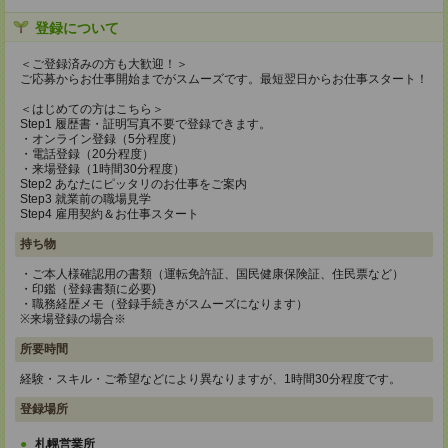
登録について
＜ご登録済みの方も大歓迎！＞
ご応募からお仕事開始までがスムーズです。最短翌日からお仕事スタート！
＜はじめての方はこちら＞
Step1 履歴書・証明写真不要で登録できます。
・オンライン登録（5分程度）
・電話登録（20分程度）
・来場登録（1時間30分程度）
Step2 あなたにピッタリのお仕事をご案内
Step3 就業前の職場見学
Step4 雇用契約＆お仕事スタート
持ち物
・ご本人様確認用の書類（運転免許証、国民健康保険証、住民票など）
・印鑑（登録書類に必要)
・職務経歴メモ（登録手続きがスムーズになります）
※来場登録の場合※
所要時間
経験・スキル・ご希望などにより異なりますが、1時間30分程度です。
登録場所
札幌営業所