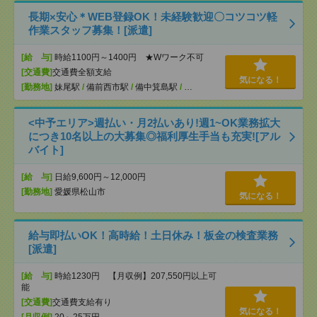
長期×安心＊WEB登録OK！未経験歓迎〇コツコツ軽
作業スタッフ募集！[派遣]
[給 与]
時給1100円～1400円 ★Wワーク不可
[交通費]
交通費全額支給
気になる！
[勤務地]
妹尾駅
/
備前西市駅
/
備中箕島駅
/
…
<中予エリア>週払い・月2払いあり!週1~OK業務拡大
につき10名以上の大募集◎福利厚生手当も充実![アル
バイト]
[給 与]
日給9,600円～12,000円
[勤務地]
愛媛県松山市
気になる！
給与即払いOK！高時給！土日休み！板金の検査業務
[派遣]
[給 与]
時給1230円 【月収例】207,550円以上可
能
[交通費]
交通費支給有り
気になる！