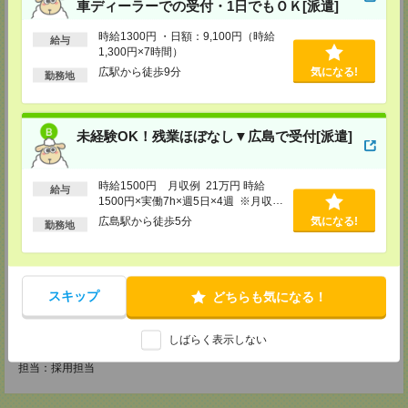
車ディーラーでの受付・1日でもＯＫ[派遣]
〒730-0031
広島県広島市中区紙屋町2丁目1番地22号 広島興銀ビル11階
時給1300円 ・日額：9,100円（時給
TEL：0120-709-707
給与
1,300円×7時間）
FAX：0120-934-504
担当：採用担当
広駅から徒歩9分
気になる!
勤務地
松山営業所
〒790-0003
愛媛県松山市三番町7丁目1番地21号 ジブラルタ生命松山ビル8階
未経験OK！残業ほぼなし▼広島で受付[派遣]
TEL：0120-709-707
FAX：0120-709-890
担当：採用担当
時給1500円 月収例 21万円 時給
給与
福岡営業所
1500円×実働7h×週5日×4週 ※月収例
〒810-0801
を保証するものではありません。※給
広島駅から徒歩5分
気になる!
勤務地
福岡県福岡市博多区中洲5丁目6番24号 第6ガーデンビル2階
与即受取りサービス利用可（利用条件
TEL：0120-709-707
有）
FAX：0120-709-927
担当：採用担当
スキップ
熊本営業所
どちらも気になる！
〒860-0806
熊本県熊本市中央区花畑町4番1号 太陽生命熊本第2ビル9階
しばらく表示しない
TEL：0120-709-707
FAX：0120-934-611
担当：採用担当