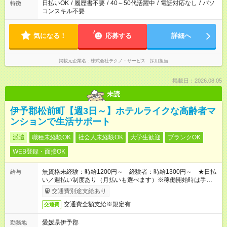
日払いOK
/
履歴書不要
/
40～50代活躍中
/
電話対応なし
/
パソ
特徴
コンスキル不要
気になる！
応募する
詳細へ
掲載元企業名
株式会社テクノ・サービス 採用担当
掲載日：2026.08.05
未読
伊予郡松前町【週3日～】ホテルライクな高齢者マ
ンションで生活サポート
派遣
職種未経験OK
社会人未経験OK
大学生歓迎
ブランクOK
WEB登録・面接OK
無資格未経験：時給1200円～ 経験者：時給1300円～ ★日払
給与
い／週払い制度あり（月払いも選べます）※稼働開始時は手続き
完了次第のお支払いとなります。
交通費別途支給あり
交通費全額支給※規定有
交通費
愛媛県伊予郡
勤務地