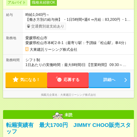
アルバイト
職種未経験OK
時給1,040円～
給与
【働き方別の給与例】 ・1日5時間×週4 ⇒月給：83,200円 ・1日
8時間×週5 ⇒月給：166,400円 ☆ライフスタイルに合わせて柔軟
交通費別途支給あり
に働けます！ 《昇給》 あり※会社業績による 《賞与》 年2回あ
り※会社業績による 《プラスで支給される手当》 ●交通費(上限
愛媛県松山市
勤務地
月4万円) ●資格手当(宅地建物取引士：1万円/月) 【試用期間】試
愛媛県松山市本町2-8-1（最寄り駅：予讃線「松山駅」車4分）
用期間なし
大東建託リーシング株式会社
シフト制
勤務時間
1日あたりの実働時間：最大8時間/日 【営業時間】 09:30～
18:30 ★上記時間内で1日5時間～勤務OK ＼ライフスタイルに合
わせて働けます／ ・土日祝だけの勤務 ・短時間勤務 など お気
気になる！
軽にご相談ください！ ◆1か月ごとのシフト提出制 ◆業務特性お
応募する
詳細へ
よび秘密保持の観点から副業・Wワークはご遠慮いただいており
ます。
掲載元企業名
大東建託リーシング株式会社
未読
転籍実績有 最大1700円 JIMMY CHOO販売スタ
ッフ