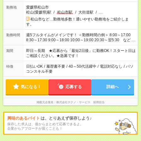
愛媛県松山市
勤務地
松山(愛媛県)駅
/
松山市駅
/
大街道駅
/
…
松山市など…勤務地多数！通いやすい勤務地をご紹介しま
す。
週5フルタイムがメインです！ ＜勤務時間の例＞ 8:00～17:00
勤務時間
8:30～17:30 9:00～18:00 10:00～19:00 20:30～翌5:30 など ★
その他にも勤務時間多数！ 日勤のみ、残業なし、交替制など
ご希望を教えてください！
即日～長期 ★応募から「最短2日後」に勤務OK！スタート日は
期間
ご相談ください。★急募です！
日払いOK
/
履歴書不要
/
40～50代活躍中
/
電話対応なし
/
パソ
特徴
コンスキル不要
気になる！
応募する
詳細へ
掲載元企業名
株式会社テクノ・サービス 採用担当
興味のあるバイト
は、とりあえず保存しよう♪
保存した求人は、後からまとめて応募できるよ。
企業からアプローチが届くことも！