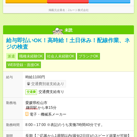
掲載元企業名
Jルート株式会社
未読
給与即払いOK！高時給！土日休み！配線作業、ネ
ジの検査
派遣
職種未経験OK
社会人未経験OK
ブランクOK
WEB登録・面接OK
時給1100円
給与
交通費別途支給あり
交通費支給有り
交通費
愛媛県松山市
勤務地
鎌田駅
から車15分
電子・機械系メーカー
8:00～17:00 ※表記のうち実働7時間40分です。
勤務時間
長期【ご応募から1週間以内(最短2日目)のスピード就業が可能】
期間