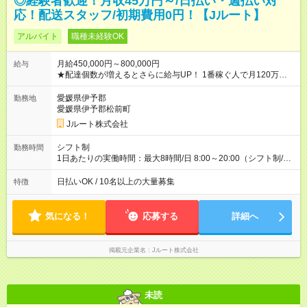
◎経験者歓迎！月収45万円～/日払い・週払い対
応！配送スタッフ/初期費用0円！【Jルート】
アルバイト
職種未経験OK
月給450,000円～800,000円
給与
★配達個数が増えるとさらに給与UP！ 1番稼ぐ人で月120万ほ
ど！ ・主要都市エリア 月収55万円／週5日稼働 月収65万~112
万円／週6日稼働 ・地方郊外エリア 月収40万円／週5日稼働 月
愛媛県伊予郡
勤務地
収40万円~50万円／週6日稼働 ＜モデルイメージ＞ ■月収50万
愛媛県伊予郡松前町
円 (27歳男性/江東区在住)※元建築関係 1日150個配達×25日勤務
Jルート株式会社
(日休み) ■月収80万円(43歳男性/墨田区在住)※元営業 1日200個
配達×25日勤務(月休み) 【試用期間】試用期間なし
シフト制
勤務時間
1日あたりの実働時間：最大8時間/日 8:00～20:00（シフト制/実
働8時間） ※週5日勤務（場所次第では週4も有り） ※配達状況に
よって時間外での勤務可能性有り ※案件により多少の前後あり
日払いOK / 10名以上の大量募集
特徴
※配達が完了次第、帰社OKです
気になる！
応募する
詳細へ
掲載元企業名
Jルート株式会社
未読