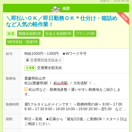
掲載日：2026.08.06
未読
NEW
＼即払いＯＫ／即日勤務ＯＫ＊仕分け・箱詰め
など人気の軽作業！
派遣
職種未経験OK
社会人未経験OK
ブランクOK
WEB登録・面接OK
時給1050円～1300円 ★Wワーク不可
給与
交通費別途支給あり
交通費全額支給
交通費
愛媛県松山市
勤務地
松山(愛媛県)駅
/
松山市駅
/
大街道駅
/
…
松山市など…勤務地多数！通いやすい勤務地をご紹介しま
す。
週5フルタイムがメインです！ ＜勤務時間の例＞ 8:00～17:00
勤務時間
8:30～17:30 9:00～18:00 10:00～19:00 20:30～翌5:30 など ★
その他にも勤務時間多数！ 日勤のみ、残業なし、交替制など
ご希望を教えてください！
即日～長期 ★応募から「最短2日後」に勤務OK！スタート日は
期間
ご相談ください。