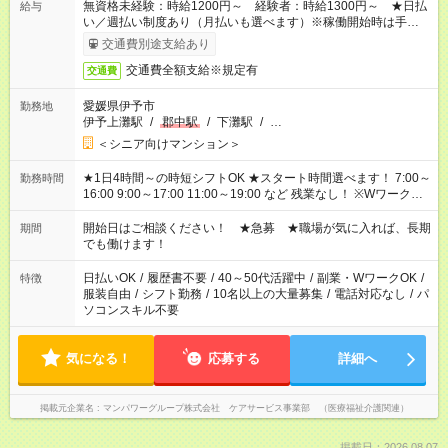
無資格未経験：時給1200円～ 経験者：時給1300円～ ★日払
給与
い／週払い制度あり（月払いも選べます）※稼働開始時は手続き
完了次第のお支払いとなります。
交通費別途支給あり
交通費全額支給※規定有
交通費
愛媛県伊予市
勤務地
伊予上灘駅
/
郡中駅
/
下灘駅
/
…
＜シニア向けマンション＞
★1日4時間～の時短シフトOK ★スタート時間選べます！ 7:00～
勤務時間
16:00 9:00～17:00 11:00～19:00 など 残業なし！ ※Wワークの
場合、他のお仕事と合わせ週40時間超の就業はご案内できませ
ん ※法令に基づき、週20時間以上勤務は社会保険への加入対象
開始日はご相談ください！ ★急募 ★職場が気に入れば、長期
期間
となります ※労働者派遣法（日雇い派遣の原則禁止）により、
でも働けます！
短時間・短期間の就業はご案内が難しい場合があります
日払いOK
/
履歴書不要
/
40～50代活躍中
/
副業・WワークOK
/
特徴
服装自由
/
シフト勤務
/
10名以上の大量募集
/
電話対応なし
/
パ
ソコンスキル不要
気になる！
応募する
詳細へ
掲載元企業名
マンパワーグループ株式会社 ケアサービス事業部 （医療福祉介護関連）
掲載日：2026.08.07