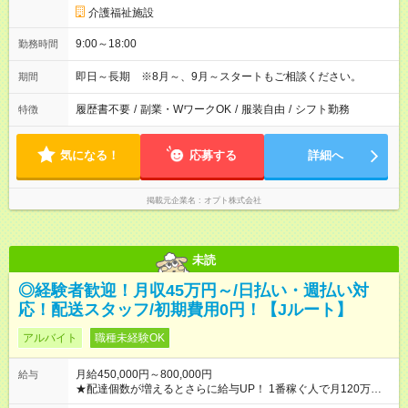
介護福祉施設
9:00～18:00
勤務時間
即日～長期 ※8月～、9月～スタートもご相談ください。
期間
履歴書不要
/
副業・WワークOK
/
服装自由
/
シフト勤務
特徴
気になる！
応募する
詳細へ
掲載元企業名
オプト株式会社
未読
◎経験者歓迎！月収45万円～/日払い・週払い対
応！配送スタッフ/初期費用0円！【Jルート】
アルバイト
職種未経験OK
月給450,000円～800,000円
給与
★配達個数が増えるとさらに給与UP！ 1番稼ぐ人で月120万ほ
ど！ ・主要都市エリア 月収55万円／週5日稼働 月収65万~112