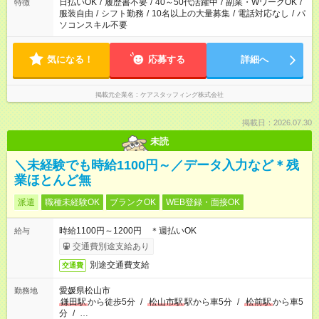
日払いOK
/
履歴書不要
/
40～50代活躍中
/
副業・WワークOK
/
特徴
服装自由
/
シフト勤務
/
10名以上の大量募集
/
電話対応なし
/
パ
ソコンスキル不要
気になる！
応募する
詳細へ
掲載元企業名
ケアスタッフィング株式会社
掲載日：2026.07.30
未読
＼未経験でも時給1100円～／データ入力など＊残
業ほとんど無
派遣
職種未経験OK
ブランクOK
WEB登録・面接OK
時給1100円～1200円 ＊週払いOK
給与
交通費別途支給あり
別途交通費支給
交通費
愛媛県松山市
勤務地
鎌田駅
から徒歩5分
/
松山市駅
駅から車5分
/
松前駅
から車5
分
/
…