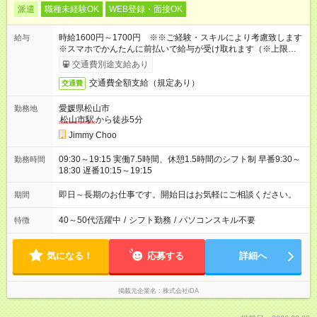
派遣
職種未経験OK
WEB登録・面接OK
時給1600円～1700円 ※※ご経験・スキルにより考慮致します
給与
※スマホでかんたんに前払いで給与が受け取れます（※上限、条
件あり）
交通費別途支給あり
交通費全額支給（規定あり）
交通費
愛媛県松山市
勤務地
松山市駅
から徒歩5分
Jimmy Choo
09:30～19:15 実働7.5時間、休憩1.5時間のシフト制 早番9:30～
勤務時間
18:30 遅番10:15～19:15
即日～長期のお仕事です。開始日はお気軽にご相談ください。
期間
40～50代活躍中
/
シフト勤務
/
パソコンスキル不要
特徴
気になる！
応募する
詳細へ
掲載元企業名
株式会社iDA