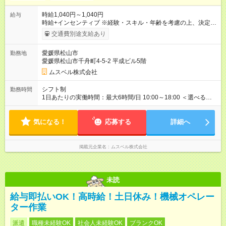
時給1,040円～1,040円
給与
時給+インセンティブ ※経験・スキル・年齢を考慮の上、決定し
ます。 《成果に応じたインセンティブ支給例》 テレアポ未経
交通費別途支給あり
験、入社5ヶ月目の女性パートさんが、時給に加えて、月7万円
のインセンティブを獲得するなど、入社年数に関わりなく成
愛媛県松山市
勤務地
果・貢献に応じた報酬制度が導入されています。 ※試用期間は3
愛媛県松山市千舟町4-5-2 平成ビル5階
ヶ月で、その間は有期契約です。そのほかの条件に変更はあり
ません。 【試用期間】試用期間あり 試用期間の長さ：2ヶ月
ムスベル株式会社
※ 雇用形態と給与に、本採用時と異なる部分があります。 雇用
形態：中途採用（契約社員） 給与：本採用時と同じです。 ※試
シフト制
勤務時間
用期間は2ヶ月で、その間は有期契約です。そのほかの条件に変
1日あたりの実働時間：最大6時間/日 10:00～18:00 ＜選べるシ
更はありません。 ※月所定労働時間が110時間未満の方は試用期
フト＞ (1)10:00～16:00 (2)10:00～17:00 (3)10:00～18:00 ◎
間3ヶ月になります。
勤務時間は(1)～(3)で選択OK！ ◎勤務日数：週4日～5日勤務
気になる！
（希望シフト制） ◎原則定時退社／残業はほとんどありませ
応募する
詳細へ
ん！
掲載元企業名
ムスベル株式会社
未読
給与即払いOK！高時給！土日休み！機械オペレー
ター作業
派遣
職種未経験OK
社会人未経験OK
ブランクOK