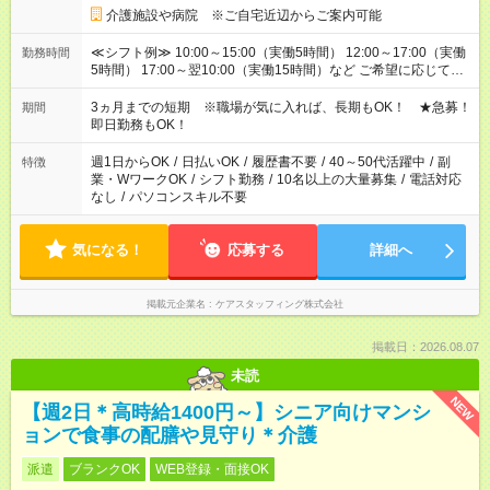
介護施設や病院 ※ご自宅近辺からご案内可能
≪シフト例≫ 10:00～15:00（実働5時間） 12:00～17:00（実働
勤務時間
5時間） 17:00～翌10:00（実働15時間）など ご希望に応じて、
働く時間は調整できます！ お気軽に担当へ相談ください！
3ヵ月までの短期 ※職場が気に入れば、長期もOK！ ★急募！
期間
即日勤務もOK！
週1日からOK
/
日払いOK
/
履歴書不要
/
40～50代活躍中
/
副
特徴
業・WワークOK
/
シフト勤務
/
10名以上の大量募集
/
電話対応
なし
/
パソコンスキル不要
気になる！
応募する
詳細へ
掲載元企業名
ケアスタッフィング株式会社
掲載日：2026.08.07
未読
NEW
【週2日＊高時給1400円～】シニア向けマンシ
ョンで食事の配膳や見守り＊介護
派遣
ブランクOK
WEB登録・面接OK