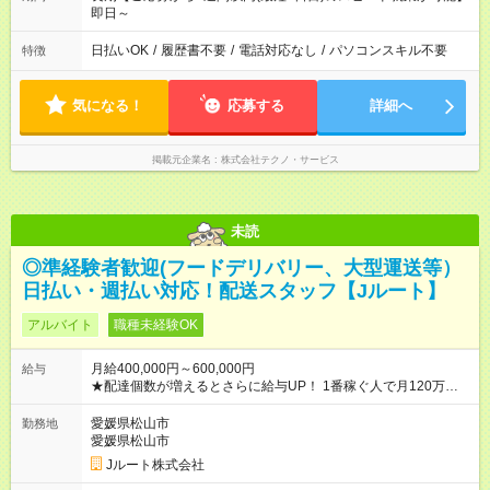
即日～
日払いOK
/
履歴書不要
/
電話対応なし
/
パソコンスキル不要
特徴
気になる！
応募する
詳細へ
掲載元企業名
株式会社テクノ・サービス
未読
◎準経験者歓迎(フードデリバリー、大型運送等）
日払い・週払い対応！配送スタッフ【Jルート】
アルバイト
職種未経験OK
月給400,000円～600,000円
給与
★配達個数が増えるとさらに給与UP！ 1番稼ぐ人で月120万ほ
ど！ ・主要都市エリア 月収55万円／週5日稼働 月収65万~112
万円／週6日稼働 ・地方郊外エリア 月収40万円／週5日稼働 月
愛媛県松山市
勤務地
収40万円~50万円／週6日稼働 ＜モデルイメージ＞ ■月収50万
愛媛県松山市
円 (27歳男性/江東区在住)※元建築関係 1日150個配達×25日勤務
Jルート株式会社
(日休み) ■月収80万円(43歳男性/墨田区在住)※元営業 1日200個