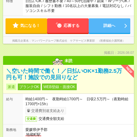
日払いOK
/
履歴書不要
/
40～50代活躍中
/
副業・WワークOK
/
特徴
服装自由
/
シフト勤務
/
10名以上の大量募集
/
電話対応なし
/
パ
ソコンスキル不要
気になる！
応募する
詳細へ
掲載元企業名
マンパワーグループ株式会社 ケアサービス事業部 （医療福祉介護関連）
掲載日：2026.08.07
未読
NEW
＼空いた時間で働く！／日払いOK×1勤務2.5万
円も可！施設での見回りなど
派遣
ブランクOK
WEB登録・面接OK
時給1400円～ 夜勤時給1700円～ 日収2.5万円～（夜勤時給
給与
1700円×15h）
交通費別途支給あり
交通費全額支給
交通費
愛媛県伊予郡
勤務地
地蔵町駅