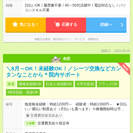
日払いOK
/
履歴書不要
/
40～50代活躍中
/
電話対応なし
/
パソ
特徴
コンスキル不要
気になる！
応募する
詳細へ
掲載元企業名
株式会社テクノ・サービス 採用担当
掲載日：2026.08.06
未読
NEW
＼8月～OK！未経験OK！／シーツ交換などカン
タンなことから＊院内サポート
派遣
職種未経験OK
社会人未経験OK
大学生歓迎
ブランクOK
WEB登録・面接OK
無資格未経験：時給1200円～ 経験者：時給1300円～ ★日払
給与
い／週払い制度あり（月払いも選べます）※稼働開始時は手続き
完了次第のお支払いとなります。
交通費別途支給あり
交通費支給※規定有
交通費