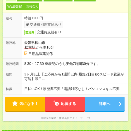
WEB登録・面接OK
時給1200円
給与
交通費別途支給あり
交通費支給有り
交通費
愛媛県松山市
勤務地
松前駅
から車10分
日用品医薬関係
8:30～17:30 ※表記のうち実働7時間30分です。
勤務時間
3ヶ月以上【ご応募から1週間以内(最短2日目)のスピード就業が
期間
可能】即日～
日払いOK
/
履歴書不要
/
電話対応なし
/
パソコンスキル不要
特徴
気になる！
応募する
詳細へ
掲載元企業名
株式会社テクノ・サービス