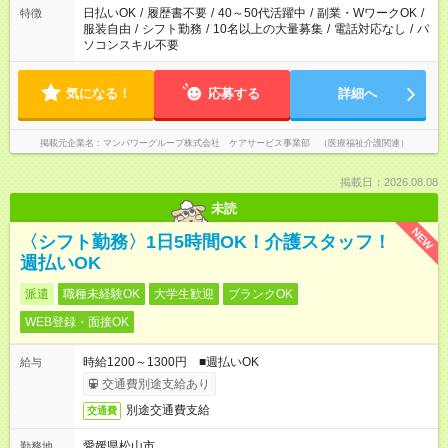
日払いOK
/
履歴書不要
/
40～50代活躍中
/
副業・WワークOK
/
特徴
服装自由
/
シフト勤務
/
10名以上の大量募集
/
電話対応なし
/
パ
ソコンスキル不要
気になる！
応募する
詳細へ
掲載元企業名
マンパワーグループ株式会社 ケアサービス事業部 （医療福祉介護関連）
掲載日：2026.08.08
未読
NEW
〈シフト勤務〉1日5時間OK！介護スタッフ！
週払いOK
派遣
職種未経験OK
大学生歓迎
ブランクOK
WEB登録・面接OK
時給1200～1300円 ■週払いOK
給与
交通費別途支給あり
別途交通費支給
交通費
愛媛県松山市
勤務地