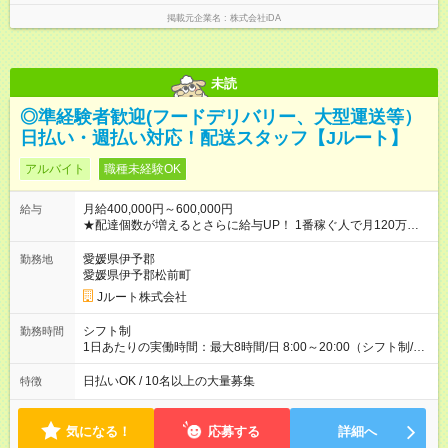
掲載元企業名
株式会社iDA
未読
◎準経験者歓迎(フードデリバリー、大型運送等）
日払い・週払い対応！配送スタッフ【Jルート】
アルバイト
職種未経験OK
月給400,000円～600,000円
給与
★配達個数が増えるとさらに給与UP！ 1番稼ぐ人で月120万ほ
ど！ ・主要都市エリア 月収55万円／週5日稼働 月収65万~112
万円／週6日稼働 ・地方郊外エリア 月収40万円／週5日稼働 月
愛媛県伊予郡
勤務地
収40万円~50万円／週6日稼働 ＜モデルイメージ＞ ■月収50万
愛媛県伊予郡松前町
円 (27歳男性/江東区在住)※元建築関係 1日150個配達×25日勤務
Jルート株式会社
(日休み) ■月収80万円(43歳男性/墨田区在住)※元営業 1日200個
配達×25日勤務(月休み) 【試用期間】試用期間なし
シフト制
勤務時間
1日あたりの実働時間：最大8時間/日 8:00～20:00（シフト制/実
働8時間） ※週5日勤務（場所次第では週4も有り） ※配達状況に
よって時間外での勤務可能性有り ※案件により多少の前後あり
日払いOK / 10名以上の大量募集
特徴
※配達が完了次第、帰社OKです
気になる！
応募する
詳細へ