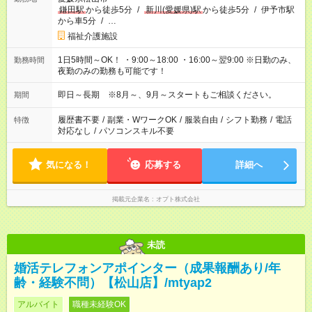
鎌田駅
から徒歩5分
/
新川(愛媛県)駅
から徒歩5分
/
伊予市駅
から車5分
/
…
福祉介護施設
1日5時間～OK！ ・9:00～18:00 ・16:00～翌9:00 ※日勤のみ、
勤務時間
夜勤のみの勤務も可能です！
即日～長期 ※8月～、9月～スタートもご相談ください。
期間
履歴書不要
/
副業・WワークOK
/
服装自由
/
シフト勤務
/
電話
特徴
対応なし
/
パソコンスキル不要
気になる！
応募する
詳細へ
掲載元企業名
オプト株式会社
未読
婚活テレフォンアポインター（成果報酬あり/年
齢・経験不問）【松山店】/mtyap2
アルバイト
職種未経験OK