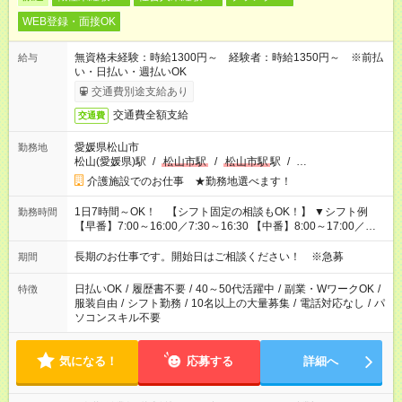
WEB登録・面接OK
無資格未経験：時給1300円～ 経験者：時給1350円～ ※前払
給与
い・日払い・週払いOK
交通費別途支給あり
交通費全額支給
交通費
愛媛県松山市
勤務地
松山(愛媛県)駅
/
松山市駅
/
松山市駅
駅
/
…
介護施設でのお仕事 ★勤務地選べます！
1日7時間～OK！ 【シフト固定の相談もOK！】 ▼シフト例
勤務時間
【早番】7:00～16:00／7:30～16:30 【中番】8:00～17:00／
9:00～18:00 【遅番】11:00～20:00／13:00～22:00
長期のお仕事です。開始日はご相談ください！ ※急募
期間
日払いOK
/
履歴書不要
/
40～50代活躍中
/
副業・WワークOK
/
特徴
服装自由
/
シフト勤務
/
10名以上の大量募集
/
電話対応なし
/
パ
ソコンスキル不要
気になる！
応募する
詳細へ