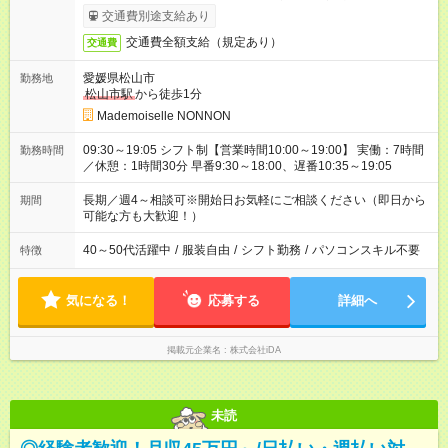
あり）
交通費別途支給あり
交通費全額支給（規定あり）
交通費
愛媛県松山市
勤務地
松山市駅
から徒歩1分
Mademoiselle NONNON
09:30～19:05 シフト制【営業時間10:00～19:00】 実働：7時間
勤務時間
／休憩：1時間30分 早番9:30～18:00、遅番10:35～19:05
長期／週4～相談可※開始日お気軽にご相談ください（即日から
期間
可能な方も大歓迎！）
40～50代活躍中
/
服装自由
/
シフト勤務
/
パソコンスキル不要
特徴
気になる！
応募する
詳細へ
掲載元企業名
株式会社iDA
未読