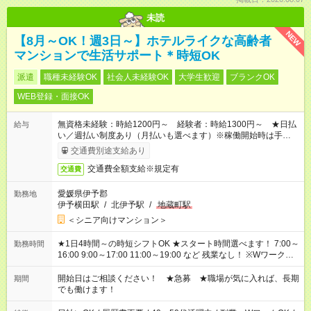
未読
NEW
【8月～OK！週3日～】ホテルライクな高齢者
マンションで生活サポート＊時短OK
派遣
職種未経験OK
社会人未経験OK
大学生歓迎
ブランクOK
WEB登録・面接OK
無資格未経験：時給1200円～ 経験者：時給1300円～ ★日払
給与
い／週払い制度あり（月払いも選べます）※稼働開始時は手続き
完了次第のお支払いとなります。
交通費別途支給あり
交通費全額支給※規定有
交通費
愛媛県伊予郡
勤務地
伊予横田駅
/
北伊予駅
/
地蔵町駅
＜シニア向けマンション＞
★1日4時間～の時短シフトOK ★スタート時間選べます！ 7:00～
勤務時間
16:00 9:00～17:00 11:00～19:00 など 残業なし！ ※Wワークの
場合、他のお仕事と合わせ週40時間超の就業はご案内できませ
ん ※法令に基づき、週20時間以上勤務は社会保険への加入対象
開始日はご相談ください！ ★急募 ★職場が気に入れば、長期
期間
となります ※労働者派遣法（日雇い派遣の原則禁止）により、
でも働けます！
短時間・短期間の就業はご案内が難しい場合があります