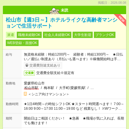
掲載日：2026.08.08
未読
NEW
松山市【週3日～】ホテルライクな高齢者マンシ
ョンで生活サポート
派遣
職種未経験OK
社会人未経験OK
大学生歓迎
ブランクOK
WEB登録・面接OK
無資格未経験：時給1200円～ 経験者：時給1300円～ ★日払
給与
い／週払い制度あり（月払いも選べます）※稼働開始時は手続き
完了次第のお支払いとなります。
交通費別途支給あり
交通費全額支給※規定有
交通費
愛媛県松山市
勤務地
松山市駅
/
梅本駅
/
大手町(愛媛県)駅
/
…
＜シニア向けマンション＞
★1日4時間～の時短シフトOK ★スタート時間選べます！ 7:00～
勤務時間
16:00 9:00～17:00 11:00～19:00 など 残業なし！ ※Wワークの
場合、他のお仕事と合わせ週40時間超の就業はご案内できませ
ん ※法令に基づき、週20時間以上勤務は社会保険への加入対象
開始日はご相談ください！ ★急募 ★職場が気に入れば、長期
期間
となります ※労働者派遣法（日雇い派遣の原則禁止）により、
でも働けます！
短時間・短期間の就業はご案内が難しい場合があります