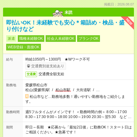
掲載日：2026.08.07
未読
NEW
即払いOK！未経験でも安心＊箱詰め・検品・盛
り付けなど
派遣
職種未経験OK
社会人未経験OK
ブランクOK
WEB登録・面接OK
時給1050円～1300円 ★Wワーク不可
給与
交通費別途支給あり
交通費全額支給
交通費
愛媛県松山市
勤務地
松山(愛媛県)駅
/
松山市駅
/
大街道駅
/
…
松山市など…勤務地多数！通いやすい勤務地をご紹介しま
す。
週5フルタイムがメインです！ ＜勤務時間の例＞ 8:00～17:00
勤務時間
8:30～17:30 9:00～18:00 10:00～19:00 20:30～翌5:30 など ★
その他にも勤務時間多数！ 日勤のみ、残業なし、交替制など
ご希望を教えてください！
即日～長期 ★応募から「最短2日後」に勤務OK！スタート日は
期間
ご相談ください。★急募です！