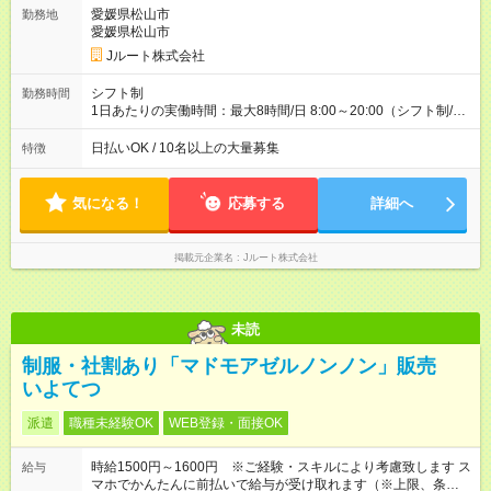
万円／週6日稼働 ・地方郊外エリア 月収40万円／週5日稼働 月
愛媛県松山市
勤務地
収40万円~50万円／週6日稼働 ＜モデルイメージ＞ ■月収50万
愛媛県松山市
円 (27歳男性/江東区在住)※元建築関係 1日150個配達×25日勤務
Jルート株式会社
(日休み) ■月収80万円(43歳男性/墨田区在住)※元営業 1日200個
配達×25日勤務(月休み) 【試用期間】試用期間なし
シフト制
勤務時間
1日あたりの実働時間：最大8時間/日 8:00～20:00（シフト制/実
働8時間） ※週5日勤務（場所次第では週4も有り） ※配達状況に
よって時間外での勤務可能性有り ※案件により多少の前後あり
日払いOK / 10名以上の大量募集
特徴
※配達が完了次第、帰社OKです
気になる！
応募する
詳細へ
掲載元企業名
Jルート株式会社
未読
制服・社割あり「マドモアゼルノンノン」販売
いよてつ
派遣
職種未経験OK
WEB登録・面接OK
時給1500円～1600円 ※ご経験・スキルにより考慮致します ス
給与
マホでかんたんに前払いで給与が受け取れます（※上限、条件