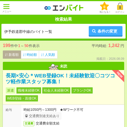
0
メニュー
気になる！
ログイン
検索結果
条件の変更
伊予鉄道郡中線のバイト一覧
199
1,242
件中
1
～
50
件表示
平均時給:
円
新着順
時給順
人気順
掲載日：2026.08.09
未読
NEW
長期×安心＊WEB登録OK！未経験歓迎〇コツコ
ツ軽作業スタッフ募集！
派遣
職種未経験OK
社会人未経験OK
ブランクOK
WEB登録・面接OK
時給1050円～1300円 ★Wワーク不可
給与
交通費別途支給あり
交通費全額支給
交通費