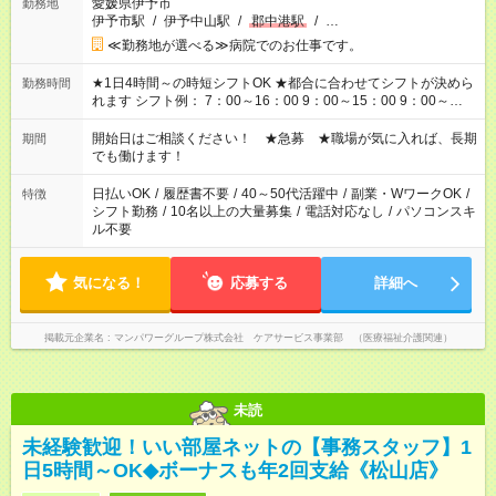
愛媛県伊予市
勤務地
伊予市駅
/
伊予中山駅
/
郡中港駅
/
…
≪勤務地が選べる≫病院でのお仕事です。
★1日4時間～の時短シフトOK ★都合に合わせてシフトが決めら
勤務時間
れます シフト例： 7：00～16：00 9：00～15：00 9：00～
18：00 11：00～20：00 など ※Wワークの場合、他のお仕事と
合わせ週40時間超の就業はご案内できません ※法令に基づき、
開始日はご相談ください！ ★急募 ★職場が気に入れば、長期
期間
週20時間以上勤務は社会保険への加入対象となります ※労働者
でも働けます！
派遣法（日雇い派遣の原則禁止）により、短時間・短期間の就
業はご案内が難しい場合があります
日払いOK
/
履歴書不要
/
40～50代活躍中
/
副業・WワークOK
/
特徴
シフト勤務
/
10名以上の大量募集
/
電話対応なし
/
パソコンスキ
ル不要
気になる！
応募する
詳細へ
掲載元企業名
マンパワーグループ株式会社 ケアサービス事業部 （医療福祉介護関連）
未読
未経験歓迎！いい部屋ネットの【事務スタッフ】1
日5時間～OK◆ボーナスも年2回支給《松山店》