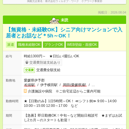
掲載元企業名
株式会社ウィルオブ・ワーク ケアワーク事業部
掲載日：2026.08.04
未読
【無資格・未経験OK】シニア向けマンションで入
居者とお話など＊5h～OK！
派遣
職種未経験OK
ブランクOK
WEB登録・面接OK
時給1300円～ ★日払い/週払いOK
給与
交通費別途支給あり
交通費全額支給
交通費
愛媛県伊予郡
勤務地
松前駅
/
伊予横田駅
/
岡田(愛媛県)駅
/
…
介護施設や病院 ※ご自宅近辺からご案内可能
★【日勤のみ】1日5時間～OK！ ≪シフト例≫ 9:00～14:00
勤務時間
10:00～15:00 12:00～17:00 など
【急募】即日勤務OK！中旬～など開始日相談可 ★まずはお試
期間
し2カ月～のスタートも歓迎！