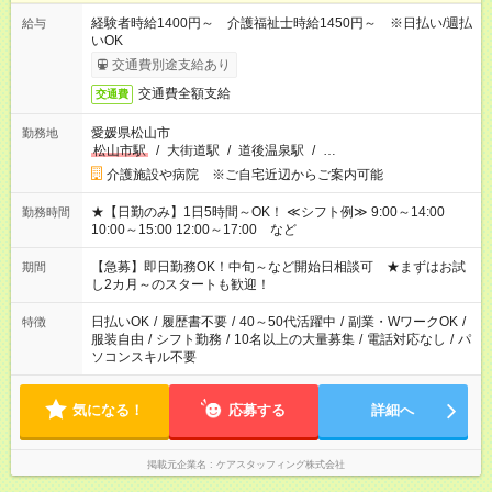
経験者時給1400円～ 介護福祉士時給1450円～ ※日払い/週払
給与
いOK
交通費別途支給あり
交通費全額支給
交通費
愛媛県松山市
勤務地
松山市駅
/
大街道駅
/
道後温泉駅
/
…
介護施設や病院 ※ご自宅近辺からご案内可能
★【日勤のみ】1日5時間～OK！ ≪シフト例≫ 9:00～14:00
勤務時間
10:00～15:00 12:00～17:00 など
【急募】即日勤務OK！中旬～など開始日相談可 ★まずはお試
期間
し2カ月～のスタートも歓迎！
日払いOK
/
履歴書不要
/
40～50代活躍中
/
副業・WワークOK
/
特徴
服装自由
/
シフト勤務
/
10名以上の大量募集
/
電話対応なし
/
パ
ソコンスキル不要
気になる！
応募する
詳細へ
掲載元企業名
ケアスタッフィング株式会社