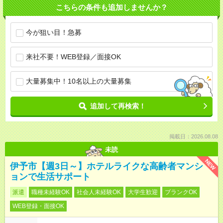
こちらの条件も追加しませんか？
今が狙い目！急募
来社不要！WEB登録／面接OK
大量募集中！10名以上の大量募集
追加して再検索！
掲載日：2026.08.08
未読
NEW
伊予市【週3日～】ホテルライクな高齢者マンシ
ョンで生活サポート
派遣
職種未経験OK
社会人未経験OK
大学生歓迎
ブランクOK
WEB登録・面接OK