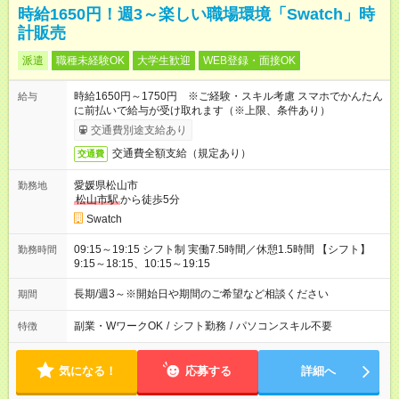
時給1650円！週3～楽しい職場環境「Swatch」時
計販売
派遣
職種未経験OK
大学生歓迎
WEB登録・面接OK
時給1650円～1750円 ※ご経験・スキル考慮 スマホでかんたん
給与
に前払いで給与が受け取れます（※上限、条件あり）
交通費別途支給あり
交通費全額支給（規定あり）
交通費
愛媛県松山市
勤務地
松山市駅
から徒歩5分
Swatch
09:15～19:15 シフト制 実働7.5時間／休憩1.5時間 【シフト】
勤務時間
9:15～18:15、10:15～19:15
長期/週3～※開始日や期間のご希望など相談ください
期間
副業・WワークOK
/
シフト勤務
/
パソコンスキル不要
特徴
気になる！
応募する
詳細へ