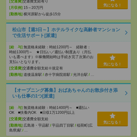
[交通費]
交通費支給有り
気になる！
[月収例]
15～20万円
[勤務地]
横河原駅から徒歩15分
松山市【週3日～】ホテルライクな高齢者マンション
で生活サポート[派遣]
[給 与]
無資格未経験：時給1200円～ 経験者：
時給1300円～ ★日払い／週払い制度あり（月払
いも選べます）※稼働開始時は手続き完了次第のお
支払いとなります。
気になる！
[交通費]
交通費全額支給※規定有
[勤務地]
道後温泉駅
/
赤十字病院前駅
/
光洋台駅
/
…
【オープニング募集】おばあちゃんのお散歩付き添
いも仕事の1つ[派遣]
[給 与]
無資格未経験：時給1400円～ ■週払い
OK ■扶養内OK ■日収1万1200円以上
[交通費]
交通費全額支給
気になる！
[勤務地]
広島港・宇品駅
/
宇品四丁目駅
/
稲荷町(広
島県)駅
/
…