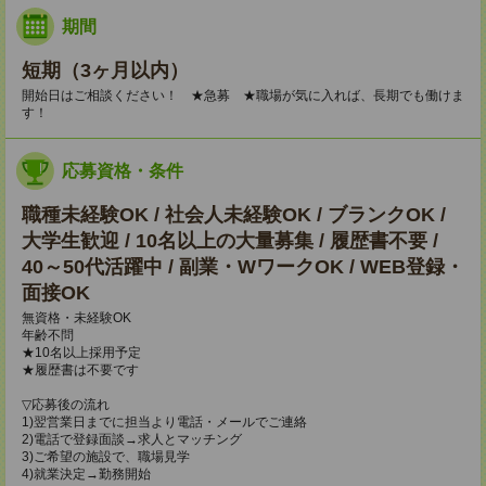
期間
短期（3ヶ月以内）
開始日はご相談ください！ ★急募 ★職場が気に入れば、長期でも働けま
す！
応募資格・条件
職種未経験OK / 社会人未経験OK / ブランクOK /
大学生歓迎 / 10名以上の大量募集 / 履歴書不要 /
40～50代活躍中 / 副業・WワークOK / WEB登録・
面接OK
無資格・未経験OK
年齢不問
★10名以上採用予定
★履歴書は不要です
▽応募後の流れ
1)翌営業日までに担当より電話・メールでご連絡
2)電話で登録面談→求人とマッチング
3)ご希望の施設で、職場見学
4)就業決定→勤務開始