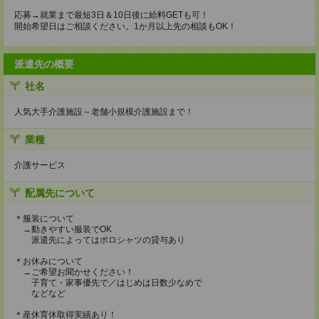
応募→就業まで最短3日＆10日後に給料GETも可！
開始希望日はご相談ください。1か月以上先の相談もOK！
派遣先の概要
社名
人気大手介護施設～老舗小規模介護施設まで！
業種
介護サービス
配属先について
＊服装について
→動きやすい服装でOK
派遣先によってはポロシャツの貸与あり
＊お休みについて
→ご希望お聞かせください！
子育て・家事優先で／はじめは日数少なめで
などなど
＊産休育休取得実績あり！