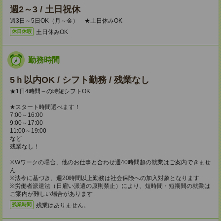
週2～3 / 土日祝休
週3日～5日OK（月～金） ★土日休みOK
土日休みOK
休日休暇
勤務時間
5ｈ以内OK / シフト勤務 / 残業なし
★1日4時間～の時短シフトOK
★スタート時間選べます！
7:00～16:00
9:00～17:00
11:00～19:00
など
残業なし！
※Wワークの場合、他のお仕事と合わせ週40時間超の就業はご案内できませ
ん
※法令に基づき、週20時間以上勤務は社会保険への加入対象となります
※労働者派遣法（日雇い派遣の原則禁止）により、短時間・短期間の就業は
ご案内が難しい場合があります
残業はありません。
残業時間