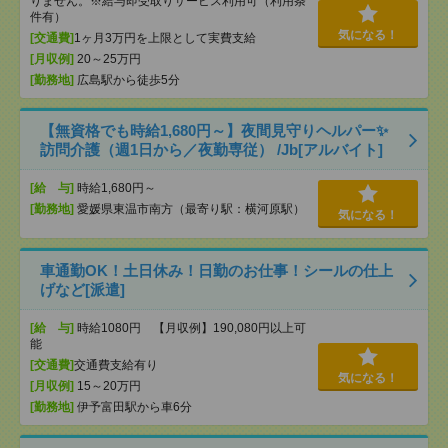
りません。※給与即受取りサービス利用可（利用条
件有）
気になる！
[交通費]
1ヶ月3万円を上限として実費支給
[月収例]
20～25万円
[勤務地]
広島駅から徒歩5分
【無資格でも時給1,680円～】夜間見守りヘルパー✨
訪問介護（週1日から／夜勤専従） /Jb[アルバイト]
[給 与]
時給1,680円～
[勤務地]
愛媛県東温市南方（最寄り駅：横河原駅）
気になる！
車通勤OK！土日休み！日勤のお仕事！シールの仕上
げなど[派遣]
[給 与]
時給1080円 【月収例】190,080円以上可
能
[交通費]
交通費支給有り
気になる！
[月収例]
15～20万円
[勤務地]
伊予富田駅から車6分