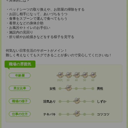
＜具体的には＞
・ベッドシーツの取り換えや、お部屋の掃除をする
・お話し相手になって、あいづちをうつ
・食事をスプーンで運んで食べてもらう
・着替えなどの身体介助
・お風呂やトイレのお手伝い
・施設内の見回り
・折り紙やお絵描きなどをする様子を見守る
何気ない日常生活のサポートがメイン！
難しく考えなくてもスグできることが多いので安心してくださいね！
職場の雰囲気
年齢層
20代
30
40
50
60
男女比率
女性
男性
職場の様子
活気あり
しずか
仕事の仕方
テキパキ
コツコツ