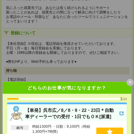
気に入った就業先では、あなたは長く続けられるようにサポート
困ったことがあれば、就業先との間に立って解決に向けて調整をしたり
お電話やメール・対面など あなたに合ったツールでコミュニケーションを
とってまいります！
登録について
【来社登録】※現在は、電話登録を推奨させていただいております。
平日（月～金）毎日登録会を実施しております。
土曜・18時以降の登録会も開催しておりますので、ぜひご相談下さい。
●弊社HPより、Web予約も承っております●
持ち物
【電話登録】
×
弊社HPよりマイページ作成をお願いします
どちらのお仕事が気になりますか？
【来社登録】※現在は、電話登録を推奨させていただいております。
・印鑑
1
/10
・免許証など本人確認書類
・職務経歴書
【単発】呉市広／8／8・9・22・23日＊自動
※履歴書、写真は不要です！
車ディーラーでの受付・1日でもＯＫ[派遣]
所要時間
時給1300円 ・日額：9,100円（時給
給与
【電話登録】30分程度
1,300円×7時間）
・経験やご希望などをインタビュー