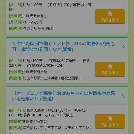
[給 与]
時給1150円 【月収例】202,400円以上可
能
[交通費]
交通費支給有り
気になる！
[月収例]
20～25万円
[勤務地]
多喜浜駅から車8分
＼空いた時間で働く！／日払いOK×1勤務2.5万円も
可！施設での見回りなど[派遣]
[給 与]
時給1400円～ 夜勤時給1700円～ 日収
2.5万円～（夜勤時給1700円×15h）
[交通費]
交通費全額支給
気になる！
[勤務地]
松山市駅駅
/
三津浜駅
/
道後公園駅
/
…
【オープニング募集】おばあちゃんのお散歩付き添
いも仕事の1つ[派遣]
[給 与]
無資格未経験：時給1400円～ ■週払い
OK ■扶養内OK ■日収1万1200円以上
[交通費]
交通費全額支給
気になる！
[勤務地]
広島駅駅
/
宇品三丁目駅
/
皆実町六丁目駅
/
…