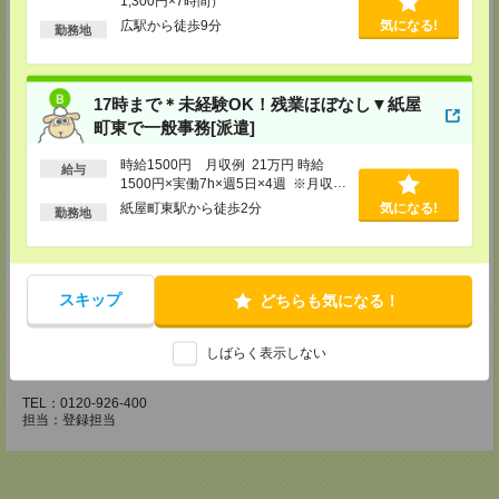
1,300円×7時間）
広駅から徒歩9分
気になる!
【来社登録】約1.5～2時間＊経験・ご希望による
勤務地
・ガイダンス
・経験や希望をインタビュー
・スキルチェック
・お仕事のご紹介
17時まで＊未経験OK！残業ほぼなし▼紙屋
町東で一般事務[派遣]
登録場所
時給1500円 月収例 21万円 時給
CS広島支店
給与
1500円×実働7h×週5日×4週 ※月収例
広島県広島市中区袋町 3-17 シシンヨービル 11F
を保証するものではありません。※給
紙屋町東駅から徒歩2分
気になる!
TEL：0120-921-943
勤務地
与即受取りサービス利用可（利用条件
担当：採用担当
有）
CS高松支店
〒760-0027 香川県高松市紺屋町9-6 高松大同生命ビル7
TEL：0120-829-575
スキップ
どちらも気になる！
担当：採用担当
CS松山支店
しばらく表示しない
松山市三番町 4-4-6 松山センタービル2号館 2F
TEL：0120-926-400
担当：登録担当