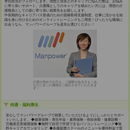
専任担当がフォローします。理想と現実とのギャップに悩んだ際は、お悩み
に寄り添いサポート。介護職としてのキャリアを積みたい方には、理想の介
護職員としての姿に寄り添い就業先をお探しします。
中長期的なキャリアパス形成のための資格取得支援制度、仕事に活かせる知
識を身に付けるためのオンライントレーニングもご用意！ぴったりな職場に
出会うなら、マンパワーグループを是非お選びください！
介護が初めての方も、ご経験がある方も！あ
なたに合った職場をご紹介させていただきま
す！
待遇・福利厚生
安心してマンパワーグループで就業していただけるようにしっかりとサポー
トいたします。 ◆健康保険・厚生年金・雇用保険・有給休暇・健康診断・
労働者災害補償保険 ◆無料で自宅で学習できるパソコントレーニング◆無
料キャリアカウンセリング ◆各種提携スクールのメニューを優待料金で受