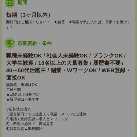
期間
短期（3ヶ月以内）
開始日はご相談ください！ ★急募 ★職場が気に入れば、長期でも働けま
す！
応募資格・条件
職種未経験OK / 社会人未経験OK / ブランクOK /
大学生歓迎 / 10名以上の大量募集 / 履歴書不要 /
40～50代活躍中 / 副業・WワークOK / WEB登録・
面接OK
無資格・未経験OK
年齢不問
★10名以上採用予定
★履歴書は不要です
▽応募後の流れ
1)翌営業日までに担当より電話・メールでご連絡
2)電話で登録面談→求人とマッチング
3)ご希望の施設で、職場見学
4)就業決定→勤務開始