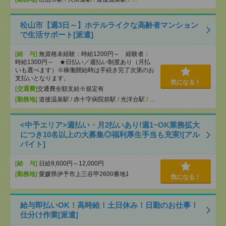
松山市【週3日～】ホテルライクな高齢者マンション
で生活サポート[派遣]
[給 与]
無資格未経験：時給1200円～ 経験者：
時給1300円～ ★日払い／週払い制度あり（月払
いも選べます）※稼働開始時は手続き完了次第のお
支払いとなります。
気になる！
[交通費]
交通費全額支給※規定有
[勤務地]
道後温泉駅
/
赤十字病院前駅
/
光洋台駅
/
…
<中予エリア>週払い・月2払いあり!週1~OK業務拡大
につき10名以上の大募集◎福利厚生手当も充実![アル
バイト]
[給 与]
日給9,600円～12,000円
[勤務地]
愛媛県伊予市上三谷甲2600番地1
気になる！
給与即払いOK！高時給！土日休み！日勤のお仕事！
仕分け作業[派遣]