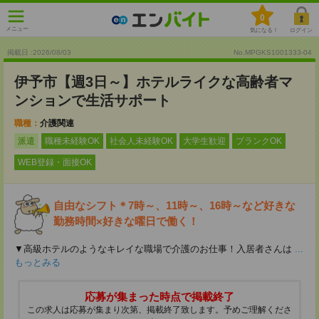
0
メニュー
気になる！
ログイン
掲載日 :2026
/
08
/
03
No.MPGKS1001333-04
伊予市【週3日～】ホテルライクな高齢者マ
ンションで生活サポート
職種：
介護関連
派遣
職種未経験OK
社会人未経験OK
大学生歓迎
ブランクOK
WEB登録・面接OK
自由なシフト＊7時～、11時～、16時～など好きな
勤務時間×好きな曜日で働く！
▼高級ホテルのようなキレイな職場で介護のお仕事！入居者さんは
...
もっとみる
応募が集まった時点で掲載終了
この求人は応募が集まり次第、掲載終了致します。予めご理解くださ