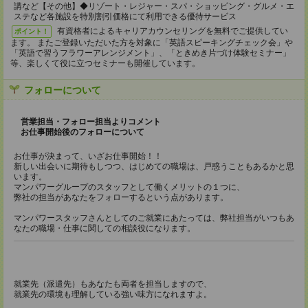
講など【その他】◆リゾート・レジャー・スパ・ショッピング・グルメ・エ
ステなど各施設を特別割引価格にて利用できる優待サービス
有資格者によるキャリアカウンセリングを無料でご提供してい
ポイント！
ます。 またご登録いただいた方を対象に「英語スピーキングチェック会」や
「英語で習うフラワーアレンジメント」、「ときめき片づけ体験セミナー」
等、楽しくて役に立つセミナーも開催しています。
フォローについて
営業担当・フォロー担当よりコメント
お仕事開始後のフォローについて
お仕事が決まって、いざお仕事開始！！
新しい出会いに期待もしつつ、はじめての職場は、戸惑うこともあるかと思
います。
マンパワーグループのスタッフとして働くメリットの１つに、
弊社の担当があなたをフォローするという点があります。
マンパワースタッフさんとしてのご就業にあたっては、弊社担当がいつもあ
なたの職場・仕事に関しての相談役になります。
就業先（派遣先）もあなたも両者を担当しますので、
就業先の環境も理解している強い味方になれますよ。