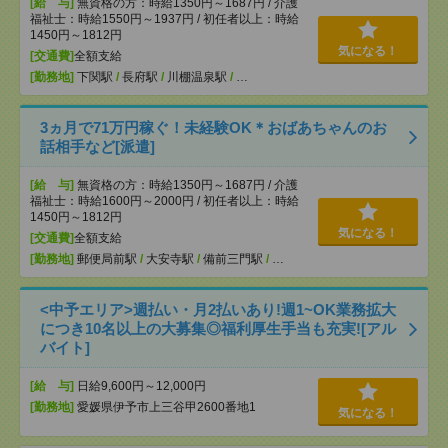
[給 与]
無資格の方：時給1350円～1687円 / 介護
福祉士：時給1550円～1937円 / 初任者以上：時給
1450円～1812円
気になる！
[交通費]
全額支給
[勤務地]
下関駅
/
長府駅
/
川棚温泉駅
/
…
3ヵ月で71万円稼ぐ！未経験OK＊おばあちゃんのお
話相手など[派遣]
[給 与]
無資格の方：時給1350円～1687円 / 介護
福祉士：時給1600円～2000円 / 初任者以上：時給
1450円～1812円
気になる！
[交通費]
全額支給
[勤務地]
郵便局前駅
/
大安寺駅
/
備前三門駅
/
…
<中予エリア>週払い・月2払いあり!週1~OK業務拡大
につき10名以上の大募集◎福利厚生手当も充実![アル
バイト]
[給 与]
日給9,600円～12,000円
[勤務地]
愛媛県伊予市上三谷甲2600番地1
気になる！