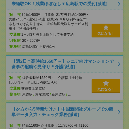
未経験OK！残業ほぼなし▼広島駅での受付[派遣]
[給 与]
時給1400円 月収例 21万円 時給1400円×
実働7h30m×週5日×4週+残業5h ※月収例を保証す
るものではありません。※給与即受取りサービス利
用可（利用条件有）
気になる！
[交通費]
1ヶ月3万円を上限として実費支給
[月収例]
20～25万円
[勤務地]
広島駅駅から徒歩1分
【週2日＊高時給1550円～】シニア向けマンションで
食事の配膳や見守り＊介護[派遣]
[給 与]
経験者時給1550円～ 介護福祉士時給
1600円～ ※日払い/週払いOK
[交通費]
交通費全額支給
気になる！
[勤務地]
尾道駅
/
東尾道駅
/
新尾道駅
/
…
【夕方から5時間だけ♬】中国新聞社グループでの簡
単データ入力・チェック業務[派遣]
[給 与]
時給1160円☆月収例：11万5700円（1160