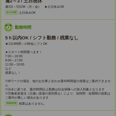
週2～3 / 土日祝休
週3日～5日OK（月～金） ★土日休みOK
土日休みOK
休日休暇
勤務時間
5ｈ以内OK / シフト勤務 / 残業なし
★1日4時間～の時短シフトOK
★スタート時間選べます！
7:00～16:00
9:00～17:00
11:00～19:00
など
残業なし！
※Wワークの場合、他のお仕事と合わせ週40時間超の就業はご案内できませ
ん
※法令に基づき、週20時間以上勤務は社会保険への加入対象となります
※労働者派遣法（日雇い派遣の原則禁止）により、短時間・短期間の就業は
ご案内が難しい場合があります
残業はありません。
残業時間