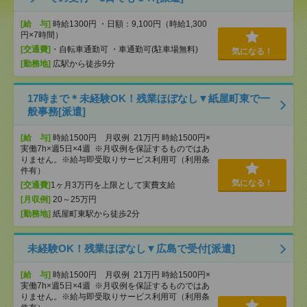
[給 与]
時給1300円 ・日額：9,100円（時給1,300
円×7時間）
[交通費]
・自転車通勤可 ・車通勤可(駐車場無料)
気になる！
[勤務地]
広駅から徒歩9分
17時まで＊未経験OK！残業ほぼなし▼紙屋町東で一
般事務[派遣]
[給 与]
時給1500円 月収例 21万円 時給1500円×
実働7h×週5日×4週 ※月収例を保証するものではあ
りません。※給与即受取りサービス利用可（利用条
件有）
気になる！
[交通費]
1ヶ月3万円を上限として実費支給
[月収例]
20～25万円
[勤務地]
紙屋町東駅から徒歩2分
未経験OK！残業ほぼなし▼広島で受付[派遣]
[給 与]
時給1500円 月収例 21万円 時給1500円×
実働7h×週5日×4週 ※月収例を保証するものではあ
りません。※給与即受取りサービス利用可（利用条