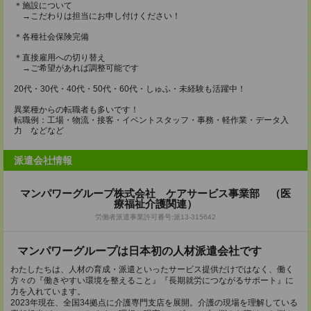
＊施設について
→こだわりは担当にお申し付けください！
＊各種社会保険完備
＊直接雇用への切り替え
→ご希望があれば調整可能です
20代・30代・40代・50代・60代・しゅふ・未経験も活躍中！
異業種からの転職者も多いです！
転職例：工場・物流・接客・イベントスタッフ・事務・軽作業・データ入
力 などなど
派遣会社情報
マンパワーグループ株式会社 ケアサービス事業部 （医
療福祉介護関連）
労働者派遣事業許可番号:派13-315642
マンパワーグループは日本初の人材派遣会社です
わたしたちは、人材の育成・派遣といったサービス提供だけではなく、働く
方々の『働きやすい環境を整えること』『長期就労につながるサポート』に
力を入れています。
2023年現在、全国34拠点に介護専門支店を展開。介護の現場を理解している