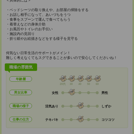
＜具体的には＞
・ベッドシーツの取り換えや、お部屋の掃除をする
・お話し相手になって、あいづちをうつ
・食事をスプーンで運んで食べてもらう
・着替えなどの身体介助
・お風呂やトイレのお手伝い
・施設内の見回り
・折り紙やお絵描きなどをする様子を見守る
何気ない日常生活のサポートがメイン！
難しく考えなくてもスグできることが多いので安心してくださいね！
職場の雰囲気
年齢層
20代
30
40
50
60
男女比率
女性
男性
職場の様子
活気あり
しずか
仕事の仕方
テキパキ
コツコツ