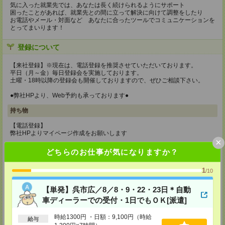
気に入った就業先では、あなたは長く続けられるようにサポート
困ったことがあれば、就業先との間に立って解決に向けて調整をしたり
お電話やメール・対面など あなたに合ったツールでコミュニケーションを
とってまいります！
登録について
【来社登録】※現在は、電話登録を推奨させていただいております。
平日（月～金）毎日登録会を実施しております。
土曜・18時以降の登録会も開催しておりますので、ぜひご相談下さい。
●弊社HPより、Web予約も承っております●
持ち物
【電話登録】
弊社HPよりマイページ作成をお願いします
×
【来社登録】※現在は、電話登録を推奨させていただいております。
どちらのお仕事が気になりますか？
・印鑑
・免許証など本人確認書類
1
・職務経歴書
/10
※履歴書、写真は不要です！
【単発】呉市広／8／8・9・22・23日＊自動
所要時間
車ディーラーでの受付・1日でもＯＫ[派遣]
【電話登録】30分程度
・経験やご希望などをインタビュー
時給1300円 ・日額：9,100円（時給
給与
・お仕事のご紹介など