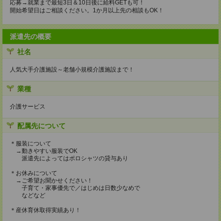
応募→就業まで最短3日＆10日後に給料GETも可！
開始希望日はご相談ください。1か月以上先の相談もOK！
派遣先の概要
社名
人気大手介護施設～老舗小規模介護施設まで！
業種
介護サービス
配属先について
＊服装について
→動きやすい服装でOK
派遣先によってはポロシャツの貸与あり
＊お休みについて
→ご希望お聞かせください！
子育て・家事優先で／はじめは日数少なめで
などなど
＊産休育休取得実績あり！