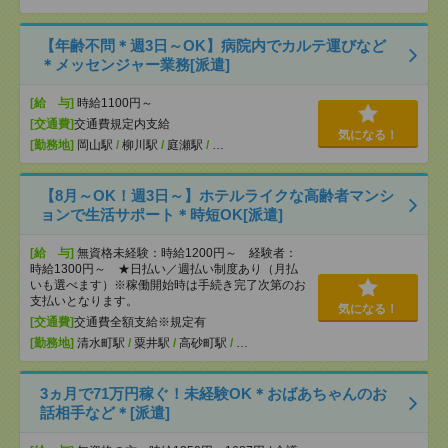
【年齢不問＊週3日～OK】病院内でカルテ運びなど
＊メッセンジャー業務[派遣]
[給 与]
時給1100円～
[交通費]
交通費規定内支給
気になる！
[勤務地]
岡山駅
/
柳川駅
/
庭瀬駅
/
…
【8月～OK！週3日～】ホテルライクな高齢者マンシ
ョンで生活サポート＊時短OK[派遣]
[給 与]
無資格未経験：時給1200円～ 経験者：
時給1300円～ ★日払い／週払い制度あり（月払
いも選べます）※稼働開始時は手続き完了次第のお
支払いとなります。
気になる！
[交通費]
交通費全額支給※規定有
[勤務地]
清水町駅
/
粟井駅
/
高砂町駅
/
…
3ヵ月で71万円稼ぐ！未経験OK＊おばあちゃんのお
話相手など＊[派遣]