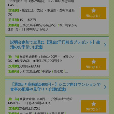
円×5時間×19日勤務の場合） ※22:00以降は時給
1,450円
[交通費]
・規定により支給 ・車通勤・自転車通勤
OK
気になる！
[月収例]
10～15万円
[勤務地]
土橋(広島県)駅から徒歩5分
/
本川町駅から
徒歩8分
/
十日市町駅から徒歩
説明会参加で全員に【現金2千円相当プレゼント】生
活のお手伝い[派遣]
[給 与]
無資格未経験：時給1400円～ ■週払い
OK ■扶養内OK ■日収1万1200円以上
[交通費]
交通費全額支給
気になる！
[勤務地]
大町(広島県)駅
/
中筋駅
/
高取駅
/
…
【週2日＊高時給1400円～】シニア向けマンションで
食事の配膳や見守り＊介護[派遣]
[給 与]
経験者時給1400円～ 介護福祉士時給
1450円～ ※日払い/週払いOK
[交通費]
交通費全額支給
気になる！
[勤務地]
松山市駅
/
大街道駅
/
道後温泉駅
/
…