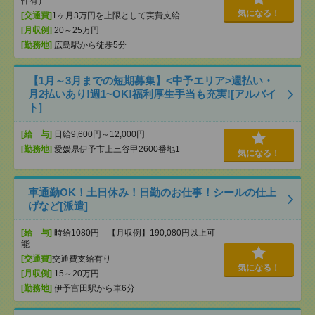
件有）
気になる！
[交通費]
1ヶ月3万円を上限として実費支給
[月収例]
20～25万円
[勤務地]
広島駅から徒歩5分
【1月～3月までの短期募集】<中予エリア>週払い・
月2払いあり!週1~OK!福利厚生手当も充実![アルバイ
ト]
[給 与]
日給9,600円～12,000円
[勤務地]
愛媛県伊予市上三谷甲2600番地1
気になる！
車通勤OK！土日休み！日勤のお仕事！シールの仕上
げなど[派遣]
[給 与]
時給1080円 【月収例】190,080円以上可
能
[交通費]
交通費支給有り
気になる！
[月収例]
15～20万円
[勤務地]
伊予富田駅から車6分