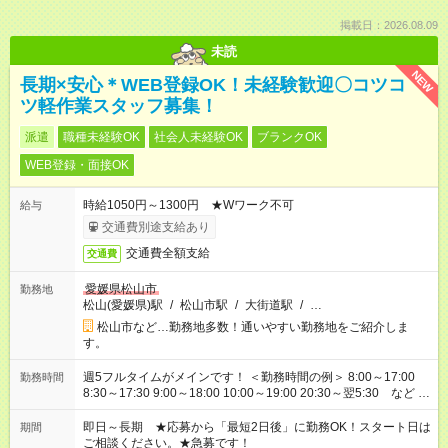
掲載日：2026.08.09
未読
NEW
長期×安心＊WEB登録OK！未経験歓迎〇コツコ
ツ軽作業スタッフ募集！
派遣
職種未経験OK
社会人未経験OK
ブランクOK
WEB登録・面接OK
時給1050円～1300円 ★Wワーク不可
給与
交通費別途支給あり
交通費全額支給
交通費
愛媛県松山市
勤務地
松山(愛媛県)駅
/
松山市駅
/
大街道駅
/
…
松山市など…勤務地多数！通いやすい勤務地をご紹介しま
す。
週5フルタイムがメインです！ ＜勤務時間の例＞ 8:00～17:00
勤務時間
8:30～17:30 9:00～18:00 10:00～19:00 20:30～翌5:30 など ★
その他にも勤務時間多数！ 日勤のみ、残業なし、交替制など
ご希望を教えてください！
即日～長期 ★応募から「最短2日後」に勤務OK！スタート日は
期間
ご相談ください。★急募です！