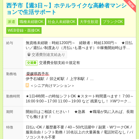
NEW
西予市【週3日～】ホテルライクな高齢者マンシ
ョンで生活サポート
派遣
職種未経験OK
社会人未経験OK
大学生歓迎
ブランクOK
WEB登録・面接OK
無資格未経験：時給1200円～ 経験者：時給1300円～ ★日払
給与
い／週払い制度あり（月払いも選べます）※稼働開始時は手続き
完了次第のお支払いとなります。
交通費別途支給あり
交通費全額支給※規定有
交通費
愛媛県西予市
勤務地
伊予石城駅
/
卯之町駅
/
上宇和駅
/
…
＜シニア向けマンション＞
★1日4時間～の時短シフトOK ★スタート時間選べます！ 7:00～
勤務時間
16:00 9:00～17:00 11:00～19:00 など 残業なし！ ※Wワークの
場合、他のお仕事と合わせ週40時間超の就業はご案内できませ
ん ※法令に基づき、週20時間以上勤務は社会保険への加入対象
開始日はご相談ください！ ★急募 ★職場が気に入れば、長期
期間
となります ※労働者派遣法（日雇い派遣の原則禁止）により、
でも働けます！
短時間・短期間の就業はご案内が難しい場合があります
日払いOK
/
履歴書不要
/
40～50代活躍中
/
副業・WワークOK
/
特徴
服装自由
/
シフト勤務
/
10名以上の大量募集
/
電話対応なし
/
パ
ソコンスキル不要