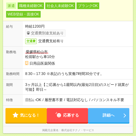
派遣
職種未経験OK
社会人未経験OK
ブランクOK
WEB登録・面接OK
時給1200円
給与
交通費別途支給あり
交通費支給有り
交通費
愛媛県松山市
勤務地
松前駅から車10分
日用品医薬関係
8:30～17:30 ※表記のうち実働7時間30分です。
勤務時間
3ヶ月以上【ご応募から1週間以内(最短2日目)のスピード就業が
期間
可能】即日～
日払いOK
/
履歴書不要
/
電話対応なし
/
パソコンスキル不要
特徴
気になる！
応募する
詳細へ
掲載元企業名
株式会社テクノ・サービス