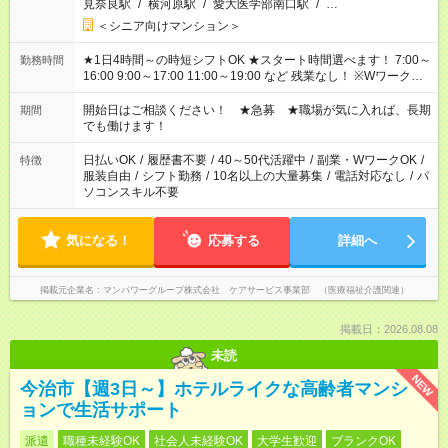
見奈良駅
/
横河原駅
/
愛大医学部南口駅
/
…
＜シニア向けマンション＞
★1日4時間～の時短シフトOK ★スタート時間選べます！ 7:00～
勤務時間
16:00 9:00～17:00 11:00～19:00 など 残業なし！ ※Wワークの
場合、他のお仕事と合わせ週40時間超の就業はご案内できませ
ん ※法令に基づき、週20時間以上勤務は社会保険への加入対象
開始日はご相談ください！ ★急募 ★職場が気に入れば、長期
期間
となります ※労働者派遣法（日雇い派遣の原則禁止）により、
でも働けます！
短時間・短期間の就業はご案内が難しい場合があります
日払いOK
/
履歴書不要
/
40～50代活躍中
/
副業・WワークOK
/
特徴
服装自由
/
シフト勤務
/
10名以上の大量募集
/
電話対応なし
/
パ
ソコンスキル不要
気になる！
応募する
詳細へ
掲載元企業名
マンパワーグループ株式会社 ケアサービス事業部 （医療福祉介護関連）
掲載日：2026.08.08
未読
NEW
今治市【週3日～】ホテルライクな高齢者マンシ
ョンで生活サポート
派遣
職種未経験OK
社会人未経験OK
大学生歓迎
ブランクOK