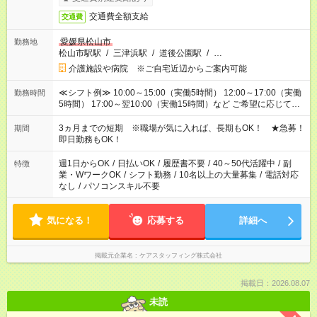
交通費全額支給
交通費
愛媛県松山市
勤務地
松山市駅駅
/
三津浜駅
/
道後公園駅
/
…
介護施設や病院 ※ご自宅近辺からご案内可能
≪シフト例≫ 10:00～15:00（実働5時間） 12:00～17:00（実働
勤務時間
5時間） 17:00～翌10:00（実働15時間）など ご希望に応じて、
働く時間は調整できます！ お気軽に担当へ相談ください！
3ヵ月までの短期 ※職場が気に入れば、長期もOK！ ★急募！
期間
即日勤務もOK！
週1日からOK
/
日払いOK
/
履歴書不要
/
40～50代活躍中
/
副
特徴
業・WワークOK
/
シフト勤務
/
10名以上の大量募集
/
電話対応
なし
/
パソコンスキル不要
気になる！
応募する
詳細へ
掲載元企業名
ケアスタッフィング株式会社
掲載日：2026.08.07
未読