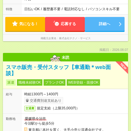
日払いOK
/
履歴書不要
/
電話対応なし
/
パソコンスキル不要
特徴
気になる！
応募する
詳細へ
掲載元企業名
株式会社テクノ・サービス
掲載日：2026.08.07
未読
NEW
スマホ販売・受付スタッフ【車通勤＊web面
談】
派遣
職種未経験OK
ブランクOK
WEB登録・面接OK
時給1300円～1400円
給与
交通費別途支給あり
規定支給（上限35,000円）
交通費
愛媛県今治市
勤務地
今治駅から徒歩5分
東京都に本社を置く、大手小売り流通会社です。