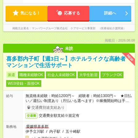
気になる！
応募する
詳細へ
掲載元企業名
マンパワーグループ株式会社 ケアサービス事業部 （医療福祉介護関連）
掲載日：2026.08.08
未読
NEW
喜多郡内子町【週3日～】ホテルライクな高齢者
マンションで生活サポート
派遣
職種未経験OK
社会人未経験OK
大学生歓迎
ブランクOK
WEB登録・面接OK
無資格未経験：時給1200円～ 経験者：時給1300円～ ★日払
給与
い／週払い制度あり（月払いも選べます）※稼働開始時は手続き
完了次第のお支払いとなります。
交通費別途支給あり
交通費全額支給※規定有
交通費
愛媛県喜多郡
勤務地
伊予立川駅
/
内子駅
/
五十崎駅