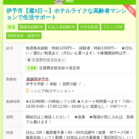
未読
NEW
伊予市【週3日～】ホテルライクな高齢者マンシ
ョンで生活サポート
派遣
職種未経験OK
社会人未経験OK
大学生歓迎
ブランクOK
WEB登録・面接OK
無資格未経験：時給1200円～ 経験者：時給1300円～ ★日払
給与
い／週払い制度あり（月払いも選べます）※稼働開始時は手続き
完了次第のお支払いとなります。
交通費別途支給あり
交通費全額支給※規定有
交通費
愛媛県伊予市
勤務地
伊予大平駅
/
串駅
/
高野川駅
/
…
＜シニア向けマンション＞
★1日4時間～の時短シフトOK ★スタート時間選べます！ 7:00～
勤務時間
16:00 9:00～17:00 11:00～19:00 など 残業なし！ ※Wワークの
場合、他のお仕事と合わせ週40時間超の就業はご案内できませ
ん ※法令に基づき、週20時間以上勤務は社会保険への加入対象
開始日はご相談ください！ ★急募 ★職場が気に入れば、長期
期間
となります ※労働者派遣法（日雇い派遣の原則禁止）により、
でも働けます！
短時間・短期間の就業はご案内が難しい場合があります
日払いOK
/
履歴書不要
/
40～50代活躍中
/
副業・WワークOK
/
特徴
服装自由
/
シフト勤務
/
10名以上の大量募集
/
電話対応なし
/
パ