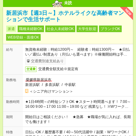
未読
NEW
新居浜市【週3日～】ホテルライクな高齢者マン
ションで生活サポート
派遣
職種未経験OK
社会人未経験OK
大学生歓迎
ブランクOK
WEB登録・面接OK
無資格未経験：時給1200円～ 経験者：時給1300円～ ★日払
給与
い／週払い制度あり（月払いも選べます）※稼働開始時は手続き
完了次第のお支払いとなります。
交通費別途支給あり
交通費全額支給※規定有
交通費
愛媛県新居浜市
勤務地
新居浜駅
/
多喜浜駅
/
中萩駅
＜シニア向けマンション＞
★1日4時間～の時短シフトOK ★スタート時間選べます！ 7:00～
勤務時間
16:00 9:00～17:00 11:00～19:00 など 残業なし！ ※Wワークの
場合、他のお仕事と合わせ週40時間超の就業はご案内できませ
ん ※法令に基づき、週20時間以上勤務は社会保険への加入対象
開始日はご相談ください！ ★急募 ★職場が気に入れば、長期
期間
となります ※労働者派遣法（日雇い派遣の原則禁止）により、
でも働けます！
短時間・短期間の就業はご案内が難しい場合があります
日払いOK
/
履歴書不要
/
40～50代活躍中
/
副業・WワークOK
/
特徴