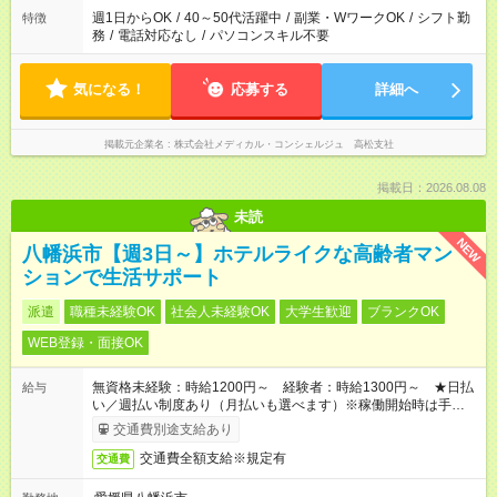
週1日からOK
/
40～50代活躍中
/
副業・WワークOK
/
シフト勤
特徴
務
/
電話対応なし
/
パソコンスキル不要
気になる！
応募する
詳細へ
掲載元企業名
株式会社メディカル・コンシェルジュ 高松支社
掲載日：2026.08.08
未読
NEW
八幡浜市【週3日～】ホテルライクな高齢者マン
ションで生活サポート
派遣
職種未経験OK
社会人未経験OK
大学生歓迎
ブランクOK
WEB登録・面接OK
無資格未経験：時給1200円～ 経験者：時給1300円～ ★日払
給与
い／週払い制度あり（月払いも選べます）※稼働開始時は手続き
完了次第のお支払いとなります。
交通費別途支給あり
交通費全額支給※規定有
交通費