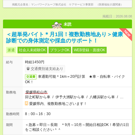
掲載元企業名
マンパワーグループ株式会社 ケアサービス事業部 （医療福祉介護関連）
掲載日：2026.08.08
未読
NEW
＜超単発バイト＊月1回！複数勤務地あり＞健康
診断での身体測定や採血のサポート！
派遣
社会人未経験OK
ブランクOK
WEB登録・面接OK
時給1450円
給与
交通費別途支給あり
車通勤可能＊1km＝20円計算 ★車・自転車・バイク
交通費
OK！
愛媛県松山市
勤務地
卯之町駅から車
/
伊予大洲駅から車
/
八幡浜駅から車
/
…
愛媛県内、複数勤務地ございます！
8：00～16：30
勤務時間
＜急募＞即日～長期 ＊9月～10月～開始日相談OK！希望の1日
期間
をご相談ください＾＾