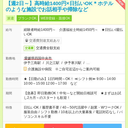
NEW
【週2日～】高時給1400円×日払いOK＊ホテル
のような施設でお話相手や掃除など
派遣
ブランクOK
WEB登録・面接OK
経験者時給1400円～ 介護福祉士時給1450円～ ★日払い/週払
給与
いOK
交通費別途支給あり
交通費全額支給
交通費
愛媛県四国中央市
勤務地
伊予三島駅
/
川之江駅
/
伊予寒川駅
/
…
介護施設や病院 ※ご自宅近辺からご案内可能
★【日勤のみ】1日5時間～OK！ ≪シフト例≫ 9:00～14:00
勤務時間
10:00～15:00 12:00～17:00 など
【急募】即日勤務OK！中旬～など開始日相談可 ★まずはお試
期間
し2カ月～のスタートも歓迎！
日払いOK
/
履歴書不要
/
40～50代活躍中
/
副業・WワークOK
/
特徴
服装自由
/
シフト勤務
/
10名以上の大量募集
/
電話対応なし
/
パ
ソコンスキル不要