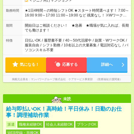
＜シニア向けマンション＞
★1日4時間～の時短シフトOK ★スタート時間選べます！ 7:00～
勤務時間
16:00 9:00～17:00 11:00～19:00 など 残業なし！ ※Wワークの
場合、他のお仕事と合わせ週40時間超の就業はご案内できませ
ん ※法令に基づき、週20時間以上勤務は社会保険への加入対象
開始日はご相談ください！ ★急募 ★職場が気に入れば、長期
期間
となります ※労働者派遣法（日雇い派遣の原則禁止）により、
でも働けます！
短時間・短期間の就業はご案内が難しい場合があります
日払いOK
/
履歴書不要
/
40～50代活躍中
/
副業・WワークOK
/
特徴
服装自由
/
シフト勤務
/
10名以上の大量募集
/
電話対応なし
/
パ
ソコンスキル不要
気になる！
応募する
詳細へ
掲載元企業名
マンパワーグループ株式会社 ケアサービス事業部 （医療福祉介護関連）
未読
給与即払いOK！高時給！平日休み！日勤のお仕
事！調理補助作業
派遣
職種未経験OK
社会人未経験OK
ブランクOK
WEB登録・面接OK