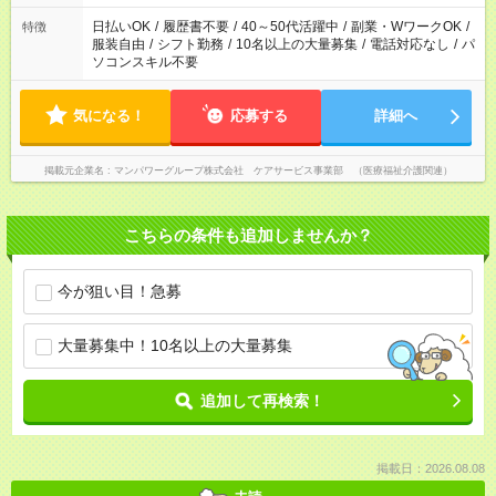
短時間・短期間の就業はご案内が難しい場合があります
日払いOK
/
履歴書不要
/
40～50代活躍中
/
副業・WワークOK
/
特徴
服装自由
/
シフト勤務
/
10名以上の大量募集
/
電話対応なし
/
パ
ソコンスキル不要
気になる！
応募する
詳細へ
掲載元企業名
マンパワーグループ株式会社 ケアサービス事業部 （医療福祉介護関連）
こちらの条件も追加しませんか？
今が狙い目！急募
大量募集中！10名以上の大量募集
追加して再検索！
掲載日：2026.08.08