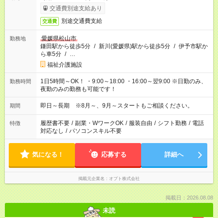
交通費別途支給あり
別途交通費支給
交通費
愛媛県松山市
勤務地
鎌田駅から徒歩5分
/
新川(愛媛県)駅から徒歩5分
/
伊予市駅か
ら車5分
/
…
福祉介護施設
1日5時間～OK！ ・9:00～18:00 ・16:00～翌9:00 ※日勤のみ、
勤務時間
夜勤のみの勤務も可能です！
即日～長期 ※8月～、9月～スタートもご相談ください。
期間
履歴書不要
/
副業・WワークOK
/
服装自由
/
シフト勤務
/
電話
特徴
対応なし
/
パソコンスキル不要
気になる！
応募する
詳細へ
掲載元企業名
オプト株式会社
掲載日：2026.08.08
未読