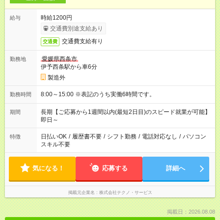
時給1200円
給与
交通費別途支給あり
交通費支給有り
交通費
愛媛県西条市
勤務地
伊予西条駅から車6分
製造外
8:00～15:00 ※表記のうち実働6時間です。
勤務時間
長期【ご応募から1週間以内(最短2日目)のスピード就業が可能】
期間
即日～
日払いOK
/
履歴書不要
/
シフト勤務
/
電話対応なし
/
パソコン
特徴
スキル不要
気になる！
応募する
詳細へ
掲載元企業名
株式会社テクノ・サービス
掲載日：2026.08.08