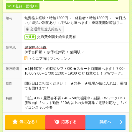
WEB登録・面接OK
無資格未経験：時給1200円～ 経験者：時給1300円～ ★日払
給与
い／週払い制度あり（月払いも選べます）※稼働開始時は手続き
完了次第のお支払いとなります。
交通費別途支給あり
交通費全額支給※規定有
交通費
愛媛県今治市
勤務地
伊予富田駅
/
伊予桜井駅
/
菊間駅
/
…
＜シニア向けマンション＞
★1日4時間～の時短シフトOK ★スタート時間選べます！ 7:00～
勤務時間
16:00 9:00～17:00 11:00～19:00 など 残業なし！ ※Wワークの
場合、他のお仕事と合わせ週40時間超の就業はご案内できませ
ん ※法令に基づき、週20時間以上勤務は社会保険への加入対象
開始日はご相談ください！ ★急募 ★職場が気に入れば、長期
期間
となります ※労働者派遣法（日雇い派遣の原則禁止）により、
でも働けます！
短時間・短期間の就業はご案内が難しい場合があります
日払いOK
/
履歴書不要
/
40～50代活躍中
/
副業・WワークOK
/
特徴
服装自由
/
シフト勤務
/
10名以上の大量募集
/
電話対応なし
/
パ
ソコンスキル不要
気になる！
応募する
詳細へ