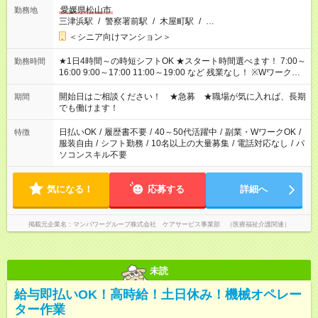
愛媛県松山市
勤務地
三津浜駅
/
警察署前駅
/
木屋町駅
/
…
＜シニア向けマンション＞
★1日4時間～の時短シフトOK ★スタート時間選べます！ 7:00～
勤務時間
16:00 9:00～17:00 11:00～19:00 など 残業なし！ ※Wワークの
場合、他のお仕事と合わせ週40時間超の就業はご案内できませ
ん ※法令に基づき、週20時間以上勤務は社会保険への加入対象
開始日はご相談ください！ ★急募 ★職場が気に入れば、長期
期間
となります ※労働者派遣法（日雇い派遣の原則禁止）により、
でも働けます！
短時間・短期間の就業はご案内が難しい場合があります
日払いOK
/
履歴書不要
/
40～50代活躍中
/
副業・WワークOK
/
特徴
服装自由
/
シフト勤務
/
10名以上の大量募集
/
電話対応なし
/
パ
ソコンスキル不要
気になる！
応募する
詳細へ
掲載元企業名
マンパワーグループ株式会社 ケアサービス事業部 （医療福祉介護関連）
未読
給与即払いOK！高時給！土日休み！機械オペレー
ター作業