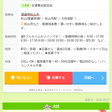
交通費全額支給
交通費
愛媛県松山市
勤務地
松山(愛媛県)駅
/
松山市駅
/
大街道駅
/
…
松山市など…勤務地多数！通いやすい勤務地をご紹介しま
す。
週5フルタイムがメインです！ ＜勤務時間の例＞ 8:00～17:00
勤務時間
8:30～17:30 9:00～18:00 10:00～19:00 20:30～翌5:30 など ★
その他にも勤務時間多数！ 日勤のみ、残業なし、交替制など
ご希望を教えてください！
即日～長期 ★応募から「最短2日後」に勤務OK！スタート日は
期間
ご相談ください。★急募です！
日払いOK
/
履歴書不要
/
40～50代活躍中
/
電話対応なし
/
パソ
特徴
コンスキル不要
気になる！
応募する
詳細へ
掲載元企業名
株式会社テクノ・サービス 採用担当
掲載日：2026.08.07
未読