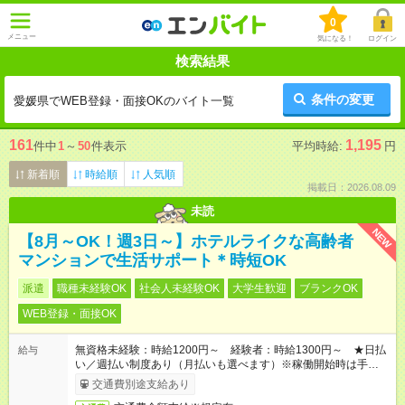
0
メニュー
気になる！
ログイン
検索結果
条件の変更
愛媛県でWEB登録・面接OKのバイト一覧
161
1,195
件中
1
～
50
件表示
平均時給:
円
新着順
時給順
人気順
掲載日：2026.08.09
未読
NEW
【8月～OK！週3日～】ホテルライクな高齢者
マンションで生活サポート＊時短OK
派遣
職種未経験OK
社会人未経験OK
大学生歓迎
ブランクOK
WEB登録・面接OK
無資格未経験：時給1200円～ 経験者：時給1300円～ ★日払
給与
い／週払い制度あり（月払いも選べます）※稼働開始時は手続き
完了次第のお支払いとなります。
交通費別途支給あり