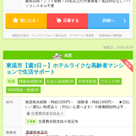
服装自由
/
シフト勤務
/
10名以上の大量募集
/
電話対応なし
/
パ
ソコンスキル不要
気になる！
応募する
詳細へ
掲載元企業名
マンパワーグループ株式会社 ケアサービス事業部 （医療福祉介護関連）
掲載日：2026.08.08
未読
NEW
東温市【週3日～】ホテルライクな高齢者マンシ
ョンで生活サポート
派遣
職種未経験OK
社会人未経験OK
大学生歓迎
ブランクOK
WEB登録・面接OK
無資格未経験：時給1200円～ 経験者：時給1300円～ ★日払
給与
い／週払い制度あり（月払いも選べます）※稼働開始時は手続き
完了次第のお支払いとなります。
交通費別途支給あり
交通費全額支給※規定有
交通費
愛媛県東温市
勤務地