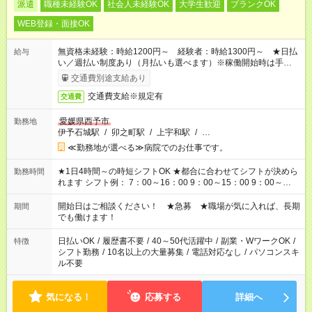
派遣
職種未経験OK
社会人未経験OK
大学生歓迎
ブランクOK
WEB登録・面接OK
無資格未経験：時給1200円～ 経験者：時給1300円～ ★日払
給与
い／週払い制度あり（月払いも選べます）※稼働開始時は手続き
完了次第のお支払いとなります。
交通費別途支給あり
交通費支給※規定有
交通費
愛媛県西予市
勤務地
伊予石城駅
/
卯之町駅
/
上宇和駅
/
…
≪勤務地が選べる≫病院でのお仕事です。
★1日4時間～の時短シフトOK ★都合に合わせてシフトが決めら
勤務時間
れます シフト例： 7：00～16：00 9：00～15：00 9：00～
18：00 11：00～20：00 など ※Wワークの場合、他のお仕事と
合わせ週40時間超の就業はご案内できません ※法令に基づき、
開始日はご相談ください！ ★急募 ★職場が気に入れば、長期
期間
週20時間以上勤務は社会保険への加入対象となります ※労働者
でも働けます！
派遣法（日雇い派遣の原則禁止）により、短時間・短期間の就
業はご案内が難しい場合があります
日払いOK
/
履歴書不要
/
40～50代活躍中
/
副業・WワークOK
/
特徴
シフト勤務
/
10名以上の大量募集
/
電話対応なし
/
パソコンスキ
ル不要
気になる！
応募する
詳細へ