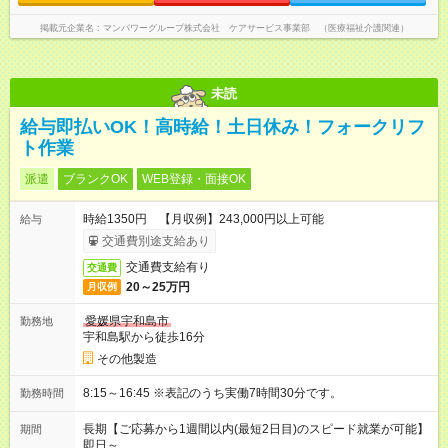
掲載元企業名
マンパワーグループ株式会社 ケアサービス事業部 （医療福祉介護関連）
未読
給与即払いOK！高時給！土日休み！フォークリフ
ト作業
派遣
ブランクOK
WEB登録・面接OK
時給1350円 【月収例】243,000円以上可能
給与
交通費別途支給あり
交通費支給有り
交通費
20～25万円
月収例
愛媛県宇和島市
勤務地
宇和島駅から徒歩16分
その他製造
8:15～16:45 ※表記のうち実働7時間30分です。
勤務時間
長期【ご応募から1週間以内(最短2日目)のスピード就業が可能】
期間
即日～