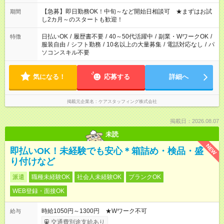
【急募】即日勤務OK！中旬～など開始日相談可 ★まずはお試
期間
し2カ月～のスタートも歓迎！
日払いOK
/
履歴書不要
/
40～50代活躍中
/
副業・WワークOK
/
特徴
服装自由
/
シフト勤務
/
10名以上の大量募集
/
電話対応なし
/
パ
ソコンスキル不要
気になる！
応募する
詳細へ
掲載元企業名
ケアスタッフィング株式会社
掲載日：2026.08.07
未読
NEW
即払いOK！未経験でも安心＊箱詰め・検品・盛
り付けなど
派遣
職種未経験OK
社会人未経験OK
ブランクOK
WEB登録・面接OK
時給1050円～1300円 ★Wワーク不可
給与
交通費別途支給あり