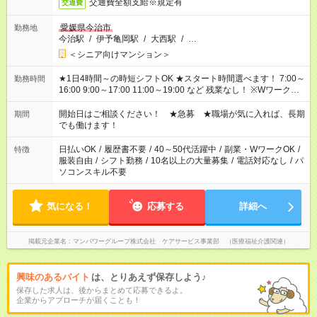
交通費全額支給※規定有
交通費
愛媛県今治市
勤務地
今治駅
/
伊予亀岡駅
/
大西駅
/
…
＜シニア向けマンション＞
★1日4時間～の時短シフトOK ★スタート時間選べます！ 7:00～
勤務時間
16:00 9:00～17:00 11:00～19:00 など 残業なし！ ※Wワークの
場合、他のお仕事と合わせ週40時間超の就業はご案内できませ
ん ※法令に基づき、週20時間以上勤務は社会保険への加入対象
開始日はご相談ください！ ★急募 ★職場が気に入れば、長期
期間
となります ※労働者派遣法（日雇い派遣の原則禁止）により、
でも働けます！
短時間・短期間の就業はご案内が難しい場合があります
日払いOK
/
履歴書不要
/
40～50代活躍中
/
副業・WワークOK
/
特徴
服装自由
/
シフト勤務
/
10名以上の大量募集
/
電話対応なし
/
パ
ソコンスキル不要
気になる！
応募する
詳細へ
掲載元企業名
マンパワーグループ株式会社 ケアサービス事業部 （医療福祉介護関連）
興味のあるバイト
は、とりあえず保存しよう♪
保存した求人は、後からまとめて応募できるよ。
企業からアプローチが届くことも！