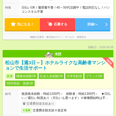
日払いOK
/
履歴書不要
/
40～50代活躍中
/
電話対応なし
/
パソ
特徴
コンスキル不要
気になる！
応募する
詳細へ
掲載元企業名
株式会社テクノ・サービス 採用担当
掲載日：2026.08.08
未読
NEW
松山市【週3日～】ホテルライクな高齢者マンシ
ョンで生活サポート
派遣
職種未経験OK
社会人未経験OK
大学生歓迎
ブランクOK
WEB登録・面接OK
無資格未経験：時給1200円～ 経験者：時給1300円～ ★日払
給与
い／週払い制度あり（月払いも選べます）※稼働開始時は手続き
完了次第のお支払いとなります。
交通費別途支給あり
交通費全額支給※規定有
交通費