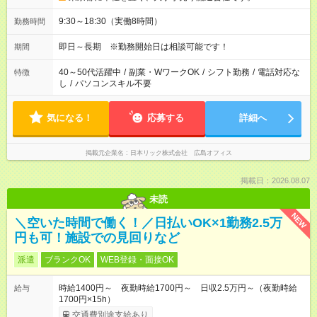
9:30～18:30（実働8時間）
勤務時間
即日～長期 ※勤務開始日は相談可能です！
期間
40～50代活躍中
/
副業・WワークOK
/
シフト勤務
/
電話対応な
特徴
し
/
パソコンスキル不要
気になる！
応募する
詳細へ
掲載元企業名
日本リック株式会社 広島オフィス
掲載日：2026.08.07
未読
NEW
＼空いた時間で働く！／日払いOK×1勤務2.5万
円も可！施設での見回りなど
派遣
ブランクOK
WEB登録・面接OK
時給1400円～ 夜勤時給1700円～ 日収2.5万円～（夜勤時給
給与
1700円×15h）
交通費別途支給あり