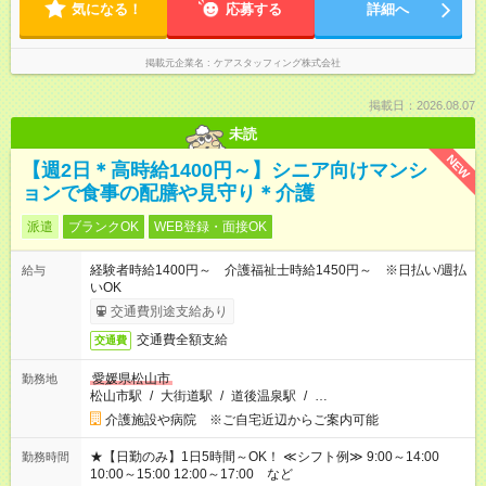
気になる！
応募する
詳細へ
掲載元企業名
ケアスタッフィング株式会社
掲載日：2026.08.07
未読
NEW
【週2日＊高時給1400円～】シニア向けマンシ
ョンで食事の配膳や見守り＊介護
派遣
ブランクOK
WEB登録・面接OK
経験者時給1400円～ 介護福祉士時給1450円～ ※日払い/週払
給与
いOK
交通費別途支給あり
交通費全額支給
交通費
愛媛県松山市
勤務地
松山市駅
/
大街道駅
/
道後温泉駅
/
…
介護施設や病院 ※ご自宅近辺からご案内可能
★【日勤のみ】1日5時間～OK！ ≪シフト例≫ 9:00～14:00
勤務時間
10:00～15:00 12:00～17:00 など