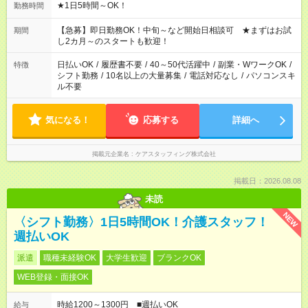
★1日5時間～OK！
勤務時間
【急募】即日勤務OK！中旬～など開始日相談可 ★まずはお試
期間
し2カ月～のスタートも歓迎！
日払いOK
/
履歴書不要
/
40～50代活躍中
/
副業・WワークOK
/
特徴
シフト勤務
/
10名以上の大量募集
/
電話対応なし
/
パソコンスキ
ル不要
気になる！
応募する
詳細へ
掲載元企業名
ケアスタッフィング株式会社
掲載日：2026.08.08
未読
NEW
〈シフト勤務〉1日5時間OK！介護スタッフ！
週払いOK
派遣
職種未経験OK
大学生歓迎
ブランクOK
WEB登録・面接OK
時給1200～1300円 ■週払いOK
給与