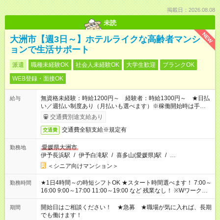
掲載日：2026.08.08
未読
NEW
大洲市【週3日～】ホテルライクな高齢者マンシ
ョンで生活サポート
派遣
職種未経験OK
社会人未経験OK
大学生歓迎
ブランクOK
WEB登録・面接OK
無資格未経験：時給1200円～ 経験者：時給1300円～ ★日払
給与
い／週払い制度あり（月払いも選べます）※稼働開始時は手続き
完了次第のお支払いとなります。
交通費別途支給あり
交通費全額支給※規定有
交通費
愛媛県大洲市
勤務地
伊予長浜駅
/
伊予白滝駅
/
喜多山(愛媛県)駅
/
…
＜シニア向けマンション＞
★1日4時間～の時短シフトOK ★スタート時間選べます！ 7:00～
勤務時間
16:00 9:00～17:00 11:00～19:00 など 残業なし！ ※Wワークの
場合、他のお仕事と合わせ週40時間超の就業はご案内できませ
ん ※法令に基づき、週20時間以上勤務は社会保険への加入対象
開始日はご相談ください！ ★急募 ★職場が気に入れば、長期
期間
となります ※労働者派遣法（日雇い派遣の原則禁止）により、
でも働けます！