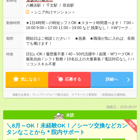
愛媛県八幡浜市
勤務地
八幡浜駅
/
千丈駅
/
双岩駅
＜シニア向けマンション＞
★1日4時間～の時短シフトOK ★スタート時間選べます！ 7:00～
勤務時間
16:00 9:00～17:00 11:00～19:00 など 残業なし！ ※Wワークの
場合、他のお仕事と合わせ週40時間超の就業はご案内できませ
ん ※法令に基づき、週20時間以上勤務は社会保険への加入対象
開始日はご相談ください！ ★急募 ★職場が気に入れば、長期
期間
となります ※労働者派遣法（日雇い派遣の原則禁止）により、
でも働けます！
短時間・短期間の就業はご案内が難しい場合があります
日払いOK
/
履歴書不要
/
40～50代活躍中
/
副業・WワークOK
/
特徴
服装自由
/
シフト勤務
/
10名以上の大量募集
/
電話対応なし
/
パ
ソコンスキル不要
気になる！
応募する
詳細へ
掲載元企業名
マンパワーグループ株式会社 ケアサービス事業部 （医療福祉介護関連）
掲載日：2026.08.07
未読
NEW
＼8月～OK！未経験OK！／シーツ交換などカン
タンなことから＊院内サポート