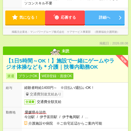
ソコンスキル不要
気になる！
応募する
詳細へ
掲載元企業名
マンパワーグループ株式会社 ケアサービス事業部 （医療福祉介護関連）
掲載日：2026.08.08
未読
NEW
【1日5時間～OK！】施設で一緒にゲームやラ
ジオ体操なども＊介護｜扶養内勤務OK
派遣
ブランクOK
WEB登録・面接OK
経験者時給1400円～ ※日払い/週払いOK！
給与
交通費別途支給あり
交通費全額支給
交通費
愛媛県今治市
勤務地
今治駅
/
伊予富田駅
/
伊予亀岡駅
/
…
介護施設や病院 ※ご自宅近辺からご案内可能