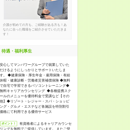
介護が初めての方も、ご経験がある方も！あ
なたに合った職場をご紹介させていただきま
す！
待遇・福利厚生
安心してマンパワーグループで就業していた
だけるようにしっかりとサポートいたしま
す。 ◆健康保険・厚生年金・雇用保険・有給
休暇・健康診断・労働者災害補償保険 ◆無料
で自宅で学習できるパソコントレーニング◆
無料キャリアカウンセリング ◆各種提携スク
ールのメニューを優待料金で受講など【その
他】◆リゾート・レジャー・スパ・ショッピ
ング・グルメ・エステなど各施設を特別割引
価格にて利用できる優待サービス
有資格者によるキャリアカウンセ
ポイント！
リングを無料でご提供しています。 またご登