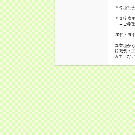
＊各種社
＊直接雇
→ご希望
20代・3
異業種か
転職例：
入力 な