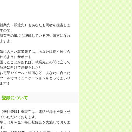
就業先（派遣先）もあなたも両者を担当しま
すので、
就業先の環境も理解している強い味方になれ
ますよ。
気に入った就業先では、あなたは長く続けら
れるようにサポート
困ったことがあれば、就業先との間に立って
解決に向けて調整をしたり
お電話やメール・対面など あなたに合った
ツールでコミュニケーションをとってまいり
ます！
登録について
【来社登録】※現在は、電話登録を推奨させ
ていただいております。
平日（月～金）毎日登録会を実施しておりま
す。