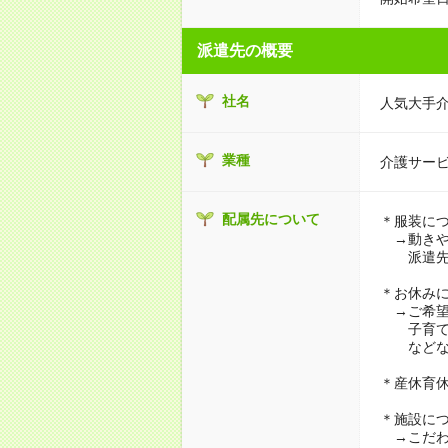
派遣先の概要
社名
人気大手
業種
介護サー
配属先について
＊服装に
→動きや
派遣先に
＊お休み
→ご希望
子育て・
などな
＊産休育
＊施設に
→こだわ