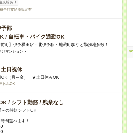
途支給あり
費全額支給※規定有
伊予郡
K / 自転車・バイク通勤OK
松前町】伊予横田駅・北伊予駅・地蔵町駅など勤務地多数！
向けマンション＞
/ 土日祝休
日OK（月～金） ★土日休みOK
日休みOK
K / シフト勤務 / 残業なし
間～の時短シフトOK
ト時間選べます！
00
00