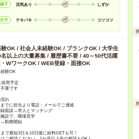
様子
活気あり
しずか
仕方
テキパキ
コツコツ
OK / 社会人未経験OK / ブランクOK / 大学生
10名以上の大量募集 / 履歴書不要 / 40～50代活躍
副業・WワークOK / WEB登録・面接OK
経験OK
上採用予定
は不要です
の流れ
日までに担当より電話・メールでご連絡
登録面談→求人とマッチング
の施設で、職場見学
定→勤務開始
まで最短3日＆10日後に給料GETも可！
はご相談ください。1か月以上先の相談もOK！