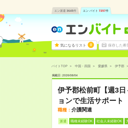
エン派遣
3645
件
エン バイト
7257
件
0
気になるリスト
保存した希
バイトTOP
中国・四国
愛媛県
伊予郡
掲載日 :
2026
/
08
/
04
伊予郡松前町【週3
ョンで生活サポート
介護関連
職種：
派遣
職種未経験OK
社会人未経験OK