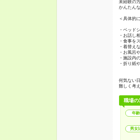
未経験の
かんたん
＜具体的
・ベッド
・お話し
・食事を
・着替え
・お風呂
・施設内
・折り紙
何気ない
難しく考
職場の
年齢
男女