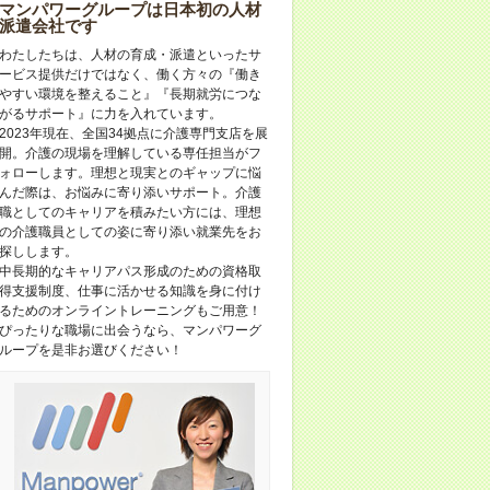
マンパワーグループは日本初の人材
派遣会社です
わたしたちは、人材の育成・派遣といったサ
ービス提供だけではなく、働く方々の『働き
やすい環境を整えること』『長期就労につな
がるサポート』に力を入れています。
2023年現在、全国34拠点に介護専門支店を展
開。介護の現場を理解している専任担当がフ
ォローします。理想と現実とのギャップに悩
んだ際は、お悩みに寄り添いサポート。介護
職としてのキャリアを積みたい方には、理想
の介護職員としての姿に寄り添い就業先をお
探しします。
中長期的なキャリアパス形成のための資格取
得支援制度、仕事に活かせる知識を身に付け
るためのオンライントレーニングもご用意！
ぴったりな職場に出会うなら、マンパワーグ
ループを是非お選びください！