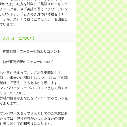
録いただいた方を対象に「英語スピーキング
チェック会」や「英語で習うフラワーアレン
ジメント」、「ときめき片づけ体験セミナ
ー」等、楽しくて役に立つセミナーも開催し
ています。
フォローについて
営業担当・フォロー担当よりコメント
お仕事開始後のフォローについて
お仕事が決まって、いざお仕事開始！！
新しい出会いに期待もしつつ、はじめての職
場は、戸惑うこともあるかと思います。
マンパワーグループのスタッフとして働くメ
リットの１つに、
弊社の担当があなたをフォローするという点
があります。
マンパワースタッフさんとしてのご就業にあ
たっては、弊社担当がいつもあなたの職場・
仕事に関しての相談役になります。