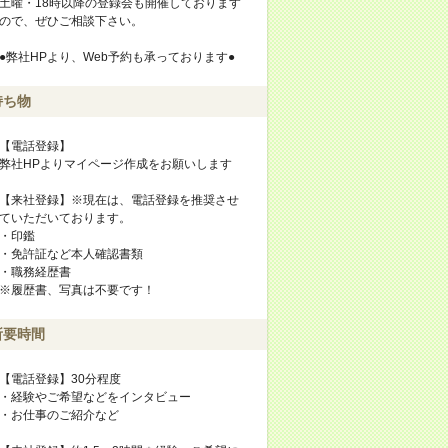
土曜・18時以降の登録会も開催しております
ので、ぜひご相談下さい。
●弊社HPより、Web予約も承っております●
持ち物
【電話登録】
弊社HPよりマイページ作成をお願いします
【来社登録】※現在は、電話登録を推奨させ
ていただいております。
・印鑑
・免許証など本人確認書類
・職務経歴書
※履歴書、写真は不要です！
所要時間
【電話登録】30分程度
・経験やご希望などをインタビュー
・お仕事のご紹介など