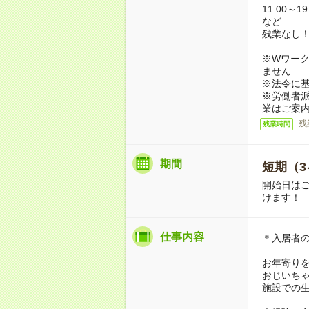
11:00～19
など
残業なし
※Wワーク
ません
※法令に基
※労働者
業はご案
残
残業時間
期間
短期（3
開始日は
けます！
仕事内容
＊入居者
お年寄り
おじいち
施設での