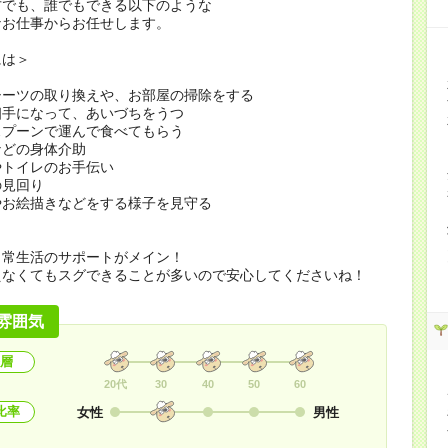
方でも、誰でもできる以下のような
なお仕事からお任せします。
には＞
シーツの取り換えや、お部屋の掃除をする
相手になって、あいづちをうつ
スプーンで運んで食べてもらう
などの身体介助
やトイレのお手伝い
の見回り
やお絵描きなどをする様子を見守る
日常生活のサポートがメイン！
えなくてもスグできることが多いので安心してくださいね！
雰囲気
層
20代
30
40
50
60
比率
女性
男性