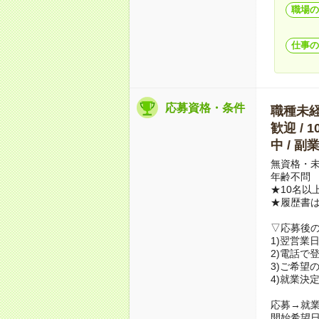
職場の
仕事の
応募資格・条件
職種未経験
歓迎 / 
中 / 
無資格・未
年齢不問
★10名以
★履歴書
▽応募後
1)翌営業
2)電話で
3)ご希望
4)就業決
応募→就業
開始希望日