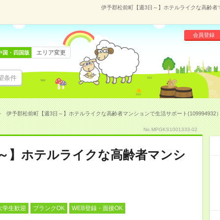
伊予郡松前町【週3日～】ホテルライクな高齢者マン
会員登録
エリア変更
中国・四国版
望条件
伊予郡松前町【週3日～】ホテルライクな高齢者マンションで生活サポート(109994932
No.MPGKS1001333-02
日～】ホテルライクな高齢者マンシ
大学生歓迎
ブランクOK
WEB登録・面接OK