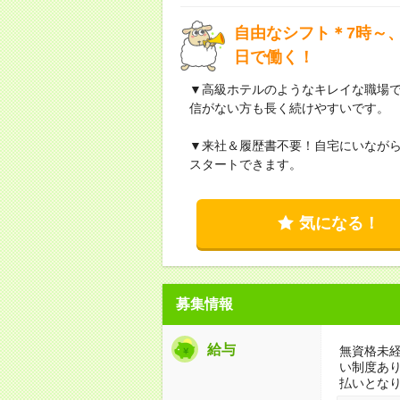
自由なシフト＊7時～、
日で働く！
▼高級ホテルのようなキレイな職場
信がない方も長く続けやすいです。
▼来社＆履歴書不要！自宅にいなが
スタートできます。
気になる！
募集情報
給与
無資格未経
い制度あ
払いとな