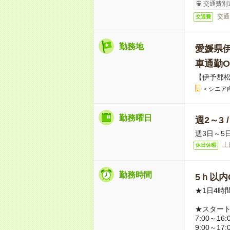
交通費別
交通
交通費
勤務地
愛媛県
車通勤O
【伊予郡
＜シニア
勤務曜日
週2～3 
週3日～5
土
休日休暇
勤務時間
5ｈ以内O
★1日4時
★スター
7:00～16:
9:00～17: