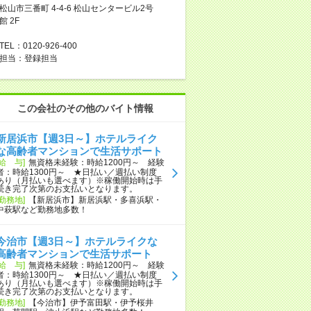
松山市三番町 4-4-6 松山センタービル2号
館 2F
TEL：0120-926-400
担当：登録担当
この会社のその他のバイト情報
新居浜市【週3日～】ホテルライク
な高齢者マンションで生活サポート
[給 与]
無資格未経験：時給1200円～ 経験
者：時給1300円～ ★日払い／週払い制度
あり（月払いも選べます）※稼働開始時は手
続き完了次第のお支払いとなります。
[勤務地]
【新居浜市】新居浜駅・多喜浜駅・
中萩駅など勤務地多数！
今治市【週3日～】ホテルライクな
高齢者マンションで生活サポート
[給 与]
無資格未経験：時給1200円～ 経験
者：時給1300円～ ★日払い／週払い制度
あり（月払いも選べます）※稼働開始時は手
続き完了次第のお支払いとなります。
[勤務地]
【今治市】伊予富田駅・伊予桜井