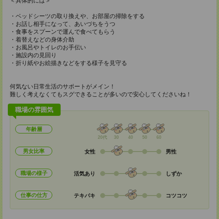
＜具体的には＞
・ベッドシーツの取り換えや、お部屋の掃除をする
・お話し相手になって、あいづちをうつ
・食事をスプーンで運んで食べてもらう
・着替えなどの身体介助
・お風呂やトイレのお手伝い
・施設内の見回り
・折り紙やお絵描きなどをする様子を見守る
何気ない日常生活のサポートがメイン！
難しく考えなくてもスグできることが多いので安心してくださいね！
職場の雰囲気
年齢層
20代
30
40
50
60
男女比率
女性
男性
職場の様子
活気あり
しずか
仕事の仕方
テキパキ
コツコツ