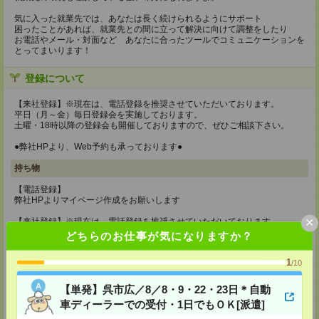
気に入った就業先では、あなたは長く続けられるようにサポート
困ったことがあれば、就業先との間に立って解決に向けて調整をしたり
お電話やメール・対面など あなたに合ったツールでコミュニケーションを
とってまいります！
登録について
【来社登録】※現在は、電話登録を推奨させていただいております。
平日（月～金）毎日登録会を実施しております。
土曜・18時以降の登録会も開催しておりますので、ぜひご相談下さい。
●弊社HPより、Web予約も承っております●
持ち物
【電話登録】
弊社HPよりマイページ作成をお願いします
×
【来社登録】※現在は、電話登録を推奨させていただいております。
・印鑑
どちらのお仕事が気になりますか？
・免許証など本人確認書類
・職務経歴書
1
/10
※履歴書、写真は不要です！
所要時間
【単発】呉市広／8／8・9・22・23日＊自動
車ディーラーでの受付・1日でもＯＫ[派遣]
【電話登録】30分程度
・経験やご希望などをインタビュー