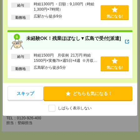
時給1300円 ・日額：9,100円（時給
・お仕事のご紹介など
給与
1,300円×7時間）
【来社登録】約1.5～2時間＊経験・ご希望による
広駅から徒歩9分
気になる!
勤務地
・ガイダンス
・経験や希望をインタビュー
・スキルチェック
・お仕事のご紹介
未経験OK！残業ほぼなし▼広島で受付[派遣]
登録場所
CS広島支店
時給1500円 月収例 21万円 時給
給与
広島県広島市中区袋町 3-17 シシンヨービル 11F
1500円×実働7h×週5日×4週 ※月収例
TEL：0120-921-943
を保証するものではありません。※給
広島駅から徒歩5分
気になる!
担当：採用担当
勤務地
与即受取りサービス利用可（利用条件
有）
CS高松支店
〒760-0027 香川県高松市紺屋町9-6 高松大同生命ビル7
TEL：0120-829-575
スキップ
どちらも気になる！
担当：採用担当
CS松山支店
しばらく表示しない
松山市三番町 4-4-6 松山センタービル2号館 2F
TEL：0120-926-400
担当：登録担当