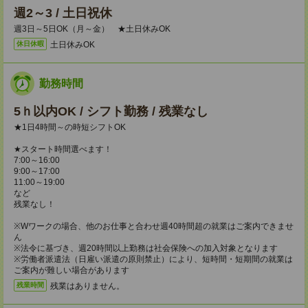
週2～3 / 土日祝休
週3日～5日OK（月～金） ★土日休みOK
土日休みOK
休日休暇
勤務時間
5ｈ以内OK / シフト勤務 / 残業なし
★1日4時間～の時短シフトOK
★スタート時間選べます！
7:00～16:00
9:00～17:00
11:00～19:00
など
残業なし！
※Wワークの場合、他のお仕事と合わせ週40時間超の就業はご案内できませ
ん
※法令に基づき、週20時間以上勤務は社会保険への加入対象となります
※労働者派遣法（日雇い派遣の原則禁止）により、短時間・短期間の就業は
ご案内が難しい場合があります
残業はありません。
残業時間