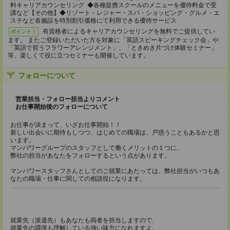
料キャリアカウンセリング ◆各種提携スクールのメニューを優待料金で受
講など【その他】◆リゾート・レジャー・スパ・ショッピング・グルメ・エ
ステなど各施設を特別割引価格にて利用できる優待サービス
有資格者によるキャリアカウンセリングを無料でご提供してい
ポイント！
ます。 またご登録いただいた方を対象に「英語スピーキングチェック会」や
「英語で習うフラワーアレンジメント」、「ときめき片づけ体験セミナー」
等、楽しくて役に立つセミナーも開催しています。
フォローについて
営業担当・フォロー担当よりコメント
お仕事開始後のフォローについて
お仕事が決まって、いざお仕事開始！！
新しい出会いに期待もしつつ、はじめての職場は、戸惑うこともあるかと思
います。
マンパワーグループのスタッフとして働くメリットの１つに、
弊社の担当があなたをフォローするという点があります。
マンパワースタッフさんとしてのご就業にあたっては、弊社担当がいつもあ
なたの職場・仕事に関しての相談役になります。
就業先（派遣先）もあなたも両者を担当しますので、
就業先の環境も理解している強い味方になれますよ。