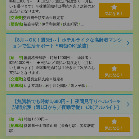
時給1300円～ ★日払い／週払い制度あり（月払
いも選べます）※稼働開始時は手続き完了次第のお
支払いとなります。
気になる！
[交通費]
交通費全額支給※規定有
[勤務地]
福音寺駅
/
伊予和気駅
/
鉄砲町駅
/
…
【8月～OK！週3日～】ホテルライクな高齢者マンシ
ョンで生活サポート＊時短OK[派遣]
[給 与]
無資格未経験：時給1200円～ 経験者：
時給1300円～ ★日払い／週払い制度あり（月払
いも選べます）※稼働開始時は手続き完了次第のお
支払いとなります。
気になる！
[交通費]
交通費全額支給※規定有
[勤務地]
いよ立花駅
/
石手川公園駅
/
鷹ノ子駅
/
…
【無資格でも時給1,680円～】夜間見守りヘルパー✨
訪問介護（週1日から／夜勤専従） /Jb[アルバイト]
[給 与]
時給1,680円～
[勤務地]
愛媛県松山市勝山町（最寄り駅：警察署前
気になる！
駅）