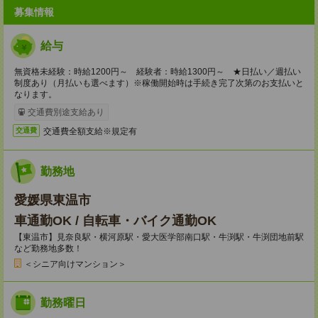
募集情報
給与
無資格未経験：時給1200円～ 経験者：時給1300円～ ★日払い／週払い
制度あり（月払いも選べます）※稼働開始時は手続き完了次第のお支払いと
なります。
交通費別途支給あり
交通費全額支給※規定有
交通費
勤務地
愛媛県東温市
車通勤OK / 自転車・バイク通勤OK
【東温市】見奈良駅・横河原駅・愛大医学部南口駅・牛渕駅・牛渕団地前駅
など勤務地多数！
＜シニア向けマンション＞
勤務曜日