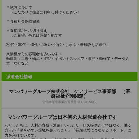
＊施設について
→こだわりは担当にお申し付けください！
＊各種社会保険完備
＊直接雇用への切り替え
→ご希望があれば調整可能です
20代・30代・40代・50代・60代・しゅふ・未経験も活躍中！
異業種からの転職者も多いです！
転職例：工場・物流・接客・イベントスタッフ・事務・軽作業・データ入
力 などなど
派遣会社情報
マンパワーグループ株式会社 ケアサービス事業部 （医
療福祉介護関連）
労働者派遣事業許可番号:派13-315642
マンパワーグループは日本初の人材派遣会社です
わたしたちは、人材の育成・派遣といったサービス提供だけではなく、働く
方々の『働きやすい環境を整えること』『長期就労につながるサポート』に
力を入れています。