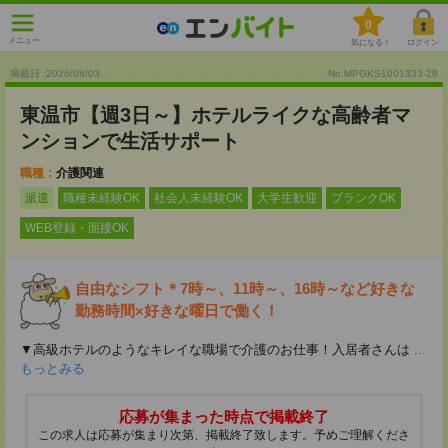
0
メニュー
気になる！
ログイン
掲載日 :2026
/
08
/
03
No.MPGKS1001333-29
東温市【週3日～】ホテルライクな高齢者マ
ンションで生活サポート
職種：
介護関連
派遣
職種未経験OK
社会人未経験OK
大学生歓迎
ブランクOK
WEB登録・面接OK
自由なシフト＊7時～、11時～、16時～など好きな
勤務時間×好きな曜日で働く！
▼高級ホテルのようなキレイな職場で介護のお仕事！入居者さんは
...
もっとみる
応募が集まった時点で掲載終了
この求人は応募が集まり次第、掲載終了致します。予めご理解くださ