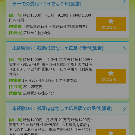
ラーでの受付・1日でもＯＫ[派遣]
[給 与]
時給1300円 ・日額：9,100円（時給1,300
円×7時間）
[交通費]
・自転車通勤可 ・車通勤可(駐車場無料)
気になる！
[勤務地]
広駅から徒歩9分
未経験OK！残業ほぼなし▼広島で受付[派遣]
[給 与]
時給1500円 月収例 21万円 時給1500円×
実働7h×週5日×4週 ※月収例を保証するものではあ
りません。※給与即受取りサービス利用可（利用条
件有）
気になる！
[交通費]
1ヶ月3万円を上限として実費支給
[月収例]
20～25万円
[勤務地]
広島駅から徒歩5分
未経験OK！残業ほぼなし▼広島駅での受付[派遣]
[給 与]
時給1400円 月収例 21万円 時給1400円×
実働7h30m×週5日×4週+残業5h ※月収例を保証す
るものではありません。※給与即受取りサービス利
用可（利用条件有）