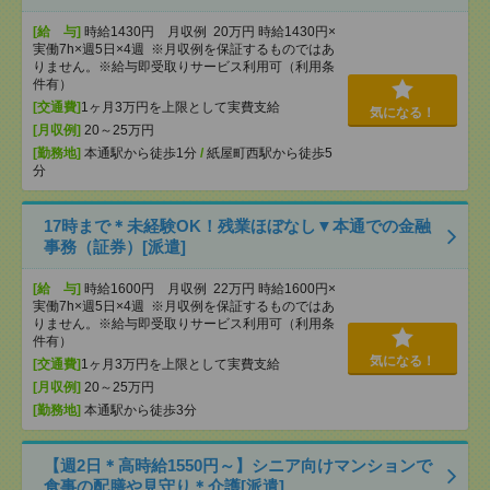
[給 与]
時給1430円 月収例 20万円 時給1430円×
実働7h×週5日×4週 ※月収例を保証するものではあ
りません。※給与即受取りサービス利用可（利用条
件有）
[交通費]
1ヶ月3万円を上限として実費支給
気になる！
[月収例]
20～25万円
[勤務地]
本通駅から徒歩1分
/
紙屋町西駅から徒歩5
分
17時まで＊未経験OK！残業ほぼなし▼本通での金融
事務（証券）[派遣]
[給 与]
時給1600円 月収例 22万円 時給1600円×
実働7h×週5日×4週 ※月収例を保証するものではあ
りません。※給与即受取りサービス利用可（利用条
件有）
気になる！
[交通費]
1ヶ月3万円を上限として実費支給
[月収例]
20～25万円
[勤務地]
本通駅から徒歩3分
【週2日＊高時給1550円～】シニア向けマンションで
食事の配膳や見守り＊介護[派遣]