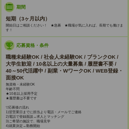
期間
短期（3ヶ月以内）
開始日はご相談ください！ ★急募 ★職場が気に入れば、長期でも働けま
す！
応募資格・条件
職種未経験OK / 社会人未経験OK / ブランクOK /
大学生歓迎 / 10名以上の大量募集 / 履歴書不要 /
40～50代活躍中 / 副業・WワークOK / WEB登録・
面接OK
無資格・未経験OK
年齢不問
★10名以上採用予定
★履歴書は不要です
▽応募後の流れ
1)翌営業日までに担当より電話・メールでご連絡
2)電話で登録面談→求人とマッチング
3)ご希望の施設で、職場見学
4)就業決定→勤務開始