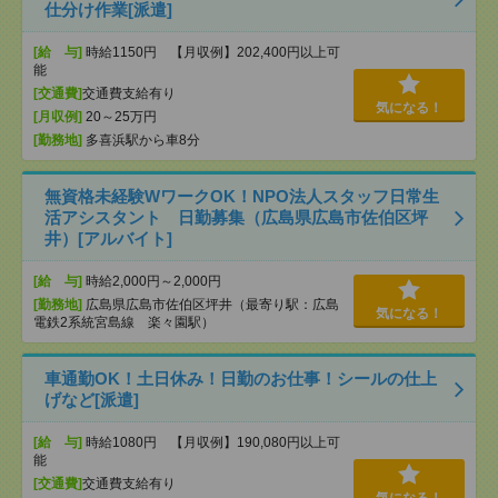
仕分け作業[派遣]
[給 与]
時給1150円 【月収例】202,400円以上可
能
[交通費]
交通費支給有り
気になる！
[月収例]
20～25万円
[勤務地]
多喜浜駅から車8分
無資格未経験WワークOK！NPO法人スタッフ日常生
活アシスタント 日勤募集（広島県広島市佐伯区坪
井）[アルバイト]
[給 与]
時給2,000円～2,000円
[勤務地]
広島県広島市佐伯区坪井（最寄り駅：広島
気になる！
電鉄2系統宮島線 楽々園駅）
車通勤OK！土日休み！日勤のお仕事！シールの仕上
げなど[派遣]
[給 与]
時給1080円 【月収例】190,080円以上可
能
[交通費]
交通費支給有り