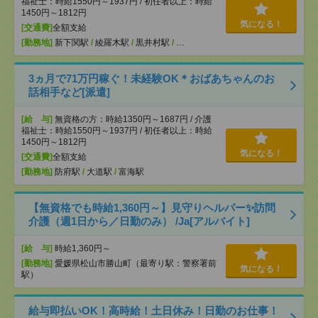
福祉士：時給1550円～1937円 / 初任者以上：時給
1450円～1812円
気になる！
[交通費]
全額支給
[勤務地]
新下関駅
/
綾羅木駅
/
黒井村駅
/
…
3ヵ月で71万円稼ぐ！未経験OK＊おばあちゃんのお
話相手など[派遣]
[給 与]
無資格の方：時給1350円～1687円 / 介護
福祉士：時給1550円～1937円 / 初任者以上：時給
1450円～1812円
気になる！
[交通費]
全額支給
[勤務地]
防府駅
/
大道駅
/
富海駅
【無資格でも時給1,360円～】見守りヘルパー✨訪問
介護（週1日から／日勤のみ） /Ja[アルバイト]
[給 与]
時給1,360円～
[勤務地]
愛媛県松山市勝山町（最寄り駅：警察署前
気になる！
駅）
給与即払いOK！高時給！土日休み！日勤のお仕事！