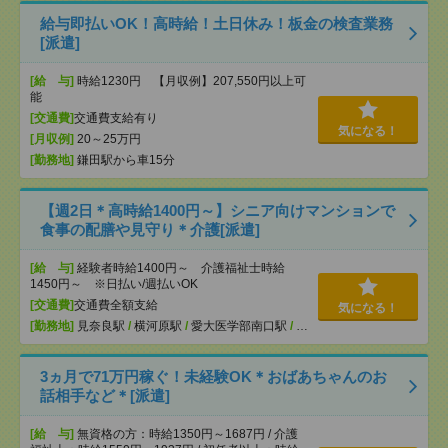
給与即払いOK！高時給！土日休み！板金の検査業務
[派遣]
[給 与]
時給1230円 【月収例】207,550円以上可
能
[交通費]
交通費支給有り
気になる！
[月収例]
20～25万円
[勤務地]
鎌田駅から車15分
【週2日＊高時給1400円～】シニア向けマンションで
食事の配膳や見守り＊介護[派遣]
[給 与]
経験者時給1400円～ 介護福祉士時給
1450円～ ※日払い/週払いOK
[交通費]
交通費全額支給
気になる！
[勤務地]
見奈良駅
/
横河原駅
/
愛大医学部南口駅
/
…
3ヵ月で71万円稼ぐ！未経験OK＊おばあちゃんのお
話相手など＊[派遣]
[給 与]
無資格の方：時給1350円～1687円 / 介護