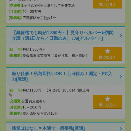
気になる！
[交通費]
1ヶ月3万円を上限として実費支給
[月収例]
20～25万円
[勤務地]
広島駅駅から徒歩1分
【無資格でも時給1,360円～】見守りヘルパー✨訪問
介護（週1日から／日勤のみ） /Ja[アルバイト]
[給 与]
時給1,360円～
[勤務地]
愛媛県東温市南方（最寄り駅：横河原駅）
気になる！
座り仕事！給与即払いOK！土日休み！測定・PC入
力[派遣]
[給 与]
時給1100円 【月収例】185,614円以上可
能
[交通費]
交通費支給有り
気になる！
[月収例]
15～20万円
[勤務地]
横河原駅から徒歩15分
残業ほぼなし▼本通で一般事務[派遣]