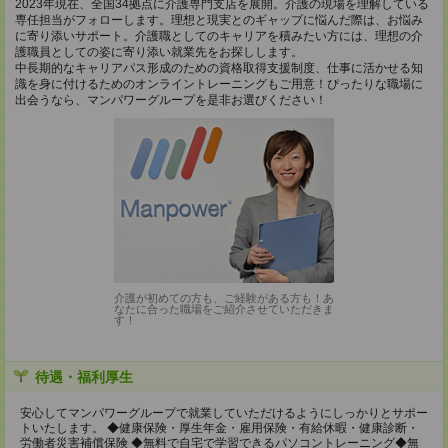
2023年現在、全国34拠点に介護専門支店を展開。介護の現場を理解している
専任担当がフォローします。理想と現実とのギャップに悩んだ際は、お悩み
に寄り添いサポート。介護職としてのキャリアを積みたい方には、理想の介
護職員としての姿に寄り添い就業先をお探しします。
中長期的なキャリアパス形成のための資格取得支援制度、仕事に活かせる知
識を身に付けるためのオンライントレーニングもご用意！ぴったりな職場に
出会うなら、マンパワーグループを是非お選びください！
介護が初めての方も、ご経験がある方も！あ
なたに合った職場をご紹介させていただきま
す！
待遇・福利厚生
安心してマンパワーグループで就業していただけるようにしっかりとサポー
トいたします。 ◆健康保険・厚生年金・雇用保険・有給休暇・健康診断・
労働者災害補償保険 ◆無料で自宅で学習できるパソコントレーニング◆無