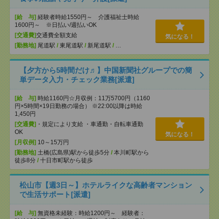
[給 与]
経験者時給1550円～ 介護福祉士時給
1600円～ ※日払い/週払いOK
[交通費]
交通費全額支給
気になる！
[勤務地]
尾道駅
/
東尾道駅
/
新尾道駅
/
…
【夕方から5時間だけ♬】中国新聞社グループでの簡
単データ入力・チェック業務[派遣]
[給 与]
時給1160円☆月収例：11万5700円（1160
円×5時間×19日勤務の場合） ※22:00以降は時給
1,450円
[交通費]
・規定により支給 ・車通勤・自転車通勤
OK
気になる！
[月収例]
10～15万円
[勤務地]
土橋(広島県)駅から徒歩5分
/
本川町駅から
徒歩8分
/
十日市町駅から徒歩
松山市【週3日～】ホテルライクな高齢者マンション
で生活サポート[派遣]
[給 与]
無資格未経験：時給1200円～ 経験者：