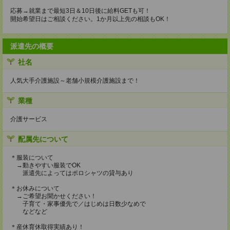
応募→就業まで最短3日＆10日後に給料GETも可！
開始希望日はご相談ください。1か月以上先の相談もOK！
派遣先の概要
社名
人気大手介護施設～老舗小規模介護施設まで！
業種
介護サービス
配属先について
＊服装について
→動きやすい服装でOK
派遣先によってはポロシャツの貸与あり
＊お休みについて
→ご希望お聞かせください！
子育て・家事優先で／はじめは日数少なめで
などなど
＊産休育休取得実績あり！