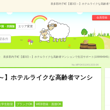
喜多郡内子町【週3日～】ホテルライクな高齢者マン
会員登録
エリア変更
中国・四国版
望条件
喜多郡内子町【週3日～】ホテルライクな高齢者マンションで生活サポート(109994945
No.MPGKS1001333-06
日～】ホテルライクな高齢者マンシ
大学生歓迎
ブランクOK
WEB登録・面接OK