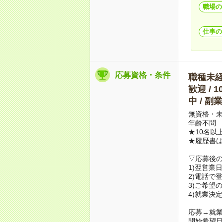
職場の
仕事の
応募資格・条件
職種未経験
歓迎 / 
中 / 
無資格・未
年齢不問
★10名以
★履歴書
▽応募後
1)翌営業
2)電話で
3)ご希望
4)就業決
応募→就業
開始希望日