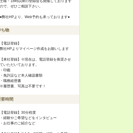
土曜・18時以降の登録会も開催しております
ので、ぜひご相談下さい。
●弊社HPより、Web予約も承っております●
持ち物
【電話登録】
弊社HPよりマイページ作成をお願いします
【来社登録】※現在は、電話登録を推奨させ
ていただいております。
・印鑑
・免許証など本人確認書類
・職務経歴書
※履歴書、写真は不要です！
所要時間
【電話登録】30分程度
・経験やご希望などをインタビュー
・お仕事のご紹介など