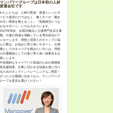
マンパワーグループは日本初の人材
派遣会社です
わたしたちは、人材の育成・派遣といったサ
ービス提供だけではなく、働く方々の『働き
やすい環境を整えること』『長期就労につな
がるサポート』に力を入れています。
2023年現在、全国34拠点に介護専門支店を展
開。介護の現場を理解している専任担当がフ
ォローします。理想と現実とのギャップに悩
んだ際は、お悩みに寄り添いサポート。介護
職としてのキャリアを積みたい方には、理想
の介護職員としての姿に寄り添い就業先をお
探しします。
中長期的なキャリアパス形成のための資格取
得支援制度、仕事に活かせる知識を身に付け
るためのオンライントレーニングもご用意！
ぴったりな職場に出会うなら、マンパワーグ
ループを是非お選びください！