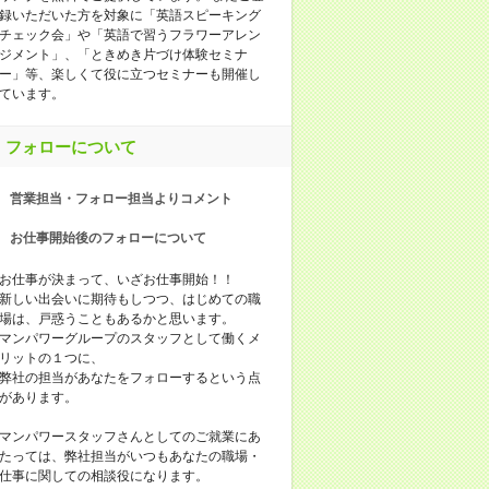
録いただいた方を対象に「英語スピーキング
チェック会」や「英語で習うフラワーアレン
ジメント」、「ときめき片づけ体験セミナ
ー」等、楽しくて役に立つセミナーも開催し
ています。
フォローについて
営業担当・フォロー担当よりコメント
お仕事開始後のフォローについて
お仕事が決まって、いざお仕事開始！！
新しい出会いに期待もしつつ、はじめての職
場は、戸惑うこともあるかと思います。
マンパワーグループのスタッフとして働くメ
リットの１つに、
弊社の担当があなたをフォローするという点
があります。
マンパワースタッフさんとしてのご就業にあ
たっては、弊社担当がいつもあなたの職場・
仕事に関しての相談役になります。