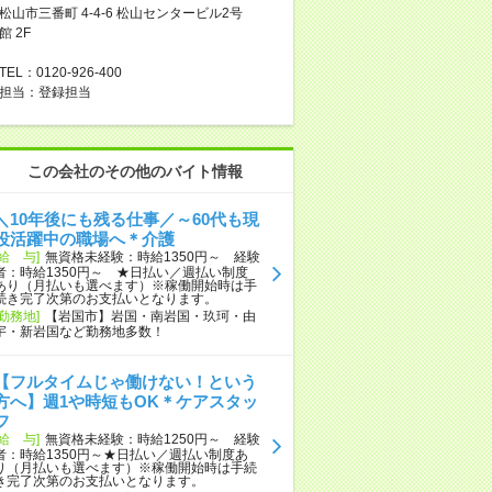
松山市三番町 4-4-6 松山センタービル2号
館 2F
TEL：0120-926-400
担当：登録担当
この会社のその他のバイト情報
＼10年後にも残る仕事／～60代も現
役活躍中の職場へ＊介護
[給 与]
無資格未経験：時給1350円～ 経験
者：時給1350円～ ★日払い／週払い制度
あり（月払いも選べます）※稼働開始時は手
続き完了次第のお支払いとなります。
[勤務地]
【岩国市】岩国・南岩国・玖珂・由
宇・新岩国など勤務地多数！
【フルタイムじゃ働けない！という
方へ】週1や時短もOK＊ケアスタッ
フ
[給 与]
無資格未経験：時給1250円～ 経験
者：時給1350円～★日払い／週払い制度あ
り（月払いも選べます）※稼働開始時は手続
き完了次第のお支払いとなります。