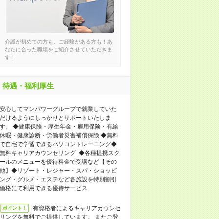
介護が初めての方も、ご経験がある方も！あ
なたに合った職場をご紹介させていただきま
す！
待遇・福利厚生
安心してマンパワーグループで就業していた
だけるようにしっかりとサポートいたしま
す。 ◆健康保険・厚生年金・雇用保険・有給
休暇・健康診断・労働者災害補償保険 ◆無料
で自宅で学習できるパソコントレーニング◆
無料キャリアカウンセリング ◆各種提携スク
ールのメニューを優待料金で受講など【その
他】◆リゾート・レジャー・スパ・ショッピ
ング・グルメ・エステなど各施設を特別割引
価格にて利用できる優待サービス
有資格者によるキャリアカウンセ
ポイント！
リングを無料でご提供しています。 またご登