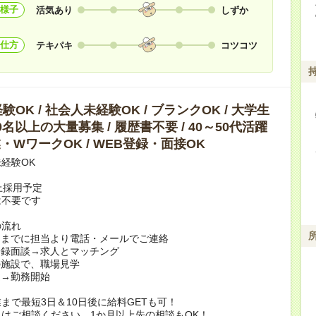
様子
活気あり
しずか
仕方
テキパキ
コツコツ
OK / 社会人未経験OK / ブランクOK / 大学生
10名以上の大量募集 / 履歴書不要 / 40～50代活躍
副業・WワークOK / WEB登録・面接OK
経験OK
上採用予定
は不要です
の流れ
日までに担当より電話・メールでご連絡
登録面談→求人とマッチング
の施設で、職場見学
定→勤務開始
まで最短3日＆10日後に給料GETも可！
はご相談ください。1か月以上先の相談もOK！