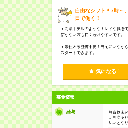
自由なシフト＊7時～、
日で働く！
▼高級ホテルのようなキレイな職場
信がない方も長く続けやすいです。
▼来社＆履歴書不要！自宅にいなが
スタートできます。
気になる！
募集情報
給与
無資格未経
い制度あ
払いとな