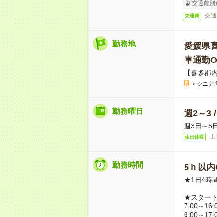
交通費別
交通
交通費
勤務地
愛媛県
車通勤O
【喜多郡
＜シニア
勤務曜日
週2～3 
週3日～5
土
休日休暇
勤務時間
5ｈ以内O
★1日4時
★スター
7:00～16:
9:00～17: