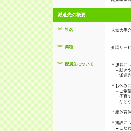
派遣先の概要
社名
人気大手
業種
介護サー
配属先について
＊服装に
→動きや
派遣先に
＊お休み
→ご希望
子育て・
などな
＊産休育
＊施設に
→こだわ