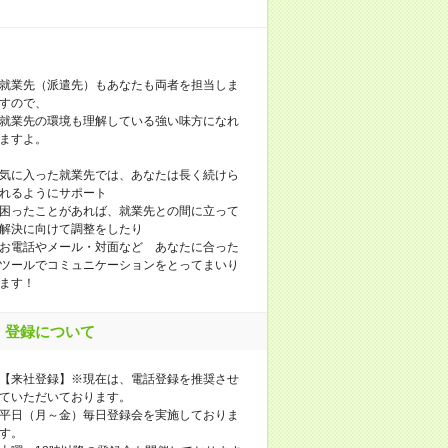
就業先（派遣先）もあなたも両者を担当しま
すので、
就業先の環境も理解している強い味方になれ
ますよ。
気に入った就業先では、あなたは長く続けら
れるようにサポート
困ったことがあれば、就業先との間に立って
解決に向けて調整をしたり
お電話やメール・対面など あなたに合った
ツールでコミュニケーションをとってまいり
ます！
登録について
【来社登録】※現在は、電話登録を推奨させ
ていただいております。
平日（月～金）毎日登録会を実施しておりま
す。