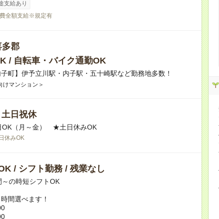
途支給あり
費全額支給※規定有
喜多郡
K / 自転車・バイク通勤OK
内子町】伊予立川駅・内子駅・五十崎駅など勤務地多数！
向けマンション＞
/ 土日祝休
日OK（月～金） ★土日休みOK
日休みOK
K / シフト勤務 / 残業なし
間～の時短シフトOK
ト時間選べます！
00
00