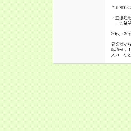
＊各種社
＊直接雇
→ご希望
20代・3
異業種か
転職例：
入力 な