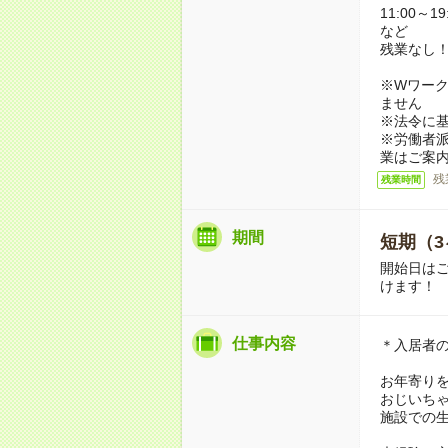
11:00～19
など
残業なし
※Wワーク
ません
※法令に基
※労働者
業はご案
残
残業時間
期間
短期（3
開始日は
けます！
仕事内容
＊入居者
お年寄り
おじいち
施設での