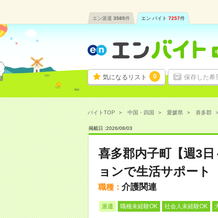
エン派遣
3585
件
エン バイト
7257
件
0
気になるリスト
保存した希
バイトTOP
中国・四国
愛媛県
喜多郡
掲載日 :
2026
/
08
/
03
喜多郡内子町【週3
ョンで生活サポート
介護関連
職種：
派遣
職種未経験OK
社会人未経験OK