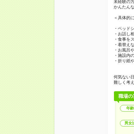
未経験の
かんたん
＜具体的
・ベッド
・お話し
・食事を
・着替え
・お風呂
・施設内
・折り紙
何気ない
難しく考
職場の
年齢
男女