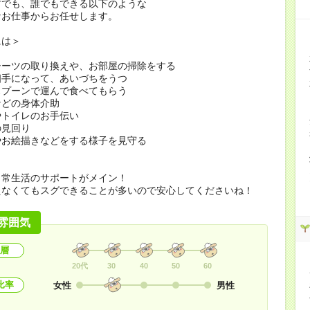
方でも、誰でもできる以下のような
なお仕事からお任せします。
には＞
シーツの取り換えや、お部屋の掃除をする
相手になって、あいづちをうつ
スプーンで運んで食べてもらう
などの身体介助
やトイレのお手伝い
の見回り
やお絵描きなどをする様子を見守る
日常生活のサポートがメイン！
えなくてもスグできることが多いので安心してくださいね！
雰囲気
層
20代
30
40
50
60
比率
女性
男性