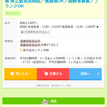
務 県立新居浜病院／無資格OK／経験者募集／ブ
ランクOK
アルバイト
時給1,140円～
給与
[時給] 有資格者：1190～1210円 無資格者：1140～1160円 ★キ
ャリアアップ制度あり 進級により給与がアップします！ 【試用
交通費別途支給あり
期間】試用期間あり 試用期間の長さ：3ヶ月 雇用形態、給与は
本採用時と同じです。
愛媛県新居浜市
勤務地
愛媛県新居浜市
本郷3丁目1-1
株式会社ニチイ学館
平均労働時間：1ヶ月あたり93時間 ＜シフト例＞ 土日祝日 8:30
勤務時間
～17:15（休憩60分） 平均労働時間：1ヶ月あたり93時間 ＜シ
フト例＞ 土日祝日 8:30～17:15（休憩60分）
気になる！
応募する
詳細へ
掲載元企業名
株式会社ニチイ学館
未読