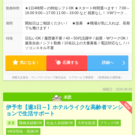
★1日4時間～の時短シフトOK ★スタート時間選べます！ 7:00～
勤務時間
16:00 9:00～17:00 11:00～19:00 など 残業なし！ ※Wワークの
場合、他のお仕事と合わせ週40時間超の就業はご案内できませ
ん ※法令に基づき、週20時間以上勤務は社会保険への加入対象
開始日はご相談ください！ ★急募 ★職場が気に入れば、長期
期間
となります ※労働者派遣法（日雇い派遣の原則禁止）により、
でも働けます！
短時間・短期間の就業はご案内が難しい場合があります
日払いOK
/
履歴書不要
/
40～50代活躍中
/
副業・WワークOK
/
特徴
服装自由
/
シフト勤務
/
10名以上の大量募集
/
電話対応なし
/
パ
ソコンスキル不要
気になる！
応募する
詳細へ
掲載元企業名
マンパワーグループ株式会社 ケアサービス事業部 （医療福祉介護関連）
掲載日：2026.08.08
未読
NEW
伊予市【週3日～】ホテルライクな高齢者マンシ
ョンで生活サポート
派遣
職種未経験OK
社会人未経験OK
大学生歓迎
ブランクOK
WEB登録・面接OK