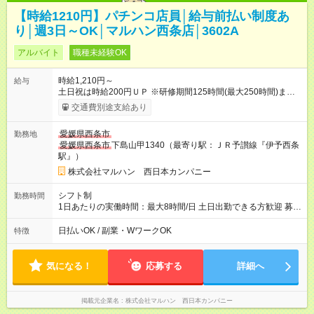
【時給1210円】パチンコ店員│給与前払い制度あ
り│週3日～OK│マルハン西条店│3602A
アルバイト
職種未経験OK
時給1,210円～
給与
土日祝は時給200円ＵＰ ※研修期間125時間(最大250時間)まで
は、時給1110円 ※22時以降時給25％ＵＰ 【試用期間】試用期
交通費別途支給あり
間なし
愛媛県西条市
勤務地
愛媛県西条市
下島山甲1340（最寄り駅：ＪＲ予讃線『伊予西条
駅』）
株式会社マルハン 西日本カンパニー
シフト制
勤務時間
1日あたりの実働時間：最大8時間/日 土日出勤できる方歓迎 募集
時間帯：8:00-17:00/16:00-1:00 詳しくは下記お問い合わせ電話
番号へご連絡ください。 0120-314-508(9時～20時土日祝も受
日払いOK / 副業・WワークOK
特徴
付) 1日6時間から勤務OK ※1日の実働は8時間以内です。
気になる！
応募する
詳細へ
掲載元企業名
株式会社マルハン 西日本カンパニー