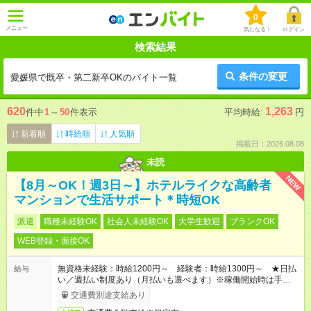
0
メニュー
気になる！
ログイン
検索結果
条件の変更
愛媛県で既卒・第二新卒OKのバイト一覧
620
1,263
件中
1
～
50
件表示
平均時給:
円
新着順
時給順
人気順
掲載日：2026.08.08
未読
NEW
【8月～OK！週3日～】ホテルライクな高齢者
マンションで生活サポート＊時短OK
派遣
職種未経験OK
社会人未経験OK
大学生歓迎
ブランクOK
WEB登録・面接OK
無資格未経験：時給1200円～ 経験者：時給1300円～ ★日払
給与
い／週払い制度あり（月払いも選べます）※稼働開始時は手続き
完了次第のお支払いとなります。
交通費別途支給あり