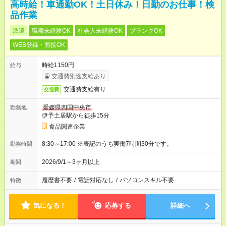
高時給！車通勤OK！土日休み！日勤のお仕事！検
品作業
派遣
職種未経験OK
社会人未経験OK
ブランクOK
WEB登録・面接OK
時給1150円
給与
交通費別途支給あり
交通費支給有り
交通費
愛媛県四国中央市
勤務地
伊予土居駅から徒歩15分
食品関連企業
8:30～17:00 ※表記のうち実働7時間30分です。
勤務時間
2026/9/1～3ヶ月以上
期間
履歴書不要
/
電話対応なし
/
パソコンスキル不要
特徴
気になる！
応募する
詳細へ