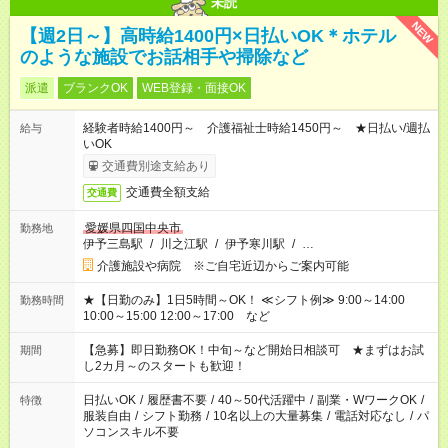
未読
NEW
【週2日～】高時給1400円×日払いOK＊ホテル
のような施設でお話相手や掃除など
派遣
ブランクOK
WEB登録・面接OK
経験者時給1400円～ 介護福祉士時給1450円～ ★日払い/週払
給与
いOK
交通費別途支給あり
交通費全額支給
交通費
愛媛県四国中央市
勤務地
伊予三島駅
/
川之江駅
/
伊予寒川駅
/
…
介護施設や病院 ※ご自宅近辺からご案内可能
★【日勤のみ】1日5時間～OK！ ≪シフト例≫ 9:00～14:00
勤務時間
10:00～15:00 12:00～17:00 など
【急募】即日勤務OK！中旬～など開始日相談可 ★まずはお試
期間
し2カ月～のスタートも歓迎！
日払いOK
/
履歴書不要
/
40～50代活躍中
/
副業・WワークOK
/
特徴
服装自由
/
シフト勤務
/
10名以上の大量募集
/
電話対応なし
/
パ
ソコンスキル不要