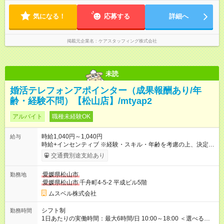
気になる！
応募する
詳細へ
掲載元企業名
ケアスタッフィング株式会社
未読
婚活テレフォンアポインター（成果報酬あり/年
齢・経験不問）【松山店】/mtyap2
アルバイト
職種未経験OK
時給1,040円～1,040円
給与
時給+インセンティブ ※経験・スキル・年齢を考慮の上、決定し
ます。 《成果に応じたインセンティブ支給例》 テレアポ未経
交通費別途支給あり
験、入社5ヶ月目の女性パートさんが、時給に加えて、月7万円
のインセンティブを獲得するなど、入社年数に関わりなく成
愛媛県松山市
勤務地
果・貢献に応じた報酬制度が導入されています。 ※試用期間は3
愛媛県松山市
千舟町4-5-2 平成ビル5階
ヶ月で、その間は有期契約です。そのほかの条件に変更はあり
ません。 【試用期間】試用期間あり 試用期間の長さ：2ヶ月
ムスベル株式会社
※ 雇用形態と給与に、本採用時と異なる部分があります。 雇用
形態：中途採用（契約社員） 給与：本採用時と同じです。 ※試
シフト制
勤務時間
用期間は2ヶ月で、その間は有期契約です。そのほかの条件に変
1日あたりの実働時間：最大6時間/日 10:00～18:00 ＜選べるシ