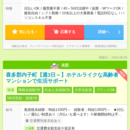
短時間・短期間の就業はご案内が難しい場合があります
日払いOK
/
履歴書不要
/
40～50代活躍中
/
副業・WワークOK
/
特徴
服装自由
/
シフト勤務
/
10名以上の大量募集
/
電話対応なし
/
パ
ソコンスキル不要
気になる！
応募する
詳細へ
掲載元企業名
マンパワーグループ株式会社 ケアサービス事業部 （医療福祉介護関連）
掲載日：2026.08.08
未読
NEW
喜多郡内子町【週3日～】ホテルライクな高齢者
マンションで生活サポート
派遣
職種未経験OK
社会人未経験OK
大学生歓迎
ブランクOK
WEB登録・面接OK
無資格未経験：時給1200円～ 経験者：時給1300円～ ★日払
給与
い／週払い制度あり（月払いも選べます）※稼働開始時は手続き
完了次第のお支払いとなります。
交通費別途支給あり
交通費全額支給※規定有
交通費