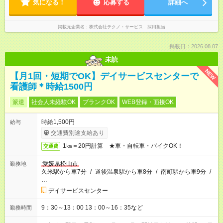
気になる！
応募する
詳細へ
掲載元企業名
株式会社テクノ・サービス 採用担当
掲載日：2026.08.07
未読
NEW
【月1回・短期でOK】デイサービスセンターで
看護師＊時給1500円
派遣
社会人未経験OK
ブランクOK
WEB登録・面接OK
時給1,500円
給与
交通費別途支給あり
1㎞＝20円計算 ★車・自転車・バイクOK！
交通費
愛媛県松山市
勤務地
久米駅から車7分
/
道後温泉駅から車8分
/
南町駅から車9分
/
…
デイサービスセンター
9：30～13：00 13：00～16：35など
勤務時間