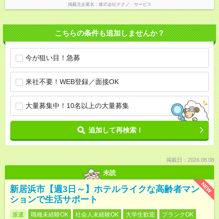
掲載元企業名
株式会社テクノ・サービス
こちらの条件も追加しませんか？
今が狙い目！急募
来社不要！WEB登録／面接OK
大量募集中！10名以上の大量募集
追加して再検索！
掲載日：2026.08.08
未読
NEW
新居浜市【週3日～】ホテルライクな高齢者マン
ションで生活サポート
派遣
職種未経験OK
社会人未経験OK
大学生歓迎
ブランクOK