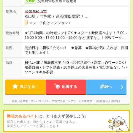
交通費全額支給※規定有
交通費
愛媛県松山市
勤務地
衣山駅
/
市坪駅
/
高浜(愛媛県)駅
/
…
＜シニア向けマンション＞
★1日4時間～の時短シフトOK ★スタート時間選べます！ 7:00～
勤務時間
16:00 9:00～17:00 11:00～19:00 など 残業なし！ ※Wワークの
場合、他のお仕事と合わせ週40時間超の就業はご案内できませ
ん ※法令に基づき、週20時間以上勤務は社会保険への加入対象
開始日はご相談ください！ ★急募 ★職場が気に入れば、長期
期間
となります ※労働者派遣法（日雇い派遣の原則禁止）により、
でも働けます！
短時間・短期間の就業はご案内が難しい場合があります
日払いOK
/
履歴書不要
/
40～50代活躍中
/
副業・WワークOK
/
特徴
服装自由
/
シフト勤務
/
10名以上の大量募集
/
電話対応なし
/
パ
ソコンスキル不要
気になる！
応募する
詳細へ
掲載元企業名
マンパワーグループ株式会社 ケアサービス事業部 （医療福祉介護関連）
興味のあるバイト
は、とりあえず保存しよう♪
保存した求人は、後からまとめて応募できるよ。
企業からアプローチが届くことも！