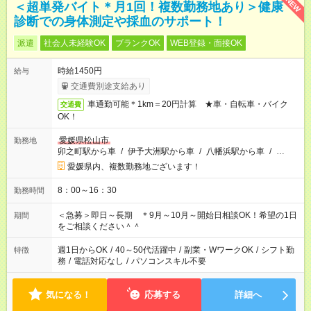
NEW
＜超単発バイト＊月1回！複数勤務地あり＞健康
診断での身体測定や採血のサポート！
派遣
社会人未経験OK
ブランクOK
WEB登録・面接OK
時給1450円
給与
交通費別途支給あり
車通勤可能＊1km＝20円計算 ★車・自転車・バイク
交通費
OK！
愛媛県松山市
勤務地
卯之町駅から車
/
伊予大洲駅から車
/
八幡浜駅から車
/
…
愛媛県内、複数勤務地ございます！
8：00～16：30
勤務時間
＜急募＞即日～長期 ＊9月～10月～開始日相談OK！希望の1日
期間
をご相談ください＾＾
週1日からOK
/
40～50代活躍中
/
副業・WワークOK
/
シフト勤
特徴
務
/
電話対応なし
/
パソコンスキル不要
気になる！
応募する
詳細へ