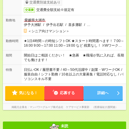
完了次第のお支払いとなります。
交通費別途支給あり
交通費全額支給※規定有
交通費
愛媛県大洲市
勤務地
伊予大洲駅
/
伊予出石駅
/
喜多灘駅
/
…
＜シニア向けマンション＞
★1日4時間～の時短シフトOK ★スタート時間選べます！ 7:00～
勤務時間
16:00 9:00～17:00 11:00～19:00 など 残業なし！ ※Wワークの
場合、他のお仕事と合わせ週40時間超の就業はご案内できませ
ん ※法令に基づき、週20時間以上勤務は社会保険への加入対象
開始日はご相談ください！ ★急募 ★職場が気に入れば、長期
期間
となります ※労働者派遣法（日雇い派遣の原則禁止）により、
でも働けます！
短時間・短期間の就業はご案内が難しい場合があります
日払いOK
/
履歴書不要
/
40～50代活躍中
/
副業・WワークOK
/
特徴
服装自由
/
シフト勤務
/
10名以上の大量募集
/
電話対応なし
/
パ
ソコンスキル不要
気になる！
応募する
詳細へ
掲載元企業名
マンパワーグループ株式会社 ケアサービス事業部 （医療福祉介護関連）
未読