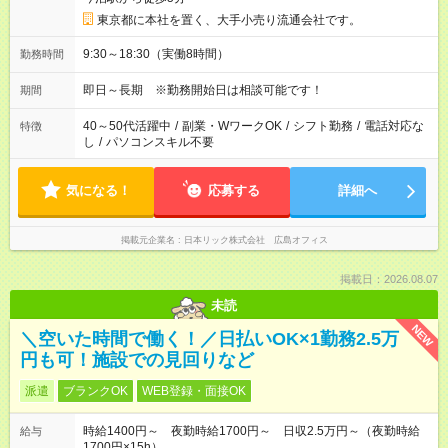
東京都に本社を置く、大手小売り流通会社です。
9:30～18:30（実働8時間）
勤務時間
即日～長期 ※勤務開始日は相談可能です！
期間
40～50代活躍中
/
副業・WワークOK
/
シフト勤務
/
電話対応な
特徴
し
/
パソコンスキル不要
気になる！
応募する
詳細へ
掲載元企業名
日本リック株式会社 広島オフィス
掲載日：2026.08.07
未読
NEW
＼空いた時間で働く！／日払いOK×1勤務2.5万
円も可！施設での見回りなど
派遣
ブランクOK
WEB登録・面接OK
時給1400円～ 夜勤時給1700円～ 日収2.5万円～（夜勤時給
給与
1700円×15h）