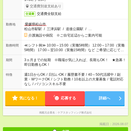
交通費別途支給あり
交通費全額支給
交通費
愛媛県松山市
勤務地
松山市駅駅
/
三津浜駅
/
道後公園駅
/
…
介護施設や病院 ※ご自宅近辺からご案内可能
≪シフト例≫ 10:00～15:00（実働5時間） 12:00～17:00（実働
勤務時間
5時間） 17:00～翌10:00（実働15時間）など ご希望に応じて、
働く時間は調整できます！ お気軽に担当へ相談ください！
3ヵ月までの短期 ※職場が気に入れば、長期もOK！ ★急募！
期間
即日勤務もOK！
週1日からOK
/
日払いOK
/
履歴書不要
/
40～50代活躍中
/
副
特徴
業・WワークOK
/
シフト勤務
/
10名以上の大量募集
/
電話対応
なし
/
パソコンスキル不要
気になる！
応募する
詳細へ
掲載元企業名
ケアスタッフィング株式会社
掲載日：2026.08.07