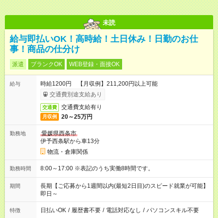
未読
給与即払いOK！高時給！土日休み！日勤のお仕
事！商品の仕分け
派遣
ブランクOK
WEB登録・面接OK
時給1200円 【月収例】211,200円以上可能
給与
交通費別途支給あり
交通費支給有り
交通費
20～25万円
月収例
愛媛県西条市
勤務地
伊予西条駅から車13分
物流・倉庫関係
8:00～17:00 ※表記のうち実働8時間です。
勤務時間
長期【ご応募から1週間以内(最短2日目)のスピード就業が可能】
期間
即日～
日払いOK
/
履歴書不要
/
電話対応なし
/
パソコンスキル不要
特徴