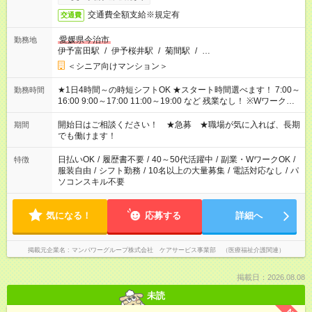
交通費全額支給※規定有
交通費
愛媛県今治市
勤務地
伊予富田駅
/
伊予桜井駅
/
菊間駅
/
…
＜シニア向けマンション＞
★1日4時間～の時短シフトOK ★スタート時間選べます！ 7:00～
勤務時間
16:00 9:00～17:00 11:00～19:00 など 残業なし！ ※Wワークの
場合、他のお仕事と合わせ週40時間超の就業はご案内できませ
ん ※法令に基づき、週20時間以上勤務は社会保険への加入対象
開始日はご相談ください！ ★急募 ★職場が気に入れば、長期
期間
となります ※労働者派遣法（日雇い派遣の原則禁止）により、
でも働けます！
短時間・短期間の就業はご案内が難しい場合があります
日払いOK
/
履歴書不要
/
40～50代活躍中
/
副業・WワークOK
/
特徴
服装自由
/
シフト勤務
/
10名以上の大量募集
/
電話対応なし
/
パ
ソコンスキル不要
気になる！
応募する
詳細へ
掲載元企業名
マンパワーグループ株式会社 ケアサービス事業部 （医療福祉介護関連）
掲載日：2026.08.08
未読