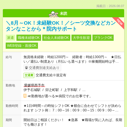
掲載日：2026.08.07
未読
NEW
＼8月～OK！未経験OK！／シーツ交換などカン
タンなことから＊院内サポート
派遣
職種未経験OK
社会人未経験OK
大学生歓迎
ブランクOK
WEB登録・面接OK
無資格未経験：時給1200円～ 経験者：時給1300円～ ★日払
給与
い／週払い制度あり（月払いも選べます）※稼働開始時は手続き
完了次第のお支払いとなります。
交通費別途支給あり
交通費支給※規定有
交通費
愛媛県西予市
勤務地
伊予石城駅
/
卯之町駅
/
上宇和駅
/
…
≪勤務地が選べる≫病院でのお仕事です。
★1日4時間～の時短シフトOK ★都合に合わせてシフトが決めら
勤務時間
れます シフト例： 7：00～16：00 9：00～15：00 9：00～
18：00 11：00～20：00 など ※Wワークの場合、他のお仕事と
合わせ週40時間超の就業はご案内できません ※法令に基づき、
開始日はご相談ください！ ★急募 ★職場が気に入れば、長期
期間
週20時間以上勤務は社会保険への加入対象となります ※労働者
でも働けます！