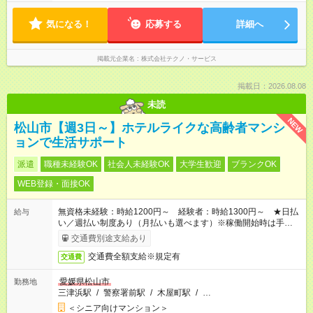
気になる！
応募する
詳細へ
掲載元企業名
株式会社テクノ・サービス
掲載日：2026.08.08
未読
NEW
松山市【週3日～】ホテルライクな高齢者マンシ
ョンで生活サポート
派遣
職種未経験OK
社会人未経験OK
大学生歓迎
ブランクOK
WEB登録・面接OK
無資格未経験：時給1200円～ 経験者：時給1300円～ ★日払
給与
い／週払い制度あり（月払いも選べます）※稼働開始時は手続き
完了次第のお支払いとなります。
交通費別途支給あり
交通費全額支給※規定有
交通費
愛媛県松山市
勤務地
三津浜駅
/
警察署前駅
/
木屋町駅
/
…
＜シニア向けマンション＞