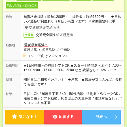
WEB登録・面接OK
無資格未経験：時給1200円～ 経験者：時給1300円～ ★日払
給与
い／週払い制度あり（月払いも選べます）※稼働開始時は手続き
完了次第のお支払いとなります。
交通費別途支給あり
交通費全額支給※規定有
交通費
愛媛県新居浜市
勤務地
新居浜駅
/
多喜浜駅
/
中萩駅
＜シニア向けマンション＞
★1日4時間～の時短シフトOK ★スタート時間選べます！ 7:00～
勤務時間
16:00 9:00～17:00 11:00～19:00 など 残業なし！ ※Wワークの
場合、他のお仕事と合わせ週40時間超の就業はご案内できませ
ん ※法令に基づき、週20時間以上勤務は社会保険への加入対象
開始日はご相談ください！ ★急募 ★職場が気に入れば、長期
期間
となります ※労働者派遣法（日雇い派遣の原則禁止）により、
でも働けます！
短時間・短期間の就業はご案内が難しい場合があります
日払いOK
/
履歴書不要
/
40～50代活躍中
/
副業・WワークOK
/
特徴
服装自由
/
シフト勤務
/
10名以上の大量募集
/
電話対応なし
/
パ
ソコンスキル不要
気になる！
応募する
詳細へ