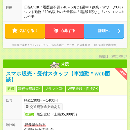
派遣法（日雇い派遣の原則禁止）により、短時間・短期間の就
業はご案内が難しい場合があります
日払いOK
/
履歴書不要
/
40～50代活躍中
/
副業・WワークOK
/
特徴
シフト勤務
/
10名以上の大量募集
/
電話対応なし
/
パソコンスキ
ル不要
気になる！
応募する
詳細へ
掲載元企業名
マンパワーグループ株式会社 ケアサービス事業部 （医療福祉介護関連）
掲載日：2026.08.07
未読
NEW
スマホ販売・受付スタッフ【車通勤＊web面
談】
派遣
職種未経験OK
ブランクOK
WEB登録・面接OK
時給1300円～1400円
給与
交通費別途支給あり
規定支給（上限35,000円）
交通費
愛媛県今治市
勤務地
今治駅から徒歩5分