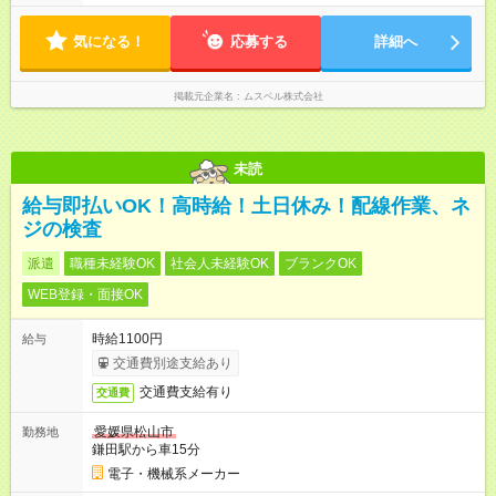
更はありません。 ※月所定労働時間が110時間未満の方は試用期
フト＞ (1)10:00～16:00 (2)10:00～17:00 (3)10:00～18:00 ◎
間3ヶ月になります。
勤務時間は(1)～(3)で選択OK！ ◎勤務日数：週4日～5日勤務
気になる！
（希望シフト制） ◎原則定時退社／残業はほとんどありませ
応募する
詳細へ
ん！
掲載元企業名
ムスベル株式会社
未読
給与即払いOK！高時給！土日休み！配線作業、ネ
ジの検査
派遣
職種未経験OK
社会人未経験OK
ブランクOK
WEB登録・面接OK
時給1100円
給与
交通費別途支給あり
交通費支給有り
交通費
愛媛県松山市
勤務地
鎌田駅から車15分
電子・機械系メーカー