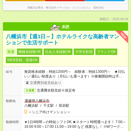
掲載元企業名
株式会社メディカル・コンシェルジュ 高松支社
掲載日：2026.08.08
未読
NEW
八幡浜市【週3日～】ホテルライクな高齢者マン
ションで生活サポート
派遣
職種未経験OK
社会人未経験OK
大学生歓迎
ブランクOK
WEB登録・面接OK
無資格未経験：時給1200円～ 経験者：時給1300円～ ★日払
給与
い／週払い制度あり（月払いも選べます）※稼働開始時は手続き
完了次第のお支払いとなります。
交通費別途支給あり
交通費全額支給※規定有
交通費
愛媛県八幡浜市
勤務地
八幡浜駅
/
千丈駅
/
双岩駅
＜シニア向けマンション＞
★1日4時間～の時短シフトOK ★スタート時間選べます！ 7:00～
勤務時間
16:00 9:00～17:00 11:00～19:00 など 残業なし！ ※Wワークの