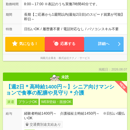
8:00～17:00 ※表記のうち実働7時間40分です。
勤務時間
長期【ご応募から1週間以内(最短2日目)のスピード就業が可能】
期間
即日～
日払いOK
/
履歴書不要
/
電話対応なし
/
パソコンスキル不要
特徴
気になる！
応募する
詳細へ
掲載元企業名
株式会社テクノ・サービス
掲載日：2026.08.07
未読
NEW
【週2日＊高時給1400円～】シニア向けマンシ
ョンで食事の配膳や見守り＊介護
派遣
ブランクOK
WEB登録・面接OK
経験者時給1400円～ 介護福祉士時給1450円～ ※日払い/週払
給与
いOK
交通費別途支給あり