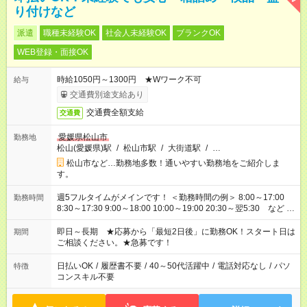
り付けなど
派遣
職種未経験OK
社会人未経験OK
ブランクOK
WEB登録・面接OK
時給1050円～1300円 ★Wワーク不可
給与
交通費別途支給あり
交通費全額支給
交通費
愛媛県松山市
勤務地
松山(愛媛県)駅
/
松山市駅
/
大街道駅
/
…
松山市など…勤務地多数！通いやすい勤務地をご紹介しま
す。
週5フルタイムがメインです！ ＜勤務時間の例＞ 8:00～17:00
勤務時間
8:30～17:30 9:00～18:00 10:00～19:00 20:30～翌5:30 など ★
その他にも勤務時間多数！ 日勤のみ、残業なし、交替制など
ご希望を教えてください！
即日～長期 ★応募から「最短2日後」に勤務OK！スタート日は
期間
ご相談ください。★急募です！
日払いOK
/
履歴書不要
/
40～50代活躍中
/
電話対応なし
/
パソ
特徴
コンスキル不要