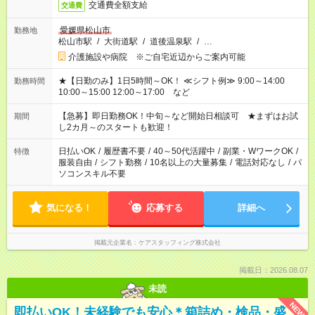
交通費全額支給
交通費
愛媛県松山市
勤務地
松山市駅
/
大街道駅
/
道後温泉駅
/
…
介護施設や病院 ※ご自宅近辺からご案内可能
★【日勤のみ】1日5時間～OK！ ≪シフト例≫ 9:00～14:00
勤務時間
10:00～15:00 12:00～17:00 など
【急募】即日勤務OK！中旬～など開始日相談可 ★まずはお試
期間
し2カ月～のスタートも歓迎！
日払いOK
/
履歴書不要
/
40～50代活躍中
/
副業・WワークOK
/
特徴
服装自由
/
シフト勤務
/
10名以上の大量募集
/
電話対応なし
/
パ
ソコンスキル不要
気になる！
応募する
詳細へ
掲載元企業名
ケアスタッフィング株式会社
掲載日：2026.08.07
未読
NEW
即払いOK！未経験でも安心＊箱詰め・検品・盛