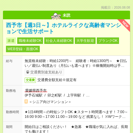
掲載日：2026.08.08
未読
NEW
西予市【週3日～】ホテルライクな高齢者マンシ
ョンで生活サポート
派遣
職種未経験OK
社会人未経験OK
大学生歓迎
ブランクOK
WEB登録・面接OK
無資格未経験：時給1200円～ 経験者：時給1300円～ ★日払
給与
い／週払い制度あり（月払いも選べます）※稼働開始時は手続き
完了次第のお支払いとなります。
交通費別途支給あり
交通費全額支給※規定有
交通費
愛媛県西予市
勤務地
伊予石城駅
/
卯之町駅
/
上宇和駅
/
…
＜シニア向けマンション＞
★1日4時間～の時短シフトOK ★スタート時間選べます！ 7:00～
勤務時間
16:00 9:00～17:00 11:00～19:00 など 残業なし！ ※Wワークの
場合、他のお仕事と合わせ週40時間超の就業はご案内できませ
ん ※法令に基づき、週20時間以上勤務は社会保険への加入対象
開始日はご相談ください！ ★急募 ★職場が気に入れば、長期
期間
となります ※労働者派遣法（日雇い派遣の原則禁止）により、
でも働けます！