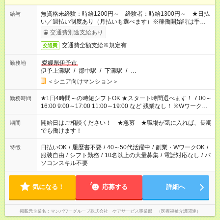
無資格未経験：時給1200円～ 経験者：時給1300円～ ★日払
給与
い／週払い制度あり（月払いも選べます）※稼働開始時は手続き
完了次第のお支払いとなります。
交通費別途支給あり
交通費全額支給※規定有
交通費
愛媛県伊予市
勤務地
伊予上灘駅
/
郡中駅
/
下灘駅
/
…
＜シニア向けマンション＞
★1日4時間～の時短シフトOK ★スタート時間選べます！ 7:00～
勤務時間
16:00 9:00～17:00 11:00～19:00 など 残業なし！ ※Wワークの
場合、他のお仕事と合わせ週40時間超の就業はご案内できませ
ん ※法令に基づき、週20時間以上勤務は社会保険への加入対象
開始日はご相談ください！ ★急募 ★職場が気に入れば、長期
期間
となります ※労働者派遣法（日雇い派遣の原則禁止）により、
でも働けます！
短時間・短期間の就業はご案内が難しい場合があります
日払いOK
/
履歴書不要
/
40～50代活躍中
/
副業・WワークOK
/
特徴
服装自由
/
シフト勤務
/
10名以上の大量募集
/
電話対応なし
/
パ
ソコンスキル不要
気になる！
応募する
詳細へ
掲載元企業名
マンパワーグループ株式会社 ケアサービス事業部 （医療福祉介護関連）