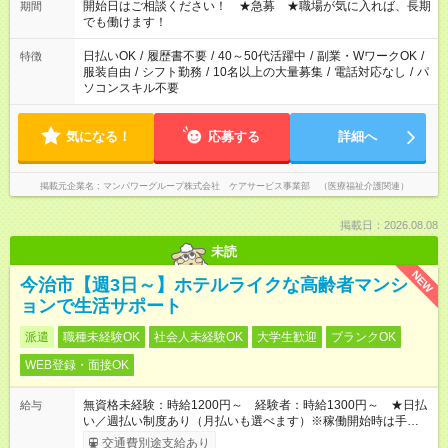
ん ※法令に基づき、週20時間以上勤務は社会保険への加入対象
開始日はご相談ください！ ★急募 ★職場が気に入れば、長期
期間
となります ※労働者派遣法（日雇い派遣の原則禁止）により、
でも働けます！
短時間・短期間の就業はご案内が難しい場合があります
日払いOK
/
履歴書不要
/
40～50代活躍中
/
副業・WワークOK
/
特徴
服装自由
/
シフト勤務
/
10名以上の大量募集
/
電話対応なし
/
パ
ソコンスキル不要
気になる！
応募する
詳細へ
掲載元企業名
マンパワーグループ株式会社 ケアサービス事業部 （医療福祉介護関連）
掲載日：2026.08.08
未読
NEW
今治市【週3日～】ホテルライクな高齢者マンシ
ョンで生活サポート
派遣
職種未経験OK
社会人未経験OK
大学生歓迎
ブランクOK
WEB登録・面接OK
無資格未経験：時給1200円～ 経験者：時給1300円～ ★日払
給与
い／週払い制度あり（月払いも選べます）※稼働開始時は手続き
完了次第のお支払いとなります。
交通費別途支給あり