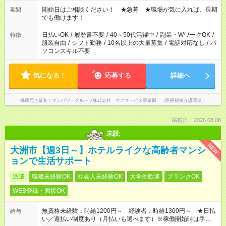
場合、他のお仕事と合わせ週40時間超の就業はご案内できませ
ん ※法令に基づき、週20時間以上勤務は社会保険への加入対象
開始日はご相談ください！ ★急募 ★職場が気に入れば、長期
期間
となります ※労働者派遣法（日雇い派遣の原則禁止）により、
でも働けます！
短時間・短期間の就業はご案内が難しい場合があります
日払いOK
/
履歴書不要
/
40～50代活躍中
/
副業・WワークOK
/
特徴
服装自由
/
シフト勤務
/
10名以上の大量募集
/
電話対応なし
/
パ
ソコンスキル不要
気になる！
応募する
詳細へ
掲載元企業名
マンパワーグループ株式会社 ケアサービス事業部 （医療福祉介護関連）
掲載日：2026.08.08
未読
NEW
大洲市【週3日～】ホテルライクな高齢者マンシ
ョンで生活サポート
派遣
職種未経験OK
社会人未経験OK
大学生歓迎
ブランクOK
WEB登録・面接OK
無資格未経験：時給1200円～ 経験者：時給1300円～ ★日払
給与
い／週払い制度あり（月払いも選べます）※稼働開始時は手続き