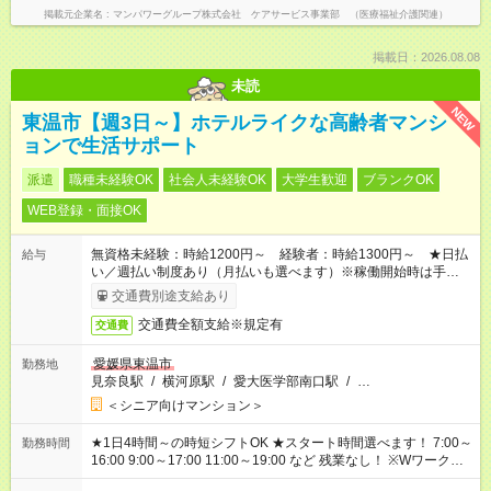
掲載元企業名
マンパワーグループ株式会社 ケアサービス事業部 （医療福祉介護関連）
掲載日：2026.08.08
未読
NEW
東温市【週3日～】ホテルライクな高齢者マンシ
ョンで生活サポート
派遣
職種未経験OK
社会人未経験OK
大学生歓迎
ブランクOK
WEB登録・面接OK
無資格未経験：時給1200円～ 経験者：時給1300円～ ★日払
給与
い／週払い制度あり（月払いも選べます）※稼働開始時は手続き
完了次第のお支払いとなります。
交通費別途支給あり
交通費全額支給※規定有
交通費
愛媛県東温市
勤務地
見奈良駅
/
横河原駅
/
愛大医学部南口駅
/
…
＜シニア向けマンション＞
★1日4時間～の時短シフトOK ★スタート時間選べます！ 7:00～
勤務時間
16:00 9:00～17:00 11:00～19:00 など 残業なし！ ※Wワークの
場合、他のお仕事と合わせ週40時間超の就業はご案内できませ