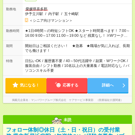
愛媛県喜多郡
勤務地
伊予立川駅
/
内子駅
/
五十崎駅
＜シニア向けマンション＞
★1日4時間～の時短シフトOK ★スタート時間選べます！ 7:00～
勤務時間
16:00 9:00～17:00 11:00～19:00 など 残業なし！ ※Wワークの
場合、他のお仕事と合わせ週40時間超の就業はご案内できませ
ん ※法令に基づき、週20時間以上勤務は社会保険への加入対象
開始日はご相談ください！ ★急募 ★職場が気に入れば、長期
期間
となります ※労働者派遣法（日雇い派遣の原則禁止）により、
でも働けます！
短時間・短期間の就業はご案内が難しい場合があります
日払いOK
/
履歴書不要
/
40～50代活躍中
/
副業・WワークOK
/
特徴
服装自由
/
シフト勤務
/
10名以上の大量募集
/
電話対応なし
/
パ
ソコンスキル不要
気になる！
応募する
詳細へ
掲載元企業名
マンパワーグループ株式会社 ケアサービス事業部 （医療福祉介護関連）
未読
フォロー体制◎休日（土・日・祝日）の受付業