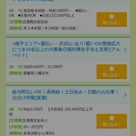
[給 与]
無資格未経験：時給1400円～ ■週払い
OK ■扶養内OK ■日収1万1200円以上
[交通費]
交通費全額支給
気になる！
[勤務地]
舟入本町駅
/
本川町駅
/
新白島駅
/
…
<南予エリア>週払い・月2払いあり!週1~OK業務拡大
につき10名以上の大募集◎福利厚生手当も充実![アル
バイト]
[給 与]
日給9,600円～12,000円
[勤務地]
愛媛県八幡浜市
気になる！
給与即払いOK！高時給！土日休み！日勤のお仕事！
仕分け作業[派遣]
[給 与]
時給1150円 【月収例】202,400円以上可
能
[交通費]
交通費支給有り
気になる！
[月収例]
20～25万円
[勤務地]
多喜浜駅から車8分