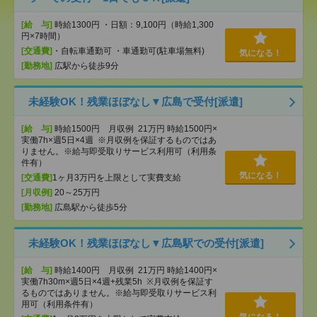
[給 与]
時給1300円 ・日額：9,100円（時給1,300
円×7時間）
[交通費]
・自転車通勤可 ・車通勤可(駐車場無料)
気になる！
[勤務地]
広駅から徒歩9分
未経験OK！残業ほぼなし▼広島で受付[派遣]
[給 与]
時給1500円 月収例 21万円 時給1500円×
実働7h×週5日×4週 ※月収例を保証するものではあ
りません。※給与即受取りサービス利用可（利用条
件有）
気になる！
[交通費]
1ヶ月3万円を上限として実費支給
[月収例]
20～25万円
[勤務地]
広島駅から徒歩5分
未経験OK！残業ほぼなし▼広島駅での受付[派遣]
[給 与]
時給1400円 月収例 21万円 時給1400円×
実働7h30m×週5日×4週+残業5h ※月収例を保証す
るものではありません。※給与即受取りサービス利
用可（利用条件有）