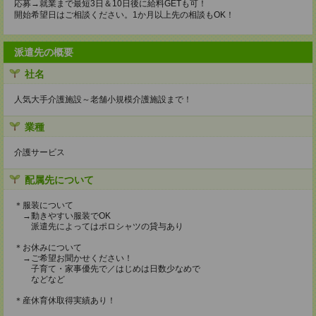
応募→就業まで最短3日＆10日後に給料GETも可！
開始希望日はご相談ください。1か月以上先の相談もOK！
派遣先の概要
社名
人気大手介護施設～老舗小規模介護施設まで！
業種
介護サービス
配属先について
＊服装について
→動きやすい服装でOK
派遣先によってはポロシャツの貸与あり
＊お休みについて
→ご希望お聞かせください！
子育て・家事優先で／はじめは日数少なめで
などなど
＊産休育休取得実績あり！