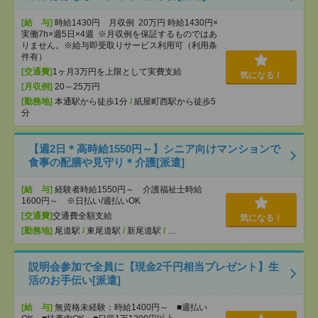
[給 与]
時給1430円 月収例 20万円 時給1430円×
実働7h×週5日×4週 ※月収例を保証するものではあ
りません。※給与即受取りサービス利用可（利用条
件有）
[交通費]
1ヶ月3万円を上限として実費支給
気になる！
[月収例]
20～25万円
[勤務地]
本通駅から徒歩1分
/
紙屋町西駅から徒歩5
分
【週2日＊高時給1550円～】シニア向けマンションで
食事の配膳や見守り＊介護[派遣]
[給 与]
経験者時給1550円～ 介護福祉士時給
1600円～ ※日払い/週払いOK
[交通費]
交通費全額支給
気になる！
[勤務地]
尾道駅
/
東尾道駅
/
新尾道駅
/
…
説明会参加で全員に【現金2千円相当プレゼント】生
活のお手伝い[派遣]
[給 与]
無資格未経験：時給1400円～ ■週払い