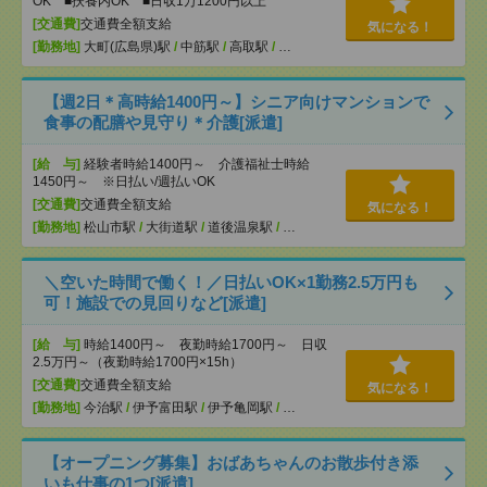
OK ■扶養内OK ■日収1万1200円以上
[交通費]
交通費全額支給
気になる！
[勤務地]
大町(広島県)駅
/
中筋駅
/
高取駅
/
…
【週2日＊高時給1400円～】シニア向けマンションで
食事の配膳や見守り＊介護[派遣]
[給 与]
経験者時給1400円～ 介護福祉士時給
1450円～ ※日払い/週払いOK
[交通費]
交通費全額支給
気になる！
[勤務地]
松山市駅
/
大街道駅
/
道後温泉駅
/
…
＼空いた時間で働く！／日払いOK×1勤務2.5万円も
可！施設での見回りなど[派遣]
[給 与]
時給1400円～ 夜勤時給1700円～ 日収
2.5万円～（夜勤時給1700円×15h）
[交通費]
交通費全額支給
気になる！
[勤務地]
今治駅
/
伊予富田駅
/
伊予亀岡駅
/
…
【オープニング募集】おばあちゃんのお散歩付き添
いも仕事の1つ[派遣]