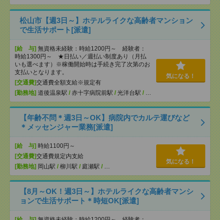
松山市【週3日～】ホテルライクな高齢者マンション
で生活サポート[派遣]
[給 与]
無資格未経験：時給1200円～ 経験者：
時給1300円～ ★日払い／週払い制度あり（月払
いも選べます）※稼働開始時は手続き完了次第のお
支払いとなります。
気になる！
[交通費]
交通費全額支給※規定有
[勤務地]
道後温泉駅
/
赤十字病院前駅
/
光洋台駅
/
…
【年齢不問＊週3日～OK】病院内でカルテ運びなど
＊メッセンジャー業務[派遣]
[給 与]
時給1100円～
[交通費]
交通費規定内支給
気になる！
[勤務地]
岡山駅
/
柳川駅
/
庭瀬駅
/
…
【8月～OK！週3日～】ホテルライクな高齢者マンシ
ョンで生活サポート＊時短OK[派遣]
[給 与]
無資格未経験：時給1200円～ 経験者：