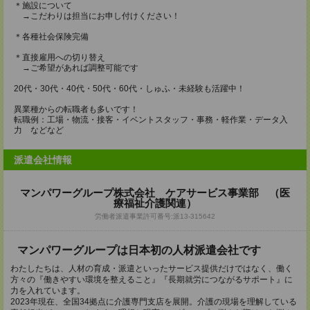
＊施設について
→こだわりは担当にお申し付けください！
＊各種社会保険完備
＊直接雇用への切り替え
→ご希望があれば調整可能です
20代・30代・40代・50代・60代・しゅふ・未経験も活躍中！
異業種からの転職者も多いです！
転職例：工場・物流・接客・イベントスタッフ・事務・軽作業・データ入
力 などなど
派遣会社情報
マンパワーグループ株式会社 ケアサービス事業部 （医
療福祉介護関連）
労働者派遣事業許可番号:派13-315642
マンパワーグループは日本初の人材派遣会社です
わたしたちは、人材の育成・派遣といったサービス提供だけではなく、働く
方々の『働きやすい環境を整えること』『長期就労につながるサポート』に
力を入れています。
2023年現在、全国34拠点に介護専門支店を展開。介護の現場を理解している