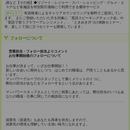
講など【その他】◆リゾート・レジャー・スパ・ショッピング・グルメ・エ
ステなど各施設を特別割引価格にて利用できる優待サービス
有資格者によるキャリアカウンセリングを無料でご提供してい
ポイント！
ます。 またご登録いただいた方を対象に「英語スピーキングチェック会」や
「英語で習うフラワーアレンジメント」、「ときめき片づけ体験セミナー」
等、楽しくて役に立つセミナーも開催しています。
フォローについて
営業担当・フォロー担当よりコメント
お仕事開始後のフォローについて
お仕事が決まって、いざお仕事開始！！
新しい出会いに期待もしつつ、はじめての職場は、戸惑うこともあるかと思
います。
マンパワーグループのスタッフとして働くメリットの１つに、
弊社の担当があなたをフォローするという点があります。
マンパワースタッフさんとしてのご就業にあたっては、弊社担当がいつもあ
なたの職場・仕事に関しての相談役になります。
就業先（派遣先）もあなたも両者を担当しますので、
就業先の環境も理解している強い味方になれますよ。