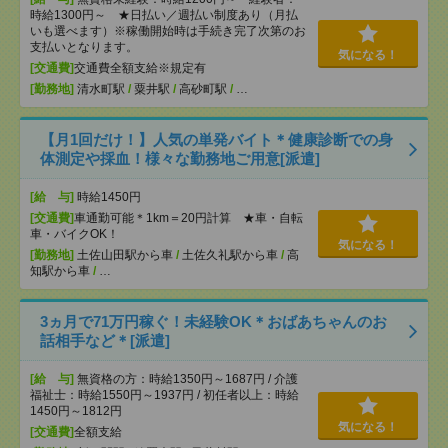
時給1300円～ ★日払い／週払い制度あり（月払
いも選べます）※稼働開始時は手続き完了次第のお
支払いとなります。
気になる！
[交通費]
交通費全額支給※規定有
[勤務地]
清水町駅
/
粟井駅
/
高砂町駅
/
…
【月1回だけ！】人気の単発バイト＊健康診断での身
体測定や採血！様々な勤務地ご用意[派遣]
[給 与]
時給1450円
[交通費]
車通勤可能＊1km＝20円計算 ★車・自転
車・バイクOK！
気になる！
[勤務地]
土佐山田駅から車
/
土佐久礼駅から車
/
高
知駅から車
/
…
3ヵ月で71万円稼ぐ！未経験OK＊おばあちゃんのお
話相手など＊[派遣]
[給 与]
無資格の方：時給1350円～1687円 / 介護
福祉士：時給1550円～1937円 / 初任者以上：時給
1450円～1812円
気になる！
[交通費]
全額支給