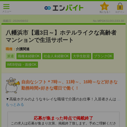
0
メニュー
気になる！
ログイン
掲載日 :2026
/
08
/
02
No.MPGKS1001333-30
八幡浜市【週3日～】ホテルライクな高齢者
マンションで生活サポート
職種：
介護関連
派遣
職種未経験OK
社会人未経験OK
大学生歓迎
ブランクOK
WEB登録・面接OK
自由なシフト＊7時～、11時～、16時～など好きな
勤務時間×好きな曜日で働く！
▼高級ホテルのようなキレイな職場で介護のお仕事！入居者さんは
...
もっとみる
応募が集まった時点で掲載終了
この求人は応募が集まり次第、掲載終了致します。予めご理解くださ