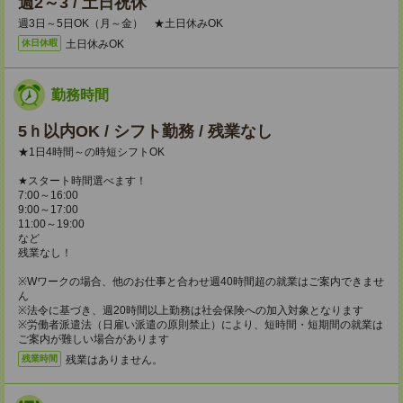
週2～3 / 土日祝休
週3日～5日OK（月～金） ★土日休みOK
土日休みOK
休日休暇
勤務時間
5ｈ以内OK / シフト勤務 / 残業なし
★1日4時間～の時短シフトOK
★スタート時間選べます！
7:00～16:00
9:00～17:00
11:00～19:00
など
残業なし！
※Wワークの場合、他のお仕事と合わせ週40時間超の就業はご案内できませ
ん
※法令に基づき、週20時間以上勤務は社会保険への加入対象となります
※労働者派遣法（日雇い派遣の原則禁止）により、短時間・短期間の就業は
ご案内が難しい場合があります
残業はありません。
残業時間