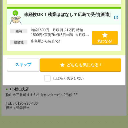
【来社登録】約1.5～2時間＊経験・ご希望による
・ガイダンス
未経験OK！残業ほぼなし▼広島で受付[派遣]
・経験や希望をインタビュー
・スキルチェック
・お仕事のご紹介
時給1500円 月収例 21万円 時給
給与
登録場所
1500円×実働7h×週5日×4週 ※月収例
を保証するものではありません。※給
広島駅から徒歩5分
気になる!
勤務地
CS広島支店
与即受取りサービス利用可（利用条件
広島県広島市中区袋町 3-17 シシンヨービル 11F
有）
TEL：0120-921-943
担当：採用担当
スキップ
どちらも気になる！
CS高松支店
〒760-0027 香川県高松市紺屋町9-6 高松大同生命ビル7
TEL：0120-829-575
しばらく表示しない
担当：採用担当
CS松山支店
松山市三番町 4-4-6 松山センタービル2号館 2F
TEL：0120-926-400
担当：登録担当