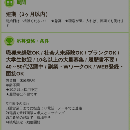
期間
短期（3ヶ月以内）
開始日はご相談ください！ ★急募 ★職場が気に入れば、長期でも働けま
す！
応募資格・条件
職種未経験OK / 社会人未経験OK / ブランクOK /
大学生歓迎 / 10名以上の大量募集 / 履歴書不要 /
40～50代活躍中 / 副業・WワークOK / WEB登録・
面接OK
無資格・未経験OK
年齢不問
★10名以上採用予定
★履歴書は不要です
▽応募後の流れ
1)翌営業日までに担当より電話・メールでご連絡
2)電話で登録面談→求人とマッチング
3)ご希望の施設で、職場見学
4)就業決定→勤務開始