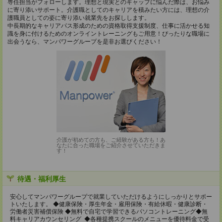
専任担当がフォローします。理想と現実とのギャップに悩んだ際は、お悩み
に寄り添いサポート。介護職としてのキャリアを積みたい方には、理想の介
護職員としての姿に寄り添い就業先をお探しします。
中長期的なキャリアパス形成のための資格取得支援制度、仕事に活かせる知
識を身に付けるためのオンライントレーニングもご用意！ぴったりな職場に
出会うなら、マンパワーグループを是非お選びください！
介護が初めての方も、ご経験がある方も！あ
なたに合った職場をご紹介させていただきま
す！
待遇・福利厚生
安心してマンパワーグループで就業していただけるようにしっかりとサポー
トいたします。 ◆健康保険・厚生年金・雇用保険・有給休暇・健康診断・
労働者災害補償保険 ◆無料で自宅で学習できるパソコントレーニング◆無
料キャリアカウンセリング ◆各種提携スクールのメニューを優待料金で受