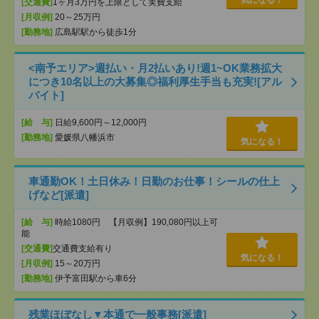
気になる！
[交通費]
1ヶ月3万円を上限として実費支給
[月収例]
20～25万円
[勤務地]
広島駅駅から徒歩1分
<南予エリア>週払い・月2払いあり!週1~OK業務拡大
につき10名以上の大募集◎福利厚生手当も充実![アル
バイト]
[給 与]
日給9,600円～12,000円
[勤務地]
愛媛県八幡浜市
気になる！
車通勤OK！土日休み！日勤のお仕事！シールの仕上
げなど[派遣]
[給 与]
時給1080円 【月収例】190,080円以上可
能
[交通費]
交通費支給有り
気になる！
[月収例]
15～20万円
[勤務地]
伊予富田駅から車6分
残業ほぼなし▼本通で一般事務[派遣]