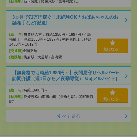
[勤務地]
新下関駅
/
綾羅木駅
/
黒井村駅
/
…
3ヵ月で71万円稼ぐ！未経験OK＊おばあちゃんのお
話相手など[派遣]
[給 与]
無資格の方：時給1350円～1687円 / 介護
福祉士：時給1550円～1937円 / 初任者以上：時給
1450円～1812円
気になる！
[交通費]
全額支給
[勤務地]
防府駅
/
大道駅
/
富海駅
【無資格でも時給1,680円～】夜間見守りヘルパー✨
訪問介護（週1日から／夜勤専従） /Jb[アルバイト]
[給 与]
時給1,680円～
[勤務地]
愛媛県松山市勝山町（最寄り駅：警察署前
気になる！
駅）
すべて見る