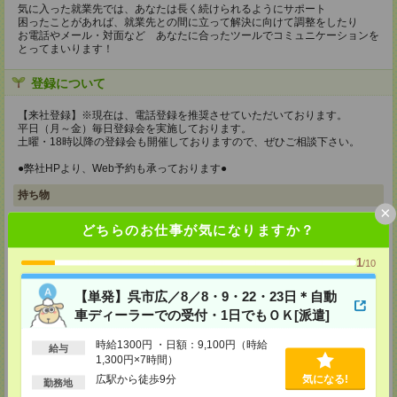
気に入った就業先では、あなたは長く続けられるようにサポート
困ったことがあれば、就業先との間に立って解決に向けて調整をしたり
お電話やメール・対面など あなたに合ったツールでコミュニケーションを
とってまいります！
登録について
【来社登録】※現在は、電話登録を推奨させていただいております。
平日（月～金）毎日登録会を実施しております。
土曜・18時以降の登録会も開催しておりますので、ぜひご相談下さい。
●弊社HPより、Web予約も承っております●
持ち物
×
【電話登録】
どちらのお仕事が気になりますか？
弊社HPよりマイページ作成をお願いします
【来社登録】※現在は、電話登録を推奨させていただいております。
1
/10
・印鑑
・免許証など本人確認書類
【単発】呉市広／8／8・9・22・23日＊自動
・職務経歴書
車ディーラーでの受付・1日でもＯＫ[派遣]
※履歴書、写真は不要です！
所要時間
時給1300円 ・日額：9,100円（時給
給与
1,300円×7時間）
【電話登録】30分程度
広駅から徒歩9分
気になる!
・経験やご希望などをインタビュー
勤務地
・お仕事のご紹介など