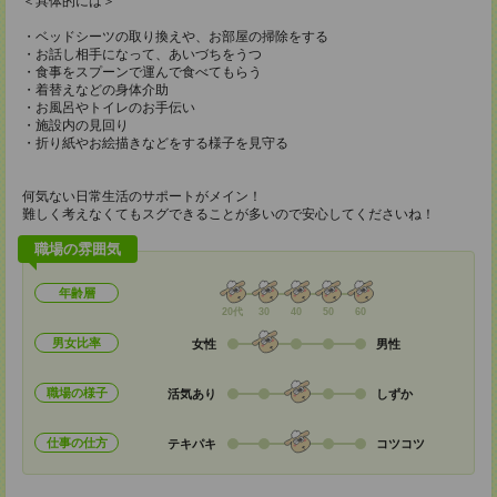
＜具体的には＞
・ベッドシーツの取り換えや、お部屋の掃除をする
・お話し相手になって、あいづちをうつ
・食事をスプーンで運んで食べてもらう
・着替えなどの身体介助
・お風呂やトイレのお手伝い
・施設内の見回り
・折り紙やお絵描きなどをする様子を見守る
何気ない日常生活のサポートがメイン！
難しく考えなくてもスグできることが多いので安心してくださいね！
職場の雰囲気
年齢層
20代
30
40
50
60
男女比率
女性
男性
職場の様子
活気あり
しずか
仕事の仕方
テキパキ
コツコツ