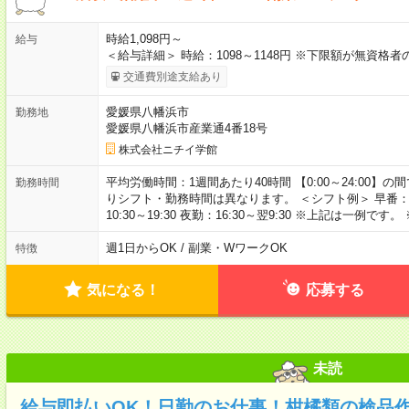
時給1,098円～
給与
＜給与詳細＞ 時給：1098～1148円 ※下限額が無資格
交通費別途支給あり
愛媛県八幡浜市
勤務地
愛媛県八幡浜市産業通4番18号
株式会社ニチイ学館
平均労働時間：1週間あたり40時間 【0:00～24:00
勤務時間
りシフト・勤務時間は異なります。 ＜シフト例＞ 早番：7:30～
10:30～19:30 夜勤：16:30～翌9:30 ※上記は一
週1日からOK / 副業・WワークOK
特徴
気になる！
応募する
未読
給与即払いOK！日勤のお仕事！柑橘類の検品