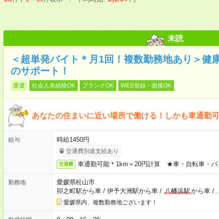
未読
＜超単発バイト＊月1回！複数勤務地あり＞健
のサポート！
派遣
社会人未経験OK
ブランクOK
WEB登録・面接OK
あなたの住まいに近い場所で働ける！しかも車通勤
時給1450円
給与
交通費別途支給あり
車通勤可能＊1km＝20円計算 ★車・自転車・バ
交通費
愛媛県松山市
勤務地
卯之町駅から車
/
伊予大洲駅から車
/
八幡浜駅
から車
/
愛媛県内、複数勤務地ございます！