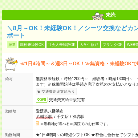
未読
＼8月～OK！未経験OK！／シーツ交換などカ
ポート
派遣
職種未経験OK
社会人未経験OK
大学生歓迎
ブランクOK
WEB
≪1日4時間～＆週3日～OK！≫無資格・未経験OKで
無資格未経験：時給1200円～ 経験者：時給1300円
給与
ます）※稼働開始時は手続き完了次第のお支払いとなり
交通費別途支給あり
交通費支給※規定有
交通費
愛媛県八幡浜市
勤務地
八幡浜駅
/
千丈駅
/
双岩駅
≪勤務地が選べる≫病院でのお仕事です。
★1日4時間～の時短シフトOK ★都合に合わせてシフトが決
勤務時間