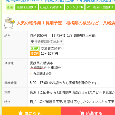
派遣
職種未経験OK
社会人未経験OK
ブランクOK
WEB登録・面接OK
人気の軽作業！長期予定！柑橘類の検品など：八幡
時給1050円 【月収例】177,188円以上可能
給与
交通費別途支給あり
交通費支給有り
交通費
15～20万円
月収例
愛媛県八幡浜市
勤務地
八幡浜駅
から車10分
食品関連企業
8:00～17:00 ※表記のうち実働7時間40分です。
勤務時間
長期【ご応募から1週間以内(最短2日目)のスピード就業
期間
日払いOK
/
履歴書不要
/
電話対応なし
/
パソコンスキル不要
特徴
気になる！
応募する