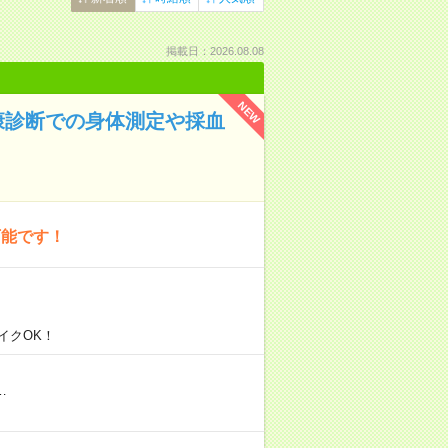
掲載日：2026.08.08
NEW
康診断での身体測定や採血
可能です！
イクOK！
…