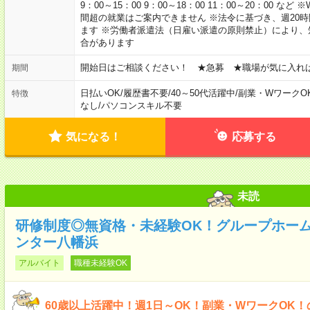
9：00～15：00 9：00～18：00 11：00～20：00
間超の就業はご案内できません ※法令に基づき、週20
ます ※労働者派遣法（日雇い派遣の原則禁止）により
合があります
開始日はご相談ください！ ★急募 ★職場が気に入れ
期間
日払いOK
/
履歴書不要
/
40～50代活躍中
/
副業・WワークO
特徴
なし
/
パソコンスキル不要
気になる！
応募する
未読
研修制度◎無資格・未経験OK！グループホー
ンター八幡浜
アルバイト
職種未経験OK
60歳以上活躍中！週1日～OK！副業・WワークOK！