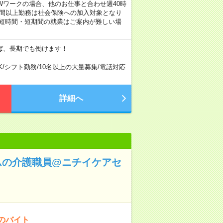
 など ※Wワークの場合、他のお仕事と合わせ週40時
時間以上勤務は社会保険への加入対象となり
、短時間・短期間の就業はご案内が難しい場
ば、長期でも働けます！
K
/
シフト勤務
/
10名以上の大量募集
/
電話対応
詳細へ
ムの介護職員@ニチイケアセ
のバイト