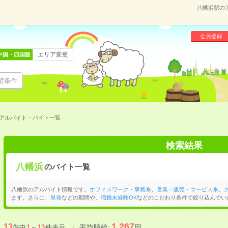
八幡浜駅の
会員登録
エリア変更
中国・四国版
望条件
アルバイト・バイト一覧
検索結果
八幡浜
のバイト一覧
八幡浜のアルバイト情報です。
オフィスワーク・事務系
、
営業・販売・サービス系
、
ます。さらに、
単発
などの期間や、
職種未経験OK
などのこだわり条件で絞り込んでい
1,267
13
平均時給:
円
件中
1
～
13
件表示