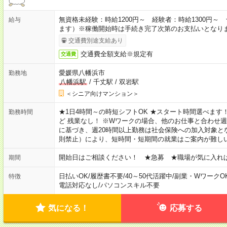
無資格未経験：時給1200円～ 経験者：時給1300円
給与
ます）※稼働開始時は手続き完了次第のお支払いとなり
交通費別途支給あり
交通費全額支給※規定有
交通費
愛媛県八幡浜市
勤務地
八幡浜駅
/
千丈駅
/
双岩駅
＜シニア向けマンション＞
★1日4時間～の時短シフトOK ★スタート時間選べます！ 7:00～16
勤務時間
ど 残業なし！ ※Wワークの場合、他のお仕事と合わせ週
に基づき、週20時間以上勤務は社会保険への加入対象と
則禁止）により、短時間・短期間の就業はご案内が難し
開始日はご相談ください！ ★急募 ★職場が気に入れ
期間
日払いOK
/
履歴書不要
/
40～50代活躍中
/
副業・WワークO
特徴
電話対応なし
/
パソコンスキル不要
気になる！
応募する