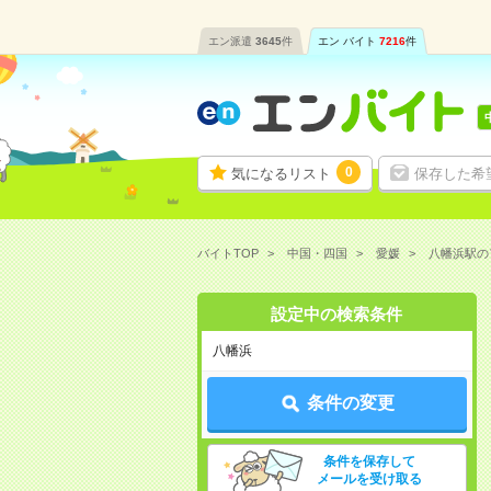
エン派遣
3645
件
エン バイト
7216
件
0
気になるリスト
保存した希
バイトTOP
中国・四国
愛媛
八幡浜駅の
設定中の検索条件
八幡浜
条件の変更
条件を保存して
メールを受け取る