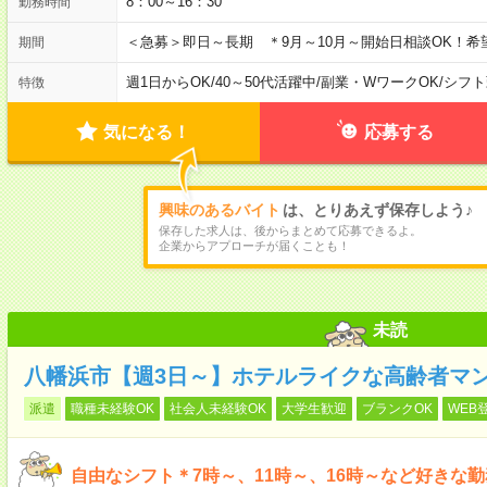
8：00～16：30
勤務時間
＜急募＞即日～長期 ＊9月～10月～開始日相談OK！希
期間
週1日からOK
/
40～50代活躍中
/
副業・WワークOK
/
シフト
特徴
気になる！
応募する
興味のあるバイト
は、とりあえず保存しよう♪
保存した求人は、後からまとめて応募できるよ。
企業からアプローチが届くことも！
未読
八幡浜市【週3日～】ホテルライクな高齢者マ
派遣
職種未経験OK
社会人未経験OK
大学生歓迎
ブランクOK
WEB
自由なシフト＊7時～、11時～、16時～など好きな