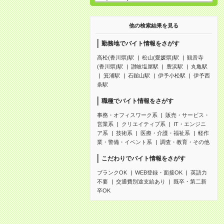
他の検索結果を見る
勤務地でバイト情報をさがす
高松(香川県)駅
松山(愛媛県)駅
観音寺
(香川県)駅
讃岐塩屋駅
豊浜駅
丸亀駅
箕浦駅
石鎚山駅
伊予小松駅
伊予西
条駅
職種でバイト情報をさがす
事務・オフィスワーク系
販売・サービス・
営業系
クリエイティブ系
IT・エンジニ
ア系
技術系
医療・介護・福祉系
軽作
業・警備・イベント系
調査・教育・その他
こだわりでバイト情報をさがす
ブランクOK
WEB登録・面接OK
英語力
不要
交通費別途支給あり
既卒・第二新
卒OK