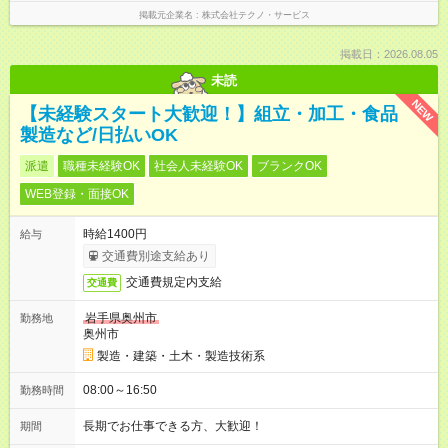
掲載元企業名
株式会社テクノ・サービス
掲載日：2026.08.05
未読
NEW
【未経験スタート大歓迎！】組立・加工・食品
製造など/日払いOK
派遣
職種未経験OK
社会人未経験OK
ブランクOK
WEB登録・面接OK
時給1400円
給与
交通費別途支給あり
交通費規定内支給
交通費
岩手県奥州市
勤務地
奥州市
製造・建築・土木・製造技術系
08:00～16:50
勤務時間
長期でお仕事できる方、大歓迎！
期間