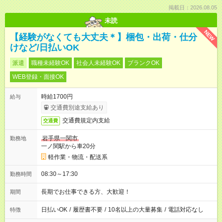
掲載日：2026.08.05
未読
NEW
【経験がなくても大丈夫＊】梱包・出荷・仕分
けなど/日払いOK
派遣
職種未経験OK
社会人未経験OK
ブランクOK
WEB登録・面接OK
時給1700円
給与
交通費別途支給あり
交通費規定内支給
交通費
岩手県一関市
勤務地
一ノ関駅から車20分
軽作業・物流・配送系
08:30～17:30
勤務時間
長期でお仕事できる方、大歓迎！
期間
日払いOK
/
履歴書不要
/
10名以上の大量募集
/
電話対応なし
特徴