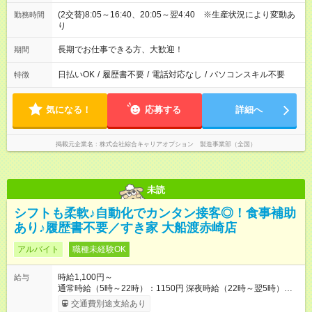
(2交替)8:05～16:40、20:05～翌4:40 ※生産状況により変動あ
勤務時間
り
長期でお仕事できる方、大歓迎！
期間
日払いOK
/
履歴書不要
/
電話対応なし
/
パソコンスキル不要
特徴
気になる！
応募する
詳細へ
掲載元企業名
株式会社綜合キャリアオプション 製造事業部（全国）
未読
シフトも柔軟♪自動化でカンタン接客◎！食事補助
あり♪履歴書不要／すき家 大船渡赤崎店
アルバイト
職種未経験OK
時給1,100円～
給与
通常時給（5時～22時）：1150円 深夜時給（22時～翌5時）：
1438円 高校生時給：1100円 【特別手当】早朝手当（5：00-9：
交通費別途支給あり
00）時給+150円 【試用期間】試用期間あり 試用期間の長さ：1