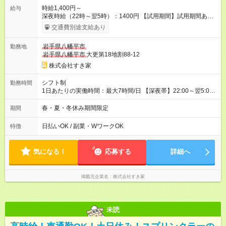
時給1,400円～
給与
深夜時給（22時～翌5時）：1400円 【試用期間】試用期間あり
試用期間の長さ：1ヶ月 雇用形態、給与は本採用時と同じです。
交通費別途支給あり
試用期間の実態は30日（※条件変更なし）ですが、切り上げで
一ヶ月とさせていただきます。 研修制度あり：15時間(研修中も
岩手県八幡平市
勤務地
同時給）
岩手県八幡平市
大更第18地割88-12
株式会社すき家
シフト制
勤務時間
1日あたりの実働時間：最大7時間/日 【深夜帯】22:00～翌5:00
週2日～・1日2h～OK◎ ※22:00から翌5:00までは18歳以上の方
のみ勤務可能です（18歳未満の深夜業務禁止のため） ★深夜で
春・夏・冬休み期間限定
期間
も安心して働けます★ すき家では、ワンオペを禁止していま
す。 必ず、2名以上での勤務を行いますので、安心して働けま
日払いOK / 副業・WワークOK
特徴
す。
気になる！
応募する
詳細へ
掲載元企業名
株式会社すき家
未読