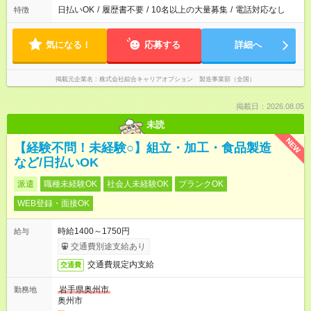
日払いOK
/
履歴書不要
/
10名以上の大量募集
/
電話対応なし
特徴
気になる！
応募する
詳細へ
掲載元企業名
株式会社綜合キャリアオプション 製造事業部（全国）
掲載日：2026.08.05
未読
NEW
【経験不問！未経験○】組立・加工・食品製造
など/日払いOK
派遣
職種未経験OK
社会人未経験OK
ブランクOK
WEB登録・面接OK
時給1400～1750円
給与
交通費別途支給あり
交通費規定内支給
交通費
岩手県奥州市
勤務地
奥州市