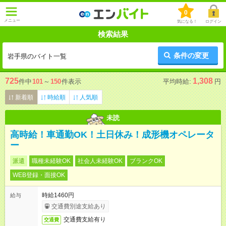
0
メニュー
気になる！
ログイン
検索結果
条件の変更
岩手県のバイト一覧
725
1,308
件中
101
～
150
件表示
平均時給:
円
新着順
時給順
人気順
未読
高時給！車通勤OK！土日休み！成形機オペレータ
ー
派遣
職種未経験OK
社会人未経験OK
ブランクOK
WEB登録・面接OK
時給1460円
給与
交通費別途支給あり
交通費支給有り
交通費