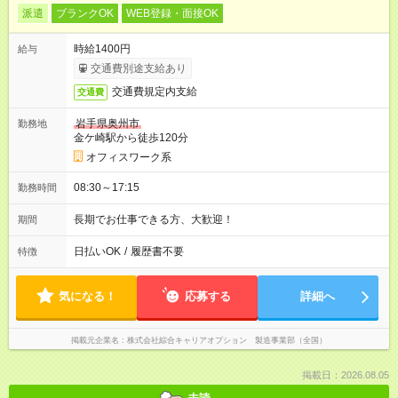
派遣
ブランクOK
WEB登録・面接OK
時給1400円
給与
交通費別途支給あり
交通費規定内支給
交通費
岩手県奥州市
勤務地
金ケ崎駅から徒歩120分
オフィスワーク系
08:30～17:15
勤務時間
長期でお仕事できる方、大歓迎！
期間
日払いOK
/
履歴書不要
特徴
気になる！
応募する
詳細へ
掲載元企業名
株式会社綜合キャリアオプション 製造事業部（全国）
掲載日：2026.08.05