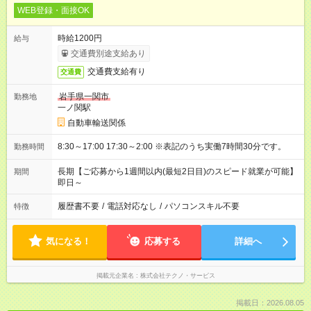
WEB登録・面接OK
時給1200円
給与
交通費別途支給あり
交通費支給有り
交通費
岩手県一関市
勤務地
一ノ関駅
自動車輸送関係
8:30～17:00 17:30～2:00 ※表記のうち実働7時間30分です。
勤務時間
長期【ご応募から1週間以内(最短2日目)のスピード就業が可能】
期間
即日～
履歴書不要
/
電話対応なし
/
パソコンスキル不要
特徴
気になる！
応募する
詳細へ
掲載元企業名
株式会社テクノ・サービス
掲載日：2026.08.05