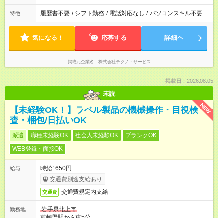
履歴書不要
/
シフト勤務
/
電話対応なし
/
パソコンスキル不要
特徴
気になる！
応募する
詳細へ
掲載元企業名
株式会社テクノ・サービス
掲載日：2026.08.05
未読
NEW
【未経験OK！】ラベル製品の機械操作・目視検
査・梱包/日払いOK
派遣
職種未経験OK
社会人未経験OK
ブランクOK
WEB登録・面接OK
時給1650円
給与
交通費別途支給あり
交通費規定内支給
交通費
岩手県北上市
勤務地
村崎野駅から車5分