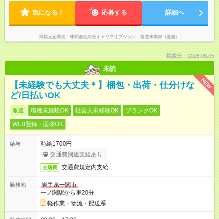
気になる！
応募する
詳細へ
掲載元企業名
株式会社綜合キャリアオプション 製造事業部（全国）
掲載日：2026.08.05
未読
NEW
【未経験でも大丈夫＊】梱包・出荷・仕分けな
ど/日払いOK
派遣
職種未経験OK
社会人未経験OK
ブランクOK
WEB登録・面接OK
時給1700円
給与
交通費別途支給あり
交通費規定内支給
交通費
岩手県一関市
勤務地
一ノ関駅から車20分
軽作業・物流・配送系