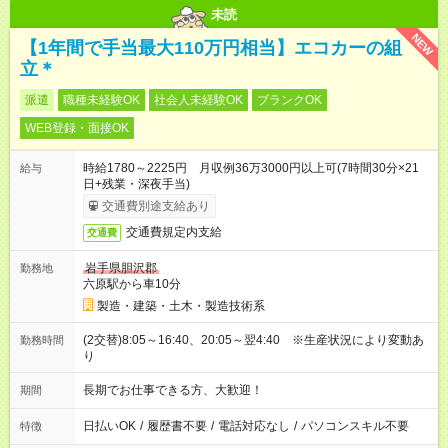
未読
NEW
【1年間で手当最大110万円相当】エコカーの組
立＊
派遣
職種未経験OK
社会人未経験OK
ブランクOK
WEB登録・面接OK
時給1780～2225円 月収例36万3000円以上可(7時間30分×21
給与
日+残業・深夜手当)
交通費別途支給あり
交通費規定内支給
交通費
岩手県胆沢郡
勤務地
六原駅から車10分
製造・建築・土木・製造技術系
(2交替)8:05～16:40、20:05～翌4:40 ※生産状況により変動あ
勤務時間
り
長期でお仕事できる方、大歓迎！
期間
日払いOK
/
履歴書不要
/
電話対応なし
/
パソコンスキル不要
特徴