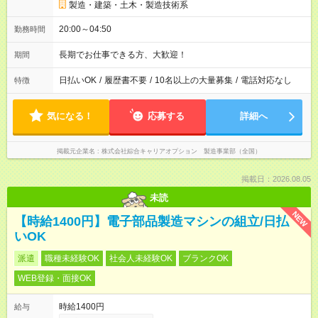
製造・建築・土木・製造技術系
20:00～04:50
勤務時間
長期でお仕事できる方、大歓迎！
期間
日払いOK
/
履歴書不要
/
10名以上の大量募集
/
電話対応なし
特徴
気になる！
応募する
詳細へ
掲載元企業名
株式会社綜合キャリアオプション 製造事業部（全国）
掲載日：2026.08.05
未読
NEW
【時給1400円】電子部品製造マシンの組立/日払
いOK
派遣
職種未経験OK
社会人未経験OK
ブランクOK
WEB登録・面接OK
時給1400円
給与