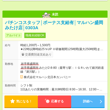
未読
パチンコスタッフ│ボーナス支給有│マルハン盛岡
みたけ店│0303A
アルバイト
職種未経験OK
時給1,200円～1,500円
給与
★22時以降時給25％UP ※研修期間125時間(最大250時間)まで
は、時給1150円 【試用期間】試用期間なし
交通費別途支給あり
岩手県盛岡市
勤務地
岩手県盛岡市
みたけ2-8-80（最寄り駅：ＩＧＲいわて銀河鉄道
線『厨川駅』）
株式会社マルハン北日本カンパニー
シフト制
勤務時間
1日あたりの実働時間：最大8時間/日 8:00～16:30、12:00～
20:30、15:30～24:00 実働1日4時間 ・最低勤務日数：週3日 ★
フリーター・学生・既婚者・未経験者歓迎！ ★土か日勤務でき
気になる！
る方歓迎
応募する
詳細へ