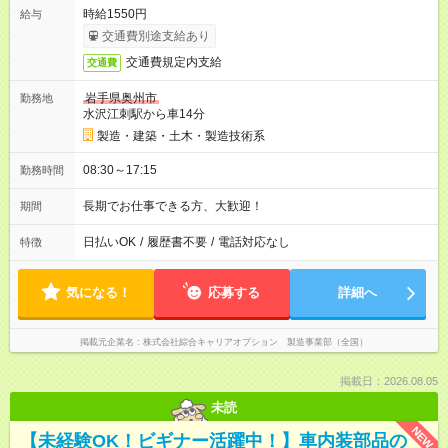
時給1550円
給与
交通費別途支給あり
交通費規定内支給
交通費
岩手県奥州市
勤務地
水沢江刺駅から車14分
製造・建築・土木・製造技術系
08:30～17:15
勤務時間
長期でお仕事できる方、大歓迎！
期間
日払いOK
/
履歴書不要
/
電話対応なし
特徴
気になる！
応募する
詳細へ
掲載元企業名
株式会社綜合キャリアオプション 製造事業部（全国）
掲載日：2026.08.05
未読
NEW
【未経験OK！ビギナー活躍中！】車内装部品の