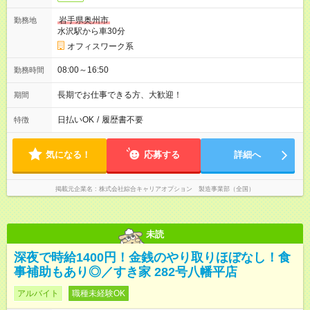
岩手県奥州市
勤務地
水沢駅から車30分
オフィスワーク系
08:00～16:50
勤務時間
長期でお仕事できる方、大歓迎！
期間
日払いOK
/
履歴書不要
特徴
気になる！
応募する
詳細へ
掲載元企業名
株式会社綜合キャリアオプション 製造事業部（全国）
未読
深夜で時給1400円！金銭のやり取りほぼなし！食
事補助もあり◎／すき家 282号八幡平店
アルバイト
職種未経験OK