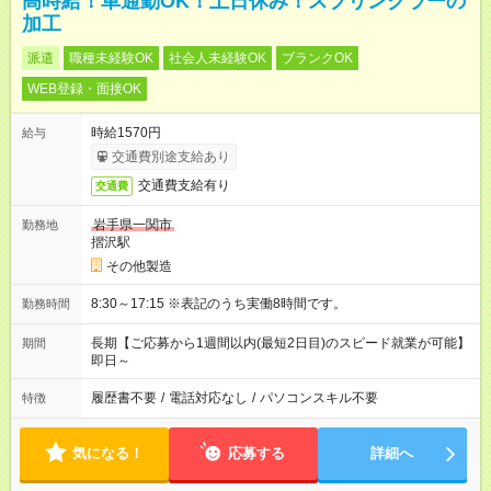
高時給！車通勤OK！土日休み！スプリンクラーの
加工
派遣
職種未経験OK
社会人未経験OK
ブランクOK
WEB登録・面接OK
時給1570円
給与
交通費別途支給あり
交通費支給有り
交通費
岩手県一関市
勤務地
摺沢駅
その他製造
8:30～17:15 ※表記のうち実働8時間です。
勤務時間
長期【ご応募から1週間以内(最短2日目)のスピード就業が可能】
期間
即日～
履歴書不要
/
電話対応なし
/
パソコンスキル不要
特徴
気になる！
応募する
詳細へ