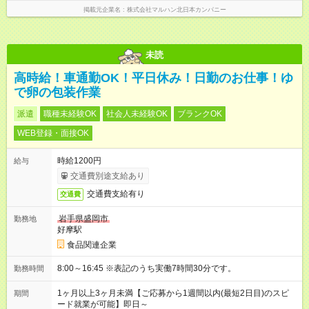
掲載元企業名
株式会社マルハン北日本カンパニー
未読
高時給！車通勤OK！平日休み！日勤のお仕事！ゆ
で卵の包装作業
派遣
職種未経験OK
社会人未経験OK
ブランクOK
WEB登録・面接OK
時給1200円
給与
交通費別途支給あり
交通費支給有り
交通費
岩手県盛岡市
勤務地
好摩駅
食品関連企業
8:00～16:45 ※表記のうち実働7時間30分です。
勤務時間
1ヶ月以上3ヶ月未満【ご応募から1週間以内(最短2日目)のスピ
期間
ード就業が可能】即日～