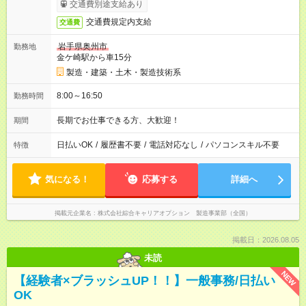
交通費別途支給あり
交通費規定内支給
交通費
岩手県奥州市
勤務地
金ケ崎駅から車15分
製造・建築・土木・製造技術系
8:00～16:50
勤務時間
長期でお仕事できる方、大歓迎！
期間
日払いOK
/
履歴書不要
/
電話対応なし
/
パソコンスキル不要
特徴
気になる！
応募する
詳細へ
掲載元企業名
株式会社綜合キャリアオプション 製造事業部（全国）
掲載日：2026.08.05
未読
NEW
【経験者×ブラッシュUP！！】一般事務/日払い
OK