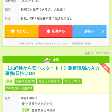
08:30～17:30
勤務時間
長期でお仕事できる方、大歓迎！
期間
日払いOK
/
履歴書不要
/
電話対応なし
特徴
気になる！
応募する
詳細へ
掲載元企業名
株式会社綜合キャリアオプション 製造事業部（全国）
掲載日：2026.08.05
未読
NEW
【未経験から安心スタート！】製造現場の入力
事務/日払いOK
派遣
職種未経験OK
社会人未経験OK
ブランクOK
WEB登録・面接OK
時給1200円
給与
交通費別途支給あり
交通費規定内支給
交通費