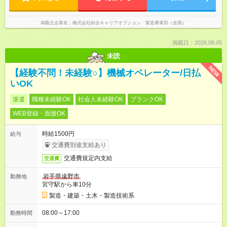
掲載元企業名
株式会社綜合キャリアオプション 製造事業部（全国）
掲載日：2026.08.05
未読
NEW
【経験不問！未経験○】機械オペレーター/日払
いOK
派遣
職種未経験OK
社会人未経験OK
ブランクOK
WEB登録・面接OK
時給1500円
給与
交通費別途支給あり
交通費規定内支給
交通費
岩手県遠野市
勤務地
宮守駅から車10分
製造・建築・土木・製造技術系
08:00～17:00
勤務時間