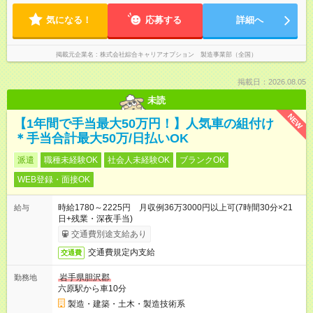
気になる！
応募する
詳細へ
掲載元企業名
株式会社綜合キャリアオプション 製造事業部（全国）
掲載日：2026.08.05
未読
NEW
【1年間で手当最大50万円！】人気車の組付け
＊手当合計最大50万/日払いOK
派遣
職種未経験OK
社会人未経験OK
ブランクOK
WEB登録・面接OK
時給1780～2225円 月収例36万3000円以上可(7時間30分×21
給与
日+残業・深夜手当)
交通費別途支給あり
交通費規定内支給
交通費
岩手県胆沢郡
勤務地
六原駅から車10分
製造・建築・土木・製造技術系