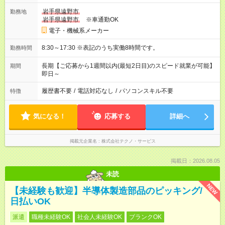
岩手県遠野市
勤務地
岩手県遠野市
※車通勤OK
電子・機械系メーカー
8:30～17:30 ※表記のうち実働8時間です。
勤務時間
長期【ご応募から1週間以内(最短2日目)のスピード就業が可能】
期間
即日～
履歴書不要
/
電話対応なし
/
パソコンスキル不要
特徴
気になる！
応募する
詳細へ
掲載元企業名
株式会社テクノ・サービス
掲載日：2026.08.05
未読
NEW
【未経験も歓迎】半導体製造部品のピッキング/
日払いOK
派遣
職種未経験OK
社会人未経験OK
ブランクOK