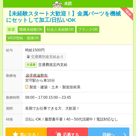
未読
NEW
【未経験スタート大歓迎！】金属パーツを機械
にセットして加工/日払いOK
派遣
職種未経験OK
社会人未経験OK
ブランクOK
WEB登録・面接OK
時給1500円
給与
交通費別途支給あり
交通費規定内支給
交通費
岩手県遠野市
勤務地
宮守駅から車10分
製造・建築・土木・製造技術系
08:00～17:00 15:00～23:45
勤務時間
長期でお仕事できる方、大歓迎！
期間
日払いOK
/
履歴書不要
/
40～50代活躍中
/
電話対応なし
特徴
気になる！
応募する
詳細へ