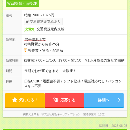
WEB登録・面接OK
時給1500～1875円
給与
交通費別途支給あり
交通費規定内支給
交通費
岩手県北上市
勤務地
村崎野駅から徒歩25分
軽作業・物流・配送系
(2交替)7:00～17:50、19:00～翌5:50 ※1ヵ月単位の変形労働制
勤務時間
長期でお仕事できる方、大歓迎！
期間
日払いOK
/
履歴書不要
/
シフト勤務
/
電話対応なし
/
パソコン
特徴
スキル不要
気になる！
応募する
詳細へ
掲載元企業名
株式会社綜合キャリアオプション 製造事業部（全国）
掲載日：2026.08.05