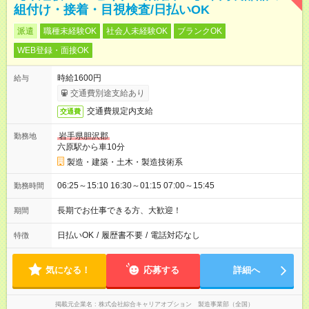
組付け・接着・目視検査/日払いOK
派遣
職種未経験OK
社会人未経験OK
ブランクOK
WEB登録・面接OK
時給1600円
給与
交通費別途支給あり
交通費規定内支給
交通費
岩手県胆沢郡
勤務地
六原駅から車10分
製造・建築・土木・製造技術系
06:25～15:10 16:30～01:15 07:00～15:45
勤務時間
長期でお仕事できる方、大歓迎！
期間
日払いOK
/
履歴書不要
/
電話対応なし
特徴
気になる！
応募する
詳細へ
掲載元企業名
株式会社綜合キャリアオプション 製造事業部（全国）