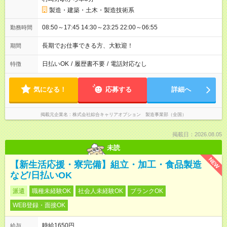
製造・建築・土木・製造技術系
08:50～17:45 14:30～23:25 22:00～06:55
勤務時間
長期でお仕事できる方、大歓迎！
期間
日払いOK
/
履歴書不要
/
電話対応なし
特徴
気になる！
応募する
詳細へ
掲載元企業名
株式会社綜合キャリアオプション 製造事業部（全国）
掲載日：2026.08.05
未読
NEW
【新生活応援・寮完備】組立・加工・食品製造
など/日払いOK
派遣
職種未経験OK
社会人未経験OK
ブランクOK
WEB登録・面接OK
時給1650円
給与