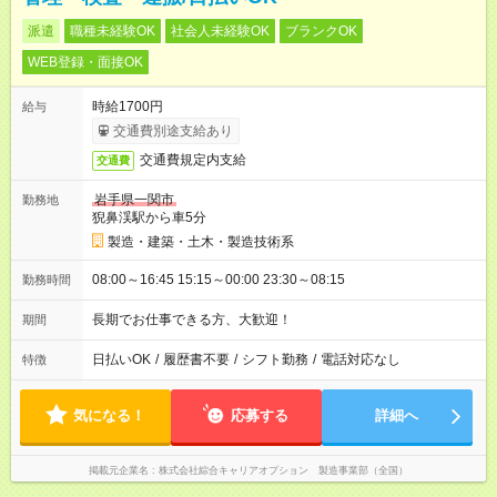
派遣
職種未経験OK
社会人未経験OK
ブランクOK
WEB登録・面接OK
時給1700円
給与
交通費別途支給あり
交通費規定内支給
交通費
岩手県一関市
勤務地
猊鼻渓駅から車5分
製造・建築・土木・製造技術系
08:00～16:45 15:15～00:00 23:30～08:15
勤務時間
長期でお仕事できる方、大歓迎！
期間
日払いOK
/
履歴書不要
/
シフト勤務
/
電話対応なし
特徴
気になる！
応募する
詳細へ
掲載元企業名
株式会社綜合キャリアオプション 製造事業部（全国）