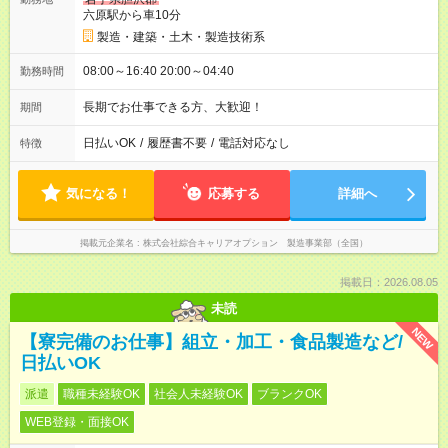
六原駅から車10分
製造・建築・土木・製造技術系
08:00～16:40 20:00～04:40
勤務時間
長期でお仕事できる方、大歓迎！
期間
日払いOK
/
履歴書不要
/
電話対応なし
特徴
気になる！
応募する
詳細へ
掲載元企業名
株式会社綜合キャリアオプション 製造事業部（全国）
掲載日：2026.08.05
未読
NEW
【寮完備のお仕事】組立・加工・食品製造など/
日払いOK
派遣
職種未経験OK
社会人未経験OK
ブランクOK
WEB登録・面接OK