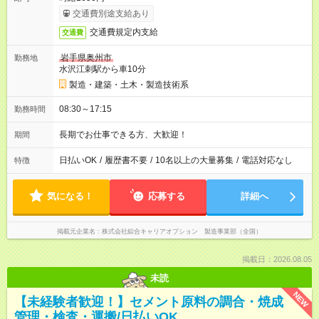
交通費別途支給あり
交通費規定内支給
交通費
岩手県奥州市
勤務地
水沢江刺駅から車10分
製造・建築・土木・製造技術系
08:30～17:15
勤務時間
長期でお仕事できる方、大歓迎！
期間
日払いOK
/
履歴書不要
/
10名以上の大量募集
/
電話対応なし
特徴
気になる！
応募する
詳細へ
掲載元企業名
株式会社綜合キャリアオプション 製造事業部（全国）
掲載日：2026.08.05
未読
NEW
【未経験者歓迎！】セメント原料の調合・焼成
管理・検査・運搬/日払いOK