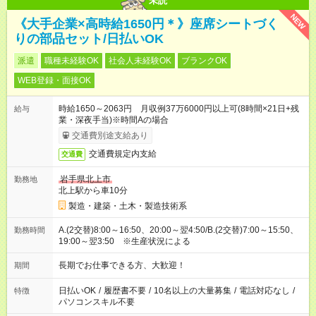
未読
NEW
《大手企業×高時給1650円＊》座席シートづく
りの部品セット/日払いOK
派遣
職種未経験OK
社会人未経験OK
ブランクOK
WEB登録・面接OK
時給1650～2063円 月収例37万6000円以上可(8時間×21日+残
給与
業・深夜手当)※時間Aの場合
交通費別途支給あり
交通費規定内支給
交通費
岩手県北上市
勤務地
北上駅から車10分
製造・建築・土木・製造技術系
A.(2交替)8:00～16:50、20:00～翌4:50/B.(2交替)7:00～15:50、
勤務時間
19:00～翌3:50 ※生産状況による
長期でお仕事できる方、大歓迎！
期間
日払いOK
/
履歴書不要
/
10名以上の大量募集
/
電話対応なし
/
特徴
パソコンスキル不要