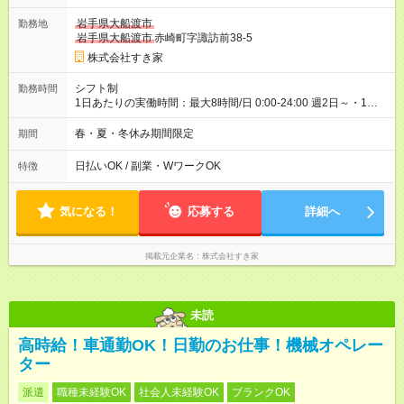
ヶ月 雇用形態、給与は本採用時と同じです。 試用期間の実態は
岩手県大船渡市
勤務地
30日（※条件変更なし）ですが、切り上げで一ヶ月とさせてい
岩手県大船渡市
赤崎町字諏訪前38-5
ただきます。 研修制度あり：15時間(研修中も同時給）
株式会社すき家
シフト制
勤務時間
1日あたりの実働時間：最大8時間/日 0:00-24:00 週2日～・1日
2h～OK ＜シフト例＞ 〇朝帯 5:00-9:00 〇昼帯 9:00-14:00 〇午
後帯 14:00-18:00 〇夜帯 18:00-22:00 〇深夜帯 22:00-翌5:00 基
春・夏・冬休み期間限定
期間
本は固定シフトですが家庭の都合などイレギュラーには対応し
ます♪
日払いOK / 副業・WワークOK
特徴
気になる！
応募する
詳細へ
掲載元企業名
株式会社すき家
未読
高時給！車通勤OK！日勤のお仕事！機械オペレー
ター
派遣
職種未経験OK
社会人未経験OK
ブランクOK