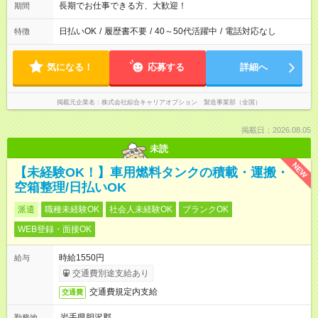
長期でお仕事できる方、大歓迎！
期間
日払いOK
/
履歴書不要
/
40～50代活躍中
/
電話対応なし
特徴
気になる！
応募する
詳細へ
掲載元企業名
株式会社綜合キャリアオプション 製造事業部（全国）
掲載日：2026.08.05
未読
NEW
【未経験OK！】車用燃料タンクの積載・運搬・
空箱整理/日払いOK
派遣
職種未経験OK
社会人未経験OK
ブランクOK
WEB登録・面接OK
時給1550円
給与
交通費別途支給あり
交通費規定内支給
交通費
岩手県胆沢郡
勤務地