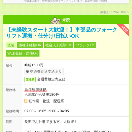
掲載元企業名
株式会社綜合キャリアオプション 製造事業部（全国）
掲載日：2026.08.05
未読
NEW
【未経験スタート大歓迎！】車部品のフォーク
リフト運搬・仕分け/日払いOK
派遣
職種未経験OK
社会人未経験OK
ブランクOK
WEB登録・面接OK
時給1500円
給与
交通費別途支給あり
交通費規定内支給
交通費
岩手県胆沢郡
勤務地
六原駅から徒歩180分
軽作業・物流・配送系
07:00～16:05 19:00～04:05
勤務時間
長期でお仕事できる方、大歓迎！
期間