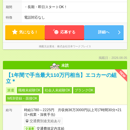
・長期・即日スタートOK！
期間
電話対応なし
特徴
気になる！
応募する
詳細へ
掲載元企業名
株式会社日本ワークプレイス
掲載日：2026.08.05
未読
NEW
【1年間で手当最大110万円相当】エコカーの組
立＊
派遣
職種未経験OK
社会人未経験OK
ブランクOK
WEB登録・面接OK
時給1780～2225円 月収例36万3000円以上可(7時間30分×21
給与
日+残業・深夜手当)
交通費別途支給あり
交通費規定内支給
交通費