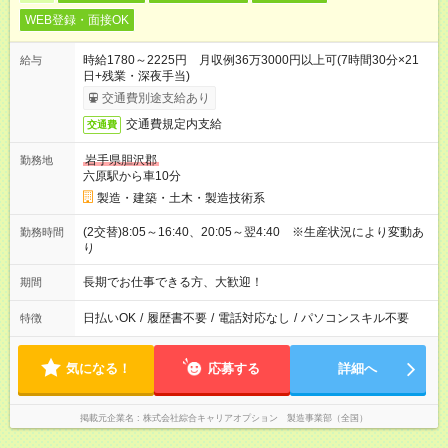
WEB登録・面接OK
時給1780～2225円 月収例36万3000円以上可(7時間30分×21
給与
日+残業・深夜手当)
交通費別途支給あり
交通費規定内支給
交通費
岩手県胆沢郡
勤務地
六原駅から車10分
製造・建築・土木・製造技術系
(2交替)8:05～16:40、20:05～翌4:40 ※生産状況により変動あ
勤務時間
り
長期でお仕事できる方、大歓迎！
期間
日払いOK
/
履歴書不要
/
電話対応なし
/
パソコンスキル不要
特徴
気になる！
応募する
詳細へ
掲載元企業名
株式会社綜合キャリアオプション 製造事業部（全国）