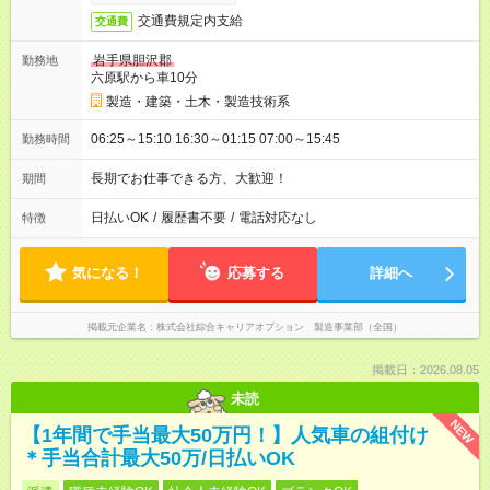
交通費規定内支給
交通費
岩手県胆沢郡
勤務地
六原駅から車10分
製造・建築・土木・製造技術系
06:25～15:10 16:30～01:15 07:00～15:45
勤務時間
長期でお仕事できる方、大歓迎！
期間
日払いOK
/
履歴書不要
/
電話対応なし
特徴
気になる！
応募する
詳細へ
掲載元企業名
株式会社綜合キャリアオプション 製造事業部（全国）
掲載日：2026.08.05
未読
NEW
【1年間で手当最大50万円！】人気車の組付け
＊手当合計最大50万/日払いOK