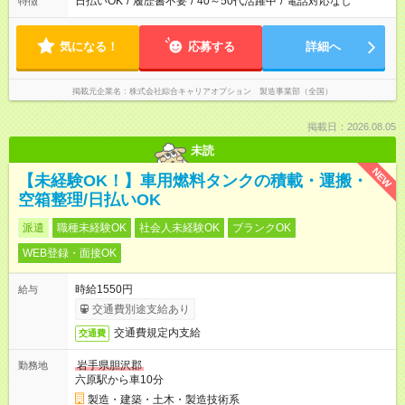
日払いOK
/
履歴書不要
/
40～50代活躍中
/
電話対応なし
特徴
気になる！
応募する
詳細へ
掲載元企業名
株式会社綜合キャリアオプション 製造事業部（全国）
掲載日：2026.08.05
未読
NEW
【未経験OK！】車用燃料タンクの積載・運搬・
空箱整理/日払いOK
派遣
職種未経験OK
社会人未経験OK
ブランクOK
WEB登録・面接OK
時給1550円
給与
交通費別途支給あり
交通費規定内支給
交通費
岩手県胆沢郡
勤務地
六原駅から車10分
製造・建築・土木・製造技術系