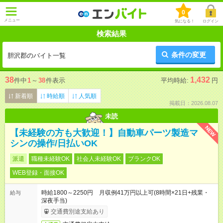
0
メニュー
気になる！
ログイン
検索結果
条件の変更
胆沢郡のバイト一覧
38
1,432
件中
1
～
38
件表示
平均時給:
円
新着順
時給順
人気順
掲載日：2026.08.07
未読
NEW
【未経験の方も大歓迎！】自動車パーツ製造マ
シンの操作/日払いOK
派遣
職種未経験OK
社会人未経験OK
ブランクOK
WEB登録・面接OK
時給1800～2250円 月収例41万円以上可(8時間×21日+残業・
給与
深夜手当)
交通費別途支給あり