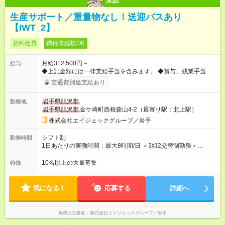
未読
生産サポート／重量物なし！送迎バスあり
【IWT_2】
契約社員
職種未経験OK
月給312,500円～
給与
◆上記金額には一律支給手当を含みます。 ◆賞与、残業手当、休
日出勤手当、深夜手当を支給します。 ◆経験・年齢・能力など
交通費別途支給あり
を考慮して、加給優遇します。 【試用期間】試用期間なし
岩手県胆沢郡
勤務地
岩手県胆沢郡
金ケ崎町西根森山4-2（最寄り駅：北上駅）
株式会社エイジェックグループ／岩手
シフト制
勤務時間
1日あたりの実働時間：最大8時間/日 ＜3組2交替制勤務＞
A(1)8:40～19:20 A(2)19:20～6:00 B(1)8:40～18:45 B(2)20:40～
6:45 C(1)8:40～17:30 C(2)20:10～5:00 ◎月平均残業時間20時間
10名以上の大量募集
特徴
以下
気になる！
応募する
詳細へ
掲載元企業名
株式会社エイジェックグループ／岩手