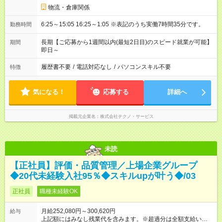
物流・倉庫関係
6:25～15:05 16:25～1:05 ※表記のうち実働7時間35分です。
勤務時間
長期【ご応募から1週間以内(最短2日目)のスピード就業が可能】
期間
即日～
履歴書不要
/
電話対応なし
/
パソコンスキル不要
特徴
気になる！
応募する
詳細へ
掲載元企業名
株式会社テクノ・サービス
未読
【正社員】評価・品質管理／上場企業グループ
◆20代未経験入社95％◆スキルupが叶う◆/03
正社員
職種未経験OK
月給252,080円～300,620円
給与
上記額にはみなし残業代を含みます。※超過分は全額支給いたし