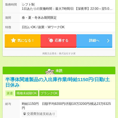
シフト制
勤務時間
1日あたりの実働時間：最大7時間/日 【深夜帯】22:00～翌5:00
週2日～・1日2h～OK◎ ※22:00から翌5:00までは18歳以上の方
のみ勤務可能です（18歳未満の深夜業務禁止のため） ★深夜で
春・夏・冬休み期間限定
期間
も安心して働けます★ すき家では、ワンオペを禁止していま
す。 必ず、2名以上での勤務を行いますので、安心して働けま
日払いOK / 副業・WワークOK
特徴
す。
気になる！
応募する
詳細へ
掲載元企業名
株式会社すき家
未読
半導体関連製品の入出庫作業/時給1150円/日勤/土
日休み
派遣
職種未経験OK
ブランクOK
時給1150円 日額平均9200円/月額19万3200円/残込23万6325
給与
円
交通費別途支給あり