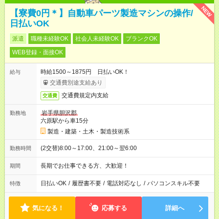
NEW
【寮費0円＊】自動車パーツ製造マシンの操作/
日払いOK
派遣
職種未経験OK
社会人未経験OK
ブランクOK
WEB登録・面接OK
時給1500～1875円 日払いOK！
給与
交通費別途支給あり
交通費規定内支給
交通費
岩手県胆沢郡
勤務地
六原駅から車15分
製造・建築・土木・製造技術系
(2交替)8:00～17:00、21:00～翌6:00
勤務時間
長期でお仕事できる方、大歓迎！
期間
日払いOK
/
履歴書不要
/
電話対応なし
/
パソコンスキル不要
特徴
気になる！
応募する
詳細へ