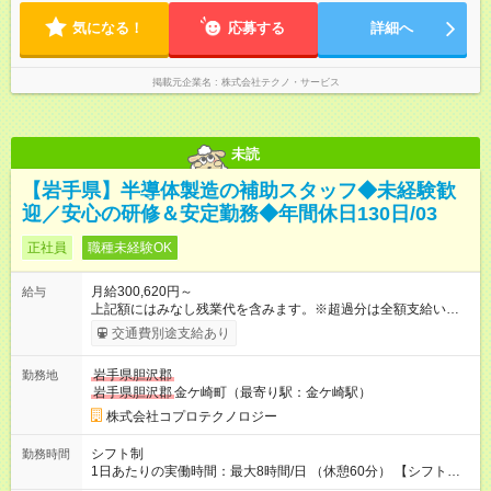
気になる！
応募する
詳細へ
掲載元企業名
株式会社テクノ・サービス
未読
【岩手県】半導体製造の補助スタッフ◆未経験歓
迎／安心の研修＆安定勤務◆年間休日130日/03
正社員
職種未経験OK
月給300,620円～
給与
上記額にはみなし残業代を含みます。※超過分は全額支給いたし
ます。 みなし残業代 40,620円 以上／月 みなし残業時間 20時間
交通費別途支給あり
／月 ※スキルなどを考慮の上、当社規定により決定 【試用期
間】試用期間あり 試用期間の長さ：1ヶ月 雇用形態、給与は本
岩手県胆沢郡
勤務地
採用時と同じです。 ※研修期間中のみ月給が異なります※ 研修
岩手県胆沢郡
金ケ崎町（最寄り駅：金ケ崎駅）
期間：1ヶ月 月給：20万円（残業代は時間に応じて支給いたし
ます）
株式会社コプロテクノロジー
シフト制
勤務時間
1日あたりの実働時間：最大8時間/日 （休憩60分） 【シフト
例】 (1)7：00～16：00 (2)19：00～4：45 【勤務体系】 (1)のシ