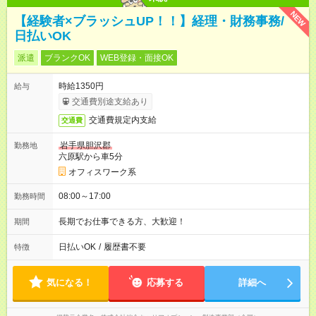
NEW
【経験者×ブラッシュUP！！】経理・財務事務/
日払いOK
派遣
ブランクOK
WEB登録・面接OK
時給1350円
給与
交通費別途支給あり
交通費規定内支給
交通費
岩手県胆沢郡
勤務地
六原駅から車5分
オフィスワーク系
08:00～17:00
勤務時間
長期でお仕事できる方、大歓迎！
期間
日払いOK
/
履歴書不要
特徴
気になる！
応募する
詳細へ