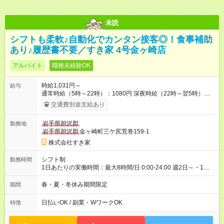
未読
シフトも柔軟♪自動化でカンタン接客◎！食事補助
あり♪履歴書不要／すき家 4号金ヶ崎店
アルバイト
職種未経験OK
時給1,031円～
給与
通常時給（5時～22時）：1080円 深夜時給（22時～翌5時）：
1350円 高校生時給：1031円 【特別手当】早朝手当（5：00-9：
交通費別途支給あり
00）時給+150円 【試用期間】試用期間あり 試用期間の長さ：1
ヶ月 雇用形態、給与は本採用時と同じです。 試用期間の実態は
岩手県胆沢郡
勤務地
30日（※条件変更なし）ですが、切り上げで一ヶ月とさせてい
岩手県胆沢郡
金ヶ崎町三ケ尻荒巻159-1
ただきます。 研修制度あり：15時間(研修中も同時給）
株式会社すき家
シフト制
勤務時間
1日あたりの実働時間：最大8時間/日 0:00-24:00 週2日～・1日
2h～OK ＜シフト例＞ 〇朝帯 5:00-9:00 〇昼帯 9:00-14:00 〇午
後帯 14:00-18:00 〇夜帯 18:00-22:00 〇深夜帯 22:00-翌5:00 基
春・夏・冬休み期間限定
期間
本は固定シフトですが家庭の都合などイレギュラーには対応し
ます♪
日払いOK / 副業・WワークOK
特徴