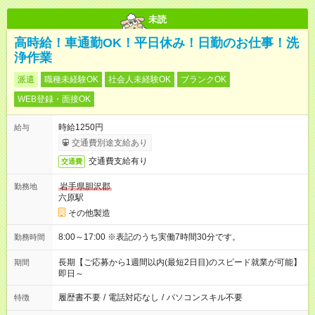
未読
高時給！車通勤OK！平日休み！日勤のお仕事！洗
浄作業
派遣
職種未経験OK
社会人未経験OK
ブランクOK
WEB登録・面接OK
時給1250円
給与
交通費別途支給あり
交通費支給有り
交通費
岩手県胆沢郡
勤務地
六原駅
その他製造
8:00～17:00 ※表記のうち実働7時間30分です。
勤務時間
長期【ご応募から1週間以内(最短2日目)のスピード就業が可能】
期間
即日～
履歴書不要
/
電話対応なし
/
パソコンスキル不要
特徴