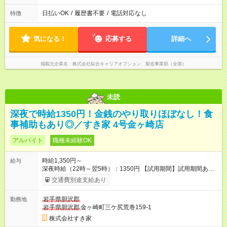
日払いOK
/
履歴書不要
/
電話対応なし
特徴
気になる！
応募する
詳細へ
掲載元企業名
株式会社綜合キャリアオプション 製造事業部（全国）
未読
深夜で時給1350円！金銭のやり取りほぼなし！食
事補助もあり◎／すき家 4号金ヶ崎店
アルバイト
職種未経験OK
時給1,350円～
給与
深夜時給（22時～翌5時）：1350円 【試用期間】試用期間あり
試用期間の長さ：1ヶ月 雇用形態、給与は本採用時と同じです。
交通費別途支給あり
試用期間の実態は30日（※条件変更なし）ですが、切り上げで
一ヶ月とさせていただきます。 研修制度あり：15時間(研修中も
岩手県胆沢郡
勤務地
同時給）
岩手県胆沢郡
金ヶ崎町三ケ尻荒巻159-1
株式会社すき家