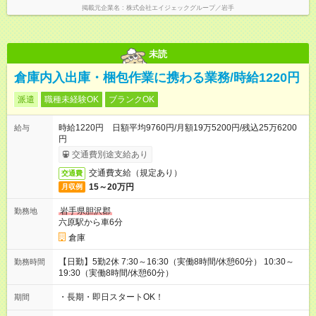
掲載元企業名
株式会社エイジェックグループ／岩手
未読
倉庫内入出庫・梱包作業に携わる業務/時給1220円
派遣
職種未経験OK
ブランクOK
時給1220円 日額平均9760円/月額19万5200円/残込25万6200
給与
円
交通費別途支給あり
交通費支給（規定あり）
交通費
15～20万円
月収例
岩手県胆沢郡
勤務地
六原駅から車6分
倉庫
【日勤】5勤2休 7:30～16:30（実働8時間/休憩60分） 10:30～
勤務時間
19:30（実働8時間/休憩60分）
・長期・即日スタートOK！
期間