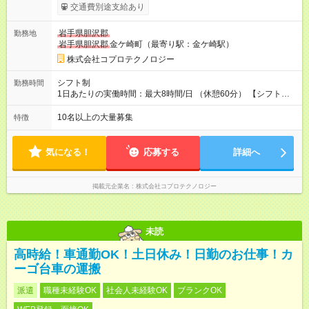
ます。 みなし残業代 40,620円 以上／月 みなし残業時間 20時間
交通費別途支給あり
／月 ※スキルなどを考慮の上、当社規定により決定 【試用期
間】試用期間あり 試用期間の長さ：1ヶ月 雇用形態、給与は本
岩手県胆沢郡
勤務地
採用時と同じです。 ※研修期間中のみ月給が異なります※ 研修
岩手県胆沢郡
金ケ崎町（最寄り駅：金ケ崎駅）
期間：1ヶ月 月給：20万円（残業代は時間に応じて支給いたし
ます）
株式会社コプロテクノロジー
シフト制
勤務時間
1日あたりの実働時間：最大8時間/日 （休憩60分） 【シフト
例】 (1)7：00～16：00 (2)19：00～4：45 【勤務体系】 (1)のシ
フトで4日就業⇒2日休暇⇒(2)のシフトで4日就業⇒2日休暇 ※シ
10名以上の大量募集
特徴
フトは1週間ごとの交替制 ※残業は月平均13.2時間程度♪ ※勤務
スケジュールがある為、 勤務時間や休日がころころ変わる心
配はありません
気になる！
応募する
詳細へ
掲載元企業名
株式会社コプロテクノロジー
未読
高時給！車通勤OK！土日休み！日勤のお仕事！カ
ーゴ台車の運搬
派遣
職種未経験OK
社会人未経験OK
ブランクOK