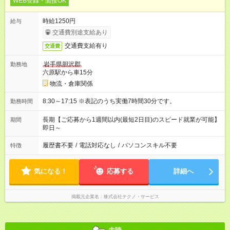
WEB登録・面接OK
時給1250円
給与
交通費別途支給あり
交通費支給有り
交通費
岩手県胆沢郡
勤務地
六原駅から車15分
物流・倉庫関係
8:30～17:15 ※表記のうち実働7時間30分です。
勤務時間
長期【ご応募から1週間以内(最短2日目)のスピード就業が可能】
期間
即日～
履歴書不要
/
電話対応なし
/
パソコンスキル不要
特徴
気になる！
応募する
詳細へ
掲載元企業名
株式会社テクノ・サービス