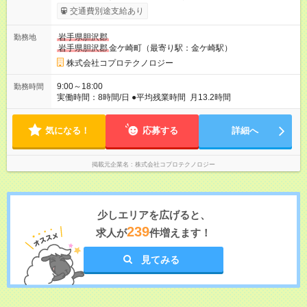
ます。 みなし残業代 34,080円 ～ 40,620円／月 みなし残業時
交通費別途支給あり
間 20時間／月 ※スキルなどを考慮の上、当社規定により決定
【試用期間】試用期間あり 試用期間の長さ：1ヶ月 雇用形態、
岩手県胆沢郡
勤務地
給与は本採用時と同じです。 ※研修期間中のみ月給が異なりま
岩手県胆沢郡
金ケ崎町（最寄り駅：金ケ崎駅）
す※ 研修期間：1ヶ月 月給：20万円（残業代は時間に応じて支
給いたします）
株式会社コプロテクノロジー
9:00～18:00
勤務時間
実働時間：8時間/日 ●平均残業時間 月13.2時間
気になる！
応募する
詳細へ
掲載元企業名
株式会社コプロテクノロジー
少しエリアを広げると、
239
求人が
件増えます！
見てみる