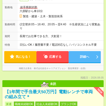
岩手県胆沢郡
勤務地
六原駅から車10分
製造・建築・土木・製造技術系
(2交替)8:05～16:40、20:05～翌4:40 ※生産状況により変動あ
勤務時間
り
長期でお仕事できる方、大歓迎！
期間
日払いOK
/
履歴書不要
/
電話対応なし
/
パソコンスキル不要
特徴
気になる！
応募する
詳細へ
掲載元企業名
株式会社綜合キャリアオプション 製造事業部（全国）
掲載日：2026.08.05
未読
NEW
【1年間で手当最大50万円】電動レンチで車両
の組み立て＊
派遣
職種未経験OK
社会人未経験OK
ブランクOK