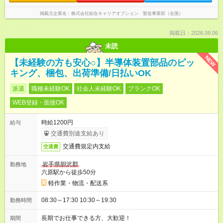
掲載元企業名
株式会社綜合キャリアオプション 製造事業部（全国）
掲載日：2026.08.06
未読
NEW
【未経験の方も安心○】半導体装置部品のピッ
キング、梱包、出荷準備/日払いOK
派遣
職種未経験OK
社会人未経験OK
ブランクOK
WEB登録・面接OK
時給1200円
給与
交通費別途支給あり
交通費規定内支給
交通費
岩手県胆沢郡
勤務地
六原駅から徒歩50分
軽作業・物流・配送系
08:30～17:30 10:30～19:30
勤務時間
長期でお仕事できる方、大歓迎！
期間