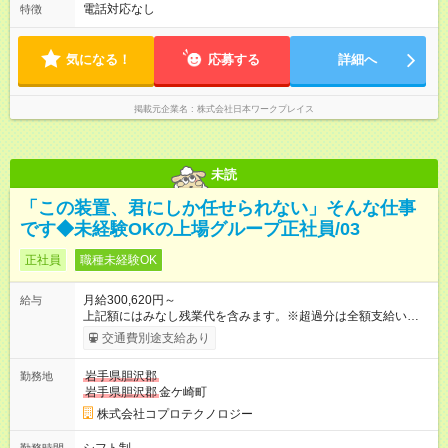
電話対応なし
特徴
気になる！
応募する
詳細へ
掲載元企業名
株式会社日本ワークプレイス
未読
「この装置、君にしか任せられない」そんな仕事
です◆未経験OKの上場グループ正社員/03
正社員
職種未経験OK
月給300,620円～
給与
上記額にはみなし残業代を含みます。※超過分は全額支給いたし
ます。 みなし残業代 40,620円 以上／月 みなし残業時間 20時間
交通費別途支給あり
／月 ※スキルなどを考慮の上、当社規定により決定 【試用期
間】試用期間あり 試用期間の長さ：1ヶ月 雇用形態、給与は本
岩手県胆沢郡
勤務地
採用時と同じです。 ※研修期間中のみ月給が異なります※ 研修
岩手県胆沢郡
金ケ崎町
期間：1ヶ月 月給：20万円（残業代は時間に応じて支給いたし
ます）
株式会社コプロテクノロジー