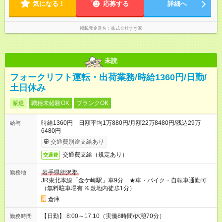
気になる！
応募する
詳細へ
掲載元企業名
株式会社すき家
未読
フォークリフト運転・出荷業務/時給1360円/日勤/
土日休み
派遣
職種未経験OK
ブランクOK
時給1360円 日額平均1万880円/月額22万8480円/残込29万
給与
6480円
交通費別途支給あり
交通費支給（規定あり）
交通費
岩手県胆沢郡
勤務地
JR東北本線「金ケ崎駅」車9分 ★車・バイク・自転車通勤可
（無料駐車場有 ※敷地内徒歩1分）
倉庫
【日勤】 8:00～17:10（実働8時間/休憩70分）
勤務時間