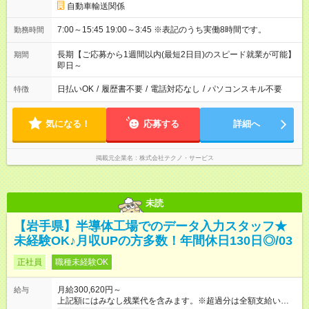
自動車輸送関係
7:00～15:45 19:00～3:45 ※表記のうち実働8時間です。
勤務時間
長期【ご応募から1週間以内(最短2日目)のスピード就業が可能】
期間
即日～
日払いOK
/
履歴書不要
/
電話対応なし
/
パソコンスキル不要
特徴
気になる！
応募する
詳細へ
掲載元企業名
株式会社テクノ・サービス
未読
【岩手県】半導体工場でのデータ入力スタッフ★
未経験OK♪月収UPの方多数！年間休日130日◎/03
正社員
職種未経験OK
月給300,620円～
給与
上記額にはみなし残業代を含みます。※超過分は全額支給いたし