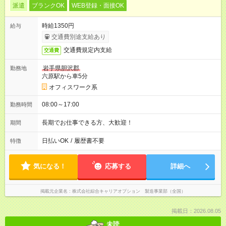
派遣
ブランクOK
WEB登録・面接OK
時給1350円
給与
交通費別途支給あり
交通費規定内支給
交通費
岩手県胆沢郡
勤務地
六原駅から車5分
オフィスワーク系
08:00～17:00
勤務時間
長期でお仕事できる方、大歓迎！
期間
日払いOK
/
履歴書不要
特徴
気になる！
応募する
詳細へ
掲載元企業名
株式会社綜合キャリアオプション 製造事業部（全国）
掲載日：2026.08.05
未読