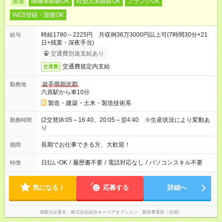
派遣
職種未経験OK
社会人未経験OK
ブランクOK
WEB登録・面接OK
時給1780～2225円 月収例36万3000円以上可(7時間30分×21
給与
日+残業・深夜手当)
交通費別途支給あり
交通費規定内支給
交通費
岩手県胆沢郡
勤務地
六原駅から車10分
製造・建築・土木・製造技術系
(2交替)8:05～16:40、20:05～翌4:40 ※生産状況により変動あ
勤務時間
り
長期でお仕事できる方、大歓迎！
期間
日払いOK
/
履歴書不要
/
電話対応なし
/
パソコンスキル不要
特徴
気になる！
応募する
詳細へ
掲載元企業名
株式会社綜合キャリアオプション 製造事業部（全国）