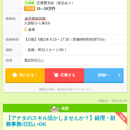
交通費支給（規定あり）
交通費
15～20万円
月収例
岩手県胆沢郡
勤務地
六原駅から車5分
倉庫
【日勤】5勤2休 8:15～17:30（実働8時間/休憩75分）
勤務時間
・長期・即日スタートOK！
期間
電話対応なし
特徴
気になる！
応募する
詳細へ
掲載元企業名
株式会社日本ワークプレイス
掲載日：2026.08.05
未読
NEW
【アナタのスキル活かしませんか？】経理・財
務事務/日払いOK