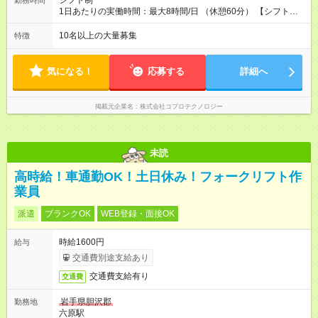
シフト制
勤務時間
1日あたりの実働時間：最大8時間/日 （休憩60分） 【シフト
例】 (1)7：00～16：00 (2)19：00～4：45 【勤務体系】 (1)のシ
フトで4日就業⇒2日休暇⇒(2)のシフトで4日就業⇒2日休暇 ※シ
10名以上の大量募集
特徴
フトは1週間ごとの交替制 ※残業は月平均13.2時間程度♪ ※勤務
スケジュールがある為、 勤務時間や休日がころころ変わる心
配はありません
気になる！
応募する
詳細へ
掲載元企業名
株式会社コプロテクノロジー
未読
高時給！車通勤OK！土日休み！フォークリフト作
業員
派遣
ブランクOK
WEB登録・面接OK
時給1600円
給与
交通費別途支給あり
交通費支給有り
交通費
岩手県胆沢郡
勤務地
六原駅