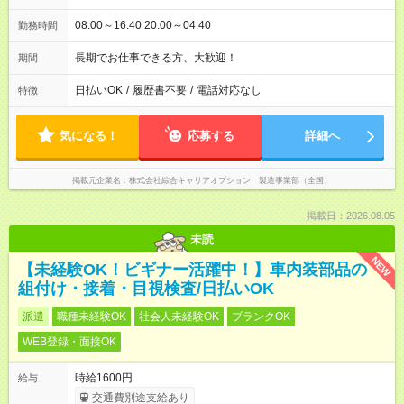
08:00～16:40 20:00～04:40
勤務時間
長期でお仕事できる方、大歓迎！
期間
日払いOK
/
履歴書不要
/
電話対応なし
特徴
気になる！
応募する
詳細へ
掲載元企業名
株式会社綜合キャリアオプション 製造事業部（全国）
掲載日：2026.08.05
未読
NEW
【未経験OK！ビギナー活躍中！】車内装部品の
組付け・接着・目視検査/日払いOK
派遣
職種未経験OK
社会人未経験OK
ブランクOK
WEB登録・面接OK
時給1600円
給与
交通費別途支給あり