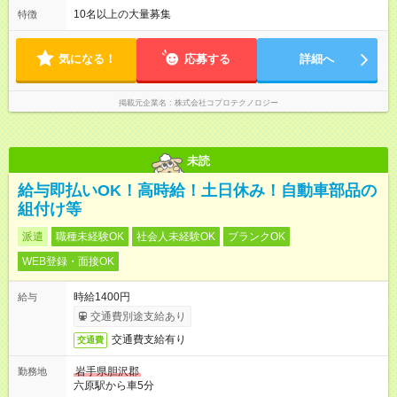
フトで4日就業⇒2日休暇⇒(2)のシフトで4日就業⇒2日休暇 ※シ
10名以上の大量募集
特徴
フトは1週間ごとの交替制 ※残業は月平均13.2時間程度♪ ※勤務
スケジュールがある為、 勤務時間や休日がころころ変わる心
配はありません
気になる！
応募する
詳細へ
掲載元企業名
株式会社コプロテクノロジー
未読
給与即払いOK！高時給！土日休み！自動車部品の
組付け等
派遣
職種未経験OK
社会人未経験OK
ブランクOK
WEB登録・面接OK
時給1400円
給与
交通費別途支給あり
交通費支給有り
交通費
岩手県胆沢郡
勤務地
六原駅から車5分