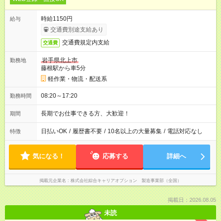
時給1150円
給与
交通費別途支給あり
交通費規定内支給
交通費
岩手県北上市
勤務地
藤根駅から車5分
軽作業・物流・配送系
08:20～17:20
勤務時間
長期でお仕事できる方、大歓迎！
期間
日払いOK
/
履歴書不要
/
10名以上の大量募集
/
電話対応なし
特徴
気になる！
応募する
詳細へ
掲載元企業名
株式会社綜合キャリアオプション 製造事業部（全国）
掲載日：2026.08.05
未読