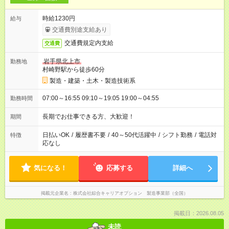
時給1230円
給与
交通費別途支給あり
交通費規定内支給
交通費
岩手県北上市
勤務地
村崎野駅から徒歩60分
製造・建築・土木・製造技術系
07:00～16:55 09:10～19:05 19:00～04:55
勤務時間
長期でお仕事できる方、大歓迎！
期間
日払いOK
/
履歴書不要
/
40～50代活躍中
/
シフト勤務
/
電話対
特徴
応なし
気になる！
応募する
詳細へ
掲載元企業名
株式会社綜合キャリアオプション 製造事業部（全国）
掲載日：2026.08.05
未読