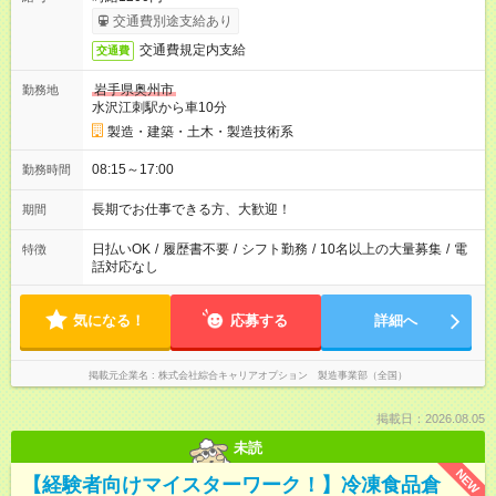
交通費別途支給あり
交通費規定内支給
交通費
岩手県奥州市
勤務地
水沢江刺駅から車10分
製造・建築・土木・製造技術系
08:15～17:00
勤務時間
長期でお仕事できる方、大歓迎！
期間
日払いOK
/
履歴書不要
/
シフト勤務
/
10名以上の大量募集
/
電
特徴
話対応なし
気になる！
応募する
詳細へ
掲載元企業名
株式会社綜合キャリアオプション 製造事業部（全国）
掲載日：2026.08.05
未読
NEW
【経験者向けマイスターワーク！】冷凍食品倉