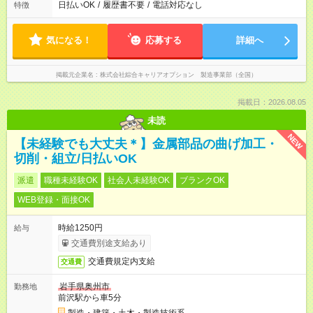
日払いOK
/
履歴書不要
/
電話対応なし
特徴
気になる！
応募する
詳細へ
掲載元企業名
株式会社綜合キャリアオプション 製造事業部（全国）
掲載日：2026.08.05
未読
NEW
【未経験でも大丈夫＊】金属部品の曲げ加工・
切削・組立/日払いOK
派遣
職種未経験OK
社会人未経験OK
ブランクOK
WEB登録・面接OK
時給1250円
給与
交通費別途支給あり
交通費規定内支給
交通費
岩手県奥州市
勤務地
前沢駅から車5分