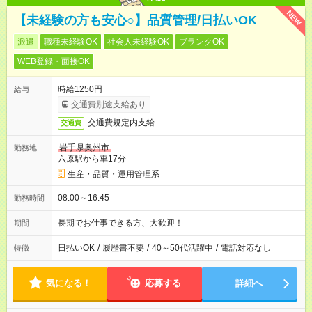
NEW
【未経験の方も安心○】品質管理/日払いOK
派遣
職種未経験OK
社会人未経験OK
ブランクOK
WEB登録・面接OK
時給1250円
給与
交通費別途支給あり
交通費規定内支給
交通費
岩手県奥州市
勤務地
六原駅から車17分
生産・品質・運用管理系
08:00～16:45
勤務時間
長期でお仕事できる方、大歓迎！
期間
日払いOK
/
履歴書不要
/
40～50代活躍中
/
電話対応なし
特徴
気になる！
応募する
詳細へ