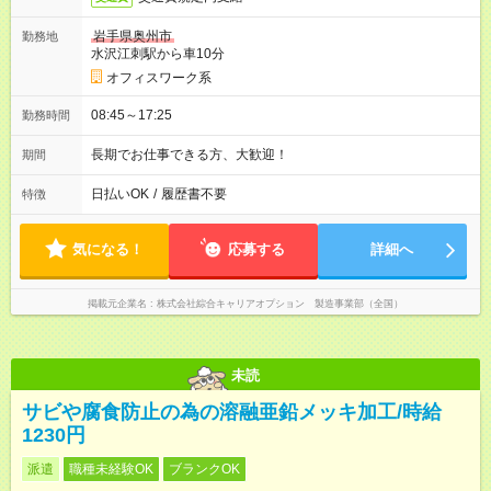
岩手県奥州市
勤務地
水沢江刺駅から車10分
オフィスワーク系
08:45～17:25
勤務時間
長期でお仕事できる方、大歓迎！
期間
日払いOK
/
履歴書不要
特徴
気になる！
応募する
詳細へ
掲載元企業名
株式会社綜合キャリアオプション 製造事業部（全国）
未読
サビや腐食防止の為の溶融亜鉛メッキ加工/時給
1230円
派遣
職種未経験OK
ブランクOK