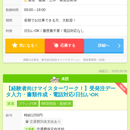
製造・建築・土木・製造技術系
09:00～18:00
勤務時間
長期でお仕事できる方、大歓迎！
期間
日払いOK
/
履歴書不要
/
電話対応なし
特徴
気になる！
応募する
詳細へ
掲載元企業名
株式会社綜合キャリアオプション 製造事業部（全国）
掲載日：2026.08.05
未読
NEW
【経験者向けマイスターワーク！】受発注デー
タ入力・書類作成・電話対応/日払いOK
派遣
ブランクOK
WEB登録・面接OK
時給1250円
給与
交通費別途支給あり
交通費規定内支給
交通費