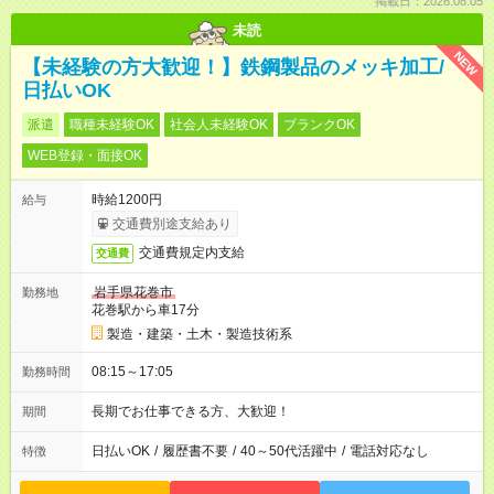
掲載日：2026.08.05
未読
NEW
【未経験の方大歓迎！】鉄鋼製品のメッキ加工/
日払いOK
派遣
職種未経験OK
社会人未経験OK
ブランクOK
WEB登録・面接OK
時給1200円
給与
交通費別途支給あり
交通費規定内支給
交通費
岩手県花巻市
勤務地
花巻駅から車17分
製造・建築・土木・製造技術系
08:15～17:05
勤務時間
長期でお仕事できる方、大歓迎！
期間
日払いOK
/
履歴書不要
/
40～50代活躍中
/
電話対応なし
特徴