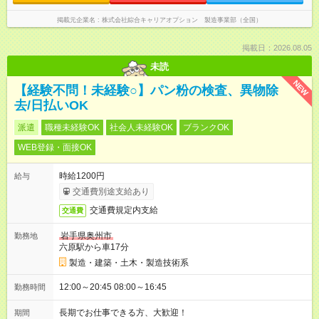
掲載元企業名
株式会社綜合キャリアオプション 製造事業部（全国）
掲載日：2026.08.05
未読
NEW
【経験不問！未経験○】パン粉の検査、異物除
去/日払いOK
派遣
職種未経験OK
社会人未経験OK
ブランクOK
WEB登録・面接OK
時給1200円
給与
交通費別途支給あり
交通費規定内支給
交通費
岩手県奥州市
勤務地
六原駅から車17分
製造・建築・土木・製造技術系
12:00～20:45 08:00～16:45
勤務時間
長期でお仕事できる方、大歓迎！
期間