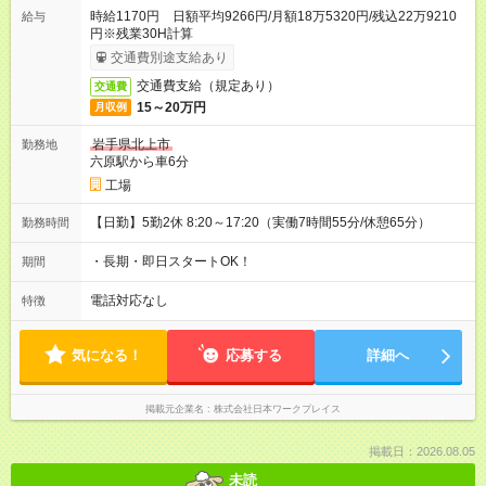
時給1170円 日額平均9266円/月額18万5320円/残込22万9210
給与
円※残業30H計算
交通費別途支給あり
交通費支給（規定あり）
交通費
15～20万円
月収例
岩手県北上市
勤務地
六原駅から車6分
工場
【日勤】5勤2休 8:20～17:20（実働7時間55分/休憩65分）
勤務時間
・長期・即日スタートOK！
期間
電話対応なし
特徴
気になる！
応募する
詳細へ
掲載元企業名
株式会社日本ワークプレイス
掲載日：2026.08.05
未読