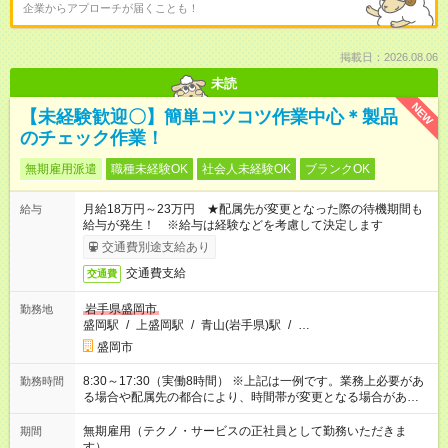
企業からアプローチが届くことも！
掲載日：2026.08.06
未読
NEW
【未経験歓迎〇】簡単コツコツ作業中心＊製品
のチェック作業！
無期雇用派遣
職種未経験OK
社会人未経験OK
ブランクOK
月給18万円～23万円 ★配属先が変更となった際の待機期間も
給与
給与が発生！ ※給与は経験などを考慮して決定します
交通費別途支給あり
交通費支給
交通費
岩手県盛岡市
勤務地
盛岡駅
/
上盛岡駅
/
青山(岩手県)駅
/
…
盛岡市
8:30～17:30（実働8時間） ※上記は一例です。業務上必要があ
勤務時間
る場合や配属先の都合により、時間帯が変更となる場合があり
ます。
無期雇用（テクノ・サービスの正社員として勤務いただきま
期間
す）