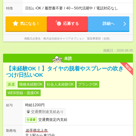
日払いOK
/
履歴書不要
/
40～50代活躍中
/
電話対応なし
特徴
気になる！
応募する
詳細へ
掲載元企業名
株式会社綜合キャリアオプション 製造事業部（全国）
掲載日：2026.08.05
未読
NEW
【未経験OK！】タイヤの脱着やスプレーの吹き
つけ/日払いOK
派遣
職種未経験OK
社会人未経験OK
ブランクOK
WEB登録・面接OK
時給1200円
給与
交通費別途支給あり
交通費規定内支給
交通費
岩手県北上市
勤務地
北上駅から車15分