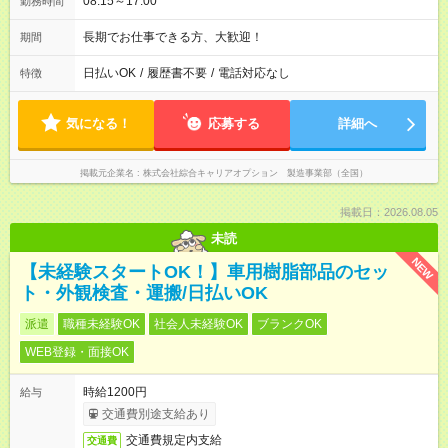
08:15～17:00
勤務時間
長期でお仕事できる方、大歓迎！
期間
日払いOK
/
履歴書不要
/
電話対応なし
特徴
気になる！
応募する
詳細へ
掲載元企業名
株式会社綜合キャリアオプション 製造事業部（全国）
掲載日：2026.08.05
未読
NEW
【未経験スタートOK！】車用樹脂部品のセッ
ト・外観検査・運搬/日払いOK
派遣
職種未経験OK
社会人未経験OK
ブランクOK
WEB登録・面接OK
時給1200円
給与
交通費別途支給あり
交通費規定内支給
交通費