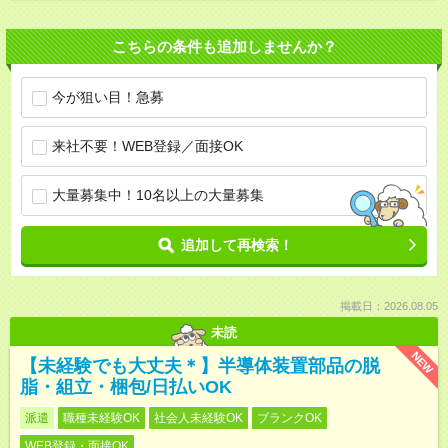
こちらの条件も追加しませんか？
今が狙い目！急募
来社不要！WEB登録／面接OK
大量募集中！10名以上の大量募集
追加して再検索！
掲載日：2026.08.05
未読
NEW
【未経験でも大丈夫＊】半導体装置部品の脱
脂・組立・梱包/日払いOK
派遣
職種未経験OK
社会人未経験OK
ブランクOK
WEB登録・面接OK