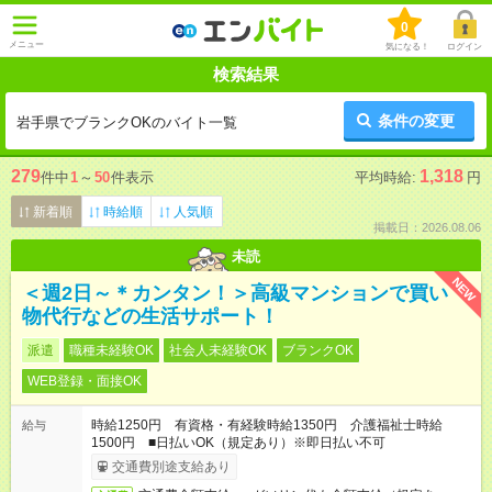
0
メニュー
気になる！
ログイン
検索結果
条件の変更
岩手県でブランクOKのバイト一覧
279
1,318
件中
1
～
50
件表示
平均時給:
円
新着順
時給順
人気順
掲載日：2026.08.06
未読
NEW
＜週2日～＊カンタン！＞高級マンションで買い
物代行などの生活サポート！
派遣
職種未経験OK
社会人未経験OK
ブランクOK
WEB登録・面接OK
時給1250円 有資格・有経験時給1350円 介護福祉士時給
給与
1500円 ■日払いOK（規定あり）※即日払い不可
交通費別途支給あり