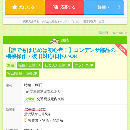
気になる！
応募する
詳細へ
掲載元企業名
株式会社綜合キャリアオプション 製造事業部（全国）
掲載日：2026.08.05
未読
NEW
【誰でもはじめは初心者！】コンデンサ部品の
機械操作・復旧対応/日払いOK
派遣
職種未経験OK
社会人未経験OK
ブランクOK
WEB登録・面接OK
時給1180円
給与
交通費別途支給あり
交通費規定内支給
交通費
岩手県一関市
勤務地
摺沢駅から車5分
軽作業・物流・配送系