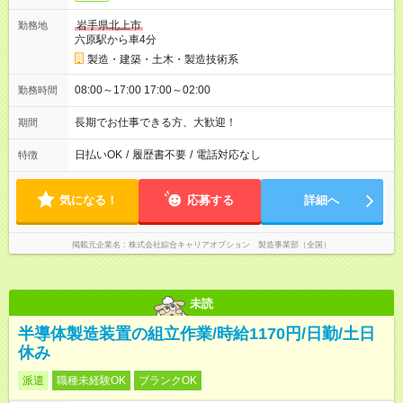
岩手県北上市
勤務地
六原駅から車4分
製造・建築・土木・製造技術系
08:00～17:00 17:00～02:00
勤務時間
長期でお仕事できる方、大歓迎！
期間
日払いOK
/
履歴書不要
/
電話対応なし
特徴
気になる！
応募する
詳細へ
掲載元企業名
株式会社綜合キャリアオプション 製造事業部（全国）
未読
半導体製造装置の組立作業/時給1170円/日勤/土日
休み
派遣
職種未経験OK
ブランクOK