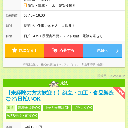
製造・建築・土木・製造技術系
08:45～18:00
勤務時間
長期でお仕事できる方、大歓迎！
期間
日払いOK
/
履歴書不要
/
シフト勤務
/
電話対応なし
特徴
気になる！
応募する
詳細へ
掲載元企業名
株式会社綜合キャリアオプション 製造事業部（全国）
掲載日：2026.08.05
未読
NEW
【未経験の方大歓迎！】組立・加工・食品製造
など/日払いOK
派遣
職種未経験OK
社会人未経験OK
ブランクOK
WEB登録・面接OK
時給1200円
給与