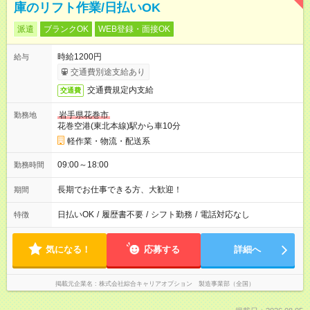
庫のリフト作業/日払いOK
派遣
ブランクOK
WEB登録・面接OK
時給1200円
給与
交通費別途支給あり
交通費規定内支給
交通費
岩手県花巻市
勤務地
花巻空港(東北本線)駅から車10分
軽作業・物流・配送系
09:00～18:00
勤務時間
長期でお仕事できる方、大歓迎！
期間
日払いOK
/
履歴書不要
/
シフト勤務
/
電話対応なし
特徴
気になる！
応募する
詳細へ
掲載元企業名
株式会社綜合キャリアオプション 製造事業部（全国）