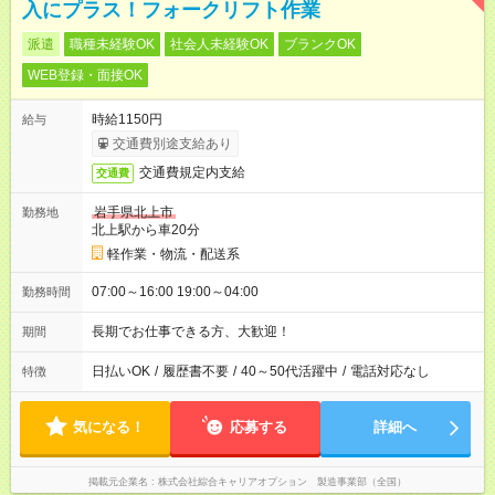
入にプラス！フォークリフト作業
派遣
職種未経験OK
社会人未経験OK
ブランクOK
WEB登録・面接OK
時給1150円
給与
交通費別途支給あり
交通費規定内支給
交通費
岩手県北上市
勤務地
北上駅から車20分
軽作業・物流・配送系
07:00～16:00 19:00～04:00
勤務時間
長期でお仕事できる方、大歓迎！
期間
日払いOK
/
履歴書不要
/
40～50代活躍中
/
電話対応なし
特徴
気になる！
応募する
詳細へ
掲載元企業名
株式会社綜合キャリアオプション 製造事業部（全国）