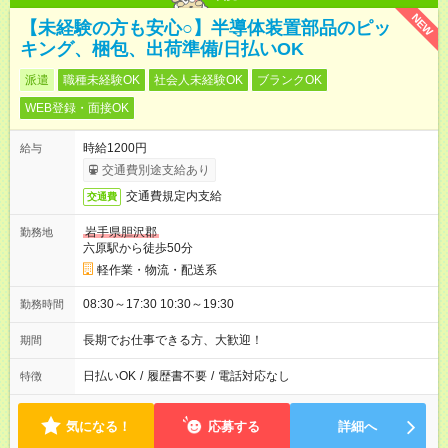
NEW
【未経験の方も安心○】半導体装置部品のピッ
キング、梱包、出荷準備/日払いOK
派遣
職種未経験OK
社会人未経験OK
ブランクOK
WEB登録・面接OK
時給1200円
給与
交通費別途支給あり
交通費規定内支給
交通費
岩手県胆沢郡
勤務地
六原駅から徒歩50分
軽作業・物流・配送系
08:30～17:30 10:30～19:30
勤務時間
長期でお仕事できる方、大歓迎！
期間
日払いOK
/
履歴書不要
/
電話対応なし
特徴
気になる！
応募する
詳細へ