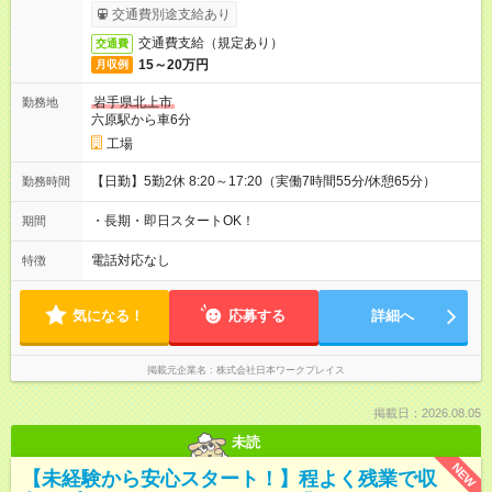
交通費別途支給あり
交通費支給（規定あり）
交通費
15～20万円
月収例
岩手県北上市
勤務地
六原駅から車6分
工場
【日勤】5勤2休 8:20～17:20（実働7時間55分/休憩65分）
勤務時間
・長期・即日スタートOK！
期間
電話対応なし
特徴
気になる！
応募する
詳細へ
掲載元企業名
株式会社日本ワークプレイス
掲載日：2026.08.05
未読
NEW
【未経験から安心スタート！】程よく残業で収