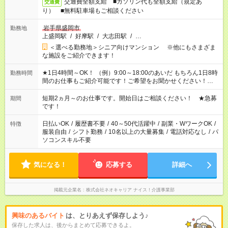
交通費全額支給 ■ガソリン代も全額支給（規定あ
交通費
り） ■無料駐車場もご相談ください
岩手県盛岡市
勤務地
上盛岡駅
/
好摩駅
/
大志田駅
/
…
＜選べる勤務地＞シニア向けマンション ※他にもさまざま
な施設をご紹介できます！
★1日4時間～OK！ （例）9:00～18:00のあいだ もちろん1日8時
勤務時間
間のお仕事もご紹介可能です！ご希望をお聞かせください！★家
庭の都合でお休みが必要な場合も遠慮なくご相談ください。 ※
週最低15時間以上の勤務が必要です
短期2ヵ月～のお仕事です。開始日はご相談ください！ ★急募
期間
です！
日払いOK
/
履歴書不要
/
40～50代活躍中
/
副業・WワークOK
/
特徴
服装自由
/
シフト勤務
/
10名以上の大量募集
/
電話対応なし
/
パ
ソコンスキル不要
気になる！
応募する
詳細へ
掲載元企業名
株式会社ネオキャリア ナイス！介護事業部
興味のあるバイト
は、とりあえず保存しよう♪
保存した求人は、後からまとめて応募できるよ。