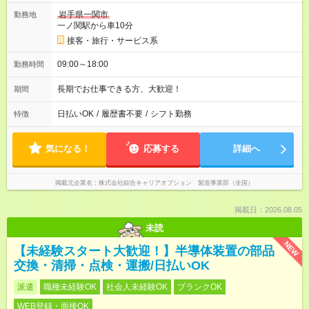
岩手県一関市
勤務地
一ノ関駅から車10分
接客・旅行・サービス系
09:00～18:00
勤務時間
長期でお仕事できる方、大歓迎！
期間
日払いOK
/
履歴書不要
/
シフト勤務
特徴
気になる！
応募する
詳細へ
掲載元企業名
株式会社綜合キャリアオプション 製造事業部（全国）
掲載日：2026.08.05
未読
NEW
【未経験スタート大歓迎！】半導体装置の部品
交換・清掃・点検・運搬/日払いOK
派遣
職種未経験OK
社会人未経験OK
ブランクOK
WEB登録・面接OK