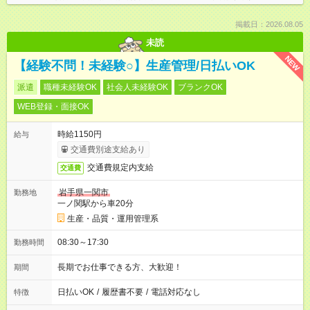
掲載日：2026.08.05
未読
NEW
【経験不問！未経験○】生産管理/日払いOK
派遣
職種未経験OK
社会人未経験OK
ブランクOK
WEB登録・面接OK
時給1150円
給与
交通費別途支給あり
交通費規定内支給
交通費
岩手県一関市
勤務地
一ノ関駅から車20分
生産・品質・運用管理系
08:30～17:30
勤務時間
長期でお仕事できる方、大歓迎！
期間
日払いOK
/
履歴書不要
/
電話対応なし
特徴