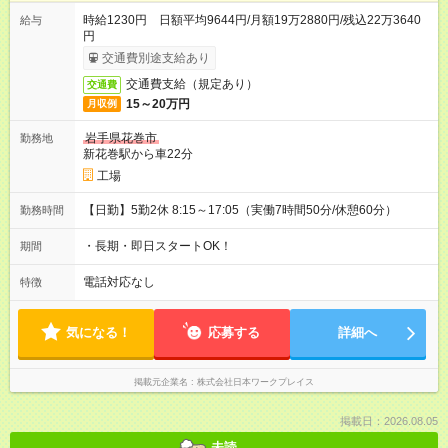
時給1230円 日額平均9644円/月額19万2880円/残込22万3640
給与
円
交通費別途支給あり
交通費支給（規定あり）
交通費
15～20万円
月収例
岩手県花巻市
勤務地
新花巻駅から車22分
工場
【日勤】5勤2休 8:15～17:05（実働7時間50分/休憩60分）
勤務時間
・長期・即日スタートOK！
期間
電話対応なし
特徴
気になる！
応募する
詳細へ
掲載元企業名
株式会社日本ワークプレイス
掲載日：2026.08.05
未読