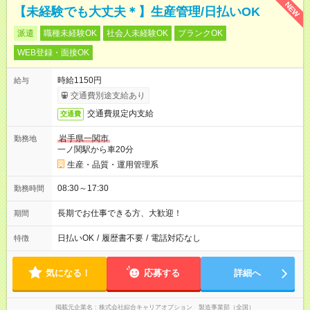
NEW
【未経験でも大丈夫＊】生産管理/日払いOK
派遣
職種未経験OK
社会人未経験OK
ブランクOK
WEB登録・面接OK
時給1150円
給与
交通費別途支給あり
交通費規定内支給
交通費
岩手県一関市
勤務地
一ノ関駅から車20分
生産・品質・運用管理系
08:30～17:30
勤務時間
長期でお仕事できる方、大歓迎！
期間
日払いOK
/
履歴書不要
/
電話対応なし
特徴
気になる！
応募する
詳細へ
掲載元企業名
株式会社綜合キャリアオプション 製造事業部（全国）