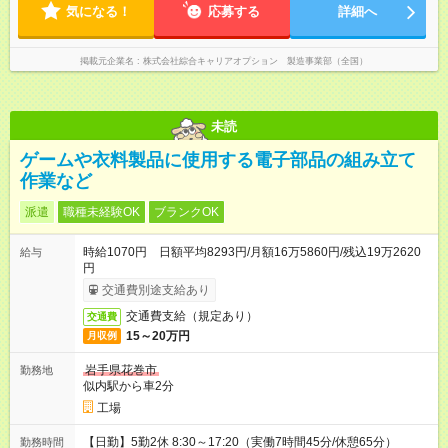
気になる！
応募する
詳細へ
掲載元企業名
株式会社綜合キャリアオプション 製造事業部（全国）
未読
ゲームや衣料製品に使用する電子部品の組み立て
作業など
派遣
職種未経験OK
ブランクOK
時給1070円 日額平均8293円/月額16万5860円/残込19万2620
給与
円
交通費別途支給あり
交通費支給（規定あり）
交通費
15～20万円
月収例
岩手県花巻市
勤務地
似内駅から車2分
工場
【日勤】5勤2休 8:30～17:20（実働7時間45分/休憩65分）
勤務時間