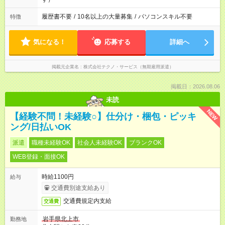
履歴書不要
/
10名以上の大量募集
/
パソコンスキル不要
特徴
気になる！
応募する
詳細へ
掲載元企業名
株式会社テクノ・サービス（無期雇用派遣）
掲載日：2026.08.06
未読
NEW
【経験不問！未経験○】仕分け・梱包・ピッキ
ング/日払いOK
派遣
職種未経験OK
社会人未経験OK
ブランクOK
WEB登録・面接OK
時給1100円
給与
交通費別途支給あり
交通費規定内支給
交通費
岩手県北上市
勤務地