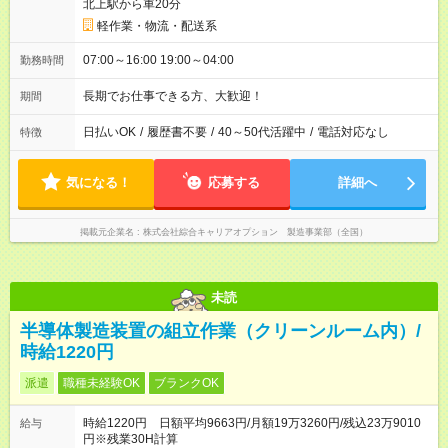
北上駅から車20分
軽作業・物流・配送系
07:00～16:00 19:00～04:00
勤務時間
長期でお仕事できる方、大歓迎！
期間
日払いOK
/
履歴書不要
/
40～50代活躍中
/
電話対応なし
特徴
気になる！
応募する
詳細へ
掲載元企業名
株式会社綜合キャリアオプション 製造事業部（全国）
未読
半導体製造装置の組立作業（クリーンルーム内）/
時給1220円
派遣
職種未経験OK
ブランクOK
時給1220円 日額平均9663円/月額19万3260円/残込23万9010
給与
円※残業30H計算