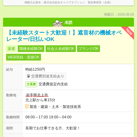
掲載元企業名
株式会社綜合キャリアオプション 製造事業部（全国）
掲載日：2026.08.05
未読
NEW
【未経験スタート大歓迎！】遮音材の機械オペ
レーター/日払いOK
派遣
職種未経験OK
社会人未経験OK
ブランクOK
WEB登録・面接OK
時給1250円
給与
交通費別途支給あり
交通費規定内支給
交通費
岩手県北上市
勤務地
北上駅から車15分
製造・建築・土木・製造技術系
08:00～17:00 19:00～04:00
勤務時間
長期でお仕事できる方、大歓迎！
期間