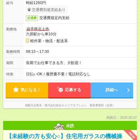
時給1260円
給与
交通費別途支給あり
交通費規定内支給
交通費
岩手県北上市
勤務地
六原駅から車10分
軽作業・物流・配送系
08:15～17:30
勤務時間
長期でお仕事できる方、大歓迎！
期間
日払いOK
/
履歴書不要
/
電話対応なし
特徴
気になる！
応募する
詳細へ
掲載元企業名
株式会社綜合キャリアオプション 製造事業部（全国）
掲載日：2026.08.07
未読
NEW
【未経験の方も安心○】住宅用ガラスの機械操