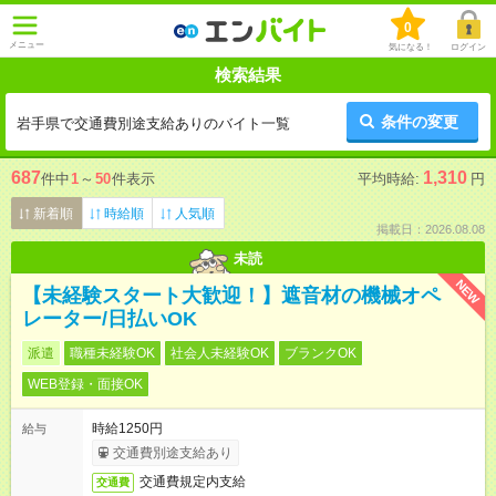
0
メニュー
気になる！
ログイン
検索結果
条件の変更
岩手県で交通費別途支給ありのバイト一覧
687
1,310
件中
1
～
50
件表示
平均時給:
円
新着順
時給順
人気順
掲載日：2026.08.08
未読
NEW
【未経験スタート大歓迎！】遮音材の機械オペ
レーター/日払いOK
派遣
職種未経験OK
社会人未経験OK
ブランクOK
WEB登録・面接OK
時給1250円
給与
交通費別途支給あり
交通費規定内支給
交通費