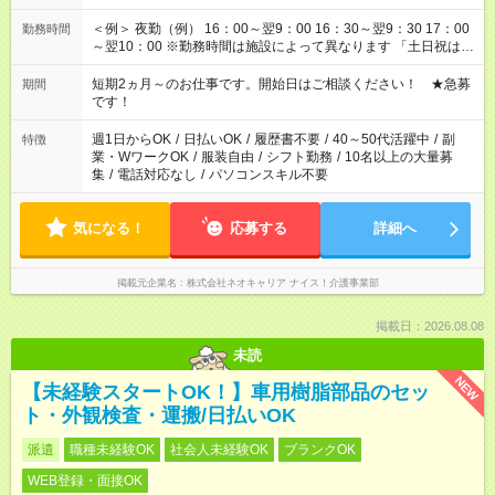
＜例＞ 夜勤（例） 16：00～翌9：00 16：30～翌9：30 17：00
勤務時間
～翌10：00 ※勤務時間は施設によって異なります 「土日祝は休
みたい」 「しっかり稼ぎたい」 「もう少し遅い時間から始めた
い」など ご希望にあったお仕事をご案内いたします。 ※未経験
短期2ヵ月～のお仕事です。開始日はご相談ください！ ★急募
期間
の方の場合は1～2ヶ月間は日中での仕事を経験いただき、 お
です！
仕事に慣れてからの夜勤になります。 ★家庭の都合でお休みが
必要な場合も遠慮なくご相談ください。
週1日からOK
/
日払いOK
/
履歴書不要
/
40～50代活躍中
/
副
特徴
業・WワークOK
/
服装自由
/
シフト勤務
/
10名以上の大量募
集
/
電話対応なし
/
パソコンスキル不要
気になる！
応募する
詳細へ
掲載元企業名
株式会社ネオキャリア ナイス！介護事業部
掲載日：2026.08.08
未読
NEW
【未経験スタートOK！】車用樹脂部品のセッ
ト・外観検査・運搬/日払いOK
派遣
職種未経験OK
社会人未経験OK
ブランクOK
WEB登録・面接OK