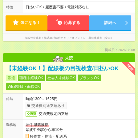
日払いOK
/
履歴書不要
/
電話対応なし
特徴
気になる！
応募する
詳細へ
掲載元企業名
株式会社綜合キャリアオプション 製造事業部（全国）
掲載日：2026.08.08
未読
NEW
【未経験OK！】配線板の目視検査/日払いOK
派遣
職種未経験OK
社会人未経験OK
ブランクOK
WEB登録・面接OK
時給1300～1625円
給与
交通費別途支給あり
交通費規定内支給
交通費
岩手県紫波郡
勤務地
紫波中央駅から車10分
軽作業・物流・配送系