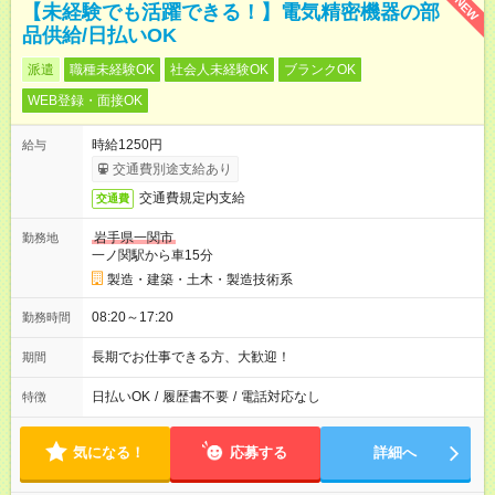
NEW
【未経験でも活躍できる！】電気精密機器の部
品供給/日払いOK
派遣
職種未経験OK
社会人未経験OK
ブランクOK
WEB登録・面接OK
時給1250円
給与
交通費別途支給あり
交通費規定内支給
交通費
岩手県一関市
勤務地
一ノ関駅から車15分
製造・建築・土木・製造技術系
08:20～17:20
勤務時間
長期でお仕事できる方、大歓迎！
期間
日払いOK
/
履歴書不要
/
電話対応なし
特徴
気になる！
応募する
詳細へ