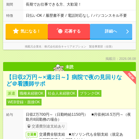
長期でお仕事できる方、大歓迎！
期間
日払いOK
/
履歴書不要
/
電話対応なし
/
パソコンスキル不要
特徴
気になる！
応募する
詳細へ
掲載元企業名
株式会社綜合キャリアオプション 製造事業部（全国）
掲載日：2026.08.08
未読
NEW
【日収2万円～×週2日～】病院で夜の見回りな
ど＠看護師サポ
派遣
職種未経験OK
社会人未経験OK
ブランクOK
WEB登録・面接OK
日収2万700円～（日勤時給1150円） ■月収例16.5万円～（夜
給与
勤月8回勤務の場合）
交通費別途支給あり
交通費全額支給 ■ガソリン代も全額支給（規定あ
交通費