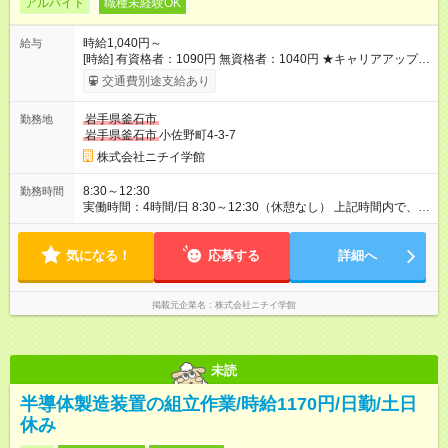
アルバイト
職種未経験OK
時給1,040円～
給与
[時給] 有資格者：1090円 無資格者：1040円 ★キャリアアップ制
度あり 進級により給与がアップします！ 【試用期間】試用期間
交通費別途支給あり
あり 試用期間の長さ：3ヶ月 雇用形態、給与は本採用時と同じ
です。
岩手県釜石市
勤務地
岩手県釜石市
小佐野町4-3-7
株式会社ニチイ学館
8:30～12:30
勤務時間
実働時間：4時間/日 8:30～12:30（休憩なし） 上記時間内で、週
3～4日勤務
気になる！
応募する
詳細へ
掲載元企業名
株式会社ニチイ学館
未読
半導体製造装置の組立作業/時給1170円/日勤/土日
休み