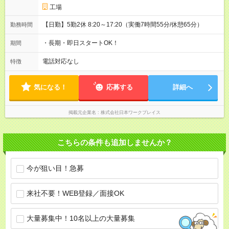
工場
【日勤】5勤2休 8:20～17:20（実働7時間55分/休憩65分）
勤務時間
・長期・即日スタートOK！
期間
電話対応なし
特徴
気になる！
応募する
詳細へ
掲載元企業名
株式会社日本ワークプレイス
こちらの条件も追加しませんか？
今が狙い目！急募
来社不要！WEB登録／面接OK
大量募集中！10名以上の大量募集