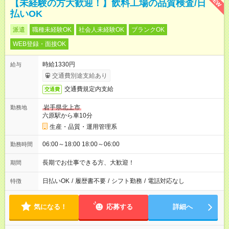
NEW
【未経験の方大歓迎！】飲料工場の品質検査/日
払いOK
派遣
職種未経験OK
社会人未経験OK
ブランクOK
WEB登録・面接OK
時給1330円
給与
交通費別途支給あり
交通費規定内支給
交通費
岩手県北上市
勤務地
六原駅から車10分
生産・品質・運用管理系
06:00～18:00 18:00～06:00
勤務時間
長期でお仕事できる方、大歓迎！
期間
日払いOK
/
履歴書不要
/
シフト勤務
/
電話対応なし
特徴
気になる！
応募する
詳細へ