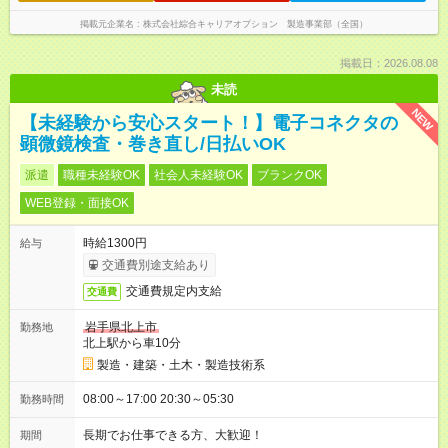
掲載元企業名
株式会社綜合キャリアオプション 製造事業部（全国）
掲載日：2026.08.08
未読
NEW
【未経験から安心スタート！】電子コネクタの
顕微鏡検査・巻き直し/日払いOK
派遣
職種未経験OK
社会人未経験OK
ブランクOK
WEB登録・面接OK
時給1300円
給与
交通費別途支給あり
交通費規定内支給
交通費
岩手県北上市
勤務地
北上駅から車10分
製造・建築・土木・製造技術系
08:00～17:00 20:30～05:30
勤務時間
長期でお仕事できる方、大歓迎！
期間