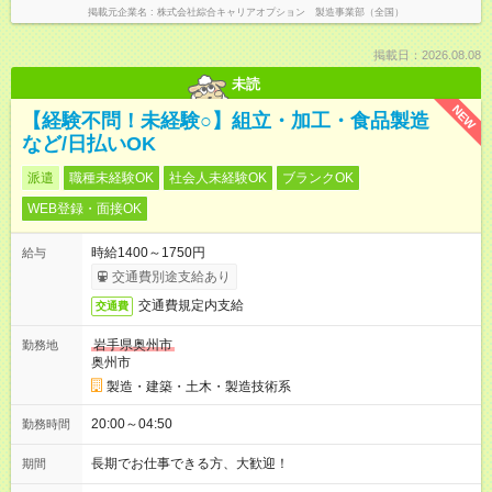
掲載元企業名
株式会社綜合キャリアオプション 製造事業部（全国）
掲載日：2026.08.08
未読
NEW
【経験不問！未経験○】組立・加工・食品製造
など/日払いOK
派遣
職種未経験OK
社会人未経験OK
ブランクOK
WEB登録・面接OK
時給1400～1750円
給与
交通費別途支給あり
交通費規定内支給
交通費
岩手県奥州市
勤務地
奥州市
製造・建築・土木・製造技術系
20:00～04:50
勤務時間
長期でお仕事できる方、大歓迎！
期間