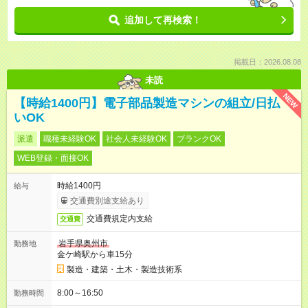
追加して再検索！
掲載日：2026.08.08
未読
NEW
【時給1400円】電子部品製造マシンの組立/日払
いOK
派遣
職種未経験OK
社会人未経験OK
ブランクOK
WEB登録・面接OK
時給1400円
給与
交通費別途支給あり
交通費規定内支給
交通費
岩手県奥州市
勤務地
金ケ崎駅から車15分
製造・建築・土木・製造技術系
8:00～16:50
勤務時間