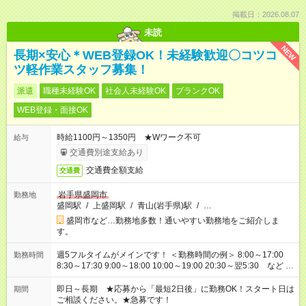
掲載日：2026.08.07
未読
NEW
長期×安心＊WEB登録OK！未経験歓迎〇コツコ
ツ軽作業スタッフ募集！
派遣
職種未経験OK
社会人未経験OK
ブランクOK
WEB登録・面接OK
時給1100円～1350円 ★Wワーク不可
給与
交通費別途支給あり
交通費全額支給
交通費
岩手県盛岡市
勤務地
盛岡駅
/
上盛岡駅
/
青山(岩手県)駅
/
…
盛岡市など…勤務地多数！通いやすい勤務地をご紹介しま
す。
週5フルタイムがメインです！ ＜勤務時間の例＞ 8:00～17:00
勤務時間
8:30～17:30 9:00～18:00 10:00～19:00 20:30～翌5:30 など ★
その他にも勤務時間多数！ 日勤のみ、残業なし、交替制など
ご希望を教えてください！
即日～長期 ★応募から「最短2日後」に勤務OK！スタート日は
期間
ご相談ください。★急募です！