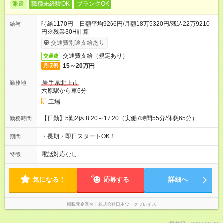
派遣
職種未経験OK
ブランクOK
時給1170円 日額平均9266円/月額18万5320円/残込22万9210
給与
円※残業30H計算
交通費別途支給あり
交通費支給（規定あり）
交通費
15～20万円
月収例
岩手県北上市
勤務地
六原駅から車6分
工場
【日勤】5勤2休 8:20～17:20（実働7時間55分/休憩65分）
勤務時間
・長期・即日スタートOK！
期間
電話対応なし
特徴
気になる！
応募する
詳細へ
掲載元企業名
株式会社日本ワークプレイス