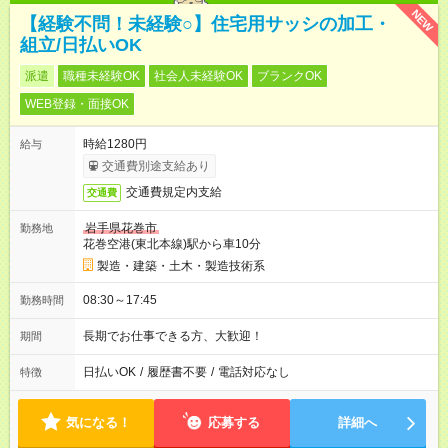
NEW
【経験不問！未経験○】住宅用サッシの加工・
組立/日払いOK
派遣
職種未経験OK
社会人未経験OK
ブランクOK
WEB登録・面接OK
時給1280円
給与
交通費別途支給あり
交通費規定内支給
交通費
岩手県花巻市
勤務地
花巻空港(東北本線)駅から車10分
製造・建築・土木・製造技術系
08:30～17:45
勤務時間
長期でお仕事できる方、大歓迎！
期間
日払いOK
/
履歴書不要
/
電話対応なし
特徴
気になる！
応募する
詳細へ