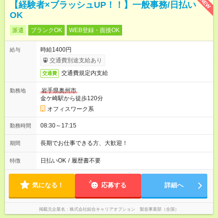
NEW
【経験者×ブラッシュUP！！】一般事務/日払い
OK
派遣
ブランクOK
WEB登録・面接OK
時給1400円
給与
交通費別途支給あり
交通費規定内支給
交通費
岩手県奥州市
勤務地
金ケ崎駅から徒歩120分
オフィスワーク系
08:30～17:15
勤務時間
長期でお仕事できる方、大歓迎！
期間
日払いOK
/
履歴書不要
特徴
気になる！
応募する
詳細へ
掲載元企業名
株式会社綜合キャリアオプション 製造事業部（全国）