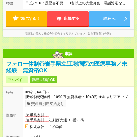
日払いOK
/
履歴書不要
/
10名以上の大量募集
/
電話対応なし
特徴
気になる！
応募する
詳細へ
掲載元企業名
株式会社綜合キャリアオプション 製造事業部（全国）
未読
フォロー体制◎岩手県立江刺病院の医療事務／未
経験・無資格OK
アルバイト
職種未経験OK
時給1,040円～
給与
[時給] 有資格者：1090円 無資格者：1040円 ★キャリアアップ制
度あり 進級により給与がアップします！ 【試用期間】試用期間
交通費別途支給あり
あり 試用期間の長さ：3ヶ月 雇用形態、給与は本採用時と同じ
です。
岩手県奥州市
勤務地
岩手県奥州市
江刺西大通り5番23号
株式会社ニチイ学館