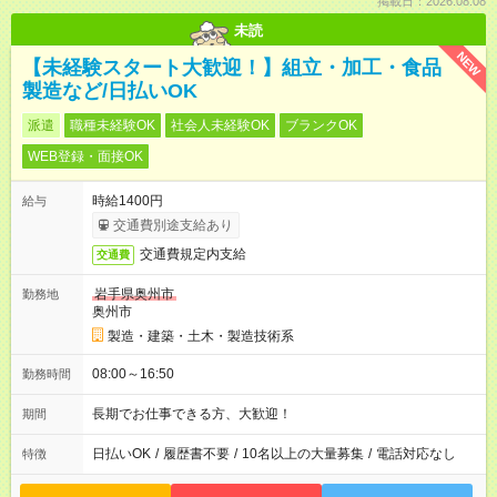
掲載日：2026.08.08
未読
NEW
【未経験スタート大歓迎！】組立・加工・食品
製造など/日払いOK
派遣
職種未経験OK
社会人未経験OK
ブランクOK
WEB登録・面接OK
時給1400円
給与
交通費別途支給あり
交通費規定内支給
交通費
岩手県奥州市
勤務地
奥州市
製造・建築・土木・製造技術系
08:00～16:50
勤務時間
長期でお仕事できる方、大歓迎！
期間
日払いOK
/
履歴書不要
/
10名以上の大量募集
/
電話対応なし
特徴