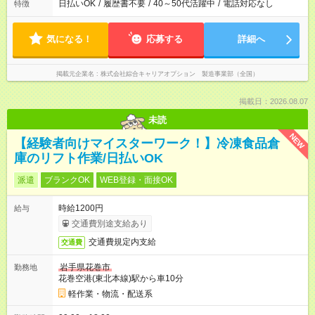
日払いOK
/
履歴書不要
/
40～50代活躍中
/
電話対応なし
特徴
気になる！
応募する
詳細へ
掲載元企業名
株式会社綜合キャリアオプション 製造事業部（全国）
掲載日：2026.08.07
未読
NEW
【経験者向けマイスターワーク！】冷凍食品倉
庫のリフト作業/日払いOK
派遣
ブランクOK
WEB登録・面接OK
時給1200円
給与
交通費別途支給あり
交通費規定内支給
交通費
岩手県花巻市
勤務地
花巻空港(東北本線)駅から車10分
軽作業・物流・配送系