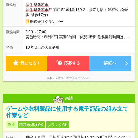
岩手県釜石市
勤務地
岩手県釜石市
甲子町第10地割159-2（最寄り駅：釜石線 松倉
駅 徒歩17分）
株式会社グランバー
8:00～17:00
勤務時間
実働時間：8時間/日 実働8時間・休憩1時間 勤務開始時間は、部
署によってまた時期（繁忙期など）によって、変更になること
もございます。
10名以上の大量募集
特徴
気になる！
応募する
詳細へ
掲載元企業名
株式会社グランバー
未読
ゲームや衣料製品に使用する電子部品の組み立て
作業など
派遣
職種未経験OK
ブランクOK
時給1070円 日額平均8293円/月額16万5860円/残込19万2620
給与