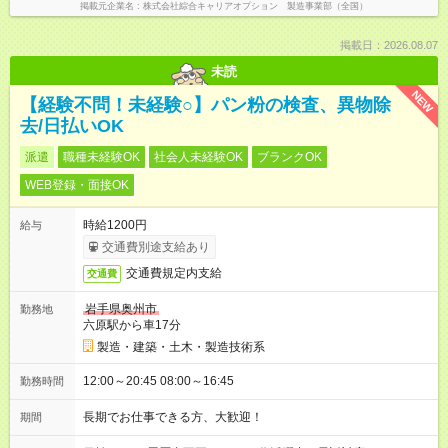
掲載元企業名
株式会社綜合キャリアオプション 製造事業部（全国）
掲載日：2026.08.07
未読
NEW
【経験不問！未経験○】パン粉の検査、異物除
去/日払いOK
派遣
職種未経験OK
社会人未経験OK
ブランクOK
WEB登録・面接OK
時給1200円
給与
交通費別途支給あり
交通費規定内支給
交通費
岩手県奥州市
勤務地
六原駅から車17分
製造・建築・土木・製造技術系
12:00～20:45 08:00～16:45
勤務時間
長期でお仕事できる方、大歓迎！
期間