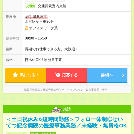
交通費規定内支給
交通費
岩手県奥州市
勤務地
水沢駅から車30分
オフィスワーク系
08:00～16:50
勤務時間
長期でお仕事できる方、大歓迎！
期間
日払いOK
/
履歴書不要
特徴
気になる！
応募する
詳細へ
掲載元企業名
株式会社綜合キャリアオプション 製造事業部（全国）
未読
＜土日祝休み&短時間勤務＞フォロー体制◎せい
てつ記念病院の医療事務業務／未経験・無資格OK