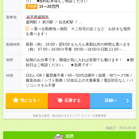
り） ■無料駐車場もご相談ください
15～20万円
月収例
岩手県盛岡市
勤務地
盛岡駅
/
厨川駅
/
仙北町駅
/
…
＜選べる勤務地＞病院 ※ご自宅の近くなど、お好きな場所
を選べます！
夜勤（例） 16:00～翌9:00 もちろん夜勤以外の時間も選べます
勤務時間
（例） 07:00～16:00※早番 09:00～18:00※日勤 11:00～
20:00※遅番 ※時間は、固定・選べる施設もあるので、ご希望が
あれば調整できます！ ※シフト制。勤務地により実働時間が異
短期のお仕事です。職場が気に入れば長期でも働けます！ ★開
期間
なります。★家庭の都合でお休みが必要な場合も遠慮なくご相談
始日はご相談ください。 ★急募です！
ください。
日払いOK
/
履歴書不要
/
40～50代活躍中
/
副業・WワークOK
/
特徴
服装自由
/
シフト勤務
/
10名以上の大量募集
/
電話対応なし
/
パ
ソコンスキル不要
気になる！
応募する
詳細へ
掲載元企業名
株式会社ネオキャリア ナイス！介護事業部
掲載日：2026.08.08
未読