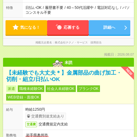
日払いOK
/
履歴書不要
/
40～50代活躍中
/
電話対応なし
/
パソ
特徴
コンスキル不要
気になる！
応募する
詳細へ
掲載元企業名
株式会社テクノ・サービス 採用担当
掲載日：2026.08.07
未読
NEW
【未経験でも大丈夫＊】金属部品の曲げ加工・
切削・組立/日払いOK
派遣
職種未経験OK
社会人未経験OK
ブランクOK
WEB登録・面接OK
時給1250円
給与
交通費別途支給あり
交通費規定内支給
交通費
岩手県奥州市
勤務地