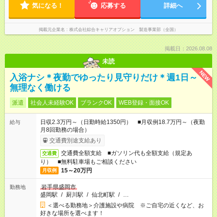
気になる！
応募する
詳細へ
掲載元企業名
株式会社綜合キャリアオプション 製造事業部（全国）
掲載日：2026.08.08
未読
NEW
入浴ナシ＊夜勤でゆったり見守りだけ＊週1日～
無理なく働ける
派遣
社会人未経験OK
ブランクOK
WEB登録・面接OK
日収2.3万円～（日勤時給1350円） ■月収例18.7万円～（夜勤
給与
月8回勤務の場合）
交通費別途支給あり
交通費全額支給 ■ガソリン代も全額支給（規定あ
交通費
り） ■無料駐車場もご相談ください
15～20万円
月収例
岩手県盛岡市
勤務地
盛岡駅
/
厨川駅
/
仙北町駅
/
…
＜選べる勤務地＞介護施設や病院 ※ご自宅の近くなど、お
好きな場所を選べます！