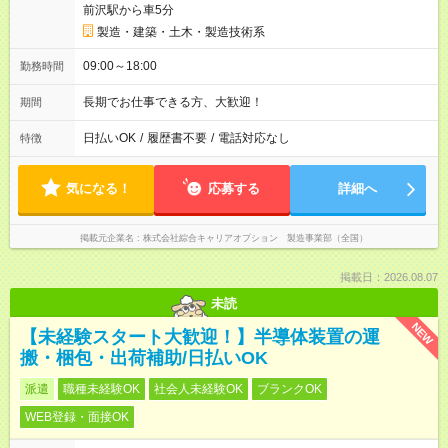
前沢駅から車5分
製造・建築・土木・製造技術系
09:00～18:00
勤務時間
長期でお仕事できる方、大歓迎！
期間
日払いOK
/
履歴書不要
/
電話対応なし
特徴
気になる！
応募する
詳細へ
掲載元企業名
株式会社綜合キャリアオプション 製造事業部（全国）
掲載日：2026.08.07
未読
NEW
【未経験スタート大歓迎！】半導体装置の運
搬・梱包・出荷補助/日払いOK
派遣
職種未経験OK
社会人未経験OK
ブランクOK
WEB登録・面接OK