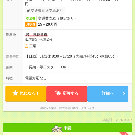
円
交通費別途支給あり
交通費支給（規定あり）
交通費
15～20万円
月収例
岩手県花巻市
勤務地
似内駅から車2分
工場
【日勤】5勤2休 8:30～17:20（実働7時間45分/休憩65分）
勤務時間
・長期・即日スタートOK！
期間
電話対応なし
特徴
気になる！
応募する
詳細へ
掲載元企業名
株式会社日本ワークプレイス
掲載日：2026.08.07
未読