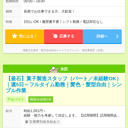
09:00～18:00
勤務時間
長期でお仕事できる方、大歓迎！
期間
日払いOK
/
履歴書不要
/
シフト勤務
/
電話対応なし
特徴
気になる！
応募する
詳細へ
掲載元企業名
株式会社綜合キャリアオプション 製造事業部（全国）
未読
【釜石】菓子製造スタッフ（パート／未経験OK）
｜週5日～フルタイム勤務｜髪色・髪型自由｜シン
プル作業
アルバイト
職種未経験OK
時給1,061円～
給与
経験・能力を考慮して決定します。 【試用期間】試用期間あり
試用期間の長さ：3ヶ月 雇用形態、給与は本採用時と同じです。
交通費別途支給あり