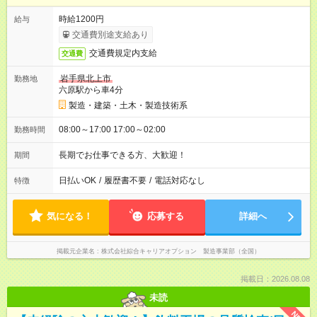
時給1200円
給与
交通費別途支給あり
交通費規定内支給
交通費
岩手県北上市
勤務地
六原駅から車4分
製造・建築・土木・製造技術系
08:00～17:00 17:00～02:00
勤務時間
長期でお仕事できる方、大歓迎！
期間
日払いOK
/
履歴書不要
/
電話対応なし
特徴
気になる！
応募する
詳細へ
掲載元企業名
株式会社綜合キャリアオプション 製造事業部（全国）
掲載日：2026.08.08
未読