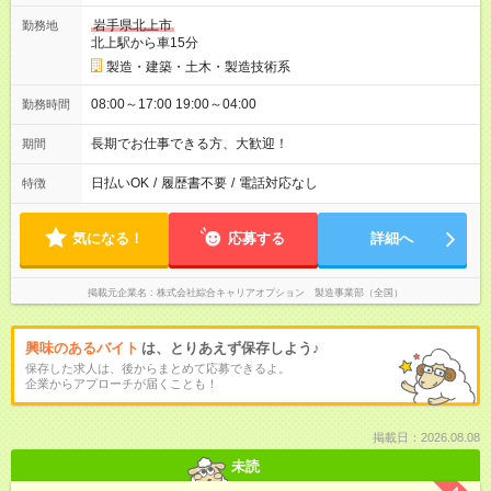
岩手県北上市
勤務地
北上駅から車15分
製造・建築・土木・製造技術系
08:00～17:00 19:00～04:00
勤務時間
長期でお仕事できる方、大歓迎！
期間
日払いOK
/
履歴書不要
/
電話対応なし
特徴
気になる！
応募する
詳細へ
掲載元企業名
株式会社綜合キャリアオプション 製造事業部（全国）
興味のあるバイト
は、とりあえず保存しよう♪
保存した求人は、後からまとめて応募できるよ。
企業からアプローチが届くことも！
掲載日：2026.08.08
未読