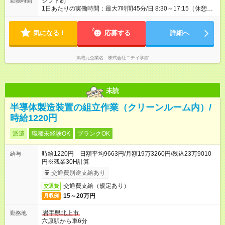
シフト制
勤務時間
1日あたりの実働時間：最大7時間45分/日 8:30～17:15（休憩60
分） 8:30～13:30（休憩なし） ※上記時間帯でのシフト制 ※勤
務時間ご相談可
気になる！
応募する
詳細へ
掲載元企業名
株式会社ニチイ学館
未読
半導体製造装置の組立作業（クリーンルーム内）/
時給1220円
派遣
職種未経験OK
ブランクOK
時給1220円 日額平均9663円/月額19万3260円/残込23万9010
給与
円※残業30H計算
交通費別途支給あり
交通費支給（規定あり）
交通費
15～20万円
月収例
岩手県北上市
勤務地
六原駅から車6分