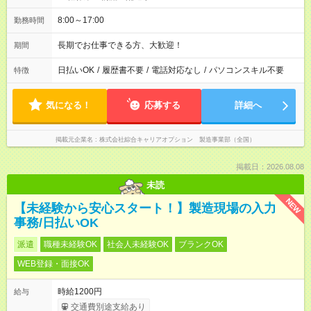
8:00～17:00
勤務時間
長期でお仕事できる方、大歓迎！
期間
日払いOK
/
履歴書不要
/
電話対応なし
/
パソコンスキル不要
特徴
気になる！
応募する
詳細へ
掲載元企業名
株式会社綜合キャリアオプション 製造事業部（全国）
掲載日：2026.08.08
未読
NEW
【未経験から安心スタート！】製造現場の入力
事務/日払いOK
派遣
職種未経験OK
社会人未経験OK
ブランクOK
WEB登録・面接OK
時給1200円
給与
交通費別途支給あり