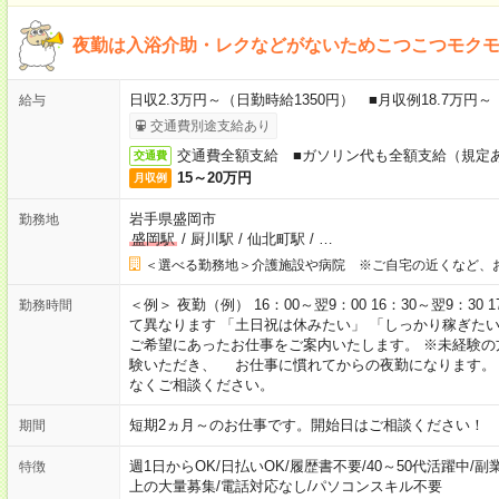
夜勤は入浴介助・レクなどがないためこつこつモク
日収2.3万円～（日勤時給1350円） ■月収例18.7万円
給与
交通費別途支給あり
交通費全額支給 ■ガソリン代も全額支給（規定
交通費
15～20万円
月収例
岩手県盛岡市
勤務地
盛岡駅
/
厨川駅
/
仙北町駅
/
…
＜選べる勤務地＞介護施設や病院 ※ご自宅の近くなど、
＜例＞ 夜勤（例） 16：00～翌9：00 16：30～翌9：30
勤務時間
て異なります 「土日祝は休みたい」 「しっかり稼ぎた
ご希望にあったお仕事をご案内いたします。 ※未経験の
験いただき、 お仕事に慣れてからの夜勤になります。
なくご相談ください。
短期2ヵ月～のお仕事です。開始日はご相談ください！
期間
週1日からOK
/
日払いOK
/
履歴書不要
/
40～50代活躍中
/
副
特徴
上の大量募集
/
電話対応なし
/
パソコンスキル不要