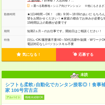
上
盛岡駅
/
好摩駅
/
大志田駅
/
…
＜選べる勤務地＞シニア向けマンション ※他にもさまざ
★1日4時間～OK！ （例）9:00～18:00のあいだ も
勤務時間
望をお聞かせください！★家庭の都合でお休みが必要な
15時間以上の勤務が必要です
短期2ヵ月～のお仕事です。開始日はご相談ください！
期間
日払いOK
/
履歴書不要
/
40～50代活躍中
/
副業・WワークO
特徴
電話対応なし
/
パソコンスキル不要
気になる！
応募する
未読
シフトも柔軟♪自動化でカンタン接客◎！食事
家 106号宮古店
アルバイト
職種未経験OK