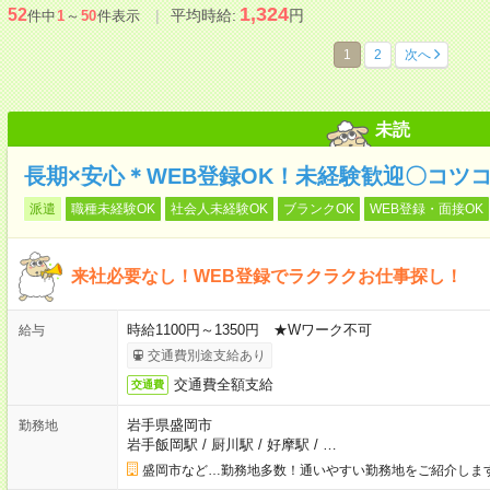
1,324
52
平均時給:
円
件中
1
～
50
件表示
1
2
次へ
未読
長期×安心＊WEB登録OK！未経験歓迎〇コツ
派遣
職種未経験OK
社会人未経験OK
ブランクOK
WEB登録・面接OK
来社必要なし！WEB登録でラクラクお仕事探し！
時給1100円～1350円 ★Wワーク不可
給与
交通費別途支給あり
交通費全額支給
交通費
岩手県盛岡市
勤務地
岩手飯岡駅
/
厨川駅
/
好摩駅
/
…
盛岡市など…勤務地多数！通いやすい勤務地をご紹介しま