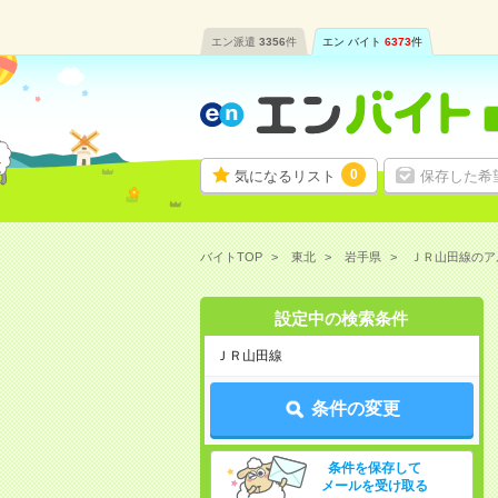
エン派遣
3356
件
エン バイト
6373
件
0
気になるリスト
保存した希
バイトTOP
東北
岩手県
ＪＲ山田線のア
設定中の検索条件
ＪＲ山田線
条件の変更
条件を保存して
メールを受け取る