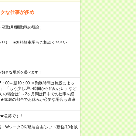
モクな仕事が多め
～（夜勤月8回勤務の場合）
あり） ■無料駐車場もご相談ください
お好きな場所を選べます！
 17：00～翌10：00 ※勤務時間は施設によっ
い」 「もう少し遅い時間から始めたい」など
方の場合は1～2ヶ月間は日中での仕事を経
 ★家庭の都合でお休みが必要な場合も遠慮
 ★急募です！
業・WワークOK
/
服装自由
/
シフト勤務
/
10名以