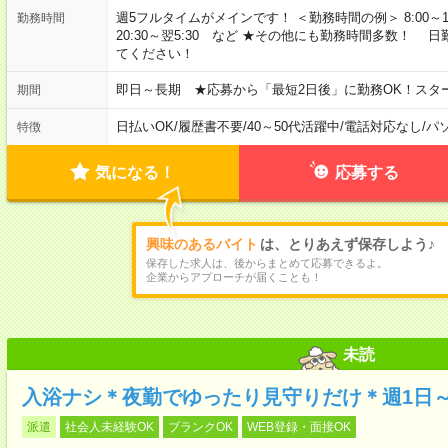
週5フルタイムがメインです！ ＜勤務時間の例＞ 8:00～17:00 8:3
勤務時間
20:30～翌5:30 など ★その他にも勤務時間多数！
てください！
即日～長期 ★応募から「最短2日後」に勤務OK！スタ
期間
日払いOK
/
履歴書不要
/
40～50代活躍中
/
電話対応なし
/
パ
特徴
気になる！
応募する
興味のあるバイト
は、とりあえず保存しよう♪
保存した求人は、後からまとめて応募できるよ。
企業からアプローチが届くことも！
未読
入浴ナシ＊夜勤でゆったり見守りだけ＊週1日
派遣
社会人未経験OK
ブランクOK
WEB登録・面接OK