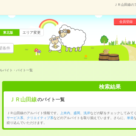
ＪＲ山田線の
会員登録
エリア変更
東北版
望条件
ルバイト・バイト一覧
検索結果
ＪＲ山田線
のバイト一覧
ＪＲ山田線のアルバイト情報です。
上米内
、
盛岡
、
浅岸
などの駅をチェックしてみて
サービス系
、
クリエイティブ系
などのアルバイトを取り揃えています。さらに、
単発
絞り込んでいただけます。