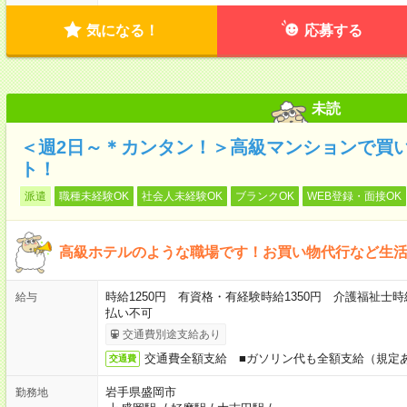
気になる！
応募する
未読
＜週2日～＊カンタン！＞高級マンションで買
ト！
派遣
職種未経験OK
社会人未経験OK
ブランクOK
WEB登録・面接OK
高級ホテルのような職場です！お買い物代行など生
時給1250円 有資格・有経験時給1350円 介護福祉士時
給与
払い不可
交通費別途支給あり
交通費全額支給 ■ガソリン代も全額支給（規定
交通費
岩手県盛岡市
勤務地