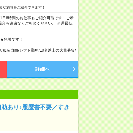
まな施設をご紹介できます！
ちろん1日8時間のお仕事もご紹介可能です！ご希
場合も遠慮なくご相談ください。 ※週最低
 ★急募です！
K
/
服装自由
/
シフト勤務
/
10名以上の大量募集
/
詳細へ
補助あり♪履歴書不要／すき