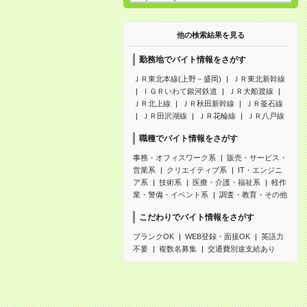
他の検索結果を見る
勤務地でバイト情報をさがす
ＪＲ東北本線(上野－盛岡)
ＪＲ東北新幹線
ＩＧＲいわて銀河鉄道
ＪＲ大船渡線
ＪＲ北上線
ＪＲ秋田新幹線
ＪＲ釜石線
ＪＲ田沢湖線
ＪＲ花輪線
ＪＲ八戸線
職種でバイト情報をさがす
事務・オフィスワーク系
販売・サービス・
営業系
クリエイティブ系
IT・エンジニ
ア系
技術系
医療・介護・福祉系
軽作
業・警備・イベント系
調査・教育・その他
こだわりでバイト情報をさがす
ブランクOK
WEB登録・面接OK
英語力
不要
複数名募集
交通費別途支給あり