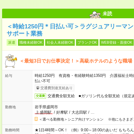
未読
＜時給1250円＊日払い可＞ラグジュアリーマ
サポート業務
派遣
職種未経験OK
社会人未経験OK
ブランクOK
WEB登録・面接OK
＜最短3日でお仕事決定！＞高級ホテルのような職場
時給1250円 有資格・有経験時給1350円 介護福祉士時
給与
払い不可
交通費別途支給あり
交通費全額支給 ■ガソリン代も全額支給（規定
交通費
岩手県盛岡市
勤務地
上
盛岡駅
/
好摩駅
/
大志田駅
/
…
＜選べる勤務地＞シニア向けマンション ※他にもさまざ
★1日4時間～OK！ （例）9:00～18:00のあいだ も
勤務時間