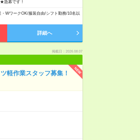
 ★急募です！
業・WワークOK
/
服装自由
/
シフト勤務
/
10名以
詳細へ
掲載日：2026.08.07
NEW
コツ軽作業スタッフ募集！