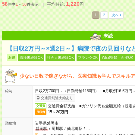
1,220
58
平均時給:
円
件中
1
～
50
件表示
1
2
次へ
未読
【日収2万円～×週2日～】病院で夜の見回りな
派遣
職種未経験OK
社会人未経験OK
ブランクOK
WEB登録・面接OK
少ない日数で稼ぎながら、医療知識も学んでスキル
日収2万700円～（日勤時給1150円） ■月収例16.5万
給与
交通費別途支給あり
交通費全額支給 ■ガソリン代も全額支給（規定
交通費
15～20万円
月収例
岩手県盛岡市
勤務地
盛岡駅
/
厨川駅
/
仙北町駅
/
…