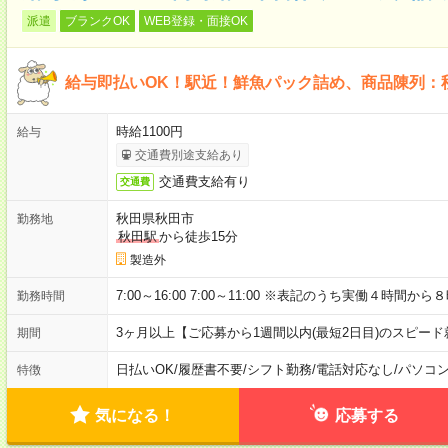
派遣
ブランクOK
WEB登録・面接OK
給与即払いOK！駅近！鮮魚パック詰め、商品陳列：
時給1100円
給与
交通費別途支給あり
交通費支給有り
交通費
秋田県秋田市
勤務地
秋田駅
から徒歩15分
製造外
7:00～16:00 7:00～11:00 ※表記のうち実働４時間
勤務時間
3ヶ月以上【ご応募から1週間以内(最短2日目)のスピー
期間
日払いOK
/
履歴書不要
/
シフト勤務
/
電話対応なし
/
パソコ
特徴
気になる！
応募する