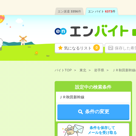
エン派遣
3356
件
エン バイト
6373
件
0
気になるリスト
保存した希
バイトTOP
東北
岩手県
ＪＲ秋田新幹線
設定中の検索条件
ＪＲ秋田新幹線
条件の変更
条件を保存して
メールを受け取る