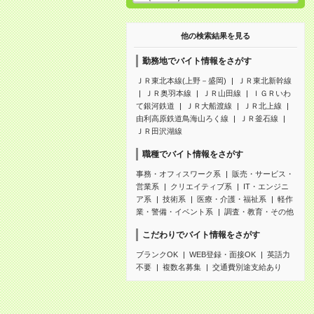
他の検索結果を見る
勤務地でバイト情報をさがす
ＪＲ東北本線(上野－盛岡)
ＪＲ東北新幹線
ＪＲ奥羽本線
ＪＲ山田線
ＩＧＲいわ
て銀河鉄道
ＪＲ大船渡線
ＪＲ北上線
由利高原鉄道鳥海山ろく線
ＪＲ釜石線
ＪＲ田沢湖線
職種でバイト情報をさがす
事務・オフィスワーク系
販売・サービス・
営業系
クリエイティブ系
IT・エンジニ
ア系
技術系
医療・介護・福祉系
軽作
業・警備・イベント系
調査・教育・その他
こだわりでバイト情報をさがす
ブランクOK
WEB登録・面接OK
英語力
不要
複数名募集
交通費別途支給あり