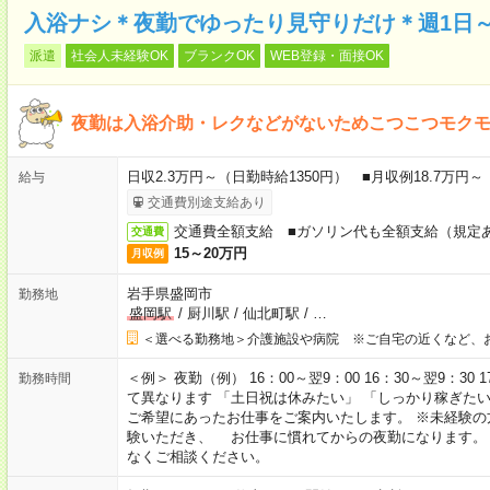
入浴ナシ＊夜勤でゆったり見守りだけ＊週1日
派遣
社会人未経験OK
ブランクOK
WEB登録・面接OK
夜勤は入浴介助・レクなどがないためこつこつモク
日収2.3万円～（日勤時給1350円） ■月収例18.7万円
給与
交通費別途支給あり
交通費全額支給 ■ガソリン代も全額支給（規定
交通費
15～20万円
月収例
岩手県盛岡市
勤務地
盛岡駅
/
厨川駅
/
仙北町駅
/
…
＜選べる勤務地＞介護施設や病院 ※ご自宅の近くなど、
＜例＞ 夜勤（例） 16：00～翌9：00 16：30～翌9：30
勤務時間
て異なります 「土日祝は休みたい」 「しっかり稼ぎた
ご希望にあったお仕事をご案内いたします。 ※未経験の
験いただき、 お仕事に慣れてからの夜勤になります。
なくご相談ください。