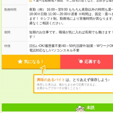
＜選べる勤務地＞病院 ※ご自宅の近くなど、お好きな場
夜勤（例） 16:00～翌9:00 もちろん夜勤以外の時間も選べます
勤務時間
18:00※日勤 11:00～20:00※遅番 ※時間は、固
ます！ ※シフト制。勤務地により実働時間が異なりま
慮なくご相談ください。
短期のお仕事です。職場が気に入れば長期でも働けます
期間
す！
日払いOK
/
履歴書不要
/
40～50代活躍中
/
副業・WワークO
特徴
電話対応なし
/
パソコンスキル不要
気になる！
応募する
興味のあるバイト
は、とりあえず保存しよう♪
保存した求人は、後からまとめて応募できるよ。
企業からアプローチが届くことも！
未読