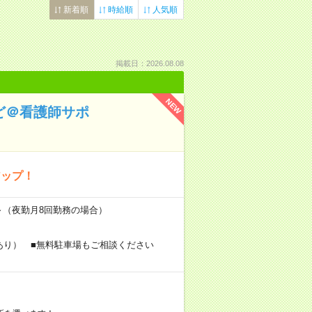
新着順
時給順
人気順
掲載日：2026.08.08
NEW
ど＠看護師サポ
アップ！
円～（夜勤月8回勤務の場合）
あり） ■無料駐車場もご相談ください