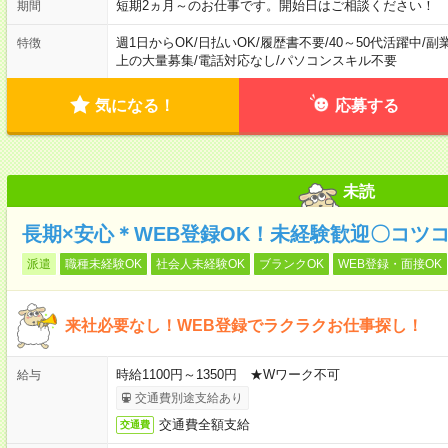
短期2ヵ月～のお仕事です。開始日はご相談ください！
期間
週1日からOK
/
日払いOK
/
履歴書不要
/
40～50代活躍中
/
副
特徴
上の大量募集
/
電話対応なし
/
パソコンスキル不要
気になる！
応募する
未読
長期×安心＊WEB登録OK！未経験歓迎〇コツ
派遣
職種未経験OK
社会人未経験OK
ブランクOK
WEB登録・面接OK
来社必要なし！WEB登録でラクラクお仕事探し！
時給1100円～1350円 ★Wワーク不可
給与
交通費別途支給あり
交通費全額支給
交通費