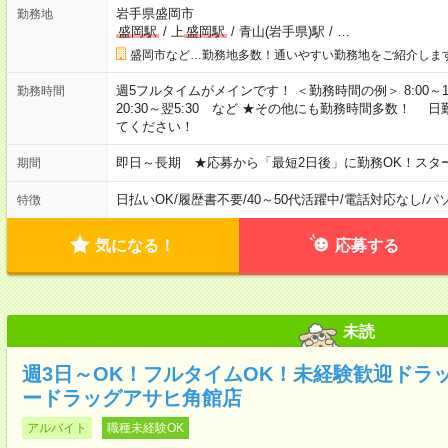
岩手県盛岡市
勤務地
盛岡駅
/
上
盛岡駅
/
青山(岩手県)駅
/
…
盛岡市など…勤務地多数！通いやすい勤務地をご紹介しま
週5フルタイムがメインです！ ＜勤務時間の例＞ 8:00～17:00 8:3
勤務時間
20:30～翌5:30 など ★その他にも勤務時間多数！
てください！
即日～長期 ★応募から「最短2日後」に勤務OK！スタ
期間
日払いOK
/
履歴書不要
/
40～50代活躍中
/
電話対応なし
/
パ
特徴
気になる！
応募する
未読
週3日～OK！フルタイムOK！未経験歓迎ドラ
ードラッグアサヒ角館店
アルバイト
職種未経験OK