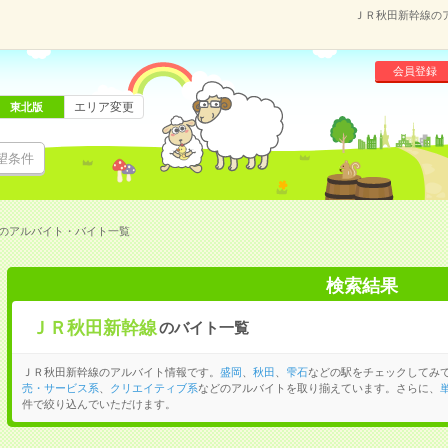
ＪＲ秋田新幹線の
会員登録
エリア変更
東北版
望条件
のアルバイト・バイト一覧
検索結果
ＪＲ秋田新幹線
のバイト一覧
ＪＲ秋田新幹線のアルバイト情報です。
盛岡
、
秋田
、
雫石
などの駅をチェックしてみ
売・サービス系
、
クリエイティブ系
などのアルバイトを取り揃えています。さらに、
件で絞り込んでいただけます。