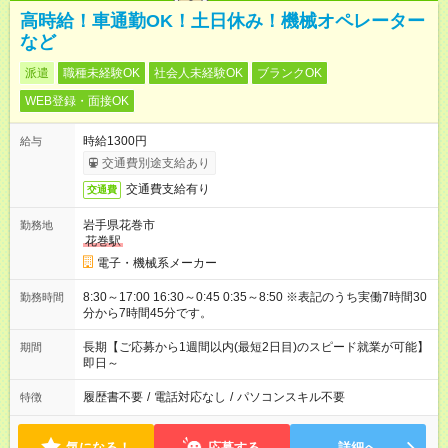
高時給！車通勤OK！土日休み！機械オペレーター
など
派遣
職種未経験OK
社会人未経験OK
ブランクOK
WEB登録・面接OK
時給1300円
給与
交通費別途支給あり
交通費支給有り
交通費
岩手県花巻市
勤務地
花巻駅
電子・機械系メーカー
8:30～17:00 16:30～0:45 0:35～8:50 ※表記のうち実働7時間30
勤務時間
分から7時間45分です。
長期【ご応募から1週間以内(最短2日目)のスピード就業が可能】
期間
即日～
履歴書不要
/
電話対応なし
/
パソコンスキル不要
特徴
気になる！
応募する
詳細へ