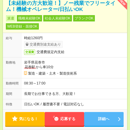
NEW
【未経験の方大歓迎！】ノー残業でフリータイ
ム！機械オペレーター/日払いOK
派遣
職種未経験OK
社会人未経験OK
ブランクOK
WEB登録・面接OK
時給1260円
給与
交通費別途支給あり
交通費規定内支給
交通費
岩手県花巻市
勤務地
花巻駅
から車10分
製造・建築・土木・製造技術系
08:30～17:00
勤務時間
長期でお仕事できる方、大歓迎！
期間
日払いOK
/
履歴書不要
/
電話対応なし
特徴
気になる！
応募する
詳細へ