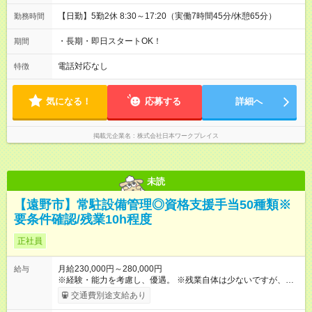
【日勤】5勤2休 8:30～17:20（実働7時間45分/休憩65分）
勤務時間
・長期・即日スタートOK！
期間
電話対応なし
特徴
気になる！
応募する
詳細へ
掲載元企業名
株式会社日本ワークプレイス
未読
【遠野市】常駐設備管理◎資格支援手当50種類※
要条件確認/残業10h程度
正社員
月給230,000円～280,000円
給与
※経験・能力を考慮し、優遇。 ※残業自体は少ないですが、残業
手当は100％支給いたします。 ※保持資格に応じて手当がUPす
交通費別途支給あり
る仕組みです。資格取得後の手当に上限はありません。 【試用