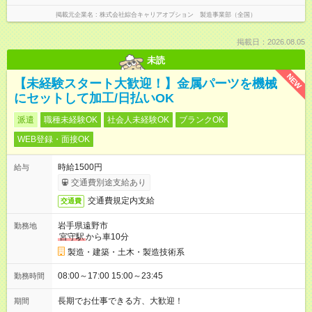
掲載元企業名
株式会社綜合キャリアオプション 製造事業部（全国）
掲載日：2026.08.05
未読
NEW
【未経験スタート大歓迎！】金属パーツを機械
にセットして加工/日払いOK
派遣
職種未経験OK
社会人未経験OK
ブランクOK
WEB登録・面接OK
時給1500円
給与
交通費別途支給あり
交通費規定内支給
交通費
岩手県遠野市
勤務地
宮守駅
から車10分
製造・建築・土木・製造技術系
08:00～17:00 15:00～23:45
勤務時間
長期でお仕事できる方、大歓迎！
期間