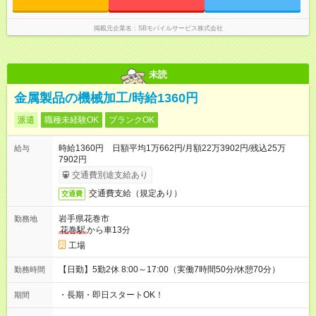
掲載元企業名
SBモバイルサービス株式会社
未読
金属製品の機械加工/時給1360円
派遣
職種未経験OK
ブランクOK
時給1360円 日額平均1万662円/月額22万3902円/残込25万
給与
7902円
交通費別途支給あり
交通費支給（規定あり）
交通費
岩手県花巻市
勤務地
花巻駅
から車13分
工場
【日勤】5勤2休 8:00～17:00（実働7時間50分/休憩70分）
勤務時間
・長期・即日スタートOK！
期間