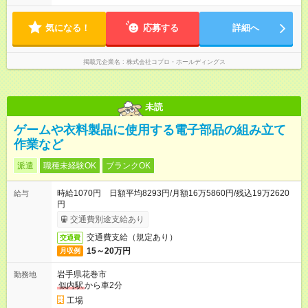
やすいのが特長。 突発的な対応も少なく、無理をさせない働き
方を大切にしています。
気になる！
応募する
詳細へ
掲載元企業名
株式会社コプロ・ホールディングス
未読
ゲームや衣料製品に使用する電子部品の組み立て
作業など
派遣
職種未経験OK
ブランクOK
時給1070円 日額平均8293円/月額16万5860円/残込19万2620
給与
円
交通費別途支給あり
交通費支給（規定あり）
交通費
15～20万円
月収例
岩手県花巻市
勤務地
似内駅
から車2分
工場