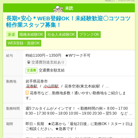
掲載日：2026.08.02
未読
長期×安心＊WEB登録OK！未経験歓迎〇コツコツ
軽作業スタッフ募集！
派遣
職種未経験OK
社会人未経験OK
ブランクOK
WEB登録・面接OK
時給1100円～1350円 ★Wワーク不可
給与
交通費別途支給あり
交通費全額支給
交通費
岩手県花巻市
勤務地
花巻駅
/
小山田駅
/
花巻空港(東北本線)駅
/
…
花巻市など…勤務地多数！通いやすい勤務地をご紹介しま
す。
週5フルタイムがメインです！ ＜勤務時間の例＞ 8:00～17:00
勤務時間
8:30～17:30 9:00～18:00 10:00～19:00 20:30～翌5:30 など ★
その他にも勤務時間多数！ 日勤のみ、残業なし、交替制など
ご希望を教えてください！
即日～長期 ★応募から「最短2日後」に勤務OK！スタート日は
期間
ご相談ください。★急募です！