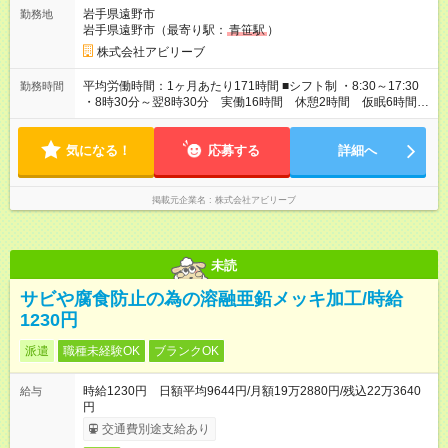
期間】試用期間あり 試用期間の長さ：3ヶ月 雇用形態、給与は
岩手県遠野市
勤務地
本採用時と同じです。
岩手県遠野市（最寄り駅：
青笹駅
）
株式会社アビリーブ
平均労働時間：1ヶ月あたり171時間 ■シフト制 ・8:30～17:30
勤務時間
・8時30分～翌8時30分 実働16時間 休憩2時間 仮眠6時間
■1ヶ月単位の変形労働時間制（週平均40時間以内） シフト都合
により日勤もあり 平均労働時間：1ヶ月あたり171時間 ■シフト
気になる！
制 ・8:30～17:30 ・8時30分～翌8時30分 実働16時間 休憩2
応募する
詳細へ
時間 仮眠6時間 ■1ヶ月単位の変形労働時間制（週平均40時間
以内） シフト都合により日勤もあり
掲載元企業名
株式会社アビリーブ
未読
サビや腐食防止の為の溶融亜鉛メッキ加工/時給
1230円
派遣
職種未経験OK
ブランクOK
時給1230円 日額平均9644円/月額19万2880円/残込22万3640
給与
円
交通費別途支給あり