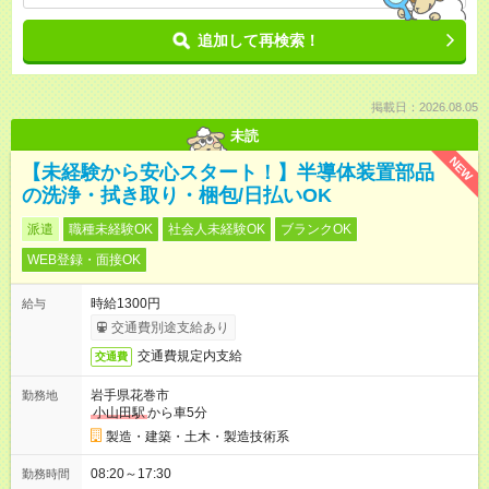
追加して再検索！
掲載日：2026.08.05
未読
NEW
【未経験から安心スタート！】半導体装置部品
の洗浄・拭き取り・梱包/日払いOK
派遣
職種未経験OK
社会人未経験OK
ブランクOK
WEB登録・面接OK
時給1300円
給与
交通費別途支給あり
交通費規定内支給
交通費
岩手県花巻市
勤務地
小山田駅
から車5分
製造・建築・土木・製造技術系
08:20～17:30
勤務時間