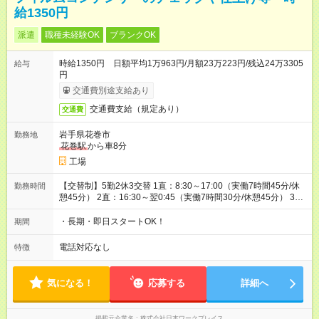
給1350円
派遣
職種未経験OK
ブランクOK
時給1350円 日額平均1万963円/月額23万223円/残込24万3305
給与
円
交通費別途支給あり
交通費支給（規定あり）
交通費
岩手県花巻市
勤務地
花巻駅
から車8分
工場
【交替制】5勤2休3交替 1直：8:30～17:00（実働7時間45分/休
勤務時間
憩45分） 2直：16:30～翌0:45（実働7時間30分/休憩45分） 3
直：0:35～8:50（実働7時間30分/休憩45分）
・長期・即日スタートOK！
期間
電話対応なし
特徴
気になる！
応募する
詳細へ
掲載元企業名
株式会社日本ワークプレイス