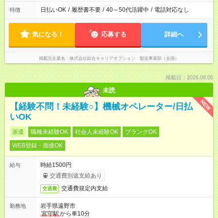
日払いOK
/
履歴書不要
/
40～50代活躍中
/
電話対応なし
特徴
気になる！
応募する
詳細へ
掲載元企業名
株式会社綜合キャリアオプション 製造事業部（全国）
掲載日：2026.08.05
未読
NEW
【経験不問！未経験○】機械オペレーター/日払
いOK
派遣
職種未経験OK
社会人未経験OK
ブランクOK
WEB登録・面接OK
時給1500円
給与
交通費別途支給あり
交通費規定内支給
交通費
岩手県遠野市
勤務地
宮守駅
から車10分