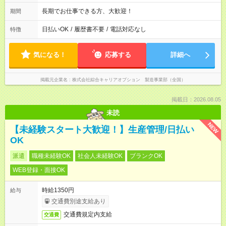
長期でお仕事できる方、大歓迎！
期間
日払いOK
/
履歴書不要
/
電話対応なし
特徴
気になる！
応募する
詳細へ
掲載元企業名
株式会社綜合キャリアオプション 製造事業部（全国）
掲載日：2026.08.05
未読
NEW
【未経験スタート大歓迎！】生産管理/日払い
OK
派遣
職種未経験OK
社会人未経験OK
ブランクOK
WEB登録・面接OK
時給1350円
給与
交通費別途支給あり
交通費規定内支給
交通費