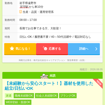
岩手県遠野市
勤務地
宮守駅
から車10分
生産・品質・運用管理系
08:00～17:00
勤務時間
長期でお仕事できる方、大歓迎！
期間
日払いOK
/
履歴書不要
/
40～50代活躍中
/
電話対応なし
特徴
気になる！
応募する
詳細へ
掲載元企業名
株式会社綜合キャリアオプション 製造事業部（全国）
掲載日：2026.08.05
未読
NEW
【未経験から安心スタート！】器材を使用した
組立/日払いOK
派遣
職種未経験OK
社会人未経験OK
ブランクOK
WEB登録・面接OK