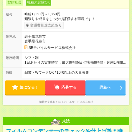
契約社員
職種未経験OK
時給1,850円～1,850円
給与
頑張りや成果をしっかり評価する環境です！
交通費別途支給あり
岩手県花巻市
勤務地
岩手県花巻市
SBモバイルサービス株式会社
シフト制
勤務時間
1日あたりの実働時間：最大8時間/日 ◎実働8時間・休憩1時間 ◎
残業は月平均5時間程度です
副業・WワークOK / 10名以上の大量募集
特徴
気になる！
応募する
詳細へ
掲載元企業名
SBモバイルサービス株式会社
未読
フィルムコンデンサーのチェックや仕上げ等＊時