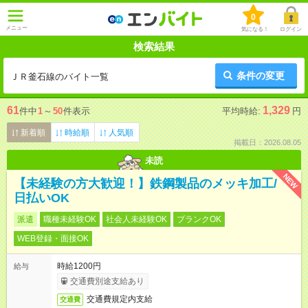
0
メニュー
気になる！
ログイン
検索結果
条件の変更
ＪＲ釜石線のバイト一覧
61
1,329
件中
1
～
50
件表示
平均時給:
円
新着順
時給順
人気順
掲載日：2026.08.05
未読
NEW
【未経験の方大歓迎！】鉄鋼製品のメッキ加工/
日払いOK
派遣
職種未経験OK
社会人未経験OK
ブランクOK
WEB登録・面接OK
時給1200円
給与
交通費別途支給あり
交通費規定内支給
交通費