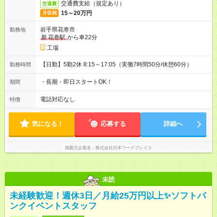
交通費支給（規定あり）
交通費
15～20万円
月収例
岩手県花巻市
勤務地
新
花巻駅
から車22分
工場
【日勤】5勤2休 8:15～17:05（実働7時間50分/休憩60分）
勤務時間
・長期・即日スタートOK！
期間
電話対応なし
特徴
気になる！
応募する
詳細へ
掲載元企業名
株式会社日本ワークプレイス
未読
未経験歓迎！週休3日／月給25万円以上✨ソフトバ
ンクイベントスタッフ