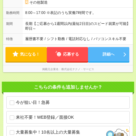
その他製造
8:00～17:00 ※表記のうち実働7時間です。
勤務時間
長期【ご応募から1週間以内(最短2日目)のスピード就業が可能】
期間
即日～
履歴書不要
/
シフト勤務
/
電話対応なし
/
パソコンスキル不要
特徴
気になる！
応募する
詳細へ
掲載元企業名
株式会社テクノ・サービス
こちらの条件も追加しませんか？
今が狙い目！急募
来社不要！WEB登録／面接OK
大量募集中！10名以上の大量募集