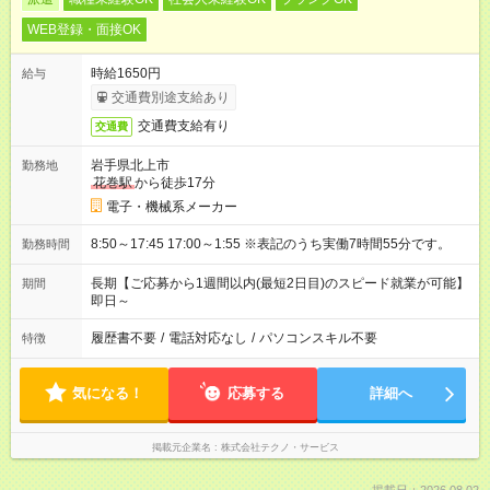
WEB登録・面接OK
時給1650円
給与
交通費別途支給あり
交通費支給有り
交通費
岩手県北上市
勤務地
花巻駅
から徒歩17分
電子・機械系メーカー
8:50～17:45 17:00～1:55 ※表記のうち実働7時間55分です。
勤務時間
長期【ご応募から1週間以内(最短2日目)のスピード就業が可能】
期間
即日～
履歴書不要
/
電話対応なし
/
パソコンスキル不要
特徴
気になる！
応募する
詳細へ
掲載元企業名
株式会社テクノ・サービス