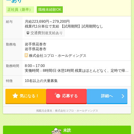
ーあり
正社員（新卒）
職種未経験OK
月給223,690円～279,200円
給与
残業代1分単位で支給 【試用期間】試用期間なし
交通費別途支給あり
岩手県花巻市
勤務地
岩手県花巻市
株式会社コプロ・ホールディングス
8:00～17:00
勤務時間
実働時間：8時間/日 休憩1時間 残業はほとんどなく、定時で帰れ
る日が多い働き方です。 毎日の業務は進捗管理や事務が中心な
ので、 「今日やるべき仕事」が終われば、自然と区切りをつけ
10名以上の大量募集
特徴
やすいのが特長。 突発的な対応も少なく、無理をさせない働き
方を大切にしています。
気になる！
応募する
詳細へ
掲載元企業名
株式会社コプロ・ホールディングス
未読