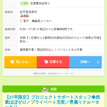
交通費支給有り
交通費
岩手県花巻市
勤務地
花巻駅
電子・機械系メーカー
8:20～17:20 ※表記のうち実働8時間です。
勤務時間
長期【ご応募から1週間以内(最短2日目)のスピード就業が可能】
期間
即日～
履歴書不要
/
電話対応なし
/
パソコンスキル不要
特徴
気になる！
応募する
詳細へ
掲載元企業名
株式会社テクノ・サービス
未読
【27卒限定】プロジェクトサポートスタッフ◆残
業ほぼゼロ／プライベート充実／専属リクルータ