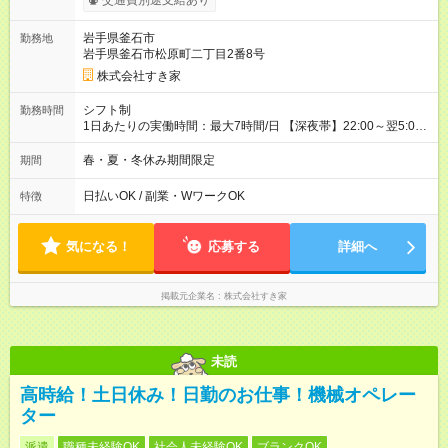
交通費別途支給あり
試用期間の実態は30日（※条件変更なし）ですが、切り上げで
一ヶ月とさせていただきます。 研修制度あり：15時間(研修中も
岩手県釜石市
勤務地
同時給）
岩手県釜石市松原町二丁目2番8号
株式会社すき家
シフト制
勤務時間
1日あたりの実働時間：最大7時間/日 【深夜帯】22:00～翌5:00
週2日～・1日2h～OK◎ ※22:00から翌5:00までは18歳以上の方
のみ勤務可能です（18歳未満の深夜業務禁止のため） ★深夜で
春・夏・冬休み期間限定
期間
も安心して働けます★ すき家では、ワンオペを禁止していま
す。 必ず、2名以上での勤務を行いますので、安心して働けま
日払いOK / 副業・WワークOK
特徴
す。
気になる！
応募する
詳細へ
掲載元企業名
株式会社すき家
未読
高時給！土日休み！日勤のお仕事！機械オペレー
ター
派遣
職種未経験OK
社会人未経験OK
ブランクOK