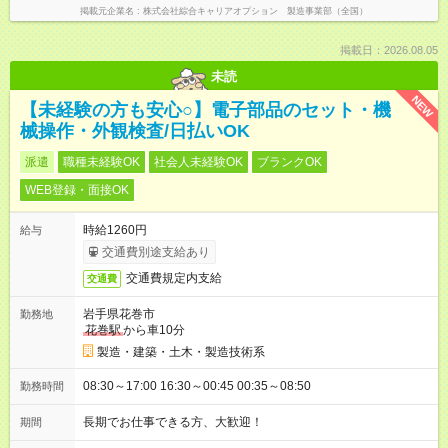
掲載元企業名
株式会社綜合キャリアオプション 製造事業部（全国）
掲載日：2026.08.05
未読
NEW
【未経験の方も安心○】電子部品のセット・機
械操作・外観検査/日払いOK
派遣
職種未経験OK
社会人未経験OK
ブランクOK
WEB登録・面接OK
時給1260円
給与
交通費別途支給あり
交通費規定内支給
交通費
岩手県花巻市
勤務地
花巻駅
から車10分
製造・建築・土木・製造技術系
08:30～17:00 16:30～00:45 00:35～08:50
勤務時間
長期でお仕事できる方、大歓迎！
期間