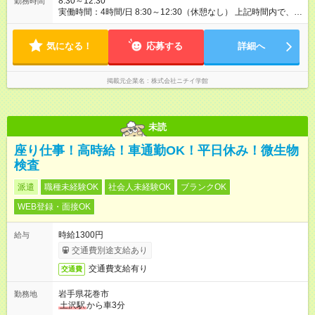
8:30～12:30
勤務時間
実働時間：4時間/日 8:30～12:30（休憩なし） 上記時間内で、週
3～4日勤務
気になる！
応募する
詳細へ
掲載元企業名
株式会社ニチイ学館
未読
座り仕事！高時給！車通勤OK！平日休み！微生物
検査
派遣
職種未経験OK
社会人未経験OK
ブランクOK
WEB登録・面接OK
時給1300円
給与
交通費別途支給あり
交通費支給有り
交通費
岩手県花巻市
勤務地
土沢駅
から車3分