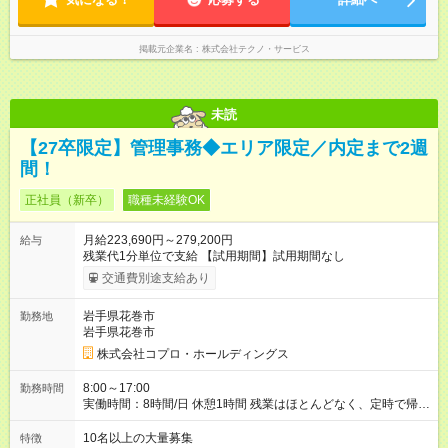
掲載元企業名
株式会社テクノ・サービス
未読
【27卒限定】管理事務◆エリア限定／内定まで2週
間！
正社員（新卒）
職種未経験OK
月給223,690円～279,200円
給与
残業代1分単位で支給 【試用期間】試用期間なし
交通費別途支給あり
岩手県花巻市
勤務地
岩手県花巻市
株式会社コプロ・ホールディングス
8:00～17:00
勤務時間
実働時間：8時間/日 休憩1時間 残業はほとんどなく、定時で帰れ
る日が多い働き方です。 毎日の業務は進捗管理や事務が中心な
ので、 「今日やるべき仕事」が終われば、自然と区切りをつけ
10名以上の大量募集
特徴