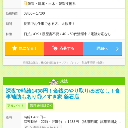
製造・建築・土木・製造技術系
08:00～17:00
勤務時間
長期でお仕事できる方、大歓迎！
期間
日払いOK
/
履歴書不要
/
40～50代活躍中
/
電話対応なし
特徴
気になる！
応募する
詳細へ
掲載元企業名
株式会社綜合キャリアオプション 製造事業部（全国）
未読
深夜で時給1438円！金銭のやり取りほぼなし！食
事補助もあり◎／すき家 釜石店
アルバイト
職種未経験OK
時給1,438円～
給与
深夜時給（22時～翌5時）：1438円 【試用期間】試用期間あり
試用期間の長さ：1ヶ月 雇用形態、給与は本採用時と同じです。