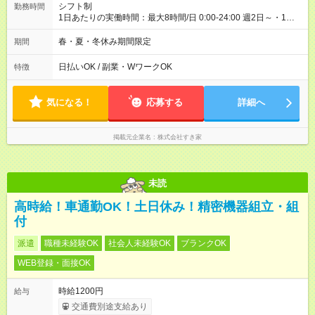
シフト制
勤務時間
1日あたりの実働時間：最大8時間/日 0:00-24:00 週2日～・1日
2h～OK ＜シフト例＞ 〇朝帯 5:00-9:00 〇昼帯 9:00-14:00 〇午
後帯 14:00-18:00 〇夜帯 18:00-22:00 〇深夜帯 22:00-翌5:00 基
春・夏・冬休み期間限定
期間
本は固定シフトですが家庭の都合などイレギュラーには対応し
ます♪
日払いOK / 副業・WワークOK
特徴
気になる！
応募する
詳細へ
掲載元企業名
株式会社すき家
未読
高時給！車通勤OK！土日休み！精密機器組立・組
付
派遣
職種未経験OK
社会人未経験OK
ブランクOK
WEB登録・面接OK
時給1200円
給与
交通費別途支給あり