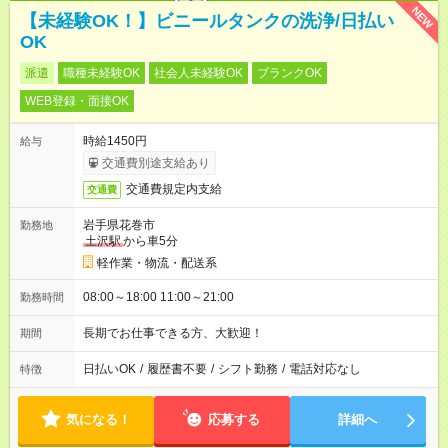
NEW
【未経験OK！】ビニールタンクの洗浄/日払い
OK
派遣
職種未経験OK
社会人未経験OK
ブランクOK
WEB登録・面接OK
時給1450円
給与
交通費別途支給あり
交通費規定内支給
交通費
岩手県花巻市
勤務地
土沢駅
から車5分
軽作業・物流・配送系
08:00～18:00 11:00～21:00
勤務時間
長期でお仕事できる方、大歓迎！
期間
日払いOK
/
履歴書不要
/
シフト勤務
/
電話対応なし
特徴
気になる！
応募する
詳細へ