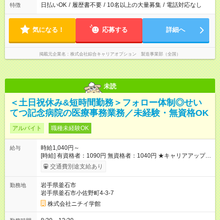
日払いOK
/
履歴書不要
/
10名以上の大量募集
/
電話対応なし
特徴
気になる！
応募する
詳細へ
掲載元企業名
株式会社綜合キャリアオプション 製造事業部（全国）
未読
＜土日祝休み&短時間勤務＞フォロー体制◎せい
てつ記念病院の医療事務業務／未経験・無資格OK
アルバイト
職種未経験OK
時給1,040円～
給与
[時給] 有資格者：1090円 無資格者：1040円 ★キャリアアップ制
度あり 進級により給与がアップします！ 【試用期間】試用期間
交通費別途支給あり
あり 試用期間の長さ：3ヶ月 雇用形態、給与は本採用時と同じ
です。
岩手県釜石市
勤務地
岩手県釜石市小佐野町4-3-7
株式会社ニチイ学館