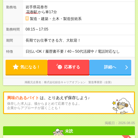
岩手県花巻市
勤務地
花巻駅
から車17分
製造・建築・土木・製造技術系
08:15～17:05
勤務時間
長期でお仕事できる方、大歓迎！
期間
日払いOK
/
履歴書不要
/
40～50代活躍中
/
電話対応なし
特徴
気になる！
応募する
詳細へ
掲載元企業名
株式会社綜合キャリアオプション 製造事業部（全国）
興味のあるバイト
は、とりあえず保存しよう♪
保存した求人は、後からまとめて応募できるよ。
企業からアプローチが届くことも！
掲載日：2026.08.05
未読