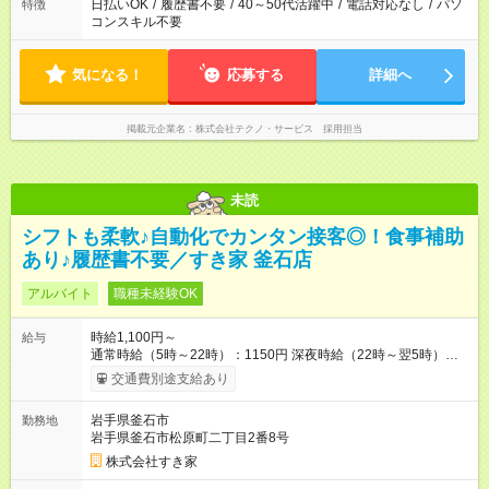
日払いOK
/
履歴書不要
/
40～50代活躍中
/
電話対応なし
/
パソ
特徴
コンスキル不要
気になる！
応募する
詳細へ
掲載元企業名
株式会社テクノ・サービス 採用担当
未読
シフトも柔軟♪自動化でカンタン接客◎！食事補助
あり♪履歴書不要／すき家 釜石店
アルバイト
職種未経験OK
時給1,100円～
給与
通常時給（5時～22時）：1150円 深夜時給（22時～翌5時）：
1438円 高校生時給：1100円 【特別手当】早朝手当（5：00-9：
交通費別途支給あり
00）時給+150円 【試用期間】試用期間あり 試用期間の長さ：1
ヶ月 雇用形態、給与は本採用時と同じです。 試用期間の実態は
岩手県釜石市
勤務地
30日（※条件変更なし）ですが、切り上げで一ヶ月とさせてい
岩手県釜石市松原町二丁目2番8号
ただきます。 研修制度あり：15時間(研修中も同時給）
株式会社すき家