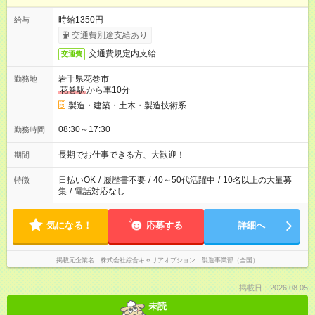
時給1350円
給与
交通費別途支給あり
交通費規定内支給
交通費
岩手県花巻市
勤務地
花巻駅
から車10分
製造・建築・土木・製造技術系
08:30～17:30
勤務時間
長期でお仕事できる方、大歓迎！
期間
日払いOK
/
履歴書不要
/
40～50代活躍中
/
10名以上の大量募
特徴
集
/
電話対応なし
気になる！
応募する
詳細へ
掲載元企業名
株式会社綜合キャリアオプション 製造事業部（全国）
掲載日：2026.08.05
未読