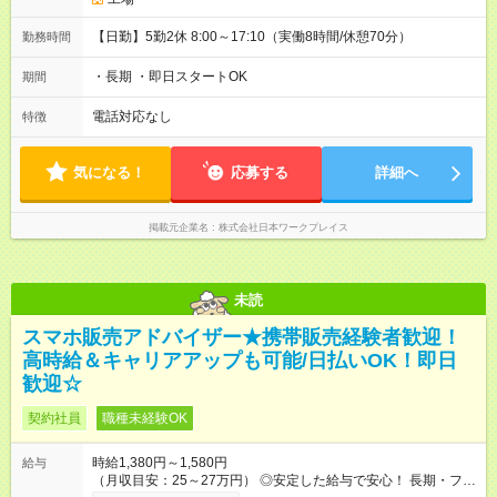
【日勤】5勤2休 8:00～17:10（実働8時間/休憩70分）
勤務時間
・長期 ・即日スタートOK
期間
電話対応なし
特徴
気になる！
応募する
詳細へ
掲載元企業名
株式会社日本ワークプレイス
未読
スマホ販売アドバイザー★携帯販売経験者歓迎！
高時給＆キャリアアップも可能/日払いOK！即日
歓迎☆
契約社員
職種未経験OK
時給1,380円～1,580円
給与
（月収目安：25～27万円） ◎安定した給与で安心！ 長期・フル