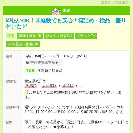
掲載日：2026.08.01
未読
即払いOK！未経験でも安心＊箱詰め・検品・盛り
付けなど
派遣
職種未経験OK
社会人未経験OK
ブランクOK
WEB登録・面接OK
時給1050円～1250円 ★Wワーク不可
給与
交通費別途支給あり
交通費全額支給
交通費
青森県八戸市
勤務地
八戸駅
/
大久喜駅
/
金浜駅
/
…
八戸市など…勤務地多数！通いやすい勤務地をご紹介しま
す。
週5フルタイムがメインです！ ＜勤務時間の例＞ 8:00～17:00
勤務時間
8:30～17:30 9:00～18:00 10:00～19:00 20:30～翌5:30 など ★
その他にも勤務時間多数！ 日勤のみ、残業なし、交替制など
ご希望を教えてください！
即日～長期 ★応募から「最短2日後」に勤務OK！スタート日は
期間
ご相談ください。★急募です！