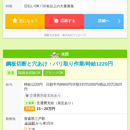
(1) 10:00～19:00 (2) 11:00～20:00 (3) 12:00～21:00 など ◎
いずれも実働8時間・休憩1時間です。中抜けシフトなどはあり
日払いOK / 10名以上の大量募集
特徴
ません。 ◎残業は少なく、月10時間未満です。「残業代で稼ぎ
たい」などあれば相談に応じますのでおっしゃってください！
気になる！
応募する
詳細へ
掲載元企業名
株式会社フェローズ
未読
鋼板切断と穴あけ・バリ取り作業/時給1220円
派遣
職種未経験OK
ブランクOK
時給1220円 日額平均8960円/月額19万5200円/残込20万2825
給与
円
交通費別途支給あり
交通費支給（規定あり）
交通費
15～20万円
月収例
青森県三戸郡
勤務地
金浜駅
から車15分
工場