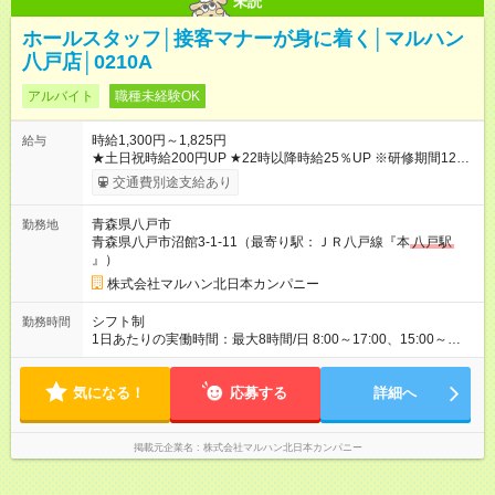
未読
ホールスタッフ│接客マナーが身に着く│マルハン
八戸店│0210A
アルバイト
職種未経験OK
時給1,300円～1,825円
給与
★土日祝時給200円UP ★22時以降時給25％UP ※研修期間125時
間(最大250時間)までは、時給1250円 【試用期間】試用期間な
交通費別途支給あり
し
青森県八戸市
勤務地
青森県八戸市沼館3-1-11（最寄り駅：ＪＲ八戸線『本
八戸駅
』）
株式会社マルハン北日本カンパニー
シフト制
勤務時間
1日あたりの実働時間：最大8時間/日 8:00～17:00、15:00～
24:00 実働1日4時間 ・最低勤務日数：週2日 ★フリーター・学
生・既婚者・未経験者歓迎！ ★土か日勤務できる方歓迎
気になる！
応募する
詳細へ
掲載元企業名
株式会社マルハン北日本カンパニー