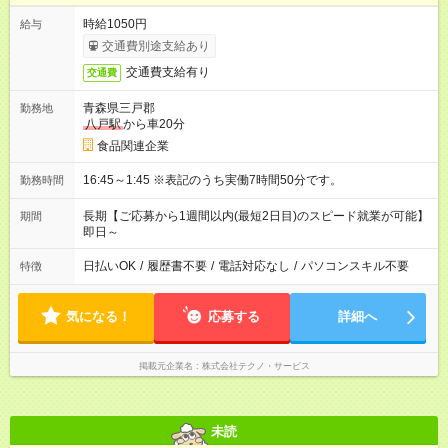
時給1050円
給与
交通費別途支給あり
交通費支給有り
交通費
青森県三戸郡
勤務地
八戸駅
から車20分
食品関連企業
16:45～1:45 ※表記のうち実働7時間50分です。
勤務時間
長期【ご応募から1週間以内(最短2日目)のスピード就業が可能】
期間
即日～
日払いOK
/
履歴書不要
/
電話対応なし
/
パソコンスキル不要
特徴
気になる！
応募する
詳細へ
掲載元企業名
株式会社テクノ・サービス
未読