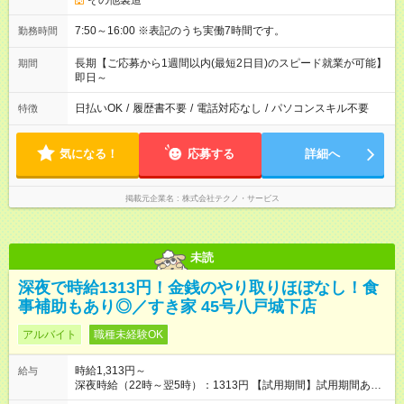
その他製造
7:50～16:00 ※表記のうち実働7時間です。
勤務時間
長期【ご応募から1週間以内(最短2日目)のスピード就業が可能】
期間
即日～
日払いOK
/
履歴書不要
/
電話対応なし
/
パソコンスキル不要
特徴
気になる！
応募する
詳細へ
掲載元企業名
株式会社テクノ・サービス
未読
深夜で時給1313円！金銭のやり取りほぼなし！食
事補助もあり◎／すき家 45号八戸城下店
アルバイト
職種未経験OK
時給1,313円～
給与
深夜時給（22時～翌5時）：1313円 【試用期間】試用期間あり
試用期間の長さ：1ヶ月 雇用形態、給与は本採用時と同じです。