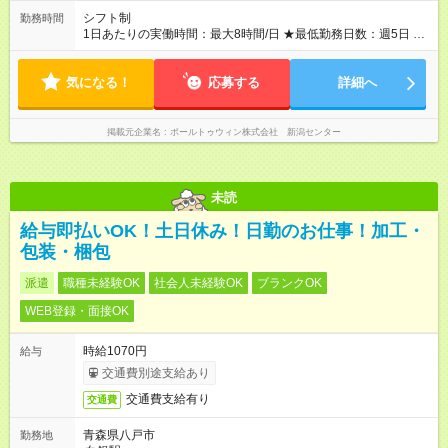
シフト制
勤務時間
1日あたりの実働時間：最大8時間/日 ★最低勤務日数：週5日 ★1
日あたりの実働時間：8時間 ※週4日勤務、短時間勤務のご希望
は面接内でご相談ください(^^)
気になる！
応募する
詳細へ
掲載元企業名
ポールトゥウィン株式会社 新潟センター
未読
給与即払いOK！土日休み！日勤のお仕事！加工・
包装・梱包
派遣
職種未経験OK
社会人未経験OK
ブランクOK
WEB登録・面接OK
時給1070円
給与
交通費別途支給あり
交通費支給有り
交通費
青森県八戸市
勤務地