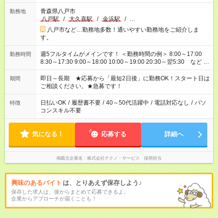
青森県八戸市
勤務地
八戸駅
/
大久喜駅
/
金浜駅
/
…
八戸市など…勤務地多数！通いやすい勤務地をご紹介しま
す。
週5フルタイムがメインです！ ＜勤務時間の例＞ 8:00～17:00
勤務時間
8:30～17:30 9:00～18:00 10:00～19:00 20:30～翌5:30 など ★
その他にも勤務時間多数！ 日勤のみ、残業なし、交替制など
ご希望を教えてください！
即日～長期 ★応募から「最短2日後」に勤務OK！スタート日は
期間
ご相談ください。★急募です！
日払いOK
/
履歴書不要
/
40～50代活躍中
/
電話対応なし
/
パソ
特徴
コンスキル不要
気になる！
応募する
詳細へ
掲載元企業名
株式会社テクノ・サービス 採用担当
興味のあるバイト
は、とりあえず保存しよう♪
保存した求人は、後からまとめて応募できるよ。
企業からアプローチが届くことも！