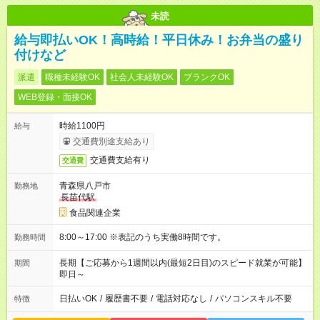
未読
給与即払いOK！高時給！平日休み！お弁当の盛り
付けなど
派遣
職種未経験OK
社会人未経験OK
ブランクOK
WEB登録・面接OK
時給1100円
給与
交通費別途支給あり
交通費支給有り
交通費
青森県八戸市
勤務地
長苗代駅
食品関連企業
8:00～17:00 ※表記のうち実働8時間です。
勤務時間
長期【ご応募から1週間以内(最短2日目)のスピード就業が可能】
期間
即日～
日払いOK
/
履歴書不要
/
電話対応なし
/
パソコンスキル不要
特徴