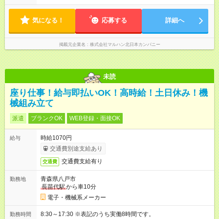
24:00 実働1日4時間 ・最低勤務日数：週2日 ★フリーター・学
生・既婚者・未経験者歓迎！ ★土か日勤務できる方歓迎
気になる！
応募する
詳細へ
掲載元企業名
株式会社マルハン北日本カンパニー
未読
座り仕事！給与即払いOK！高時給！土日休み！機
械組み立て
派遣
ブランクOK
WEB登録・面接OK
時給1070円
給与
交通費別途支給あり
交通費支給有り
交通費
青森県八戸市
勤務地
長苗代駅
から車10分
電子・機械系メーカー
8:30～17:30 ※表記のうち実働8時間です。
勤務時間