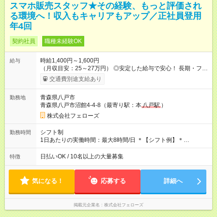
スマホ販売スタッフ★その経験、もっと評価され
る環境へ！収入もキャリアもアップ／正社員登用
年4回
契約社員
職種未経験OK
時給1,400円～1,600円
給与
（月収目安：25～27万円） ◎安定した給与で安心！ 長期・フル
タイムで勤務いただける方にお越しいただきたいと思っていま
交通費別途支給あり
す。シフトが削られることはないので、安定した給与が入りま
す。 ◎日払い・週払いもOK！※規定あり すぐに働きたい、稼ぎ
青森県八戸市
勤務地
たいという人もいると思います。このあたりは柔軟に対応する
青森県八戸市沼館4-4-8（最寄り駅：本
八戸駅
）
ので、お気軽にご相談ください！ ※2ヶ月の試用期間がありま
す。その間の給与・待遇に変更はありません。 【試用期間】試
株式会社フェローズ
用期間あり 試用期間の長さ：2ヶ月 雇用形態、給与は本採用時
と同じです。
シフト制
勤務時間
1日あたりの実働時間：最大8時間/日 ＊【シフト例】＊
(1) 10:00～19:00 (2) 11:00～20:00 (3) 12:00～21:00 など ◎
いずれも実働8時間・休憩1時間です。中抜けシフトなどはあり
日払いOK / 10名以上の大量募集
特徴
ません。 ◎残業は少なく、月10時間未満です。「残業代で稼ぎ
たい」などあれば相談に応じますのでおっしゃってください！
気になる！
応募する
詳細へ
掲載元企業名
株式会社フェローズ