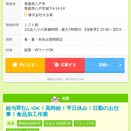
試用期間の実態は30日（※条件変更なし）ですが、切り上げで
青森県八戸市
勤務地
一ヶ月とさせていただきます。 研修制度あり：15時間(研修中も
青森県八戸市城下4-14-14
同時給）
株式会社すき家
シフト制
勤務時間
1日あたりの実働時間：最大7時間/日 【深夜帯】22:00～翌5:00
週2日～・1日2h～OK◎ ※22:00から翌5:00までは18歳以上の方
のみ勤務可能です（18歳未満の深夜業務禁止のため） ★深夜で
春・夏・冬休み期間限定
期間
も安心して働けます★ すき家では、ワンオペを禁止していま
す。 必ず、2名以上での勤務を行いますので、安心して働けま
副業・WワークOK
特徴
す。
気になる！
応募する
詳細へ
掲載元企業名
株式会社すき家
未読
給与即払いOK！高時給！平日休み！日勤のお仕
事！食品加工作業
派遣
職種未経験OK
社会人未経験OK
ブランクOK