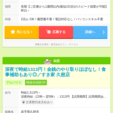
長期【ご応募から1週間以内(最短2日目)のスピード就業が可能】
期間
即日～
日払いOK
/
履歴書不要
/
電話対応なし
/
パソコンスキル不要
特徴
気になる！
応募する
詳細へ
掲載元企業名
株式会社テクノ・サービス
未読
深夜で時給1313円！金銭のやり取りほぼなし！食
事補助もあり◎／すき家 久慈店
アルバイト
職種未経験OK
時給1,313円～
給与
深夜時給（22時～翌5時）：1313円 【試用期間】試用期間あり
試用期間の長さ：1ヶ月 雇用形態、給与は本採用時と同じです。
交通費別途支給あり
試用期間の実態は30日（※条件変更なし）ですが、切り上げで
一ヶ月とさせていただきます。 研修制度あり：15時間(研修中も
岩手県久慈市
勤務地
同時給）