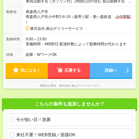
車両活動手当（ガソリン代）1時間110円含む 祝日勤務手当 1
日500円 車両保険補助 1か月500円 【試用期間】試用期間あり
試用期間の長さ：3ヶ月 雇用形態、給与は本採用時と同じです。
青森県八戸市
勤務地
青森県八戸市小中野2-6-19（最寄り駅：青い森鉄道
小中野駅
）
株式会社 南山デイリーサービス
9:00～13:00
勤務時間
実働時間：4時間/日 配達軒数によって勤務時間が代わります
副業・WワークOK
特徴
気になる！
応募する
詳細へ
掲載元企業名
株式会社 南山デイリーサービス
こちらの条件も追加しませんか？
今が狙い目！急募
来社不要！WEB登録／面接OK