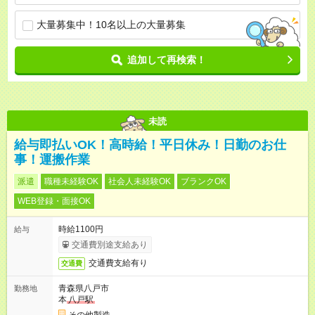
大量募集中！10名以上の大量募集
追加して再検索！
未読
給与即払いOK！高時給！平日休み！日勤のお仕
事！運搬作業
派遣
職種未経験OK
社会人未経験OK
ブランクOK
WEB登録・面接OK
時給1100円
給与
交通費別途支給あり
交通費支給有り
交通費
青森県八戸市
勤務地
本
八戸駅