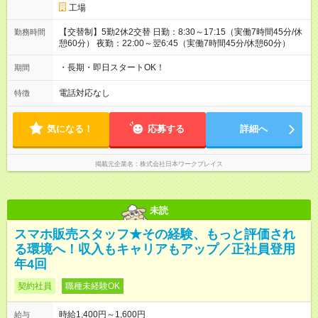
工場
【交替制】5勤2休2交替 日勤：8:30～17:15（実働7時間45分/休
勤務時間
憩60分） 夜勤：22:00～翌6:45（実働7時間45分/休憩60分）
・長期・即日スタートOK！
期間
電話対応なし
特徴
気になる！
応募する
詳細へ
掲載元企業名
株式会社日本ワークプレイス
未読
スマホ販売スタッフ★その経験、もっと評価され
る環境へ！収入もキャリアもアップ／正社員登用
年4回
契約社員
職種未経験OK
時給1,400円～1,600円
給与