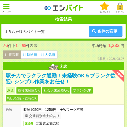
0
メニュー
気になる！
ログイン
検索結果
条件の変更
ＪＲ八戸線のバイト一覧
76
1,233
件中
1
～
50
件表示
平均時給:
円
新着順
時給順
人気順
掲載日：2026.08.07
未読
NEW
駅チカでラクラク通勤！未経験OK＆ブランク歓
迎○シンプル作業をお任せ！
派遣
職種未経験OK
社会人未経験OK
ブランクOK
WEB登録・面接OK
時給1050円～1250円 ★Wワーク不可
給与
交通費別途支給あり
交通費全額支給
交通費