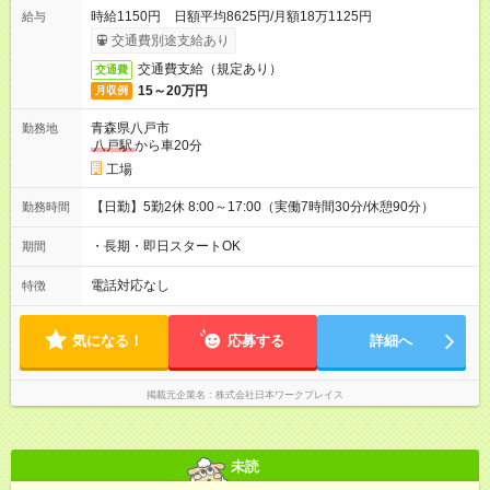
時給1150円 日額平均8625円/月額18万1125円
給与
交通費別途支給あり
交通費支給（規定あり）
交通費
15～20万円
月収例
青森県八戸市
勤務地
八戸駅
から車20分
工場
【日勤】5勤2休 8:00～17:00（実働7時間30分/休憩90分）
勤務時間
・長期・即日スタートOK
期間
電話対応なし
特徴
気になる！
応募する
詳細へ
掲載元企業名
株式会社日本ワークプレイス
未読