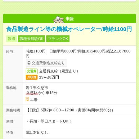
未読
食品製造ライン等の機械オペレーター/時給1100円
派遣
職種未経験OK
ブランクOK
時給1100円 日額平均8800円/月額18万4800円/残込21万7800
給与
円
交通費別途支給あり
交通費支給（規定あり）
交通費
15～20万円
月収例
岩手県久慈市
勤務地
久慈駅
から車15分
工場
【日勤】5勤2休 8:00～17:00（実働8時間/休憩60分）
勤務時間
・長期・即日スタートOK！
期間
電話対応なし
特徴