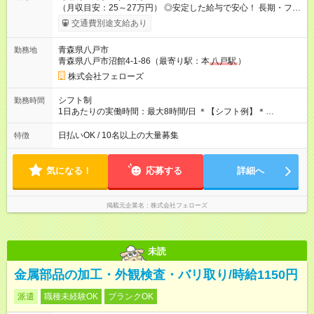
（月収目安：25～27万円） ◎安定した給与で安心！ 長期・フル
タイムで勤務いただける方にお越しいただきたいと思っていま
交通費別途支給あり
す。シフトが削られることはないので、安定した給与が入りま
す。 ◎日払い・週払いもOK！※規定あり すぐに働きたい、稼ぎ
青森県八戸市
勤務地
たいという人もいると思います。このあたりは柔軟に対応する
青森県八戸市沼館4-1-86（最寄り駅：本
八戸駅
）
ので、お気軽にご相談ください！ ※2ヶ月の試用期間がありま
す。その間の給与・待遇に変更はありません。 【試用期間】試
株式会社フェローズ
用期間あり 試用期間の長さ：2ヶ月 雇用形態、給与は本採用時
と同じです。
シフト制
勤務時間
1日あたりの実働時間：最大8時間/日 ＊【シフト例】＊
(1) 10:00～19:00 (2) 11:00～20:00 (3) 12:00～21:00 など ◎
いずれも実働8時間・休憩1時間です。中抜けシフトなどはあり
日払いOK / 10名以上の大量募集
特徴
ません。 ◎残業は少なく、月10時間未満です。「残業代で稼ぎ
たい」などあれば相談に応じますのでおっしゃってください！
気になる！
応募する
詳細へ
掲載元企業名
株式会社フェローズ
未読
金属部品の加工・外観検査・バリ取り/時給1150円
派遣
職種未経験OK
ブランクOK