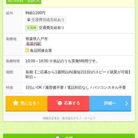
WEB登録・面接OK
時給1100円
給与
交通費別途支給あり
交通費支給有り
交通費
青森県八戸市
勤務地
長苗代駅
食品関連企業
10:00～16:00 ※表記のうち実働5時間です。
勤務時間
長期【ご応募から1週間以内(最短2日目)のスピード就業が可能】
期間
即日～
日払いOK
/
履歴書不要
/
電話対応なし
/
パソコンスキル不要
特徴
気になる！
応募する
詳細へ
掲載元企業名
株式会社テクノ・サービス