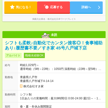
気になる！
応募する
詳細へ
掲載元企業名
株式会社日本ワークプレイス
未読
シフトも柔軟♪自動化でカンタン接客◎！食事補助
あり♪履歴書不要／すき家 45号八戸城下店
アルバイト
職種未経験OK
時給1,029円～
給与
通常時給（5時～22時）：1050円 深夜時給（22時～翌5時）：
1313円 高校生時給：1029円 【特別手当】早朝手当（5：00-9：
00）時給+150円 【試用期間】試用期間あり 試用期間の長さ：1
青森県八戸市
勤務地
ヶ月 雇用形態、給与は本採用時と同じです。 試用期間の実態は
青森県八戸市城下4-14-14
30日（※条件変更なし）ですが、切り上げで一ヶ月とさせてい
株式会社すき家
ただきます。 研修制度あり：15時間(研修中も同時給）
シフト制
勤務時間
1日あたりの実働時間：最大8時間/日 0:00-24:00 週2日～・1日
2h～OK ＜シフト例＞ 〇朝帯 5:00-9:00 〇昼帯 9:00-14:00 〇午
後帯 14:00-18:00 〇夜帯 18:00-22:00 〇深夜帯 22:00-翌5:00 基
春・夏・冬休み期間限定
期間