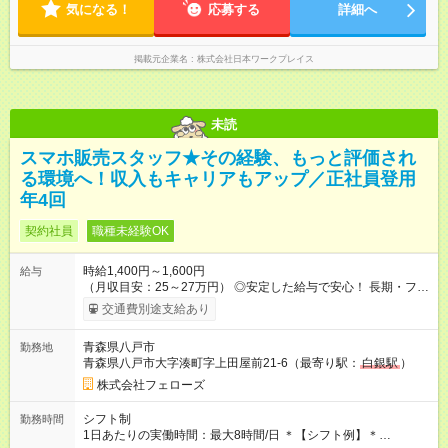
気になる！
応募する
詳細へ
掲載元企業名
株式会社日本ワークプレイス
未読
スマホ販売スタッフ★その経験、もっと評価され
る環境へ！収入もキャリアもアップ／正社員登用
年4回
契約社員
職種未経験OK
時給1,400円～1,600円
給与
（月収目安：25～27万円） ◎安定した給与で安心！ 長期・フル
タイムで勤務いただける方にお越しいただきたいと思っていま
交通費別途支給あり
す。シフトが削られることはないので、安定した給与が入りま
す。 ◎日払い・週払いもOK！※規定あり すぐに働きたい、稼ぎ
青森県八戸市
勤務地
たいという人もいると思います。このあたりは柔軟に対応する
青森県八戸市大字湊町字上田屋前21-6（最寄り駅：
白銀駅
）
ので、お気軽にご相談ください！ ※2ヶ月の試用期間がありま
す。その間の給与・待遇に変更はありません。 【試用期間】試
株式会社フェローズ
用期間あり 試用期間の長さ：2ヶ月 雇用形態、給与は本採用時
と同じです。
シフト制
勤務時間
1日あたりの実働時間：最大8時間/日 ＊【シフト例】＊