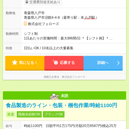
タイムで勤務いただける方にお越しいただきたいと思っていま
交通費別途支給あり
す。シフトが削られることはないので、安定した給与が入りま
す。 ◎日払い・週払いもOK！※規定あり すぐに働きたい、稼ぎ
青森県八戸市
勤務地
たいという人もいると思います。このあたりは柔軟に対応する
青森県八戸市沼館4-4-8（最寄り駅：本
八戸駅
）
ので、お気軽にご相談ください！ ※2ヶ月の試用期間がありま
す。その間の給与・待遇に変更はありません。 【試用期間】試
株式会社フェローズ
用期間あり 試用期間の長さ：2ヶ月 雇用形態、給与は本採用時
と同じです。
シフト制
勤務時間
1日あたりの実働時間：最大8時間/日 ＊【シフト例】＊
(1) 10:00～19:00 (2) 11:00～20:00 (3) 12:00～21:00 など ◎
いずれも実働8時間・休憩1時間です。中抜けシフトなどはあり
日払いOK / 10名以上の大量募集
特徴
ません。 ◎残業は少なく、月10時間未満です。「残業代で稼ぎ
たい」などあれば相談に応じますのでおっしゃってください！
気になる！
応募する
詳細へ
掲載元企業名
株式会社フェローズ
未読
食品製造のライン・包装・梱包作業/時給1100円
派遣
職種未経験OK
ブランクOK
時給1100円 日額平均1万175円/月額20万8587円/残込25万
給与