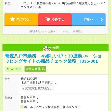
日払いOK
/
履歴書不要
/
40～50代活躍中
/
電話対応なし
/
パソ
特徴
コンスキル不要
気になる！
応募する
詳細へ
掲載元企業名
株式会社テクノ・サービス 採用担当
未読
青森八戸市勤務 ≪嬉しい17：30退勤♪≫ ショ
ッピングサイトの商品チェック業務_T335-001
アルバイト
職種未経験OK
時給1,029円～
給与
【試用期間】試用期間なし
交通費別途支給あり
青森県八戸市
勤務地
青森県八戸市
ポールトゥウィン株式会社 新潟センター