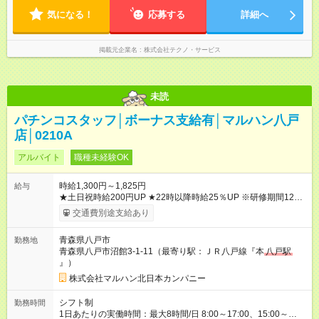
気になる！
応募する
詳細へ
掲載元企業名
株式会社テクノ・サービス
未読
パチンコスタッフ│ボーナス支給有│マルハン八戸
店│0210A
アルバイト
職種未経験OK
時給1,300円～1,825円
給与
★土日祝時給200円UP ★22時以降時給25％UP ※研修期間125時
間(最大250時間)までは、時給1250円 【試用期間】試用期間な
交通費別途支給あり
し
青森県八戸市
勤務地
青森県八戸市沼館3-1-11（最寄り駅：ＪＲ八戸線『本
八戸駅
』）
株式会社マルハン北日本カンパニー
シフト制
勤務時間
1日あたりの実働時間：最大8時間/日 8:00～17:00、15:00～