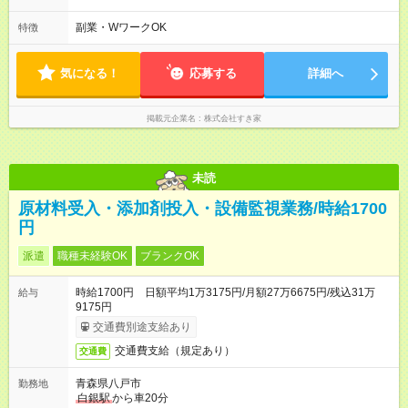
本は固定シフトですが家庭の都合などイレギュラーには対応し
ます♪
副業・WワークOK
特徴
気になる！
応募する
詳細へ
掲載元企業名
株式会社すき家
未読
原材料受入・添加剤投入・設備監視業務/時給1700
円
派遣
職種未経験OK
ブランクOK
時給1700円 日額平均1万3175円/月額27万6675円/残込31万
給与
9175円
交通費別途支給あり
交通費支給（規定あり）
交通費
青森県八戸市
勤務地
白銀駅
から車20分