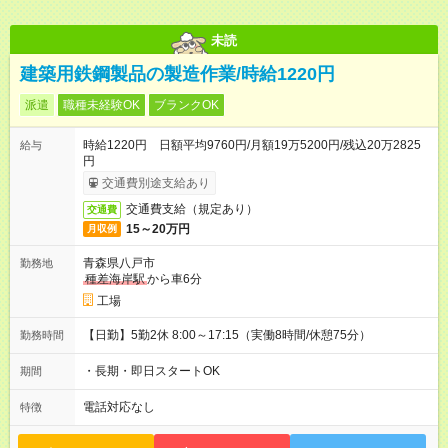
未読
建築用鉄鋼製品の製造作業/時給1220円
派遣
職種未経験OK
ブランクOK
時給1220円 日額平均9760円/月額19万5200円/残込20万2825
給与
円
交通費別途支給あり
交通費支給（規定あり）
交通費
15～20万円
月収例
青森県八戸市
勤務地
種差海岸駅
から車6分
工場
【日勤】5勤2休 8:00～17:15（実働8時間/休憩75分）
勤務時間
・長期・即日スタートOK
期間
電話対応なし
特徴