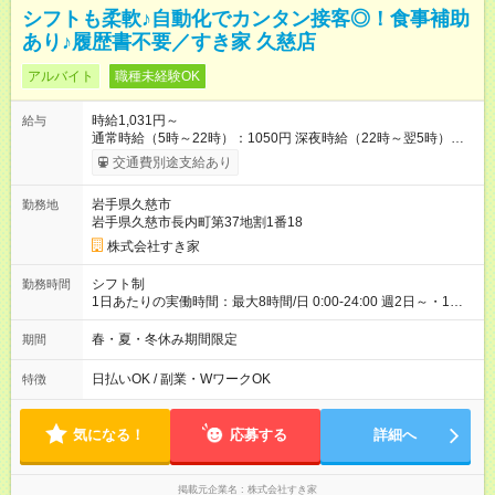
シフトも柔軟♪自動化でカンタン接客◎！食事補助
あり♪履歴書不要／すき家 久慈店
アルバイト
職種未経験OK
時給1,031円～
給与
通常時給（5時～22時）：1050円 深夜時給（22時～翌5時）：
1313円 高校生時給：1031円 【特別手当】早朝手当（5：00-9：
交通費別途支給あり
00）時給+150円 【試用期間】試用期間あり 試用期間の長さ：1
ヶ月 雇用形態、給与は本採用時と同じです。 試用期間の実態は
岩手県久慈市
勤務地
30日（※条件変更なし）ですが、切り上げで一ヶ月とさせてい
岩手県久慈市長内町第37地割1番18
ただきます。 研修制度あり：15時間(研修中も同時給）
株式会社すき家
シフト制
勤務時間
1日あたりの実働時間：最大8時間/日 0:00-24:00 週2日～・1日
2h～OK ＜シフト例＞ 〇朝帯 5:00-9:00 〇昼帯 9:00-14:00 〇午
後帯 14:00-18:00 〇夜帯 18:00-22:00 〇深夜帯 22:00-翌5:00 基
春・夏・冬休み期間限定
期間
本は固定シフトですが家庭の都合などイレギュラーには対応し
ます♪
日払いOK / 副業・WワークOK
特徴
気になる！
応募する
詳細へ
掲載元企業名
株式会社すき家