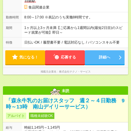
白銀駅
食品関連企業
8:00～17:00 ※表記のうち実働8時間です。
勤務時間
1ヶ月以上3ヶ月未満【ご応募から1週間以内(最短2日目)のスピ
期間
ード就業が可能】即日～
日払いOK
/
履歴書不要
/
電話対応なし
/
パソコンスキル不要
特徴
気になる！
応募する
詳細へ
掲載元企業名
株式会社テクノ・サービス
未読
「森永牛乳のお届けスタッフ 週２～４日勤務 9
時～13時 南山デイリーサービス）
アルバイト
職種未経験OK
時給1,145円～1,145円
給与