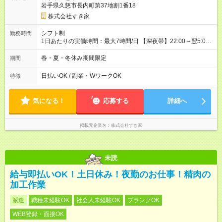
岩手県久慈市長内町第37地割1番18
株式会社すき家
シフト制
勤務時間
1日あたりの実働時間：最大7時間/日 【深夜帯】22:00～翌5:00
週2日～・1日2h～OK◎ ※22:00から翌5:00までは18歳以上の方
のみ勤務可能です（18歳未満の深夜業務禁止のため） ★深夜で
春・夏・冬休み期間限定
期間
も安心して働けます★ すき家では、ワンオペを禁止していま
す。 必ず、2名以上での勤務を行いますので、安心して働けま
日払いOK / 副業・WワークOK
特徴
す。
気になる！
応募する
詳細へ
掲載元企業名
株式会社すき家
未読
給与即払いOK！土日休み！夜勤のお仕事！精肉の
加工作業
派遣
職種未経験OK
社会人未経験OK
ブランクOK
WEB登録・面接OK