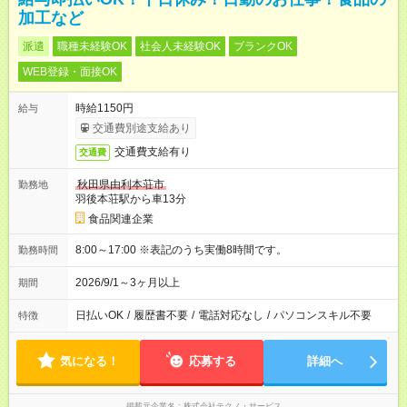
加工など
派遣
職種未経験OK
社会人未経験OK
ブランクOK
WEB登録・面接OK
時給1150円
給与
交通費別途支給あり
交通費支給有り
交通費
秋田県由利本荘市
勤務地
羽後本荘駅から車13分
食品関連企業
8:00～17:00 ※表記のうち実働8時間です。
勤務時間
2026/9/1～3ヶ月以上
期間
日払いOK
/
履歴書不要
/
電話対応なし
/
パソコンスキル不要
特徴
気になる！
応募する
詳細へ
掲載元企業名
株式会社テクノ・サービス