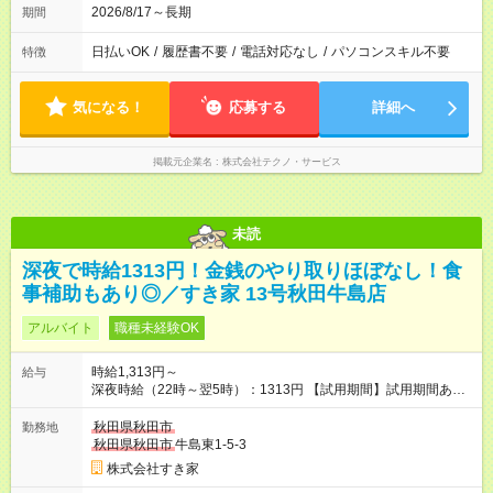
2026/8/17～長期
期間
日払いOK
/
履歴書不要
/
電話対応なし
/
パソコンスキル不要
特徴
気になる！
応募する
詳細へ
掲載元企業名
株式会社テクノ・サービス
未読
深夜で時給1313円！金銭のやり取りほぼなし！食
事補助もあり◎／すき家 13号秋田牛島店
アルバイト
職種未経験OK
時給1,313円～
給与
深夜時給（22時～翌5時）：1313円 【試用期間】試用期間あり
試用期間の長さ：1ヶ月 雇用形態、給与は本採用時と同じです。
試用期間の実態は30日（※条件変更なし）ですが、切り上げで
秋田県秋田市
勤務地
一ヶ月とさせていただきます。 研修制度あり：15時間(研修中も
秋田県秋田市
牛島東1-5-3
同時給）
株式会社すき家