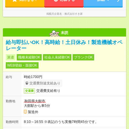
掲載元企業名
株式会社すき家
未読
給与即払いOK！高時給！土日休み！製造機械オペ
レーター
派遣
職種未経験OK
社会人未経験OK
ブランクOK
WEB登録・面接OK
時給1700円
給与
交通費別途支給あり
交通費支給有り
交通費
秋田県大館市
勤務地
大館駅から車5分
製造外
8:10～16:55 ※表記のうち実働7時間45分です。
勤務時間