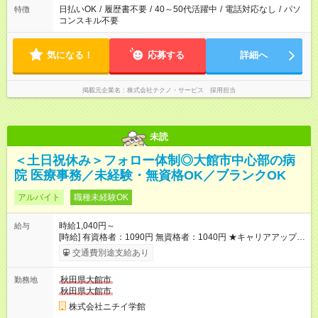
日払いOK
/
履歴書不要
/
40～50代活躍中
/
電話対応なし
/
パソ
特徴
コンスキル不要
気になる！
応募する
詳細へ
掲載元企業名
株式会社テクノ・サービス 採用担当
未読
＜土日祝休み＞フォロー体制◎大館市中心部の病
院 医療事務／未経験・無資格OK／ブランクOK
アルバイト
職種未経験OK
時給1,040円～
給与
[時給] 有資格者：1090円 無資格者：1040円 ★キャリアアップ制
度あり 進級により給与がアップします！ 【試用期間】試用期間
交通費別途支給あり
あり 試用期間の長さ：3ヶ月 雇用形態、給与は本採用時と同じ
です。
秋田県大館市
勤務地
秋田県大館市
株式会社ニチイ学館