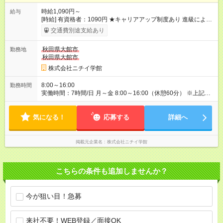
時給1,090円～
給与
[時給] 有資格者：1090円 ★キャリアアップ制度あり 進級により
給与がアップします！ 【試用期間】試用期間あり 試用期間の長
交通費別途支給あり
さ：3ヶ月 雇用形態、給与は本採用時と同じです。
秋田県大館市
勤務地
秋田県大館市
株式会社ニチイ学館
8:00～16:00
勤務時間
実働時間：7時間/日 月～金 8:00～16:00（休憩60分） ※上記時
間以外の時間帯、実働時間で勤務を希望される方はご相談くだ
さい。
気になる！
応募する
詳細へ
掲載元企業名
株式会社ニチイ学館
こちらの条件も追加しませんか？
今が狙い目！急募
来社不要！WEB登録／面接OK