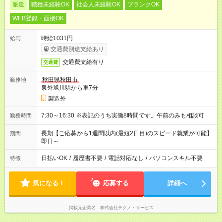
派遣
職種未経験OK
社会人未経験OK
ブランクOK
WEB登録・面接OK
時給1031円
給与
交通費別途支給あり
交通費支給有り
交通費
秋田県秋田市
勤務地
泉外旭川駅から車7分
製造外
7:30～16:30 ※表記のうち実働8時間です。午前のみも相談可
勤務時間
長期【ご応募から1週間以内(最短2日目)のスピード就業が可能】
期間
即日～
日払いOK
/
履歴書不要
/
電話対応なし
/
パソコンスキル不要
特徴
気になる！
応募する
詳細へ
掲載元企業名
株式会社テクノ・サービス