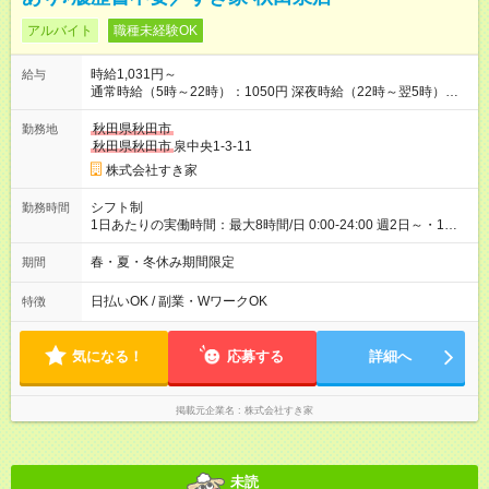
アルバイト
職種未経験OK
時給1,031円～
給与
通常時給（5時～22時）：1050円 深夜時給（22時～翌5時）：
1313円 高校生時給：1031円 【特別手当】早朝手当（5：00-9：
00）時給+150円 【試用期間】試用期間あり 試用期間の長さ：1
秋田県秋田市
勤務地
ヶ月 雇用形態、給与は本採用時と同じです。 試用期間の実態は
秋田県秋田市
泉中央1-3-11
30日（※条件変更なし）ですが、切り上げで一ヶ月とさせてい
株式会社すき家
ただきます。 研修制度あり：15時間(研修中も同時給）
シフト制
勤務時間
1日あたりの実働時間：最大8時間/日 0:00-24:00 週2日～・1日
2h～OK ＜シフト例＞ 〇朝帯 5:00-9:00 〇昼帯 9:00-14:00 〇午
後帯 14:00-18:00 〇夜帯 18:00-22:00 〇深夜帯 22:00-翌5:00 基
春・夏・冬休み期間限定
期間
本は固定シフトですが家庭の都合などイレギュラーには対応し
ます♪
日払いOK / 副業・WワークOK
特徴
気になる！
応募する
詳細へ
掲載元企業名
株式会社すき家
未読