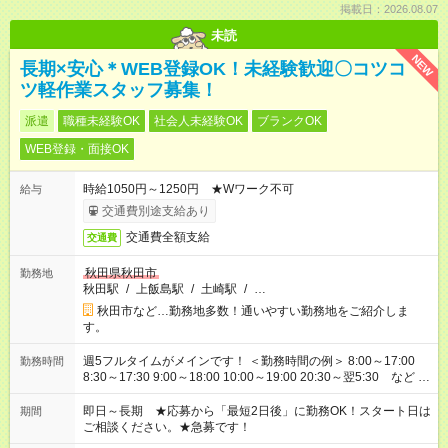
掲載日：2026.08.07
未読
NEW
長期×安心＊WEB登録OK！未経験歓迎〇コツコ
ツ軽作業スタッフ募集！
派遣
職種未経験OK
社会人未経験OK
ブランクOK
WEB登録・面接OK
時給1050円～1250円 ★Wワーク不可
給与
交通費別途支給あり
交通費全額支給
交通費
秋田県秋田市
勤務地
秋田駅
/
上飯島駅
/
土崎駅
/
…
秋田市など…勤務地多数！通いやすい勤務地をご紹介しま
す。
週5フルタイムがメインです！ ＜勤務時間の例＞ 8:00～17:00
勤務時間
8:30～17:30 9:00～18:00 10:00～19:00 20:30～翌5:30 など ★
その他にも勤務時間多数！ 日勤のみ、残業なし、交替制など
ご希望を教えてください！
即日～長期 ★応募から「最短2日後」に勤務OK！スタート日は
期間
ご相談ください。★急募です！