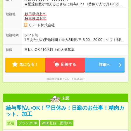
★配達個数が増えるとさらに給与UP！ 1番稼ぐ人で月120万ほ
ど！ ・主要都市エリア 月収55万円／週5日稼働 月収65万~112
万円／週6日稼働 ・地方郊外エリア 月収40万円／週5日稼働 月
秋田県潟上市
勤務地
収40万円~50万円／週6日稼働 ＜モデルイメージ＞ ■月収50万
秋田県潟上市
円 (27歳男性/江東区在住)※元建築関係 1日150個配達×25日勤務
Jルート株式会社
(日休み) ■月収80万円(43歳男性/墨田区在住)※元営業 1日200個
配達×25日勤務(月休み) 【試用期間】試用期間なし
シフト制
勤務時間
1日あたりの実働時間：最大8時間/日 8:00～20:00（シフト制/実
働8時間） ※週5日勤務（場所次第では週4も有り） ※配達状況に
よって時間外での勤務可能性有り ※案件により多少の前後あり
日払いOK / 10名以上の大量募集
特徴
※配達が完了次第、帰社OKです
気になる！
応募する
詳細へ
掲載元企業名
Jルート株式会社
未読
給与即払いOK！平日休み！日勤のお仕事！精肉カ
ット、加工
派遣
ブランクOK
WEB登録・面接OK