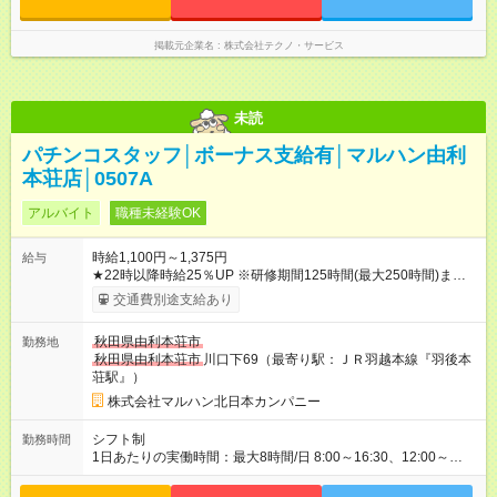
掲載元企業名
株式会社テクノ・サービス
未読
パチンコスタッフ│ボーナス支給有│マルハン由利
本荘店│0507A
アルバイト
職種未経験OK
時給1,100円～1,375円
給与
★22時以降時給25％UP ※研修期間125時間(最大250時間)まで
は、時給1031円 【試用期間】試用期間なし
交通費別途支給あり
秋田県由利本荘市
勤務地
秋田県由利本荘市
川口下69（最寄り駅：ＪＲ羽越本線『羽後本
荘駅』）
株式会社マルハン北日本カンパニー
シフト制
勤務時間
1日あたりの実働時間：最大8時間/日 8:00～16:30、12:00～
20:30、15:30～24:00 実働1日4時間 ・最低勤務日数：週3日 ★
フリーター・学生・既婚者・未経験者歓迎！ ★土日勤務できる