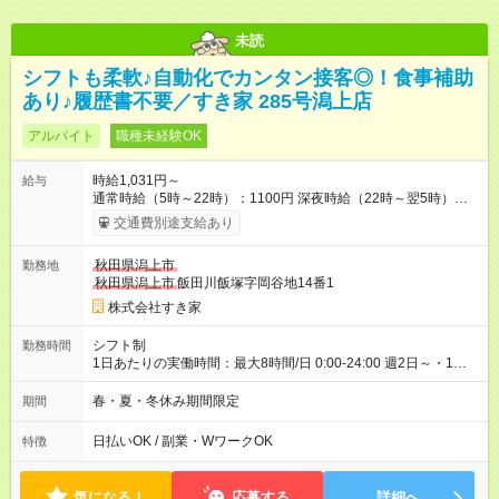
未読
シフトも柔軟♪自動化でカンタン接客◎！食事補助
あり♪履歴書不要／すき家 285号潟上店
アルバイト
職種未経験OK
時給1,031円～
給与
通常時給（5時～22時）：1100円 深夜時給（22時～翌5時）：
1375円 高校生時給：1031円 【特別手当】早朝手当（5：00-9：
交通費別途支給あり
00）時給+150円 【試用期間】試用期間あり 試用期間の長さ：1
ヶ月 雇用形態、給与は本採用時と同じです。 試用期間の実態は
秋田県潟上市
勤務地
30日（※条件変更なし）ですが、切り上げで一ヶ月とさせてい
秋田県潟上市
飯田川飯塚字岡谷地14番1
ただきます。 研修制度あり：15時間(研修中も同時給）
株式会社すき家
シフト制
勤務時間
1日あたりの実働時間：最大8時間/日 0:00-24:00 週2日～・1日
2h～OK ＜シフト例＞ 〇朝帯 5:00-9:00 〇昼帯 9:00-14:00 〇午
後帯 14:00-18:00 〇夜帯 18:00-22:00 〇深夜帯 22:00-翌5:00 基
春・夏・冬休み期間限定
期間
本は固定シフトですが家庭の都合などイレギュラーには対応し
ます♪
日払いOK / 副業・WワークOK
特徴
気になる！
応募する
詳細へ