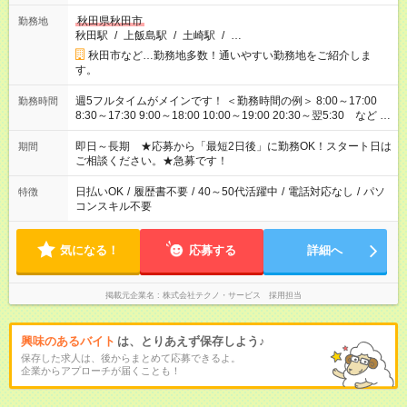
秋田県秋田市
勤務地
秋田駅
/
上飯島駅
/
土崎駅
/
…
秋田市など…勤務地多数！通いやすい勤務地をご紹介しま
す。
週5フルタイムがメインです！ ＜勤務時間の例＞ 8:00～17:00
勤務時間
8:30～17:30 9:00～18:00 10:00～19:00 20:30～翌5:30 など ★
その他にも勤務時間多数！ 日勤のみ、残業なし、交替制など
ご希望を教えてください！
即日～長期 ★応募から「最短2日後」に勤務OK！スタート日は
期間
ご相談ください。★急募です！
日払いOK
/
履歴書不要
/
40～50代活躍中
/
電話対応なし
/
パソ
特徴
コンスキル不要
気になる！
応募する
詳細へ
掲載元企業名
株式会社テクノ・サービス 採用担当
興味のあるバイト
は、とりあえず保存しよう♪
保存した求人は、後からまとめて応募できるよ。
企業からアプローチが届くことも！