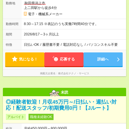
秋田県潟上市
勤務地
上二田駅から徒歩4分
電子・機械系メーカー
8:30～17:15 ※表記のうち実働7時間40分です。
勤務時間
2026/8/17～3ヶ月以上
期間
日払いOK
/
履歴書不要
/
電話対応なし
/
パソコンスキル不要
特徴
気になる！
応募する
詳細へ
掲載元企業名
株式会社テクノ・サービス
未読
◎経験者歓迎！月収45万円～/日払い・週払い対
応！配送スタッフ/初期費用0円！【Jルート】
アルバイト
職種未経験OK
月給450,000円～800,000円
給与