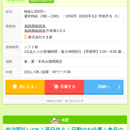
アルバイト
職種未経験OK
時給1,050円～
給与
通常時給（5時～22時）：1050円 【特別手当】早朝手当（5：
00-9：00）時給+150円 【試用期間】試用期間あり 試用期間の
長さ：1ヶ月 雇用形態、給与は本採用時と同じです。 試用期間
秋田県秋田市
勤務地
の実態は30日（※条件変更なし）ですが、切り上げで一ヶ月と
秋田県秋田市
牛島東1-5-3
させていただきます。 研修制度あり：15時間(研修中も同時給）
株式会社すき家
シフト制
勤務時間
1日あたりの実働時間：最大4時間/日 【早朝帯】5:00～9:00 週2
日～・1日2h～OK◎ 勤務時間や曜日はご相談ください。
春・夏・冬休み期間限定
期間
日払いOK / 副業・WワークOK
特徴
気になる！
応募する
詳細へ
掲載元企業名
株式会社すき家
未読
給与即払いOK！平日休み！日勤のお仕事！食品の