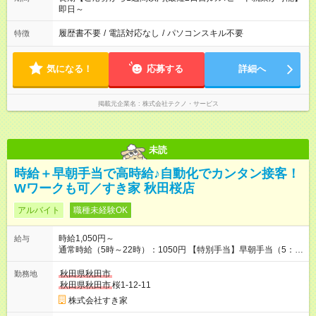
即日～
履歴書不要
/
電話対応なし
/
パソコンスキル不要
特徴
気になる！
応募する
詳細へ
掲載元企業名
株式会社テクノ・サービス
未読
時給＋早朝手当で高時給♪自動化でカンタン接客！
Wワークも可／すき家 秋田桜店
アルバイト
職種未経験OK
時給1,050円～
給与
通常時給（5時～22時）：1050円 【特別手当】早朝手当（5：
00-9：00）時給+150円 【試用期間】試用期間あり 試用期間の
長さ：1ヶ月 雇用形態、給与は本採用時と同じです。 試用期間
秋田県秋田市
勤務地
の実態は30日（※条件変更なし）ですが、切り上げで一ヶ月と
秋田県秋田市
桜1-12-11
させていただきます。 研修制度あり：15時間(研修中も同時給）
株式会社すき家