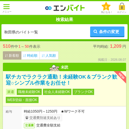
0
メニュー
気になる！
ログイン
検索結果
条件の変更
秋田県のバイト一覧
510
1,209
件中
1
～
50
件表示
平均時給:
円
新着順
時給順
人気順
掲載日：2026.08.07
未読
NEW
駅チカでラクラク通勤！未経験OK＆ブランク歓
迎○シンプル作業をお任せ！
派遣
職種未経験OK
社会人未経験OK
ブランクOK
WEB登録・面接OK
時給1050円～1250円 ★Wワーク不可
給与
交通費別途支給あり
交通費全額支給
交通費