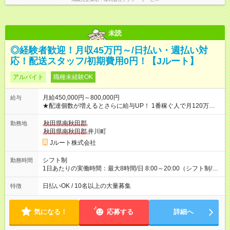
未読
◎経験者歓迎！月収45万円～/日払い・週払い対
応！配送スタッフ/初期費用0円！【Jルート】
アルバイト
職種未経験OK
月給450,000円～800,000円
給与
★配達個数が増えるとさらに給与UP！ 1番稼ぐ人で月120万ほ
ど！ ・主要都市エリア 月収55万円／週5日稼働 月収65万~112
万円／週6日稼働 ・地方郊外エリア 月収40万円／週5日稼働 月
秋田県南秋田郡
勤務地
収40万円~50万円／週6日稼働 ＜モデルイメージ＞ ■月収50万
秋田県南秋田郡
井川町
円 (27歳男性/江東区在住)※元建築関係 1日150個配達×25日勤務
Jルート株式会社
(日休み) ■月収80万円(43歳男性/墨田区在住)※元営業 1日200個
配達×25日勤務(月休み) 【試用期間】試用期間なし
シフト制
勤務時間
1日あたりの実働時間：最大8時間/日 8:00～20:00（シフト制/実
働8時間） ※週5日勤務（場所次第では週4も有り） ※配達状況に
よって時間外での勤務可能性有り ※案件により多少の前後あり
日払いOK / 10名以上の大量募集
特徴
※配達が完了次第、帰社OKです
気になる！
応募する
詳細へ