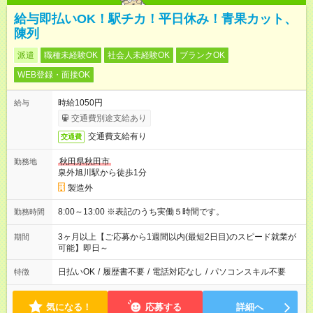
給与即払いOK！駅チカ！平日休み！青果カット、
陳列
派遣
職種未経験OK
社会人未経験OK
ブランクOK
WEB登録・面接OK
時給1050円
給与
交通費別途支給あり
交通費支給有り
交通費
秋田県秋田市
勤務地
泉外旭川駅から徒歩1分
製造外
8:00～13:00 ※表記のうち実働５時間です。
勤務時間
3ヶ月以上【ご応募から1週間以内(最短2日目)のスピード就業が
期間
可能】即日～
日払いOK
/
履歴書不要
/
電話対応なし
/
パソコンスキル不要
特徴
気になる！
応募する
詳細へ