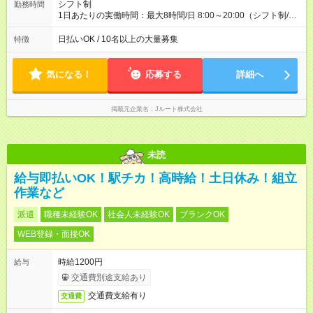
シフト制
勤務時間
1日あたりの実働時間：最大8時間/日 8:00～20:00（シフト制/実
働8時間） ※週5日勤務（場所次第では週4も有り） ※配達状況に
よって時間外での勤務可能性有り ※案件により多少の前後あり
日払いOK / 10名以上の大量募集
特徴
※配達が完了次第、帰社OKです
気になる！
応募する
詳細へ
掲載元企業名
Jルート株式会社
未読
給与即払いOK！駅チカ！高時給！土日休み！組立
作業など
派遣
職種未経験OK
社会人未経験OK
ブランクOK
WEB登録・面接OK
時給1200円
給与
交通費別途支給あり
交通費支給有り
交通費