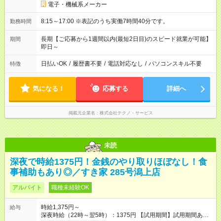
電子・機械系メーカー
8:15～17:00 ※表記のうち実働7時間40分です。
勤務時間
長期【ご応募から1週間以内(最短2日目)のスピード就業が可能】
期間
即日～
日払いOK
/
履歴書不要
/
電話対応なし
/
パソコンスキル不要
特徴
気になる！
応募する
詳細へ
掲載元企業名
株式会社テクノ・サービス
未読
深夜で時給1375円！金銭のやり取りほぼなし！食
事補助もあり◎／すき家 285号潟上店
アルバイト
職種未経験OK
時給1,375円～
給与
深夜時給（22時～翌5時）：1375円 【試用期間】試用期間あり