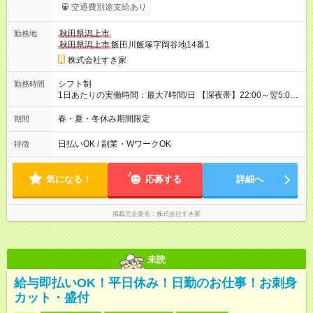
試用期間の長さ：1ヶ月 雇用形態、給与は本採用時と同じです。
交通費別途支給あり
試用期間の実態は30日（※条件変更なし）ですが、切り上げで
一ヶ月とさせていただきます。 研修制度あり：15時間(研修中も
秋田県潟上市
勤務地
同時給）
秋田県潟上市
飯田川飯塚字岡谷地14番1
株式会社すき家
シフト制
勤務時間
1日あたりの実働時間：最大7時間/日 【深夜帯】22:00～翌5:00
週2日～・1日2h～OK◎ ※22:00から翌5:00までは18歳以上の方
のみ勤務可能です（18歳未満の深夜業務禁止のため） ★深夜で
春・夏・冬休み期間限定
期間
も安心して働けます★ すき家では、ワンオペを禁止していま
す。 必ず、2名以上での勤務を行いますので、安心して働けま
日払いOK / 副業・WワークOK
特徴
す。
気になる！
応募する
詳細へ
掲載元企業名
株式会社すき家
未読
給与即払いOK！平日休み！日勤のお仕事！お刺身
カット・盛付