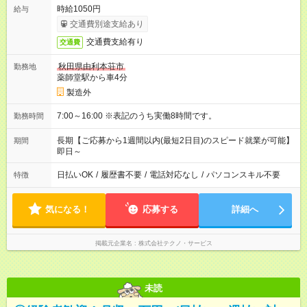
時給1050円
給与
交通費別途支給あり
交通費支給有り
交通費
秋田県由利本荘市
勤務地
薬師堂駅から車4分
製造外
7:00～16:00 ※表記のうち実働8時間です。
勤務時間
長期【ご応募から1週間以内(最短2日目)のスピード就業が可能】
期間
即日～
日払いOK
/
履歴書不要
/
電話対応なし
/
パソコンスキル不要
特徴
気になる！
応募する
詳細へ
掲載元企業名
株式会社テクノ・サービス
未読