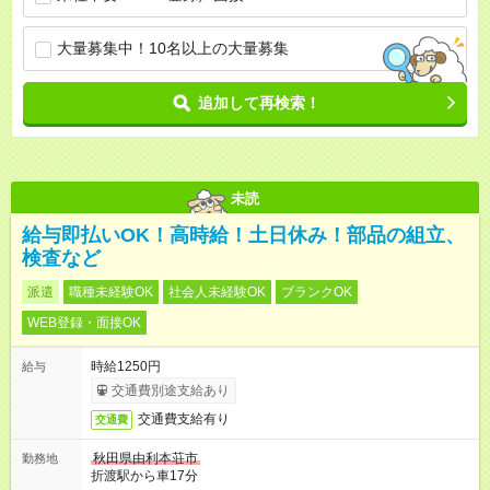
大量募集中！10名以上の大量募集
追加して再検索！
未読
給与即払いOK！高時給！土日休み！部品の組立、
検査など
派遣
職種未経験OK
社会人未経験OK
ブランクOK
WEB登録・面接OK
時給1250円
給与
交通費別途支給あり
交通費支給有り
交通費
秋田県由利本荘市
勤務地
折渡駅から車17分