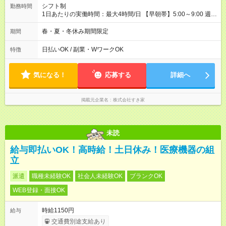
シフト制
勤務時間
1日あたりの実働時間：最大4時間/日 【早朝帯】5:00～9:00 週2
日～・1日2h～OK◎ 勤務時間や曜日はご相談ください。
春・夏・冬休み期間限定
期間
日払いOK / 副業・WワークOK
特徴
気になる！
応募する
詳細へ
掲載元企業名
株式会社すき家
未読
給与即払いOK！高時給！土日休み！医療機器の組
立
派遣
職種未経験OK
社会人未経験OK
ブランクOK
WEB登録・面接OK
時給1150円
給与
交通費別途支給あり