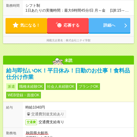
シフト制
勤務時間
1日あたりの実働時間：最大6時間45分/日 月～金 [1]8:15～
16:00（休憩60分） [2]8:15～13:00 [3]12:30～17:00 ※上記のう
ちいずれかの時間帯での勤務です。 上記以外の時間帯を希望
気になる！
される方はご相談ください。
応募する
詳細へ
掲載元企業名
株式会社ニチイ学館
未読
給与即払いOK！平日休み！日勤のお仕事！食料品
仕分け作業
派遣
職種未経験OK
社会人未経験OK
ブランクOK
WEB登録・面接OK
時給1040円
給与
交通費別途支給あり
交通費支給有り
交通費
秋田県大館市
勤務地