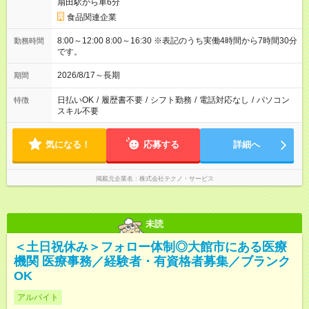
扇田駅から車6分
食品関連企業
8:00～12:00 8:00～16:30 ※表記のうち実働4時間から7時間30分
勤務時間
です。
2026/8/17～長期
期間
日払いOK
/
履歴書不要
/
シフト勤務
/
電話対応なし
/
パソコン
特徴
スキル不要
気になる！
応募する
詳細へ
掲載元企業名
株式会社テクノ・サービス
未読
＜土日祝休み＞フォロー体制◎大館市にある医療
機関 医療事務／経験者・有資格者募集／ブランク
OK
アルバイト