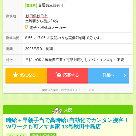
交通費支給有り
交通費
秋田県秋田市
勤務地
土崎駅から徒歩14分
電子・機械系メーカー
8:55～17:05 ※表記のうち実働7時間10分です。
勤務時間
2026/8/10～長期
期間
日払いOK
/
履歴書不要
/
電話対応なし
/
パソコンスキル不要
特徴
気になる！
応募する
詳細へ
掲載元企業名
株式会社テクノ・サービス
未読
時給＋早朝手当で高時給♪自動化でカンタン接客！
Wワークも可／すき家 13号秋田牛島店