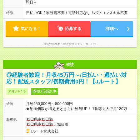
即日～
日払いOK
/
履歴書不要
/
電話対応なし
/
パソコンスキル不要
特徴
気になる！
応募する
詳細へ
掲載元企業名
株式会社テクノ・サービス
未読
◎経験者歓迎！月収45万円～/日払い・週払い対
応！配送スタッフ/初期費用0円！【Jルート】
アルバイト
職種未経験OK
月給450,000円～800,000円
給与
★配達個数が増えるとさらに給与UP！ 1番稼ぐ人で月120万ほ
ど！ ・主要都市エリア 月収55万円／週5日稼働 月収65万~112
万円／週6日稼働 ・地方郊外エリア 月収40万円／週5日稼働 月
秋田県南秋田郡
勤務地
収40万円~50万円／週6日稼働 ＜モデルイメージ＞ ■月収50万
秋田県南秋田郡
五城目町
円 (27歳男性/江東区在住)※元建築関係 1日150個配達×25日勤務
Jルート株式会社
(日休み) ■月収80万円(43歳男性/墨田区在住)※元営業 1日200個
配達×25日勤務(月休み) 【試用期間】試用期間なし