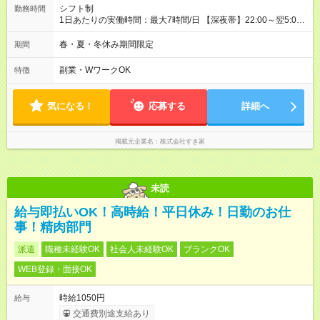
シフト制
勤務時間
1日あたりの実働時間：最大7時間/日 【深夜帯】22:00～翌5:00
週2日～・1日2h～OK◎ ※22:00から翌5:00までは18歳以上の方
のみ勤務可能です（18歳未満の深夜業務禁止のため） ★深夜で
春・夏・冬休み期間限定
期間
も安心して働けます★ すき家では、ワンオペを禁止していま
す。 必ず、2名以上での勤務を行いますので、安心して働けま
副業・WワークOK
特徴
す。
気になる！
応募する
詳細へ
掲載元企業名
株式会社すき家
未読
給与即払いOK！高時給！平日休み！日勤のお仕
事！精肉部門
派遣
職種未経験OK
社会人未経験OK
ブランクOK
WEB登録・面接OK
時給1050円
給与
交通費別途支給あり