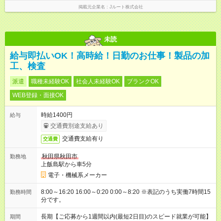
掲載元企業名
Jルート株式会社
未読
給与即払いOK！高時給！日勤のお仕事！製品の加
工、検査
派遣
職種未経験OK
社会人未経験OK
ブランクOK
WEB登録・面接OK
時給1400円
給与
交通費別途支給あり
交通費支給有り
交通費
秋田県秋田市
勤務地
上飯島駅から車5分
電子・機械系メーカー
8:00～16:20 16:00～0:20 0:00～8:20 ※表記のうち実働7時間15
勤務時間
分です。
長期【ご応募から1週間以内(最短2日目)のスピード就業が可能】
期間