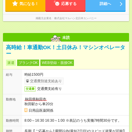
気になる！
方歓迎
応募する
詳細へ
掲載元企業名
株式会社マルハン北日本カンパニー
未読
高時給！車通勤OK！土日休み！マシンオペレータ
ー
派遣
ブランクOK
WEB登録・面接OK
時給1500円
給与
交通費別途支給あり
交通費支給有り
交通費
秋田県秋田市
勤務地
秋田駅から車20分
日用品医薬関係
8:00～16:30 16:30～1:00 ※表記のうち実働7時間30分です。
勤務時間
長期【ご応募から1週間以内(最短2日目)のスピード就業が可能】
期間