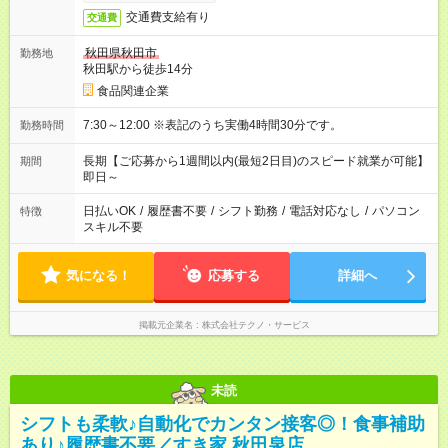
交通費支給有り
交通費
秋田県秋田市
勤務地
秋田駅から徒歩14分
食品関連企業
7:30～12:00 ※表記のうち実働4時間30分です。
勤務時間
長期【ご応募から1週間以内(最短2日目)のスピード就業が可能】
期間
即日～
日払いOK
/
履歴書不要
/
シフト勤務
/
電話対応なし
/
パソコン
特徴
スキル不要
気になる！
応募する
詳細へ
掲載元企業名
株式会社テクノ・サービス
未読
シフトも柔軟♪自動化でカンタン接客◎！食事補助
あり♪履歴書不要／すき家 秋田泉店