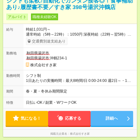
シフトも柔軟♪自動化でカンタン接客◎！食事補助
あり♪履歴書不要／すき家 398号湯沢沖鶴店
アルバイト
職種未経験OK
時給1,031円～
給与
通常時給（5時～22時）：1050円 深夜時給（22時～翌5時）：
1313円 高校生時給：1031円 【特別手当】早朝手当（5：00-9：
交通費別途支給あり
00）時給+150円 【試用期間】試用期間あり 試用期間の長さ：1
ヶ月 雇用形態、給与は本採用時と同じです。 試用期間の実態は
秋田県湯沢市
勤務地
30日（※条件変更なし）ですが、切り上げで一ヶ月とさせてい
秋田県湯沢市
沖鶴234-1
ただきます。 研修制度あり：15時間(研修中も同時給）
株式会社すき家
シフト制
勤務時間
1日あたりの実働時間：最大8時間/日 0:00-24:00 週2日～・1日
2h～OK ＜シフト例＞ 〇朝帯 5:00-9:00 〇昼帯 9:00-14:00 〇午
後帯 14:00-18:00 〇夜帯 18:00-22:00 〇深夜帯 22:00-翌5:00 基
春・夏・冬休み期間限定
期間
本は固定シフトですが家庭の都合などイレギュラーには対応し
ます♪
日払いOK / 副業・WワークOK
特徴
気になる！
応募する
詳細へ
掲載元企業名
株式会社すき家