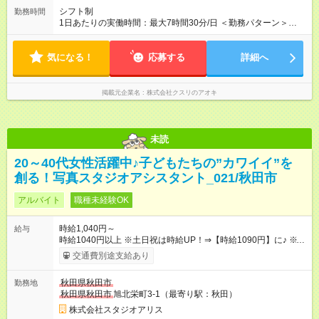
シフト制
勤務時間
1日あたりの実働時間：最大7時間30分/日 ＜勤務パターン＞
・ 8:30～17:00 ※1日5時間 ※8:30～勤務必須 （7時間～7.5時間
のフルタイム歓迎）
気になる！
応募する
詳細へ
掲載元企業名
株式会社クスリのアオキ
未読
20～40代女性活躍中♪子どもたちの”カワイイ”を
創る！写真スタジオアシスタント_021/秋田市
アルバイト
職種未経験OK
時給1,040円～
給与
時給1040円以上 ※土日祝は時給UP！⇒【時給1090円】に♪ ※交
通費もしっかり支給（月30，000円まで） 【時給UPのチャンス
交通費別途支給あり
もたくさん！やりがいも◎】 頑張りはちゃ～んと時給に反映し
ます！ 《チャンス１》準社員になると… 週24ｈ以上（土日祝含
秋田県秋田市
勤務地
む）のシフトインで 「準社員」に！⇒ 時給30円UP！ 《チャン
秋田県秋田市
旭北栄町3-1（最寄り駅：秋田）
ス２》社内資格をGETすると… 年2回の昇格審査クリアで、 専
門スキルをGET！⇒ 時給100円以上UPも夢じゃない！ 【急な出
株式会社スタジオアリス