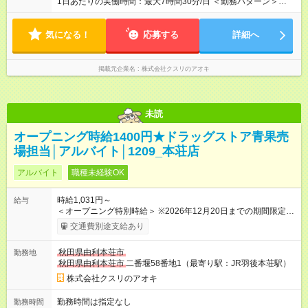
1日あたりの実働時間：最大7時間30分/日 ＜勤務パターン＞
8:00～14:00 1日5時間 ※7～7.5時間のフルタイム歓迎
気になる！
応募する
詳細へ
掲載元企業名
株式会社クスリのアオキ
未読
オープニング時給1400円★ドラッグストア青果売
場担当│アルバイト│1209_本荘店
アルバイト
職種未経験OK
時給1,031円～
給与
＜オープニング特別時給＞ ※2026年12月20日までの期間限定特
別時給 8:30～17:00 時給1400円 17:00～22:00 時給1500円
交通費別途支給あり
※2026年12月21日～通常時給適用 8:30～17:00 時給1031円
17:00～22:00 時給1031円 ※日祝は時給100円ＵＰ！ 22時以
秋田県由利本荘市
勤務地
降 25％増し（営業店舗のみ） ※2026年12月21日～適用 ★下
秋田県由利本荘市
二番堰58番地1（最寄り駅：JR羽後本荘駅）
記当社条件に対応できる方は時給――― 8:00～17:00＋69円
17:00～22:00＋100円 ★当社条件★ 近隣店舗へのヘルプが可能
株式会社クスリのアオキ
な方 【試用期間】試用期間なし
勤務時間は指定なし
勤務時間