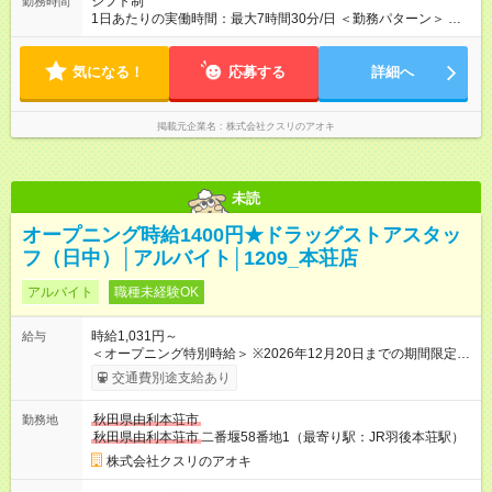
シフト制
勤務時間
1日あたりの実働時間：最大7時間30分/日 ＜勤務パターン＞ ・
7:00～ ・8:00～ ※7:00or8:00勤務必須 1日5時間 (7～7.5時間の
フルタイムも応相談)
気になる！
応募する
詳細へ
掲載元企業名
株式会社クスリのアオキ
未読
オープニング時給1400円★ドラッグストアスタッ
フ（日中）│アルバイト│1209_本荘店
アルバイト
職種未経験OK
時給1,031円～
給与
＜オープニング特別時給＞ ※2026年12月20日までの期間限定特
別時給 8:30～17:00 時給1400円 17:00～22:00 時給1500円
交通費別途支給あり
※2026年12月21日～通常時給適用 8:30～17:00 時給1031円
17:00～22:00 時給1100円 ※日祝は時給100円ＵＰ！ 22時以
秋田県由利本荘市
勤務地
降 25％増し（営業店舗のみ） 【手当】 ※登録販売者資格手当
秋田県由利本荘市
二番堰58番地1（最寄り駅：JR羽後本荘駅）
あり（時給＋30円） ※2026年12月21日～適用 ★下記当社条件
に対応できる方は時給――― 8:00～17:00＋69円 17:00～22:00
株式会社クスリのアオキ
＋100円 ★当社条件★ 1.月の半分以上 水 日曜日出勤可能な方 2.