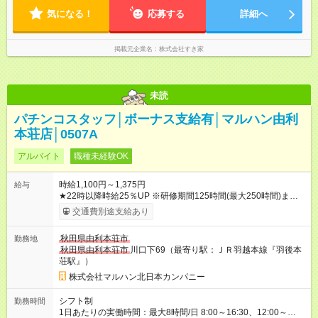
気になる！
応募する
詳細へ
掲載元企業名
株式会社すき家
未読
パチンコスタッフ│ボーナス支給有│マルハン由利
本荘店│0507A
アルバイト
職種未経験OK
時給1,100円～1,375円
給与
★22時以降時給25％UP ※研修期間125時間(最大250時間)まで
は、時給1031円 【試用期間】試用期間なし
交通費別途支給あり
秋田県由利本荘市
勤務地
秋田県由利本荘市
川口下69（最寄り駅：ＪＲ羽越本線『羽後本
荘駅』）
株式会社マルハン北日本カンパニー
シフト制
勤務時間
1日あたりの実働時間：最大8時間/日 8:00～16:30、12:00～