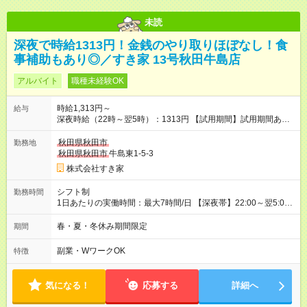
未読
深夜で時給1313円！金銭のやり取りほぼなし！食
事補助もあり◎／すき家 13号秋田牛島店
アルバイト
職種未経験OK
時給1,313円～
給与
深夜時給（22時～翌5時）：1313円 【試用期間】試用期間あり
試用期間の長さ：1ヶ月 雇用形態、給与は本採用時と同じです。
試用期間の実態は30日（※条件変更なし）ですが、切り上げで
秋田県秋田市
勤務地
一ヶ月とさせていただきます。 研修制度あり：15時間(研修中も
秋田県秋田市
牛島東1-5-3
同時給）
株式会社すき家
シフト制
勤務時間
1日あたりの実働時間：最大7時間/日 【深夜帯】22:00～翌5:00
週2日～・1日2h～OK◎ ※22:00から翌5:00までは18歳以上の方
のみ勤務可能です（18歳未満の深夜業務禁止のため） ★深夜で
春・夏・冬休み期間限定
期間
も安心して働けます★ すき家では、ワンオペを禁止していま
す。 必ず、2名以上での勤務を行いますので、安心して働けま
副業・WワークOK
特徴
す。
気になる！
応募する
詳細へ