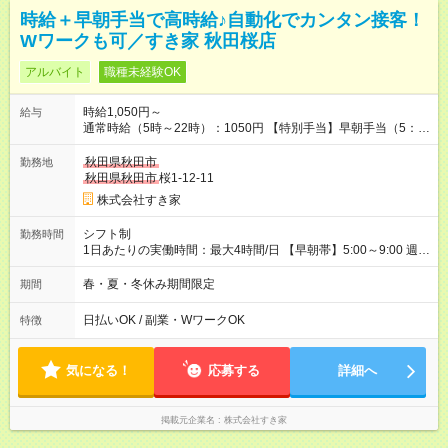
時給＋早朝手当で高時給♪自動化でカンタン接客！
Wワークも可／すき家 秋田桜店
アルバイト
職種未経験OK
時給1,050円～
給与
通常時給（5時～22時）：1050円 【特別手当】早朝手当（5：
00-9：00）時給+150円 【試用期間】試用期間あり 試用期間の
長さ：1ヶ月 雇用形態、給与は本採用時と同じです。 試用期間
秋田県秋田市
勤務地
の実態は30日（※条件変更なし）ですが、切り上げで一ヶ月と
秋田県秋田市
桜1-12-11
させていただきます。 研修制度あり：15時間(研修中も同時給）
株式会社すき家
シフト制
勤務時間
1日あたりの実働時間：最大4時間/日 【早朝帯】5:00～9:00 週2
日～・1日2h～OK◎ 勤務時間や曜日はご相談ください。
春・夏・冬休み期間限定
期間
日払いOK / 副業・WワークOK
特徴
気になる！
応募する
詳細へ
掲載元企業名
株式会社すき家