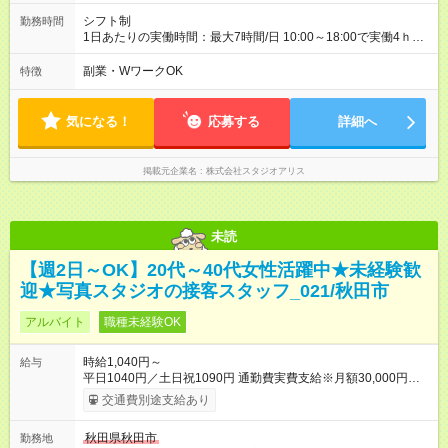
費も怖くない♪前給制度あり】 「今月ピンチかも…」そんな時も
大丈夫！ 働いた分のお給料の一部を、 給料日前に受け取れる嬉
シフト制
勤務時間
しい制度です。 【試用期間】試用期間あり 試用期間の長さ：3
1日あたりの実働時間：最大7時間/日 10:00～18:00で実働4ｈ～
ヶ月 雇用形態、給与は本採用時と同じです。
◆週2日～・1日4ｈ～OK ◆土日祝勤務できる方歓迎
副業・WワークOK
特徴
気になる！
応募する
詳細へ
掲載元企業名
株式会社スタジオアリス
未読
【週2日～OK】20代～40代女性活躍中★未経験歓
迎★写真スタジオの接客スタッフ_021/秋田市
アルバイト
職種未経験OK
時給1,040円～
給与
平日1040円／土日祝1090円 通勤費実費支給※月額30,000円まで
■弊社の準社員へステップアップすると時給30円UP!!■ 準社員
交通費別途支給あり
とは… ・開店又は閉店作業が可能な方で1週間で24時間以上
（土日祝含む）シフトに入れる方 ～年2回行われる昇格審査に合
秋田県秋田市
勤務地
格し、社内資格を有すると時給100円以上アップ！～ 【試用期