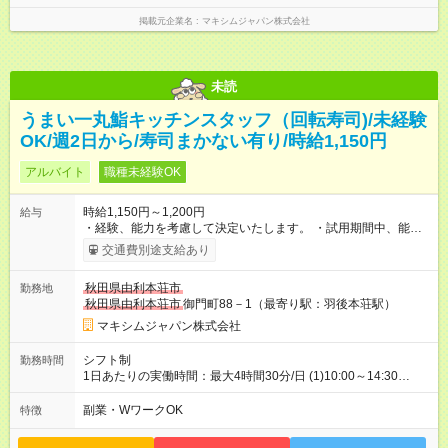
掲載元企業名
マキシムジャパン株式会社
未読
うまい一丸鮨キッチンスタッフ（回転寿司)/未経験
OK/週2日から/寿司まかない有り/時給1,150円
アルバイト
職種未経験OK
時給1,150円～1,200円
給与
・経験、能力を考慮して決定いたします。 ・試用期間中、能力
の向上が見られた場合、時給アップいたします。 【試用期間】
交通費別途支給あり
試用期間あり 試用期間の長さ：2ヶ月 雇用形態、給与は本採用
時と同じです。
秋田県由利本荘市
勤務地
秋田県由利本荘市
御門町88－1（最寄り駅：羽後本荘駅）
マキシムジャパン株式会社
シフト制
勤務時間
1日あたりの実働時間：最大4時間30分/日 (1)10:00～14:30
(2)18:00～21:00 ◎週2日からOK ◎週5日でも可 ◎勤務日、勤務
時間ご相談下さい
副業・WワークOK
特徴