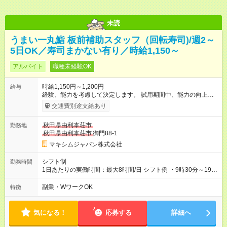
未読
うまい一丸鮨 板前補助スタッフ（回転寿司)/週2～
5日OK／寿司まかない有り／時給1,150～
アルバイト
職種未経験OK
時給1,150円～1,200円
給与
経験、能力を考慮して決定します。 試用期間中、能力の向上が
見られた場合、時給をアップいたします。 【試用期間】試用期
交通費別途支給あり
間あり 試用期間の長さ：2ヶ月 雇用形態、給与は本採用時と同
じです。
秋田県由利本荘市
勤務地
秋田県由利本荘市
御門88-1
マキシムジャパン株式会社
シフト制
勤務時間
1日あたりの実働時間：最大8時間/日 シフト例 ・9時30分～19時
30分(内、休憩2時間) ・10時30分～20時30分(内、休憩2時間) ※
残業の可否、ご相談下さい。可能な方には、人手不足や繁忙期
副業・WワークOK
特徴
は1～2時間の残業をお願いする場合があります ☆働きたい日
数・時間、ご相談下さい！ ☆週2～5日からOK！ ※他の勤務時間
で募集もしております。
気になる！
応募する
詳細へ