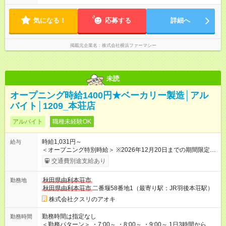
軽にご相談ください。 【シフト例】 8：00～12：00（実働4時
間） 12：30～17：30（実働5時間） 8：00～17：00（実働8時
気になる！
間：休憩60分） 12：30～21：30（実働8時間：休憩60分）
応募する
詳細へ
掲載元企業名
株式会社横浜ファーマシー
未読
オープニング時給1400円★ベーカリー製造│アル
バイト│1209_本荘店
アルバイト
職種未経験OK
時給1,031円～
給与
＜オープニング特別時給＞ ※2026年12月20日までの期間限定特
別時給 8:30～17:00 時給1400円 ※2026年12月21日～通常時
交通費別途支給あり
給適用 8:30～17:00 時給1031円 ※日祝は時給100円ＵＰ！ 22
時以降 25％増し（営業店舗のみ） ※2026年12月21日～適用
秋田県由利本荘市
勤務地
★下記当社条件に対応できる方は時給――― 8:00～17:00＋69円
秋田県由利本荘市
二番堰58番地1（最寄り駅：JR羽後本荘駅）
★当社条件★ 近隣店舗へのヘルプが可能な方 【試用期間】試用
期間なし
株式会社クスリのアオキ
勤務時間は指定なし
勤務時間
＜勤務パターン＞ ・7:00～ ・8:00～ ・9:00～ 1日3時間からの