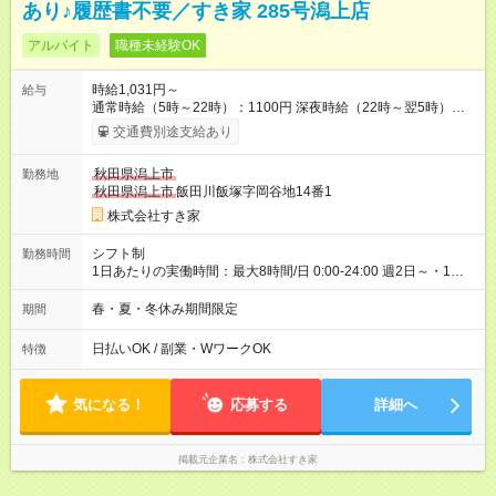
あり♪履歴書不要／すき家 285号潟上店
アルバイト
職種未経験OK
時給1,031円～
給与
通常時給（5時～22時）：1100円 深夜時給（22時～翌5時）：
1375円 高校生時給：1031円 【特別手当】早朝手当（5：00-9：
交通費別途支給あり
00）時給+150円 【試用期間】試用期間あり 試用期間の長さ：1
ヶ月 雇用形態、給与は本採用時と同じです。 試用期間の実態は
秋田県潟上市
勤務地
30日（※条件変更なし）ですが、切り上げで一ヶ月とさせてい
秋田県潟上市
飯田川飯塚字岡谷地14番1
ただきます。 研修制度あり：15時間(研修中も同時給）
株式会社すき家
シフト制
勤務時間
1日あたりの実働時間：最大8時間/日 0:00-24:00 週2日～・1日
2h～OK ＜シフト例＞ 〇朝帯 5:00-9:00 〇昼帯 9:00-14:00 〇午
後帯 14:00-18:00 〇夜帯 18:00-22:00 〇深夜帯 22:00-翌5:00 基
春・夏・冬休み期間限定
期間
本は固定シフトですが家庭の都合などイレギュラーには対応し
ます♪
日払いOK / 副業・WワークOK
特徴
気になる！
応募する
詳細へ
掲載元企業名
株式会社すき家