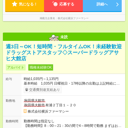
気になる！
応募する
詳細へ
掲載元企業名
株式会社横浜ファーマシー
未読
週3日～OK！短時間・フルタイムOK！未経験歓迎
ドラッグストアスタッフ◇スーパードラッグアサ
ヒ大館店
アルバイト
職種未経験OK
時給1,035円～1,135円
給与
基本時給 1,035円 日曜祝日・17時以降の出勤は上記時給にプ
ラス100円 ★登録販売者資格をお持ちの場合は、基本時給に資格
交通費別途支給あり
手当がつきます。 登録販売者資格を取得したので経験を積みた
い、ブランクがある、などの方も大歓迎！ 研修中：＋60円 管理
秋田県大館市
勤務地
者要件がある場合：＋90円 【試用期間】試用期間あり 試用期間
秋田県大館市
有浦２丁目１－２０
の長さ：3ヶ月 雇用形態、給与は本採用時と同じです。
株式会社横浜ファーマシー
勤務時間は指定なし
勤務時間
【勤務時間】8：00～21：30の間で4～8時間で勤務 まずはお気