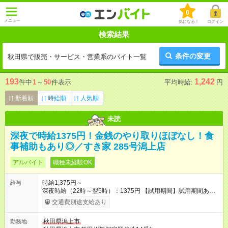
0
メニュー
気になる！
ログイン
検索結果
条件の変更
秋田県で販売・サービス・営業系のバイト一覧
193
1,242
件中
1
～
50
件表示
平均時給:
円
新着順
時給順
人気順
未読
深夜で時給1375円！金銭のやり取りほぼなし！食
事補助もあり◎／すき家 285号潟上店
アルバイト
職種未経験OK
時給1,375円～
給与
深夜時給（22時～翌5時）：1375円 【試用期間】試用期間あり
試用期間の長さ：1ヶ月 雇用形態、給与は本採用時と同じです。
交通費別途支給あり
試用期間の実態は30日（※条件変更なし）ですが、切り上げで
一ヶ月とさせていただきます。 研修制度あり：15時間(研修中も
秋田県潟上市
勤務地
同時給）