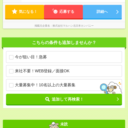
20:30、15:30～24:00 実働1日4時間 ・最低勤務日数：週3日 ★
フリーター・学生・既婚者・未経験者歓迎！ ★土日勤務できる
気になる！
方歓迎
応募する
詳細へ
掲載元企業名
株式会社マルハン北日本カンパニー
こちらの条件も追加しませんか？
今が狙い目！急募
来社不要！WEB登録／面接OK
大量募集中！10名以上の大量募集
追加して再検索！
未読