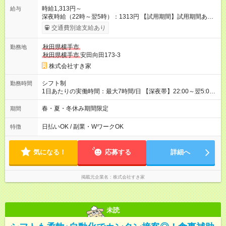
時給1,313円～
給与
深夜時給（22時～翌5時）：1313円 【試用期間】試用期間あり
試用期間の長さ：1ヶ月 雇用形態、給与は本採用時と同じです。
交通費別途支給あり
試用期間の実態は30日（※条件変更なし）ですが、切り上げで
一ヶ月とさせていただきます。 研修制度あり：15時間(研修中も
秋田県横手市
勤務地
同時給）
秋田県横手市
安田向田173-3
株式会社すき家
シフト制
勤務時間
1日あたりの実働時間：最大7時間/日 【深夜帯】22:00～翌5:00
週2日～・1日2h～OK◎ ※22:00から翌5:00までは18歳以上の方
のみ勤務可能です（18歳未満の深夜業務禁止のため） ★深夜で
春・夏・冬休み期間限定
期間
も安心して働けます★ すき家では、ワンオペを禁止していま
す。 必ず、2名以上での勤務を行いますので、安心して働けま
日払いOK / 副業・WワークOK
特徴
す。
気になる！
応募する
詳細へ
掲載元企業名
株式会社すき家
未読