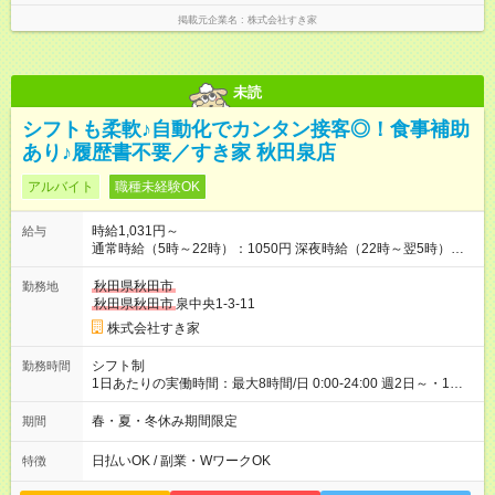
掲載元企業名
株式会社すき家
未読
シフトも柔軟♪自動化でカンタン接客◎！食事補助
あり♪履歴書不要／すき家 秋田泉店
アルバイト
職種未経験OK
時給1,031円～
給与
通常時給（5時～22時）：1050円 深夜時給（22時～翌5時）：
1313円 高校生時給：1031円 【特別手当】早朝手当（5：00-9：
00）時給+150円 【試用期間】試用期間あり 試用期間の長さ：1
秋田県秋田市
勤務地
ヶ月 雇用形態、給与は本採用時と同じです。 試用期間の実態は
秋田県秋田市
泉中央1-3-11
30日（※条件変更なし）ですが、切り上げで一ヶ月とさせてい
株式会社すき家
ただきます。 研修制度あり：15時間(研修中も同時給）
シフト制
勤務時間
1日あたりの実働時間：最大8時間/日 0:00-24:00 週2日～・1日
2h～OK ＜シフト例＞ 〇朝帯 5:00-9:00 〇昼帯 9:00-14:00 〇午
後帯 14:00-18:00 〇夜帯 18:00-22:00 〇深夜帯 22:00-翌5:00 基
春・夏・冬休み期間限定
期間
本は固定シフトですが家庭の都合などイレギュラーには対応し
ます♪
日払いOK / 副業・WワークOK
特徴