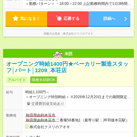
で勤務可能な方 a 8:30～ b ～18:00 c ～閉店時間 【試用期
＜勤務パターン＞ ・18:00～22:00 上記勤務時間内で1日3時間以
間】試用期間なし
上 ※1日の実働時間が法定労働時間（1日8時間）を超えることは
ありません。
気になる！
応募する
詳細へ
掲載元企業名
株式会社クスリのアオキ
未読
オープニング時給1400円★ベーカリー製造スタッ
フ│パート│1209_本荘店
アルバイト
職種未経験OK
時給1,100円～
給与
＜オープニング特別時給＞ ※2026年12月20日までの期間限定特
別時給 8:30～17:00 時給1400円 ※2026年12月21日～通常時
交通費別途支給あり
給適用 8:30～17:00 時給1100円 ※日祝は時給100円ＵＰ！ 22
時以降 25％増し（営業店舗のみ） 【試用期間】試用期間なし
秋田県由利本荘市
勤務地
秋田県由利本荘市
二番堰58番地1（最寄り駅：JR羽後本荘駅）
株式会社クスリのアオキ