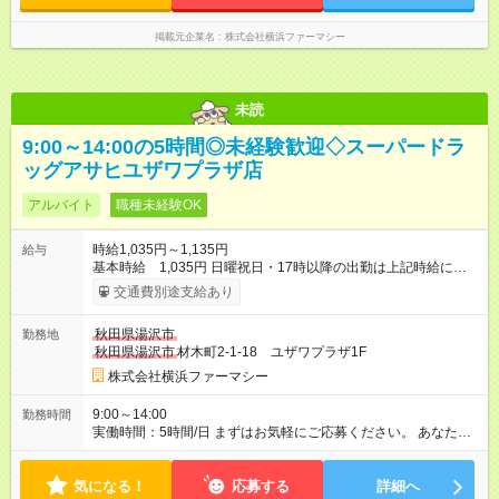
掲載元企業名
株式会社横浜ファーマシー
未読
9:00～14:00の5時間◎未経験歓迎◇スーパードラ
ッグアサヒユザワプラザ店
アルバイト
職種未経験OK
時給1,035円～1,135円
給与
基本時給 1,035円 日曜祝日・17時以降の出勤は上記時給にプ
ラス100円 ★登録販売者資格をお持ちの場合は基本時給に資格手
交通費別途支給あり
当がつきます。 登録販売者資格を取得したので経験を積みた
い、ブランクがある、などの方も大歓迎！ 研修中：60円アッ
秋田県湯沢市
勤務地
プ。 管理者要件がある場合：90円 【試用期間】試用期間あり 試
秋田県湯沢市
材木町2-1-18 ユザワプラザ1F
用期間の長さ：3ヶ月 雇用形態、給与は本採用時と同じです。
株式会社横浜ファーマシー
9:00～14:00
勤務時間
実働時間：5時間/日 まずはお気軽にご応募ください。 あなたの
新しいスタートをしっかりサポートします。
気になる！
応募する
詳細へ