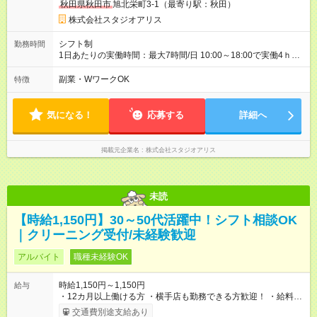
秋田県秋田市
旭北栄町3-1（最寄り駅：秋田）
間】試用期間あり 試用期間の長さ：3ヶ月 雇用形態、給与は本
採用時と同じです。
株式会社スタジオアリス
シフト制
勤務時間
1日あたりの実働時間：最大7時間/日 10:00～18:00で実働4ｈ～
◆週2日～・1日4ｈ～OK ◆土日祝勤務できる方歓迎
副業・WワークOK
特徴
気になる！
応募する
詳細へ
掲載元企業名
株式会社スタジオアリス
未読
【時給1,150円】30～50代活躍中！シフト相談OK
｜クリーニング受付/未経験歓迎
アルバイト
職種未経験OK
時給1,150円～1,150円
給与
・12カ月以上働ける方 ・横手店も勤務できる方歓迎！ ・給料は
１分毎に計算されます。 頑張りがしっかりと反映されるシス
交通費別途支給あり