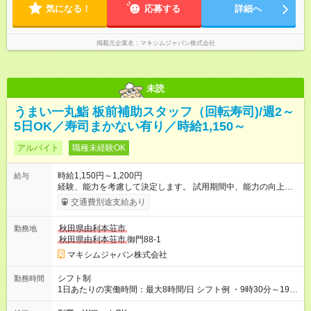
気になる！
応募する
詳細へ
掲載元企業名
マキシムジャパン株式会社
未読
うまい一丸鮨 板前補助スタッフ（回転寿司)/週2～
5日OK／寿司まかない有り／時給1,150～
アルバイト
職種未経験OK
時給1,150円～1,200円
給与
経験、能力を考慮して決定します。 試用期間中、能力の向上が
見られた場合、時給をアップいたします。 【試用期間】試用期
交通費別途支給あり
間あり 試用期間の長さ：2ヶ月 雇用形態、給与は本採用時と同
じです。
秋田県由利本荘市
勤務地
秋田県由利本荘市
御門88-1
マキシムジャパン株式会社
シフト制
勤務時間
1日あたりの実働時間：最大8時間/日 シフト例 ・9時30分～19時
30分(内、休憩2時間) ・10時30分～20時30分(内、休憩2時間) ※