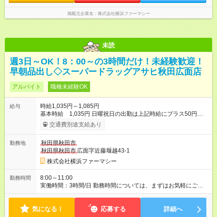
掲載元企業名
株式会社横浜ファーマシー
未読
週3日～OK！8：00～の3時間だけ！未経験歓迎！
早朝品出し◇スーパードラッグアサヒ秋田広面店
アルバイト
職種未経験OK
時給1,035円～1,085円
給与
基本時給 1,035円 日曜祝日の出勤は上記時給にプラス50円
【試用期間】試用期間あり 試用期間の長さ：3ヶ月 雇用形態、
交通費別途支給あり
給与は本採用時と同じです。
秋田県秋田市
勤務地
秋田県秋田市
広面字近藤堰越43-1
株式会社横浜ファーマシー
8:00～11:00
勤務時間
実働時間：3時間/日 勤務時間については、まずはお気軽にご相
談ください。
気になる！
応募する
詳細へ