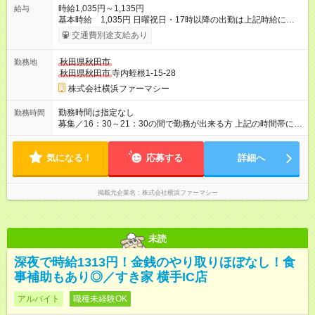
時給1,035円～1,135円
給与
基本時給 1,035円 日曜祝日・17時以降の出勤は上記時給にプ
ラス100円 ★登録販売者資格をお持ちの場合は基本時給に資格手
交通費別途支給あり
当がつきます。 登録販売者資格を取得したので経験を積みた
い、ブランクがある、などの方も大歓迎！ 研修中：60円アッ
秋田県秋田市
勤務地
プ。 管理者要件がある場合：90円 【試用期間】試用期間あり 試
秋田県秋田市
寺内蛭根1-15-28
用期間の長さ：3ヶ月 雇用形態、給与は本採用時と同じです。
株式会社横浜ファーマシー
勤務時間は指定なし
勤務時間
募集／16：30～21：30の間で勤務が出来る方 上記の時間帯に勤
務が出来る方であれば、時間数は問いません！ 3～5時間の間で
希望をお伺いします。 まずはお気軽にご応募ください。 あなた
気になる！
の新しいスタートをしっかりサポートします。
応募する
詳細へ
掲載元企業名
株式会社横浜ファーマシー
未読
深夜で時給1313円！金銭のやり取りほぼなし！食
事補助もあり◎／すき家 横手IC店
アルバイト
職種未経験OK