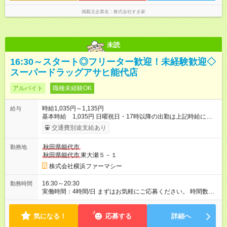
掲載元企業名
株式会社すき家
未読
16:30～スタート◎フリーター歓迎！未経験歓迎◇
スーパードラッグアサヒ能代店
アルバイト
職種未経験OK
時給1,035円～1,135円
給与
基本時給 1,035円 日曜祝日・17時以降の出勤は上記時給にプ
ラス100円 ★登録販売者資格をお持ちの場合は基本時給に資格手
交通費別途支給あり
当がつきます。 登録販売者資格を取得したので経験を積みた
い、ブランクがある、などの方も大歓迎！ 研修中：60円アッ
秋田県能代市
勤務地
プ。 管理者要件がある場合：90円 【試用期間】試用期間あり 試
秋田県能代市
東大瀬５－１
用期間の長さ：3ヶ月 雇用形態、給与は本採用時と同じです。
株式会社横浜ファーマシー
16:30～20:30
勤務時間
実働時間：4時間/日 まずはお気軽にご応募ください。 時間数に
ついてもぜひご相談下さい。 あなたの新しいスタートをしっか
りサポートします。
気になる！
応募する
詳細へ