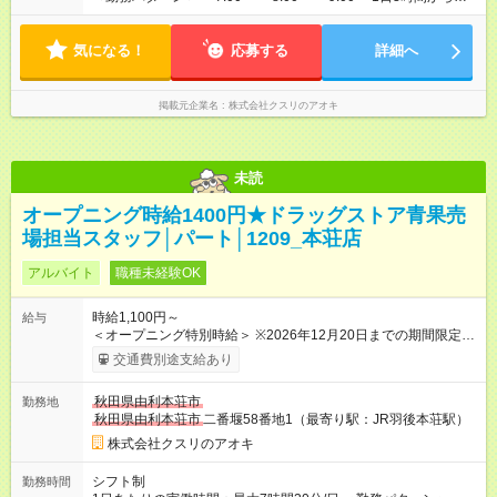
勤務OK！！ 週3日以上勤務可能な方 ※1日の実働時間が法定労働
時間（1日8時間）を超えることはありません。
気になる！
応募する
詳細へ
掲載元企業名
株式会社クスリのアオキ
未読
オープニング時給1400円★ドラッグストア青果売
場担当スタッフ│パート│1209_本荘店
アルバイト
職種未経験OK
時給1,100円～
給与
＜オープニング特別時給＞ ※2026年12月20日までの期間限定特
別時給 8:30～17:00 時給1400円 ※2026年12月21日～通常時
交通費別途支給あり
給適用 8:30～17:00 時給1100円 ※日祝は時給100円ＵＰ！ 22
時以降 25％増し（営業店舗のみ） 【試用期間】試用期間なし
秋田県由利本荘市
勤務地
秋田県由利本荘市
二番堰58番地1（最寄り駅：JR羽後本荘駅）
株式会社クスリのアオキ
シフト制
勤務時間