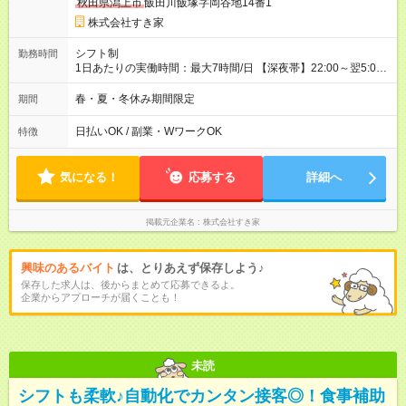
秋田県潟上市
飯田川飯塚字岡谷地14番1
株式会社すき家
シフト制
勤務時間
1日あたりの実働時間：最大7時間/日 【深夜帯】22:00～翌5:00
週2日～・1日2h～OK◎ ※22:00から翌5:00までは18歳以上の方
のみ勤務可能です（18歳未満の深夜業務禁止のため） ★深夜で
春・夏・冬休み期間限定
期間
も安心して働けます★ すき家では、ワンオペを禁止していま
す。 必ず、2名以上での勤務を行いますので、安心して働けま
日払いOK / 副業・WワークOK
特徴
す。
気になる！
応募する
詳細へ
掲載元企業名
株式会社すき家
興味のあるバイト
は、とりあえず保存しよう♪
保存した求人は、後からまとめて応募できるよ。
企業からアプローチが届くことも！
未読
シフトも柔軟♪自動化でカンタン接客◎！食事補助