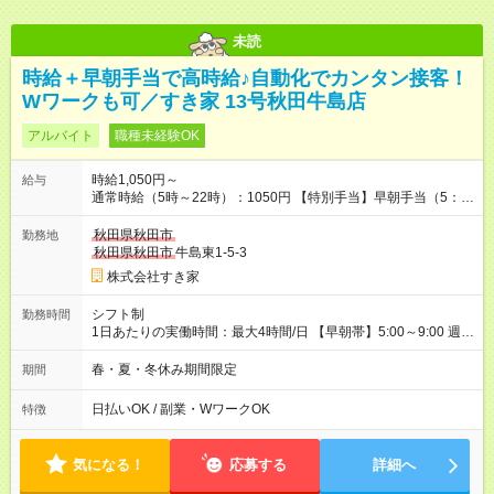
未読
時給＋早朝手当で高時給♪自動化でカンタン接客！
Wワークも可／すき家 13号秋田牛島店
アルバイト
職種未経験OK
時給1,050円～
給与
通常時給（5時～22時）：1050円 【特別手当】早朝手当（5：
00-9：00）時給+150円 【試用期間】試用期間あり 試用期間の
長さ：1ヶ月 雇用形態、給与は本採用時と同じです。 試用期間
秋田県秋田市
勤務地
の実態は30日（※条件変更なし）ですが、切り上げで一ヶ月と
秋田県秋田市
牛島東1-5-3
させていただきます。 研修制度あり：15時間(研修中も同時給）
株式会社すき家
シフト制
勤務時間
1日あたりの実働時間：最大4時間/日 【早朝帯】5:00～9:00 週2
日～・1日2h～OK◎ 勤務時間や曜日はご相談ください。
春・夏・冬休み期間限定
期間
日払いOK / 副業・WワークOK
特徴
気になる！
応募する
詳細へ