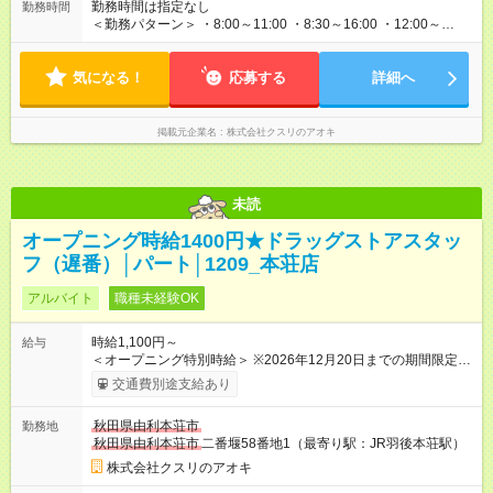
当社近隣店舗へのヘルプが可能な方 3.下記のいずれかの時間帯
勤務時間は指定なし
勤務時間
で勤務可能な方 a 8:30～ b ～18:00 c ～閉店時間 【試用期
＜勤務パターン＞ ・8:00～11:00 ・8:30～16:00 ・12:00～
間】試用期間なし
18:00 上記勤務時間内で1日3時間以上 ※1日の実働時間が法定労
働時間（1日8時間）を超えることはありません。
気になる！
応募する
詳細へ
掲載元企業名
株式会社クスリのアオキ
未読
オープニング時給1400円★ドラッグストアスタッ
フ（遅番）│パート│1209_本荘店
アルバイト
職種未経験OK
時給1,100円～
給与
＜オープニング特別時給＞ ※2026年12月20日までの期間限定特
別時給 8:30～17:00 時給1400円 17:00～22:00 時給1500円
交通費別途支給あり
※2026年12月21日～通常時給適用 8:30～17:00 時給1100円
17:00～22:00 時給1200円 ※日祝は時給100円ＵＰ！ 22時以
秋田県由利本荘市
勤務地
降 25％増し（営業店舗のみ） 【手当】 ※登録販売者資格手当
秋田県由利本荘市
二番堰58番地1（最寄り駅：JR羽後本荘駅）
あり（時給＋30円） 【試用期間】試用期間なし
株式会社クスリのアオキ