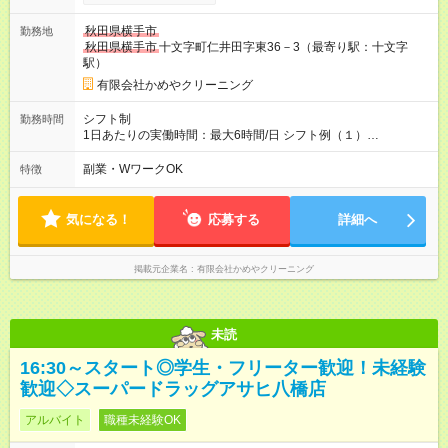
テムです！ 【試用期間】試用期間あり 試用期間の長さ：2ヶ月
※ 雇用形態と給与に、本採用時と異なる部分があります。 雇用
秋田県横手市
勤務地
形態：本採用時と同じです。 給与：時給 1,031円 ～ 1,031円
秋田県横手市
十文字町仁井田字東36－3（最寄り駅：十文字
駅）
有限会社かめやクリーニング
シフト制
勤務時間
1日あたりの実働時間：最大6時間/日 シフト例（１）
9:00~14:00（２）14：00～19：00 働きたい時間・曜日・日
数、是非ご相談ください！(毎週木曜/定休日） ・収入希望をお聞
副業・WワークOK
特徴
きして勤務表を作成します 詳細はお気軽にご相談ください。
気になる！
応募する
詳細へ
掲載元企業名
有限会社かめやクリーニング
未読
16:30～スタート◎学生・フリーター歓迎！未経験
歓迎◇スーパードラッグアサヒ八橋店
アルバイト
職種未経験OK