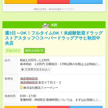
掲載元企業名
株式会社横浜ファーマシー
未読
週3日～OK！フルタイムOK！未経験歓迎ドラッグ
ストアスタッフ◇スーパードラッグアサヒ秋田中
央店
アルバイト
職種未経験OK
時給1,035円～1,135円
給与
基本時給 1,035円 日曜祝日・17時以降の出勤は上記時給にプ
ラス100円 ★登録販売者資格をお持ちの場合は、基本時給に資格
交通費別途支給あり
手当がつきます。 登録販売者資格を取得したので経験を積みた
い、ブランクがある、などの方も大歓迎！ 研修中：＋60円 管理
秋田県秋田市
勤務地
者要件がある場合：＋90円 【試用期間】試用期間あり 試用期間
秋田県秋田市
泉北４丁目３－２
の長さ：3ヶ月 雇用形態、給与は本採用時と同じです。
株式会社横浜ファーマシー
8:00～17:00
勤務時間
実働時間：8時間/日 勤務時間については、まずはお気軽にご相
談ください。