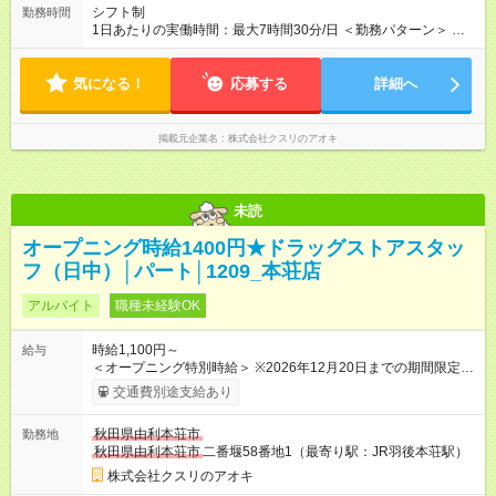
シフト制
勤務時間
1日あたりの実働時間：最大7時間30分/日 ＜勤務パターン＞ ・
16:00～22:00 1日5時間 ・閉店までのフルタイム応相談！ 1日7
時間～7.5時間
気になる！
応募する
詳細へ
掲載元企業名
株式会社クスリのアオキ
未読
オープニング時給1400円★ドラッグストアスタッ
フ（日中）│パート│1209_本荘店
アルバイト
職種未経験OK
時給1,100円～
給与
＜オープニング特別時給＞ ※2026年12月20日までの期間限定特
別時給 8:30～17:00 時給1400円 17:00～22:00 時給1500円
交通費別途支給あり
※2026年12月21日～通常時給適用 8:30～17:00 時給1100円
17:00～22:00 時給1200円 ※日祝は時給100円ＵＰ！ 22時以
秋田県由利本荘市
勤務地
降 25％増し（営業店舗のみ） 【手当】 ※登録販売者資格手当
秋田県由利本荘市
二番堰58番地1（最寄り駅：JR羽後本荘駅）
あり（時給＋30円） 【試用期間】試用期間なし
株式会社クスリのアオキ