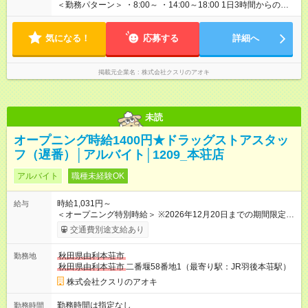
＜勤務パターン＞ ・8:00～ ・14:00～18:00 1日3時間からの勤
務OK！！ 週2日以上勤務可能な方 ※1日の実働時間が法定労働時
間（1日8時間）を超えることはありません。
気になる！
応募する
詳細へ
掲載元企業名
株式会社クスリのアオキ
未読
オープニング時給1400円★ドラッグストアスタッ
フ（遅番）│アルバイト│1209_本荘店
アルバイト
職種未経験OK
時給1,031円～
給与
＜オープニング特別時給＞ ※2026年12月20日までの期間限定特
別時給 8:30～17:00 時給1400円 17:00～22:00 時給1500円
交通費別途支給あり
※2026年12月21日～通常時給適用 8:30～17:00 時給1031円
17:00～22:00 時給1100円 ※日祝は時給100円ＵＰ！ 22時以
秋田県由利本荘市
勤務地
降 25％増し（営業店舗のみ） 【手当】 ※登録販売者資格手当
秋田県由利本荘市
二番堰58番地1（最寄り駅：JR羽後本荘駅）
あり（時給＋30円） ※2026年12月21日～適用 ★下記当社条件
に対応できる方は時給――― 8:00～17:00＋69円 17:00～22:00
株式会社クスリのアオキ
＋100円 ★当社条件★ 1.月の半分以上 水 日曜日出勤可能な方 2.
当社近隣店舗へのヘルプが可能な方 3.下記のいずれかの時間帯
勤務時間は指定なし
勤務時間