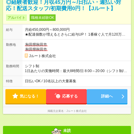
◎経験者歓迎！月収45万円～/日払い・週払い対
応！配送スタッフ/初期費用0円！【Jルート】
アルバイト
職種未経験OK
月給450,000円～800,000円
給与
★配達個数が増えるとさらに給与UP！ 1番稼ぐ人で月120万ほ
ど！ ・主要都市エリア 月収55万円／週5日稼働 月収65万~112
万円／週6日稼働 ・地方郊外エリア 月収40万円／週5日稼働 月
秋田県秋田市
勤務地
収40万円~50万円／週6日稼働 ＜モデルイメージ＞ ■月収50万
秋田県秋田市
円 (27歳男性/江東区在住)※元建築関係 1日150個配達×25日勤務
Jルート株式会社
(日休み) ■月収80万円(43歳男性/墨田区在住)※元営業 1日200個
配達×25日勤務(月休み) 【試用期間】試用期間なし
シフト制
勤務時間
1日あたりの実働時間：最大8時間/日 8:00～20:00（シフト制/実
働8時間） ※週5日勤務（場所次第では週4も有り） ※配達状況に
よって時間外での勤務可能性有り ※案件により多少の前後あり
日払いOK / 10名以上の大量募集
特徴
※配達が完了次第、帰社OKです
気になる！
応募する
詳細へ
掲載元企業名
Jルート株式会社
未読