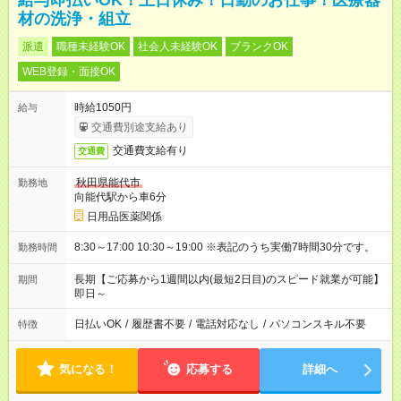
給与即払いOK！土日休み！日勤のお仕事！医療器
材の洗浄・組立
派遣
職種未経験OK
社会人未経験OK
ブランクOK
WEB登録・面接OK
時給1050円
給与
交通費別途支給あり
交通費支給有り
交通費
秋田県能代市
勤務地
向能代駅から車6分
日用品医薬関係
8:30～17:00 10:30～19:00 ※表記のうち実働7時間30分です。
勤務時間
長期【ご応募から1週間以内(最短2日目)のスピード就業が可能】
期間
即日～
日払いOK
/
履歴書不要
/
電話対応なし
/
パソコンスキル不要
特徴
気になる！
応募する
詳細へ