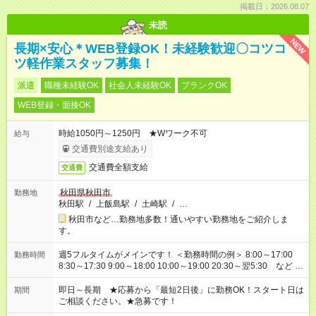
掲載日：2026.08.07
未読
NEW
長期×安心＊WEB登録OK！未経験歓迎〇コツコ
ツ軽作業スタッフ募集！
派遣
職種未経験OK
社会人未経験OK
ブランクOK
WEB登録・面接OK
時給1050円～1250円 ★Wワーク不可
給与
交通費別途支給あり
交通費全額支給
交通費
秋田県秋田市
勤務地
秋田駅
/
上飯島駅
/
土崎駅
/
…
秋田市など…勤務地多数！通いやすい勤務地をご紹介しま
す。
週5フルタイムがメインです！ ＜勤務時間の例＞ 8:00～17:00
勤務時間
8:30～17:30 9:00～18:00 10:00～19:00 20:30～翌5:30 など ★
その他にも勤務時間多数！ 日勤のみ、残業なし、交替制など
ご希望を教えてください！
即日～長期 ★応募から「最短2日後」に勤務OK！スタート日は
期間
ご相談ください。★急募です！