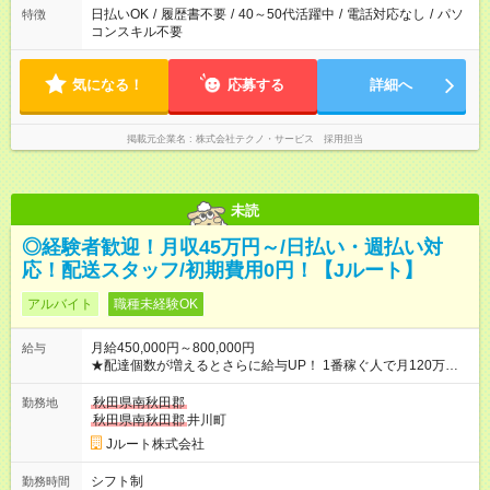
日払いOK
/
履歴書不要
/
40～50代活躍中
/
電話対応なし
/
パソ
特徴
コンスキル不要
気になる！
応募する
詳細へ
掲載元企業名
株式会社テクノ・サービス 採用担当
未読
◎経験者歓迎！月収45万円～/日払い・週払い対
応！配送スタッフ/初期費用0円！【Jルート】
アルバイト
職種未経験OK
月給450,000円～800,000円
給与
★配達個数が増えるとさらに給与UP！ 1番稼ぐ人で月120万ほ
ど！ ・主要都市エリア 月収55万円／週5日稼働 月収65万~112
万円／週6日稼働 ・地方郊外エリア 月収40万円／週5日稼働 月
秋田県南秋田郡
勤務地
収40万円~50万円／週6日稼働 ＜モデルイメージ＞ ■月収50万
秋田県南秋田郡
井川町
円 (27歳男性/江東区在住)※元建築関係 1日150個配達×25日勤務
Jルート株式会社
(日休み) ■月収80万円(43歳男性/墨田区在住)※元営業 1日200個
配達×25日勤務(月休み) 【試用期間】試用期間なし
シフト制
勤務時間