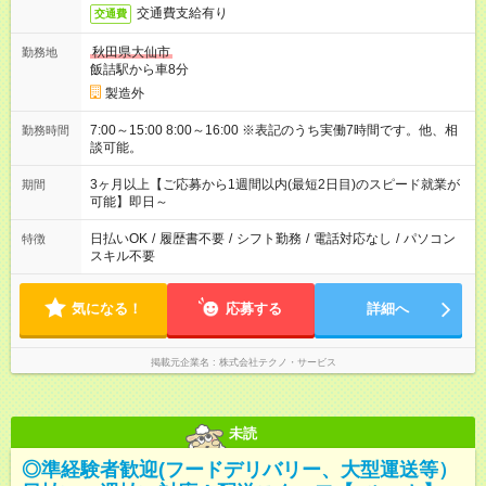
交通費支給有り
交通費
秋田県大仙市
勤務地
飯詰駅から車8分
製造外
7:00～15:00 8:00～16:00 ※表記のうち実働7時間です。他、相
勤務時間
談可能。
3ヶ月以上【ご応募から1週間以内(最短2日目)のスピード就業が
期間
可能】即日～
日払いOK
/
履歴書不要
/
シフト勤務
/
電話対応なし
/
パソコン
特徴
スキル不要
気になる！
応募する
詳細へ
掲載元企業名
株式会社テクノ・サービス
未読
◎準経験者歓迎(フードデリバリー、大型運送等）