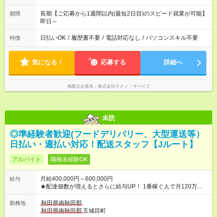
長期【ご応募から1週間以内(最短2日目)のスピード就業が可能】
期間
即日～
日払いOK
/
履歴書不要
/
電話対応なし
/
パソコンスキル不要
特徴
気になる！
応募する
詳細へ
掲載元企業名
株式会社テクノ・サービス
未読
◎準経験者歓迎(フードデリバリー、大型運送等）
日払い・週払い対応！配送スタッフ【Jルート】
アルバイト
職種未経験OK
月給400,000円～600,000円
給与
★配達個数が増えるとさらに給与UP！ 1番稼ぐ人で月120万ほ
ど！ ・主要都市エリア 月収55万円／週5日稼働 月収65万~112
万円／週6日稼働 ・地方郊外エリア 月収40万円／週5日稼働 月
秋田県南秋田郡
勤務地
収40万円~50万円／週6日稼働 ＜モデルイメージ＞ ■月収50万
秋田県南秋田郡
五城目町