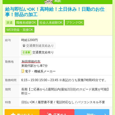
未読
給与即払いOK！高時給！土日休み！日勤のお仕
事！部品の加工
派遣
職種未経験OK
社会人未経験OK
ブランクOK
WEB登録・面接OK
時給1200円
給与
交通費別途支給あり
交通費支給有り
交通費
秋田県能代市
勤務地
東能代駅から車7分
電子・機械系メーカー
6:15～15:00 15:00～23:45 ※表記のうち実働7時間45分です。
勤務時間
長期【ご応募から1週間以内(最短2日目)のスピード就業が可能】
期間
即日～
日払いOK
/
履歴書不要
/
電話対応なし
/
パソコンスキル不要
特徴