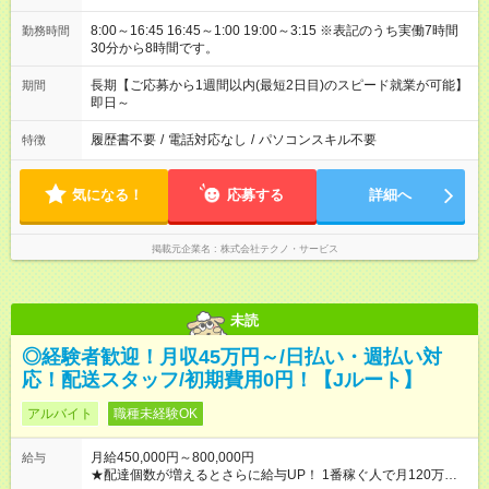
8:00～16:45 16:45～1:00 19:00～3:15 ※表記のうち実働7時間
勤務時間
30分から8時間です。
長期【ご応募から1週間以内(最短2日目)のスピード就業が可能】
期間
即日～
履歴書不要
/
電話対応なし
/
パソコンスキル不要
特徴
気になる！
応募する
詳細へ
掲載元企業名
株式会社テクノ・サービス
未読
◎経験者歓迎！月収45万円～/日払い・週払い対
応！配送スタッフ/初期費用0円！【Jルート】
アルバイト
職種未経験OK
月給450,000円～800,000円
給与
★配達個数が増えるとさらに給与UP！ 1番稼ぐ人で月120万ほ