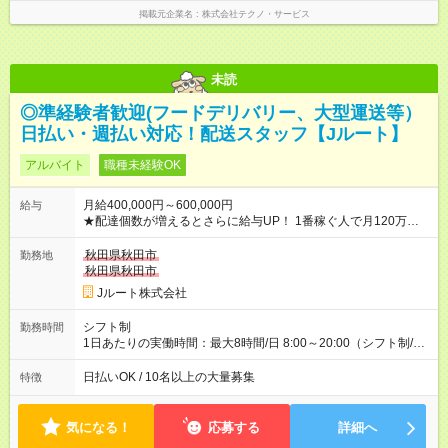
掲載元企業名
株式会社テクノ・サービス
未読
◎準経験者歓迎(フードデリバリー、大型運送等）
日払い・週払い対応！配送スタッフ【Jルート】
アルバイト
職種未経験OK
月給400,000円～600,000円
給与
★配達個数が増えるとさらに給与UP！ 1番稼ぐ人で月120万ほ
ど！ ・主要都市エリア 月収55万円／週5日稼働 月収65万~112
万円／週6日稼働 ・地方郊外エリア 月収40万円／週5日稼働 月
秋田県秋田市
勤務地
収40万円~50万円／週6日稼働 ＜モデルイメージ＞ ■月収50万
秋田県秋田市
円 (27歳男性/江東区在住)※元建築関係 1日150個配達×25日勤務
Jルート株式会社
(日休み) ■月収80万円(43歳男性/墨田区在住)※元営業 1日200個
配達×25日勤務(月休み) 【試用期間】試用期間なし
シフト制
勤務時間
1日あたりの実働時間：最大8時間/日 8:00～20:00（シフト制/実
働8時間） ※週5日勤務（場所次第では週4も有り） ※配達状況に
よって時間外での勤務可能性有り ※案件により多少の前後あり
日払いOK / 10名以上の大量募集
特徴
※配達が完了次第、帰社OKです
気になる！
応募する
詳細へ