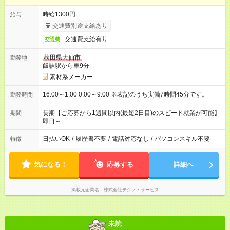
時給1300円
給与
交通費別途支給あり
交通費支給有り
交通費
秋田県大仙市
勤務地
飯詰駅から車9分
素材系メーカー
16:00～1:00 0:00～9:00 ※表記のうち実働7時間45分です。
勤務時間
長期【ご応募から1週間以内(最短2日目)のスピード就業が可能】
期間
即日～
日払いOK
/
履歴書不要
/
電話対応なし
/
パソコンスキル不要
特徴
気になる！
応募する
詳細へ
掲載元企業名
株式会社テクノ・サービス
未読