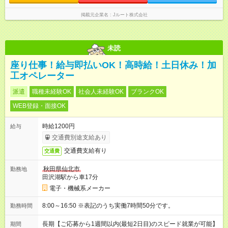
掲載元企業名
Jルート株式会社
未読
座り仕事！給与即払いOK！高時給！土日休み！加
工オペレーター
派遣
職種未経験OK
社会人未経験OK
ブランクOK
WEB登録・面接OK
時給1200円
給与
交通費別途支給あり
交通費支給有り
交通費
秋田県仙北市
勤務地
田沢湖駅から車17分
電子・機械系メーカー
8:00～16:50 ※表記のうち実働7時間50分です。
勤務時間
長期【ご応募から1週間以内(最短2日目)のスピード就業が可能】
期間