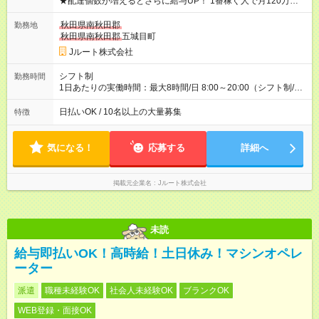
★配達個数が増えるとさらに給与UP！ 1番稼ぐ人で月120万ほ
ど！ ・主要都市エリア 月収55万円／週5日稼働 月収65万~112
万円／週6日稼働 ・地方郊外エリア 月収40万円／週5日稼働 月
秋田県南秋田郡
勤務地
収40万円~50万円／週6日稼働 ＜モデルイメージ＞ ■月収50万
秋田県南秋田郡
五城目町
円 (27歳男性/江東区在住)※元建築関係 1日150個配達×25日勤務
Jルート株式会社
(日休み) ■月収80万円(43歳男性/墨田区在住)※元営業 1日200個
配達×25日勤務(月休み) 【試用期間】試用期間なし
シフト制
勤務時間
1日あたりの実働時間：最大8時間/日 8:00～20:00（シフト制/実
働8時間） ※週5日勤務（場所次第では週4も有り） ※配達状況に
よって時間外での勤務可能性有り ※案件により多少の前後あり
日払いOK / 10名以上の大量募集
特徴
※配達が完了次第、帰社OKです
気になる！
応募する
詳細へ
掲載元企業名
Jルート株式会社
未読
給与即払いOK！高時給！土日休み！マシンオペレ
ーター
派遣
職種未経験OK
社会人未経験OK
ブランクOK
WEB登録・面接OK