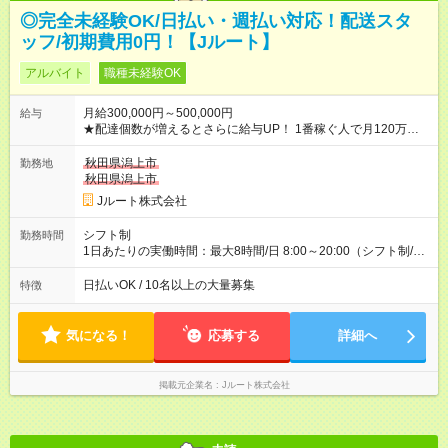
◎完全未経験OK/日払い・週払い対応！配送スタ
ッフ/初期費用0円！【Jルート】
アルバイト
職種未経験OK
月給300,000円～500,000円
給与
★配達個数が増えるとさらに給与UP！ 1番稼ぐ人で月120万ほ
ど！ ・主要都市エリア 月収55万円／週5日稼働 月収65万~112
万円／週6日稼働 ・地方郊外エリア 月収40万円／週5日稼働 月
秋田県潟上市
勤務地
収40万円~50万円／週6日稼働 ＜モデルイメージ＞ ■月収50万
秋田県潟上市
円 (27歳男性/江東区在住)※元建築関係 1日150個配達×25日勤務
Jルート株式会社
(日休み) ■月収80万円(43歳男性/墨田区在住)※元営業 1日200個
配達×25日勤務(月休み) 【試用期間】試用期間なし
シフト制
勤務時間
1日あたりの実働時間：最大8時間/日 8:00～20:00（シフト制/実
働8時間） ※週5日勤務（場所次第では週4も有り） ※配達状況に
よって時間外での勤務可能性有り ※案件により多少の前後あり
日払いOK / 10名以上の大量募集
特徴
※配達が完了次第、帰社OKです
気になる！
応募する
詳細へ
掲載元企業名
Jルート株式会社