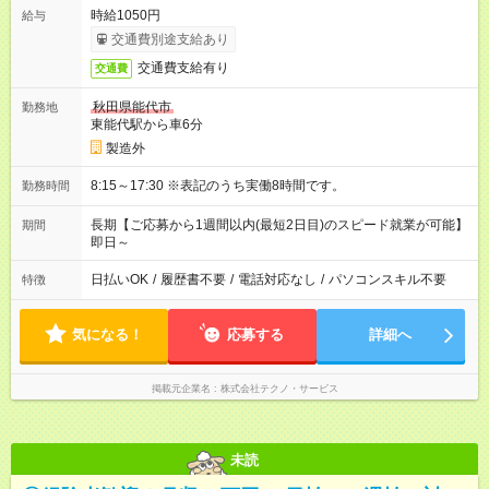
時給1050円
給与
交通費別途支給あり
交通費支給有り
交通費
秋田県能代市
勤務地
東能代駅から車6分
製造外
8:15～17:30 ※表記のうち実働8時間です。
勤務時間
長期【ご応募から1週間以内(最短2日目)のスピード就業が可能】
期間
即日～
日払いOK
/
履歴書不要
/
電話対応なし
/
パソコンスキル不要
特徴
気になる！
応募する
詳細へ
掲載元企業名
株式会社テクノ・サービス
未読