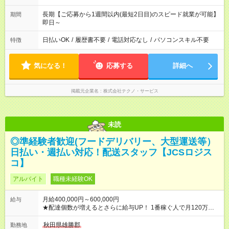
長期【ご応募から1週間以内(最短2日目)のスピード就業が可能】
期間
即日～
日払いOK
/
履歴書不要
/
電話対応なし
/
パソコンスキル不要
特徴
気になる！
応募する
詳細へ
掲載元企業名
株式会社テクノ・サービス
未読
◎準経験者歓迎(フードデリバリー、大型運送等）
日払い・週払い対応！配送スタッフ【JCSロジス
コ】
アルバイト
職種未経験OK
月給400,000円～600,000円
給与
★配達個数が増えるとさらに給与UP！ 1番稼ぐ人で月120万ほ
ど！ ・主要都市エリア 月収55万円／週5日稼働 月収65万~112
万円／週6日稼働 ・地方郊外エリア 月収40万円／週5日稼働 月
秋田県雄勝郡
勤務地