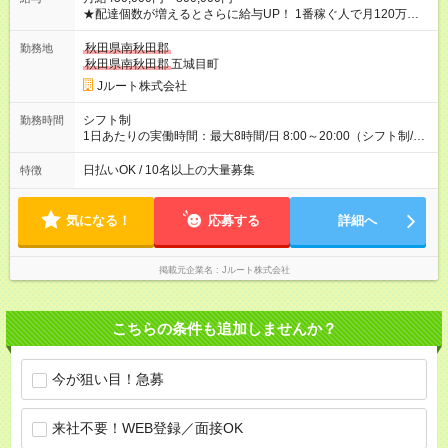
★配達個数が増えるとさらに給与UP！ 1番稼ぐ人で月120万ほ
ど！ ・主要都市エリア 月収55万円／週5日稼働 月収65万~112
万円／週6日稼働 ・地方郊外エリア 月収40万円／週5日稼働 月
秋田県南秋田郡
勤務地
収40万円~50万円／週6日稼働 ＜モデルイメージ＞ ■月収50万
秋田県南秋田郡
五城目町
円 (27歳男性/江東区在住)※元建築関係 1日150個配達×25日勤務
Jルート株式会社
(日休み) ■月収80万円(43歳男性/墨田区在住)※元営業 1日200個
配達×25日勤務(月休み) 【試用期間】試用期間なし
シフト制
勤務時間
1日あたりの実働時間：最大8時間/日 8:00～20:00（シフト制/実
働8時間） ※週5日勤務（場所次第では週4も有り） ※配達状況に
よって時間外での勤務可能性有り ※案件により多少の前後あり
日払いOK / 10名以上の大量募集
特徴
※配達が完了次第、帰社OKです
気になる！
応募する
詳細へ
掲載元企業名
Jルート株式会社
こちらの条件も追加しませんか？
今が狙い目！急募
来社不要！WEB登録／面接OK