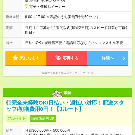
醍醐(秋田県)駅から車9分
電子・機械系メーカー
8:00～17:00 ※表記のうち実働7時間50分です。
勤務時間
長期【ご応募から1週間以内(最短2日目)のスピード就業が可能】
期間
即日～
日払いOK
/
履歴書不要
/
電話対応なし
/
パソコンスキル不要
特徴
気になる！
応募する
詳細へ
掲載元企業名
株式会社テクノ・サービス
未読
◎完全未経験OK/日払い・週払い対応！配送スタ
ッフ/初期費用0円！【Jルート】
アルバイト
職種未経験OK
月給300,000円～500,000円
給与