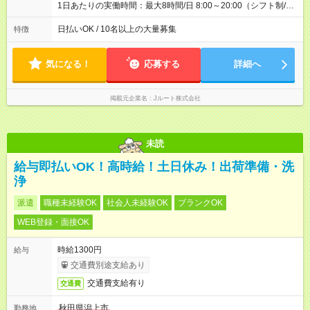
1日あたりの実働時間：最大8時間/日 8:00～20:00（シフト制/実
働8時間） ※週5日勤務（場所次第では週4も有り） ※配達状況に
よって時間外での勤務可能性有り ※案件により多少の前後あり
日払いOK / 10名以上の大量募集
特徴
※配達が完了次第、帰社OKです
気になる！
応募する
詳細へ
掲載元企業名
Jルート株式会社
未読
給与即払いOK！高時給！土日休み！出荷準備・洗
浄
派遣
職種未経験OK
社会人未経験OK
ブランクOK
WEB登録・面接OK
時給1300円
給与
交通費別途支給あり
交通費支給有り
交通費
秋田県潟上市
勤務地