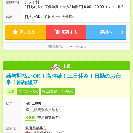
シフト制
勤務時間
1日あたりの実働時間：最大8時間/日 8:00～20:00（シフト制/実
働8時間） ※週5日勤務（場所次第では週4も有り） ※配達状況に
よって時間外での勤務可能性有り ※案件により多少の前後あり
日払いOK / 10名以上の大量募集
特徴
※配達が完了次第、帰社OKです
気になる！
応募する
詳細へ
掲載元企業名
Jルート株式会社
未読
給与即払いOK！高時給！土日休み！日勤のお仕
事！部品組立
派遣
ブランクOK
WEB登録・面接OK
時給1300円
給与
交通費別途支給あり
交通費支給有り
交通費
秋田県横手市
勤務地