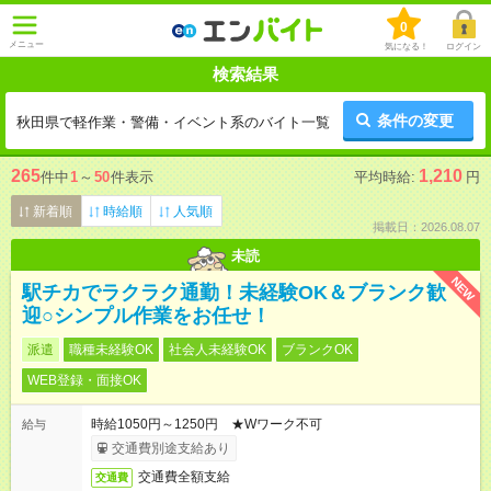
0
メニュー
気になる！
ログイン
検索結果
条件の変更
秋田県で軽作業・警備・イベント系のバイト一覧
265
1,210
件中
1
～
50
件表示
平均時給:
円
新着順
時給順
人気順
掲載日：2026.08.07
未読
NEW
駅チカでラクラク通勤！未経験OK＆ブランク歓
迎○シンプル作業をお任せ！
派遣
職種未経験OK
社会人未経験OK
ブランクOK
WEB登録・面接OK
時給1050円～1250円 ★Wワーク不可
給与
交通費別途支給あり
交通費全額支給
交通費