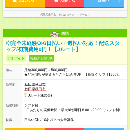
気になる！
応募する
詳細へ
掲載元企業名
株式会社テクノ・サービス
未読
◎完全未経験OK/日払い・週払い対応！配送スタ
ッフ/初期費用0円！【Jルート】
アルバイト
職種未経験OK
月給300,000円～500,000円
給与
★配達個数が増えるとさらに給与UP！ 1番稼ぐ人で月120万ほ
ど！ ・主要都市エリア 月収55万円／週5日稼働 月収65万~112
万円／週6日稼働 ・地方郊外エリア 月収40万円／週5日稼働 月
秋田県秋田市
勤務地
収40万円~50万円／週6日稼働 ＜モデルイメージ＞ ■月収50万
秋田県秋田市
円 (27歳男性/江東区在住)※元建築関係 1日150個配達×25日勤務
Jルート株式会社
(日休み) ■月収80万円(43歳男性/墨田区在住)※元営業 1日200個
配達×25日勤務(月休み) 【試用期間】試用期間なし
シフト制
勤務時間
1日あたりの実働時間：最大8時間/日 8:00～20:00（シフト制/実
働8時間） ※週5日勤務（場所次第では週4も有り） ※配達状況に
よって時間外での勤務可能性有り ※案件により多少の前後あり
日払いOK / 10名以上の大量募集
特徴
※配達が完了次第、帰社OKです