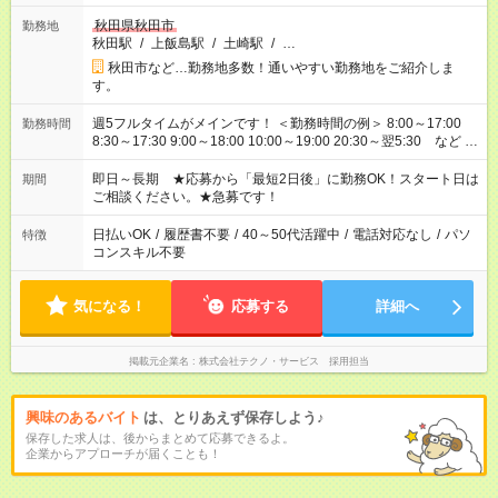
秋田県秋田市
勤務地
秋田駅
/
上飯島駅
/
土崎駅
/
…
秋田市など…勤務地多数！通いやすい勤務地をご紹介しま
す。
週5フルタイムがメインです！ ＜勤務時間の例＞ 8:00～17:00
勤務時間
8:30～17:30 9:00～18:00 10:00～19:00 20:30～翌5:30 など ★
その他にも勤務時間多数！ 日勤のみ、残業なし、交替制など
ご希望を教えてください！
即日～長期 ★応募から「最短2日後」に勤務OK！スタート日は
期間
ご相談ください。★急募です！
日払いOK
/
履歴書不要
/
40～50代活躍中
/
電話対応なし
/
パソ
特徴
コンスキル不要
気になる！
応募する
詳細へ
掲載元企業名
株式会社テクノ・サービス 採用担当
興味のあるバイト
は、とりあえず保存しよう♪
保存した求人は、後からまとめて応募できるよ。
企業からアプローチが届くことも！