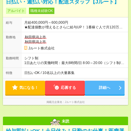
日払い・週払い対応！配送スタッフ【Jルート】
アルバイト
職種未経験OK
月給400,000円～600,000円
給与
★配達個数が増えるとさらに給与UP！ 1番稼ぐ人で月120万ほ
ど！ ・主要都市エリア 月収55万円／週5日稼働 月収65万~112
万円／週6日稼働 ・地方郊外エリア 月収40万円／週5日稼働 月
秋田県潟上市
勤務地
収40万円~50万円／週6日稼働 ＜モデルイメージ＞ ■月収50万
秋田県潟上市
円 (27歳男性/江東区在住)※元建築関係 1日150個配達×25日勤務
Jルート株式会社
(日休み) ■月収80万円(43歳男性/墨田区在住)※元営業 1日200個
配達×25日勤務(月休み) 【試用期間】試用期間なし
シフト制
勤務時間
1日あたりの実働時間：最大8時間/日 8:00～20:00（シフト制/実
働8時間） ※週5日勤務（場所次第では週4も有り） ※配達状況に
よって時間外での勤務可能性有り ※案件により多少の前後あり
日払いOK / 10名以上の大量募集
特徴
※配達が完了次第、帰社OKです
気になる！
応募する
詳細へ
掲載元企業名
Jルート株式会社
未読