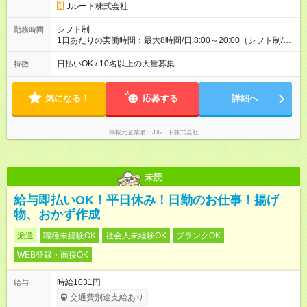
円 (27歳男性/江東区在住)※元建築関係 1日150個配達×25日勤務
Jルート株式会社
(日休み) ■月収80万円(43歳男性/墨田区在住)※元営業 1日200個
配達×25日勤務(月休み) 【試用期間】試用期間なし
シフト制
勤務時間
1日あたりの実働時間：最大8時間/日 8:00～20:00（シフト制/実
働8時間） ※週5日勤務（場所次第では週4も有り） ※配達状況に
よって時間外での勤務可能性有り ※案件により多少の前後あり
日払いOK / 10名以上の大量募集
特徴
※配達が完了次第、帰社OKです
気になる！
応募する
詳細へ
掲載元企業名
Jルート株式会社
未読
給与即払いOK！平日休み！日勤のお仕事！揚げ
物、おかず作成
派遣
職種未経験OK
社会人未経験OK
ブランクOK
WEB登録・面接OK
時給1031円
給与
交通費別途支給あり