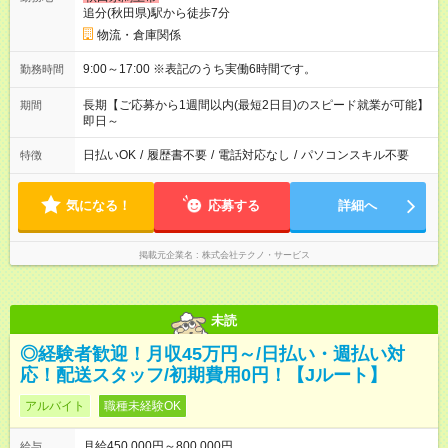
追分(秋田県)駅から徒歩7分
物流・倉庫関係
9:00～17:00 ※表記のうち実働6時間です。
勤務時間
長期【ご応募から1週間以内(最短2日目)のスピード就業が可能】
期間
即日～
日払いOK
/
履歴書不要
/
電話対応なし
/
パソコンスキル不要
特徴
気になる！
応募する
詳細へ
掲載元企業名
株式会社テクノ・サービス
未読
◎経験者歓迎！月収45万円～/日払い・週払い対
応！配送スタッフ/初期費用0円！【Jルート】
アルバイト
職種未経験OK
月給450,000円～800,000円
給与