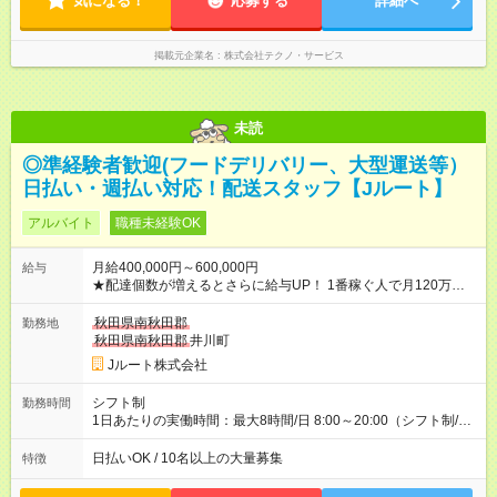
気になる！
応募する
詳細へ
掲載元企業名
株式会社テクノ・サービス
未読
◎準経験者歓迎(フードデリバリー、大型運送等）
日払い・週払い対応！配送スタッフ【Jルート】
アルバイト
職種未経験OK
月給400,000円～600,000円
給与
★配達個数が増えるとさらに給与UP！ 1番稼ぐ人で月120万ほ
ど！ ・主要都市エリア 月収55万円／週5日稼働 月収65万~112
万円／週6日稼働 ・地方郊外エリア 月収40万円／週5日稼働 月
秋田県南秋田郡
勤務地
収40万円~50万円／週6日稼働 ＜モデルイメージ＞ ■月収50万
秋田県南秋田郡
井川町
円 (27歳男性/江東区在住)※元建築関係 1日150個配達×25日勤務
Jルート株式会社
(日休み) ■月収80万円(43歳男性/墨田区在住)※元営業 1日200個
配達×25日勤務(月休み) 【試用期間】試用期間なし
シフト制
勤務時間
1日あたりの実働時間：最大8時間/日 8:00～20:00（シフト制/実
働8時間） ※週5日勤務（場所次第では週4も有り） ※配達状況に
よって時間外での勤務可能性有り ※案件により多少の前後あり
日払いOK / 10名以上の大量募集
特徴
※配達が完了次第、帰社OKです