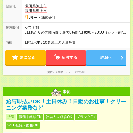
ど！ ・主要都市エリア 月収55万円／週5日稼働 月収65万~112
万円／週6日稼働 ・地方郊外エリア 月収40万円／週5日稼働 月
秋田県潟上市
勤務地
収40万円~50万円／週6日稼働 ＜モデルイメージ＞ ■月収50万
秋田県潟上市
円 (27歳男性/江東区在住)※元建築関係 1日150個配達×25日勤務
Jルート株式会社
(日休み) ■月収80万円(43歳男性/墨田区在住)※元営業 1日200個
配達×25日勤務(月休み) 【試用期間】試用期間なし
シフト制
勤務時間
1日あたりの実働時間：最大8時間/日 8:00～20:00（シフト制/実
働8時間） ※週5日勤務（場所次第では週4も有り） ※配達状況に
よって時間外での勤務可能性有り ※案件により多少の前後あり
日払いOK / 10名以上の大量募集
特徴
※配達が完了次第、帰社OKです
気になる！
応募する
詳細へ
掲載元企業名
Jルート株式会社
未読
給与即払いOK！土日休み！日勤のお仕事！クリー
ニング業務など
派遣
職種未経験OK
社会人未経験OK
ブランクOK
WEB登録・面接OK