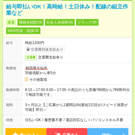
給与即払いOK！高時給！土日休み！配線の組立作
業など
派遣
職種未経験OK
社会人未経験OK
ブランクOK
WEB登録・面接OK
時給1200円
給与
交通費別途支給あり
交通費支給有り
交通費
秋田県大仙市
勤務地
羽後境駅から車5分
その他製造
8:15～17:00 9:00～17:00 ※表記のうち実働7時間から7時間45分
勤務時間
で相談可能です。
3ヶ月以上【ご応募から1週間以内(最短2日目)のスピード就業が
期間
可能】即日～
日払いOK
/
履歴書不要
/
電話対応なし
/
パソコンスキル不要
特徴