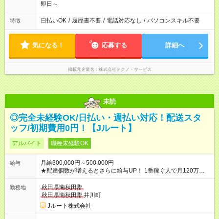
即日～
日払いOK
/
履歴書不要
/
電話対応なし
/
パソコンスキル不要
特徴
気になる！
応募する
詳細へ
掲載元企業名
株式会社テクノ・サービス
未読
◎完全未経験OK/日払い・週払い対応！配送スタ
ッフ/初期費用0円！【Jルート】
アルバイト
職種未経験OK
月給300,000円～500,000円
給与
★配達個数が増えるとさらに給与UP！ 1番稼ぐ人で月120万ほ
ど！ ・主要都市エリア 月収55万円／週5日稼働 月収65万~112
万円／週6日稼働 ・地方郊外エリア 月収40万円／週5日稼働 月
秋田県南秋田郡
勤務地
収40万円~50万円／週6日稼働 ＜モデルイメージ＞ ■月収50万
秋田県南秋田郡
井川町
円 (27歳男性/江東区在住)※元建築関係 1日150個配達×25日勤務
Jルート株式会社
(日休み) ■月収80万円(43歳男性/墨田区在住)※元営業 1日200個
配達×25日勤務(月休み) 【試用期間】試用期間なし