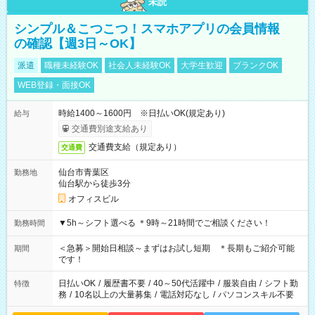
未読
シンプル＆こつこつ！スマホアプリの会員情報
の確認【週3日～OK】
派遣
職種未経験OK
社会人未経験OK
大学生歓迎
ブランクOK
WEB登録・面接OK
時給1400～1600円 ※日払いOK(規定あり)
給与
交通費別途支給あり
交通費支給（規定あり）
交通費
仙台市青葉区
勤務地
仙台駅から徒歩3分
オフィスビル
▼5h～シフト選べる ＊9時～21時間でご相談ください！
勤務時間
＜急募＞開始日相談～まずはお試し短期 ＊長期もご紹介可能
期間
です！
日払いOK
/
履歴書不要
/
40～50代活躍中
/
服装自由
/
シフト勤
特徴
務
/
10名以上の大量募集
/
電話対応なし
/
パソコンスキル不要