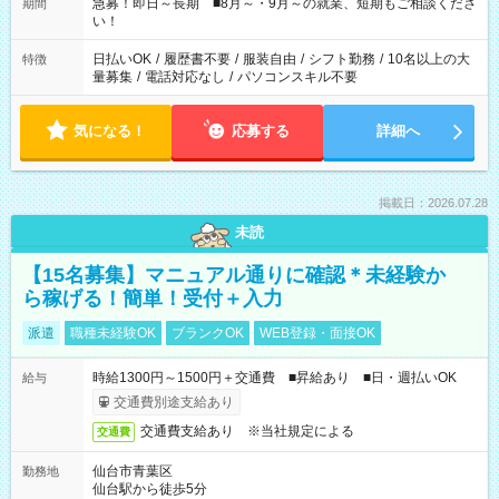
す！
急募！即日～長期 ■8月～・9月～の就業、短期もご相談くださ
期間
い！
日払いOK
/
履歴書不要
/
服装自由
/
シフト勤務
/
10名以上の大
特徴
量募集
/
電話対応なし
/
パソコンスキル不要
気になる！
応募する
詳細へ
掲載日：2026.07.28
未読
【15名募集】マニュアル通りに確認＊未経験か
ら稼げる！簡単！受付＋入力
派遣
職種未経験OK
ブランクOK
WEB登録・面接OK
時給1300円～1500円＋交通費 ■昇給あり ■日・週払いOK
給与
交通費別途支給あり
交通費支給あり ※当社規定による
交通費
仙台市青葉区
勤務地
仙台駅から徒歩5分