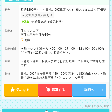
時給1200円～ ※日払いOK(規定あり) ※スキルにより応相談
給与
交通費別途支給あり
交通費支給（規定あり）
交通費
仙台市太白区
勤務地
南仙台駅から徒歩15分
倉庫
▼7h～シフト選べる ・09：00～17：00 ・12：00～20：00な
勤務時間
ど ＊7時～21時の間でご相談ください！
＜急募＞開始日相談～まずはお試し短期 ＊長期もご紹介可能
期間
です！
日払いOK
/
履歴書不要
/
40～50代活躍中
/
服装自由
/
シフト勤
特徴
務
/
10名以上の大量募集
/
パソコンスキル不要
気になる！
応募する
詳細へ
掲載日：2026.08.04