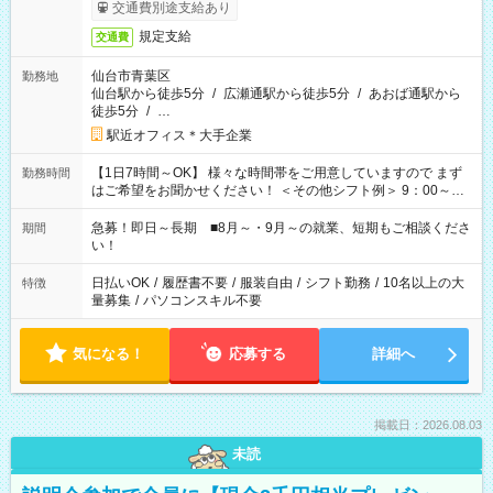
交通費別途支給あり
規定支給
交通費
仙台市青葉区
勤務地
仙台駅から徒歩5分
/
広瀬通駅から徒歩5分
/
あおば通駅から
徒歩5分
/
…
駅近オフィス＊大手企業
【1日7時間～OK】 様々な時間帯をご用意していますので まず
勤務時間
はご希望をお聞かせください！ ＜その他シフト例＞ 9：00～
17：00 11：00～20：00 などなど！その他のお時間もOKで
す！
急募！即日～長期 ■8月～・9月～の就業、短期もご相談くださ
期間
い！
日払いOK
/
履歴書不要
/
服装自由
/
シフト勤務
/
10名以上の大
特徴
量募集
/
パソコンスキル不要
気になる！
応募する
詳細へ
掲載日：2026.08.03
未読