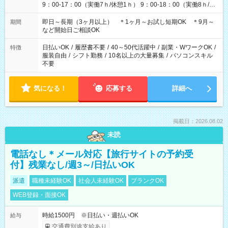
9：00-17：00（実働7ｈ/休憩1ｈ） 9：00-18：00（実働8ｈ/休
憩1ｈ） 10：00-19：00（実働8ｈ/休憩1ｈ） ●朝ゆっくり派
11：00-20：00（実働8ｈ/休憩1ｈ） 12：00-20：00（実働7ｈ/
即日～長期（3ヶ月以上） ＊1ヶ月～お試し短期OK ＊9月～
期間
休憩1ｈ） 12：00-21：00（実働8ｈ/休憩1ｈ） 13：00-22：
など開始日ご相談OK
00（実働8ｈ/休憩1ｈ） ＊時間帯固定OK
日払いOK
/
履歴書不要
/
40～50代活躍中
/
副業・WワークOK
/
特徴
服装自由
/
シフト勤務
/
10名以上の大量募集
/
パソコンスキル
不要
気になる！
応募する
詳細へ
掲載日：2026.08.02
未読
電話なし＊メール対応【旅行サイトの予約受
付】残業なし/週3～/日払いOK
派遣
職種未経験OK
社会人未経験OK
ブランクOK
WEB登録・面接OK
時給1500円 ※日払い・週払いOK
給与
交通費別途支給あり