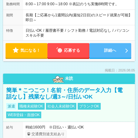
8:00～17:00 9:00～18:00 ※表記のうち実働8時間です。
勤務時間
長期【ご応募から1週間以内(最短2日目)のスピード就業が可能】
期間
即日～
日払いOK
/
履歴書不要
/
シフト勤務
/
電話対応なし
/
パソコン
特徴
スキル不要
気になる！
応募する
詳細へ
掲載日：2026.08.05
未読
簡単＊こつこつ！名前・住所のデータ入力【電
話なし】残業なし/週3～/日払いOK
派遣
職種未経験OK
社会人未経験OK
ブランクOK
WEB登録・面接OK
時給1600円 ※日払い・週払いOK
給与
交通費別途支給あり