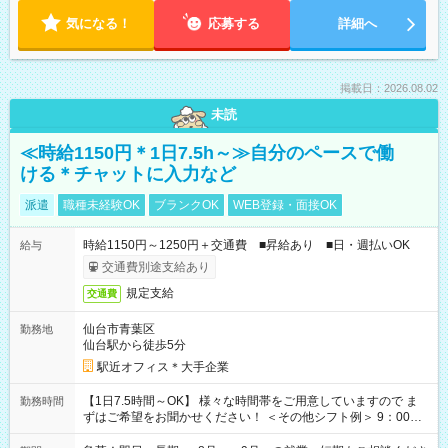
気になる！
応募する
詳細へ
掲載日：2026.08.02
未読
≪時給1150円＊1日7.5h～≫自分のペースで働
ける＊チャットに入力など
派遣
職種未経験OK
ブランクOK
WEB登録・面接OK
時給1150円～1250円＋交通費 ■昇給あり ■日・週払いOK
給与
交通費別途支給あり
規定支給
交通費
仙台市青葉区
勤務地
仙台駅から徒歩5分
駅近オフィス＊大手企業
【1日7.5時間～OK】 様々な時間帯をご用意していますので ま
勤務時間
ずはご希望をお聞かせください！ ＜その他シフト例＞ 9：00～
17：00 11：00～20：00 などなど！その他のお時間もOKで