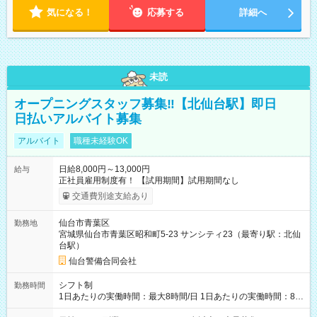
気になる！
応募する
詳細へ
未読
オープニングスタッフ募集‼【北仙台駅】即日
日払いアルバイト募集
アルバイト
職種未経験OK
日給8,000円～13,000円
給与
正社員雇用制度有！ 【試用期間】試用期間なし
交通費別途支給あり
仙台市青葉区
勤務地
宮城県仙台市青葉区昭和町5-23 サンシティ23（最寄り駅：北仙
台駅）
仙台警備合同会社
シフト制
勤務時間
1日あたりの実働時間：最大8時間/日 1日あたりの実働時間：8時
間 シフト例 ・8時00分～17時00分 ・20時00分～5時00分