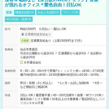
が流れるオフィス＊髪色自由！日払OK
派遣
職種未経験OK
社会人未経験OK
ブランクOK
WEB登録・面接OK
時給1500円 ※日払い・週払いOK
給与
交通費別途支給あり
交通費支給あり（上限15000円まで/月）
交通費
仙台市青葉区
勤務地
勾当台公園駅から徒歩2分
/
広瀬通駅から徒歩5分
/
仙台駅か
ら徒歩20分
大手通信会社
9：00～20：00の中で実働7ｈ～ ＜シフト例＞ □9:00～17:00(実
勤務時間
働7h/休憩1h) □9:00～18:00(実働8h/休憩1h) □10:00～18:00(実
働7h/休憩1h) □10:00～19:00(実働8h/休憩1h) □11:00～20:00(実
働8h/休憩1h) ＊時間固定ＯＫ
即日～長期（3ヶ月以上） ＊1ヶ月～お試し短期OK ＊9月～
期間
など開始日ご相談OK
日払いOK
/
履歴書不要
/
40～50代活躍中
/
副業・WワークOK
/
特徴
服装自由
/
シフト勤務
/
10名以上の大量募集
/
電話対応なし
/
パ
ソコンスキル不要