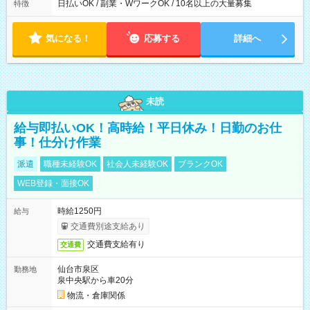
日払いOK / 副業・WワークOK / 10名以上の大量募集
特徴
気になる！
応募する
詳細へ
未読
給与即払いOK！高時給！平日休み！日勤のお仕
事！仕分け作業
派遣
職種未経験OK
社会人未経験OK
ブランクOK
WEB登録・面接OK
時給1250円
給与
交通費別途支給あり
交通費支給有り
交通費
仙台市泉区
勤務地
泉中央駅から車20分
物流・倉庫関係