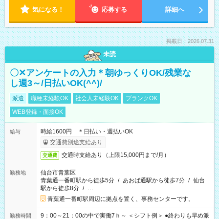
気になる！
応募する
詳細へ
掲載日：2026.07.31
未読
〇✕アンケートの入力＊朝ゆっくりOK/残業な
し週3～/日払いOK(^^)/
派遣
職種未経験OK
社会人未経験OK
ブランクOK
WEB登録・面接OK
時給1600円 ＊日払い・週払いOK
給与
交通費別途支給あり
交通時支給あり（上限15,000円まで/月）
交通費
仙台市青葉区
勤務地
青葉通一番町駅から徒歩5分
/
あおば通駅から徒歩7分
/
仙台
駅から徒歩8分
/
…
青葉通一番町駅周辺に拠点を置く、事務センターです。
9：00～21：00の中で実働7ｈ～ ＜シフト例＞ ●終わりも早め派
勤務時間