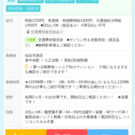
派遣
職種未経験OK
社会人未経験OK
ブランクOK
WEB登録・面接OK
時給1250円 有資格・有経験時給1400円 介護福祉士時給
給与
1450円 ■日払いOK（規定あり）※即日払い不可
交通費別途支給あり
交通費全額支給 ■ガソリン代も全額支給（規定あ
交通費
り） ■無料駐車場もご相談ください
仙台市泉区
勤務地
泉中央駅
/
八乙女駅
/
黒松(宮城県)駅
＜選べる勤務地＞シニア向けマンション ※他にもさまざま
な施設をご紹介できます！
★1日5時間～OK！ （例）9:00～18:00のあいだ もちろん1日8時
勤務時間
間のお仕事もご紹介可能です！ご希望をお聞かせください！★
家庭の都合でお休みが必要な場合も遠慮なくご相談ください。
※週最低15時間以上の勤務が必要です
短期2ヵ月～のお仕事です。開始日はご相談ください！ ★急募
期間
です！
日払いOK
/
履歴書不要
/
40～50代活躍中
/
副業・WワークOK
/
特徴
服装自由
/
シフト勤務
/
10名以上の大量募集
/
電話対応なし
/
パ
ソコンスキル不要