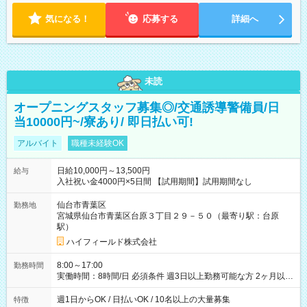
気になる！
応募する
詳細へ
未読
オープニングスタッフ募集◎/交通誘導警備員/日
当10000円~/寮あり/ 即日払い可!
アルバイト
職種未経験OK
日給10,000円～13,500円
給与
入社祝い金4000円×5日間 【試用期間】試用期間なし
仙台市青葉区
勤務地
宮城県仙台市青葉区台原３丁目２９－５０（最寄り駅：台原
駅）
ハイフィールド株式会社
8:00～17:00
勤務時間
実働時間：8時間/日 必須条件 週3日以上勤務可能な方 2ヶ月以上
の勤務が可能な方 ※短期での募集はしておりません
週1日からOK / 日払いOK / 10名以上の大量募集
特徴