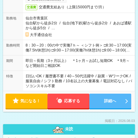
交通費支給あり（上限15000円まで/月）
交通費
仙台市青葉区
勤務地
仙台駅から徒歩2分
/
仙台(地下鉄)駅から徒歩2分
/
あおば通駅
から徒歩5分
/
…
大手通信会社
8：30～20：00の中で実働7ｈ～ ＜シフト例＞ □8:30～17:00(実
勤務時間
働7.5h/休憩1h) □9:00～17:00(実働7h/休憩1h) □9:00～18:00(実
働8h/休憩1h) □10:00～19:00(実働8h/休憩1h) □11:00～20:00(実
働8h/休憩1h) ＊時間固定ＯＫ
即日～長期（3ヶ月以上） ＊1ヶ月～お試し短期OK ＊9月～
期間
など開始日ご相談OK
日払いOK
/
履歴書不要
/
40～50代活躍中
/
副業・WワークOK
/
特徴
服装自由
/
シフト勤務
/
10名以上の大量募集
/
電話対応なし
/
パ
ソコンスキル不要
気になる！
応募する
詳細へ
掲載日：2026.08.03
未読