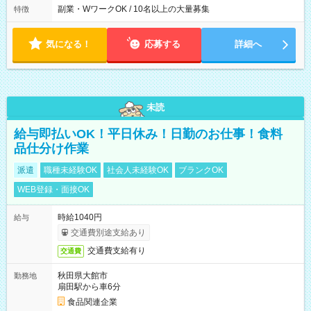
フトの決め方】 シフトサイクル：1ヶ月 シフト提出期限：シフ
副業・WワークOK / 10名以上の大量募集
特徴
ト開始の15日前 ☆希望休3日以上OK ほぼ100％希望が通ります
・昼休憩1時間、その他小休憩あり
気になる！
応募する
詳細へ
未読
給与即払いOK！平日休み！日勤のお仕事！食料
品仕分け作業
派遣
職種未経験OK
社会人未経験OK
ブランクOK
WEB登録・面接OK
時給1040円
給与
交通費別途支給あり
交通費支給有り
交通費
秋田県大館市
勤務地
扇田駅から車6分
食品関連企業