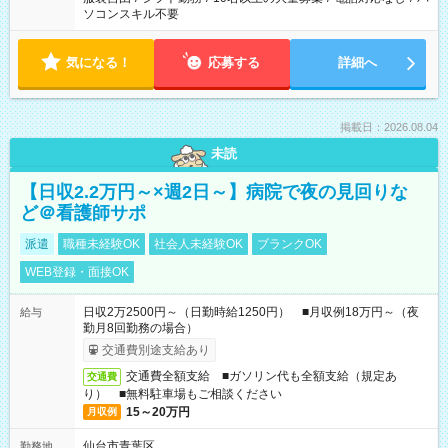
ソコンスキル不要
気になる！
応募する
詳細へ
掲載日：2026.08.04
未読
【日収2.2万円～×週2日～】病院で夜の見回りな
ど＠看護師サポ
派遣
職種未経験OK
社会人未経験OK
ブランクOK
WEB登録・面接OK
日収2万2500円～（日勤時給1250円） ■月収例18万円～（夜
給与
勤月8回勤務の場合）
交通費別途支給あり
交通費全額支給 ■ガソリン代も全額支給（規定あ
交通費
り） ■無料駐車場もご相談ください
15～20万円
月収例
仙台市青葉区
勤務地