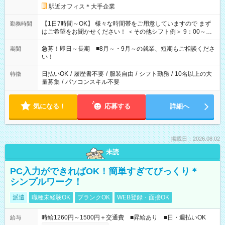
駅近オフィス＊大手企業
【1日7時間～OK】 様々な時間帯をご用意していますので まず
勤務時間
はご希望をお聞かせください！ ＜その他シフト例＞ 9：00～
17：00 11：00～20：00 などなど！その他のお時間もOKで
す！
急募！即日～長期 ■8月～・9月～の就業、短期もご相談くださ
期間
い！
日払いOK
/
履歴書不要
/
服装自由
/
シフト勤務
/
10名以上の大
特徴
量募集
/
パソコンスキル不要
気になる！
応募する
詳細へ
掲載日：2026.08.02
未読
PC入力ができればOK！簡単すぎてびっくり＊
シンプルワーク！
派遣
職種未経験OK
ブランクOK
WEB登録・面接OK
時給1260円～1500円＋交通費 ■昇給あり ■日・週払いOK
給与