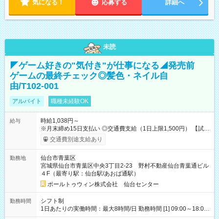
気になる！
応募する
詳細へ
未読
◤ゲーム好きの"気付き"が仕事になる◢発売前
ゲームの最終チェック◎髪色・ネイル自
由/T102-001
アルバイト
職種未経験OK
時給1,038円～
給与
※月末締め15日支払い ◎交通費支給（1日上限1,500円） 【試用
期間】試用期間なし
交通費別途支給あり
仙台市青葉区
勤務地
宮城県仙台市青葉区中央3丁目2-23 野村不動産仙台青葉通ビル
４F（最寄り駅：仙台駅/あおば通駅）
ポールトゥウィン株式会社 仙台センター
シフト制
勤務時間
1日あたりの実働時間：最大8時間/日 勤務時間 [1] 09:00～18:00
[2] 10:00～19:00 [3] 10:30～19:30 最低勤務日数(週)：2日 【シ