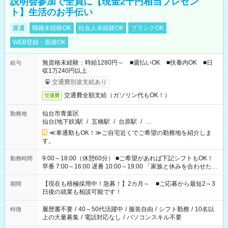
説明会参加で全員に【現金2千円相当プレゼン
ト】生活のお手伝い
派遣
職種未経験OK
社会人未経験OK
ブランクOK
WEB登録・面接OK
無資格未経験：時給1280円～ ■週払いOK ■扶養内OK ■日
給与
収1万240円以上
交通費別途支給あり
交通費全額支給（ガソリン代もOK！）
交通費
仙台市青葉区
勤務地
仙台(地下鉄)駅
/
五橋駅
/
台原駅
/
…
≪車通勤もOK！≫ご自宅近くでご希望の勤務地を紹介しま
す。
9:00～18:00（休憩60分） ■ご希望があれば下記シフトもOK！
勤務時間
早番 7:00～16:00 遅番 10:00～19:00 「家族と休みを合わせた
い」 「余裕を持って夕飯の準備がしたい」 「できれば残業はし
たくない」 など、ご希望を教えてくださいね。 ※Wワーク希望
【現在も積極採用中！急募！】2カ月～ ■ご応募から最短2～3
期間
の方へ 今ご覧のお仕事で希望する勤務時間と、もう1つのお仕事
日後の就業も相談可能です！
の勤務時間。 合計で週40時間を超える場合は応募できません。
履歴書不要
/
40～50代活躍中
/
服装自由
/
シフト勤務
/
10名以
特徴
上の大量募集
/
電話対応なし
/
パソコンスキル不要