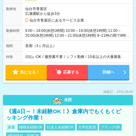
仙台市青葉区
勤務地
広瀬通駅から徒歩3分
仙台市青葉区にあるサービス企業
9:00～18:00(休憩1時間) 10:00～19:00(休憩1時間) 11:00～
勤務時間
20:00(休憩1時間) 12:00～21:00(休憩1時間) 9~21時の間で8時間
勤務のシフト制となり、メインシフトは9:00～18:00 12:00～
21:00です
長期（3ヶ月以上）
期間
日払いOK
/
履歴書不要
/
シフト勤務
/
10名以上の大量募集
特徴
気になる！
応募する
詳細へ
掲載日：2026.08.06
未読
《週4日～！未経験OK！》倉庫内でもくもくピ
ッキング作業！
派遣
職種未経験OK
社会人未経験OK
大学生歓迎
ブランクOK
WEB登録・面接OK