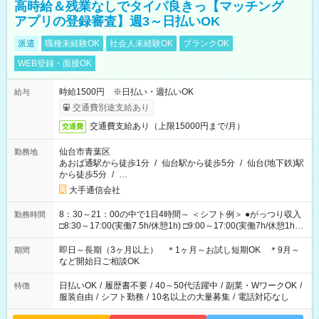
高時給＆残業なしでタイパ良きっ【マッチング
アプリの登録審査】週3～日払いOK
派遣
職種未経験OK
社会人未経験OK
ブランクOK
WEB登録・面接OK
時給1500円 ※日払い・週払いOK
給与
交通費別途支給あり
交通費支給あり（上限15000円まで/月）
交通費
仙台市青葉区
勤務地
あおば通駅から徒歩1分
/
仙台駅から徒歩5分
/
仙台(地下鉄)駅
から徒歩5分
/
…
大手通信会社
8：30～21：00の中で1日4時間～ ＜シフト例＞ ●がっつり収入
勤務時間
□8:30～17:00(実働7.5h/休憩1h) □9:00～17:00(実働7h/休憩1h)
□10:00～19:00(実働8h/休憩1h) □11:00～20:00(実働8h/休憩1h)
□13:00～21:00(実働7h/休憩1h) ●サクッと短時間♪ □15:00～
即日～長期（3ヶ月以上） ＊1ヶ月～お試し短期OK ＊9月～
期間
19:00(実働4h) □16:00～21:00(実働5h) ＊固定シフトOK
など開始日ご相談OK
日払いOK
/
履歴書不要
/
40～50代活躍中
/
副業・WワークOK
/
特徴
服装自由
/
シフト勤務
/
10名以上の大量募集
/
電話対応なし