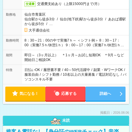
交通費支給あり（上限15000円まで/月）
交通費
仙台市青葉区
勤務地
仙台駅から徒歩3分
/
仙台(地下鉄)駅から徒歩3分
/
あおば通駅
から徒歩5分
/
…
大手通信会社
8：30～21：00の中で実働7ｈ～ ＜シフト例＞ 8：30～17：
勤務時間
00（実働7.5ｈ/休憩1ｈ） 9：00～17：00（実働7ｈ/休憩1ｈ）
9：00～18：00（実働8ｈ/休憩1ｈ） 10：00～18：00（実働7
ｈ/休憩1ｈ） 11：00～20：00（実働8ｈ/休憩1ｈ） 13：00～
即日～（3ヶ月以上） ＊1ヶ月～お試し短期OK ＊9月～など
期間
21：00（実働7ｈ/休憩1ｈ） ＊上記以外もパターンあり！ ＊固
開始日ご相談OK
定ＯＫ お気軽にご相談ください♪
日払いOK
/
履歴書不要
/
40～50代活躍中
/
副業・WワークOK
/
特徴
服装自由
/
シフト勤務
/
10名以上の大量募集
/
電話対応なし
/
パ
ソコンスキル不要
気になる！
応募する
詳細へ
掲載日：2026.08.06
未読
接客＆電話なし【身分証のWEBチェック】音楽