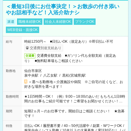
＜最短3日後にお仕事決定！＞お散歩の付き添い
やお話相手など！入浴介助ナシ
派遣
職種未経験OK
社会人未経験OK
ブランクOK
WEB登録・面接OK
時給1250円～ ■日払いOK（規定あり）※即日払い不可
給与
交通費別途支給あり
交通費全額支給 ■ガソリン代も全額支給（規定あ
交通費
り） ■無料駐車場もご相談ください
仙台市泉区
勤務地
泉中央駅
/
八乙女駅
/
黒松(宮城県)駅
＜選べる勤務地＞介護施設や病院 ※ご自宅の近くなど、お
好きな場所を選べます！
★1日5時間～OK！ （例）9:00～18:00のあいだ もちろん1日8時
勤務時間
間のお仕事もご紹介可能です！ご希望をお聞かせください！★
家庭の都合でお休みが必要な場合も遠慮なくご相談ください。
※週最低15時間以上の勤務が必要です
短期2ヵ月～のお仕事です。開始日はご相談ください！ ★急募
期間
です！
日払いOK
/
履歴書不要
/
40～50代活躍中
/
副業・WワークOK
/
特徴
服装自由
/
シフト勤務
/
10名以上の大量募集
/
電話対応なし
/
パ