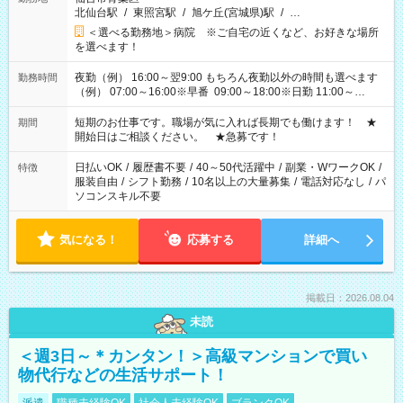
北仙台駅
/
東照宮駅
/
旭ケ丘(宮城県)駅
/
…
＜選べる勤務地＞病院 ※ご自宅の近くなど、お好きな場所
を選べます！
夜勤（例） 16:00～翌9:00 もちろん夜勤以外の時間も選べます
勤務時間
（例） 07:00～16:00※早番 09:00～18:00※日勤 11:00～
20:00※遅番 ※時間は、固定・選べる施設もあるので、ご希望が
あれば調整できます！ ※シフト制。勤務地により実働時間が異
短期のお仕事です。職場が気に入れば長期でも働けます！ ★
期間
なります。★家庭の都合でお休みが必要な場合も遠慮なくご相
開始日はご相談ください。 ★急募です！
談ください。
日払いOK
/
履歴書不要
/
40～50代活躍中
/
副業・WワークOK
/
特徴
服装自由
/
シフト勤務
/
10名以上の大量募集
/
電話対応なし
/
パ
ソコンスキル不要
気になる！
応募する
詳細へ
掲載日：2026.08.04
未読
＜週3日～＊カンタン！＞高級マンションで買い
物代行などの生活サポート！