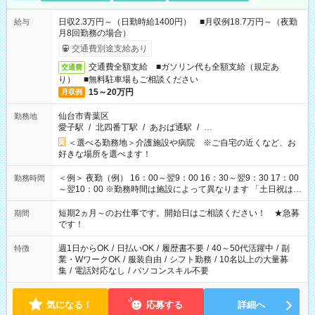
日収2.3万円～（日勤時給1400円） ■月収例18.7万円～（夜勤
給与
月8回勤務の場合）
交通費別途支給あり
交通費全額支給 ■ガソリン代も全額支給（規定あ
交通費
り） ■無料駐車場もご相談ください
15～20万円
月収例
仙台市青葉区
勤務地
愛子駅
/
北四番丁駅
/
あおば通駅
/
…
＜選べる勤務地＞介護施設や病院 ※ご自宅の近くなど、お
好きな場所を選べます！
＜例＞ 夜勤（例） 16：00～翌9：00 16：30～翌9：30 17：00
勤務時間
～翌10：00 ※勤務時間は施設によって異なります 「土日祝は休
みたい」 「しっかり稼ぎたい」 「もう少し遅い時間から始めた
い」など ご希望にあったお仕事をご案内いたします。 ※未経験
短期2ヵ月～のお仕事です。開始日はご相談ください！ ★急募
期間
の方の場合は1～2ヶ月間は日中での仕事を経験いただき、 お
です！
仕事に慣れてからの夜勤になります。 ★家庭の都合でお休みが
必要な場合も遠慮なくご相談ください。
週1日からOK
/
日払いOK
/
履歴書不要
/
40～50代活躍中
/
副
特徴
業・WワークOK
/
服装自由
/
シフト勤務
/
10名以上の大量募
集
/
電話対応なし
/
パソコンスキル不要
気になる！
応募する
詳細へ