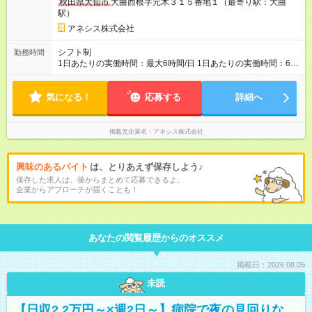
秋田県大仙市
大曲西根字元木３１５番地１（最寄り駅：大曲
駅）
アネシス株式会社
シフト制
勤務時間
1日あたりの実働時間：最大6時間/日 1日あたりの実働時間：6時
間 週2-3日程度の6時間勤務（土日出勤可能な方）
気になる！
応募する
詳細へ
掲載元企業名
アネシス株式会社
興味のあるバイト
は、とりあえず保存しよう♪
保存した求人は、後からまとめて応募できるよ。
企業からアプローチが届くことも！
あなたの閲覧履歴からのオススメ
掲載日：2026.08.05
未読
【日収2.2万円～×週2日～】病院で夜の見回りな