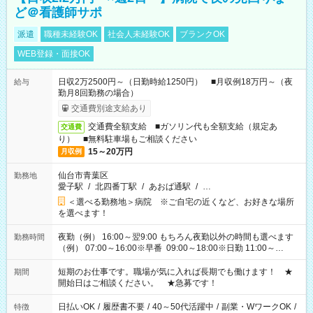
ど＠看護師サポ
派遣
職種未経験OK
社会人未経験OK
ブランクOK
WEB登録・面接OK
日収2万2500円～（日勤時給1250円） ■月収例18万円～（夜
給与
勤月8回勤務の場合）
交通費別途支給あり
交通費全額支給 ■ガソリン代も全額支給（規定あ
交通費
り） ■無料駐車場もご相談ください
15～20万円
月収例
仙台市青葉区
勤務地
愛子駅
/
北四番丁駅
/
あおば通駅
/
…
＜選べる勤務地＞病院 ※ご自宅の近くなど、お好きな場所
を選べます！
夜勤（例） 16:00～翌9:00 もちろん夜勤以外の時間も選べます
勤務時間
（例） 07:00～16:00※早番 09:00～18:00※日勤 11:00～
20:00※遅番 ※時間は、固定・選べる施設もあるので、ご希望が
あれば調整できます！ ※シフト制。勤務地により実働時間が異
短期のお仕事です。職場が気に入れば長期でも働けます！ ★
期間
なります。★家庭の都合でお休みが必要な場合も遠慮なくご相
開始日はご相談ください。 ★急募です！
談ください。
日払いOK
/
履歴書不要
/
40～50代活躍中
/
副業・WワークOK
/
特徴