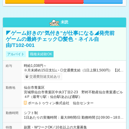
未読
◤ゲーム好きの"気付き"が仕事になる◢発売前
ゲームの最終チェック◎髪色・ネイル自
由/T102-001
アルバイト
職種未経験OK
時給1,038円～
給与
※月末締め15日支払い ◎交通費支給（1日上限1,500円） 【試用
期間】試用期間なし
交通費別途支給あり
仙台市青葉区
勤務地
宮城県仙台市青葉区中央3丁目2-23 野村不動産仙台青葉通ビル
４F（最寄り駅：仙台駅/あおば通駅）
ポールトゥウィン株式会社 仙台センター
シフト制
勤務時間
1日あたりの実働時間：最大8時間/日 勤務時間 [1] 09:00～18:00
[2] 10:00～19:00 [3] 10:30～19:30 最低勤務日数(週)：2日 【シ
フトの決め方】 シフトサイクル：1ヶ月 シフト提出期限：シフ
副業・WワークOK / 10名以上の大量募集
特徴