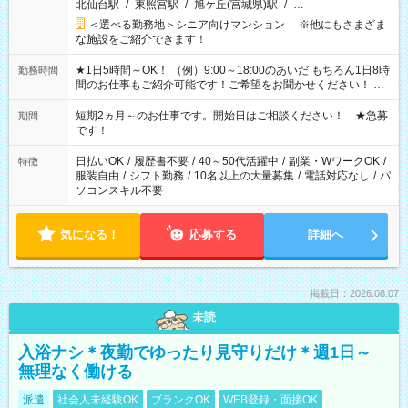
北仙台駅
/
東照宮駅
/
旭ケ丘(宮城県)駅
/
…
＜選べる勤務地＞シニア向けマンション ※他にもさまざま
な施設をご紹介できます！
★1日5時間～OK！ （例）9:00～18:00のあいだ もちろん1日8時
勤務時間
間のお仕事もご紹介可能です！ご希望をお聞かせください！ ★
家庭の都合でお休みが必要な場合も遠慮なくご相談ください。
※週最低15時間以上の勤務が必要です
短期2ヵ月～のお仕事です。開始日はご相談ください！ ★急募
期間
です！
日払いOK
/
履歴書不要
/
40～50代活躍中
/
副業・WワークOK
/
特徴
服装自由
/
シフト勤務
/
10名以上の大量募集
/
電話対応なし
/
パ
ソコンスキル不要
気になる！
応募する
詳細へ
掲載日：2026.08.07
未読
入浴ナシ＊夜勤でゆったり見守りだけ＊週1日～
無理なく働ける
派遣
社会人未経験OK
ブランクOK
WEB登録・面接OK