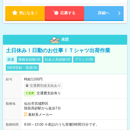
ト開始の15日前 ☆希望休3日以上OK ほぼ100％希望が通ります
・昼休憩1時間、その他小休憩あり
気になる！
応募する
詳細へ
未読
土日休み！日勤のお仕事！Ｔシャツ出荷作業
派遣
職種未経験OK
社会人未経験OK
ブランクOK
WEB登録・面接OK
時給1100円
給与
交通費別途支給あり
交通費支給有り
交通費
仙台市宮城野区
勤務地
陸前高砂駅から徒歩7分
素材系メーカー
9:00～15:00 ※表記のうち実働5時間15分です。
勤務時間