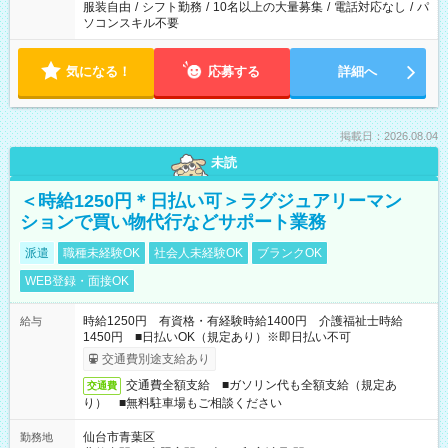
服装自由
/
シフト勤務
/
10名以上の大量募集
/
電話対応なし
/
パ
ソコンスキル不要
気になる！
応募する
詳細へ
掲載日：2026.08.04
未読
＜時給1250円＊日払い可＞ラグジュアリーマン
ションで買い物代行などサポート業務
派遣
職種未経験OK
社会人未経験OK
ブランクOK
WEB登録・面接OK
時給1250円 有資格・有経験時給1400円 介護福祉士時給
給与
1450円 ■日払いOK（規定あり）※即日払い不可
交通費別途支給あり
交通費全額支給 ■ガソリン代も全額支給（規定あ
交通費
り） ■無料駐車場もご相談ください
仙台市青葉区
勤務地