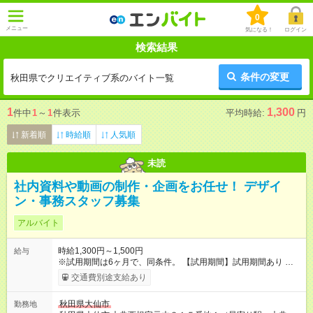
0
メニュー
気になる！
ログイン
検索結果
条件の変更
秋田県でクリエイティブ系のバイト一覧
1
1,300
件中
1
～
1
件表示
平均時給:
円
新着順
時給順
人気順
未読
社内資料や動画の制作・企画をお任せ！ デザイ
ン・事務スタッフ募集
アルバイト
時給1,300円～1,500円
給与
※試用期間は6ヶ月で、同条件。 【試用期間】試用期間あり 試用
期間の長さ：6ヶ月 雇用形態、給与は本採用時と同じです。
交通費別途支給あり
秋田県大仙市
勤務地