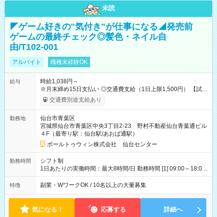
未読
◤ゲーム好きの"気付き"が仕事になる◢発売前
ゲームの最終チェック◎髪色・ネイル自
由/T102-001
アルバイト
職種未経験OK
時給1,038円～
給与
※月末締め15日支払い ◎交通費支給（1日上限1,500円） 【試用
期間】試用期間なし
交通費別途支給あり
仙台市青葉区
勤務地
宮城県仙台市青葉区中央3丁目2-23 野村不動産仙台青葉通ビル
４F（最寄り駅：仙台駅/あおば通駅）
ポールトゥウィン株式会社 仙台センター
シフト制
勤務時間
1日あたりの実働時間：最大8時間/日 勤務時間 [1] 09:00～18:00
[2] 10:00～19:00 [3] 10:30～19:30 最低勤務日数(週)：2日 【シ
フトの決め方】 シフトサイクル：1ヶ月 シフト提出期限：シフ
副業・WワークOK / 10名以上の大量募集
特徴
ト開始の15日前 ☆希望休3日以上OK ほぼ100％希望が通ります
・昼休憩1時間、その他小休憩あり
気になる！
応募する
詳細へ