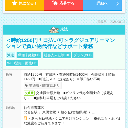
気になる！
応募する
詳細へ
掲載日：2026.08.04
未読
＜時給1250円＊日払い可＞ラグジュアリーマン
ションで買い物代行などサポート業務
派遣
職種未経験OK
社会人未経験OK
ブランクOK
WEB登録・面接OK
時給1250円 有資格・有経験時給1400円 介護福祉士時給
給与
1450円 ■日払いOK（規定あり）※即日払い不可
交通費別途支給あり
交通費全額支給 ■ガソリン代も全額支給（規定あ
交通費
り） ■無料駐車場もご相談ください
仙台市青葉区
勤務地
北仙台駅
/
東照宮駅
/
旭ケ丘(宮城県)駅
/
…
＜選べる勤務地＞シニア向けマンション ※他にもさまざま
な施設をご紹介できます！