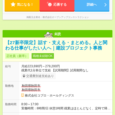
気になる！
応募する
詳細へ
掲載元企業名
株式会社オープンアップコンストラクション
未読
【27新卒限定】話す・支える・まとめる。人と関
わる仕事がしたい人へ｜建設プロジェクト事務
正社員（新卒）
職種未経験OK
月給223,690円～279,200円
給与
残業代1分単位で支給 【試用期間】試用期間なし
交通費別途支給あり
秋田県秋田市
勤務地
秋田県秋田市
株式会社コプロ・ホールディングス
8:00～17:00
勤務時間
実働時間：8時間/日 休憩1時間 残業はほとんどなく、定時で帰れ
る日が多い働き方です。 毎日の業務は進捗管理や事務が中心な