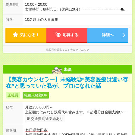
業代 32,600円／月 みなし残業時間 23時間／月
10:00～20:00
勤務時間
実働時間：8時間/日 （休憩120分） ーーーーーーーーーー ◆残
業少なめ＆通勤も楽々◆ ーーーーーーーーーー 始業時間は10時
とゆっくりなので、通勤ラッシュの中出社する大変さはありま
10名以上の大量募集
特徴
せん。また、完全予約制なので、想定外の残業なし◎無理なく私
生活との両立が叶います。
気になる！
応募する
詳細へ
掲載元企業名
エミナルクリニック
未読
【美容カウンセラー】未経験◎“美容医療は遠い存
在”と思っていた私が、プロになれた話
正社員
職種未経験OK
月給250,000円～
給与
上記額にはみなし残業代を含みます。※超過分は全額支給いたし
ます。 みなし残業代 34,100円／月 みなし残業時間 23時間／月
交通費別途支給あり
◆インセンティブを支給◆ 頑張りに応じて、インセンティブ（業
績賞与）として成果を還元しています。仕事のコツを掴んで、
秋田県秋田市
勤務地
【年収800万円】を記録している先輩社員も在籍しています。