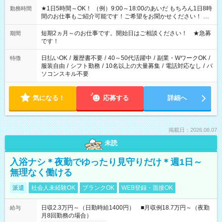
★1日5時間～OK！ （例）9:00～18:00のあいだ もちろん1日8時
勤務時間
間のお仕事もご紹介可能です！ご希望をお聞かせください！ ★
家庭の都合でお休みが必要な場合も遠慮なくご相談ください。
※週最低15時間以上の勤務が必要です
短期2ヵ月～のお仕事です。開始日はご相談ください！ ★急募
期間
です！
日払いOK
/
履歴書不要
/
40～50代活躍中
/
副業・WワークOK
/
特徴
服装自由
/
シフト勤務
/
10名以上の大量募集
/
電話対応なし
/
パ
ソコンスキル不要
気になる！
応募する
詳細へ
掲載日：2026.08.07
未読
入浴ナシ＊夜勤でゆったり見守りだけ＊週1日～
無理なく働ける
派遣
社会人未経験OK
ブランクOK
WEB登録・面接OK
日収2.3万円～（日勤時給1400円） ■月収例18.7万円～（夜勤
給与
月8回勤務の場合）