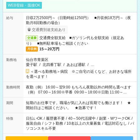
WEB登録・面接OK
日収2万2500円～（日勤時給1250円） ■月収例18万円～（夜
給与
勤月8回勤務の場合）
交通費別途支給あり
交通費全額支給 ■ガソリン代も全額支給（規定あ
交通費
り） ■無料駐車場もご相談ください
15～20万円
月収例
仙台市青葉区
勤務地
愛子駅
/
北四番丁駅
/
あおば通駅
/
…
＜選べる勤務地＞病院 ※ご自宅の近くなど、お好きな場所
を選べます！
夜勤（例） 16:00～翌9:00 もちろん夜勤以外の時間も選べます
勤務時間
（例） 07:00～16:00※早番 09:00～18:00※日勤 11:00～
20:00※遅番 ※時間は、固定・選べる施設もあるので、ご希望が
あれば調整できます！ ※シフト制。勤務地により実働時間が異
短期のお仕事です。職場が気に入れば長期でも働けます！ ★
期間
なります。★家庭の都合でお休みが必要な場合も遠慮なくご相
開始日はご相談ください。 ★急募です！
談ください。
日払いOK
/
履歴書不要
/
40～50代活躍中
/
副業・WワークOK
/
特徴
服装自由
/
シフト勤務
/
10名以上の大量募集
/
電話対応なし
/
パ
ソコンスキル不要