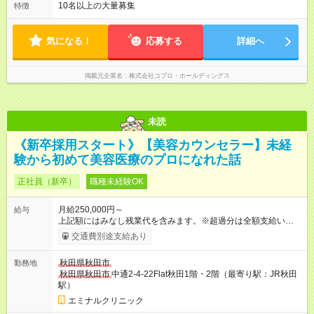
ので、 「今日やるべき仕事」が終われば、自然と区切りをつけ
10名以上の大量募集
特徴
やすいのが特長。 突発的な対応も少なく、無理をさせない働き
方を大切にしています。
気になる！
応募する
詳細へ
掲載元企業名
株式会社コプロ・ホールディングス
未読
《新卒採用スタート》【美容カウンセラー】未経
験から初めて美容医療のプロになれた話
正社員（新卒）
職種未経験OK
月給250,000円～
給与
上記額にはみなし残業代を含みます。※超過分は全額支給いたし
ます。 みなし残業代 34,100円／月 みなし残業時間 23時間／月
交通費別途支給あり
◆インセンティブを支給◆ 頑張りに応じて、インセンティブ（業
績賞与）として成果を還元しています。仕事のコツを掴んで、
秋田県秋田市
勤務地
【年収800万円】を記録している先輩社員も在籍しています。
秋田県秋田市
中通2-4-22Flat秋田1階・2階（最寄り駅：JR秋田
【試用期間】試用期間あり 試用期間の長さ：6ヶ月 ※ 雇用形態
駅）
と給与に、本採用時と異なる部分があります。 雇用形態：中途
採用（契約社員） 給与：月給 240,000円以上 上記額にはみなし
エミナルクリニック
残業代を含みます。※超過分は全額支給いたします。 みなし残