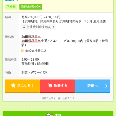
正社員
職種未経験OK
月給250,000円～420,000円
給与
【試用期間】試用期間あり 試用期間の長さ：3ヶ月 雇用形態、
給与は本採用時と同じです。
交通費別途支給あり
秋田県秋田市
勤務地
秋田県秋田市
中通2-2-32 山二ビル Regus内（最寄り駅：秋田
駅）
株式会社青二才
9:00～18:00
勤務時間
実働時間：8時間/日
副業・WワークOK
特徴
気になる！
応募する
詳細へ
掲載元企業名
株式会社青二才
未読