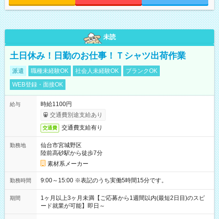
未読
土日休み！日勤のお仕事！Ｔシャツ出荷作業
派遣
職種未経験OK
社会人未経験OK
ブランクOK
WEB登録・面接OK
時給1100円
給与
交通費別途支給あり
交通費支給有り
交通費
仙台市宮城野区
勤務地
陸前高砂駅から徒歩7分
素材系メーカー
9:00～15:00 ※表記のうち実働5時間15分です。
勤務時間
1ヶ月以上3ヶ月未満【ご応募から1週間以内(最短2日目)のスピ
期間
ード就業が可能】即日～