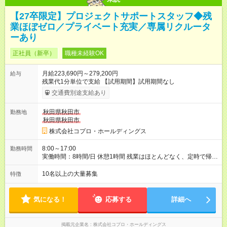
【27卒限定】プロジェクトサポートスタッフ◆残
業ほぼゼロ／プライベート充実／専属リクルータ
ーあり
正社員（新卒）
職種未経験OK
月給223,690円～279,200円
給与
残業代1分単位で支給 【試用期間】試用期間なし
交通費別途支給あり
秋田県秋田市
勤務地
秋田県秋田市
株式会社コプロ・ホールディングス
8:00～17:00
勤務時間
実働時間：8時間/日 休憩1時間 残業はほとんどなく、定時で帰れ
る日が多い働き方です。 毎日の業務は進捗管理や事務が中心な
ので、 「今日やるべき仕事」が終われば、自然と区切りをつけ
10名以上の大量募集
特徴
やすいのが特長。 突発的な対応も少なく、無理をさせない働き
方を大切にしています。
気になる！
応募する
詳細へ
掲載元企業名
株式会社コプロ・ホールディングス