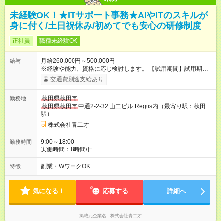
未経験OK！★ITサポート事務★AIやITのスキルが
身に付く/土日祝休み/初めてでも安心の研修制度
正社員
職種未経験OK
月給260,000円～500,000円
給与
※経験や能力、資格に応じ検討します。 【試用期間】試用期間
あり 試用期間の長さ：3ヶ月 雇用形態、給与は本採用時と同じ
交通費別途支給あり
です。
秋田県秋田市
勤務地
秋田県秋田市
中通2-2-32 山二ビル Regus内（最寄り駅：秋田
駅）
株式会社青二才
9:00～18:00
勤務時間
実働時間：8時間/日
副業・WワークOK
特徴
気になる！
応募する
詳細へ
掲載元企業名
株式会社青二才