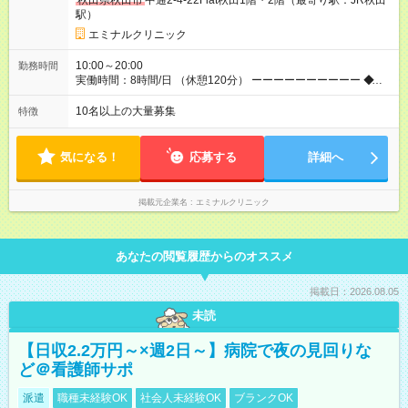
秋田県秋田市
中通2-4-22Flat秋田1階・2階（最寄り駅：JR秋田
【試用期間】試用期間あり 試用期間の長さ：6ヶ月 ※ 雇用形態
駅）
と給与に、本採用時と異なる部分があります。 雇用形態：中途
採用（契約社員） 給与：月給 240,000円以上 上記額にはみなし
エミナルクリニック
残業代を含みます。※超過分は全額支給いたします。 みなし残
業代 32,600円／月 みなし残業時間 23時間／月
10:00～20:00
勤務時間
実働時間：8時間/日 （休憩120分） ーーーーーーーーーー ◆残
業少なめ＆通勤も楽々◆ ーーーーーーーーーー 始業時間は10時
とゆっくりなので、通勤ラッシュの中出社する大変さはありま
10名以上の大量募集
特徴
せん。また、完全予約制なので、想定外の残業なし◎無理なく私
生活との両立が叶います。
気になる！
応募する
詳細へ
掲載元企業名
エミナルクリニック
あなたの閲覧履歴からのオススメ
掲載日：2026.08.05
未読
【日収2.2万円～×週2日～】病院で夜の見回りな
ど＠看護師サポ
派遣
職種未経験OK
社会人未経験OK
ブランクOK