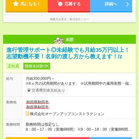
気になる！
応募する
詳細へ
掲載元企業名
株式会社ソユー
未読
進行管理サポート◎未経験でも月給35万円以上！
志望動機不要！名刺の渡し方から教えます！/z
正社員
職種未経験OK
月給350,000円～
給与
※6ヵ月の試用期間があります。 ※試用期間中の雇用形態・福利
厚生は変わりません。 ◎固定残業代（60時間分／11万円～）含
交通費別途支給あり
む／超過分別途支給 ＜未経験でも月給が高い理由＞ 新しい仕事
に就いたら、いろんなことを覚えなきゃいけないですよね。そ
秋田県秋田市
勤務地
んなとき、お金の面で不安があれば、仕事が手につきません。
秋田県秋田市
収入面で安心できれば、仕事に集中できる。その考えから、夢
真では未経験でも月給35万円以上にしています。
株式会社オープンアップコンストラクション
勤務時間は指定なし
勤務時間
8：00～17：00（実働8時間） ※9：00～18：00（実働8時間）
の勤務地もあります。