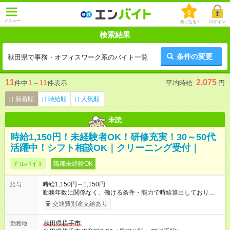
0
メニュー
気になる！
ログイン
検索結果
条件の変更
秋田県で事務・オフィスワーク系のバイト一覧
11
2,075
件中
1
～
11
件表示
平均時給:
円
新着順
時給順
人気順
未読
時給1,150円！未経験者OK！研修充実！30～50代
活躍中！シフト相談OK｜クリーニング受付｜
アルバイト
職種未経験OK
時給1,150円～1,150円
給与
勤務年数に関係なく、働ける条件・能力で時給算出しておりま
す。 ・12カ月以上働ける方 ・土曜日勤務月の半分以上勤務でき
交通費別途支給あり
る方歓迎 ・能力・働ける時間帯の条件を考慮の上、決定しま
す。 ・十文字店も勤務可能の方、優遇します。 頑張りがしっ
秋田県横手市
勤務地
かりと反映されるシステムです！ 【試用期間】試用期間あり 試