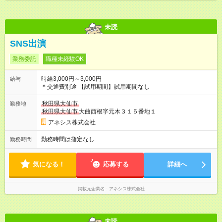
未読
SNS出演
業務委託
職種未経験OK
時給3,000円～3,000円
給与
＊交通費別途 【試用期間】試用期間なし
秋田県大仙市
勤務地
秋田県大仙市
大曲西根字元木３１５番地１
アネシス株式会社
勤務時間は指定なし
勤務時間
気になる！
応募する
詳細へ
掲載元企業名
アネシス株式会社
未読