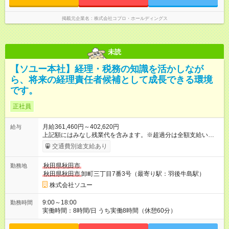
掲載元企業名
株式会社コプロ・ホールディングス
未読
【ソユー本社】経理・税務の知識を活かしなが
ら、将来の経理責任者候補として成長できる環境
です。
正社員
月給361,460円～402,620円
給与
上記額にはみなし残業代を含みます。※超過分は全額支給いたし
ます。 みなし残業代 60,000円／月 みなし残業時間 24時間／月
交通費別途支給あり
※給与は経験・保有資格・スキル等を鑑み決定いたします。 ※税
理士事務所・会計事務所経験者は優遇します。 上記額にはみな
秋田県秋田市
勤務地
し残業代（月24時間分、60,000円）、地域手当（10,000円）を
秋田県秋田市
卸町三丁目7番3号（最寄り駅：羽後牛島駅）
含みます。※超過分は全額支給します ※試用期間は3ヶ月間とし
て、条件に変更はありません。 【試用期間】試用期間あり 試用
株式会社ソユー
期間の長さ：3ヶ月 雇用形態、給与は本採用時と同じです。
9:00～18:00
勤務時間
実働時間：8時間/日 うち実働8時間（休憩60分）