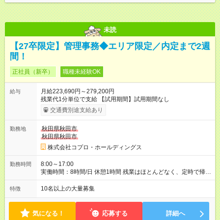
未読
【27卒限定】管理事務◆エリア限定／内定まで2週
間！
正社員（新卒）
職種未経験OK
月給223,690円～279,200円
給与
残業代1分単位で支給 【試用期間】試用期間なし
交通費別途支給あり
秋田県秋田市
勤務地
秋田県秋田市
株式会社コプロ・ホールディングス
8:00～17:00
勤務時間
実働時間：8時間/日 休憩1時間 残業はほとんどなく、定時で帰れ
る日が多い働き方です。 毎日の業務は進捗管理や事務が中心な
ので、 「今日やるべき仕事」が終われば、自然と区切りをつけ
10名以上の大量募集
特徴
やすいのが特長。 突発的な対応も少なく、無理をさせない働き
方を大切にしています。
気になる！
応募する
詳細へ