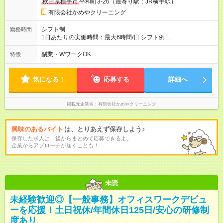
秋田県横手市
平和町3-26（最寄り駅：JR横手駅）
用期間の長さ：2ヶ月 ※ 雇用形態と給与に、本採用時と異なる部
分があります。 雇用形態：本採用時と同じです。 給与：時
有限会社かめやクリーニング
給 1,031円 ～ 1,031円
シフト制
勤務時間
1日あたりの実働時間：最大6時間/日 シフト例
(1)10:00~14:00 (2)14:00~18:00 (3)9:00~14:00（十文字店の場
合）(4)14：00～19：00（十文字店の場合） 働きたい曜日・日
副業・WワークOK
特徴
数、是非ご相談ください！(毎週日曜・木曜/定休日） ・収入希望
をお聞きして勤務表を作成します。 詳細はお気軽にご相談くだ
さい。
気になる！
応募する
詳細へ
掲載元企業名
有限会社かめやクリーニング
興味のあるバイト
は、とりあえず保存しよう♪
保存した求人は、後からまとめて応募できるよ。
企業からアプローチが届くことも！
未読
未経験歓迎◎【一般事務】オフィスワークデビュ
ーを応援！土日祝休/年間休日125日/安心の研修制
度あり