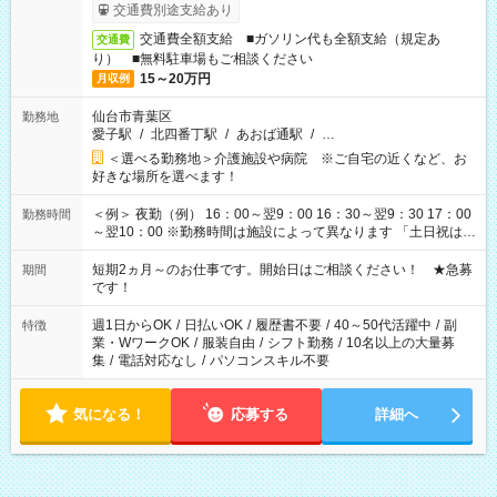
交通費別途支給あり
交通費全額支給 ■ガソリン代も全額支給（規定あ
交通費
り） ■無料駐車場もご相談ください
15～20万円
月収例
仙台市青葉区
勤務地
愛子駅
/
北四番丁駅
/
あおば通駅
/
…
＜選べる勤務地＞介護施設や病院 ※ご自宅の近くなど、お
好きな場所を選べます！
＜例＞ 夜勤（例） 16：00～翌9：00 16：30～翌9：30 17：00
勤務時間
～翌10：00 ※勤務時間は施設によって異なります 「土日祝は休
みたい」 「しっかり稼ぎたい」 「もう少し遅い時間から始めた
い」など ご希望にあったお仕事をご案内いたします。 ※未経験
短期2ヵ月～のお仕事です。開始日はご相談ください！ ★急募
期間
の方の場合は1～2ヶ月間は日中での仕事を経験いただき、 お
です！
仕事に慣れてからの夜勤になります。 ★家庭の都合でお休みが
必要な場合も遠慮なくご相談ください。
週1日からOK
/
日払いOK
/
履歴書不要
/
40～50代活躍中
/
副
特徴
業・WワークOK
/
服装自由
/
シフト勤務
/
10名以上の大量募
集
/
電話対応なし
/
パソコンスキル不要
気になる！
応募する
詳細へ