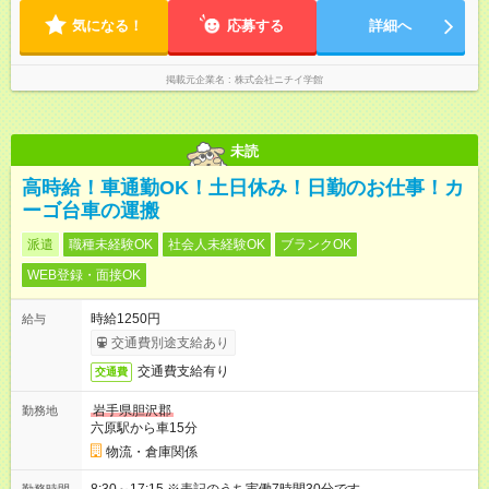
分） ※シフト制／週4日勤務
気になる！
応募する
詳細へ
掲載元企業名
株式会社ニチイ学館
未読
高時給！車通勤OK！土日休み！日勤のお仕事！カ
ーゴ台車の運搬
派遣
職種未経験OK
社会人未経験OK
ブランクOK
WEB登録・面接OK
時給1250円
給与
交通費別途支給あり
交通費支給有り
交通費
岩手県胆沢郡
勤務地
六原駅から車15分
物流・倉庫関係