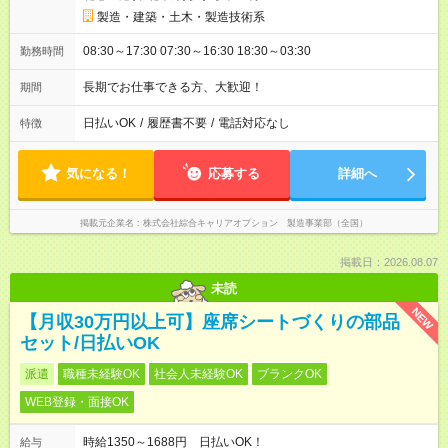
製造・建築・土木・製造技術系
08:30～17:30 07:30～16:30 18:30～03:30
勤務時間
長期でお仕事できる方、大歓迎！
期間
日払いOK
/
履歴書不要
/
電話対応なし
特徴
気になる！
応募する
詳細へ
掲載元企業名
株式会社綜合キャリアオプション 製造事業部（全国）
掲載日：2026.08.07
未読
NEW
【月収30万円以上可】座席シートづくりの部品
セット/日払いOK
派遣
職種未経験OK
社会人未経験OK
ブランクOK
WEB登録・面接OK
時給1350～1688円 日払いOK！
給与