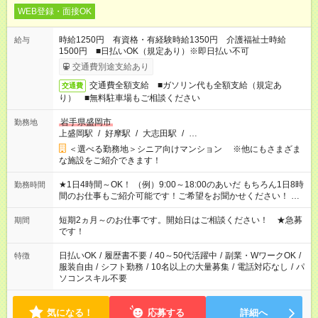
WEB登録・面接OK
時給1250円 有資格・有経験時給1350円 介護福祉士時給
給与
1500円 ■日払いOK（規定あり）※即日払い不可
交通費別途支給あり
交通費全額支給 ■ガソリン代も全額支給（規定あ
交通費
り） ■無料駐車場もご相談ください
岩手県盛岡市
勤務地
上盛岡駅
/
好摩駅
/
大志田駅
/
…
＜選べる勤務地＞シニア向けマンション ※他にもさまざま
な施設をご紹介できます！
★1日4時間～OK！ （例）9:00～18:00のあいだ もちろん1日8時
勤務時間
間のお仕事もご紹介可能です！ご希望をお聞かせください！ ★
家庭の都合でお休みが必要な場合も遠慮なくご相談ください。
※週最低15時間以上の勤務が必要です
短期2ヵ月～のお仕事です。開始日はご相談ください！ ★急募
期間
です！
日払いOK
/
履歴書不要
/
40～50代活躍中
/
副業・WワークOK
/
特徴
服装自由
/
シフト勤務
/
10名以上の大量募集
/
電話対応なし
/
パ
ソコンスキル不要
気になる！
応募する
詳細へ