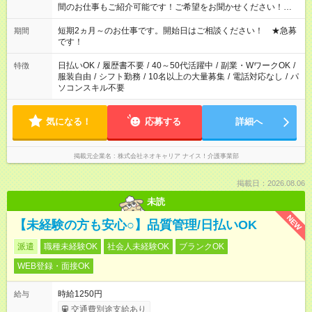
間のお仕事もご紹介可能です！ご希望をお聞かせください！★家
庭の都合でお休みが必要な場合も遠慮なくご相談ください。 ※
週最低15時間以上の勤務が必要です
短期2ヵ月～のお仕事です。開始日はご相談ください！ ★急募
期間
です！
日払いOK
/
履歴書不要
/
40～50代活躍中
/
副業・WワークOK
/
特徴
服装自由
/
シフト勤務
/
10名以上の大量募集
/
電話対応なし
/
パ
ソコンスキル不要
気になる！
応募する
詳細へ
掲載元企業名
株式会社ネオキャリア ナイス！介護事業部
掲載日：2026.08.06
未読
NEW
【未経験の方も安心○】品質管理/日払いOK
派遣
職種未経験OK
社会人未経験OK
ブランクOK
WEB登録・面接OK
時給1250円
給与
交通費別途支給あり