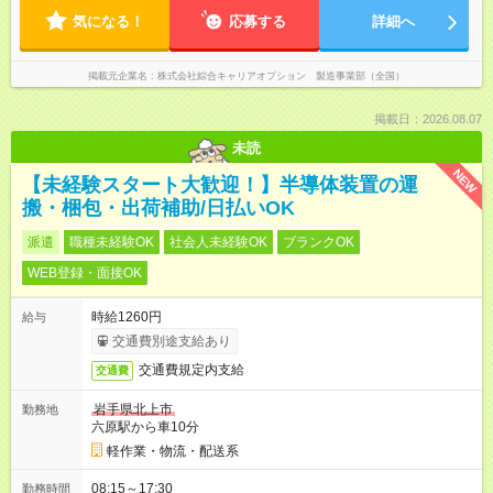
気になる！
応募する
詳細へ
掲載元企業名
株式会社綜合キャリアオプション 製造事業部（全国）
掲載日：2026.08.07
未読
NEW
【未経験スタート大歓迎！】半導体装置の運
搬・梱包・出荷補助/日払いOK
派遣
職種未経験OK
社会人未経験OK
ブランクOK
WEB登録・面接OK
時給1260円
給与
交通費別途支給あり
交通費規定内支給
交通費
岩手県北上市
勤務地
六原駅から車10分
軽作業・物流・配送系
08:15～17:30
勤務時間