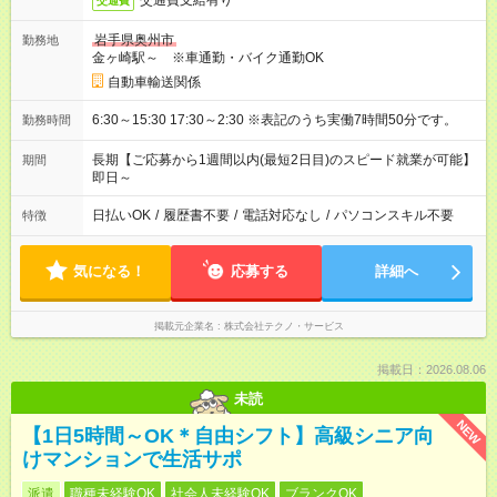
交通費支給有り
交通費
岩手県奥州市
勤務地
金ヶ崎駅～ ※車通勤・バイク通勤OK
自動車輸送関係
6:30～15:30 17:30～2:30 ※表記のうち実働7時間50分です。
勤務時間
長期【ご応募から1週間以内(最短2日目)のスピード就業が可能】
期間
即日～
日払いOK
/
履歴書不要
/
電話対応なし
/
パソコンスキル不要
特徴
気になる！
応募する
詳細へ
掲載元企業名
株式会社テクノ・サービス
掲載日：2026.08.06
未読
NEW
【1日5時間～OK＊自由シフト】高級シニア向
けマンションで生活サポ
派遣
職種未経験OK
社会人未経験OK
ブランクOK