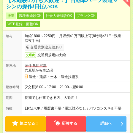
【未経験の方も大歓迎！】自動車パーツ製造マ
シンの操作/日払いOK
派遣
職種未経験OK
社会人未経験OK
ブランクOK
WEB登録・面接OK
時給1800～2250円 月収例41万円以上可(8時間×21日+残業・
給与
深夜手当)
交通費別途支給あり
交通費規定内支給
交通費
岩手県胆沢郡
勤務地
六原駅から車15分
製造・建築・土木・製造技術系
(2交替)8:00～17:00、21:00～翌6:00
勤務時間
長期でお仕事できる方、大歓迎！
期間
日払いOK
/
履歴書不要
/
電話対応なし
/
パソコンスキル不要
特徴
気になる！
応募する
詳細へ