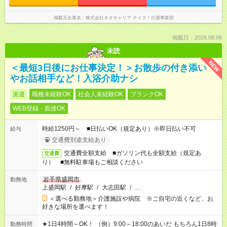
掲載元企業名
株式会社ネオキャリア ナイス！介護事業部
掲載日：2026.08.06
未読
NEW
＜最短3日後にお仕事決定！＞お散歩の付き添い
やお話相手など！入浴介助ナシ
派遣
職種未経験OK
社会人未経験OK
ブランクOK
WEB登録・面接OK
時給1250円～ ■日払いOK（規定あり）※即日払い不可
給与
交通費別途支給あり
交通費全額支給 ■ガソリン代も全額支給（規定あ
交通費
り） ■無料駐車場もご相談ください
岩手県盛岡市
勤務地
上盛岡駅
/
好摩駅
/
大志田駅
/
…
＜選べる勤務地＞介護施設や病院 ※ご自宅の近くなど、お
好きな場所を選べます！
★1日4時間～OK！ （例）9:00～18:00のあいだ もちろん1日8時
勤務時間