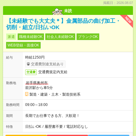
掲載日：2026.08.07
未読
NEW
【未経験でも大丈夫＊】金属部品の曲げ加工・
切削・組立/日払いOK
派遣
職種未経験OK
社会人未経験OK
ブランクOK
WEB登録・面接OK
時給1250円
給与
交通費別途支給あり
交通費規定内支給
交通費
岩手県奥州市
勤務地
前沢駅から車5分
製造・建築・土木・製造技術系
09:00～18:00
勤務時間
長期でお仕事できる方、大歓迎！
期間
日払いOK
/
履歴書不要
/
電話対応なし
特徴