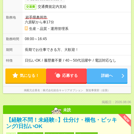
交通費規定内支給
交通費
岩手県奥州市
勤務地
六原駅から車17分
生産・品質・運用管理系
08:00～16:45
勤務時間
長期でお仕事できる方、大歓迎！
期間
日払いOK
/
履歴書不要
/
40～50代活躍中
/
電話対応なし
特徴
気になる！
応募する
詳細へ
掲載元企業名
株式会社綜合キャリアオプション 製造事業部（全国）
掲載日：2026.08.06
未読
NEW
【経験不問！未経験○】仕分け・梱包・ピッキ
ング/日払いOK