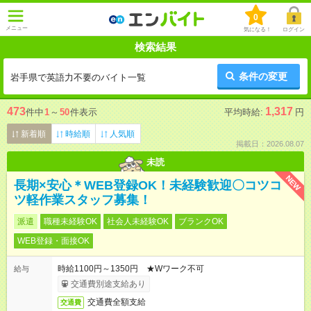
0
メニュー
気になる！
ログイン
検索結果
条件の変更
岩手県で英語力不要のバイト一覧
473
1,317
件中
1
～
50
件表示
平均時給:
円
新着順
時給順
人気順
掲載日：2026.08.07
未読
NEW
長期×安心＊WEB登録OK！未経験歓迎〇コツコ
ツ軽作業スタッフ募集！
派遣
職種未経験OK
社会人未経験OK
ブランクOK
WEB登録・面接OK
時給1100円～1350円 ★Wワーク不可
給与
交通費別途支給あり
交通費全額支給
交通費