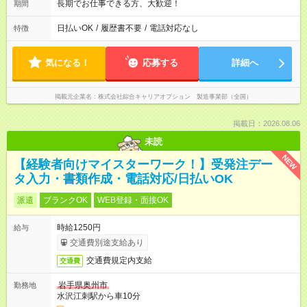
長期でお仕事できる方、大歓迎！
期間
日払いOK
/
履歴書不要
/
電話対応なし
特徴
気になる！
応募する
詳細へ
掲載元企業名
株式会社綜合キャリアオプション 製造事業部（全国）
掲載日：2026.08.06
未読
NEW
【経験者向けマイスターワーク！】受発注デー
タ入力・書類作成・電話対応/日払いOK
派遣
ブランクOK
WEB登録・面接OK
時給1250円
給与
交通費別途支給あり
交通費規定内支給
交通費
岩手県奥州市
勤務地
水沢江刺駅から車10分