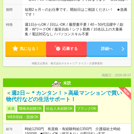
みたい」 「しっかり稼ぎたい」 「もう少し遅い時間から始めた
い」など ご希望にあったお仕事をご案内いたします。 ※未経験
短期2ヵ月～のお仕事です。開始日はご相談ください！ ★急募
期間
の方の場合は1～2ヶ月間は日中での仕事を経験いただき、 お
です！
仕事に慣れてからの夜勤になります。 ★家庭の都合でお休みが
必要な場合も遠慮なくご相談ください。
週1日からOK
/
日払いOK
/
履歴書不要
/
40～50代活躍中
/
副
特徴
業・WワークOK
/
服装自由
/
シフト勤務
/
10名以上の大量募
集
/
電話対応なし
/
パソコンスキル不要
気になる！
応募する
詳細へ
掲載元企業名
株式会社ネオキャリア ナイス！介護事業部
掲載日：2026.08.07
未読
NEW
＜週2日～＊カンタン！＞高級マンションで買い
物代行などの生活サポート！
派遣
職種未経験OK
社会人未経験OK
ブランクOK
WEB登録・面接OK
時給1250円 有資格・有経験時給1350円 介護福祉士時給
給与
1500円 ■日払いOK（規定あり）※即日払い不可