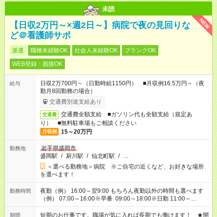
未読
NEW
【日収2万円～×週2日～】病院で夜の見回りな
ど＠看護師サポ
派遣
職種未経験OK
社会人未経験OK
ブランクOK
WEB登録・面接OK
日収2万700円～（日勤時給1150円） ■月収例16.5万円～（夜
給与
勤月8回勤務の場合）
交通費別途支給あり
交通費全額支給 ■ガソリン代も全額支給（規定あ
交通費
り） ■無料駐車場もご相談ください
15～20万円
月収例
岩手県盛岡市
勤務地
盛岡駅
/
厨川駅
/
仙北町駅
/
…
＜選べる勤務地＞病院 ※ご自宅の近くなど、お好きな場所
を選べます！
夜勤（例） 16:00～翌9:00 もちろん夜勤以外の時間も選べます
勤務時間
（例） 07:00～16:00※早番 09:00～18:00※日勤 11:00～
20:00※遅番 ※時間は、固定・選べる施設もあるので、ご希望が
あれば調整できます！ ※シフト制。勤務地により実働時間が異
短期のお仕事です。職場が気に入れば長期でも働けます！ ★開
期間