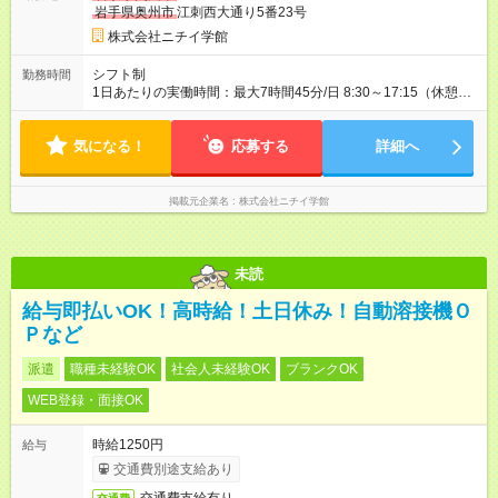
岩手県奥州市
江刺西大通り5番23号
株式会社ニチイ学館
シフト制
勤務時間
1日あたりの実働時間：最大7時間45分/日 8:30～17:15（休憩60
分） 8:30～13:30（休憩なし） ※上記時間帯でのシフト制 ※勤
務時間ご相談可
気になる！
応募する
詳細へ
掲載元企業名
株式会社ニチイ学館
未読
給与即払いOK！高時給！土日休み！自動溶接機Ｏ
Ｐなど
派遣
職種未経験OK
社会人未経験OK
ブランクOK
WEB登録・面接OK
時給1250円
給与
交通費別途支給あり