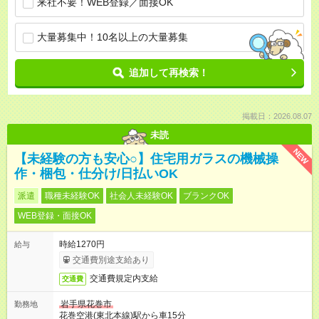
来社不要！WEB登録／面接OK
大量募集中！10名以上の大量募集
追加して再検索！
掲載日：2026.08.07
未読
NEW
【未経験の方も安心○】住宅用ガラスの機械操
作・梱包・仕分け/日払いOK
派遣
職種未経験OK
社会人未経験OK
ブランクOK
WEB登録・面接OK
時給1270円
給与
交通費別途支給あり
交通費規定内支給
交通費
岩手県花巻市
勤務地
花巻空港(東北本線)駅から車15分