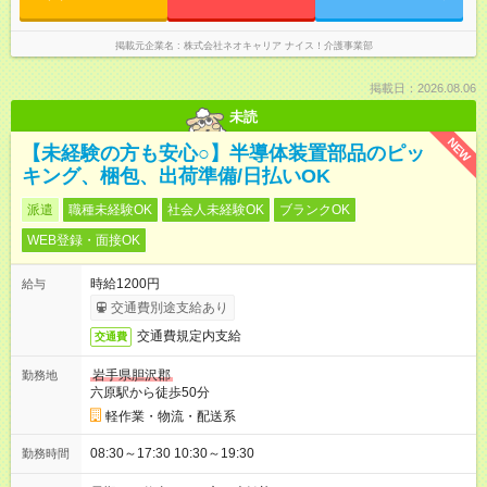
掲載元企業名
株式会社ネオキャリア ナイス！介護事業部
掲載日：2026.08.06
未読
NEW
【未経験の方も安心○】半導体装置部品のピッ
キング、梱包、出荷準備/日払いOK
派遣
職種未経験OK
社会人未経験OK
ブランクOK
WEB登録・面接OK
時給1200円
給与
交通費別途支給あり
交通費規定内支給
交通費
岩手県胆沢郡
勤務地
六原駅から徒歩50分
軽作業・物流・配送系
08:30～17:30 10:30～19:30
勤務時間