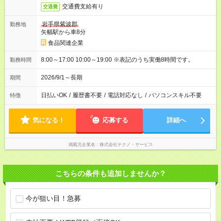
交通費支給有り
交通費
岩手県紫波郡
勤務地
矢幅駅から車8分
食品関連企業
8:00～17:00 10:00～19:00 ※表記のうち実働8時間です。
勤務時間
2026/9/1～長期
期間
日払いOK
/
履歴書不要
/
電話対応なし
/
パソコンスキル不要
特徴
気になる！
応募する
詳細へ
掲載元企業名
株式会社テクノ・サービス
こちらの条件も追加しませんか？
今が狙い目！急募