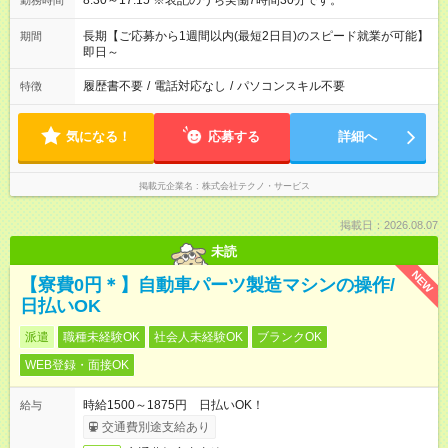
8:30～17:15 ※表記のうち実働7時間30分です。
勤務時間
長期【ご応募から1週間以内(最短2日目)のスピード就業が可能】
期間
即日～
履歴書不要
/
電話対応なし
/
パソコンスキル不要
特徴
気になる！
応募する
詳細へ
掲載元企業名
株式会社テクノ・サービス
掲載日：2026.08.07
未読
NEW
【寮費0円＊】自動車パーツ製造マシンの操作/
日払いOK
派遣
職種未経験OK
社会人未経験OK
ブランクOK
WEB登録・面接OK
時給1500～1875円 日払いOK！
給与
交通費別途支給あり