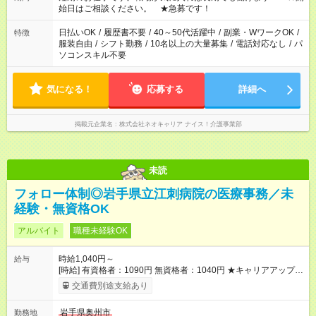
なります。★家庭の都合でお休みが必要な場合も遠慮なくご相談
始日はご相談ください。 ★急募です！
ください。
日払いOK
/
履歴書不要
/
40～50代活躍中
/
副業・WワークOK
/
特徴
服装自由
/
シフト勤務
/
10名以上の大量募集
/
電話対応なし
/
パ
ソコンスキル不要
気になる！
応募する
詳細へ
掲載元企業名
株式会社ネオキャリア ナイス！介護事業部
未読
フォロー体制◎岩手県立江刺病院の医療事務／未
経験・無資格OK
アルバイト
職種未経験OK
時給1,040円～
給与
[時給] 有資格者：1090円 無資格者：1040円 ★キャリアアップ制
度あり 進級により給与がアップします！ 【試用期間】試用期間
交通費別途支給あり
あり 試用期間の長さ：3ヶ月 雇用形態、給与は本採用時と同じ
です。
岩手県奥州市
勤務地