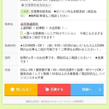
交通費別途支給あり
交通費全額支給 ■ガソリン代も全額支給（規定あ
交通費
り） ■無料駐車場もご相談ください
岩手県盛岡市
勤務地
上盛岡駅
/
好摩駅
/
大志田駅
/
…
＜選べる勤務地＞シニア向けマンション ※他にもさまざま
な施設をご紹介できます！
★1日4時間～OK！ （例）9:00～18:00のあいだ もちろん1日8時
勤務時間
間のお仕事もご紹介可能です！ご希望をお聞かせください！★家
庭の都合でお休みが必要な場合も遠慮なくご相談ください。 ※
週最低15時間以上の勤務が必要です
短期2ヵ月～のお仕事です。開始日はご相談ください！ ★急募
期間
です！
日払いOK
/
履歴書不要
/
40～50代活躍中
/
副業・WワークOK
/
特徴
服装自由
/
シフト勤務
/
10名以上の大量募集
/
電話対応なし
/
パ
ソコンスキル不要
気になる！
応募する
詳細へ
掲載元企業名
株式会社ネオキャリア ナイス！介護事業部