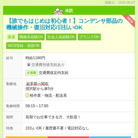
掲載日：2026.08.07
未読
NEW
【誰でもはじめは初心者！】コンデンサ部品の
機械操作・復旧対応/日払いOK
派遣
職種未経験OK
社会人未経験OK
ブランクOK
WEB登録・面接OK
時給1180円
給与
交通費別途支給あり
交通費規定内支給
交通費
岩手県一関市
勤務地
摺沢駅から車5分
軽作業・物流・配送系
08:15～17:00
勤務時間
長期でお仕事できる方、大歓迎！
期間
日払いOK
/
履歴書不要
/
電話対応なし
特徴