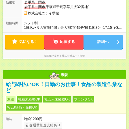
岩手県一関市
勤務地
岩手県一関市
千厩町千厩字草井沢32番地1
株式会社ニチイ学館
シフト制
勤務時間
1日あたりの実働時間：最大7時間45分/日 [1]8:30～17:15（休憩
60分） [2]8:30～13:30（休憩なし） ※上記時間帯でのシフト制
※週4日勤務 ※勤務時間ご相談可
気になる！
応募する
詳細へ
掲載元企業名
株式会社ニチイ学館
未読
給与即払いOK！日勤のお仕事！食品の製造作業な
ど
派遣
職種未経験OK
社会人未経験OK
ブランクOK
WEB登録・面接OK
時給1200円
給与
交通費別途支給あり