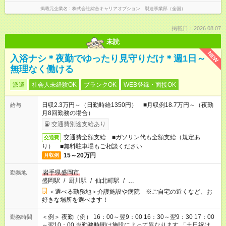
掲載元企業名
株式会社綜合キャリアオプション 製造事業部（全国）
掲載日：2026.08.07
未読
NEW
入浴ナシ＊夜勤でゆったり見守りだけ＊週1日～
無理なく働ける
派遣
社会人未経験OK
ブランクOK
WEB登録・面接OK
日収2.3万円～（日勤時給1350円） ■月収例18.7万円～（夜勤
給与
月8回勤務の場合）
交通費別途支給あり
交通費全額支給 ■ガソリン代も全額支給（規定あ
交通費
り） ■無料駐車場もご相談ください
15～20万円
月収例
岩手県盛岡市
勤務地
盛岡駅
/
厨川駅
/
仙北町駅
/
…
＜選べる勤務地＞介護施設や病院 ※ご自宅の近くなど、お
好きな場所を選べます！
＜例＞ 夜勤（例） 16：00～翌9：00 16：30～翌9：30 17：00
勤務時間
～翌10：00 ※勤務時間は施設によって異なります 「土日祝は休