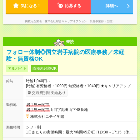
気になる！
応募する
詳細へ
掲載元企業名
株式会社綜合キャリアオプション 製造事業部（全国）
未読
フォロー体制◎国立岩手病院の医療事務／未経
験・無資格OK
アルバイト
職種未経験OK
時給1,040円～
給与
[時給] 有資格者：1090円 無資格者：1040円 ★キャリアアップ制
度あり 進級により給与がアップします！ 【試用期間】試用期間
交通費別途支給あり
あり 試用期間の長さ：3ヶ月 雇用形態、給与は本採用時と同じ
です。
岩手県一関市
勤務地
岩手県一関市
山目字泥田山下48番地
株式会社ニチイ学館
シフト制
勤務時間
1日あたりの実働時間：最大7時間45分/日 [1]8:30～17:15（休憩
60分） [2]8:30～13:30（休憩なし） [3]8:30～15:00（休憩60