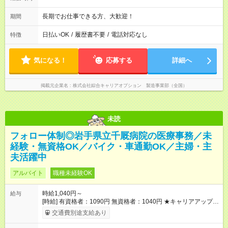
長期でお仕事できる方、大歓迎！
期間
日払いOK
/
履歴書不要
/
電話対応なし
特徴
気になる！
応募する
詳細へ
掲載元企業名
株式会社綜合キャリアオプション 製造事業部（全国）
未読
フォロー体制◎岩手県立千厩病院の医療事務／未
経験・無資格OK／バイク・車通勤OK／主婦・主
夫活躍中
アルバイト
職種未経験OK
時給1,040円～
給与
[時給] 有資格者：1090円 無資格者：1040円 ★キャリアアップ制
度あり 進級により給与がアップします！ 【試用期間】試用期間
交通費別途支給あり
あり 試用期間の長さ：3ヶ月 雇用形態、給与は本採用時と同じ
です。