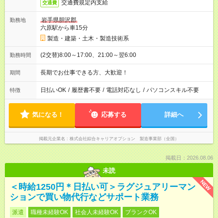
交通費規定内支給
交通費
岩手県胆沢郡
勤務地
六原駅から車15分
製造・建築・土木・製造技術系
(2交替)8:00～17:00、21:00～翌6:00
勤務時間
長期でお仕事できる方、大歓迎！
期間
日払いOK
/
履歴書不要
/
電話対応なし
/
パソコンスキル不要
特徴
気になる！
応募する
詳細へ
掲載元企業名
株式会社綜合キャリアオプション 製造事業部（全国）
掲載日：2026.08.06
未読
NEW
＜時給1250円＊日払い可＞ラグジュアリーマン
ションで買い物代行などサポート業務
派遣
職種未経験OK
社会人未経験OK
ブランクOK