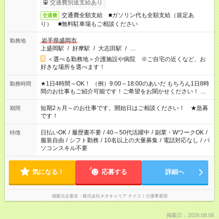
交通費別途支給あり
交通費全額支給 ■ガソリン代も全額支給（規定あ
交通費
り） ■無料駐車場もご相談ください
岩手県盛岡市
勤務地
上盛岡駅
/
好摩駅
/
大志田駅
/
…
＜選べる勤務地＞介護施設や病院 ※ご自宅の近くなど、お
好きな場所を選べます！
★1日4時間～OK！ （例）9:00～18:00のあいだ もちろん1日8時
勤務時間
間のお仕事もご紹介可能です！ご希望をお聞かせください！ ★
家庭の都合でお休みが必要な場合も遠慮なくご相談ください。
※週最低15時間以上の勤務が必要です
短期2ヵ月～のお仕事です。開始日はご相談ください！ ★急募
期間
です！
日払いOK
/
履歴書不要
/
40～50代活躍中
/
副業・WワークOK
/
特徴
服装自由
/
シフト勤務
/
10名以上の大量募集
/
電話対応なし
/
パ
ソコンスキル不要
気になる！
応募する
詳細へ
掲載元企業名
株式会社ネオキャリア ナイス！介護事業部
掲載日：2026.08.06