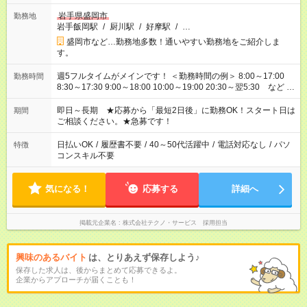
岩手県盛岡市
勤務地
岩手飯岡駅
/
厨川駅
/
好摩駅
/
…
盛岡市など…勤務地多数！通いやすい勤務地をご紹介しま
す。
週5フルタイムがメインです！ ＜勤務時間の例＞ 8:00～17:00
勤務時間
8:30～17:30 9:00～18:00 10:00～19:00 20:30～翌5:30 など ★
その他にも勤務時間多数！ 日勤のみ、残業なし、交替制など
ご希望を教えてください！
即日～長期 ★応募から「最短2日後」に勤務OK！スタート日は
期間
ご相談ください。★急募です！
日払いOK
/
履歴書不要
/
40～50代活躍中
/
電話対応なし
/
パソ
特徴
コンスキル不要
気になる！
応募する
詳細へ
掲載元企業名
株式会社テクノ・サービス 採用担当
興味のあるバイト
は、とりあえず保存しよう♪
保存した求人は、後からまとめて応募できるよ。
企業からアプローチが届くことも！