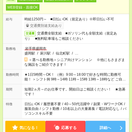
WEB登録・面接OK
時給1250円～ ■日払いOK（規定あり）※即日払い不可
給与
交通費別途支給あり
交通費全額支給 ■ガソリン代も全額支給（規定あ
交通費
り） ■無料駐車場もご相談ください
岩手県盛岡市
勤務地
盛岡駅
/
厨川駅
/
仙北町駅
/
…
＜選べる勤務地＞シニア向けマンション ※他にもさまざま
な施設をご紹介できます！
★1日5時間～OK！ （例）9:00～18:00で好きな時間に勤務可
勤務時間
能！ ＞シフト例 9時～14時 11時～15時 13時～18時など ご自身
のご都合に合わせて勤務時間をご相談ください！ ★家庭の都合
でお休みや時間の調整が必要な場合も遠慮なくご相談くださ
短期2ヵ月～のお仕事です。開始日はご相談ください！ ★急募
期間
い。
です！
日払いOK
/
履歴書不要
/
40～50代活躍中
/
副業・WワークOK
/
特徴
服装自由
/
シフト勤務
/
10名以上の大量募集
/
電話対応なし
/
パ
ソコンスキル不要
気になる！
応募する
詳細へ