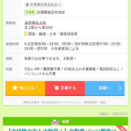
交通費別途支給あり
交通費規定内支給
交通費
岩手県北上市
勤務地
北上駅から車10分
製造・建築・土木・製造技術系
A.(2交替)8:00～16:50、20:00～翌4:50/B.(2交替)7:00～15:50、
勤務時間
19:00～翌3:50 ※生産状況による
長期でお仕事できる方、大歓迎！
期間
日払いOK
/
履歴書不要
/
10名以上の大量募集
/
電話対応なし
/
特徴
パソコンスキル不要
気になる！
応募する
詳細へ
掲載元企業名
株式会社綜合キャリアオプション 製造事業部（全国）
掲載日：2026.08.07
未読
NEW