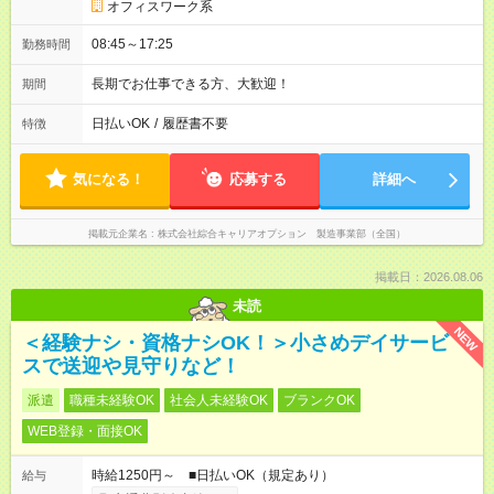
オフィスワーク系
08:45～17:25
勤務時間
長期でお仕事できる方、大歓迎！
期間
日払いOK
/
履歴書不要
特徴
気になる！
応募する
詳細へ
掲載元企業名
株式会社綜合キャリアオプション 製造事業部（全国）
掲載日：2026.08.06
未読
NEW
＜経験ナシ・資格ナシOK！＞小さめデイサービ
スで送迎や見守りなど！
派遣
職種未経験OK
社会人未経験OK
ブランクOK
WEB登録・面接OK
時給1250円～ ■日払いOK（規定あり）
給与